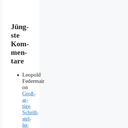
Jüng­
ste
Kom­
men­
ta­re
Leopold
Federmair
on
Groß­
ar­
ti­ge
Schrift­
stel­
ler,