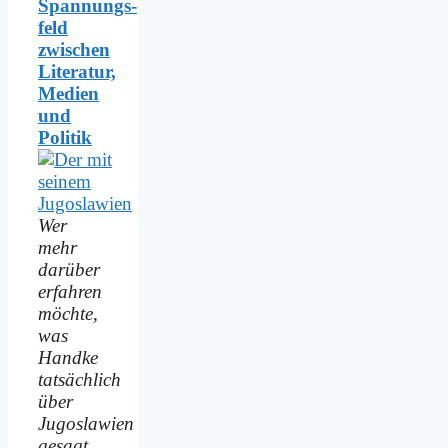
Spannungs­
feld
zwischen
Literatur,
Medien
und
Politik
Wer
mehr
darüber
erfahren
möchte,
was
Handke
tatsächlich
über
Jugoslawien
gesagt