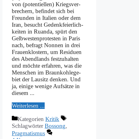
von (po­ten­ti­el­len) Kriegs­ver­
bre­chern, be­fin­det sich bei
Freun­den in Ita­li­en oder dem
Iran, be­sucht Ge­denk­fei­er­lich­
kei­ten in Ru­an­da, spürt den
Gelb­we­sten­pro­te­sten in Pa­ris
nach, be­fragt Non­nen in drei
Frau­en­klo­stern, um Re­si­du­en
des Abend­lands fest­zu­hal­ten
und möch­te er­fah­ren, was die
Men­schen im Braun­koh­le­ge­
biet der Lau­sitz den­ken. Und
ja, ei­ni­ge we­ni­ge Auf­sät­ze in
die­sem ...
Wei­ter­le­sen ...
Kategorien
Kritik
Schlagwörter
Bossong
,
Pragmatismus