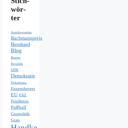
Stich­
wör­
ter
Autobiographie
Bachmannpreis
Bernhard
Blog
Bonner
Republik
DDR
Demokratie
Dokudrama
Enzensberger
EU
FAZ
Feuilleton
Fußball
Geopolitik
Grass
Handke