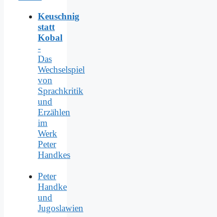
Keuschnig
statt
Kobal
-
Das
Wechselspiel
von
Sprachkritik
und
Erzählen
im
Werk
Peter
Handkes
Peter
Handke
und
Jugoslawien