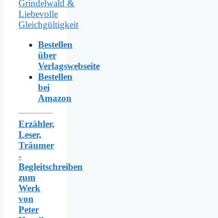
Bestellen
über
Verlagswebseite
Bestellen
bei
Amazon
Erzähler,
Leser,
Träumer
-
Begleitschreiben
zum
Werk
von
Peter