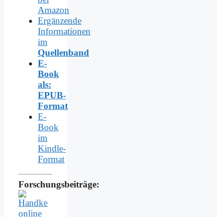
Amazon
Ergänzende
Informationen
im
Quellenband
E-
Book
als:
EPUB-
Format
E-
Book
im
Kindle-
Format
Forschungsbeiträge: