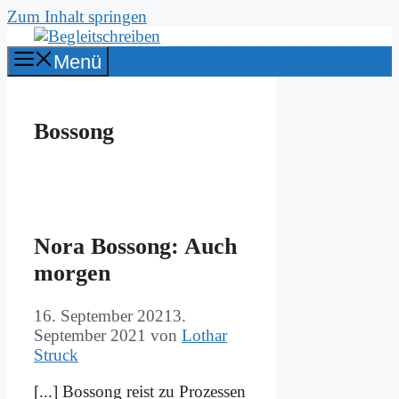
Zum Inhalt springen
Menü
Bossong
No­ra Bos­song: Auch
mor­gen
16. September 2021
3.
September 2021
von
Lothar
Struck
[...] Bos­song reist zu Pro­zes­sen