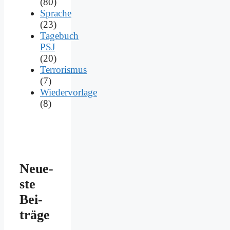
(80)
Sprache
(23)
Tagebuch
PSJ
(20)
Terrorismus
(7)
Wiedervorlage
(8)
Neue­
ste
Bei­
trä­ge