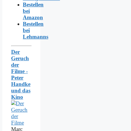
Bestellen
bei
Amazon
Bestellen
bei
Lehmanns
Der
Geruch
der
Filme -
Peter
Handke
und das
Kino
Marc