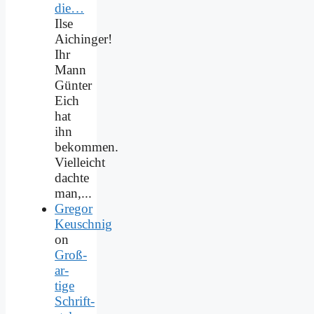
die…
Ilse
Aichinger!
Ihr
Mann
Günter
Eich
hat
ihn
bekommen.
Vielleicht
dachte
man,...
Gregor
Keuschnig
on
Groß­
ar­
ti­ge
Schrift­