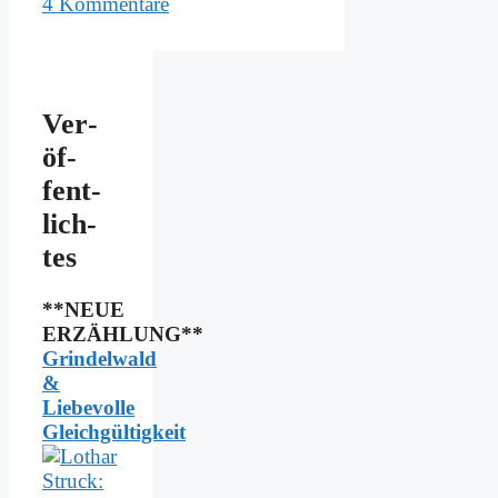
4 Kommentare
Ver­
öf­
fent­
lich­
tes
**NEUE
ERZÄHLUNG**
Grindelwald
&
Liebevolle
Gleichgültigkeit