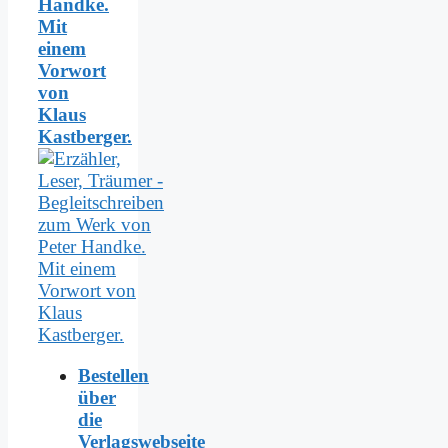
Handke.
Mit
einem
Vorwort
von
Klaus
Kastberger.
Bestellen
über
die
Verlagswebseite