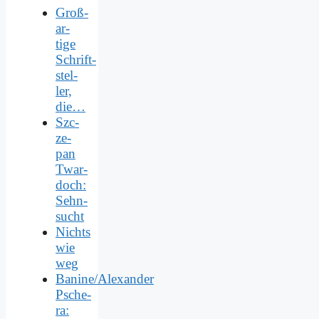
Groß­
ar­
ti­ge
Schrift­
stel­
ler,
die…
Szc­
ze­
pan
Twar­
doch:
Sehn­
sucht
Nichts
wie
weg
Banine/Alexander
Psche­
ra: