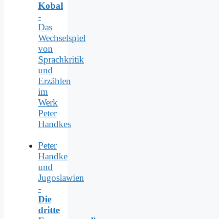
Kobal
-
Das
Wechselspiel
von
Sprachkritik
und
Erzählen
im
Werk
Peter
Handkes
Peter
Handke
und
Jugoslawien
-
Die
dritte