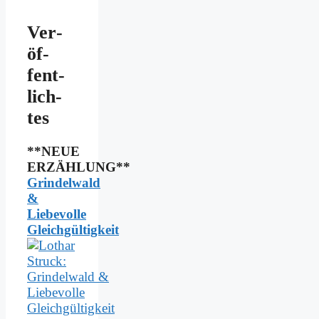
Ver­
öf­
fent­
lich­
tes
**NEUE
ERZÄHLUNG**
Grindelwald
&
Liebevolle
Gleichgültigkeit