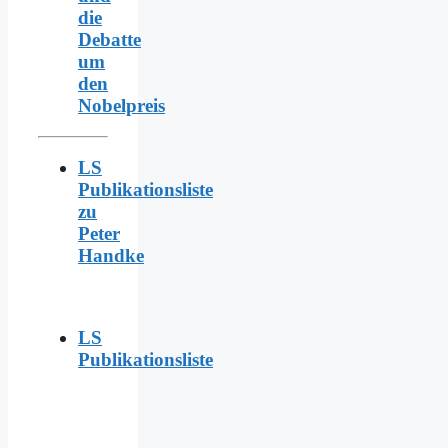
die
Debatte
um
den
Nobelpreis
LS
Publikationsliste
zu
Peter
Handke
LS
Publikationsliste