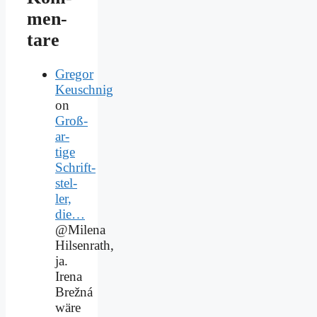
men­
ta­re
Gregor
Keuschnig
on
Groß­
ar­
ti­ge
Schrift­
stel­
ler,
die…
@Milena
Hilsenrath,
ja.
Irena
Brežná
wäre