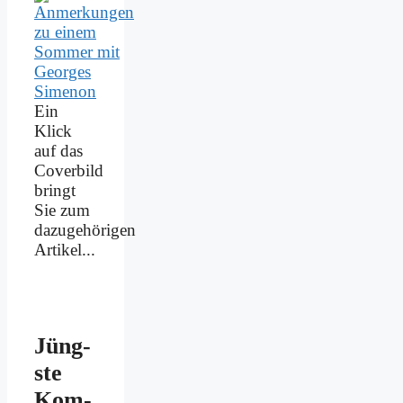
Ein
Klick
auf das
Coverbild
bringt
Sie zum
dazugehörigen
Artikel...
Jüng­
ste
Kom­