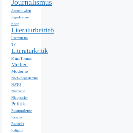
Journalismus
Jugoslawien
Jugoslawien-
Krieg
Literaturbetrieb
Literatur im
TV
Literaturkritik
Mann Thomas
Medien
Moderne
Nachkriegsliteratur
NATO
Nietzsche
Niggemeier
Politik
Postmoderne
Reich-
Ranicki
Religion