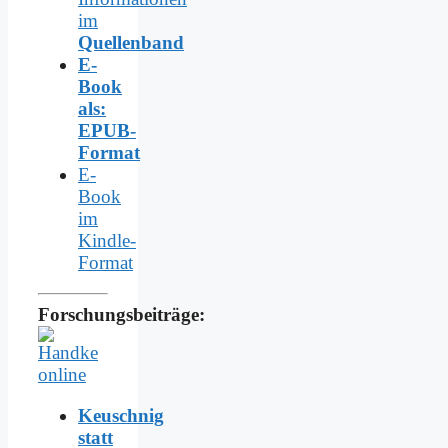
im
Quellenband
E-
Book
als:
EPUB-
Format
E-
Book
im
Kindle-
Format
Forschungsbeiträge:
Keuschnig
statt