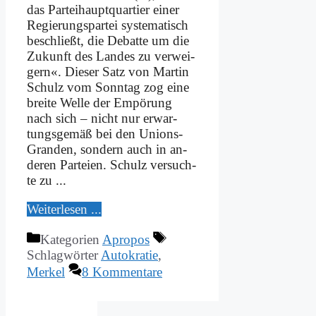
das Par­tei­haupt­quar­tier ei­ner
Re­gie­rungs­par­tei sy­ste­ma­tisch
be­schließt, die De­bat­te um die
Zu­kunft des Lan­des zu ver­wei­
gern«. Die­ser Satz von Mar­tin
Schulz vom Sonn­tag zog ei­ne
brei­te Wel­le der Em­pö­rung
nach sich – nicht nur er­war­
tungs­ge­mäß bei den Uni­ons-
Gran­­den, son­dern auch in an­
de­ren Par­tei­en. Schulz ver­such­
te zu ...
Wei­ter­le­sen ...
Kategorien
Apropos
Schlagwörter
Autokratie
,
Merkel
8 Kommentare