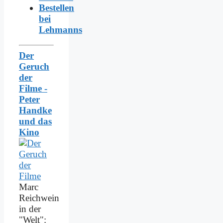
Bestellen
bei
Lehmanns
Der
Geruch
der
Filme -
Peter
Handke
und das
Kino
Marc
Reichwein
in der
"Welt":