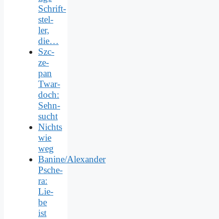
Schrift­
stel­
ler,
die…
Szc­
ze­
pan
Twar­
doch:
Sehn­
sucht
Nichts
wie
weg
Banine/Alexander
Psche­
ra:
Lie­
be
ist