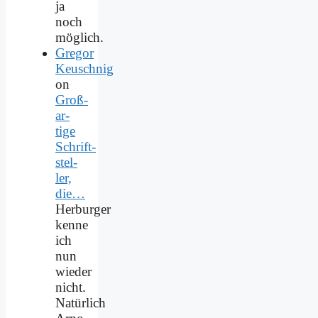
ja
noch
möglich.
Gregor
Keuschnig
on
Groß­
ar­
ti­ge
Schrift­
stel­
ler,
die…
Herburger
kenne
ich
nun
wieder
nicht.
Natürlich