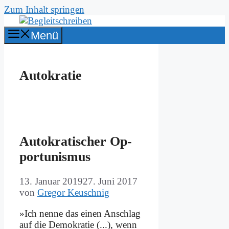
Zum Inhalt springen
Menü
Autokratie
Au­to­kra­ti­scher Op­
por­tu­nis­mus
13. Januar 2019
27. Juni 2017
von
Gregor Keuschnig
»Ich nen­ne das ei­nen An­schlag
auf die De­mo­kra­tie (...), wenn