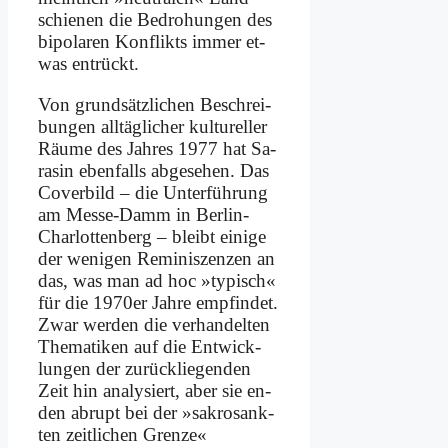
schie­nen die Be­dro­hun­gen des
bi­po­la­ren Kon­flikts im­mer et­
was ent­rückt.
Von grund­sätz­li­chen Be­schrei­
bun­gen all­täg­li­cher kul­tu­rel­ler
Räu­me des Jah­res 1977 hat Sa­
ra­sin eben­falls ab­ge­se­hen. Das
Co­ver­bild – die Un­ter­füh­rung
am Mes­se-Damm in Ber­lin-
Char­lot­ten­berg – bleibt ei­ni­ge
der we­ni­gen Re­mi­nis­zen­zen an
das, was man ad hoc »ty­pisch«
für die 1970er Jah­re emp­fin­det.
Zwar wer­den die ver­han­del­ten
The­ma­ti­ken auf die Ent­wick­
lun­gen der zu­rück­lie­gen­den
Zeit hin ana­ly­siert, aber sie en­
den ab­rupt bei der »sa­kro­sank­
ten zeit­li­chen Gren­ze«