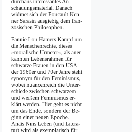
durch­aus in­ter­es­san­tes An­
schau­ungs­ma­te­ri­al. Da­nach
wid­met sich der Fou­cault-Ken­
ner Sa­ra­sin aus­gie­big dem fran­
zö­si­schen Phi­lo­so­phen.
Fan­nie Lou Ha­mers Kampf um
die Men­schen­rech­te, die­ses
»mo­ra­li­sche Ur­me­ter«, als an­er­
kann­ten Le­bens­rah­men für
schwar­ze Frau­en in den USA
der 1960er und 70er Jah­re steht
syn­onym für den Fe­mi­nis­mus,
wo­bei nu­an­cen­reich die Un­ter­
schie­de zwi­schen schwar­zem
und wei­ßem Fe­mi­nis­mus er­
klärt wer­den. Hier geht es nicht
um das En­de, son­dern der Be­
ginn ei­ner neu­en Epo­che.
Anaïs Nins Le­ben (und Li­te­ra­
tur) wird als ex­em­pla­risch für