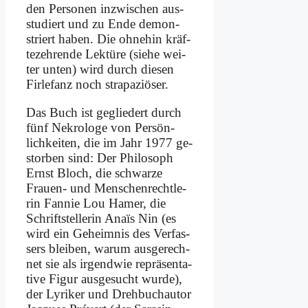
den Per­so­nen in­zwi­schen aus­
stu­diert und zu En­de de­mon­
striert ha­ben. Die oh­ne­hin kräf­
te­zeh­ren­de Lek­tü­re (sie­he wei­
ter un­ten) wird durch die­sen
Fir­le­fanz noch stra­pa­ziö­ser.
Das Buch ist ge­glie­dert durch
fünf Ne­kro­lo­ge von Per­sön­
lich­kei­ten, die im Jahr 1977 ge­
stor­ben sind: Der Phi­lo­soph
Ernst Bloch, die schwar­ze
Frau­en- und Men­schen­recht­le­
rin Fan­nie Lou Ha­mer, die
Schrift­stel­le­rin Anaïs Nin (es
wird ein Ge­heim­nis des Ver­fas­
sers blei­ben, war­um aus­ge­rech­
net sie als ir­gend­wie re­prä­sen­ta­
ti­ve Fi­gur aus­ge­sucht wur­de),
der Ly­ri­ker und Dreh­buch­au­tor