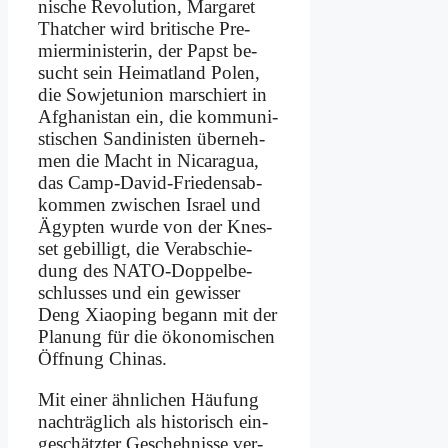
ni­sche Re­vo­lu­ti­on, Mar­ga­ret
That­cher wird bri­ti­sche Pre­
mier­mi­ni­ste­rin, der Papst be­
sucht sein Hei­mat­land Po­len,
die So­wjet­uni­on mar­schiert in
Af­gha­ni­stan ein, die kom­mu­ni­
sti­schen San­di­ni­sten über­neh­
men die Macht in Ni­ca­ra­gua,
das Camp-Da­vid-Frie­dens­ab­
kom­men zwi­schen Is­ra­el und
Ägyp­ten wur­de von der Knes­
set ge­bil­ligt, die Ver­ab­schie­
dung des NA­TO-Dop­pel­be­
schlus­ses und ein ge­wis­ser
Deng Xiao­ping be­gann mit der
Pla­nung für die öko­no­mi­schen
Öff­nung Chi­nas.
Mit ei­ner ähn­li­chen Häu­fung
nach­träg­lich als hi­sto­risch ein­
ge­schätz­ter Ge­scheh­nis­se ver­