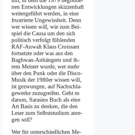
um, in dem die 1979 be­gon­ne­
nen Ent­wick­lun­gen skiz­zen­haft
wei­ter­ge­führt wer­den, in ei­ne
fru­strier­te Un­ge­wiss­heit. Denn
wer wis­sen will, wie zum Bei­
spiel die Cau­sa um den sich
po­li­tisch ver­folgt füh­len­den
RAF-An­walt Klaus Crois­sant
fort­setz­te oder was aus den
Bagh­wan-An­hän­gern und ih­
rem Mei­ster wur­de, wer mehr
über den Punk oder die Dis­co-
Mu­sik der 1980er wis­sen will,
ist ge­zwun­gen, auf Nach­schla­
ge­wer­ke zu­zu­grei­fen. Geht es
dar­um, Sa­rasins Buch als ei­ne
Art Ba­sis zu den­ken, die den
Le­ser zum Selbst­stu­di­um an­re­
gen soll?
Wer für un­ter­schied­li­chen Me­