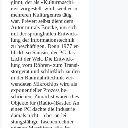
ginnt, der als »Kul­tur­ma­schi­
ne« vor­ge­stellt wird, weil er in
meh­re­ren Kul­tur­gen­res tä­tig
war. Pré­vert selbst dient dem
Au­tor nur als Brücke, um sich
mit der sprung­haf­ten Ent­wick­
lung der In­for­ma­ti­ons­tech­nik
zu be­schäf­ti­gen. Denn 1977 er­
blickt, so Sa­ra­sin, der PC das
Licht der Welt. Die Ent­wick­
lung vom Röh­ren- zum Tran­si­
stor­ge­rät und schließ­lich zu den
in der Raum­fahrt­tech­nik ver­
wen­de­ten Mi­kro­chips wird als
ex­po­nen­ti­el­ler Pro­zess be­
schrie­ben. Zu­nächst wa­ren dies
Ob­jek­te für (Radio-)Bastler. An
ei­nen PC dach­te die In­du­strie
da­mals nicht – eher an lei­
stungs­fä­hi­ge Ta­schen­rech­ner
oder an Ma­schi­nen, die Pro­