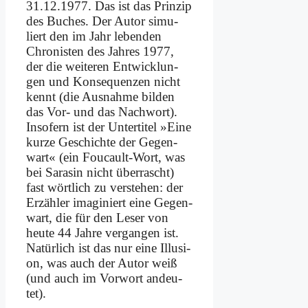
31.12.1977. Das ist das Prin­zip
des Bu­ches. Der Au­tor si­mu­
liert den im Jahr le­ben­den
Chro­ni­sten des Jah­res 1977,
der die wei­te­ren Ent­wick­lun­
gen und Kon­se­quen­zen nicht
kennt (die Aus­nah­me bil­den
das Vor- und das Nach­wort).
In­so­fern ist der Un­ter­ti­tel »Ei­ne
kur­ze Ge­schich­te der Ge­gen­
wart« (ein Fou­cault-Wort, was
bei Sa­ra­sin nicht über­rascht)
fast wört­lich zu ver­ste­hen: der
Er­zäh­ler ima­gi­niert ei­ne Ge­gen­
wart, die für den Le­ser von
heu­te 44 Jah­re ver­gan­gen ist.
Na­tür­lich ist das nur ei­ne Il­lu­si­
on, was auch der Au­tor weiß
(und auch im Vor­wort an­deu­
tet).