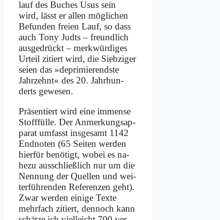
lauf des Bu­ches Usus sein
wird, lässt er al­len mög­li­chen
Be­fun­den frei­en Lauf, so dass
auch To­ny Judts – freund­lich
aus­ge­drückt – merk­wür­di­ges
Ur­teil zi­tiert wird, die Sieb­zi­ger
sei­en das »de­pri­mie­rend­ste
Jahr­zehnt« des 20. Jahr­hun­
derts ge­we­sen.
Prä­sen­tiert wird ei­ne im­mense
Stoff­fül­le. Der An­mer­kungs­ap­
pa­rat um­fasst ins­ge­samt 1142
End­no­ten (65 Sei­ten wer­den
hier­für be­nö­tigt, wo­bei es na­
he­zu aus­schließ­lich nur um die
Nen­nung der Quel­len und wei­
ter­füh­ren­den Re­fe­ren­zen geht).
Zwar wer­den ei­ni­ge Tex­te
mehr­fach zi­tiert, den­noch kann
schät­ze ich viel­leicht 700 ver­