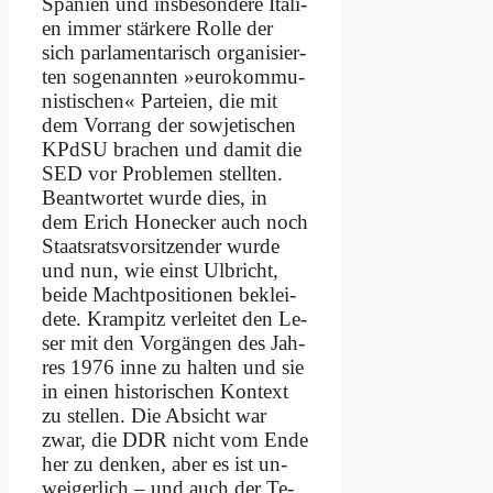
Spa­ni­en und ins­be­son­de­re Ita­li­
en im­mer stär­ke­re Rol­le der
sich par­la­men­ta­risch or­ga­ni­sier­
ten so­ge­nann­ten »eu­ro­kom­mu­
ni­sti­schen« Par­tei­en, die mit
dem Vor­rang der so­wje­ti­schen
KPdSU bra­chen und da­mit die
SED vor Pro­ble­men stell­ten.
Be­ant­wor­tet wur­de dies, in
dem Erich Hon­ecker auch noch
Staats­rats­vor­sit­zen­der wur­de
und nun, wie einst Ulb­richt,
bei­de Macht­po­si­tio­nen be­klei­
de­te. Kram­pitz ver­lei­tet den Le­
ser mit den Vor­gän­gen des Jah­
res 1976 in­ne zu hal­ten und sie
in ei­nen hi­sto­ri­schen Kon­text
zu stel­len. Die Ab­sicht war
zwar, die DDR nicht vom En­de
her zu den­ken, aber es ist un­
wei­ger­lich – und auch der Te­