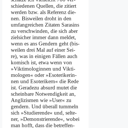
schie­de­nen Quel­len, die zi­tiert
wer­den bzw. als Re­fe­renz die­
nen. Bis­wei­len droht in den
um­fang­rei­chen Zi­ta­ten Sa­rasins
zu ver­schwin­den, die sich aber
ziel­si­cher im­mer dann mel­det,
wenn es ans Gen­dern geht (bis­
wei­len drei Mal auf ei­ner Sei­
re), was in ei­ni­gen Fäl­len auch
ko­misch ist, et­wa wenn von
»Vik­ti­mo­lo­gin­nen und Vik­ti­
mo­lo­gen« oder »Eso­te­ri­ke­rin­
nen und Eso­te­ri­kern« die Re­de
ist. Ge­ra­de­zu ab­surd mu­tet die
schein­ba­re Not­wen­dig­keit an,
An­gli­zis­men wie »User« zu
gen­dern. Und über­all tum­meln
sich »Stu­die­ren­de« und, sel­te­
ner, »De­mon­strie­ren­de«, wo­bei
man hofft, dass die be­tref­fen­