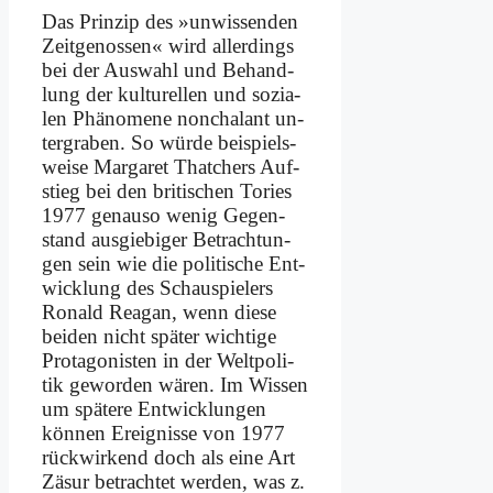
Das Prin­zip des »un­wis­sen­den
Zeit­ge­nos­sen« wird al­ler­dings
bei der Aus­wahl und Be­hand­
lung der kul­tu­rel­len und so­zia­
len Phä­no­me­ne non­cha­lant un­
ter­gra­ben. So wür­de bei­spiels­
wei­se Mar­ga­ret That­chers Auf­
stieg bei den bri­ti­schen To­ries
1977 ge­nau­so we­nig Ge­gen­
stand aus­gie­bi­ger Be­trach­tun­
gen sein wie die po­li­ti­sche Ent­
wick­lung des Schau­spie­lers
Ro­nald Rea­gan, wenn die­se
bei­den nicht spä­ter wich­ti­ge
Prot­ago­ni­sten in der Welt­po­li­
tik ge­wor­den wä­ren. Im Wis­sen
um spä­te­re Ent­wick­lun­gen
kön­nen Er­eig­nis­se von 1977
rück­wir­kend doch als ei­ne Art
Zä­sur be­trach­tet wer­den, was z.