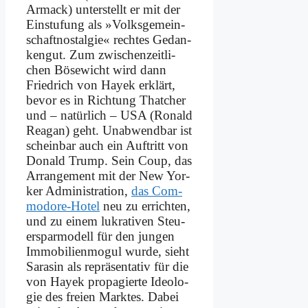
Arm­ack) un­ter­stellt er mit der
Ein­stu­fung als »Volks­ge­mein­
schaft­nost­al­gie« rech­tes Ge­dan­
ken­gut. Zum zwi­schen­zeit­li­
chen Bö­se­wicht wird dann
Fried­rich von Hay­ek er­klärt,
be­vor es in Rich­tung That­cher
und – na­tür­lich – USA (Ro­nald
Rea­gan) geht. Un­ab­wend­bar ist
schein­bar auch ein Auf­tritt von
Do­nald Trump. Sein Coup, das
Ar­ran­ge­ment mit der New Yor­
ker Ad­mi­ni­stra­ti­on,
das Com­
mo­do­re-Ho­tel
neu zu er­rich­ten,
und zu ei­nem lu­kra­ti­ven Steu­
er­spar­mo­dell für den jun­gen
Im­mo­bi­li­en­mo­gul wur­de, sieht
Sa­ra­sin als re­prä­sen­ta­tiv für die
von Hay­ek pro­pa­gier­te Ideo­lo­
gie des frei­en Mark­tes. Da­bei