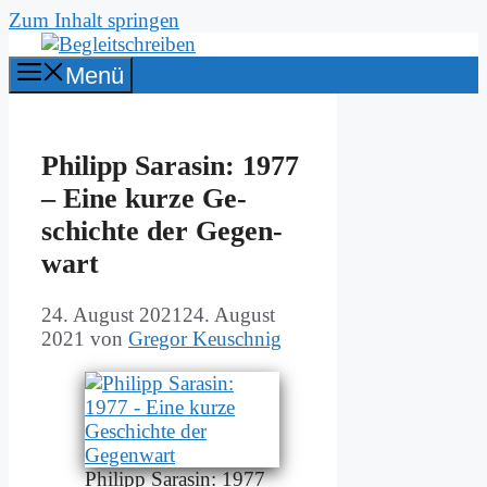
Zum Inhalt springen
Menü
Phil­ipp Sa­ra­sin: 1977
– Ei­ne kur­ze Ge­
schich­te der Ge­gen­
wart
24. August 2021
24. August
2021
von
Gregor Keuschnig
Phil­ipp Sa­ra­sin: 1977