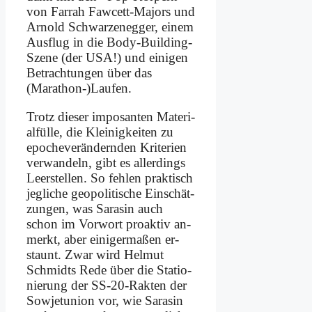
von Farr­ah Faw­cett-Ma­jors und
Ar­nold Schwar­zen­eg­ger, ei­nem
Aus­flug in die Bo­dy-Buil­ding-
Sze­ne (der USA!) und ei­ni­gen
Be­trach­tun­gen über das
(Marathon-)Laufen.
Trotz die­ser im­po­san­ten Ma­te­ri­
al­fül­le, die Klei­nig­kei­ten zu
epo­che­ver­än­dern­den Kri­te­ri­en
ver­wan­deln, gibt es al­ler­dings
Leer­stel­len. So feh­len prak­tisch
jeg­li­che geo­po­li­ti­sche Ein­schät­
zun­gen, was Sa­ra­sin auch
schon im Vor­wort pro­ak­tiv an­
merkt, aber ei­ni­ger­ma­ßen er­
staunt. Zwar wird Hel­mut
Schmidts Re­de über die Sta­tio­
nie­rung der SS-20-Rak­ten der
So­wjet­uni­on vor, wie Sa­ra­sin