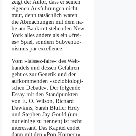
zeigt der Au­tor, dass er sei­nen
ei­ge­nen Aus­füh­run­gen nicht
traut, denn tat­säch­lich wa­ren
die Ab­ma­chun­gen mit dem na­
he am Bank­rott ste­hen­den New
York al­les an­de­re als ein »frei­
es« Spiel, son­dern Sub­ven­tio­
nis­mus par ex­cel­lence.
Vom »lais­sez-fai­re« des Welt­
han­dels und des­sen Ge­fah­ren
geht es zur Ge­ne­tik und der
auf­kom­men­den »so­zio­bio­lo­gi­
schen De­bat­te«. Der fol­gen­de
Es­say mit den Stand­punk­ten
von E. O. Wil­son, Ri­chard
Daw­kins, Sa­rah Bluf­fer Hr­dy
und Ste­phen Jay Gould (um
nur ei­ni­ge zu nen­nen) ist recht
in­ter­es­sant. Das Ka­pi­tel en­det
dann mit den »Pop-Kör­pern«