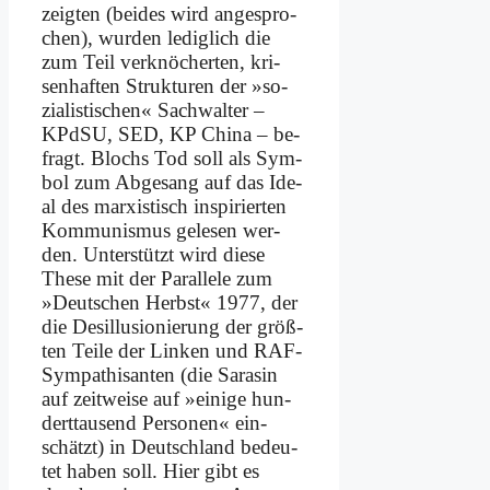
zeig­ten (bei­des wird an­ge­spro­
chen), wur­den le­dig­lich die
zum Teil ver­knö­cher­ten, kri­
sen­haf­ten Struk­tu­ren der »so­
zia­li­sti­schen« Sach­wal­ter –
KPdSU, SED, KP Chi­na – be­
fragt. Blochs Tod soll als Sym­
bol zum Ab­ge­sang auf das Ide­
al des mar­xi­stisch in­spi­rier­ten
Kom­mu­nis­mus ge­le­sen wer­
den. Un­ter­stützt wird die­se
The­se mit der Par­al­le­le zum
»Deut­schen Herbst« 1977, der
die Des­il­lu­sio­nie­rung der größ­
ten Tei­le der Lin­ken und RAF-
Sym­pa­thi­san­ten (die Sa­ra­sin
auf zeit­wei­se auf »ei­ni­ge hun­
dert­tau­send Per­so­nen« ein­
schätzt) in Deutsch­land be­deu­
tet ha­ben soll. Hier gibt es