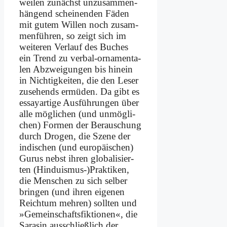
wei­len zu­nächst un­zu­sam­men­
hän­gend schei­nen­den Fä­den
mit gu­tem Wil­len noch zu­sam­
men­füh­ren, so zeigt sich im
wei­te­ren Ver­lauf des Bu­ches
ein Trend zu ver­bal-or­na­men­ta­
len Ab­zwei­gun­gen bis hin­ein
in Nich­tig­kei­ten, die den Le­ser
zu­se­hends er­mü­den. Da gibt es
es­say­ar­ti­ge Aus­füh­run­gen über
al­le mög­li­chen (und un­mög­li­
chen) For­men der Be­rau­schung
durch Dro­gen, die Sze­ne der
in­di­schen (und eu­ro­päi­schen)
Gu­rus nebst ih­ren glo­ba­li­sier­
ten (Hinduismus-)Praktiken,
die Men­schen zu sich sel­ber
brin­gen (und ih­ren ei­ge­nen
Reich­tum meh­ren) soll­ten und
»Ge­mein­schafts­fik­tio­nen«, die
Sa­ra­sin aus­schließ­lich der