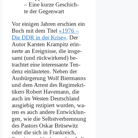
– Ei­ne kur­ze Ge­schich­
te der Ge­gen­wart
Vor ei­ni­gen Jah­ren er­schien ein
Buch mit dem Ti­tel
»1976 –
Die DDR in der Kri­se«
. Der
Au­tor Kar­sten Kram­pitz er­in­
ner­te an Er­eig­nis­se, die ins­ge­
samt (und rück­wir­kend) be­
trach­tet ei­ne in­ter­es­san­te Ten­
denz ein­läu­te­ten. Ne­ben der
Aus­bür­ge­rung Wolf Bier­manns
und dem Ar­rest des Re­gime­kri­
ti­kers Ro­bert Ha­ve­mann, die
auch im We­sten Deutsch­land
aus­gie­big re­zi­piert wur­den, wa­
ren es auch an­de­re Ent­wick­lun­
gen, wie die Selbst­ver­bren­nung
des Pa­stors Os­kar Brü­se­witz
oder die sich in Frank­reich,