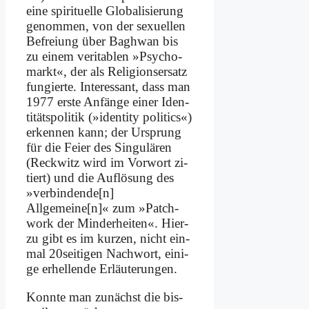
ei­ne spi­ri­tu­el­le Glo­ba­li­sie­rung
ge­nom­men, von der se­xu­el­len
Be­frei­ung über Bagh­wan bis
zu ei­nem ve­ri­ta­blen »Psy­cho­
markt«, der als Re­li­gi­ons­er­satz
fun­gier­te. In­ter­es­sant, dass man
1977 er­ste An­fän­ge ei­ner Iden­
ti­täts­po­li­tik (»iden­ti­ty po­li­tics«)
er­ken­nen kann; der Ur­sprung
für die Fei­er des Sin­gu­lä­ren
(Reck­witz wird im Vor­wort zi­
tiert) und die Auf­lö­sung des
»verbindende[n]
Allgemeine[n]« zum »Patch­
work der Min­der­hei­ten«. Hier­
zu gibt es im kur­zen, nicht ein­
mal 20seitigen Nach­wort, ei­ni­
ge er­hel­len­de Er­läu­te­run­gen.
Konn­te man zu­nächst die bis­