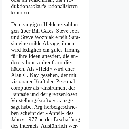
duk­ti­ons­ab­läu­fe ra­tio­na­li­sie­ren
konn­ten.
Den gän­gi­gen Hel­den­er­zäh­lun­
gen über Bill Gates, Ste­ve Jobs
und Ste­ve Woz­ni­ak er­teilt Sa­ra­
sin ei­ne mil­de Ab­sa­ge; ih­nen
wird le­dig­lich ein gu­tes Ti­ming
für ih­re Ideen at­te­stiert, die an­
de­re schon vor­her for­mu­liert
hät­ten. Als »Held« wird eher
Alan C. Kay ge­se­hen, der mit
vi­sio­nä­rer Kraft den Per­so­nal­
com­pu­ter als »In­stru­ment der
Fan­ta­sie und der gren­zen­lo­sen
Vor­stel­lungs­kraft« vor­aus­ge­
sagt ha­be. Arg her­bei­ge­schrie­
ben scheint der »An­teil« des
Jah­res 1977 an der Er­schaf­fung
des In­ter­nets. Aus­führ­lich wer­