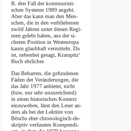
B. den Fall der kom­mu­ni­sti­
schen Sy­ste­me 1989 an­geht.
Aber das kann man den Men­
schen, die in den ver­blie­be­nen
zwölf Jah­ren un­ter die­sen Re­gi­
men ge­lebt ha­ben, aus der si­
che­ren Po­si­ti­on in West­eu­ro­pa
kaum glaub­haft ver­mit­teln. Da
ist, ne­ben­bei ge­sagt, Kram­pitz’
Buch ehr­li­cher.
Das Be­har­ren, die ge­fun­de­nen
Fä­den der Ver­än­de­run­gen, die
das Jahr 1977 an­bie­tet, nicht
(bzw, nur sehr un­zu­rei­chend)
in ei­nen hi­sto­ri­schen Kon­text
ein­zu­we­ben, lässt den Le­ser an­
ders als bei der Lek­tü­re von
Böschs eher chro­no­lo­gisch-de­
skrip­tiv ver­fass­ten Kom­pen­di­