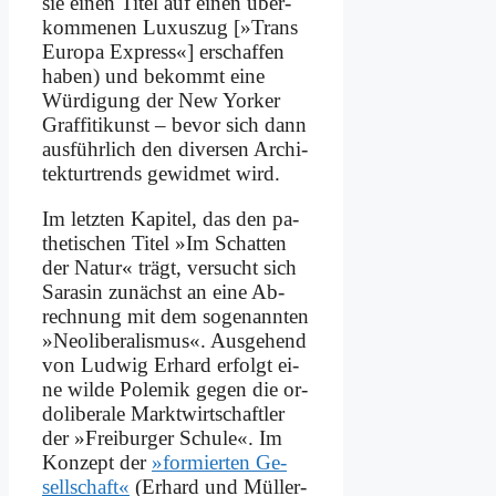
sie ei­nen Ti­tel auf ei­nen über­
kom­me­nen Lu­xus­zug [»Trans
Eu­ro­pa Ex­press«] er­schaf­fen
ha­ben) und be­kommt ei­ne
Wür­di­gung der New Yor­ker
Graf­fi­ti­kunst – be­vor sich dann
aus­führ­lich den di­ver­sen Ar­chi­
tek­tur­trends ge­wid­met wird.
Im letz­ten Ka­pi­tel, das den pa­
the­ti­schen Ti­tel »Im Schat­ten
der Na­tur« trägt, ver­sucht sich
Sa­ra­sin zu­nächst an ei­ne Ab­
rech­nung mit dem so­ge­nann­ten
»Neo­li­be­ra­lis­mus«. Aus­ge­hend
von Lud­wig Er­hard er­folgt ei­
ne wil­de Po­le­mik ge­gen die or­
do­li­be­ra­le Markt­wirt­schaft­ler
der »Frei­bur­ger Schu­le«. Im
Kon­zept der
»for­mier­ten Ge­
sell­schaft«
(Er­hard und Mül­ler-