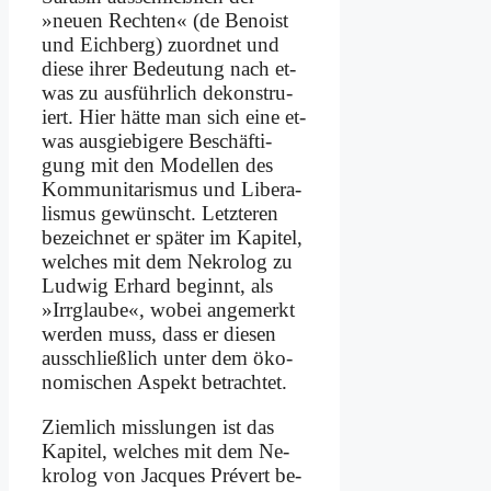
»neu­en Rech­ten« (de Be­noist
und Eich­berg) zu­ord­net und
die­se ih­rer Be­deu­tung nach et­
was zu aus­führ­lich de­kon­stru­
iert. Hier hät­te man sich ei­ne et­
was aus­gie­bi­ge­re Be­schäf­ti­
gung mit den Mo­del­len des
Kom­mu­ni­ta­ris­mus und Li­be­ra­
lis­mus ge­wünscht. Letz­te­ren
be­zeich­net er spä­ter im Ka­pi­tel,
wel­ches mit dem Ne­kro­log zu
Lud­wig Er­hard be­ginnt, als
»Irr­glau­be«, wo­bei an­ge­merkt
wer­den muss, dass er die­sen
aus­schließ­lich un­ter dem öko­
no­mi­schen Aspekt be­trach­tet.
Ziem­lich miss­lun­gen ist das
Ka­pi­tel, wel­ches mit dem Ne­
kro­log von Jac­ques Pré­vert be­