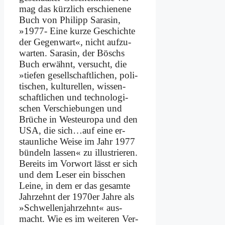
mag das kürz­lich er­schie­ne­ne
Buch von Phil­ipp Sa­ra­sin,
»1977- Ei­ne kur­ze Ge­schich­te
der Ge­gen­wart«, nicht auf­zu­
war­ten. Sa­ra­sin, der Böschs
Buch er­wähnt, ver­sucht, die
»tie­fen ge­sell­schaft­li­chen, po­li­
ti­schen, kul­tu­rel­len, wis­sen­
schaft­li­chen und tech­no­lo­gi­
schen Ver­schie­bun­gen und
Brü­che in West­eu­ro­pa und den
USA, die sich…auf ei­ne er­
staun­li­che Wei­se im Jahr 1977
bün­deln las­sen« zu il­lu­strie­ren.
Be­reits im Vor­wort lässt er sich
und dem Le­ser ein biss­chen
Lei­ne, in dem er das ge­sam­te
Jahr­zehnt der 1970er Jah­re als
»Schwel­len­jahr­zehnt« aus­
macht. Wie es im wei­te­ren Ver­