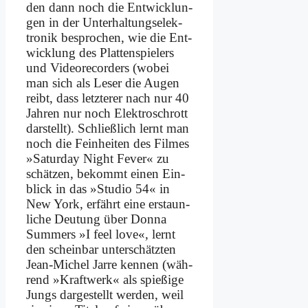
den dann noch die Ent­wick­lun­
gen in der Un­ter­hal­tungs­elek­
tro­nik be­spro­chen, wie die Ent­
wick­lung des Plat­ten­spie­lers
und Vi­deo­re­cor­ders (wo­bei
man sich als Le­ser die Au­gen
reibt, dass letz­te­rer nach nur 40
Jah­ren nur noch Elek­tro­schrott
dar­stellt). Schließ­lich lernt man
noch die Fein­hei­ten des Fil­mes
»Sa­tur­day Night Fe­ver« zu
schät­zen, be­kommt ei­nen Ein­
blick in das »Stu­dio 54« in
New York, er­fährt ei­ne er­staun­
li­che Deu­tung über Don­na
Sum­mers »I feel love«, lernt
den schein­bar un­ter­schätz­ten
Jean-Mi­chel Jar­re ken­nen (wäh­
rend »Kraft­werk« als spie­ßi­ge
Jungs dar­ge­stellt wer­den, weil