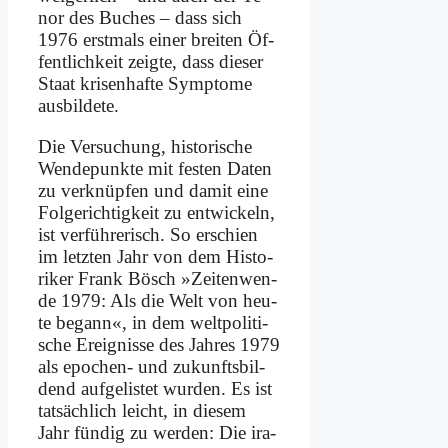
nor des Bu­ches – dass sich
1976 erst­mals ei­ner brei­ten Öf­
fent­lich­keit zeig­te, dass die­ser
Staat kri­sen­haf­te Sym­pto­me
aus­bil­de­te.
Die Ver­su­chung, hi­sto­ri­sche
Wen­de­punk­te mit fe­sten Da­ten
zu ver­knüp­fen und da­mit ei­ne
Fol­ge­rich­tig­keit zu ent­wickeln,
ist ver­füh­re­risch. So er­schien
im letz­ten Jahr von dem Hi­sto­
ri­ker Frank Bösch »Zei­ten­wen­
de 1979: Als die Welt von heu­
te be­gann«, in dem welt­po­li­ti­
sche Er­eig­nis­se des Jah­res 1979
als epo­chen- und zu­kunfts­bil­
dend auf­ge­li­stet wur­den. Es ist
tat­säch­lich leicht, in die­sem
Jahr fün­dig zu wer­den: Die ira­