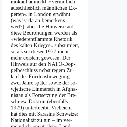
mo­kant an­merkt, »ver­mut­lich
aus­schließ­lich männ­li­chen Ex­
per­ten« in Lon­don er­wähnt
(was ist dar­an be­mer­kens­
wert?), aber die Hin­wei­se auf
die­se Be­dro­hun­gen wer­den als
»wie­der­ent­flamm­te Rhe­to­rik
des kal­ten Krie­ges« sub­su­miert,
so als sei die­ser 1977 nicht
mehr exi­stent ge­we­sen. Der
Hin­weis auf den NA­TO-Dop­
pel­be­schluss nebst re­gem Zu­
lauf der Frie­dens­be­we­gung
zwei Jah­re spä­ter so­wie der so­
wje­ti­sche Ein­marsch in Af­gha­
ni­stan als Fort­set­zung der Bre­
sch­new-Dok­trin (eben­falls
1979) un­ter­bleibt. Viel­leicht
hat dies mit Sa­rasins Schwei­zer
Na­tio­na­li­tät zu tun – im ver­
meint­lich »neu­tra­len« Land