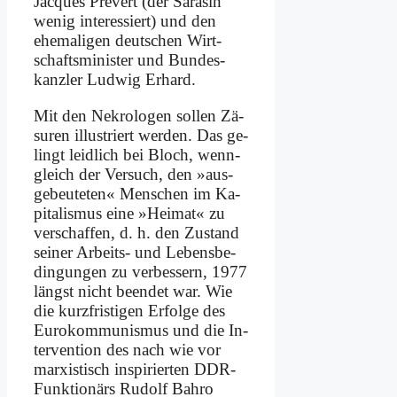
Jac­ques Pré­vert (der Sa­ra­sin
we­nig in­ter­es­siert) und den
ehe­ma­li­gen deut­schen Wirt­
schafts­mi­ni­ster und Bun­des­
kanz­ler Lud­wig Er­hard.
Mit den Ne­kro­lo­gen sol­len Zä­
su­ren il­lu­striert wer­den. Das ge­
lingt leid­lich bei Bloch, wenn­
gleich der Ver­such, den »aus­
ge­beu­te­ten« Men­schen im Ka­
pi­ta­lis­mus ei­ne »Hei­mat« zu
ver­schaf­fen, d. h. den Zu­stand
sei­ner Ar­beits- und Le­bens­be­
din­gun­gen zu ver­bes­sern, 1977
längst nicht be­en­det war. Wie
die kurz­fri­sti­gen Er­fol­ge des
Eu­ro­kom­mu­nis­mus und die In­
ter­ven­ti­on des nach wie vor
mar­xi­stisch in­spi­rier­ten DDR-
Funk­tio­närs Ru­dolf Bah­ro