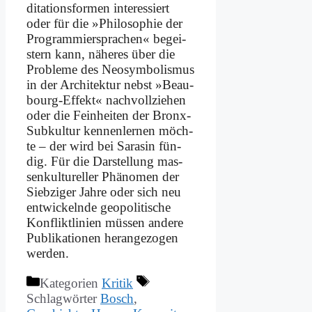
di­ta­ti­ons­for­men in­ter­es­siert
oder für die »Phi­lo­so­phie der
Pro­gram­mier­spra­chen« be­gei­
stern kann, nä­he­res über die
Pro­ble­me des Neo­sym­bo­lis­mus
in der Ar­chi­tek­tur nebst »Beau­
bourg-Ef­fekt« nach­voll­zie­hen
oder die Fein­hei­ten der Bronx-
Sub­kul­tur ken­nen­ler­nen möch­
te – der wird bei Sa­ra­sin fün­
dig. Für die Dar­stel­lung mas­
sen­kul­tu­rel­ler Phä­no­men der
Sieb­zi­ger Jah­re oder sich neu
ent­wickeln­de geo­po­li­ti­sche
Kon­flikt­li­ni­en müs­sen an­de­re
Pu­bli­ka­tio­nen her­an­ge­zo­gen
wer­den.
Kategorien
Kritik
Schlagwörter
Bosch
,