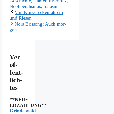
Geschichte
,
Hamer
,
Krampitz
,
Neoliberalismus
,
Sarasin
Von Kurz­strecken­fah­rern
und Rie­sen
No­ra Bos­song: Auch mor­
gen
Ver­
öf­
fent­
lich­
tes
**NEUE
ERZÄHLUNG**
Grindelwald