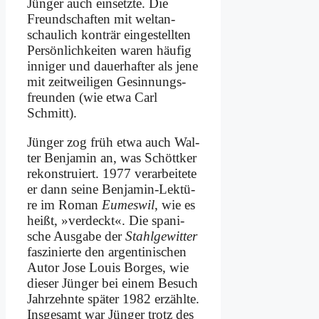
Jün­ger auch ein­setz­te. Die
Freund­schaf­ten mit welt­an­
schau­lich kon­trär ein­ge­stell­ten
Per­sön­lich­kei­ten wa­ren häu­fig
in­ni­ger und dau­er­haf­ter als je­ne
mit zeit­wei­li­gen Ge­sin­nungs­
freun­den (wie et­wa Carl
Schmitt).
Jün­ger zog früh et­wa auch Wal­
ter Ben­ja­min an, was Schött­ker
re­kon­stru­iert. 1977 ver­ar­bei­te­te
er dann sei­ne Ben­ja­min-Lek­tü­
re im Ro­man
Eu­mes­wil
, wie es
heißt, »ver­deckt«. Die spa­ni­
sche Aus­ga­be der
Stahl­ge­wit­ter
fas­zi­nier­te den ar­gen­ti­ni­schen
Au­tor Jo­se Lou­is Bor­ges, wie
die­ser Jün­ger bei ei­nem Be­such
Jahr­zehn­te spä­ter 1982 er­zähl­te.
Ins­ge­samt war Jün­ger trotz des