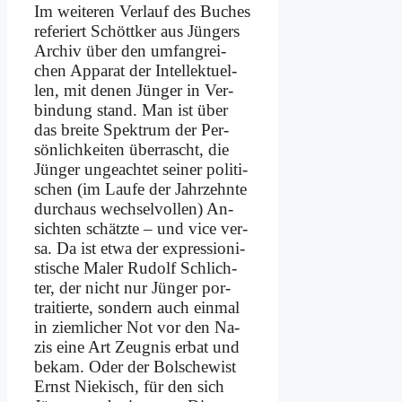
Im wei­te­ren Ver­lauf des Bu­ches
re­fe­riert Schött­ker aus Jün­gers
Ar­chiv über den um­fang­rei­
chen Ap­pa­rat der In­tel­lek­tu­el­
len, mit de­nen Jün­ger in Ver­
bin­dung stand. Man ist über
das brei­te Spek­trum der Per­
sön­lich­kei­ten über­rascht, die
Jün­ger un­ge­ach­tet sei­ner po­li­ti­
schen (im Lau­fe der Jahr­zehn­te
durch­aus wech­sel­vol­len) An­
sich­ten schätz­te – und vice ver­
sa. Da ist et­wa der ex­pres­sio­ni­
sti­sche Ma­ler Ru­dolf Schlich­
ter, der nicht nur Jün­ger por­
trai­tier­te, son­dern auch ein­mal
in ziem­li­cher Not vor den Na­
zis ei­ne Art Zeug­nis er­bat und
be­kam. Oder der Bol­sche­wist
Ernst Nie­kisch, für den sich