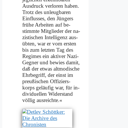
Aus­druck ver­lo­ren ha­ben.
Trotz des un­leug­ba­ren
Ein­flus­ses, den Jün­gers
frü­he Ar­bei­ten auf be­
stimm­te Mit­glie­der der na­
zi­sti­schen In­tel­li­genz aus­
üb­ten, war er vom er­sten
bis zum letz­ten Tag des
Re­gimes ein ak­ti­ver Na­zi-
Geg­ner und be­wies da­mit,
daß der et­was alt­mo­di­sche
Ehr­be­griff, der einst im
preu­ßi­schen Of­fi­ziers­
korps ge­läu­fig war, für in­
di­vi­du­el­len Wi­der­stand
völ­lig aus­reich­te.«