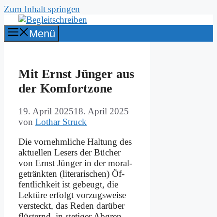
Zum Inhalt springen
Menü
Mit Ernst Jün­ger aus
der Kom­fort­zo­ne
19. April 2025
18. April 2025
von
Lothar Struck
Die vor­nehm­li­che Hal­tung des
ak­tu­el­len Le­sers der Bü­cher
von Ernst Jün­ger in der mo­ral­
ge­tränk­ten (li­te­ra­ri­schen) Öf­
fent­lich­keit ist ge­beugt, die
Lek­tü­re er­folgt vor­zugs­wei­se
ver­steckt, das Re­den dar­über
flü­sternd, in ste­ti­ger Ab­gren­