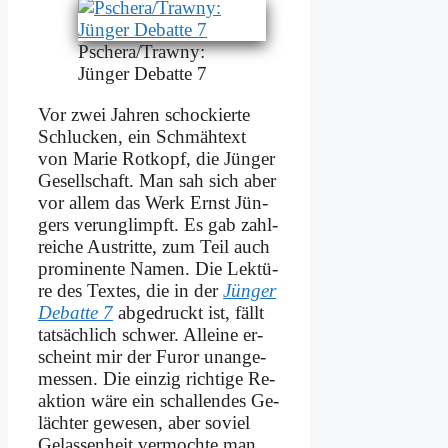
Pschera/Trawny:
Jün­ger De­bat­te 7
Vor zwei Jah­ren schockier­te
Schlucken, ein Schmäh­text
von Ma­rie Rot­kopf, die Jün­ger
Ge­sell­schaft. Man sah sich aber
vor al­lem das Werk Ernst Jün­
gers ver­un­glimpft. Es gab zahl­
rei­che Aus­trit­te, zum Teil auch
pro­mi­nen­te Na­men. Die Lek­tü­
re des Tex­tes, die in der
Jün­ger
De­bat­te 7
ab­ge­druckt ist, fällt
tat­säch­lich schwer. Al­lei­ne er­
scheint mir der Fu­ror un­an­ge­
mes­sen. Die ein­zig rich­ti­ge Re­
ak­ti­on wä­re ein schal­len­des Ge­
läch­ter ge­we­sen, aber so­viel
Ge­las­sen­heit ver­moch­te man