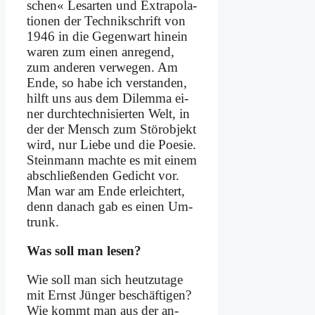
schen« Les­ar­ten und Ex­tra­po­la­
tio­nen der Tech­nik­schrift von
1946 in die Ge­gen­wart hin­ein
wa­ren zum ei­nen an­re­gend,
zum an­de­ren ver­we­gen. Am
En­de, so ha­be ich ver­stan­den,
hilft uns aus dem Di­lem­ma ei­
ner durch­tech­ni­sier­ten Welt, in
der der Mensch zum Stör­ob­jekt
wird, nur Lie­be und die Poe­sie.
Stein­mann mach­te es mit ei­nem
ab­schlie­ßen­den Ge­dicht vor.
Man war am En­de er­leich­tert,
denn da­nach gab es ei­nen Um­
trunk.
Was soll man le­sen?
Wie soll man sich heut­zu­ta­ge
mit Ernst Jün­ger be­schäf­ti­gen?
Wie kommt man aus der an­