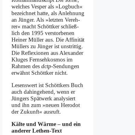
wel­ches Ves­per als »Log­buch«
be­zeich­net hat­te, als An­leh­nung
an Jün­ger. Als »letz­ten Ver­eh­
rer« macht Schött­ker schließ­
lich den 1995 ver­stor­be­nen
Hei­ner Mül­ler aus. Die Af­fi­ni­tät
Mül­lers zu Jün­ger ist un­strit­tig.
Die Re­fle­xio­nen aus Alex­an­der
Klu­ges Fern­seh­kos­mos im
Rah­men des
dctp
-Sen­dun­gen
er­wähnt Schött­ker nicht.
Le­sens­wert ist Schött­kers Buch
auch da­hin­ge­hend, wenn er
Jün­gers Spät­werk ana­ly­siert
und ihn zum »neu­en He­ro­dot
der Zu­kunft« aus­ruft.
Käl­te und Wär­me – und ein
an­de­rer Le­then-Text