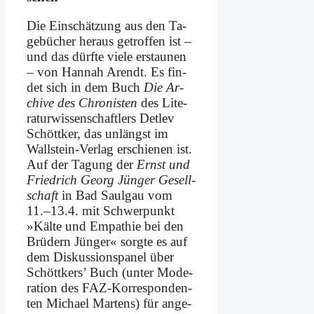
Die Ein­schät­zung aus den Ta­
ge­bü­cher her­aus ge­trof­fen ist –
und das dürf­te vie­le er­stau­nen
– von Han­nah Are­ndt. Es fin­
det sich in dem Buch
Die Ar­
chi­ve des Chro­ni­sten
des Li­te­
ra­tur­wis­sen­schaft­lers Det­lev
Schött­ker, das un­längst im
Wall­stein-Ver­lag er­schie­nen ist.
Auf der Ta­gung der
Ernst und
Fried­rich Ge­org Jün­ger Ge­sell­
schaft
in Bad Saul­gau vom
11.–13.4. mit Schwer­punkt
»Käl­te und Em­pa­thie bei den
Brü­dern Jün­ger« sorg­te es auf
dem Dis­kus­si­on­s­pa­nel über
Schött­kers’ Buch (un­ter Mo­de­
ra­ti­on des FAZ-Kor­re­spon­den­
ten Mi­cha­el Mar­tens) für an­ge­