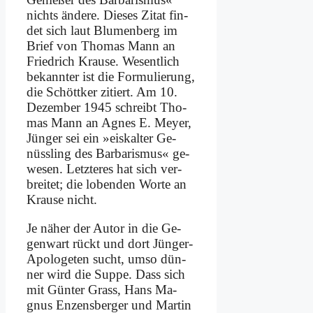
nichts än­de­re. Die­ses Zi­tat fin­
det sich laut Blu­men­berg im
Brief von Tho­mas Mann an
Fried­rich Krau­se. We­sent­lich
be­kann­ter ist die For­mu­lie­rung,
die Schött­ker zi­tiert. Am 10.
De­zem­ber 1945 schreibt Tho­
mas Mann an Agnes E. Mey­er,
Jün­ger sei ein »eis­kal­ter Ge­
nüss­ling des Bar­ba­ris­mus« ge­
we­sen. Letz­te­res hat sich ver­
brei­tet; die lo­ben­den Wor­te an
Krau­se nicht.
Je nä­her der Au­tor in die Ge­
gen­wart rückt und dort Jün­ger-
Apo­lo­ge­ten sucht, um­so dün­
ner wird die Sup­pe. Dass sich
mit Gün­ter Grass, Hans Ma­
gnus En­zens­ber­ger und Mar­tin