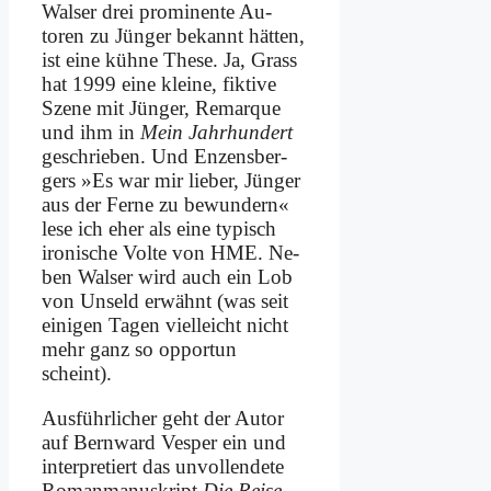
Wal­ser drei pro­mi­nen­te Au­
toren zu Jün­ger be­kannt hät­ten,
ist ei­ne küh­ne The­se. Ja, Grass
hat 1999 ei­ne klei­ne, fik­ti­ve
Sze­ne mit Jün­ger, Re­mar­que
und ihm in
Mein Jahr­hun­dert
ge­schrie­ben. Und En­zens­ber­
gers »Es war mir lie­ber, Jün­ger
aus der Fer­ne zu be­wun­dern«
le­se ich eher als ei­ne ty­pisch
iro­ni­sche Vol­te von HME. Ne­
ben Wal­ser wird auch ein Lob
von Un­seld er­wähnt (was seit
ei­ni­gen Ta­gen viel­leicht nicht
mehr ganz so op­por­tun
scheint).
Aus­führ­li­cher geht der Au­tor
auf Bern­ward Ves­per ein und
in­ter­pre­tiert das un­voll­ende­te
Ro­man­ma­nu­skript
Die Rei­se
,