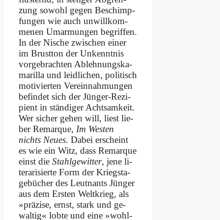
zung so­wohl ge­gen Be­schimp­
fun­gen wie auch un­will­kom­
me­nen Um­ar­mun­gen be­grif­fen.
In der Ni­sche zwi­schen ei­ner
im Brust­ton der Un­kennt­nis
vor­ge­brach­ten Ab­leh­nungs­ka­
ma­ril­la und leid­li­chen, po­li­tisch
mo­ti­vier­ten Ver­ein­nah­mun­gen
be­fin­det sich der Jün­ger-Re­zi­
pi­ent in stän­di­ger Acht­sam­keit.
Wer si­cher ge­hen will, liest lie­
ber Re­mar­que,
Im We­sten
nichts Neu­es
. Da­bei er­scheint
es wie ein Witz, dass Re­mar­que
einst die
Stahl­ge­wit­ter
, je­ne li­
te­r­a­ri­sier­te Form der Kriegs­ta­
ge­bü­cher des Leut­nants Jün­ger
aus dem Er­sten Welt­krieg, als
»prä­zi­se, ernst, stark und ge­
wal­tig« lob­te und ei­ne »wohl­