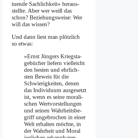
tu­en­de Sach­lich­keit« her­aus­
stell­te. Aber wer weiß das
schon? Be­zie­hungs­wei­se: Wer
will das wis­sen?
Und dann liest man plötz­lich
so et­was:
»Ernst Jün­gers Kriegs­ta­
ge­bü­cher lie­fern viel­leicht
den be­sten und ehr­lich­
sten Be­weis für die
Schwie­rig­kei­ten, de­nen
das In­di­vi­du­um aus­ge­setzt
ist, wenn es sei­ne mo­ra­li­
schen Wert­vor­stel­lun­gen
und sei­nen Wahr­heits­be­
griff un­ge­bro­chen in ei­ner
Welt er­hal­ten möch­te, in
der Wahr­heit und Mo­ral
jeg­li­chen er­kenn­ba­ren