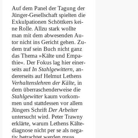
Auf dem Pa­nel der Ta­gung der
Jün­ger-Ge­sell­schaft spiel­ten die
Exkul­pa­tio­nen Schött­kers kei­
ne Rol­le. All­zu stark woll­te
man mit dem ab­we­sen­den Au­
tor nicht ins Ge­richt ge­hen. Zu­
dem traf sein Buch nicht ganz
das The­ma »Käl­te und Em­pa­
thie«. Der Fo­kus lag hier ei­ner­
seits auf
In Stahl­ge­wit­tern
, an­
de­rer­seits auf Hel­mut Le­thens
Ver­hal­tens­leh­ren der Käl­te
, in
dem über­ra­schen­der­wei­se die
Stahl­ge­wit­ter
kaum vor­kom­
men und statt­des­sen vor al­lem
Jün­gers Schrift
Der Ar­bei­ter
un­ter­sucht wird. Pe­ter Traw­ny
er­klär­te, war­um Le­thens Käl­te­
dia­gno­se nicht per se als ne­ga­
tiv be­trach­tet wer­den muss.