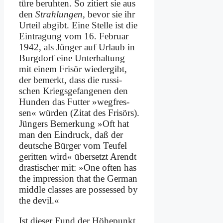
tü­re be­ruh­ten. So zi­tiert sie aus
den
Strah­lun­gen
, be­vor sie ihr
Ur­teil ab­gibt. Ei­ne Stel­le ist die
Ein­tra­gung vom 16. Fe­bru­ar
1942, als Jün­ger auf Ur­laub in
Burg­dorf ei­ne Un­ter­hal­tung
mit ei­nem Fri­sör wie­der­gibt,
der be­merkt, dass die rus­si­
schen Kriegs­ge­fan­ge­nen den
Hun­den das Fut­ter »weg­fres­
sen« wür­den (Zi­tat des Fri­sörs).
Jün­gers Be­mer­kung »Oft hat
man den Ein­druck, daß der
deut­sche Bür­ger vom Teu­fel
ge­rit­ten wird« über­setzt Are­ndt
dra­sti­scher mit: »One of­ten has
the im­pres­si­on that the Ger­man
midd­le clas­ses are pos­s­es­sed by
the de­vil.«
Ist die­ser Fund der Hö­he­punkt