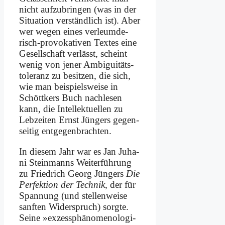
nicht auf­zu­brin­gen (was in der
Si­tua­ti­on ver­ständ­lich ist). Aber
wer we­gen ei­nes ver­leum­de­
risch-pro­vo­ka­ti­ven Tex­tes ei­ne
Ge­sell­schaft ver­lässt, scheint
we­nig von je­ner Am­bi­gui­täts­
to­le­ranz zu be­sit­zen, die sich,
wie man bei­spiels­wei­se in
Schött­kers Buch nach­le­sen
kann, die In­tel­lek­tu­el­len zu
Leb­zei­ten Ernst Jün­gers ge­gen­
sei­tig ent­ge­gen­brach­ten.
In die­sem Jahr war es Jan Juha­
ni Stein­manns Wei­ter­füh­rung
zu Fried­rich Ge­org Jün­gers
Die
Per­fek­ti­on der Tech­nik
, der für
Span­nung (und stel­len­wei­se
sanf­ten Wi­der­spruch) sorg­te.
Sei­ne »ex­zess­phä­no­me­no­lo­gi­