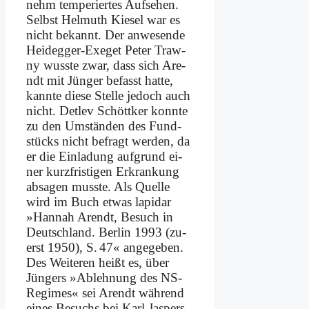
nehm tem­pe­rier­tes Auf­se­hen.
Selbst Hel­muth Kie­sel war es
nicht be­kannt. Der an­we­sen­de
Heid­eg­ger-Ex­eget Pe­ter Traw­
ny wuss­te zwar, dass sich Are­
ndt mit Jün­ger be­fasst hat­te,
kann­te die­se Stel­le je­doch auch
nicht. Det­lev Schött­ker konn­te
zu den Um­stän­den des Fund­
stücks nicht be­fragt wer­den, da
er die Ein­la­dung auf­grund ei­
ner kurz­fri­sti­gen Er­kran­kung
ab­sa­gen muss­te. Als Quel­le
wird im Buch et­was la­pi­dar
»Han­nah Are­ndt, Be­such in
Deutsch­land. Ber­lin 1993 (zu­
erst 1950), S. 47« an­ge­ge­ben.
Des Wei­te­ren heißt es, über
Jün­gers »Ab­leh­nung des NS-
Re­gimes« sei Are­ndt wäh­rend
ei­nes Be­suchs bei Karl Jas­pers