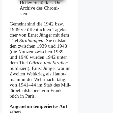
Det­lev Schött­ker: Die
Ar­chi­ve des Chro­ni­
sten
Ge­meint sind die 1942 bzw.
1949 ver­öf­fent­lich­ten Ta­ge­bü­
cher von Ernst Jün­ger mit dem
Ti­tel
Strah­lun­gen
. Sie ent­stan­
den zwi­schen 1939 und 1948
(die No­ti­zen zwi­schen 1939
und 1940 wur­den 1942 un­ter
dem Ti­tel
Gär­ten und Stra­ßen
pu­bli­ziert). Ernst Jün­ger war im
Zwei­ten Welt­krieg als Haupt­
mann in der Wehr­macht tä­tig;
von 1941–44 im Stab des Mi­li­
tär­be­fehls­ha­bers von Frank­
reich in Pa­ris.
An­ge­nehm tem­pe­rier­tes Auf­
se­hen