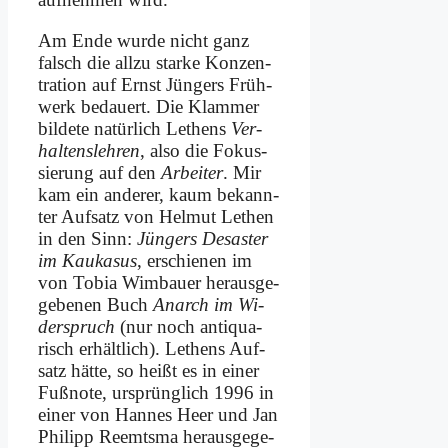
Am En­de wur­de nicht ganz
falsch die all­zu star­ke Kon­zen­
tra­ti­on auf Ernst Jün­gers Früh­
werk be­dau­ert. Die Klam­mer
bil­de­te na­tür­lich Le­thens
Ver­
hal­tens­leh­ren
, al­so die Fo­kus­
sie­rung auf den
Ar­bei­ter
. Mir
kam ein an­de­rer, kaum be­kann­
ter Auf­satz von Hel­mut Le­then
in den Sinn:
Jün­gers De­sa­ster
im Kau­ka­sus
, er­schie­nen im
von To­bia Wim­bau­er her­aus­ge­
ge­be­nen Buch
An­arch im Wi­
der­spruch
(nur noch an­ti­qua­
risch er­hält­lich). Le­thens Auf­
satz hät­te, so heißt es in ei­ner
Fuß­no­te, ur­sprüng­lich 1996 in
ei­ner von Han­nes Heer und Jan
Phil­ipp Reemts­ma her­aus­ge­ge­