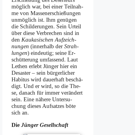
mög­lich war, bei ei­ner Teil­nah­
me von Mas­sen­er­schie­ßun­gen
un­mög­lich ist. Ihm ge­nü­gen
die Schil­de­run­gen. Sein Ur­teil
über die­se Ver­bre­chen sind in
den
Kau­ka­si­schen Auf­zeich­
nun­gen
(in­ner­halb der
Strah­
lun­gen
) ein­deu­tig; sei­ne Er­
schüt­te­rung um­fas­send. Laut
Le­then er­lebt Jün­ger hier ein
De­sa­ster – sein bür­ger­li­cher
Ha­bi­tus wird dau­er­haft be­schä­
digt. Und er wird, so die The­
se, da­nach für im­mer ver­än­dert
sein. Ei­ne nä­he­re Un­ter­su­
chung die­ses Auf­sat­zes bö­te
sich an.
Die
Jün­ger Ge­sell­schaft