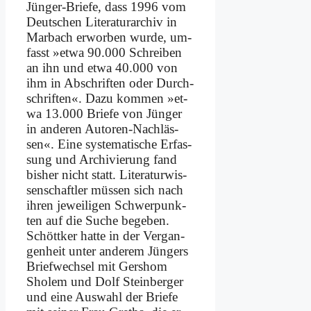
Jün­ger-Brie­fe, dass 1996 vom
Deut­schen Li­te­ra­tur­ar­chiv in
Mar­bach er­wor­ben wur­de, um­
fasst »et­wa 90.000 Schrei­ben
an ihn und et­wa 40.000 von
ihm in Ab­schrif­ten oder Durch­
schrif­ten«. Da­zu kom­men »et­
wa 13.000 Brie­fe von Jün­ger
in an­de­ren Au­toren-Nach­läs­
sen«. Ei­ne sy­ste­ma­ti­sche Er­fas­
sung und Ar­chi­vie­rung fand
bis­her nicht statt. Li­te­ra­tur­wis­
sen­schaft­ler müs­sen sich nach
ih­ren je­wei­li­gen Schwer­punk­
ten auf die Su­che be­ge­ben.
Schött­ker hat­te in der Ver­gan­
gen­heit un­ter an­de­rem Jün­gers
Brief­wech­sel mit Gers­hom
Sholem und Dolf Stein­ber­ger
und ei­ne Aus­wahl der Brie­fe