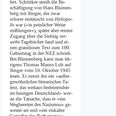
fert. Schött­ker streift die Be­
schäf­ti­gung von Hans Blu­men­
berg mit Jün­ger, der zwar
schwer ent­täuscht von
He­lio­po­
lis
war (»in pein­li­cher Wei­se
miß­lun­gen«), spä­ter aber er­neut
Zu­gang über die
Sieb­zig ver­
weht
-Ta­ge­bü­cher fand und ei­
nen gran­dio­sen Text zum 100.
Ge­burts­tag in der NZZ schrieb.
Bei Blu­men­berg kann man üb­
ri­gens Tho­mas Manns Lob auf
Jün­ger vom 10. Ok­to­ber 1945
le­sen. Er nennt ihn ein »au­ßer­
ge­wöhn­li­ches li­te­ra­ri­sches Ta­
lent, das weit­aus be­deu­tend­ste
im heu­ti­gen Deutsch­land« wor­
an die Tat­sa­che, dass er »ein
Weg­be­rei­ter des Na­zis­mus« ge­
we­sen sei und »ein eis­kal­ter
Ge­nie­ßer des Bar­ba­ris­mus«