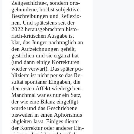
Zeit­ge­schich­te«, son­dern orts­
ge­bun­de­ne, höchst sub­jek­ti­ve
Be­schrei­bun­gen und Re­fle­xio­
nen. Und spä­te­stens seit der
2022 her­aus­ge­brach­ten hi­sto­
risch-kri­ti­schen Aus­ga­be ist
klar, das Jün­ger nach­träg­lich an
den Auf­zeich­nun­gen ge­feilt,
ge­stri­chen und sie er­gänzt hat
(und dann ei­ni­ge Kor­rek­tu­ren
wie­der ver­warf). Das spä­ter pu­
bli­zier­te ist nicht per se das Re­
sul­tat spon­ta­ner Ein­ga­ben, die
den er­sten Af­fekt wie­der­ge­ben.
Manch­mal war es nur ein Satz,
der wie ei­ne Bi­lanz ein­ge­fügt
wur­de und das Ge­schrie­be­ne
bis­wei­len in ei­nen Apho­ris­mus
ab­glei­ten lässt. Ei­ni­ges dien­te
der Kor­rek­tur oder an­de­rer Ein­