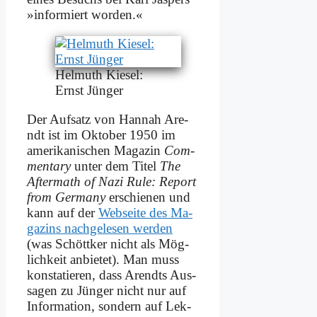
»in­for­miert wor­den.«
Hel­muth Kie­sel:
Ernst Jün­ger
Der Auf­satz von Han­nah Are­
ndt ist im Ok­to­ber 1950 im
ame­ri­ka­ni­schen Ma­ga­zin
Com­
men­ta­ry
un­ter dem Ti­tel
The
Af­ter­math of Na­zi Ru­le: Re­port
from Ger­ma­ny
er­schie­nen und
kann auf der
Web­sei­te des Ma­
ga­zins nach­ge­le­sen wer­den
(was Schött­ker nicht als Mög­
lich­keit an­bie­tet). Man muss
kon­sta­tie­ren, dass Are­ndts Aus­
sa­gen zu Jün­ger nicht nur auf
In­for­ma­ti­on, son­dern auf Lek­