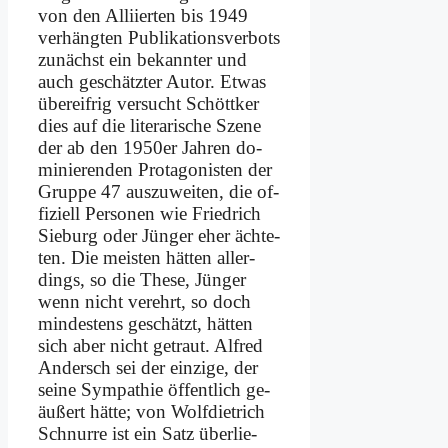
von den Al­li­ier­ten bis 1949
ver­häng­ten Pu­bli­ka­ti­ons­ver­bots
zu­nächst ein be­kann­ter und
auch ge­schätz­ter Au­tor. Et­was
über­eif­rig ver­sucht Schött­ker
dies auf die li­te­ra­ri­sche Sze­ne
der ab den 1950er Jah­ren do­
mi­nie­ren­den Prot­ago­ni­sten der
Grup­pe 47 aus­zu­wei­ten, die of­
fi­zi­ell Per­so­nen wie Fried­rich
Sieburg oder Jün­ger eher äch­te­
ten. Die mei­sten hät­ten al­ler­
dings, so die The­se, Jün­ger
wenn nicht ver­ehrt, so doch
min­de­stens ge­schätzt, hät­ten
sich aber nicht ge­traut. Al­fred
An­dersch sei der ein­zi­ge, der
sei­ne Sym­pa­thie öf­fent­lich ge­
äu­ßert hät­te; von Wolf­diet­rich
Schnur­re ist ein Satz über­lie­