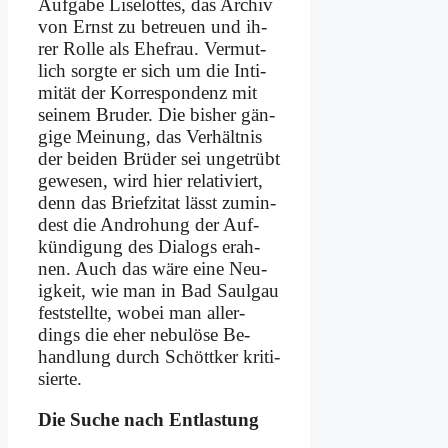
Auf­ga­be Li­se­lot­tes, das Ar­chiv
von Ernst zu be­treu­en und ih­
rer Rol­le als Ehe­frau. Ver­mut­
lich sorg­te er sich um die In­ti­
mi­tät der Kor­re­spon­denz mit
sei­nem Bru­der. Die bis­her gän­
gi­ge Mei­nung, das Ver­hält­nis
der bei­den Brü­der sei un­ge­trübt
ge­we­sen, wird hier re­la­ti­viert,
denn das Brief­zi­tat lässt zu­min­
dest die An­dro­hung der Auf­
kün­di­gung des Dia­logs er­ah­
nen. Auch das wä­re ei­ne Neu­
ig­keit, wie man in Bad Saul­gau
fest­stell­te, wo­bei man al­ler­
dings die eher ne­bu­lö­se Be­
hand­lung durch Schött­ker kri­ti­
sier­te.
Die Su­che nach Ent­la­stung