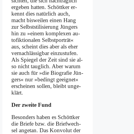
sich­ten, die sich nach­träg­lich
er­ge­ben hat­ten. Schött­ker er­
kennt dies na­tür­lich auch,
macht bis­wei­len ei­nen Hang
zur Selbst­sti­li­sie­rung Jün­gers
hin zu »ei­nem kom­ple­xen au­
to­fik­tio­na­len Selbst­por­trät«
aus, scheint dies aber als eher
ver­nach­läs­sig­bar ein­zu­stu­fen.
Als Spie­gel der Zeit sind sie al­
so nicht taug­lich. Aber war­um
sie auch für »die Bio­gra­fie Jün­
gers« nur »be­dingt ge­eig­net«
er­schei­nen sol­len, bleibt un­ge­
klärt.
Der zwei­te Fund
Be­son­ders ha­ben es Schött­ker
die Brie­fe bzw. die Brief­wech­
sel an­ge­tan. Das Kon­vo­lut der