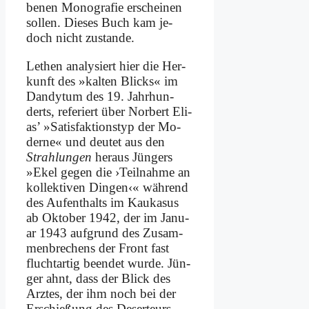
be­nen Mo­no­gra­fie er­schei­nen
sol­len. Die­ses Buch kam je­
doch nicht zu­stan­de.
Le­then ana­ly­siert hier die Her­
kunft des »kal­ten Blicks« im
Dan­dy­tum des 19. Jahr­hun­
derts, re­fe­riert über Nor­bert Eli­
as’ »Sa­tis­fak­ti­ons­typ der Mo­
der­ne« und deu­tet aus den
Strah­lun­gen
her­aus Jün­gers
»Ekel ge­gen die ›Teil­nah­me an
kol­lek­ti­ven Din­gen‹« wäh­rend
des Auf­ent­halts im Kau­ka­sus
ab Ok­to­ber 1942, der im Ja­nu­
ar 1943 auf­grund des Zu­sam­
men­bre­chens der Front fast
flucht­ar­tig be­en­det wur­de. Jün­
ger ahnt, dass der Blick des
Arz­tes, der ihm noch bei der
Er­schie­ßung des De­ser­teurs