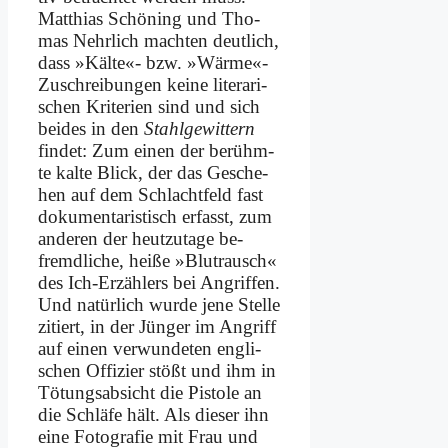
Mat­thi­as Schö­ning und Tho­
mas Nehr­lich mach­ten deut­lich,
dass »Käl­te«- bzw. »Wärme«-
Zuschreibungen kei­ne li­te­ra­ri­
schen Kri­te­ri­en sind und sich
bei­des in den
Stahl­ge­wit­tern
fin­det: Zum ei­nen der be­rühm­
te kal­te Blick, der das Ge­sche­
hen auf dem Schlacht­feld fast
do­ku­men­ta­ri­stisch er­fasst, zum
an­de­ren der heut­zu­ta­ge be­
fremd­li­che, hei­ße »Blut­rausch«
des Ich-Er­zäh­lers bei An­grif­fen.
Und na­tür­lich wur­de je­ne Stel­le
zi­tiert, in der Jün­ger im An­griff
auf ei­nen ver­wun­de­ten eng­li­
schen Of­fi­zier stößt und ihm in
Tö­tungs­ab­sicht die Pi­sto­le an
die Schlä­fe hält. Als die­ser ihn
ei­ne Fo­to­gra­fie mit Frau und