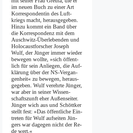
mit sei­ner Frau Gre­tha, die er
im neu­en Buch zu ei­ner Art
Kor­re­spon­den­tin des Luft­
kriegs macht, her­aus­ge­ge­ben.
Hin­zu kommt ein Band über
die Kor­re­spon­denz mit dem
Ausch­witz-Über­le­ben­den und
Ho­lo­caust­for­scher Jo­seph
Wulf, der Jün­ger im­mer wie­der
be­we­gen woll­te, »sich öf­fent­
lich für sein An­lie­gen, die Auf­
klä­rung über der NS-Ver­gan­
gen­heit« zu be­we­gen, her­aus­
ge­ge­ben. Wulf ver­ehr­te Jün­ger,
war aber in sei­ner Wis­sen­
schafts­zunft eher Au­ßen­sei­ter.
Jün­ger wich aus und Schött­ker
stellt fest: »Das öf­fent­li­che Ein­
tre­ten für Wulf auf­sei­ten Jün­
gers war da­ge­gen nicht der Re­
de wert.«