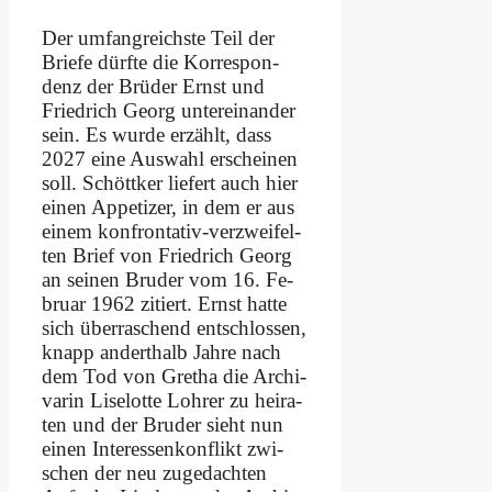
Der um­fang­reich­ste Teil der
Brie­fe dürf­te die Kor­re­spon­
denz der Brü­der Ernst und
Fried­rich Ge­org un­ter­ein­an­der
sein. Es wur­de er­zählt, dass
2027 ei­ne Aus­wahl er­schei­nen
soll. Schött­ker lie­fert auch hier
ei­nen Ap­pe­ti­zer, in dem er aus
ei­nem kon­fron­ta­tiv-ver­zwei­fel­
ten Brief von Fried­rich Ge­org
an sei­nen Bru­der vom 16. Fe­
bru­ar 1962 zi­tiert. Ernst hat­te
sich über­ra­schend ent­schlos­sen,
knapp an­dert­halb Jah­re nach
dem Tod von Gre­tha die Ar­chi­
va­rin Li­se­lot­te Loh­rer zu hei­ra­
ten und der Bru­der sieht nun
ei­nen In­ter­es­sen­kon­flikt zwi­
schen der neu zu­ge­dach­ten