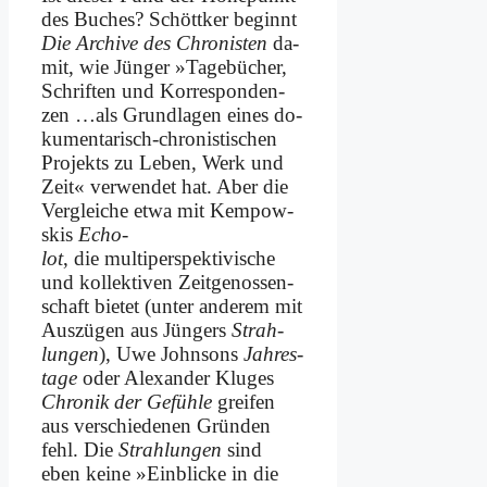
des Bu­ches? Schött­ker be­ginnt
Die Ar­chi­ve des Chro­ni­sten
da­
mit, wie Jün­ger »Ta­ge­bü­cher,
Schrif­ten und Kor­re­spon­den­
zen …als Grund­la­gen ei­nes do­
ku­men­ta­risch-chro­ni­sti­schen
Pro­jekts zu Le­ben, Werk und
Zeit« ver­wen­det hat. Aber die
Ver­glei­che et­wa mit Kem­pow­
skis
Echo­
lot
, die mul­ti­per­spek­ti­vi­sche
und kol­lek­ti­ven Zeit­ge­nos­sen­
schaft bie­tet (un­ter an­de­rem mit
Aus­zü­gen aus Jün­gers
Strah­
lun­gen
), Uwe John­sons
Jah­res­
ta­ge
oder Alex­an­der Klu­ges
Chro­nik der Ge­füh­le
grei­fen
aus ver­schie­de­nen Grün­den
fehl. Die
Strah­lun­gen
sind
eben kei­ne »Ein­blicke in die