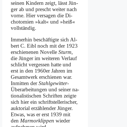
sei­nen Kin­dern zeigt, lässt Jün­
ger ab und prescht wei­ter nach
vor­ne. Hier ver­sa­gen die Di­
cho­to­mien »kalt« und »heiß«
voll­stän­dig.
Im­mer­hin be­schäf­tig­te sich Al­
bert C. Eibl noch mit der 1923
er­schie­ne­nen No­vel­le
Sturm
,
die Jün­ger im wei­te­ren Ver­lauf
schlicht ver­ges­sen hat­te und
erst in den 1960er Jah­ren im
Ge­samt­werk er­schie­nen war.
In­mit­ten der
Stahl­ge­wit­ter
-
Über­ar­bei­tun­gen und sei­ner na­
tio­na­li­sti­schen Schrif­ten zeig­te
sich hier ein schrift­stel­le­ri­scher,
aukt­ori­al er­zäh­len­der Jün­ger.
Et­was, was er erst 1939 mit
den
Mar­mor­klip­pen
wie­der
auf­neh­men wird.