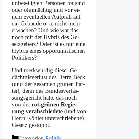
un­be­tei­lig­ten Per­so­nen tot sind
oder ohn­mäch­tig und vor ei­
nem even­tu­el­len Auf­prall auf
ein Ge­bäu­de o. ä. nicht mehr
er­wa­chen? Und wie war das
noch mit der Hy­bris des Ge­
setz­ge­bers? Oder ist es nur ei­ne
Hy­bris ei­nes op­por­tu­ni­sti­schen
Po­li­ti­kers?
Und merk­wür­dig die­ser Ge­
dächt­nis­ver­lust des Herrn Beck
(und der ge­sam­ten grü­nen Par­
tei), denn das Bun­des­ver­fas­
sungs­ge­richt hat­te das noch
von der
rot-grü­nen Re­gie­
rung ver­ab­schie­de­te
(und von
Herrn Köh­ler un­ter­schrie­be­ne)
Ge­setz ge­stoppt.
Kategorien
Politik