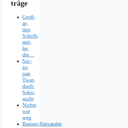
trä­ge
Groß­
ar­
ti­ge
Schrift­
stel­
ler,
die…
Szc­
ze­
pan
Twar­
doch:
Sehn­
sucht
Nichts
wie
weg
Banine/Alexander