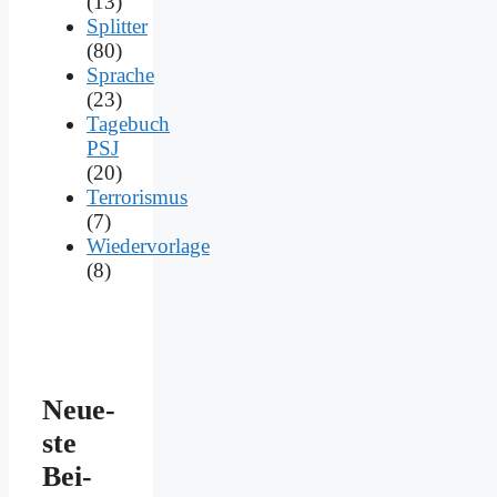
(13)
Splitter
(80)
Sprache
(23)
Tagebuch
PSJ
(20)
Terrorismus
(7)
Wiedervorlage
(8)
Neue­
ste
Bei­