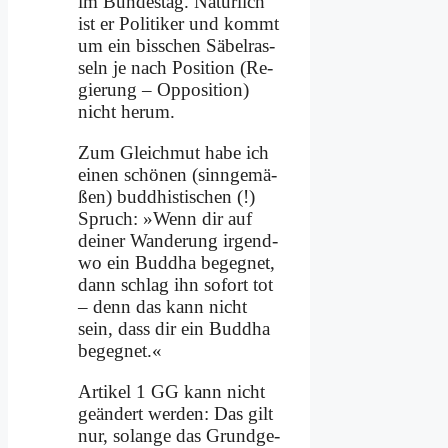
im Bun­des­tag. Na­tür­lich
ist er Po­li­ti­ker und kommt
um ein biss­chen Sä­bel­ras­
seln je nach Po­si­ti­on (Re­
gie­rung – Op­po­si­ti­on)
nicht her­um.
Zum Gleich­mut ha­be ich
ei­nen schö­nen (sinn­ge­mä­
ßen) bud­dhi­sti­schen (!)
Spruch: »Wenn dir auf
dei­ner Wan­de­rung ir­gend­
wo ein Bud­dha be­geg­net,
dann schlag ihn so­fort tot
– denn das kann nicht
sein, dass dir ein Bud­dha
be­geg­net.«
Ar­ti­kel 1 GG kann nicht
ge­än­dert wer­den: Das gilt
nur, so­lan­ge das Grund­ge­