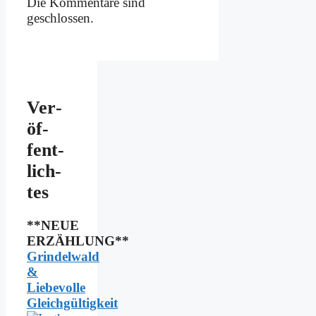
Die Kommentare sind
geschlossen.
Ver­
öf­
fent­
lich­
tes
**NEUE
ERZÄHLUNG**
Grindelwald
&
Liebevolle
Gleichgültigkeit