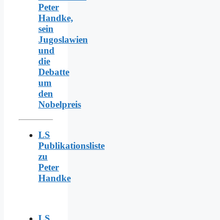
Peter
Handke,
sein
Jugoslawien
und
die
Debatte
um
den
Nobelpreis
LS
Publikationsliste
zu
Peter
Handke
LS