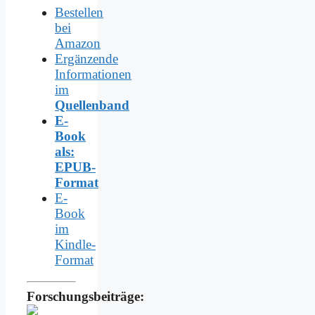
Bestellen
bei
Amazon
Ergänzende
Informationen
im
Quellenband
E-
Book
als:
EPUB-
Format
E-
Book
im
Kindle-
Format
Forschungsbeiträge: