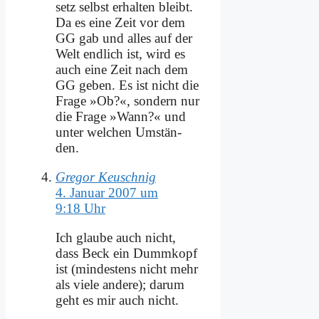
setz selbst er­hal­ten bleibt.
Da es ei­ne Zeit vor dem
GG gab und al­les auf der
Welt end­lich ist, wird es
auch ei­ne Zeit nach dem
GG ge­ben. Es ist nicht die
Fra­ge »Ob?«, son­dern nur
die Fra­ge »Wann?« und
un­ter wel­chen Um­stän­
den.
Gregor Keuschnig
4. Januar 2007 um
9:18 Uhr
Ich glau­be auch nicht,
dass Beck ein Dumm­kopf
ist (min­de­stens nicht mehr
als vie­le an­de­re); dar­um
geht es mir auch nicht.