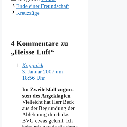
En­de ei­ner Freund­schaft
Kreuz­zü­ge
4 Kommentare zu
„Hei­sse Luft“
Köppnick
3. Januar 2007 um
18:56 Uhr
Im Zwei­fels­fall zu­gun­
sten des An­ge­klag­ten
Viel­leicht hat Herr Beck
aus der Be­grün­dung der
Ab­leh­nung durch das
BVG et­was ge­lernt. Ich
ha­be mir ge­ra­de die da­ma­