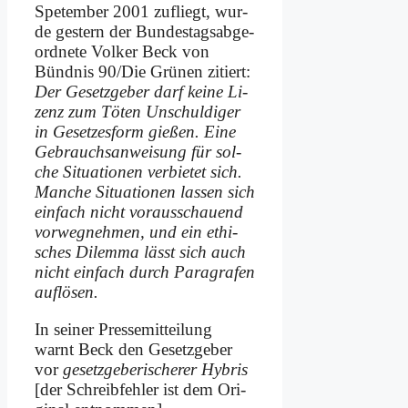
Spe­tem­ber 2001 zu­fliegt, wur­
de ge­stern der Bun­des­tags­ab­ge­
ord­ne­te Vol­ker Beck von
Bünd­nis 90/Die Grü­nen zi­tiert:
Der Ge­setz­ge­ber darf kei­ne Li­
zenz zum Tö­ten Un­schul­di­ger
in Ge­set­zes­form gie­ßen. Ei­ne
Ge­brauchs­an­wei­sung für sol­
che Si­tua­tio­nen ver­bie­tet sich.
Man­che Si­tua­tio­nen las­sen sich
ein­fach nicht vor­aus­schau­end
vor­weg­neh­men, und ein ethi­
sches Di­lem­ma lässt sich auch
nicht ein­fach durch Pa­ra­gra­fen
auf­lö­sen.
In sei­ner Pres­se­mit­tei­lung
warnt Beck den Ge­setz­ge­ber
vor
ge­setz­ge­be­ri­sche­rer Hy­bris
[der Schreib­feh­ler ist dem Ori­