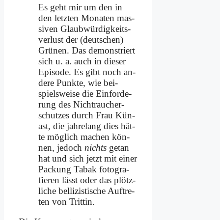
Es geht mir um den in
den letz­ten Mo­na­ten mas­
si­ven Glaub­wür­dig­keits­
ver­lust der (deut­schen)
Grü­nen. Das de­mon­striert
sich u. a. auch in die­ser
Epi­so­de. Es gibt noch an­
de­re Punk­te, wie bei­
spiels­wei­se die Ein­for­de­
rung des Nicht­rau­cher­
schut­zes durch Frau Kün­
ast, die jah­re­lang dies hät­
te mög­lich ma­chen kön­
nen, je­doch
nichts
ge­tan
hat und sich jetzt mit ei­ner
Packung Ta­bak fo­to­gra­
fie­ren lässt oder das plötz­
li­che bel­li­zi­sti­sche Auf­tre­
ten von Trit­tin.