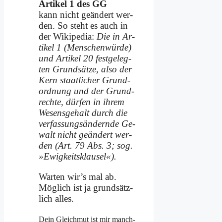
Ar­ti­kel 1 des GG
kann nicht ge­än­dert wer­
den. So steht es auch in
der Wi­ki­pe­dia:
Die in Ar­
ti­kel 1 (Men­schen­wür­de)
und Ar­ti­kel 20 fest­ge­leg­
ten Grund­sät­ze, al­so der
Kern staat­li­cher Grund­
ord­nung und der Grund­
rech­te, dür­fen in ih­rem
We­sens­ge­halt durch die
ver­fas­sungs­än­dern­de Ge­
walt nicht ge­än­dert wer­
den (Art. 79 Abs. 3; sog.
»Ewig­keits­klau­sel«).
War­ten wir’s mal ab.
Mög­lich ist ja grund­sätz­
lich al­les.
Dein Gleich­mut ist mir manch­