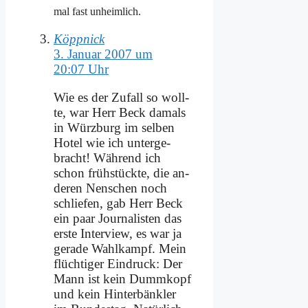
mal fast un­heim­lich.
Köppnick
3. Januar 2007 um
20:07 Uhr
Wie es der Zu­fall so woll­
te, war Herr Beck da­mals
in Würz­burg im sel­ben
Ho­tel wie ich un­ter­ge­
bracht! Wäh­rend ich
schon früh­stück­te, die an­
de­ren Nen­schen noch
schlie­fen, gab Herr Beck
ein paar Jour­na­li­sten das
er­ste In­ter­view, es war ja
ge­ra­de Wahl­kampf. Mein
flüch­ti­ger Ein­druck: Der
Mann ist kein Dumm­kopf
und kein Hin­ter­bänk­ler