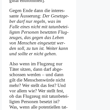
gi­nal ent­nom­men].
Ge­gen En­de dann die in­ter­es­
san­te Äu­sse­rung:
Der Ge­setz­ge­
ber darf nur re­geln, was im
Fal­le ei­nes nicht mit tat­un­be­tei­
lig­ten Per­so­nen be­setz­ten Flug­
zeu­ges, das ge­gen das Le­ben
von Men­schen ein­ge­setzt wer­
den soll, zu tun ist. Wei­ter kann
und soll­te er nicht ge­hen.
Al­so wenn im Flug­zeug nur
Tä­ter sit­zen, dann darf ab­ge­
schos­sen wer­den – und dann
gilt die Men­schen­wür­de nicht
mehr? Wer stellt das fest? Und
vor al­lem wie? Wer stellt fest,
ob das Flug­zeug mit tat­un­be­tei­
lig­ten Per­so­nen be­setzt ist?
Was, wenn al­le po­ten­ti­el­len tat­