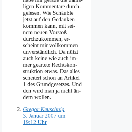
li­gen Kom­men­ta­re durch­
ge­le­sen. Wie Schäub­le
jetzt auf den Ge­dan­ken
kom­men kann, mit sei­
nem neu­en Vor­stoß
durch­zu­kom­men, er­
scheint mir voll­kom­men
un­ver­ständ­lich. Da nützt
auch kei­ne wie auch im­
mer ge­ar­te­te Rechts­kon­
struk­ti­on et­was. Das al­les
schei­tert schon an Ar­ti­kel
1 des Grund­ge­set­zes. Und
den wird man ja nicht än­
dern wol­len.
Gregor Keuschnig
3. Januar 2007 um
19:12 Uhr