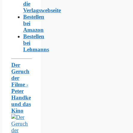
die
Verlagswebseite
Bestellen
bei
Amazon
Bestellen
bei
Lehmanns
Der
Geruch
der
Filme -
Peter
Handke
und das
Kino