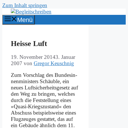
Zum Inhalt springen
Menü
Hei­sse Luft
19. November 2014
3. Januar
2007
von
Gregor Keuschnig
Zum Vor­schlag des Bun­des­in­
nen­mi­ni­sters Schäub­le, ein
neu­es Luft­si­cher­heits­ge­setz auf
den Weg zu brin­gen, wel­ches
durch die Fest­stel­lung ei­nes
»Qua­si-Kriegs­zu­stand« den
Ab­schuss bei­spiels­wei­se ei­nes
Flug­zeu­ges ge­stat­tet, das auf
ein Ge­bäu­de ähn­lich dem 11.