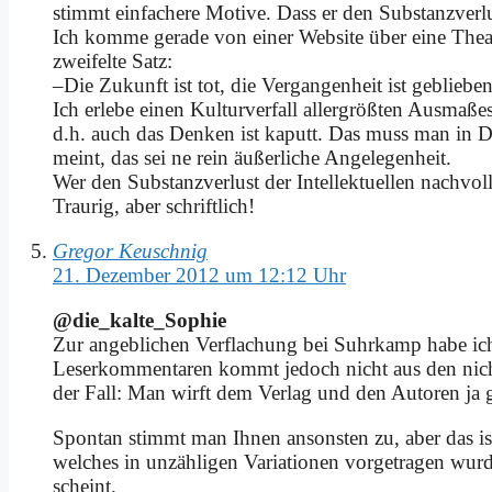
stimmt ein­fa­che­re Mo­ti­ve. Dass er den Sub­stanz­ver­
Ich kom­me ge­ra­de von ei­ner Web­site über ei­ne Thea­
zwei­fel­te Satz:
–Die Zu­kunft ist tot, die Ver­gan­gen­heit ist ge­blie­be
Ich er­le­be ei­nen Kul­tur­ver­fall al­ler­größ­ten Aus­ma­ße
d.h. auch das Den­ken ist ka­putt. Das muss man in Deu
meint, das sei ne rein äu­ßer­li­che An­ge­le­gen­heit.
Wer den Sub­stanz­ver­lust der In­tel­lek­tu­el­len nach­v
Trau­rig, aber schrift­lich!
Gregor Keuschnig
21. Dezember 2012 um 12:12 Uhr
@die_kalte_Sophie
Zur an­geb­li­chen Ver­fla­chung bei Suhr­kamp ha­be i
Le­ser­kom­men­ta­ren kommt je­doch nicht aus den nicht 
der Fall: Man wirft dem Ver­lag und den Au­toren ja ge­r
Spon­tan stimmt man Ih­nen an­son­sten zu, aber das ist 
wel­ches in un­zäh­li­gen Va­ria­tio­nen vor­ge­tra­gen wur­
scheint.