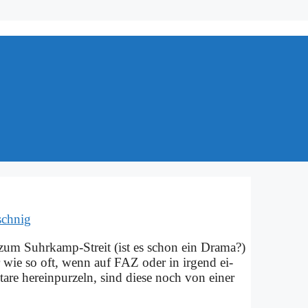
schnig
­te zum Suhr­kamp-Streit (ist es schon ein Dra­ma?)
er wie so oft, wenn auf FAZ oder in ir­gend ei­
­re her­ein­pur­zeln, sind die­se noch von ei­ner