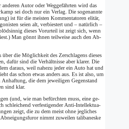
n­de­ren Au­tor oder Weg­ge­fähr­ten wird das
r­kamp sei doch nur ein Ver­lag. Die so­ge­nann­te
ng) ist für die mei­sten Kom­men­ta­to­ren eli­tär,
go­ni­sten sei­en alt, ver­bie­stert und – na­tür­lich –
löd­sin­nig die­ses Vor­ur­teil ist zeigt sich, wenn
iest.) Man gönnt ih­nen teil­wei­se auch den Ab­
s über die Mög­lich­keit des Zer­schla­gens die­ses
, da­für sind die Ver­hält­nis­se aber kla­rer. Die
­lem dar­aus, weil na­he­zu je­der ein Au­to hat und
sieht das schon et­was an­ders aus. Es ist al­so, um
­sen An­haf­tung, die dem je­wei­li­gen Ge­gen­stand
en sind klar.
ei­gen (und, wie man be­fürch­ten muss, ei­ne ge­
 schlei­chend ver­fe­sti­gen­der An­ti-In­tel­lek­tua­
run­gen zeigt, die zu dem meist oh­ne jeg­li­ches
Ab­nei­gungs­fu­ror nimmt zu­wei­len ta­li­ba­nes­ke