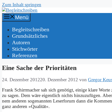
Zum Inhalt springen
Menü
Be­gleit­schrei­ben
Grund­sätz­li­ches
Au­toren
Stich­wör­ter
Re­fe­ren­zen
Ei­ne Sa­che der Prio­ri­tä­ten
24. Dezember 2012
20. Dezember 2012
von
Gregor Keu
Frank Schirr­ma­cher sah sich ge­nö­tigt, ei­ni­ge kla­re Wor
zu sa­gen. Dem wä­re ei­gent­lich nichts hin­zu­zu­fü­gen. Ab
nem an­de­ren so­ge­nann­ten Le­ser­fo­rum dann die Kom­men­ta
ganz an­de­ren »Qua­li­tät«.