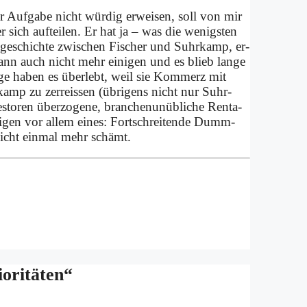
rer Auf­ga­be nicht wür­dig er­wei­sen, soll von mir
ich auf­tei­len. Er hat ja – was die we­nig­sten
gs­ge­schich­te zwi­schen Fi­scher und Suhr­kamp, er­
nn auch nicht mehr ei­ni­gen und es blieb lan­ge
a­ge ha­ben es über­lebt, weil sie Kom­merz mit
kamp zu zer­rei­ssen (üb­ri­gens nicht nur Suhr­
sto­ren über­zo­ge­ne, bran­chen­un­üb­li­che Ren­ta­
 zei­gen vor al­lem ei­nes: Fort­schrei­ten­de Dumm­
 nicht ein­mal mehr schämt.
ri­tä­ten“