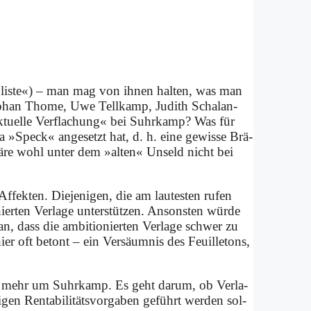
n­li­ste«) – man mag von ih­nen hal­ten, was man
te­phan Thome, Uwe Tell­kamp, Ju­dith Schal­an­
lek­tu­el­le Ver­fla­chung« bei Suhr­kamp? Was für
»Speck« an­ge­setzt hat, d. h. ei­ne ge­wis­se Brä­
wä­re wohl un­ter dem »al­ten« Un­seld nicht bei
­fek­ten. Die­je­ni­gen, die am lau­te­sten ru­fen
ier­ten Ver­la­ge un­ter­stüt­zen. An­son­sten wür­de
an, dass die am­bi­tio­nier­ten Ver­la­ge schwer zu
er oft be­tont – ein Ver­säum­nis des Feuil­le­tons,
ht mehr um Suhr­kamp. Es geht dar­um, ob Ver­la­
gen Ren­ta­bi­li­täts­vor­ga­ben ge­führt wer­den sol­