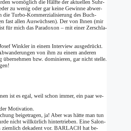
den wo­mög­lich die Hälf­te der ak­tu­el­len Suhr­
e­der zu we­nig oder gar kei­ne Ge­win­ne ab­wer­
um die Tur­bo-Kom­mer­zia­li­sie­rung des Buch­
ben fast al­len Aus­wüch­sen). Der von Ih­nen (mir
ist für mich das Pa­ra­do­xon – mit ei­ner Zer­schla­
 Jo­sef Wink­ler in ei­nem In­ter­view aus­ge­drückt.
r Ab­wan­de­run­gen von ihm zu ei­nem an­de­ren
g über­neh­men bzw. do­mi­nie­ren, gar nicht stel­le.
­gen!
 ei­nen ist es egal, weil schon im­mer, ein paar we­
der Mo­ti­va­ti­on.
chung bei­getra­gen, ja! Aber was hät­te man tun
­de nicht will­kür­lich hin­ter­trie­ben. Ei­ne Sa­lon-
­nem ziem­lich de­ka­dent vor. BARLACH hat be­