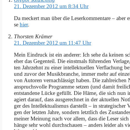
21. Dezember 2012 um 8:34 Uhr
Da meckert man über die Le­ser­kom­men­ta­re – aber es 
se
hier
.
Thorsten Krämer
21. Dezember 2012 um 11:47 Uhr
Mein Ein­druck ist ein an­de­rer: Ich se­he da kei­nen schl
eher das Ge­gen­teil. Die einst­mals füh­ren­den Ver­la­
ten Jahr­zehnt zu ei­ner in­tel­lek­tu­el­len Ver­fla­chung
und zu­vor der Mu­sik­bran­che, im­mer mehr auf ein­zel­n
von Au­toren ver­nach­läs­sigt ha­ben. Die zahl­rei­chen N
an­spruchs­vol­le Pro­gram­me set­zen (und da­mit frei­l
ent­stan­de­ne Lücke ge­füllt. Die Hä­me, die sich nun 
agiert dar­auf, dass aus­ge­rech­net in der ak­tu­el­len Not
ger des In­tel­lek­tua­lis­mus dar­stellt – in stra­te­gi­sc
gen der letz­ten Jah­re, son­dern letzt­lich des Zu­stan­
mei­ner Mei­nung nach vor al­lem, dass die Le­ser sich
hän­ge sehr wohl durch­schau­en – an­ders lei­der als vi