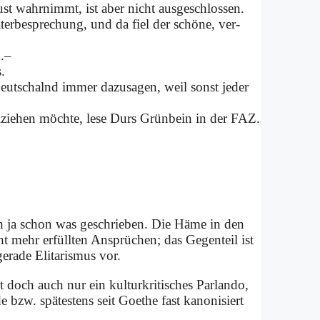
lust wahr­nimmt, ist aber nicht aus­ge­schlos­sen.
ter­be­spre­chung, und da fiel der schö­ne, ver­
n.–
s.
tschal­nd im­mer da­zu­sa­gen, weil sonst je­der
oll­zie­hen möch­te, le­se Durs Grün­bein in der FAZ.
ch ja schon was ge­schrie­ben. Die Hä­me in den
mehr er­füll­ten An­sprü­chen; das Ge­gen­teil ist
a­de Eli­ta­ris­mus vor.
doch auch nur ein kul­tur­kri­ti­sches Par­lan­do,
de bzw. spä­te­stens seit Goe­the fast ka­no­ni­siert