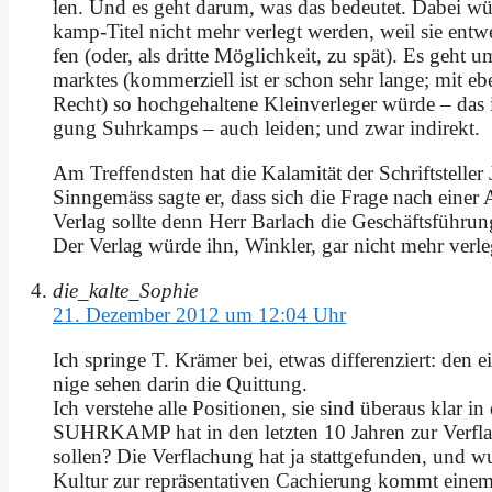
len. Und es geht dar­um, was das be­deu­tet. Da­bei wür­
kamp-Ti­tel nicht mehr ver­legt wer­den, weil sie ent­w
fen (oder, als drit­te Mög­lich­keit, zu spät). Es geht 
mark­tes (kom­mer­zi­ell ist er schon sehr lan­ge; mit e
Recht) so hoch­ge­hal­te­ne Klein­ver­le­ger wür­de – das 
gung Suhr­kamps – auch lei­den; und zwar in­di­rekt.
Am Tref­fend­sten hat die Ka­la­mi­tät der Schrift­stel­ler
Sinn­ge­mäss sag­te er, dass sich die Fra­ge nach ei­ne
Ver­lag soll­te denn Herr Bar­lach die Ge­schäfts­füh­run
Der Ver­lag wür­de ihn, Wink­ler, gar nicht mehr ver­le
die_kalte_Sophie
21. Dezember 2012 um 12:04 Uhr
Ich sprin­ge T. Krä­mer bei, et­was dif­fe­ren­ziert: den
ni­ge se­hen dar­in die Quit­tung.
Ich ver­ste­he al­le Po­si­tio­nen, sie sind über­aus klar in 
SUHRKAMP hat in den letz­ten 10 Jah­ren zur Ver­fla­
sol­len? Die Ver­fla­chung hat ja statt­ge­fun­den, und wur
Kul­tur zur re­prä­sen­ta­ti­ven Cachie­rung kommt ei