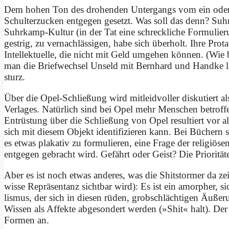
Dem ho­hen Ton des dro­hen­den Un­ter­gangs vom ein oder a
Schul­ter­zucken ent­ge­gen ge­setzt. Was soll das denn? Suh
Suhr­kamp-Kul­tur (in der Tat ei­ne schreck­li­che For­mu­lie­ru
gest­rig, zu ver­nach­läs­si­gen, ha­be sich über­holt. Ih­re Prot­a
In­tel­lek­tu­el­le, die nicht mit Geld um­ge­hen kön­nen. (Wie b
man die Brief­wech­sel Un­seld mit Bern­hard und Hand­ke l
sturz.
Über die Opel-Schlie­ßung wird mit­leid­vol­ler dis­ku­tiert al
Ver­la­ges. Na­tür­lich sind bei Opel mehr Men­schen be­trof­fen
Ent­rü­stung über die Schlie­ßung von Opel re­sul­tiert vor al
sich mit die­sem Ob­jekt iden­ti­fi­zie­ren kann. Bei Bü­chern 
es et­was pla­ka­tiv zu for­mu­lie­ren, ei­ne Fra­ge der re­li­giö
ent­ge­gen ge­bracht wird. Ge­fährt oder Geist? Die Prio­ri­tä­t
Aber es ist noch et­was an­de­res, was die Shits­tor­mer da z
wis­se Re­prä­sen­tanz sicht­bar wird): Es ist ein amor­pher, sich
lis­mus, der sich in die­sen rü­den, grob­schläch­ti­gen Äu­ße­
Wis­sen als Af­fek­te ab­ge­son­dert wer­den (»Shit« halt). Der 
For­men an.