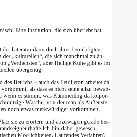
sch: Ei­ne In­sti­tu­ti­on, die sich über­lebt hat,
er Li­te­ra­tur dann doch ih­rer be­rüch­tig­ten
 der „kul­tu­rel­len“, die sich manch­mal zu än­
n „Ver­dien­sten“, aber Hei­li­ge Kü­he gibt es im
u­el­len über­ge­nug.
 des Be­triebs – auch das Feuil­le­ton ar­bei­tet da
st vor­kommt, als dass es nicht sei­ne all­zu be­wah­
. Und wenn es stimmt, was Käm­mer­ling da kol­por­
e schmut­zi­ge Wä­sche, von der man als Au­ßen­ste­
­den noch et­was merk­wür­di­ger vor­kom­men.
atz sie zu er­ör­tern und ab­zu­wä­gen ge­ra­de her­
and­sei­gneurhaf­te Ich-bin-da­bei-ge­we­sen-
ti­schen Mög­lich­kei­ten. Lau­fen­des Ver­fah­ren?