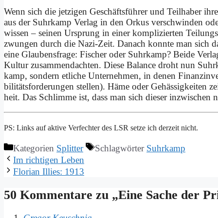
Wenn sich die jet­zi­gen Ge­schäfts­füh­rer und Teil­ha­ber ih­
aus der Suhr­kamp Ver­lag in den Or­kus ver­schwin­den oder s
wis­sen – sei­nen Ur­sprung in ei­ner kom­pli­zier­ten Tei­lun
zwun­gen durch die Na­zi-Zeit. Da­nach konn­te man sich da
ei­ne Glau­bens­fra­ge: Fi­scher oder Suhr­kamp? Bei­de Ver­l
Kul­tur zu­sam­men­d­ach­ten. Die­se Ba­lan­ce droht nun Suhr­
kamp, son­dern et­li­che Un­ter­neh­men, in de­nen Fi­nanz­in­ve­
bi­li­täts­for­de­run­gen stel­len). Hä­me oder Ge­häs­sig­kei­ten
heit. Das Schlim­me ist, dass man sich die­ser in­zwi­schen
PS: Links auf ak­ti­ve Ver­fech­ter des LSR set­ze ich der­zeit nicht.
Kategorien
Splitter
Schlagwörter
Suhrkamp
Im rich­ti­gen Le­ben
Flo­ri­an Il­lies: 1913
50 Kommentare zu „Ei­ne Sa­che der Prio­
Gregor Keuschnig