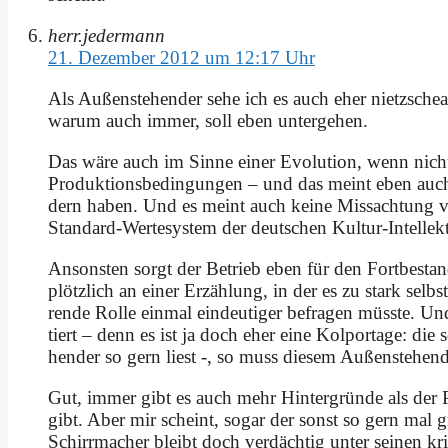
herr.jedermann
21. Dezember 2012 um 12:17 Uhr
Als Au­ßen­ste­hen­der se­he ich es auch eher nietz­schea­ni
war­um auch im­mer, soll eben un­ter­ge­hen.
Das wä­re auch im Sin­ne ei­ner Evo­lu­ti­on, wenn nicht d
Pro­duk­ti­ons­be­din­gun­gen – und das meint eben auch
dern ha­ben. Und es meint auch kei­ne Miss­ach­tung vo
Stan­dard-Wer­te­sy­stem der deut­schen Kul­tur-In­tel­lek­t
An­son­sten sorgt der Be­trieb eben für den Fort­be­stand
plötz­lich an ei­ner Er­zäh­lung, in der es zu stark selb
ren­de Rol­le ein­mal ein­deu­ti­ger be­fra­gen müss­te
tiert – denn es ist ja doch eher ei­ne Kol­por­ta­ge: di
hen­der so gern liest -, so muss die­sem Au­ßen­ste­hen
Gut, im­mer gibt es auch mehr Hin­ter­grün­de als der Pl
gibt. Aber mir scheint, so­gar der sonst so gern mal gr
Schirr­ma­cher bleibt doch ver­däch­tig un­ter sei­nen kri­