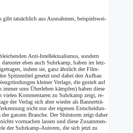
gibt tat­säch­lich aus Aus­nah­men, bei­spiels­wei­
ei­chen­den An­ti-In­tel­lek­tua­lis­mus, son­dern
ge, dar­un­ter eben auch Suhr­kamp, ha­ben im letz­
 bei­getra­gen, in­dem sie, ganz ähn­lich der Film-
e Spit­zen­ti­tel ge­setzt und da­bei den Auf­bau
eu­grün­dun­gen klei­ner Ver­la­ge, die ge­zielt auf
ich im­mer ums Über­le­ben kämp­fen) ha­ben die­se
in vie­len Kom­men­ta­ren zu Suhr­kamp zeigt, re­
­la­ge der Ver­lag sich aber wie­der als Ban­ner­trä­
her Ver­ken­nung nicht nur der ei­ge­nen Ent­schei­dun­
des der gan­zen Bran­che. Der Shits­torm zeigt da­her
 nichts vor­ma­chen las­sen und die­se Zu­sam­men­
e­le der Suhr­kamp-Au­toren, die sich jetzt zu