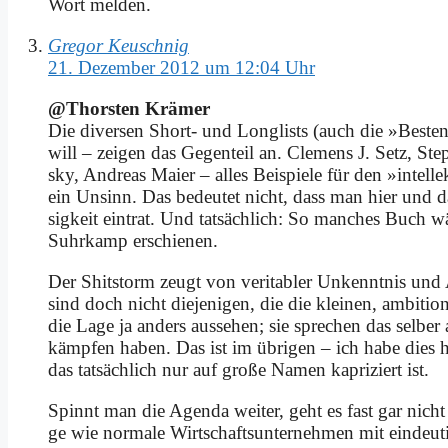
Wort mel­den.
Gregor Keuschnig
21. Dezember 2012 um 12:04 Uhr
@Thorsten Krä­mer
Die di­ver­sen Short- und Longlists (auch die »Be­ste
will – zei­gen das Ge­gen­teil an. Cle­mens J. Setz, S
sky, An­dre­as Mai­er – al­les Bei­spie­le für den »in­tel­
ein Un­sinn. Das be­deu­tet nicht, dass man hier und da 
sig­keit ein­trat. Und tat­säch­lich: So man­ches Buch 
Suhr­kamp er­schie­nen.
Der Shits­torm zeugt von ve­ri­ta­bler Un­kennt­nis und Af
sind doch nicht die­je­ni­gen, die die klei­nen, am­bi­tio­n
die La­ge ja an­ders aus­se­hen; sie spre­chen das sel­ber 
kämp­fen ha­ben. Das ist im üb­ri­gen – ich ha­be dies hi
das tat­säch­lich nur auf gro­ße Na­men ka­pri­ziert ist.
Spinnt man die Agen­da wei­ter, geht es fast gar nic
ge wie nor­ma­le Wirt­schafts­un­ter­neh­men mit ein­deu­ti­