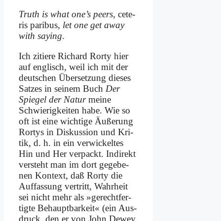
Truth is what one’s peers
, ce­te­
ris pa­ri­bus,
let one get away
wi­th say­ing
.
Ich zi­tie­re Ri­chard Ror­ty hier
auf eng­lisch, weil ich mit der
deut­schen Über­set­zung die­ses
Sat­zes in sei­nem Buch
Der
Spie­gel der Na­tur
mei­ne
Schwie­rig­kei­ten ha­be. Wie so
oft ist ei­ne wich­ti­ge Äu­ße­rung
Ror­tys in Dis­kus­si­on und Kri­
tik, d. h. in ein ver­wickel­tes
Hin und Her ver­packt. In­di­rekt
ver­steht man im dort ge­ge­be­
nen Kon­text, daß Ror­ty die
Auf­fas­sung ver­tritt, Wahr­heit
sei nicht mehr als »ge­recht­fer­
tig­te Be­haupt­bar­keit« (ein Aus­
druck, den er von John Dew­ey