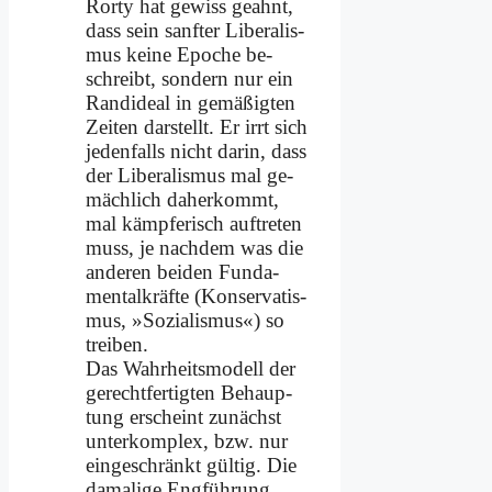
Ror­ty hat ge­wiss ge­ahnt,
dass sein sanf­ter Li­be­ra­lis­
mus kei­ne Epo­che be­
schreibt, son­dern nur ein
Rand­ide­al in ge­mä­ßig­ten
Zei­ten dar­stellt. Er irrt sich
je­den­falls nicht dar­in, dass
der Li­be­ra­lis­mus mal ge­
mäch­lich da­her­kommt,
mal kämp­fe­risch auf­tre­ten
muss, je nach­dem was die
an­de­ren bei­den Fun­da­
men­tal­kräf­te (Kon­ser­va­tis­
mus, »So­zia­lis­mus«) so
trei­ben.
Das Wahr­heits­mo­dell der
ge­recht­fer­tig­ten Be­haup­
tung er­scheint zu­nächst
un­ter­kom­plex, bzw. nur
ein­ge­schränkt gül­tig. Die
da­ma­li­ge Eng­füh­rung