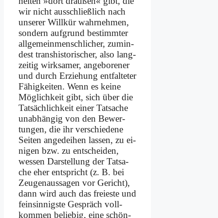
hei­ten »dort drau­ßen« gibt, die
wir nicht aus­schließ­lich nach
un­se­rer Will­kür wahr­neh­men,
son­dern auf­grund be­stimm­ter
all­ge­mein­mensch­li­cher, zu­min­
dest trans­hi­sto­ri­scher, al­so lang­
zei­tig wirk­sa­mer, an­ge­bo­re­ner
und durch Er­zie­hung ent­fal­te­ter
Fä­hig­kei­ten. Wenn es kei­ne
Mög­lich­keit gibt, sich über die
Tat­säch­lich­keit ei­ner Tat­sa­che
un­ab­hän­gig von den Be­wer­
tun­gen, die ihr ver­schie­de­ne
Sei­ten an­ge­dei­hen las­sen, zu ei­
ni­gen bzw. zu ent­schei­den,
wes­sen Dar­stel­lung der Tat­sa­
che eher ent­spricht (z. B. bei
Zeu­gen­aus­sa­gen vor Ge­richt),
dann wird auch das freie­ste und
fein­sin­nig­ste Ge­spräch voll­
kom­men be­lie­big, ei­ne schön­