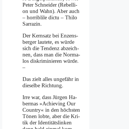
Pe­ter Schnei­der (Re­bel­li­
on und Wahn). Aber auch
– hor­ri­bli­le dic­tu – Thi­lo
Sar­ra­zin.
Der Kern­satz bei En­zens­
ber­ger lau­te­te, es wür­de
sich die Ten­denz ab­zeich­
nen, dass man die Nor­ma­
los dis­kri­mi­nie­ren wür­de.
–
Das zielt al­les un­ge­fähr in
die­sel­be Rich­tung.
Ir­re war, dass Jür­gen Ha­
ber­mas »Achie­ving Our
Coun­try« in den höch­sten
Tö­nen lob­te, aber die Kri­
tik der Iden­ti­täts­lin­ken
dann bald ein­mal kom­