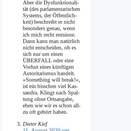
Aber die Dys­funk­tio­na­li­
tät (des par­la­men­ta­ri­schen
Sy­stems, der Öf­fent­lich­
keit) be­schreibt er nicht
be­son­ders ge­nau, wenn
ich mich recht ent­sin­ne.
Dann kann man na­tür­lich
nicht ent­schei­den, ob es
sich nur um ei­nen
ÜBERFALL oder ei­ne
Vor­hut ei­nes künf­ti­gen
Au­to­ri­ta­ris­mus han­delt.
»So­me­thing will break!«,
ist ein biss­chen viel Kas­
san­dra. Klingt nach Spal­
tung oh­ne Orts­an­ga­be,
eben wie wir es schon all­
zu oft ge­hört ha­ben.
Dieter Kief
11. August 2020 um