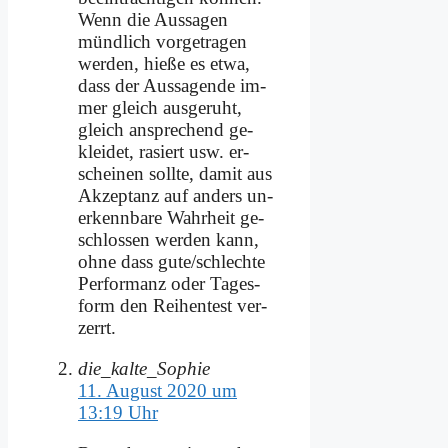
Wenn die Aus­sa­gen
münd­lich vor­ge­tra­gen
wer­den, hie­ße es et­wa,
dass der Aus­sa­gen­de im­
mer gleich aus­ge­ruht,
gleich an­spre­chend ge­
klei­det, ra­siert usw. er­
schei­nen soll­te, da­mit aus
Ak­zep­tanz auf an­ders un­
er­kenn­ba­re Wahr­heit ge­
schlos­sen wer­den kann,
oh­ne dass gute/schlechte
Per­for­manz oder Ta­ges­
form den Rei­hen­test ver­
zerrt.
die_kalte_Sophie
11. August 2020 um
13:19 Uhr