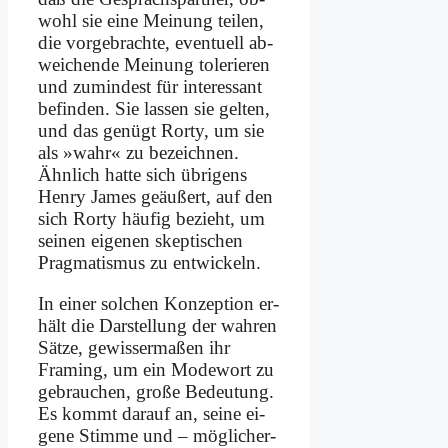
wohl sie ei­ne Mei­nung tei­len,
die vor­ge­brach­te, even­tu­ell ab­
wei­chen­de Mei­nung to­le­rie­ren
und zu­min­dest für in­ter­es­sant
be­fin­den. Sie las­sen sie gel­ten,
und das ge­nügt Ror­ty, um sie
als »wahr« zu be­zeich­nen.
Ähn­lich hat­te sich üb­ri­gens
Hen­ry Ja­mes ge­äu­ßert, auf den
sich Ror­ty häu­fig be­zieht, um
sei­nen ei­ge­nen skep­ti­schen
Prag­ma­tis­mus zu ent­wickeln.
In ei­ner sol­chen Kon­zep­ti­on er­
hält die Dar­stel­lung der wah­ren
Sät­ze, ge­wis­ser­ma­ßen ihr
Framing, um ein Mo­de­wort zu
ge­brau­chen, gro­ße Be­deu­tung.
Es kommt dar­auf an, sei­ne ei­
ge­ne Stim­me und – mög­li­cher­