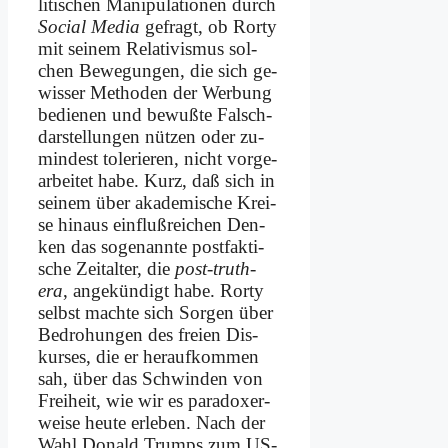
li­ti­schen Ma­ni­pu­la­tio­nen durch
So­cial Me­dia
ge­fragt, ob Ror­ty
mit sei­nem Re­la­ti­vis­mus sol­
chen Be­we­gun­gen, die sich ge­
wis­ser Me­tho­den der Wer­bung
be­die­nen und be­wuß­te Falsch­
dar­stel­lun­gen nüt­zen oder zu­
min­dest to­le­rie­ren, nicht vor­ge­
ar­bei­tet ha­be. Kurz, daß sich in
sei­nem über aka­de­mi­sche Krei­
se hin­aus ein­fluß­rei­chen Den­
ken das so­ge­nann­te post­fak­ti­
sche Zeit­al­ter, die
post-truth-
era
, an­ge­kün­digt ha­be. Ror­ty
selbst mach­te sich Sor­gen über
Be­dro­hun­gen des frei­en Dis­
kur­ses, die er her­auf­kom­men
sah, über das Schwin­den von
Frei­heit, wie wir es pa­ra­do­xer­
wei­se heu­te er­le­ben. Nach der
Wahl Do­nald Trumps zum US-