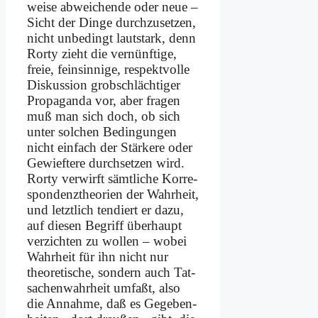
wei­se ab­wei­chen­de oder neue –
Sicht der Din­ge durch­zu­set­zen,
nicht un­be­dingt laut­stark, denn
Ror­ty zieht die ver­nünf­ti­ge,
freie, fein­sin­ni­ge, re­spekt­vol­le
Dis­kus­si­on grob­schläch­ti­ger
Pro­pa­gan­da vor, aber fra­gen
muß man sich doch, ob sich
un­ter sol­chen Be­din­gun­gen
nicht ein­fach der Stär­ke­re oder
Ge­wief­te­re durch­set­zen wird.
Ror­ty ver­wirft sämt­li­che Kor­re­
spon­denz­theo­rien der Wahr­heit,
und letzt­lich ten­diert er da­zu,
auf die­sen Be­griff über­haupt
ver­zich­ten zu wol­len – wo­bei
Wahr­heit für ihn nicht nur
theo­re­ti­sche, son­dern auch Tat­
sa­chen­wahr­heit um­faßt, al­so
die An­nah­me, daß es Ge­ge­ben­