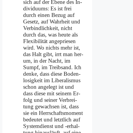
sich auf der Ebe­ne des In­
di­vi­du­ums: Es ist frei
durch ei­nen Be­zug auf
Ge­setz, auf Wahr­heit und
Ver­bind­lich­keit, nicht
durch das, was heu­te als
Fle­xi­bi­li­tät an­ge­prie­sen
wird. Wo nichts mehr ist,
das Halt gibt, irrt man her­
um, in der Nacht, im
Sumpf, im Treib­sand. Ich
den­ke, dass die­se Bo­den­
lo­sig­keit im Li­be­ra­lis­mus
schon an­ge­legt ist und
dass die­se mit sei­nem Er­
folg und sei­ner Ver­brei­
tung ge­wach­sen ist, dass
sie ein Herr­schafts­mo­ment
be­deu­tet und letzt­lich auf
Sy­stem­dienst und ‑er­hal­
tung hin­aus­läuft, auf ei­ne