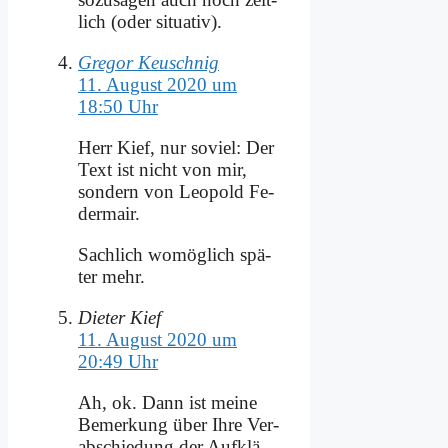
lich (oder si­tua­tiv).
Gregor Keuschnig
11. August 2020 um
18:50 Uhr
Herr Kief, nur so­viel: Der
Text ist nicht von mir,
son­dern von Leo­pold Fe­
der­mair.
Sach­lich wo­mög­lich spä­
ter mehr.
Dieter Kief
11. August 2020 um
20:49 Uhr
Ah, ok. Dann ist mei­ne
Be­mer­kung über Ih­re Ver­
ab­schie­dung der Auf­klä­