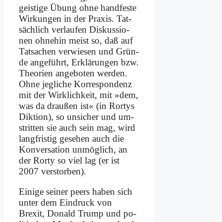
gei­sti­ge Übung oh­ne hand­fe­ste
Wir­kun­gen in der Pra­xis. Tat­
säch­lich ver­lau­fen Dis­kus­sio­
nen oh­ne­hin meist so, daß auf
Tat­sa­chen ver­wie­sen und Grün­
de an­ge­führt, Er­klä­run­gen bzw.
Theo­rien an­ge­bo­ten wer­den.
Oh­ne jeg­li­che Kor­re­spon­denz
mit der Wirk­lich­keit, mit »dem,
was da drau­ßen ist« (in Ror­tys
Dik­ti­on), so un­si­cher und um­
strit­ten sie auch sein mag, wird
lang­fri­stig ge­se­hen auch die
Kon­ver­sa­ti­on un­mög­lich, an
der Ror­ty so viel lag (er ist
2007 ver­stor­ben).
Ei­ni­ge sei­ner peers ha­ben sich
un­ter dem Ein­druck von
Brexit, Do­nald Trump und po­