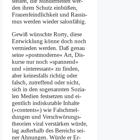
stel­len, die Min­der­hei­ten wer­
den ih­ren Schutz ein­bü­ßen,
Frau­en­feind­lich­keit und Ras­sis­
mus wer­den wie­der sa­lon­fä­hig.
Ge­wiß wünsch­te Ror­ty, die­se
Ent­wick­lung kön­ne doch noch
ver­mie­den wer­den. Daß ge­nau
sei­ne »post­mo­der­ne« Art, Dis­
kur­se nur noch »span­nend«
und »in­ter­es­sant« zu fin­den,
aber kei­nes­falls rich­tig oder
falsch, zu­tref­fend oder nicht,
sich in den so­ge­nann­ten So­zia­
len Me­di­en fest­set­zen und ei­
gent­lich in­dis­ku­ta­ble In­hal­te
(»con­tents«) wie Falsch­mel­
dun­gen und Ver­schwö­rungs­
theo­rien vi­ral ver­stär­ken wür­de,
lag au­ßer­halb des Be­reichs sei­
ner Ah­nun­gen. Wür­de er Er­