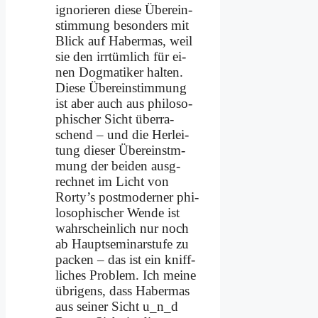
igno­rie­ren die­se Über­ein­
stim­mung be­son­ders mit
Blick auf Ha­ber­mas, weil
sie den irr­tüm­lich für ei­
nen Dog­ma­ti­ker hal­ten.
Die­se Über­ein­stim­mung
ist aber auch aus phi­lo­so­
phi­scher Sicht über­ra­
schend – und die Her­lei­
tung die­ser Über­einstm­
mung der bei­den aus­g­
rech­net im Licht von
Rorty’s post­mo­der­ner phi­
lo­so­phi­scher Wen­de ist
wahr­schein­lich nur noch
ab Haupt­se­mi­nar­stu­fe zu
packen – das ist ein kniff­
li­ches Pro­blem. Ich mei­ne
üb­ri­gens, dass Ha­ber­mas
aus sei­ner Sicht u_n_d