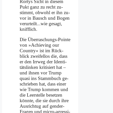
Ror­tys Sicht in die­sem
Pukt ganz zu recht zu­
stimmt, ob­wohl er ihn zu­
vor in Bausch und Bo­gen
verurteilt...wie ge­sagt,
kniff­lich.
Die Über­ra­schungs-Poin­te
von »Achie­ving our
Coun­try« ist im Rück­
blick zwei­fel­los die, dass
er den Irr­weg der Iden­ti­
täts­lin­ken kri­ti­siert hat –
und ih­nen vor Trump
qua­si ins Stamm­buch ge­
schrie­ben hat, dass ei­ner
wie Trump kom­men und
die Leer­stel­le be­set­zen
könn­te, die sie durch ih­re
Aus­rich­tug auf gen­der-
Fra­gen und mi­cro-agres­si­