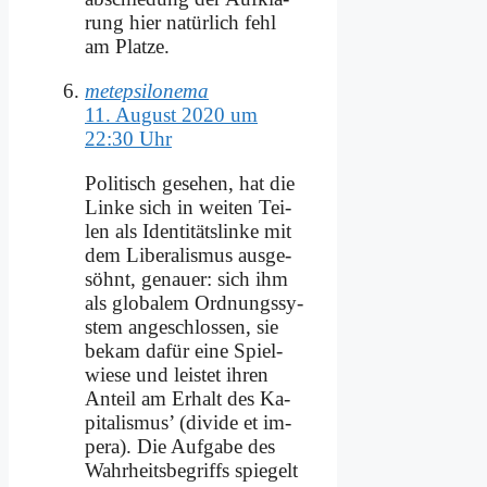
rung hier na­tür­lich fehl
am Plat­ze.
metepsilonema
11. August 2020 um
22:30 Uhr
Po­li­tisch ge­se­hen, hat die
Lin­ke sich in wei­ten Tei­
len als Iden­ti­täts­lin­ke mit
dem Li­be­ra­lis­mus aus­ge­
söhnt, ge­nau­er: sich ihm
als glo­ba­lem Ord­nungs­sy­
stem an­ge­schlos­sen, sie
be­kam da­für ei­ne Spiel­
wie­se und lei­stet ih­ren
An­teil am Er­halt des Ka­
pi­ta­lis­mus’ (di­vi­de et im­
pe­ra). Die Auf­ga­be des
Wahr­heits­be­griffs spie­gelt