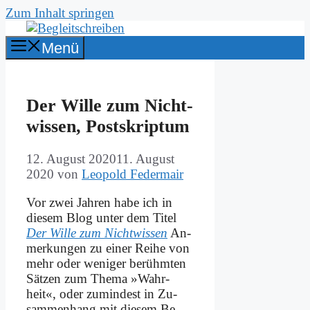
Zum Inhalt springen
Menü
Der Wil­le zum Nicht­
wis­sen, Post­skrip­tum
12. August 2020
11. August
2020
von
Leopold Federmair
Vor zwei Jah­ren ha­be ich in
die­sem Blog un­ter dem Ti­tel
Der Wil­le zum Nicht­wis­sen
An­
mer­kun­gen zu ei­ner Rei­he von
mehr oder we­ni­ger be­rühm­ten
Sät­zen zum The­ma »Wahr­
heit«, oder zu­min­dest in Zu­
sam­men­hang mit die­sem Be­