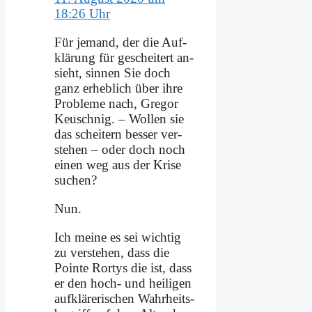
18:26 Uhr
Für je­mand, der die Auf­
klä­rung für ge­schei­tert an­
sieht, sin­nen Sie doch
ganz er­heb­lich über ih­re
Pro­ble­me nach, Gre­gor
Keu­sch­nig. – Wol­len sie
das schei­tern bes­ser ver­
ste­hen – oder doch noch
ei­nen weg aus der Kri­se
su­chen?
Nun.
Ich mei­ne es sei wich­tig
zu ver­ste­hen, dass die
Poin­te Ror­tys die ist, dass
er den hoch- und hei­li­gen
auf­klä­re­ri­schen Wahr­heits­