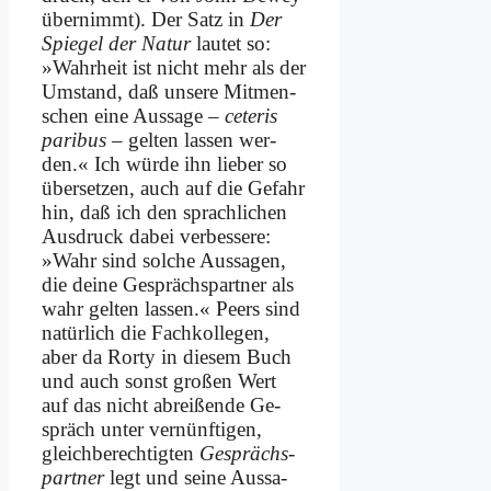
über­nimmt). Der Satz in
Der
Spie­gel der Na­tur
lau­tet so:
»Wahr­heit ist nicht mehr als der
Um­stand, daß un­se­re Mit­men­
schen ei­ne Aus­sa­ge –
ce­te­ris
pa­ri­bus
– gel­ten las­sen wer­
den.« Ich wür­de ihn lie­ber so
über­set­zen, auch auf die Ge­fahr
hin, daß ich den sprach­li­chen
Aus­druck da­bei ver­bes­se­re:
»Wahr sind sol­che Aus­sa­gen,
die dei­ne Ge­sprächs­part­ner als
wahr gel­ten las­sen.« Peers sind
na­tür­lich die Fach­kol­le­gen,
aber da Ror­ty in die­sem Buch
und auch sonst gro­ßen Wert
auf das nicht ab­rei­ßen­de Ge­
spräch un­ter ver­nünf­ti­gen,
gleich­be­rech­tig­ten
Ge­sprächs­
part­ner
legt und sei­ne Aus­sa­