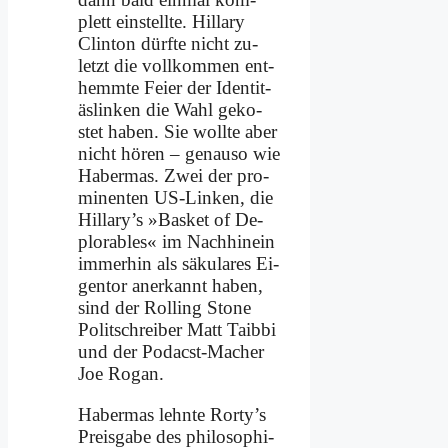
plett ein­stell­te. Hil­la­ry
Clin­ton dürf­te nicht zu­
letzt die voll­kom­men ent­
hemm­te Fei­er der Iden­tit­
äs­lin­ken die Wahl ge­ko­
stet ha­ben. Sie woll­te aber
nicht hö­ren – ge­nau­so wie
Ha­ber­mas. Zwei der pro­
mi­nen­ten US-Lin­ken, die
Hillary’s »Bas­ket of De­
plo­rables« im Nach­hin­ein
im­mer­hin als sä­ku­la­res Ei­
gen­tor an­er­kannt ha­ben,
sind der Rol­ling Stone
Po­lit­schrei­ber Matt Taib­bi
und der Po­dacst-Ma­cher
Joe Ro­gan.
Ha­ber­mas lehn­te Rorty’s
Preis­ga­be des phi­lo­so­phi­