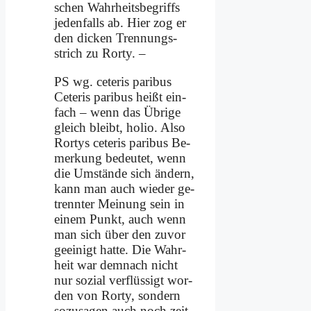
schen Wahr­heits­be­griffs
je­den­falls ab. Hier zog er
den dicken Tren­nungs­
strich zu Ror­ty. –
PS wg. ce­te­ris pa­ri­bus
Ce­te­ris pa­ri­bus heißt ein­
fach – wenn das Üb­ri­ge
gleich bleibt, ho­lio. Al­so
Ror­tys ce­te­ris pa­ri­bus Be­
mer­kung be­deu­tet, wenn
die Um­stän­de sich än­dern,
kann man auch wie­der ge­
trenn­ter Mei­nung sein in
ei­nem Punkt, auch wenn
man sich über den zu­vor
ge­ei­nigt hat­te. Die Wahr­
heit war dem­nach nicht
nur so­zi­al ver­flüs­sigt wor­
den von Ror­ty, son­dern
so­zu­sa­gen auch noch zeit­