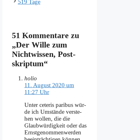
519 Ta­ge
51 Kommentare zu
„Der Wil­le zum
Nicht­wis­sen, Post­
skrip­tum“
holio
11. August 2020 um
11:27 Uhr
Un­ter ce­te­ris pa­ri­bus wür­
de ich Um­stän­de ver­ste­
hen wol­len, die die
Glaub­wür­dig­keit oder das
Ernst­ge­nom­men­wer­den
be­ein­träch­ti­gen kön­nen.