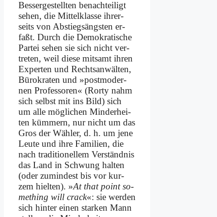
Bes­ser­ge­stell­ten be­nach­tei­ligt
se­hen, die Mit­tel­klas­se ih­rer­
seits von Ab­stiegs­äng­sten er­
faßt. Durch die De­mo­kra­ti­sche
Par­tei se­hen sie sich nicht ver­
tre­ten, weil die­se mit­samt ih­ren
Ex­per­ten und Rechts­an­wäl­ten,
Bü­ro­kra­ten und »post­mo­der­
nen Pro­fes­so­ren« (Ror­ty nahm
sich selbst mit ins Bild) sich
um al­le mög­li­chen Min­der­hei­
ten küm­mern, nur nicht um das
Gros der Wäh­ler, d. h. um je­ne
Leu­te und ih­re Fa­mi­li­en, die
nach tra­di­tio­nel­lem Ver­ständ­nis
das Land in Schwung hal­ten
(oder zu­min­dest bis vor kur­
zem hiel­ten). »
At that point so­
me­thing will crack
«: sie wer­den
sich hin­ter ei­nen star­ken Mann