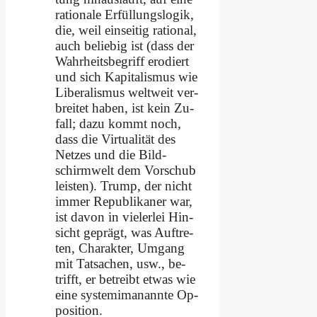
ra­tio­na­le Er­fül­lungs­lo­gik,
die, weil ein­sei­tig ra­tio­nal,
auch be­lie­big ist (dass der
Wahr­heits­be­griff ero­diert
und sich Ka­pi­ta­lis­mus wie
Li­be­ra­lis­mus welt­weit ver­
brei­tet ha­ben, ist kein Zu­
fall; da­zu kommt noch,
dass die Vir­tua­li­tät des
Net­zes und die Bild­
schirm­welt dem Vor­schub
lei­sten). Trump, der nicht
im­mer Re­pu­bli­ka­ner war,
ist da­von in vie­ler­lei Hin­
sicht ge­prägt, was Auf­tre­
ten, Cha­rak­ter, Um­gang
mit Tat­sa­chen, usw., be­
trifft, er be­treibt et­was wie
ei­ne sy­stem­ima­n­ann­te Op­
po­si­ti­on.