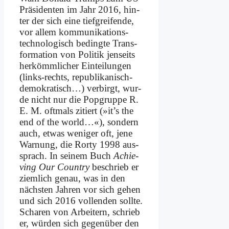
Prä­si­den­ten im Jahr 2016, hin­
ter der sich ei­ne tief­grei­fen­de,
vor al­lem kom­mu­ni­ka­ti­ons­
tech­no­lo­gisch be­ding­te Trans­
for­ma­ti­on von Po­li­tik jen­seits
her­kömm­li­cher Ein­tei­lun­gen
(links-rechts, re­pu­bli­ka­nisch-
de­mo­kra­tisch…) ver­birgt, wur­
de nicht nur die Pop­grup­pe R.
E. M. oft­mals zi­tiert (»it’s the
end of the world…«), son­dern
auch, et­was we­ni­ger oft, je­ne
War­nung, die Ror­ty 1998 aus­
sprach. In sei­nem Buch
Achie­
ving Our Coun­try
be­schrieb er
ziem­lich ge­nau, was in den
näch­sten Jah­ren vor sich ge­hen
und sich 2016 voll­enden soll­te.
Scha­ren von Ar­bei­tern, schrieb
er, wür­den sich ge­gen­über den