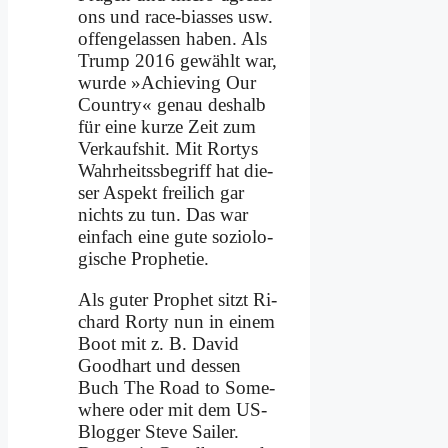
ons und race-bi­as­ses usw.
of­fen­ge­las­sen ha­ben. Als
Trump 2016 ge­wählt war,
wur­de »Achie­ving Our
Coun­try« ge­nau des­halb
für ei­ne kur­ze Zeit zum
Ver­kaufs­hit. Mit Ror­tys
Wahr­heits­sbe­griff hat die­
ser Aspekt frei­lich gar
nichts zu tun. Das war
ein­fach ei­ne gu­te so­zio­lo­
gi­sche Pro­phe­tie.
Als gu­ter Pro­phet sitzt Ri­
chard Ror­ty nun in ei­nem
Boot mit z. B. Da­vid
Good­hart und des­sen
Buch The Road to So­me­
whe­re oder mit dem US-
Blog­ger Ste­ve Sai­ler.