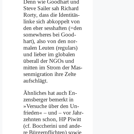
Denn wie Good­hart und
Ste­ve Sai­ler sah Ri­chard
Ror­ty, dass die Iden­tit­äs­
lin­ke sich ab­kop­pelt von
den eher sess­haf­ten (=den
so­me­whe­res bei Good­
hart), al­so von den nor­
ma­len Leu­ten (re­gu­lars)
und lie­ber im glo­ba­len
über­all der NGOs und
mit­ten im Strom der Mas­
sen­mi­gra­ti­on ih­re Zel­te
auf­schlägt.
Ähn­li­ches hat auch En­
zens­ber­ger be­merkt in
»Ver­su­che über den Un­
frie­den« – und – vor Jahr­
zehn­ten schon, HP Pi­witt
(cf. Boc­che­ri­ni und an­de­
re Bür­ger­pflich­ten) so­wie