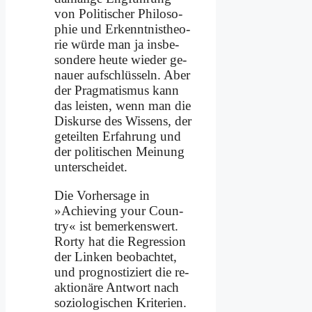
von Po­li­ti­scher Phi­lo­so­
phie und Er­kennt­nis­theo­
rie wür­de man ja ins­be­
son­de­re heu­te wie­der ge­
nau­er auf­schlüs­seln. Aber
der Prag­ma­tis­mus kann
das lei­sten, wenn man die
Dis­kur­se des Wis­sens, der
ge­teil­ten Er­fah­rung und
der po­li­ti­schen Mei­nung
un­ter­schei­det.
Die Vor­her­sa­ge in
»Achie­ving your Coun­
try« ist be­mer­kens­wert.
Ror­ty hat die Re­gres­si­on
der Lin­ken be­ob­ach­tet,
und pro­gno­sti­ziert die re­
ak­tio­nä­re Ant­wort nach
so­zio­lo­gi­schen Kri­te­ri­en.