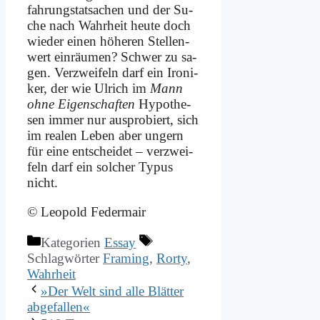
fah­rungs­tat­sa­chen und der Su­
che nach Wahr­heit heu­te doch
wie­der ei­nen hö­he­ren Stel­len­
wert ein­räu­men? Schwer zu sa­
gen. Ver­zwei­feln darf ein Iro­ni­
ker, der wie Ul­rich im
Mann
oh­ne Ei­gen­schaf­ten
Hy­po­the­
sen im­mer nur aus­pro­biert, sich
im rea­len Le­ben aber un­gern
für ei­ne ent­schei­det – ver­zwei­
feln darf ein sol­cher Ty­pus
nicht.
© Leo­pold Fe­der­mair
Kategorien
Essay
Schlagwörter
Framing
,
Rorty
,
Wahrheit
»Der Welt sind al­le Blät­ter
ab­ge­fal­len«