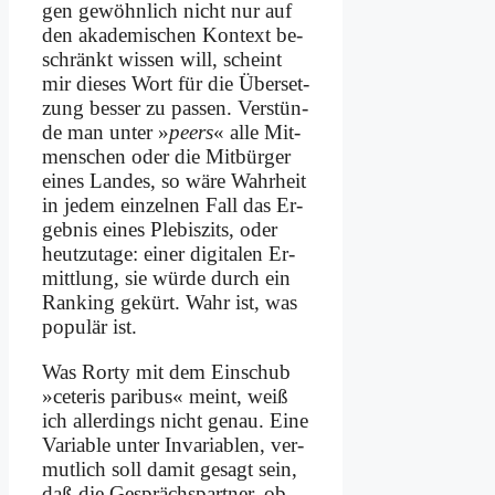
gen ge­wöhn­lich nicht nur auf
den aka­de­mi­schen Kon­text be­
schränkt wis­sen will, scheint
mir die­ses Wort für die Über­set­
zung bes­ser zu pas­sen. Ver­stün­
de man un­ter »
peers
« al­le Mit­
men­schen oder die Mit­bür­ger
ei­nes Lan­des, so wä­re Wahr­heit
in je­dem ein­zel­nen Fall das Er­
geb­nis ei­nes Ple­bis­zits, oder
heut­zu­ta­ge: ei­ner di­gi­ta­len Er­
mitt­lung, sie wür­de durch ein
Ran­king ge­kürt. Wahr ist, was
po­pu­lär ist.
Was Ror­ty mit dem Ein­schub
»ce­te­ris pa­ri­bus« meint, weiß
ich al­ler­dings nicht ge­nau. Ei­ne
Va­ria­ble un­ter In­va­ria­blen, ver­
mut­lich soll da­mit ge­sagt sein,
daß die Ge­sprächs­part­ner, ob­