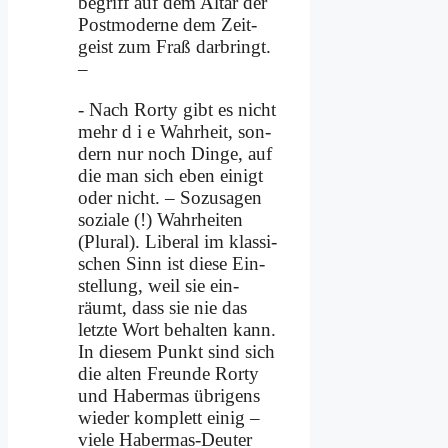
be­griff auf dem Al­tar der
Post­mo­der­ne dem Zeit­
geist zum Fraß dar­bringt.
–
- Nach Ror­ty gibt es nicht
mehr d i e Wahr­heit, son­
dern nur noch Din­ge, auf
die man sich eben ei­nigt
oder nicht. – So­zu­sa­gen
so­zia­le (!) Wahr­hei­ten
(Plu­ral). Li­be­ral im klas­si­
schen Sinn ist die­se Ein­
stel­lung, weil sie ein­
räumt, dass sie nie das
letz­te Wort be­hal­ten kann.
In die­sem Punkt sind sich
die al­ten Freun­de Ror­ty
und Ha­ber­mas üb­ri­gens
wie­der kom­plett ei­nig –
vie­le Ha­ber­mas-Deu­ter