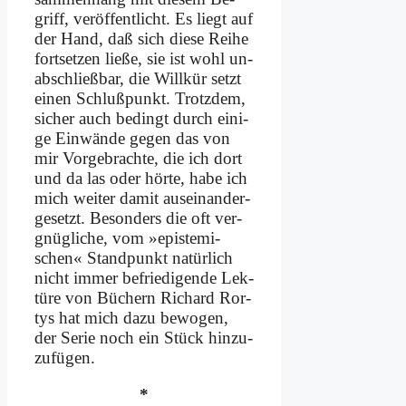
griff, ver­öf­fent­licht. Es liegt auf
der Hand, daß sich die­se Rei­he
fort­set­zen lie­ße, sie ist wohl un­
ab­schließ­bar, die Will­kür setzt
ei­nen Schluß­punkt. Trotz­dem,
si­cher auch be­dingt durch ei­ni­
ge Ein­wän­de ge­gen das von
mir Vor­ge­brach­te, die ich dort
und da las oder hör­te, ha­be ich
mich wei­ter da­mit aus­ein­an­der­
ge­setzt. Be­son­ders die oft ver­
gnüg­li­che, vom »epi­ste­mi­
schen« Stand­punkt na­tür­lich
nicht im­mer be­frie­di­gen­de Lek­
tü­re von Bü­chern Ri­chard Ror­
tys hat mich da­zu be­wo­gen,
der Se­rie noch ein Stück hin­zu­
zu­fü­gen.
*