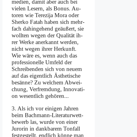
me­di­en, da­mit aber auch bei
vie­len Le­sern, als Bo­nus. Au­
toren wie Te­re­zi­ja Mo­ra oder
Sher­ko Fa­tah ha­ben sich mehr­
fach da­hin­ge­hend ge­äu­ßert, sie
woll­ten we­gen der Qua­li­tät ih­
rer Wer­ke an­er­kannt wer­den,
nicht we­gen ih­rer Her­kunft.
Wie wä­re es, wenn auch das
pro­fes­sio­nel­le Um­feld der
Schrei­ben­den sich von neu­em
auf das ei­gent­lich Äs­the­ti­sche
be­sän­ne? Zu wel­chem Ab­wei­
chung, Ver­frem­dung, In­no­va­ti­
on we­sent­lich ge­hö­ren...
3. Als ich vor ei­ni­gen Jah­ren
beim Bach­mann-Li­te­ra­tur­wett­
be­werb las, wur­de von ei­ner
Ju­ro­rin in dank­ba­rem Ton­fall
fest­ge­stellt, end­lich kön­ne man