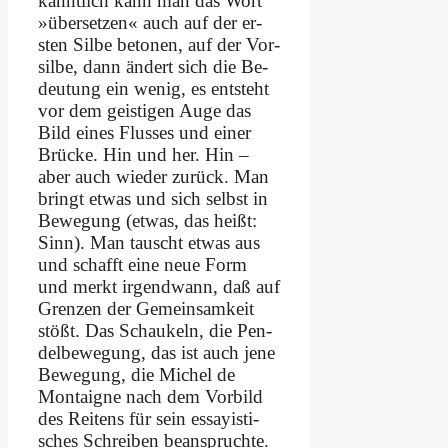
kannt­lich kann man das Wort
»über­set­zen« auch auf der er­
sten Sil­be be­to­nen, auf der Vor­
sil­be, dann än­dert sich die Be­
deu­tung ein we­nig, es ent­steht
vor dem gei­sti­gen Au­ge das
Bild ei­nes Flus­ses und ei­ner
Brücke. Hin und her. Hin –
aber auch wie­der zu­rück. Man
bringt et­was und sich selbst in
Be­we­gung (et­was, das heißt:
Sinn). Man tauscht et­was aus
und schafft ei­ne neue Form
und merkt ir­gend­wann, daß auf
Gren­zen der Ge­mein­sam­keit
stößt. Das Schau­keln, die Pen­
del­be­we­gung, das ist auch je­ne
Be­we­gung, die Mi­chel de
Mon­tai­gne nach dem Vor­bild
des Rei­tens für sein es­say­isti­
sches Schrei­ben be­an­spruch­te.