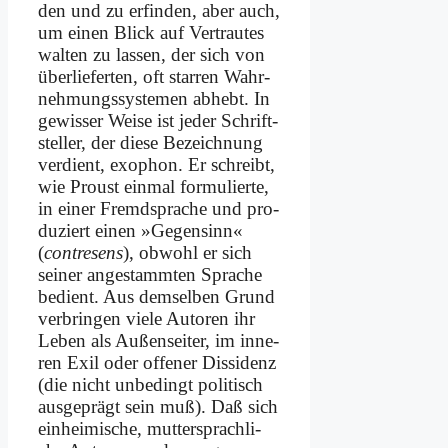
den und zu er­fin­den, aber auch,
um ei­nen Blick auf Ver­trau­tes
wal­ten zu las­sen, der sich von
über­lie­fer­ten, oft star­ren Wahr­
neh­mungs­sy­ste­men ab­hebt. In
ge­wis­ser Wei­se ist je­der Schrift­
stel­ler, der die­se Be­zeich­nung
ver­dient, exo­phon. Er schreibt,
wie Proust ein­mal for­mu­lier­te,
in ei­ner Fremd­spra­che und pro­
du­ziert ei­nen »Ge­gen­sinn«
(
con­t­re­sens
), ob­wohl er sich
sei­ner an­ge­stamm­ten Spra­che
be­dient. Aus dem­sel­ben Grund
ver­brin­gen vie­le Au­toren ihr
Le­ben als Au­ßen­sei­ter, im in­ne­
ren Exil oder of­fe­ner Dis­si­denz
(die nicht un­be­dingt po­li­tisch
aus­ge­prägt sein muß). Daß sich
ein­hei­mi­sche, mut­ter­sprach­li­