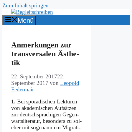
Zum Inhalt springen
Menü
An­mer­kun­gen zur
trans­ver­sa­len Äs­the­
tik
22. September 2017
22.
September 2017
von
Leopold
Federmair
1.
Bei spo­ra­di­schen Lek­tü­ren
von aka­de­mi­schen Auf­sät­zen
zur deutsch­spra­chi­gen Ge­gen­
warts­li­te­ra­tur, be­son­ders zu sol­
cher mit so­ge­nann­tem Mi­gra­ti­