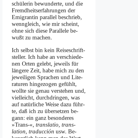
schülerin be­wun­der­te, und die
Fremd­heits­er­fah­run­gen der
Emi­gran­tin par­al­lel be­schrieb,
wenn­gleich, wie mir scheint,
oh­ne sich die­se Par­al­le­le be­
wußt zu ma­chen.
Ich selbst bin kein Rei­se­schrift­
stel­ler. Ich ha­be an ver­schie­de­
nen Or­ten ge­lebt, je­weils für
län­ge­re Zeit, ha­be mich zu den
je­wei­li­gen Spra­chen und Li­te­
ra­tu­ren hin­ge­zo­gen ge­fühlt,
woll­te sie ge­nau ver­ste­hen und,
viel­leicht, durch­drin­gen, was
auf na­tür­li­che Wei­se da­zu führ­
te, daß ich zu über­set­zen be­
gann: ein ganz be­son­de­res
»Trans-«,
trans­la­tio
,
trans­
lation
,
tra­duc­ción
usw. Be­