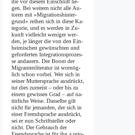
die vor die­sem Ein­schnitt lie­
gen. Bei wei­tem nicht al­le Au­
toren mit »Mi­gra­ti­ons­hin­ter­
grund« rei­hen sich in die­se Ka­
te­go­rie, und es wer­den in Zu­
kunft viel­leicht we­ni­ger wer­
den, je län­ger die von den Ein­
hei­mi­schen ge­wünsch­ten und
ge­for­der­ten In­te­gra­ti­ons­pro­zes­
se an­dau­ern. Der Boom der
Mi­gran­ten­li­te­ra­tur ist wo­mög­
lich schon vor­bei. Wer sich in
sei­ner Mut­ter­spra­che aus­drückt,
tut dies zu­meist – oder bis zu
ei­nem ge­wis­sen Grad – auf na­
tür­li­che Wei­se. Das­sel­be gilt
nicht für je­man­den, der sich in
ei­ner Fremd­spra­che aus­drückt,
sei er nun Schrift­stel­ler oder
nicht. Der Ge­brauch der
Fremd­spra­che ist für ihn a prio­