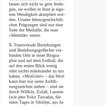
las­sen sich nicht so gern fest­le­
gen, sie wol­len in ih­rer je ei­ge­
nen Wen­dig­keit ak­zep­tiert wer­
den. Un­se­re le­bens­ge­schicht­li­
chen Prä­gun­gen sind nur ei­ne
Sei­te der Me­dail­le, die man
»Iden­ti­tät« nennt.
5.
Trans­ver­sa­le Be­zie­hun­gen
und Be­zie­hungs­ge­flech­te ver­
bin­den Or­te in ei­ner Bio­gra­
phie und auf dem Erd­ball, die
auf den er­sten Blick we­nig
oder nichts mit­ein­an­der zu tun
ha­ben. »Mo­ti­viert« – das Wort
kann hier nur un­ter An­füh­
rungs­zei­chen ste­hen – sind sie
durch Will­kür, Zu­fall, Lau­nen
(wie je­ne Yo­ko Ta­wa­das, die
ei­nes Ta­ges in Si­bi­ri­en, aus Ja­