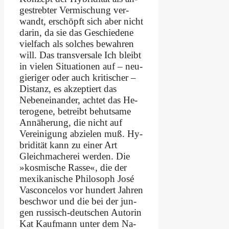
ge­streb­ter Ver­mi­schung ver­
wandt, er­schöpft sich aber nicht
dar­in, da sie das Ge­schie­de­ne
viel­fach als sol­ches be­wah­ren
will. Das trans­ver­sa­le Ich bleibt
in vie­len Si­tua­tio­nen auf – neu­
gie­ri­ger oder auch kri­ti­scher –
Di­stanz, es ak­zep­tiert das
Neben­einander, ach­tet das He­
te­ro­ge­ne, be­treibt be­hut­sa­me
An­nä­he­rung, die nicht auf
Verei­nigung ab­zie­len muß. Hy­
bri­di­tät kann zu ei­ner Art
Gleich­ma­che­rei wer­den. Die
»kos­mische Ras­se«, die der
me­xi­ka­ni­sche Phi­lo­soph Jo­sé
Vas­con­ce­los vor hun­dert Jah­ren
be­schwor und die bei der jun­
gen rus­sisch-deut­schen Au­torin
Kat Kauf­mann un­ter dem Na­