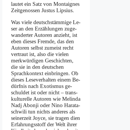
lau­tet ein Satz von Mon­tai­gnes
Zeit­ge­nos­sen Ju­stus Lip­si­us.
Was vie­le deutsch­stäm­mi­ge Le­
ser an den Er­zäh­lun­gen zu­ge­
wan­der­ter Au­toren an­zieht, ist
eben die­ses Frem­de, das den
Au­toren selbst zu­meist recht
ver­traut ist, al­so die vie­len
merk­wür­di­gen Ge­schich­ten,
die sie in den deut­schen
Sprach­kon­text ein­brin­gen. Ob
die­ses Le­se­ver­hal­ten ei­nem Be­
dürf­nis nach Exo­tis­mus ge­
schul­det ist oder nicht – trans­
kul­tu­rel­le Au­toren wie Me­lin­da
Nadj Abon­ji oder Ni­no Ha­ra­ta­
schwi­li tun nichts an­de­res als
seiner­zeit Joy­ce, sie tra­gen dien
Er­fah­rungs­stoff der Welt ih­rer