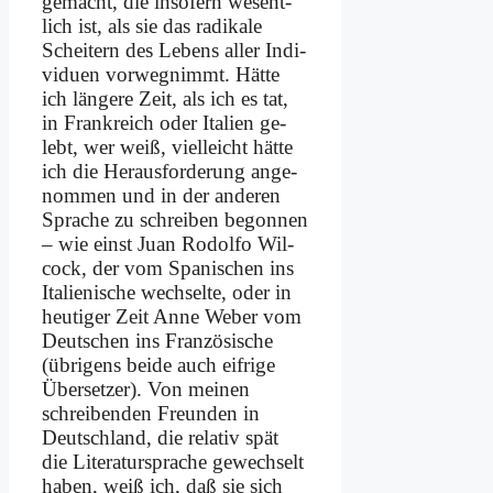
ge­macht, die in­so­fern we­sent­
lich ist, als sie das ra­di­ka­le
Schei­tern des Le­bens al­ler In­di­
vi­du­en vor­weg­nimmt. Hät­te
ich län­ge­re Zeit, als ich es tat,
in Frank­reich oder Ita­li­en ge­
lebt, wer weiß, viel­leicht hät­te
ich die Her­aus­for­de­rung an­ge­
nom­men und in der an­de­ren
Spra­che zu schrei­ben be­gon­nen
– wie einst Ju­an Ro­dol­fo Wil­
cock, der vom Spa­ni­schen ins
Ita­lie­ni­sche wech­sel­te, oder in
heu­ti­ger Zeit An­ne We­ber vom
Deut­schen ins Fran­zö­si­sche
(üb­ri­gens bei­de auch eif­ri­ge
Über­set­zer). Von mei­nen
schrei­ben­den Freun­den in
Deutsch­land, die re­la­tiv spät
die Li­te­ra­tur­spra­che ge­wech­selt
ha­ben, weiß ich, daß sie sich