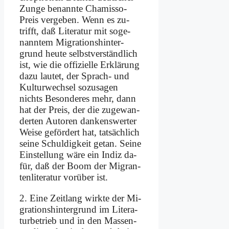
Zun­ge be­nann­te Cha­mis­so-
Preis ver­ge­ben. Wenn es zu­
trifft, daß Li­te­ra­tur mit so­ge­
nann­tem Mi­gra­ti­ons­hin­ter­
grund heu­te selbst­ver­ständ­lich
ist, wie die of­fi­zi­el­le Er­klä­rung
da­zu lau­tet, der Sprach- und
Kul­tur­wech­sel so­zu­sa­gen
nichts Be­son­de­res mehr, dann
hat der Preis, der die zu­ge­wan­
der­ten Au­toren dan­kens­wer­ter
Wei­se ge­för­dert hat, tat­säch­lich
sei­ne Schul­dig­keit ge­tan. Sei­ne
Ein­stel­lung wä­re ein In­diz da­
für, daß der Boom der Mi­gran­
ten­li­te­ra­tur vor­über ist.
2. Ei­ne Zeit­lang wirk­te der Mi­
gra­ti­ons­hin­ter­grund im Li­te­ra­
tur­be­trieb und in den Mas­sen­