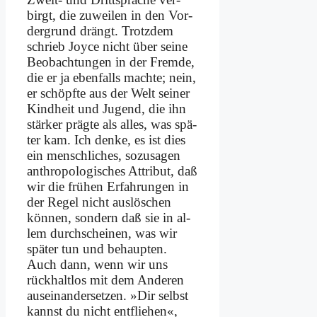
birgt, die zu­wei­len in den Vor­
der­grund drängt. Trotz­dem
schrieb Joy­ce nicht über sei­ne
Be­ob­ach­tun­gen in der Frem­de,
die er ja eben­falls mach­te; nein,
er schöpf­te aus der Welt sei­ner
Kind­heit und Ju­gend, die ihn
stär­ker präg­te als al­les, was spä­
ter kam. Ich den­ke, es ist dies
ein mensch­li­ches, so­zu­sa­gen
an­thro­po­lo­gi­sches At­tri­but, daß
wir die frü­hen Er­fah­run­gen in
der Re­gel nicht aus­lö­schen
kön­nen, son­dern daß sie in al­
lem durch­schei­nen, was wir
spä­ter tun und be­haup­ten.
Auch dann, wenn wir uns
rück­halt­los mit dem An­de­ren
aus­ein­an­der­set­zen. »Dir selbst
kannst du nicht ent­flie­hen«,