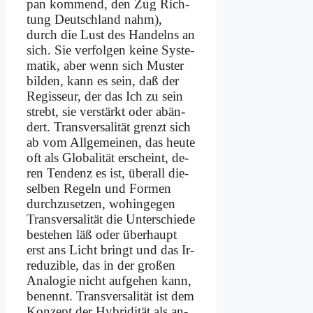
pan kom­mend, den Zug Rich­
tung Deutsch­land nahm),
durch die Lust des Han­delns an
sich. Sie ver­fol­gen kei­ne Sy­ste­
ma­tik, aber wenn sich Mu­ster
bil­den, kann es sein, daß der
Re­gis­seur, der das Ich zu sein
strebt, sie ver­stärkt oder ab­än­
dert. Trans­ver­sa­li­tät grenzt sich
ab vom All­ge­mei­nen, das heu­te
oft als Glo­ba­li­tät er­scheint, de­
ren Ten­denz es ist, über­all die­
sel­ben Re­geln und For­men
durch­zu­set­zen, wo­hin­ge­gen
Trans­ver­sa­li­tät die Un­ter­schie­de
be­stehen läß oder über­haupt
erst ans Licht bringt und das Ir­
re­du­zi­ble, das in der gro­ßen
Ana­lo­gie nicht auf­ge­hen kann,
be­nennt. Trans­ver­sa­li­tät ist dem
Kon­zept der Hy­bri­di­tät als an­