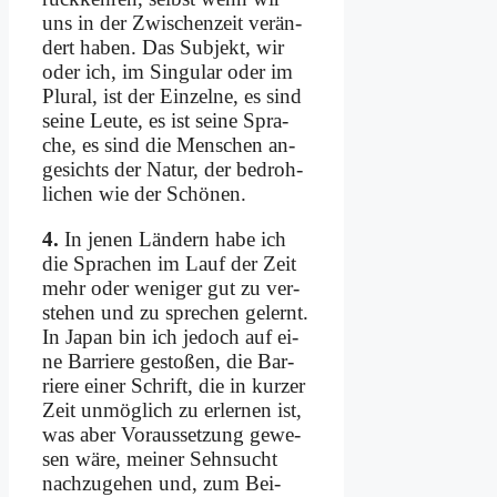
uns in der Zwi­schen­zeit ver­än­
dert ha­ben. Das Sub­jekt, wir
oder ich, im Sin­gu­lar oder im
Plu­ral, ist der Ein­zel­ne, es sind
sei­ne Leu­te, es ist sei­ne Spra­
che, es sind die Men­schen an­
ge­sichts der Na­tur, der be­droh­
li­chen wie der Schö­nen.
4.
In je­nen Län­dern ha­be ich
die Spra­chen im Lauf der Zeit
mehr oder we­ni­ger gut zu ver­
ste­hen und zu spre­chen ge­lernt.
In Ja­pan bin ich je­doch auf ei­
ne Bar­rie­re ge­sto­ßen, die Bar­
rie­re ei­ner Schrift, die in kur­zer
Zeit un­mög­lich zu er­ler­nen ist,
was aber Voraus­setzung ge­we­
sen wä­re, mei­ner Sehn­sucht
nach­zu­ge­hen und, zum Bei­