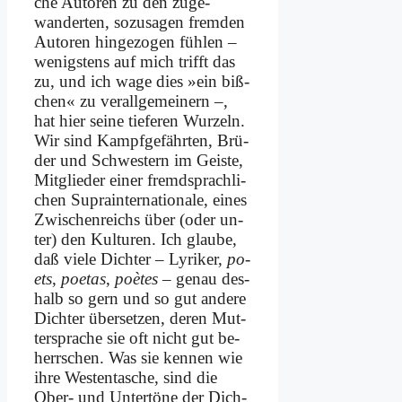
che Au­toren zu den zuge­
wanderten, so­zu­sa­gen frem­den
Au­toren hin­ge­zo­gen füh­len –
we­nig­stens auf mich trifft das
zu, und ich wa­ge dies »ein biß­
chen« zu ver­all­ge­mei­nern –,
hat hier sei­ne tie­fe­ren Wur­zeln.
Wir sind Kampf­ge­fähr­ten, Brü­
der und Schwe­stern im Gei­ste,
Mit­glie­der ei­ner fremd­sprach­li­
chen Su­prain­ter­na­tio­na­le, ei­nes
Zwi­schen­reichs über (oder un­
ter) den Kul­tu­ren. Ich glau­be,
daß vie­le Dich­ter – Ly­ri­ker,
po­
ets
,
poe­tas
,
poè­tes
– ge­nau des­
halb so gern und so gut an­de­re
Dich­ter über­set­zen, de­ren Mut­
ter­spra­che sie oft nicht gut be­
herrschen. Was sie ken­nen wie
ih­re We­sten­ta­sche, sind die
Ober- und Un­ter­tö­ne der Dich­