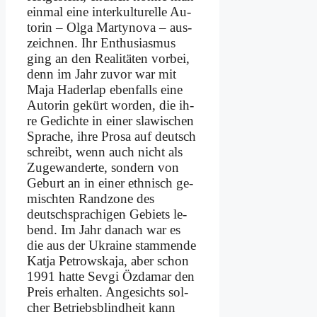
ein­mal ei­ne in­ter­kul­tu­rel­le Au­
torin – Ol­ga Mar­ty­n­o­va – aus­
zeich­nen. Ihr En­thu­si­as­mus
ging an den Rea­li­tä­ten vor­bei,
denn im Jahr zu­vor war mit
Ma­ja Ha­der­lap eben­falls ei­ne
Au­torin ge­kürt wor­den, die ih­
re Ge­dich­te in ei­ner sla­wi­schen
Spra­che, ih­re Pro­sa auf deutsch
schreibt, wenn auch nicht als
Zu­ge­wan­der­te, son­dern von
Ge­burt an in ei­ner eth­nisch ge­
misch­ten Rand­zo­ne des
deutsch­spra­chi­gen Ge­biets le­
bend. Im Jahr da­nach war es
die aus der Ukrai­ne stam­men­de
Kat­ja Pe­trows­ka­ja, aber schon
1991 hat­te Sev­gi Öz­da­mar den
Preis er­hal­ten. An­ge­sichts sol­
cher Be­triebs­blind­heit kann