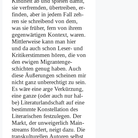
Kind­heit ab und spie­len da­mit,
sie ver­frem­den, über­trei­ben, er­
fin­den, aber in je­dem Fall zeh­
ren sie schrei­bend von dem,
was sie frü­her, fern von ih­rem
ge­gen­wär­ti­gen Kon­text, wa­ren.
Mitt­ler­wei­se kann man hier
und da auch schon Le­ser- und
Kri­ti­ker­stim­men hö­ren, die von
den ewi­gen Migrantenge­
schichten ge­nug ha­ben. Auch
die­se Äu­ße­run­gen schei­nen mir
nicht ganz un­be­rech­tigt zu sein.
Es wä­re ei­ne ar­ge Ver­kür­zung,
ei­ne gan­ze (oder auch nur hal­
be) Li­te­ra­tur­land­schaft auf ei­ne
be­stimm­te Kon­stel­la­ti­on des
Li­te­ra­ri­schen fest­zu­le­gen. Der
Markt, der unweiger­lich Main­
streams för­dert, neigt da­zu. Die
trans­kul­tu­rel­len Au­toren selbst