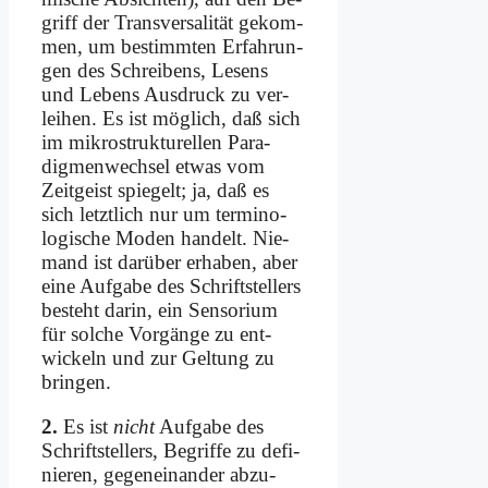
griff der Trans­ver­sa­li­tät ge­kom­
men, um be­stimm­ten Er­fah­run­
gen des Schrei­bens, Le­sens
und Le­bens Aus­druck zu ver­
lei­hen. Es ist mög­lich, daß sich
im mi­kro­struk­tu­rel­len Para­
digmenwechsel et­was vom
Zeit­geist spie­gelt; ja, daß es
sich letzt­lich nur um termino­
logische Mo­den han­delt. Nie­
mand ist dar­über er­ha­ben, aber
ei­ne Auf­ga­be des Schrift­stellers
be­steht dar­in, ein Sen­so­ri­um
für sol­che Vor­gän­ge zu ent­
wickeln und zur Gel­tung zu
brin­gen.
2.
Es ist
nicht
Auf­ga­be des
Schrift­stel­lers, Be­grif­fe zu de­fi­
nie­ren, ge­gen­ein­an­der abzu­