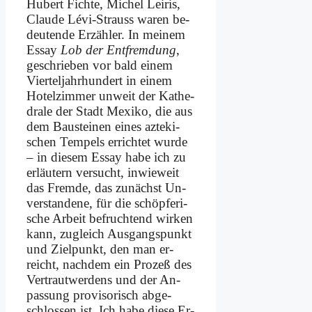
Hu­bert Fich­te, Mi­chel Lei­ris,
Clau­de Lé­vi-Strauss wa­ren be­
deu­ten­de Er­zäh­ler. In mei­nem
Es­say
Lob der Ent­frem­dung
,
ge­schrie­ben vor bald ei­nem
Vier­tel­jahr­hun­dert in ei­nem
Ho­tel­zim­mer un­weit der Ka­the­
dra­le der Stadt Me­xi­ko, die aus
dem Bau­stei­nen ei­nes az­te­ki­
schen Tem­pels er­rich­tet wur­de
– in die­sem Es­say ha­be ich zu
er­läu­tern ver­sucht, in­wie­weit
das Frem­de, das zu­nächst Un­
ver­stan­de­ne, für die schöp­fe­ri­
sche Ar­beit be­fruch­tend wir­ken
kann, zu­gleich Aus­gangs­punkt
und Ziel­punkt, den man er­
reicht, nach­dem ein Pro­zeß des
Ver­traut­wer­dens und der An­
pas­sung pro­vi­so­risch ab­ge­
schlos­sen ist. Ich ha­be die­se Er­