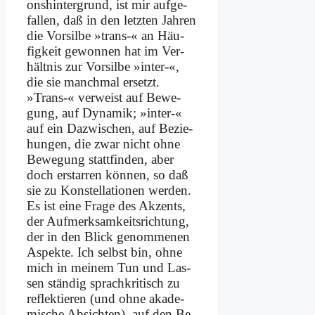
ons­hin­ter­grund, ist mir auf­ge­
fal­len, daß in den letz­ten Jah­ren
die Vor­sil­be »trans-« an Häu­
fig­keit ge­won­nen hat im Ver­
hält­nis zur Vor­sil­be »in­ter-«,
die sie manch­mal er­setzt.
»Trans-« ver­weist auf Be­we­
gung, auf Dy­na­mik; »in­ter-«
auf ein Da­zwi­schen, auf Be­zie­
hun­gen, die zwar nicht oh­ne
Be­we­gung statt­fin­den, aber
doch er­star­ren kön­nen, so daß
sie zu Kon­stel­la­tio­nen wer­den.
Es ist ei­ne Fra­ge des Ak­zents,
der Auf­merk­sam­keits­rich­tung,
der in den Blick ge­nom­me­nen
Aspek­te. Ich selbst bin, oh­ne
mich in mei­nem Tun und Las­
sen stän­dig sprach­kri­tisch zu
re­flek­tie­ren (und oh­ne aka­de­
mi­sche Ab­sich­ten), auf den Be­