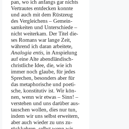
pan, wo ich an­fangs gar nichts
Ver­trau­tes ent­decken konn­te
und auch mit dem Rüst­zeug
des Ver­glei­chens – Ge­mein­
sam­kei­ten und Un­ter­schie­de –
nicht wei­ter­kam. Der Ti­tel die­
ses Ro­mans war lan­ge Zeit,
wäh­rend ich dar­an ar­bei­te­te,
Ana­lo­gia en­tis
, in An­spie­lung
auf ei­ne Al­te abend­län­disch-
christ­li­che Idee, die, wie ich
im­mer noch glau­be, für je­des
Spre­chen, be­son­ders aber für
das me­ta­pho­ri­sche und poe­ti­
sche, kon­sti­tu­tiv ist. Wir kön­
nen, wenn wir et­was – Sinn! –
ver­ste­hen und uns dar­über aus­
tau­schen wol­len, dies nur tun,
in­dem wir uns selbst er­wei­tern,
aber auch wie­der zu uns zu­
rück­keh­ren, selbst wenn wir