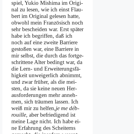
spiel, Yu­kio Mishi­ma im Ori­gi­
nal zu le­sen, wie ich einst Flau­
bert im Ori­gi­nal ge­le­sen hat­te,
ob­wohl mein Fran­zö­sisch noch
sehr be­schei­den war. Erst spä­ter
ha­be ich be­grif­fen, daß ich
noch auf ei­ne zwei­te Bar­rie­re
ge­sto­ßen war, ei­ne Bar­rie­re in
mir selbst, die durch das fortge­
schrittene Al­ter be­dingt war, da
die Lern- und Er­wei­te­rungs­fä­
hig­keit un­wei­ger­lich ab­nimmt,
und zwar frü­her, als die mei­
sten, da sie kei­ne neu­en Her­
aus­for­de­run­gen mehr an­neh­
men, sich träu­men las­sen. Ich
weiß mir zu hel­fen,
je me déb­
rouil­le
, aber be­frie­di­gend ist
mei­ne La­ge nicht. Ich ha­be ei­
ne Er­fah­rung des Schei­terns