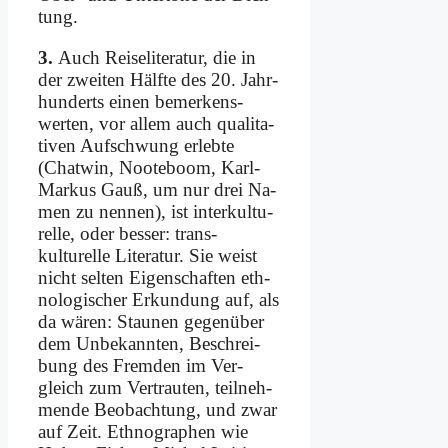
tung.
3.
Auch Rei­se­li­te­ra­tur, die in
der zwei­ten Hälf­te des 20. Jahr­
hun­derts ei­nen bemerkens­
werten, vor al­lem auch qua­li­ta­
ti­ven Auf­schwung er­leb­te
(Chat­win, Noote­boom, Karl-
Mar­kus Gauß, um nur drei Na­
men zu nen­nen), ist in­ter­kul­tu­
rel­le, oder bes­ser: trans­
kulturelle Li­te­ra­tur. Sie weist
nicht sel­ten Ei­gen­schaf­ten eth­
no­lo­gi­scher Er­kun­dung auf, als
da wä­ren: Stau­nen ge­gen­über
dem Un­be­kann­ten, Be­schrei­
bung des Frem­den im Ver­
gleich zum Ver­trau­ten, teil­neh­
men­de Be­ob­ach­tung, und zwar
auf Zeit. Eth­no­gra­phen wie