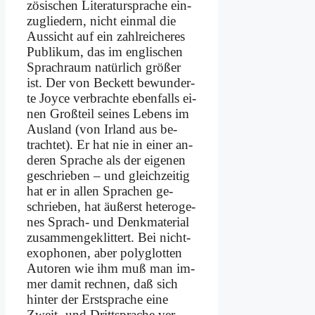
zö­si­schen Li­te­ra­tur­spra­che ein­
zu­glie­dern, nicht ein­mal die
Aus­sicht auf ein zahl­rei­che­res
Pu­bli­kum, das im eng­li­schen
Sprach­raum na­tür­lich grö­ßer
ist. Der von Beckett be­wun­der­
te Joy­ce ver­brach­te eben­falls ei­
nen Groß­teil sei­nes Le­bens im
Aus­land (von Ir­land aus be­
trach­tet). Er hat nie in ei­ner an­
de­ren Spra­che als der ei­ge­nen
ge­schrie­ben – und gleich­zei­tig
hat er in al­len Spra­chen ge­
schrie­ben, hat äu­ßerst he­te­ro­ge­
nes Sprach- und Denk­ma­te­ri­al
zu­sam­men­ge­klit­tert. Bei nicht-
exo­pho­nen, aber po­ly­glot­ten
Au­toren wie ihm muß man im­
mer da­mit rech­nen, daß sich
hin­ter der Erst­spra­che ei­ne
Zweit- und Dritt­s­pra­che ver­