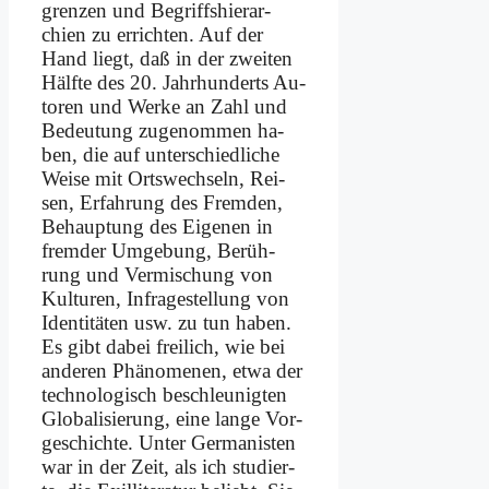
grenzen und Be­griffs­hier­ar­
chien zu er­rich­ten. Auf der
Hand liegt, daß in der zwei­ten
Hälf­te des 20. Jahr­hun­derts Au­
toren und Wer­ke an Zahl und
Be­deu­tung zu­ge­nom­men ha­
ben, die auf un­ter­schied­li­che
Wei­se mit Orts­wech­seln, Rei­
sen, Er­fah­rung des Frem­den,
Be­haup­tung des Ei­ge­nen in
frem­der Um­ge­bung, Be­rüh­
rung und Ver­mi­schung von
Kul­tu­ren, In­fra­ge­stel­lung von
Iden­ti­tä­ten usw. zu tun ha­ben.
Es gibt da­bei frei­lich, wie bei
an­de­ren Phä­no­me­nen, et­wa der
tech­no­lo­gisch be­schleu­nig­ten
Glo­ba­li­sie­rung, ei­ne lan­ge Vor­
ge­schich­te. Un­ter Ger­ma­ni­sten
war in der Zeit, als ich stu­dier­