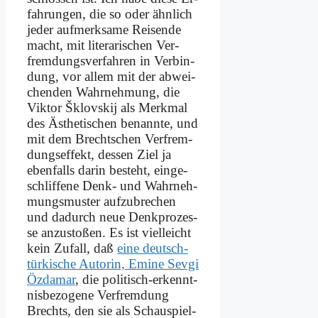
fah­run­gen, die so oder ähn­lich
je­der auf­merk­sa­me Rei­sen­de
macht, mit li­te­ra­ri­schen Ver­
frem­dungs­ver­fah­ren in Ver­bin­
dung, vor al­lem mit der ab­wei­
chen­den Wahr­neh­mung, die
Vik­tor Šk­lov­skij als Merk­mal
des Äs­the­ti­schen be­nann­te, und
mit dem Brecht­schen Ver­frem­
dungs­ef­fekt, des­sen Ziel ja
eben­falls dar­in be­steht, ein­ge­
schlif­fe­ne Denk- und Wahr­neh­
mungs­mu­ster auf­zu­bre­chen
und da­durch neue Denk­pro­zes­
se anzu­stoßen. Es ist viel­leicht
kein Zu­fall, daß
ei­ne deutsch-
tür­ki­sche Au­torin, Emi­ne Sev­gi
Öz­da­mar
, die po­li­tisch-er­kennt­
nis­be­zo­ge­ne Ver­frem­dung
Brechts, den sie als Schauspiel­