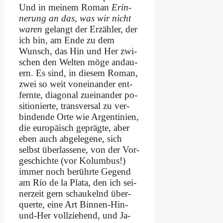
Und in mei­nem Ro­man
Er­in­
ne­rung an das, was wir nicht
wa­ren
ge­langt der Er­zäh­ler, der
ich bin, am En­de zu dem
Wunsch, das Hin und Her zwi­
schen den Wel­ten mö­ge an­dau­
ern. Es sind, in die­sem Ro­man,
zwei so weit von­ein­an­der ent­
fern­te, dia­go­nal zu­ein­an­der po­
si­tio­nier­te, trans­ver­sal zu ver­
bin­den­de Or­te wie Argen­tinien,
die eu­ro­pä­isch ge­präg­te, aber
eben auch ab­ge­le­ge­ne, sich
selbst über­las­se­ne, von der Vor­
ge­schich­te (vor Ko­lum­bus!)
im­mer noch be­rühr­te Ge­gend
am Río de la Pla­ta, den ich sei­
ner­zeit gern schau­kelnd über­
quer­te, ei­ne Art Bin­nen-Hin-
und-Her voll­zie­hend, und Ja­