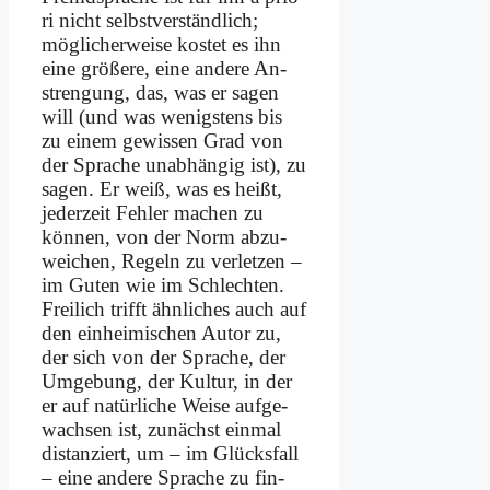
ri nicht selbst­ver­ständ­lich;
mög­li­cher­wei­se ko­stet es ihn
ei­ne grö­ße­re, ei­ne an­de­re An­
stren­gung, das, was er sa­gen
will (und was we­nig­stens bis
zu ei­nem ge­wis­sen Grad von
der Spra­che un­ab­hän­gig ist), zu
sa­gen. Er weiß, was es heißt,
je­der­zeit Feh­ler ma­chen zu
kön­nen, von der Norm ab­zu­
wei­chen, Re­geln zu ver­let­zen –
im Gu­ten wie im Schlech­ten.
Frei­lich trifft ähn­li­ches auch auf
den ein­hei­mi­schen Au­tor zu,
der sich von der Spra­che, der
Um­ge­bung, der Kul­tur, in der
er auf na­tür­li­che Wei­se auf­ge­
wach­sen ist, zu­nächst ein­mal
di­stan­ziert, um – im Glücks­fall
– ei­ne an­de­re Spra­che zu fin­