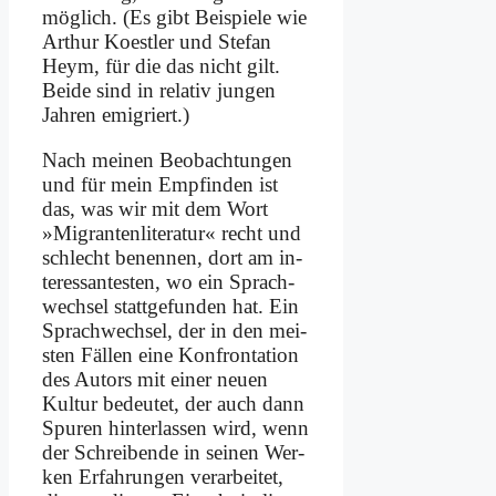
mög­lich. (Es gibt Bei­spie­le wie
Ar­thur Koest­ler und Ste­fan
Heym, für die das nicht gilt.
Bei­de sind in re­la­tiv jun­gen
Jah­ren emi­griert.)
Nach mei­nen Be­ob­ach­tun­gen
und für mein Emp­fin­den ist
das, was wir mit dem Wort
»Mi­gran­ten­li­te­ra­tur« recht und
schlecht be­nen­nen, dort am in­
ter­es­san­te­sten, wo ein Sprach­
wech­sel statt­ge­fun­den hat. Ein
Sprach­wech­sel, der in den mei­
sten Fäl­len ei­ne Kon­fron­ta­ti­on
des Au­tors mit ei­ner neu­en
Kul­tur be­deu­tet, der auch dann
Spu­ren hin­ter­las­sen wird, wenn
der Schrei­ben­de in sei­nen Wer­
ken Er­fah­run­gen ver­ar­bei­tet,