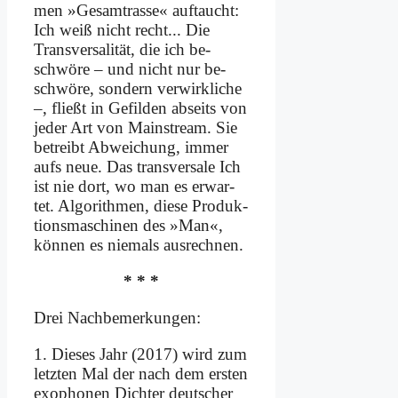
men »Ge­samtras­se« auf­taucht:
Ich weiß nicht recht... Die
Trans­ver­sa­li­tät, die ich be­
schwö­re – und nicht nur be­
schwö­re, son­dern ver­wirk­li­che
–, fließt in Ge­fil­den ab­seits von
je­der Art von Main­stream. Sie
be­treibt Ab­wei­chung, im­mer
aufs neue. Das trans­versale Ich
ist nie dort, wo man es er­war­
tet. Al­go­rith­men, die­se Pro­duk­
ti­ons­ma­schi­nen des »Man«,
kön­nen es nie­mals aus­rech­nen.
* * *
Drei Nach­be­mer­kun­gen:
1. Die­ses Jahr (2017) wird zum
letz­ten Mal der nach dem er­sten
exo­pho­nen Dich­ter deut­scher