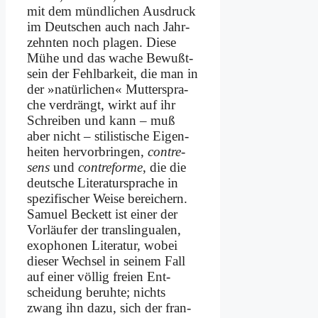
mit dem münd­li­chen Aus­druck
im Deut­schen auch nach Jahr­
zehn­ten noch pla­gen. Die­se
Mü­he und das wa­che Be­wußt­
sein der Fehl­bar­keit, die man in
der »na­tür­li­chen« Mut­ter­spra­
che ver­drängt, wirkt auf ihr
Schrei­ben und kann – muß
aber nicht – sti­li­sti­sche Ei­gen­
hei­ten her­vor­brin­gen,
con­t­re­
sens
und
cont­re­for­me
, die die
deut­sche Li­te­ra­tur­spra­che in
spe­zi­fi­scher Wei­se be­rei­chern.
Sa­mu­el Beckett ist ei­ner der
Vor­läu­fer der trans­lin­gua­len,
exo­pho­nen Li­te­ra­tur, wo­bei
die­ser Wech­sel in sei­nem Fall
auf ei­ner völ­lig frei­en Ent­
scheidung be­ruh­te; nichts
zwang ihn da­zu, sich der fran­