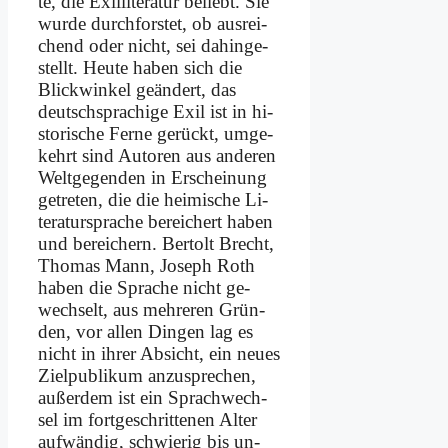
te, die Exil­li­te­ra­tur be­liebt. Sie
wur­de durch­for­stet, ob aus­rei­
chend oder nicht, sei da­hin­ge­
stellt. Heu­te ha­ben sich die
Blick­win­kel ge­än­dert, das
deutsch­spra­chi­ge Exil ist in hi­
sto­ri­sche Fer­ne ge­rückt, um­ge­
kehrt sind Au­toren aus an­de­ren
Welt­ge­gen­den in Er­schei­nung
ge­tre­ten, die die hei­mi­sche Li­
te­ra­tur­spra­che be­rei­chert ha­ben
und be­rei­chern. Ber­tolt Brecht,
Tho­mas Mann, Jo­seph Roth
ha­ben die Spra­che nicht ge­
wech­selt, aus meh­re­ren Grün­
den, vor al­len Din­gen lag es
nicht in ih­rer Ab­sicht, ein neu­es
Ziel­pu­bli­kum an­zu­spre­chen,
au­ßer­dem ist ein Sprach­wech­
sel im fort­ge­schrit­te­nen Al­ter
auf­wän­dig, schwie­rig bis un­