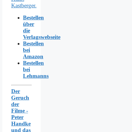
Bestellen
über
die
Verlagswebseite
Bestellen
bei
Amazon
Bestellen
bei
Lehmanns
Der
Geruch
der
Filme -
Peter
Handke
und das