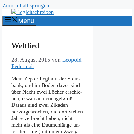
Zum Inhalt springen
Menü
Welt­lied
28. August 2015
von
Leopold
Federmair
Mein Zep­ter liegt auf der Stein­
bank, und im Bo­den da­vor sind
über Nacht zwei Lö­cher er­schie­
nen, et­wa dau­men­na­gel­groß.
Dar­aus sind zwei Zi­ka­den
hervor­gekrochen, die dort sie­ben
Jah­re ver­bracht ha­ben, nicht
mehr als ei­ne Daumen­länge un­
ter der Er­de (mit ei­nem Zweig­