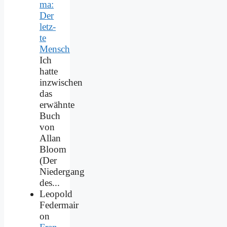
ma:
Der
letz­
te
Mensch
Ich
hatte
inzwischen
das
erwähnte
Buch
von
Allan
Bloom
(Der
Niedergang
des...
Leopold
Federmair
on