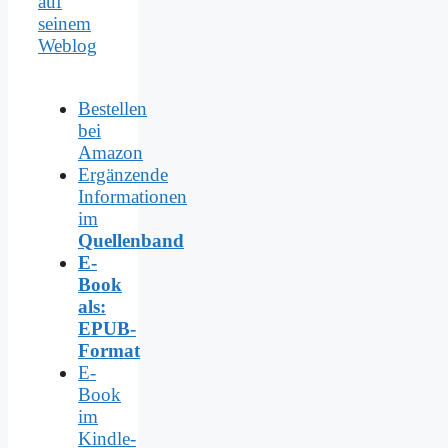
auf
seinem
Weblog
Bestellen
bei
Amazon
Ergänzende
Informationen
im
Quellenband
E-
Book
als:
EPUB-
Format
E-
Book
im
Kindle-