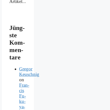
Artikel...
Jüng­
ste
Kom­
men­
ta­re
Gregor
Keuschnig
on
Fran­
cis
Fu­
ku­
ya­