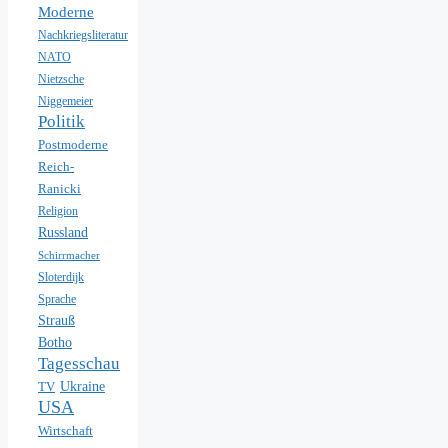
Moderne
Nachkriegsliteratur
NATO
Nietzsche
Niggemeier
Politik
Postmoderne
Reich-
Ranicki
Religion
Russland
Schirrmacher
Sloterdijk
Sprache
Strauß
Botho
Tagesschau
Ukraine
TV
USA
Wirtschaft