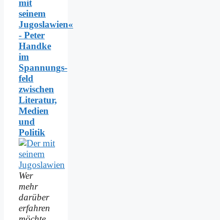
mit
seinem
Jugoslawien«
- Peter
Handke
im
Spannungs­
feld
zwischen
Literatur,
Medien
und
Politik
Wer
mehr
darüber
erfahren
möchte,