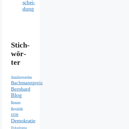
schei­
dung
Stich­
wör­
ter
Autobiographie
Bachmannpreis
Bernhard
Blog
Bonner
Republik
DDR
Demokratie
Dokudrama