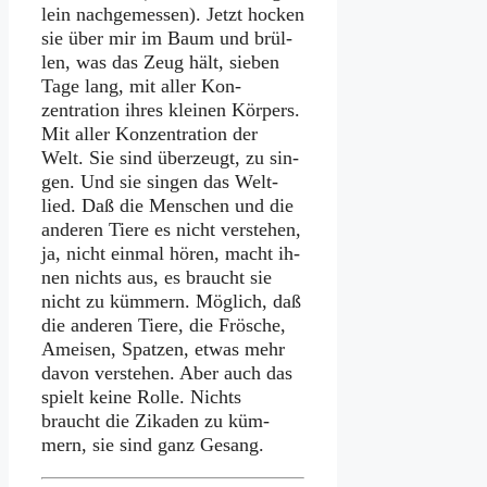
lein nach­ge­mes­sen). Jetzt hocken
sie über mir im Baum und brül­
len, was das Zeug hält, sie­ben
Ta­ge lang, mit al­ler Kon­
zentration ih­res klei­nen Kör­pers.
Mit al­ler Kon­zen­tra­ti­on der
Welt. Sie sind über­zeugt, zu sin­
gen. Und sie sin­gen das Welt­
lied. Daß die Men­schen und die
an­de­ren Tie­re es nicht ver­ste­hen,
ja, nicht ein­mal hö­ren, macht ih­
nen nichts aus, es braucht sie
nicht zu küm­mern. Mög­lich, daß
die an­de­ren Tie­re, die Frö­sche,
Amei­sen, Spat­zen, et­was mehr
da­von ver­ste­hen. Aber auch das
spielt kei­ne Rol­le. Nichts
braucht die Zi­ka­den zu küm­
mern, sie sind ganz Ge­sang.