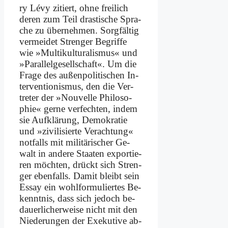
ry Lé­vy zi­tiert, oh­ne frei­lich
de­ren zum Teil dra­sti­sche Spra­
che zu über­neh­men. Sorg­fäl­tig
ver­mei­det Stren­ger Be­grif­fe
wie »Mul­ti­kul­tu­ra­lis­mus« und
»Par­al­lel­ge­sell­schaft«. Um die
Fra­ge des au­ßen­po­li­ti­schen In­
ter­ven­tio­nis­mus, den die Ver­
tre­ter der »Nou­vel­le Phi­lo­so­
phie« ger­ne ver­fech­ten, in­dem
sie Auf­klä­rung, De­mo­kra­tie
und »zi­vi­li­sier­te Ver­ach­tung«
not­falls mit mi­li­tä­ri­scher Ge­
walt in an­de­re Staa­ten ex­por­tie­
ren möch­ten, drückt sich Stren­
ger eben­falls. Da­mit bleibt sein
Es­say ein wohl­for­mu­lier­tes Be­
kennt­nis, dass sich je­doch be­
dau­er­li­cher­wei­se nicht mit den
Nie­de­run­gen der Exe­ku­ti­ve ab­