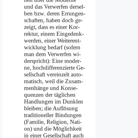
und das Ver­wer­fen der­sel­
ben bzw. de­ren Er­run­gen­
schaf­ten, ha­ben doch ge­
zeigt, dass es ei­ner Kor­
rek­tur, ei­nem Ein­ge­denk­
wer­den, ei­ner Wei­ter­ent­
wick­lung be­darf (so­fern
man dem Ver­wer­fen wi­
der­spricht): Ei­ne mo­der­
ne, hoch­dif­fe­ren­zier­te Ge­
sell­schaft ver­ein­zelt au­to­
ma­tisch, weil die Zu­sam­
men­hän­ge und Kon­se­
quen­zen der täg­li­chen
Hand­lun­gen im Dunk­len
blei­ben; die Auf­lö­sung
tra­di­tio­nel­ler Bin­dun­gen
(Fa­mi­lie, Re­li­gi­on, Na­ti­
on) und die Mög­lich­keit
in ei­ner Ge­sell­schaft auch