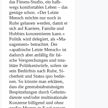
das Fit­ness-Stu­dio, ein halb­
wegs kom­for­ta­bles Le­ben – das
ge­nü­ge schon. »Der Letz­te
Mensch möch­te nur noch in
Ru­he ge­las­sen wer­den, da­mit er
sich auf Kar­rie­re, Fa­mi­lie und
Hob­bies kon­zen­trie­ren kann.«
Po­li­tik wird de­le­giert, als »Ma­
nage­ment« be­trach­tet. Der
»apa­thi­sche Letz­te Mensch« ist
da­durch aber an­fäl­lig für fal­
sche Ver­spre­chun­gen und to­ta­
li­tä­re Po­li­tik­ent­wür­fe, so­fern sie
sein Be­dürf­nis nach Ru­he, Si­
cher­heit und Sta­tus quo be­die­
nen. So könn­te man er­klä­ren,
dass die ge­ne­ral­stabs­mä­ssi­gen
Be­spit­ze­lun­gen durch Ge­heim­
dien­ste und/oder mul­ti­na­tio­na­le
Kon­zer­ne bil­li­gend und oh­ne
gro­ßes Mur­ren in Kauf ge­nom­