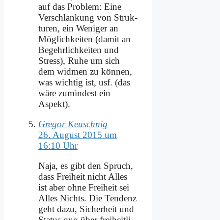
auf das Pro­blem: Ei­ne
Ver­schlan­kung von Struk­
tu­ren, ein We­ni­ger an
Mög­lich­kei­ten (da­mit an
Be­gehr­lich­kei­ten und
Stress), Ru­he um sich
dem wid­men zu kön­nen,
was wich­tig ist, usf. (das
wä­re zu­min­dest ein
Aspekt).
Gregor Keuschnig
26. August 2015 um
16:10 Uhr
Na­ja, es gibt den Spruch,
dass Frei­heit nicht Al­les
ist aber oh­ne Frei­heit sei
Al­les Nichts. Die Ten­denz
geht da­zu, Si­cher­heit und
Sta­tus quo über frei­heit­li­