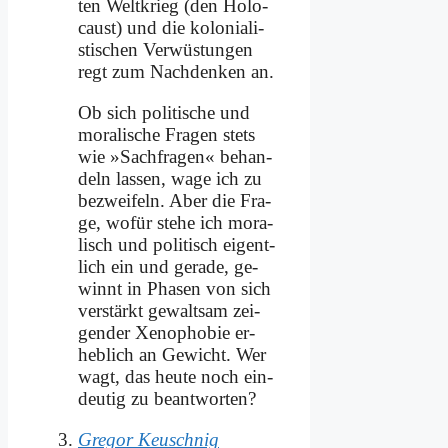
ten Welt­krieg (den Ho­lo­
caust) und die ko­lo­nia­li­
sti­schen Ver­wü­stun­gen
regt zum Nach­den­ken an.
Ob sich po­li­ti­sche und
mo­ra­li­sche Fra­gen stets
wie »Sach­fra­gen« be­han­
deln las­sen, wa­ge ich zu
be­zwei­feln. Aber die Fra­
ge, wo­für ste­he ich mo­ra­
lisch und po­li­tisch ei­gent­
lich ein und ge­ra­de, ge­
winnt in Pha­sen von sich
ver­stärkt ge­walt­sam zei­
gen­der Xe­no­pho­bie er­
heb­lich an Ge­wicht. Wer
wagt, das heu­te noch ein­
deu­tig zu be­ant­wor­ten?
Gregor Keuschnig