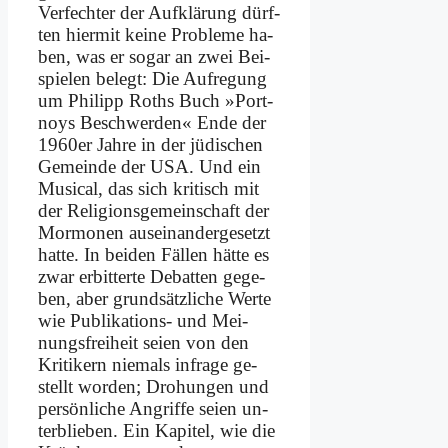
Ver­fech­ter der Auf­klä­rung dürf­
ten hier­mit kei­ne Pro­ble­me ha­
ben, was er so­gar an zwei Bei­
spie­len be­legt: Die Auf­re­gung
um Phil­ipp Roths Buch »Port­
noys Be­schwer­den« En­de der
1960er Jah­re in der jü­di­schen
Ge­mein­de der USA. Und ein
Mu­si­cal, das sich kri­tisch mit
der Re­li­gi­ons­ge­mein­schaft der
Mor­mo­nen aus­ein­an­der­ge­setzt
hat­te. In bei­den Fäl­len hät­te es
zwar er­bit­ter­te De­bat­ten ge­ge­
ben, aber grund­sätz­li­che Wer­te
wie Pu­bli­ka­ti­ons- und Mei­
nungs­frei­heit sei­en von den
Kri­ti­kern nie­mals in­fra­ge ge­
stellt wor­den; Dro­hun­gen und
per­sön­li­che An­grif­fe sei­en un­
ter­blie­ben. Ein Ka­pi­tel, wie die