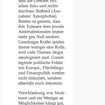
sind die Gren­zen zwi­
schen links und rechts
durch­aus flie­ßend (Aus­
nah­me: Xe­no­pho­bie).
Bei­den ist ge­mein, dass
ih­re To­le­ranz dem je­weils
An­ders­den­ken­den im­mer
mehr gen Null ten­diert.
Ge­mä­ssig­te Kräf­te spie­len
im­mer we­ni­ger ei­ne Rol­le,
weil vie­le The­men längst
ideo­lo­gi­siert sind. Grund­
le­gen­de po­li­ti­sche Fel­der
wie Europa‑, Flücht­lings-
und Fi­nanz­po­li­tik wer­den
nicht dis­ku­tiert, son­dern
al­len­falls noch de­kre­tiert.
Ver­schlan­kung von Struk­
tu­ren und ein We­ni­ger an
Mög­lich­kei­ten klingt gut,