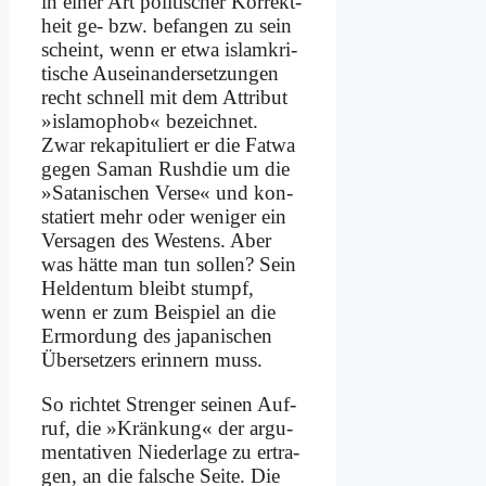
in ei­ner Art po­li­ti­scher Kor­rekt­
heit ge- bzw. be­fan­gen zu sein
scheint, wenn er et­wa is­lam­kri­
ti­sche Aus­ein­an­der­set­zun­gen
recht schnell mit dem At­tri­but
»isla­mo­phob« be­zeich­net.
Zwar re­ka­pi­tu­liert er die Fat­wa
ge­gen Sa­man Rush­die um die
»Sa­ta­ni­schen Ver­se« und kon­
sta­tiert mehr oder we­ni­ger ein
Ver­sa­gen des We­stens. Aber
was hät­te man tun sol­len? Sein
Hel­den­tum bleibt stumpf,
wenn er zum Bei­spiel an die
Er­mor­dung des ja­pa­ni­schen
Über­set­zers er­in­nern muss.
So rich­tet Stren­ger sei­nen Auf­
ruf, die »Krän­kung« der ar­gu­
men­ta­ti­ven Nie­der­la­ge zu er­tra­
gen, an die fal­sche Sei­te. Die