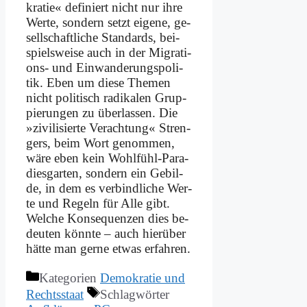
kra­tie« de­fi­niert nicht nur ih­re
Wer­te, son­dern setzt ei­ge­ne, ge­
sell­schaft­li­che Stan­dards, bei­
spiels­wei­se auch in der Mi­gra­ti­
ons- und Ein­wan­de­rungs­po­li­
tik. Eben um die­se The­men
nicht po­li­tisch ra­di­ka­len Grup­
pie­run­gen zu über­las­sen. Die
»zi­vi­li­sier­te Ver­ach­tung« Stren­
gers, beim Wort ge­nom­men,
wä­re eben kein Wohl­fühl-Pa­ra­
dies­gar­ten, son­dern ein Ge­bil­
de, in dem es ver­bind­li­che Wer­
te und Re­geln für Al­le gibt.
Wel­che Kon­se­quen­zen dies be­
deu­ten könn­te – auch hier­über
hät­te man ger­ne et­was er­fah­ren.
Kategorien
Demokratie und
Rechtsstaat
Schlagwörter