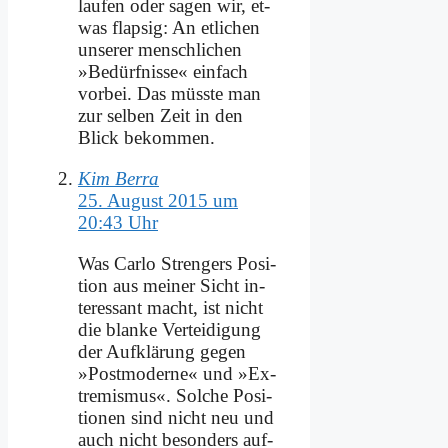
lau­fen oder sa­gen wir, et­
was flap­sig: An et­li­chen
un­se­rer mensch­li­chen
»Be­dürf­nis­se« ein­fach
vor­bei. Das müss­te man
zur sel­ben Zeit in den
Blick be­kom­men.
Kim Berra
25. August 2015 um
20:43 Uhr
Was Car­lo Stren­gers Po­si­
ti­on aus mei­ner Sicht in­
ter­es­sant macht, ist nicht
die blan­ke Ver­tei­di­gung
der Auf­klä­rung ge­gen
»Post­mo­der­ne« und »Ex­
tre­mis­mus«. Sol­che Po­si­
tio­nen sind nicht neu und
auch nicht be­son­ders auf­