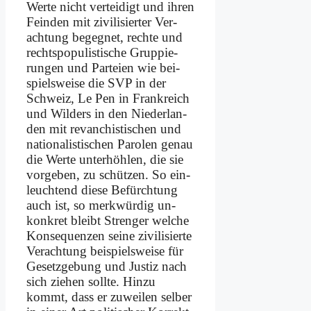
Wer­te nicht ver­tei­digt und ih­ren
Fein­den mit zi­vi­li­sier­ter Ver­
ach­tung be­geg­net, rech­te und
rechts­po­pu­li­sti­sche Grup­pie­
run­gen und Par­tei­en wie bei­
spiels­wei­se die SVP in der
Schweiz, Le Pen in Frank­reich
und Wil­ders in den Nie­der­lan­
den mit re­van­chi­sti­schen und
na­tio­na­li­sti­schen Pa­ro­len ge­nau
die Wer­te un­ter­höh­len, die sie
vor­ge­ben, zu schüt­zen. So ein­
leuch­tend die­se Be­fürch­tung
auch ist, so merk­wür­dig un­
kon­kret bleibt Stren­ger wel­che
Kon­se­quen­zen sei­ne zi­vi­li­sier­te
Ver­ach­tung bei­spiels­wei­se für
Ge­setz­ge­bung und Ju­stiz nach
sich zie­hen soll­te. Hin­zu
kommt, dass er zu­wei­len sel­ber