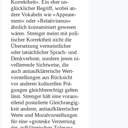
Kor­rekt­heit«. Ein eher un­
glück­li­cher Be­griff, wo­bei an­
de­re Vo­ka­beln wie »Ap­pease­
ment« oder »Re­la­ti­vis­mus«
ähn­lich kon­ta­mi­niert ge­we­sen
wä­ren. Stren­ger meint mit po­li­
ti­scher Kor­rekt­heit nicht die
Über­set­zung ver­meint­li­cher
oder tat­säch­li­cher Sprach- und
Denk­ver­bo­te, son­dern je­nen ni­
vel­lie­ren­de Sicht­wei­se, die
auch an­ti­auf­klä­re­ri­sche Wert­
vor­stel­lun­gen aus Rück­sicht
vor an­de­ren kul­tu­rel­len Prä­
gun­gen gleich­be­rech­tigt gel­ten
lässt. Stren­ger hält ei­ne vor­aus­
ei­lend po­stu­lier­te Gleich­ran­gig­
keit an­de­rer, an­ti­auf­klä­re­ri­scher
Wer­te und Mo­ral­vor­stel­lun­gen
für ei­ne »gro­tes­ke Ver­zer­rung
des auf­klä­re­ri­schen To­le­ranz­