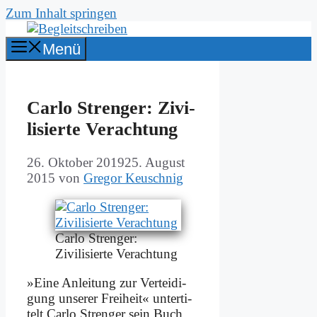
Zum Inhalt springen
Menü
Car­lo Stren­ger: Zi­vi­
li­sier­te Ver­ach­tung
26. Oktober 2019
25. August
2015
von
Gregor Keuschnig
Car­lo Stren­ger:
Zi­vi­li­sier­te Ver­ach­tung
»Ei­ne An­lei­tung zur Ver­tei­di­
gung un­se­rer Frei­heit« un­ter­ti­
telt Car­lo Stren­ger sein Buch