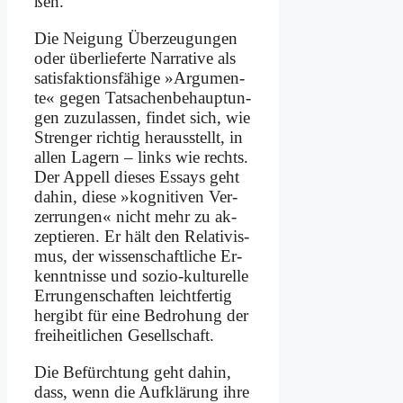
ßen.
Die Nei­gung Über­zeu­gun­gen
oder über­lie­fer­te Nar­ra­ti­ve als
sa­tis­fak­ti­ons­fä­hi­ge »Ar­gu­men­
te« ge­gen Tat­sa­chen­be­haup­tun­
gen zu­zu­las­sen, fin­det sich, wie
Stren­ger rich­tig her­aus­stellt, in
al­len La­gern – links wie rechts.
Der Ap­pell die­ses Es­says geht
da­hin, die­se »ko­gni­ti­ven Ver­
zer­run­gen« nicht mehr zu ak­
zep­tie­ren. Er hält den Re­la­ti­vis­
mus, der wis­sen­schaft­li­che Er­
kennt­nis­se und so­zio-kul­tu­rel­le
Er­run­gen­schaf­ten leicht­fer­tig
her­gibt für ei­ne Be­dro­hung der
frei­heit­li­chen Ge­sell­schaft.
Die Be­fürch­tung geht da­hin,
dass, wenn die Auf­klä­rung ih­re