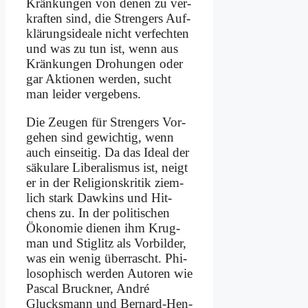
Krän­kun­gen von de­nen zu ver­
kraf­ten sind, die Stren­gers Auf­
klä­rungs­idea­le nicht ver­fech­ten
und was zu tun ist, wenn aus
Krän­kun­gen Dro­hun­gen oder
gar Ak­tio­nen wer­den, sucht
man lei­der ver­ge­bens.
Die Zeu­gen für Stren­gers Vor­
ge­hen sind ge­wich­tig, wenn
auch ein­sei­tig. Da das Ide­al der
sä­ku­la­re Li­be­ra­lis­mus ist, neigt
er in der Re­li­gi­ons­kri­tik ziem­
lich stark Daw­kins und Hit­
chens zu. In der po­li­ti­schen
Öko­no­mie die­nen ihm Krug­
man und Stig­litz als Vor­bil­der,
was ein we­nig über­rascht. Phi­
lo­so­phisch wer­den Au­toren wie
Pas­cal Bruck­ner, An­dré
Glucks­mann und Ber­nard-Hen­