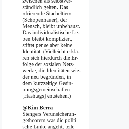
zwi­schen als selbst­ver­
ständ­lich gel­ten. Das
»frie­ren­de Sta­chel­tier«
(Scho­pen­hau­er), der
Mensch, bleibt un­be­haust.
Das in­di­vi­dua­li­sti­sche Le­
ben bleibt kom­pli­ziert,
stif­tet per se aber kei­ne
Iden­ti­tät. (Viel­leicht er­klä­
ren sich hier­durch die Er­
fol­ge der so­zia­len Netz­
wer­ke, die Iden­ti­tä­ten wie­
der neu be­grün­den, in
dem kurz­zei­ti­ge Ge­sin­
nungs­ge­mein­schaf­ten
[Hash­tags] ent­ste­hen.)
@Kim Ber­ra
Sten­gers Ver­un­si­che­r­un­
ge­theo­rem was die po­li­ti­
sche Lin­ke an­geht, tei­le