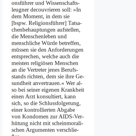
ons­füh­rer und Wis­sen­schafts­
leug­ner de­cou­vrie­ren soll: »In
dem Mo­ment, in dem sie
[bspw. Re­li­gi­ons­füh­rer] Tat­sa­
chen­be­haup­tun­gen auf­stel­len,
die Men­schen­le­ben und
mensch­li­che Wür­de be­tref­fen,
müs­sen sie den An­for­de­run­gen
ent­spre­chen, wel­che auch die
mei­sten re­li­giö­sen Men­schen
an die Ver­tre­ter je­nes Be­rufs­
stands rich­ten, dem sie ih­re Ge­
sund­heit an­ver­trau­en.« Wer al­
so bei sei­ner ei­ge­nen Krank­heit
ei­nen Arzt kon­sul­tiert, kann
sich, so die Schluss­fol­ge­rung,
ei­ner kon­trol­lier­ten Ab­ga­be
von Kon­do­men zur AIDS-Ver­
hü­tung nicht mit schein­mo­ra­li­
schen Ar­gu­men­ten ver­schlie­