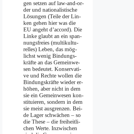
gen set­zen auf law-and-or­
der und na­tio­na­li­sti­sche
Lö­sun­gen (Tei­le der Lin­
ken ge­hen hier was die
EU an­geht d’­ac­cord). Die
Lin­ke glaubt an ein span­
nungs­frei­es (mul­ti­kul­tu­
rel­les) Le­ben, das mög­
lichst we­nig Bin­dungs­
kräf­te an das Ge­mein­we­
sen be­deu­tet. Kon­ser­va­ti­
ve und Rech­te wol­len die
Bin­dungs­kräf­te wie­der er­
hö­hen, aber nicht in dem
sie ein Ge­mein­we­sen kon­
sti­tu­ie­ren, son­dern in dem
sie meist aus­gren­zen. Bei­
de La­ger schwä­chen – so
die The­se – die frei­heit­li­
chen Wer­te. In­zwi­schen