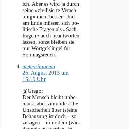
ich. Aber es wird ja durch
sei­ne »zi­vi­li­sier­te Ver­ach­
tung« nicht bes­ser. Und
am En­de müs­sen sich po­
li­ti­sche Fra­gen als »Sach­
fra­gen« auch be­ant­wor­ten
las­sen, sonst blei­ben sie
nur Wort­ge­klin­gel für
Sonn­tags­re­den.
metepsilonema
26. August 2015 um
15:15 Uhr
@Gregor
Der Mensch bleibt un­be­
haust; aber zu­min­dest die
Un­si­cher­heit über (s)eine
Be­hau­sung ist doch – so­
zu­sa­gen – ur­mo­dern (wie­
der na­iv zu wer­den, ist