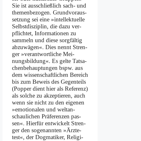
Sie ist aus­schließ­lich sach- und
the­men­be­zo­gen. Grund­vor­aus­
set­zung sei ei­ne »in­tel­lek­tu­el­le
Selbst­dis­zi­plin, die da­zu ver­
pflich­tet, In­for­ma­tio­nen zu
sam­meln und die­se sorg­fäl­tig
ab­zu­wä­gen«. Dies nennt Stren­
ger »ver­ant­wort­li­che Mei­
nungs­bil­dung«. Es gel­te Tat­sa­
chen­be­haup­tun­gen bspw. aus
dem wis­sen­schaft­li­chen Be­reich
bis zum Be­weis des Ge­gen­teils
(Pop­per dient hier als Re­fe­renz)
als sol­che zu ak­zep­tie­ren, auch
wenn sie nicht zu den ei­ge­nen
»emo­tio­na­len und welt­an­
schau­li­chen Prä­fe­ren­zen pas­
sen«. Hier­für ent­wickelt Stren­
ger den so­ge­nann­ten »Ärz­te­
test«, der Dog­ma­ti­ker, Re­li­gi­