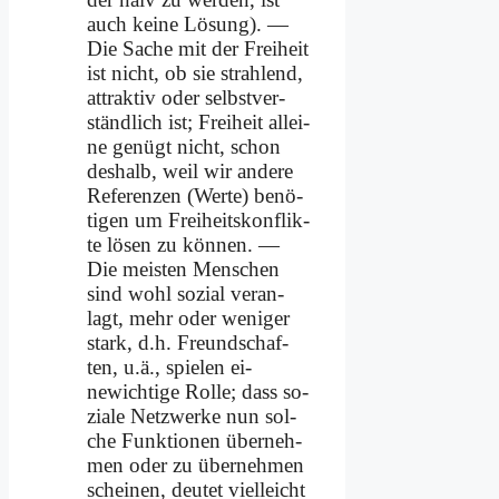
auch kei­ne Lö­sung). —
Die Sa­che mit der Frei­heit
ist nicht, ob sie strah­lend,
at­trak­tiv oder selbst­ver­
ständ­lich ist; Frei­heit al­lei­
ne ge­nügt nicht, schon
des­halb, weil wir an­de­re
Re­fe­ren­zen (Wer­te) be­nö­
ti­gen um Frei­heits­kon­flik­
te lö­sen zu kön­nen. —
Die mei­sten Men­schen
sind wohl so­zi­al ver­an­
lagt, mehr oder we­ni­ger
stark, d.h. Freund­schaf­
ten, u.ä., spie­len ei­
newich­ti­ge Rol­le; dass so­
zia­le Netz­wer­ke nun sol­
che Funk­tio­nen über­neh­
men oder zu über­neh­men
schei­nen, deu­tet viel­leicht