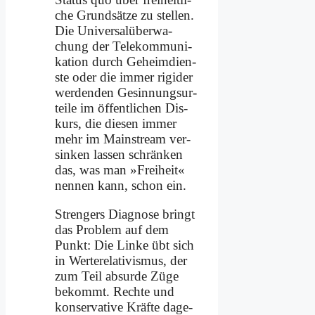
che Grund­sät­ze zu stel­len.
Die Uni­ver­sal­über­wa­
chung der Te­le­kom­mu­ni­
ka­ti­on durch Ge­heim­dien­
ste oder die im­mer ri­gi­der
wer­den­den Ge­sin­nungs­ur­
tei­le im öf­fent­li­chen Dis­
kurs, die die­sen im­mer
mehr im Main­stream ver­
sin­ken las­sen schrän­ken
das, was man »Frei­heit«
nen­nen kann, schon ein.
Stren­gers Dia­gno­se bringt
das Pro­blem auf dem
Punkt: Die Lin­ke übt sich
in Wer­te­re­la­ti­vis­mus, der
zum Teil ab­sur­de Zü­ge
be­kommt. Rech­te und
kon­ser­va­ti­ve Kräf­te da­ge­