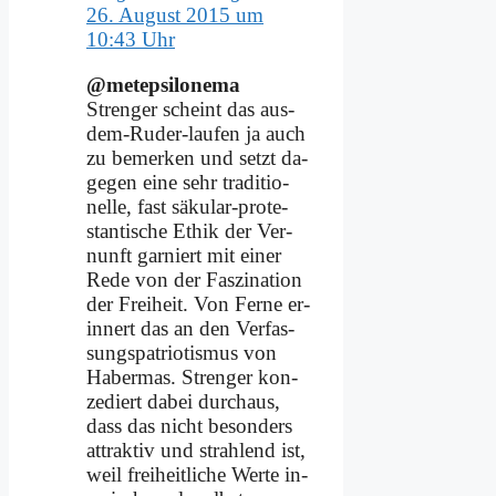
26. August 2015 um
10:43 Uhr
@metepsilonema
Stren­ger scheint das aus-
dem-Ru­der-lau­fen ja auch
zu be­mer­ken und setzt da­
ge­gen ei­ne sehr tra­di­tio­
nel­le, fast sä­ku­lar-pro­te­
stan­ti­sche Ethik der Ver­
nunft gar­niert mit ei­ner
Re­de von der Fas­zi­na­ti­on
der Frei­heit. Von Fer­ne er­
in­nert das an den Ver­fas­
sungs­pa­trio­tis­mus von
Ha­ber­mas. Stren­ger kon­
ze­diert da­bei durch­aus,
dass das nicht be­son­ders
at­trak­tiv und strah­lend ist,
weil frei­heit­li­che Wer­te in­