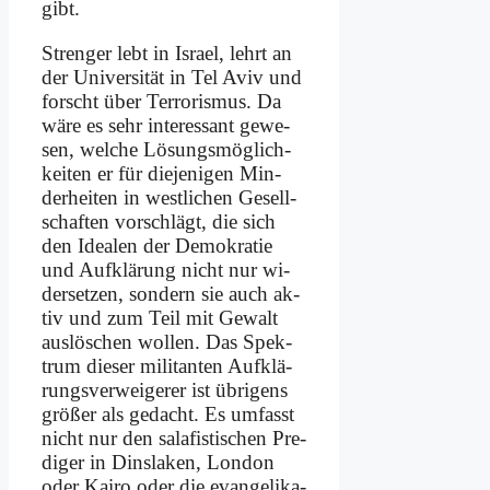
gibt.
Stren­ger lebt in Is­ra­el, lehrt an
der Uni­ver­si­tät in Tel Aviv und
forscht über Ter­ro­ris­mus. Da
wä­re es sehr in­ter­es­sant ge­we­
sen, wel­che Lö­sungs­mög­lich­
kei­ten er für die­je­ni­gen Min­
der­hei­ten in west­li­chen Ge­sell­
schaf­ten vor­schlägt, die sich
den Idea­len der De­mo­kra­tie
und Auf­klä­rung nicht nur wi­
der­set­zen, son­dern sie auch ak­
tiv und zum Teil mit Ge­walt
aus­lö­schen wol­len. Das Spek­
trum die­ser mi­li­tan­ten Auf­klä­
rungs­ver­wei­ge­rer ist üb­ri­gens
grö­ßer als ge­dacht. Es um­fasst
nicht nur den sa­la­fi­sti­schen Pre­
di­ger in Dins­la­ken, Lon­don
oder Kai­ro oder die evan­ge­li­ka­