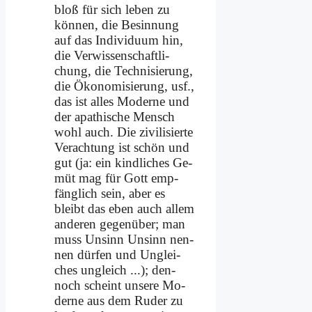
bloß für sich le­ben zu
kön­nen, die Be­sin­nung
auf das In­di­vi­du­um hin,
die Ver­wis­sen­schaft­li­
chung, die Tech­ni­sie­rung,
die Öko­no­mi­sie­rung, usf.,
das ist al­les Mo­der­ne und
der apa­thi­sche Mensch
wohl auch. Die zi­vi­li­sier­te
Ver­ach­tung ist schön und
gut (ja: ein kind­li­ches Ge­
müt mag für Gott emp­
fäng­lich sein, aber es
bleibt das eben auch al­lem
an­de­ren ge­gen­über; man
muss Un­sinn Un­sinn nen­
nen dür­fen und Un­glei­
ches un­gleich ...); den­
noch scheint un­se­re Mo­
der­ne aus dem Ru­der zu