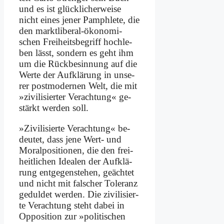
und es ist glück­li­cher­wei­se
nicht ei­nes je­ner Pam­phle­te, die
den markt­li­be­ral-öko­no­mi­
schen Frei­heits­be­griff hoch­le­
ben lässt, son­dern es geht ihm
um die Rück­be­sin­nung auf die
Wer­te der Auf­klä­rung in un­se­
rer post­mo­der­nen Welt, die mit
»zi­vi­li­sier­ter Ver­ach­tung« ge­
stärkt wer­den soll.
»Zi­vi­li­sier­te Ver­ach­tung« be­
deu­tet, dass je­ne Wert- und
Mo­ral­po­si­tio­nen, die den frei­
heit­li­chen Idea­len der Auf­klä­
rung ent­ge­gen­ste­hen, ge­äch­tet
und nicht mit fal­scher To­le­ranz
ge­dul­det wer­den. Die zi­vi­li­sier­
te Ver­ach­tung steht da­bei in
Op­po­si­ti­on zur »po­li­ti­schen