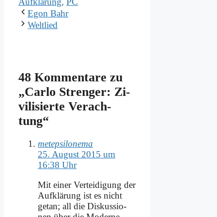
Aufklärung
,
PC
Egon Bahr
Welt­lied
48 Kommentare zu
„Car­lo Stren­ger: Zi­
vi­li­sier­te Ver­ach­
tung“
metepsilonema
25. August 2015 um
16:38 Uhr
Mit ei­ner Ver­tei­di­gung der
Auf­klä­rung ist es nicht
ge­tan; all die Dis­kus­sio­
nen über die Mo­der­ne