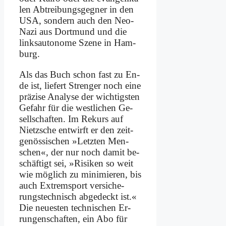
len Ab­trei­bungs­geg­ner in den
USA, son­dern auch den Neo-
Na­zi aus Dort­mund und die
links­au­to­no­me Sze­ne in Ham­
burg.
Als das Buch schon fast zu En­
de ist, lie­fert Stren­ger noch ei­ne
prä­zi­se Ana­ly­se der wich­tig­sten
Ge­fahr für die west­li­chen Ge­
sell­schaf­ten. Im Re­kurs auf
Nietz­sche ent­wirft er den zeit­
ge­nös­si­schen »Letz­ten Men­
schen«, der nur noch da­mit be­
schäf­tigt sei, »Ri­si­ken so weit
wie mög­lich zu mi­ni­mie­ren, bis
auch Ex­trem­sport ver­si­che­
rungs­tech­nisch ab­ge­deckt ist.«
Die neue­sten tech­ni­schen Er­
run­gen­schaf­ten, ein Abo für