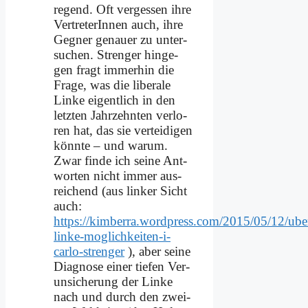
re­gend. Oft ver­ges­sen ih­re
Ver­tre­te­rIn­nen auch, ih­re
Geg­ner ge­nau­er zu un­ter­
su­chen. Stren­ger hin­ge­
gen fragt im­mer­hin die
Fra­ge, was die li­be­ra­le
Lin­ke ei­gent­lich in den
letz­ten Jahr­zehn­ten ver­lo­
ren hat, das sie ver­tei­di­gen
könn­te – und war­um.
Zwar fin­de ich sei­ne Ant­
wor­ten nicht im­mer aus­
rei­chend (aus lin­ker Sicht
auch:
https://kimberra.wordpress.com/2015/05/12/ube
linke-moglichkeiten-i-
carlo-strenger
), aber sei­ne
Dia­gno­se ei­ner tie­fen Ver­
un­si­che­rung der Lin­ke
nach und durch den zwei­