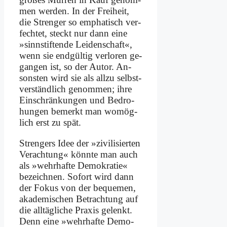
men wer­den. In der Frei­heit,
die Stren­ger so em­pha­tisch ver­
fech­tet, steckt nur dann ei­ne
»sinn­stif­ten­de Lei­den­schaft«,
wenn sie end­gül­tig ver­lo­ren ge­
gan­gen ist, so der Au­tor. An­
son­sten wird sie als all­zu selbst­
ver­ständ­lich ge­nom­men; ih­re
Ein­schrän­kun­gen und Be­dro­
hun­gen be­merkt man wo­mög­
lich erst zu spät.
Stren­gers Idee der »zi­vi­li­sier­ten
Ver­ach­tung« könn­te man auch
als »wehr­haf­te De­mo­kra­tie«
be­zeich­nen. So­fort wird dann
der Fo­kus von der be­que­men,
aka­de­mi­schen Be­trach­tung auf
die all­täg­li­che Pra­xis ge­lenkt.
Denn ei­ne »wehr­haf­te De­mo­