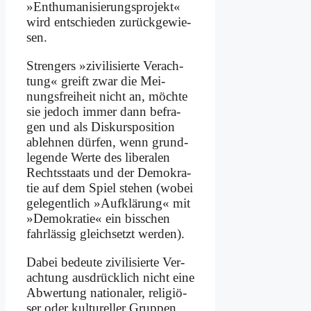
»Ent­hu­ma­ni­sie­rungs­pro­jekt«
wird ent­schie­den zu­rück­ge­wie­
sen.
Stren­gers »zi­vi­li­sier­te Ver­ach­
tung« greift zwar die Mei­
nungs­frei­heit nicht an, möch­te
sie je­doch im­mer dann be­fra­
gen und als Dis­kurs­po­si­ti­on
ab­leh­nen dür­fen, wenn grund­
le­gen­de Wer­te des li­be­ra­len
Rechts­staats und der De­mo­kra­
tie auf dem Spiel ste­hen (wo­bei
ge­le­gent­lich »Auf­klä­rung« mit
»De­mo­kra­tie« ein biss­chen
fahr­läs­sig gleich­setzt wer­den).
Da­bei be­deu­te zi­vi­li­sier­te Ver­
ach­tung aus­drück­lich nicht ei­ne
Ab­wer­tung na­tio­na­ler, re­li­giö­
ser oder kul­tu­rel­ler Grup­pen.