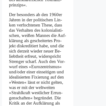
prin­zips«.
Der be­son­ders ab den 1960er
Jah­ren in der po­li­ti­schen Lin­
ken ver­foch­te­nen The­se, dass
das Ver­hal­ten des ko­lo­nia­li­sti­
schen, wei­ßen Man­nes die Auf­
klä­rung als ge­schei­ter­tes Pro­
jekt dis­kre­di­tiert ha­be, und die
sich der­zeit wie­der neu­er Be­
liebt­heit er­freut, wi­der­spricht
Stren­ger scharf. Auch den Vor­
wurf ei­nes »Eu­ro­zen­tris­mus«
und/oder ei­ner ein­sei­ti­gen und
idea­li­sier­ten Fi­xie­rung auf den
»We­sten« lässt er nicht gel­ten,
was er mit der welt­wei­ten
»Strahl­kraft west­li­cher Er­run­
gen­schaf­ten« be­grün­det. Die
Kri­tik an der Auf­klä­rung als