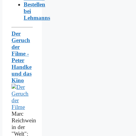
Bestellen
bei
Lehmanns
Der
Geruch
der
Filme -
Peter
Handke
und das
Kino
Marc
Reichwein
in der
"Welt":