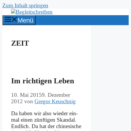
Zum Inhalt springen
Menü
ZEIT
Im rich­ti­gen Le­ben
10. Mai 2015
9. Dezember
2012
von
Gregor Keuschnig
Da ha­ben wir al­so wie­der ein­
mal ei­nen zünf­ti­gen Skan­dal.
End­lich. Da hat der chi­ne­si­sche