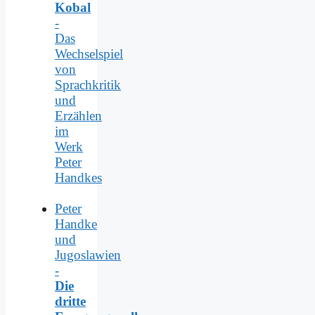
Kobal
-
Das
Wechselspiel
von
Sprachkritik
und
Erzählen
im
Werk
Peter
Handkes
Peter
Handke
und
Jugoslawien
-
Die
dritte