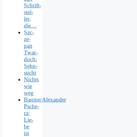
Schrift­
stel­
ler,
die…
Szc­
ze­
pan
Twar­
doch:
Sehn­
sucht
Nichts
wie
weg
Banine/Alexander
Psche­
ra:
Lie­
be
ist