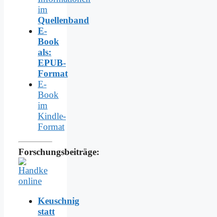
im
Quellenband
E-
Book
als:
EPUB-
Format
E-
Book
im
Kindle-
Format
Forschungsbeiträge:
Keuschnig
statt