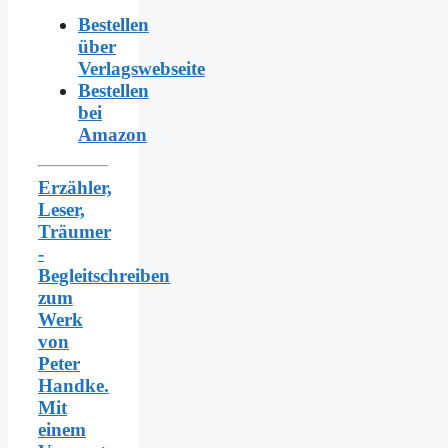
Bestellen
über
Verlagswebseite
Bestellen
bei
Amazon
Erzähler,
Leser,
Träumer
-
Begleitschreiben
zum
Werk
von
Peter
Handke.
Mit
einem