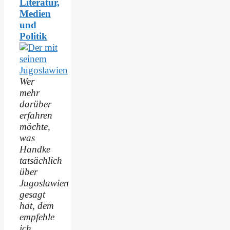
Literatur,
Medien
und
Politik
Wer
mehr
darüber
erfahren
möchte,
was
Handke
tatsächlich
über
Jugoslawien
gesagt
hat, dem
empfehle
ich