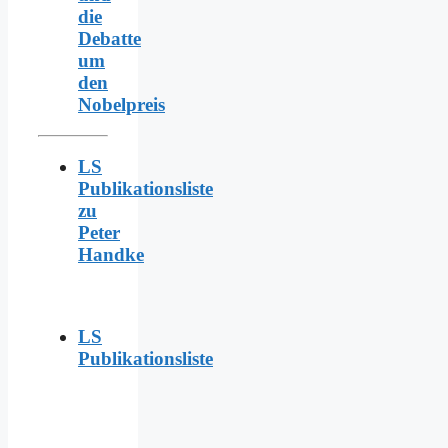
die
Debatte
um
den
Nobelpreis
LS
Publikationsliste
zu
Peter
Handke
LS
Publikationsliste