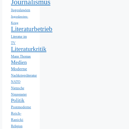
Journalismus
Jugoslawien
Jugoslawien-
Krieg
Literaturbetrieb
Literatur im
TV
Literaturkritik
Mann Thomas
Medien
Moderne
Nachkriegsliteratur
NATO
Nietzsche
Niggemeier
Politik
Postmoderne
Reich-
Ranicki
Religion