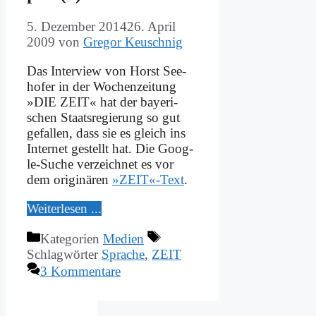
5. Dezember 2014
26. April
2009
von
Gregor Keuschnig
Das In­ter­view von Horst See­
ho­fer in der Wo­chen­zei­tung
»DIE ZEIT« hat der baye­ri­
schen Staats­re­gie­rung so gut
ge­fal­len, dass sie es gleich ins
In­ter­net ge­stellt hat. Die Goog­
le-Su­che ver­zeich­net es vor
dem ori­gi­nä­ren
»ZEIT«-Text
.
Wei­ter­le­sen ...
Kategorien
Medien
Schlagwörter
Sprache
,
ZEIT
3 Kommentare