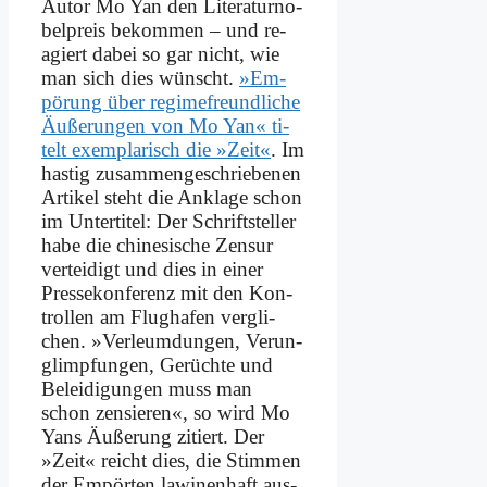
Au­tor Mo Yan den Li­te­ra­tur­no­
bel­preis be­kom­men – und re­
agiert da­bei so gar nicht, wie
man sich dies wünscht.
»Em­
pö­rung über re­gime­freund­li­che
Äu­ße­run­gen von Mo Yan« ti­
telt ex­em­pla­risch die »Zeit«
. Im
ha­stig zu­sam­men­ge­schrie­be­nen
Ar­ti­kel steht die An­klage schon
im Un­ter­ti­tel: Der Schrift­stel­ler
ha­be die chi­ne­si­sche Zen­sur
ver­tei­digt und dies in ei­ner
Pres­se­kon­fe­renz mit den Kon­
trol­len am Flug­ha­fen ver­gli­
chen. »Ver­leum­dungen, Ver­un­
glimp­fun­gen, Ge­rüch­te und
Be­lei­di­gun­gen muss man
schon zen­sieren«, so wird Mo
Yans Äu­ße­rung zi­tiert. Der
»Zeit« reicht dies, die Stim­men
der Em­pör­ten la­wi­nen­haft aus­