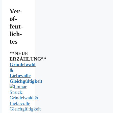
Ver­
öf­
fent­
lich­
tes
**NEUE
ERZÄHLUNG**
Grindelwald
&
Liebevolle
Gleichgültigkeit