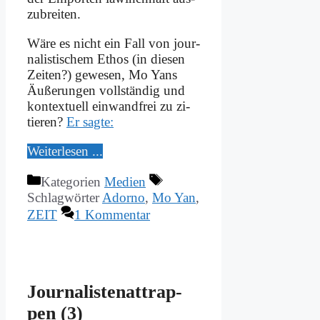
zu­brei­ten.
Wä­re es nicht ein Fall von jour­
na­li­sti­schem Ethos (in die­sen
Zei­ten?) ge­we­sen, Mo Yans
Äu­ße­run­gen voll­stän­dig und
kon­tex­tu­ell ein­wand­frei zu zi­
tie­ren?
Er sag­te:
Wei­ter­le­sen ...
Kategorien
Medien
Schlagwörter
Adorno
,
Mo Yan
,
ZEIT
1 Kommentar
Jour­na­li­sten­at­trap­
pen (3)