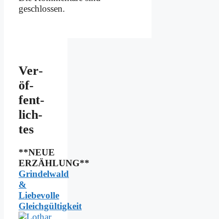
geschlossen.
Ver­
öf­
fent­
lich­
tes
**NEUE
ERZÄHLUNG**
Grindelwald
&
Liebevolle
Gleichgültigkeit