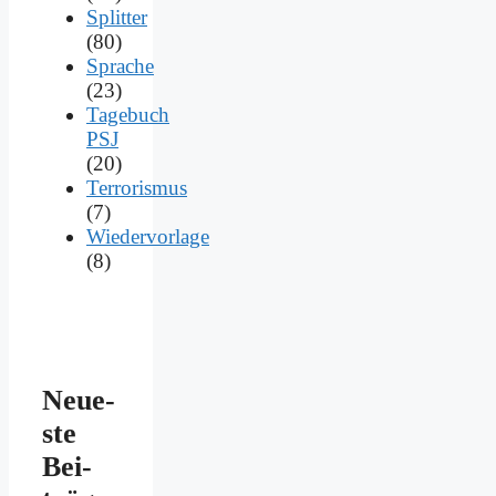
Splitter
(80)
Sprache
(23)
Tagebuch
PSJ
(20)
Terrorismus
(7)
Wiedervorlage
(8)
Neue­
ste
Bei­