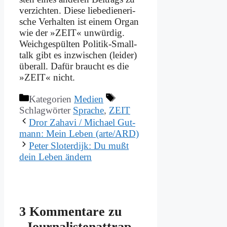
ver­zich­ten. Die­se lie­be­die­ne­ri­
sche Ver­hal­ten ist ei­nem Or­gan
wie der »ZEIT« un­wür­dig.
Weich­ge­spül­ten Po­li­tik-Small­
talk gibt es in­zwi­schen (lei­der)
über­all. Da­für braucht es die
»ZEIT« nicht.
Kategorien
Medien
Schlagwörter
Sprache
,
ZEIT
Dror Za­ha­vi / Mi­cha­el Gut­
mann: Mein Le­ben (arte/ARD)
Pe­ter Slo­ter­di­jk: Du mußt
dein Le­ben än­dern
3 Kommentare zu
„Jour­na­li­sten­at­trap­