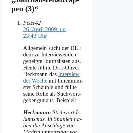
pen (3)“
Peter42
26. April 2009 um
23:43 Uhr
All­ge­mein sucht der DLF
dem zu In­ter­view­en­den
ge­neig­te Jour­na­li­sten aus.
Heu­te führ­te Dirk-Oli­ver
Heck­mann das
In­ter­view
der Wo­che
mit In­nen­mi­ni­
ster Schäub­le und füll­te
sei­ne Rol­le als Stich­wort­
ge­ber gut aus. Bei­spiel:
Heck­mann:
Stich­wort Is­
la­mis­mus. In Spa­ni­en ha­
ben die An­schlä­ge von
Ma­drid un­mit­tel­bar vor