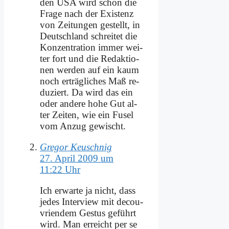
den USA wird schon die
Fra­ge nach der Exi­stenz
von Zei­tun­gen ge­stellt, in
Deutsch­land schrei­tet die
Kon­zen­tra­ti­on im­mer wei­
ter fort und die Re­dak­tio­
nen wer­den auf ein kaum
noch er­träg­li­ches Maß re­
du­ziert. Da wird das ein
oder an­de­re ho­he Gut al­
ter Zei­ten, wie ein Fu­sel
vom An­zug ge­wischt.
Gregor Keuschnig
27. April 2009 um
11:22 Uhr
Ich er­war­te ja nicht, dass
je­des In­ter­view mit de­cou­
vri­en­dem Ge­stus ge­führt
wird. Man er­reicht per se