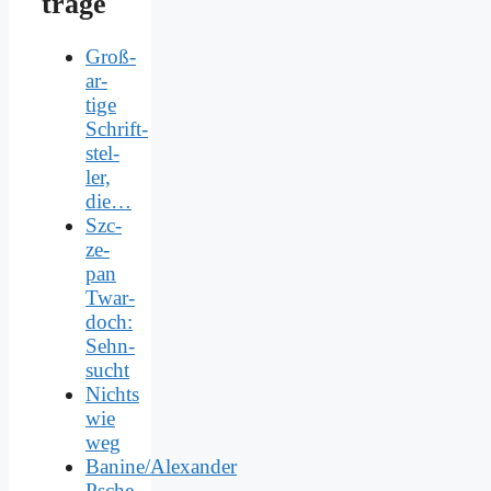
trä­ge
Groß­
ar­
ti­ge
Schrift­
stel­
ler,
die…
Szc­
ze­
pan
Twar­
doch:
Sehn­
sucht
Nichts
wie
weg
Banine/Alexander
Psche­