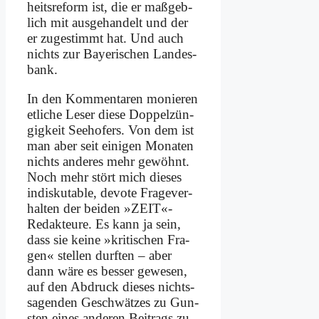
heits­re­form ist, die er maß­geb­
lich mit aus­ge­han­delt und der
er zu­ge­stimmt hat. Und auch
nichts zur Baye­ri­schen Lan­des­
bank.
In den Kom­men­ta­ren mo­nie­ren
et­li­che Le­ser die­se Dop­pel­zün­
gig­keit See­ho­fers. Von dem ist
man aber seit ei­ni­gen Mo­na­ten
nichts an­de­res mehr ge­wöhnt.
Noch mehr stört mich die­ses
in­dis­ku­ta­ble, de­vo­te Fra­ge­ver­
hal­ten der bei­den »ZEIT«-
Redakteure. Es kann ja sein,
dass sie kei­ne »kri­ti­schen Fra­
gen« stel­len durf­ten – aber
dann wä­re es bes­ser ge­we­sen,
auf den Ab­druck die­ses nichts­
sa­gen­den Ge­schwät­zes zu Gun­
sten ei­nes an­de­ren Bei­trags zu