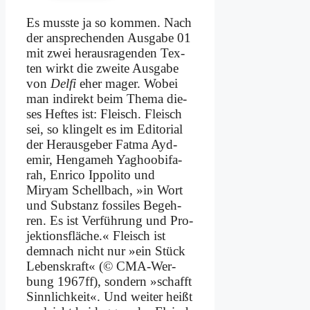
Es muss­te ja so kom­men. Nach
der an­spre­chen­den Aus­ga­be 01
mit zwei her­aus­ra­gen­den Tex­
ten wirkt die zwei­te Aus­ga­be
von
Del­fi
eher ma­ger. Wo­bei
man in­di­rekt beim The­ma die­
ses Hef­tes ist: Fleisch. Fleisch
sei, so klin­gelt es im Edi­to­ri­al
der Her­aus­ge­ber Fat­ma Ay­d­
emir, Hen­g­ameh Yag­hoo­bi­fa­
rah, En­ri­co Ip­po­li­to und
Miryam Schell­bach, »in Wort
und Sub­stanz fos­si­les Be­geh­
ren. Es ist Ver­füh­rung und Pro­
jek­ti­ons­flä­che.« Fleisch ist
dem­nach nicht nur »ein Stück
Le­bens­kraft« (© CMA-Wer­
bung 1967ff), son­dern »schafft
Sinn­lich­keit«. Und wei­ter heißt