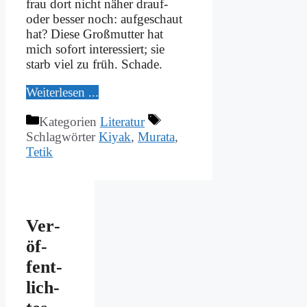
frau dort nicht nä­her drauf-
oder bes­ser noch: auf­ge­schaut
hat? Die­se Groß­mutter hat
mich so­fort in­ter­es­siert; sie
starb viel zu früh. Scha­de.
Wei­ter­le­sen ...
Kategorien
Literatur
Schlagwörter
Kiyak
,
Murata
,
Tetik
Ver­
öf­
fent­
lich­