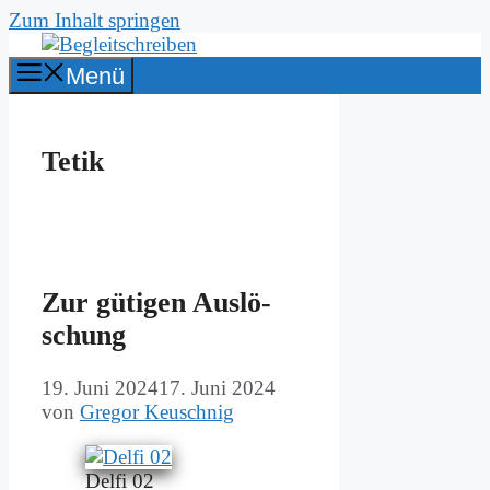
Zum Inhalt springen
Menü
Tetik
Zur gü­ti­gen Aus­lö­
schung
19. Juni 2024
17. Juni 2024
von
Gregor Keuschnig
Del­fi 02