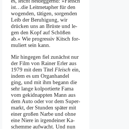
es, leicht heid­eg­gernd: »Fleisch
ist…die Leit­me­ta­pher für den
wo­gen­den, tä­ti­gen, sor­gen­den
Leib der Be­ru­hi­gung, wir
drücken uns an Brü­ste und le­
gen den Kopf auf Schö­ßen
ab.« Wie pro­gres­siv Kitsch for­
mu­liert sein kann.
Mir hin­ge­gen fiel zu­nächst nur
der Film von Rai­ner Er­ler aus
1979 mit dem Ti­tel
Fleisch
ein,
in­dem es um Or­gan­han­del
ging, und mit ihm be­gann die
sehr lan­ge kol­por­tier­te Fa­ma
vom ge­kid­napp­ten Mann aus
dem Au­to oder vor dem Su­per­
markt, der Stun­den spä­ter mit
ei­ner gro­ßen Nar­be und oh­ne
ei­ne Nie­re in ir­gend­ei­ner Ka­
schem­me auf­wacht. Und nun