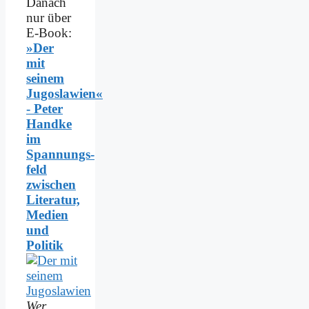
Danach
nur über
E-Book:
»Der
mit
seinem
Jugoslawien«
- Peter
Handke
im
Spannungs­
feld
zwischen
Literatur,
Medien
und
Politik
Wer