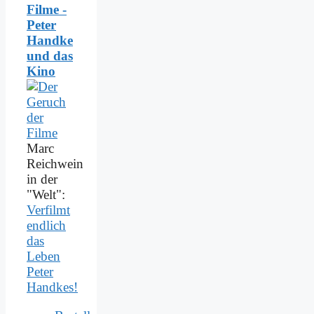
Filme -
Peter
Handke
und das
Kino
Marc
Reichwein
in der
"Welt":
Verfilmt
endlich
das
Leben
Peter
Handkes!