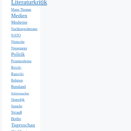
Literaturkritik
Mann Thomas
Medien
Moderne
Nachkriegsliteratur
NATO
Nietzsche
Niggemeier
Politik
Postmoderne
Reich-
Ranicki
Religion
Russland
Schirrmacher
Sloterdijk
Sprache
Strauß
Botho
Tagesschau