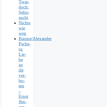
Twar­
doch:
Sehn­
sucht
Nichts
wie
weg
Banine/Alexander
Psche­
ra:
Lie­
be
ist
dir
ver­
bo­
ten
–
Ernst
Jün­
ger