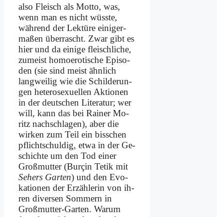
al­so Fleisch als Mot­to, was,
wenn man es nicht wüss­te,
wäh­rend der Lek­tü­re ei­ni­ger­
ma­ßen über­rascht. Zwar gibt es
hier und da ei­ni­ge fleisch­li­che,
zu­meist ho­mo­ero­ti­sche Epi­so­
den (sie sind meist ähn­lich
lang­wei­lig wie die Schil­de­run­
gen he­te­ro­se­xu­el­len Ak­tio­nen
in der deut­schen Li­te­ra­tur; wer
will, kann das bei Rai­ner Mo­
ritz nach­schla­gen), aber die
wir­ken zum Teil ein biss­chen
pflicht­schul­dig, et­wa in der Ge­
schich­te um den Tod ei­ner
Groß­mutter (Bur­çin Te­tik mit
Se­hers Gar­ten
) und den Evo­
ka­tio­nen der Er­zäh­le­rin von ih­
ren di­ver­sen Som­mern in
Groß­mutter-Gar­ten. War­um