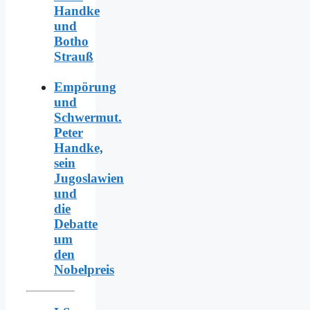
Handke
und
Botho
Strauß
Empörung
und
Schwermut.
Peter
Handke,
sein
Jugoslawien
und
die
Debatte
um
den
Nobelpreis