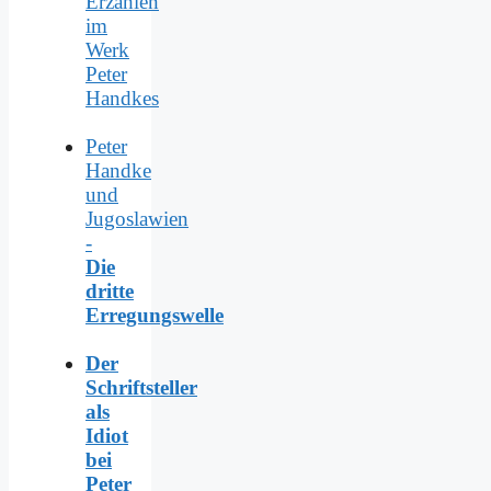
Erzählen
im
Werk
Peter
Handkes
Peter
Handke
und
Jugoslawien
-
Die
dritte
Erregungswelle
Der
Schriftsteller
als
Idiot
bei
Peter