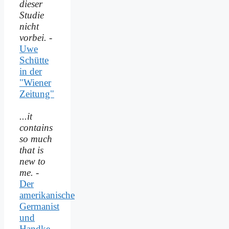
dieser
Studie
nicht
vorbei.
-
Uwe
Schütte
in der
"Wiener
Zeitung"
...it
contains
so much
that is
new to
me.
-
Der
amerikanische
Germanist
und
Handke-