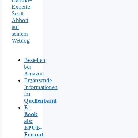
Experte
Scott
Abbott
auf
seinem
Weblog
Bestellen
bei
Amazon
Ergänzende
Informationen
im
Quellenband
E-
Book
als:
EPUB-
Format