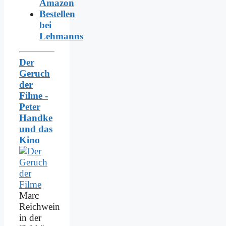
Amazon
Bestellen
bei
Lehmanns
Der
Geruch
der
Filme -
Peter
Handke
und das
Kino
Marc
Reichwein
in der