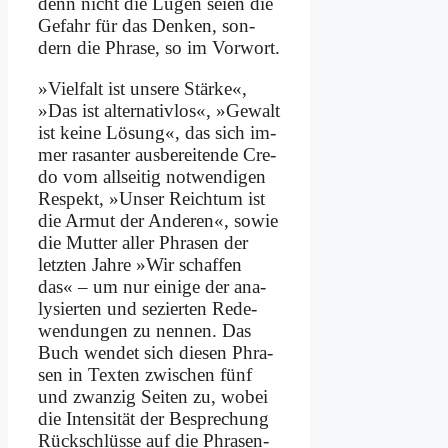
denn nicht die Lü­gen sei­en die
Ge­fahr für das Den­ken, son­
dern die Phra­se, so im Vor­wort.
»Viel­falt ist un­se­re Stär­ke«,
»Das ist al­ter­na­tiv­los«, »Ge­walt
ist kei­ne Lö­sung«, das sich im­
mer ra­san­ter aus­be­rei­ten­de Cre­
do vom all­sei­tig not­wen­di­gen
Re­spekt, »Un­ser Reich­tum ist
die Ar­mut der An­de­ren«, so­wie
die Mut­ter al­ler Phra­sen der
letz­ten Jah­re »Wir schaf­fen
das« – um nur ei­ni­ge der ana­
ly­sier­ten und se­zier­ten Re­de­
wen­dun­gen zu nen­nen. Das
Buch wen­det sich die­sen Phra­
sen in Tex­ten zwi­schen fünf
und zwan­zig Sei­ten zu, wo­bei
die In­ten­si­tät der Be­spre­chung
Rück­schlüs­se auf die Phra­sen­