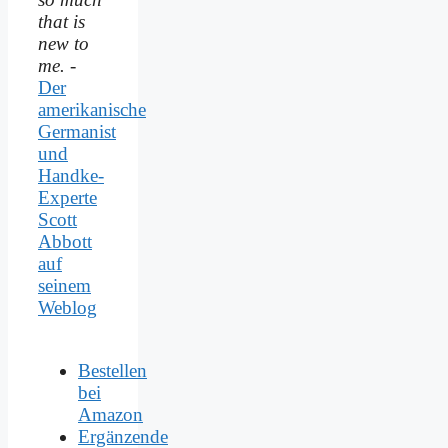
that is
new to
me.
-
Der
amerikanische
Germanist
und
Handke-
Experte
Scott
Abbott
auf
seinem
Weblog
Bestellen
bei
Amazon
Ergänzende