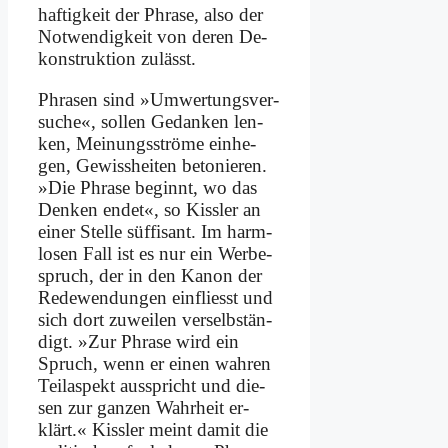
haf­tig­keit der Phra­se, al­so der
Not­wen­dig­keit von de­ren De­
kon­struk­ti­on zu­lässt.
Phra­sen sind »Um­wer­tungs­ver­
su­che«, sol­len Ge­dan­ken len­
ken, Mei­nungs­strö­me ein­he­
gen, Ge­wiss­hei­ten be­to­nie­ren.
»Die Phra­se be­ginnt, wo das
Den­ken en­det«, so Kiss­ler an
ei­ner Stel­le süf­fi­sant. Im harm­
lo­sen Fall ist es nur ein Wer­be­
spruch, der in den Ka­non der
Re­de­wen­dun­gen ein­fliesst und
sich dort zu­wei­len ver­selb­stän­
digt. »Zur Phra­se wird ein
Spruch, wenn er ei­nen wah­ren
Teil­aspekt aus­spricht und die­
sen zur gan­zen Wahr­heit er­
klärt.« Kiss­ler meint da­mit die