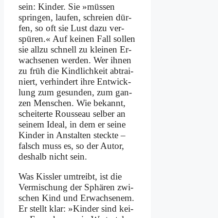
sein: Kin­der. Sie »müs­sen
sprin­gen, lau­fen, schrei­en dür­
fen, so oft sie Lust da­zu ver­
spü­ren.« Auf kei­nen Fall sol­len
sie all­zu schnell zu klei­nen Er­
wach­se­nen wer­den. Wer ih­nen
zu früh die Kind­lich­keit ab­trai­
niert, ver­hin­dert ih­re Ent­wick­
lung zum ge­sun­den, zum gan­
zen Men­schen. Wie be­kannt,
schei­ter­te Rous­se­au sel­ber an
sei­nem Ide­al, in dem er sei­ne
Kin­der in An­stal­ten steck­te –
falsch muss es, so der Au­tor,
des­halb nicht sein.
Was Kiss­ler um­treibt, ist die
Ver­mi­schung der Sphä­ren zwi­
schen Kind und Er­wach­se­nem.
Er stellt klar: »Kin­der sind kei­