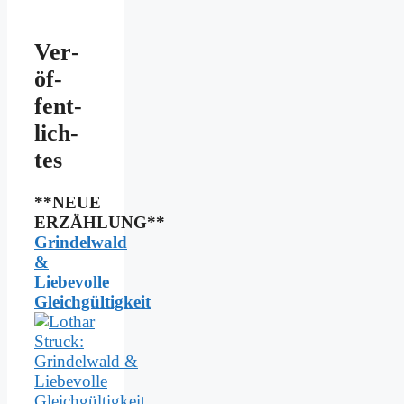
Ver­
öf­
fent­
lich­
tes
**NEUE
ERZÄHLUNG**
Grindelwald
&
Liebevolle
Gleichgültigkeit