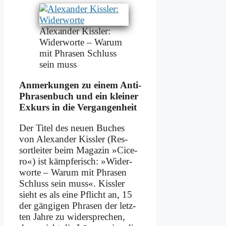
Alex­an­der Kiss­ler:
Wi­der­wor­te – War­um
mit Phra­sen Schluss
sein muss
An­mer­kun­gen zu ei­nem An­ti-
Phra­sen­buch und ein klei­ner
Ex­kurs in die Ver­gan­gen­heit
Der Ti­tel des neu­en Bu­ches
von Alex­an­der Kiss­ler (Res­
sort­lei­ter beim Ma­ga­zin »Ci­ce­
ro«) ist kämp­fe­risch: »Wi­der­
wor­te – War­um mit Phra­sen
Schluss sein muss«. Kiss­ler
sieht es als ei­ne Pflicht an, 15
der gän­gi­gen Phra­sen der letz­
ten Jah­re zu wi­der­spre­chen,