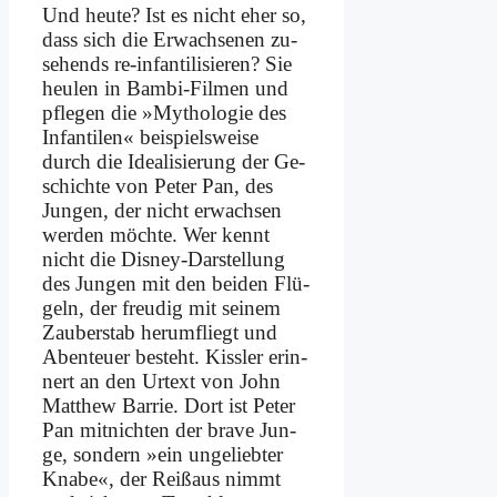
Und heu­te? Ist es nicht eher so,
dass sich die Er­wach­se­nen zu­
se­hends re-in­fan­ti­li­sie­ren? Sie
heu­len in Bam­bi-Fil­men und
pfle­gen die »My­tho­lo­gie des
In­fan­ti­len« bei­spiels­wei­se
durch die Idea­li­sie­rung der Ge­
schich­te von Pe­ter Pan, des
Jun­gen, der nicht er­wach­sen
wer­den möch­te. Wer kennt
nicht die Dis­ney-Dar­stel­lung
des Jun­gen mit den bei­den Flü­
geln, der freu­dig mit sei­nem
Zau­ber­stab her­um­fliegt und
Aben­teu­er be­steht. Kiss­ler er­in­
nert an den Ur­text von John
Matthew Bar­rie. Dort ist Pe­ter
Pan mit­nich­ten der bra­ve Jun­
ge, son­dern »ein un­ge­lieb­ter
Kna­be«, der Reiß­aus nimmt