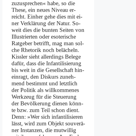
zu­zu­spre­chen« ha­be, so die
The­se, ein neu­es Ni­veau er­
reicht. Ein­her ge­he dies mit ei­
ner Ver­klä­rung der Na­tur. So­
weit dies die bun­ten Sei­ten von
Il­lu­strier­ten oder eso­te­ri­sche
Rat­ge­ber be­trifft, mag man sol­
che Rhe­to­rik noch be­lä­cheln.
Kiss­ler sieht al­ler­dings Be­le­ge
da­für, dass die In­fan­ti­li­sie­rung
bis weit in die Ge­sell­schaft hin­
ein­ragt, den Dis­kurs zu­neh­
mend be­stimmt und letzt­lich
der Po­li­tik als will­kom­me­nes
Werk­zeug für die Steue­rung
der Be­völ­ke­rung die­nen könn­
te bzw. zum Teil schon dient.
Denn: »Wer sich in­fan­ti­li­sie­ren
lässt, wird zum Ob­jekt sou­ve­rä­
ner In­stan­zen, die mut­wil­lig