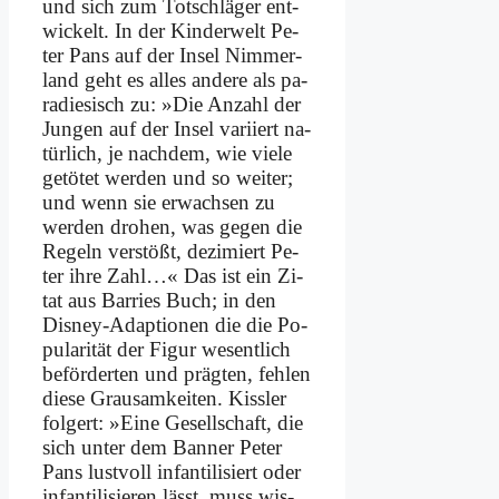
und sich zum Tot­schlä­ger ent­
wickelt. In der Kin­der­welt Pe­
ter Pans auf der In­sel Nim­mer­
land geht es al­les an­de­re als pa­
ra­die­sisch zu: »Die An­zahl der
Jun­gen auf der In­sel va­ri­iert na­
tür­lich, je nach­dem, wie vie­le
ge­tö­tet wer­den und so wei­ter;
und wenn sie er­wach­sen zu
wer­den dro­hen, was ge­gen die
Re­geln ver­stößt, de­zi­miert Pe­
ter ih­re Zahl…« Das ist ein Zi­
tat aus Bar­ries Buch; in den
Dis­ney-Ad­ap­tio­nen die die Po­
pu­la­ri­tät der Fi­gur we­sent­lich
be­för­der­ten und präg­ten, feh­len
die­se Grau­sam­kei­ten. Kiss­ler
fol­gert: »Ei­ne Ge­sell­schaft, die
sich un­ter dem Ban­ner Pe­ter
Pans lust­voll in­fan­ti­li­siert oder
in­fan­ti­li­sie­ren lässt, muss wis­