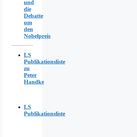
und
die
Debatte
um
den
Nobelpreis
LS
Publikationsliste
zu
Peter
Handke
LS
Publikationsliste