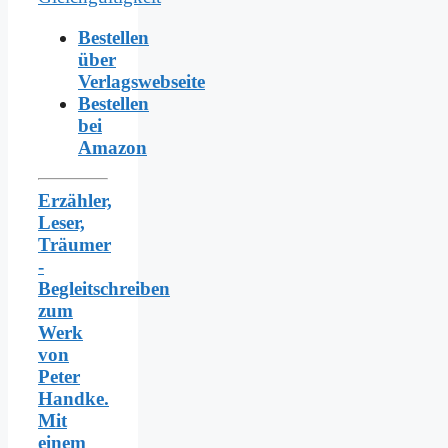
Bestellen
über
Verlagswebseite
Bestellen
bei
Amazon
Erzähler,
Leser,
Träumer
-
Begleitschreiben
zum
Werk
von
Peter
Handke.
Mit
einem