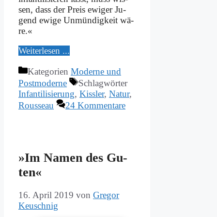
sen, dass der Preis ewi­ger Ju­
gend ewi­ge Un­mün­dig­keit wä­
re.«
Wei­ter­le­sen ...
Kategorien
Moderne und
Postmoderne
Schlagwörter
Infantilisierung
,
Kissler
,
Natur
,
Rousseau
24 Kommentare
»Im Na­men des Gu­
ten«
16. April 2019
von
Gregor
Keuschnig