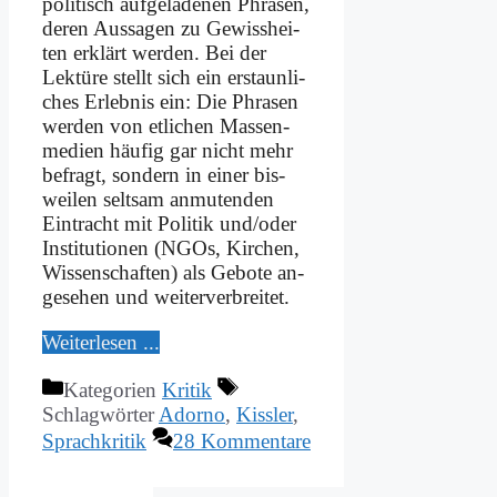
po­li­tisch auf­ge­la­de­nen Phra­sen,
de­ren Aus­sa­gen zu Ge­wiss­hei­
ten er­klärt wer­den. Bei der
Lek­tü­re stellt sich ein er­staun­li­
ches Er­leb­nis ein: Die Phra­sen
wer­den von et­li­chen Mas­sen­
me­di­en häu­fig gar nicht mehr
be­fragt, son­dern in ei­ner bis­
wei­len selt­sam an­mu­ten­den
Ein­tracht mit Po­li­tik und/oder
In­sti­tu­tio­nen (NGOs, Kir­chen,
Wis­sen­schaf­ten) als Ge­bo­te an­
ge­se­hen und wei­ter­ver­brei­tet.
Wei­ter­le­sen ...
Kategorien
Kritik
Schlagwörter
Adorno
,
Kissler
,
Sprachkritik
28 Kommentare