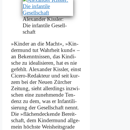
Alex­an­der Kiss­ler:
Die in­fan­ti­le Ge­sell­
schaft
»Kin­der an die Macht«, »Kin­
der­mund tut Wahr­heit kund« –
an Be­kennt­nis­sen, das Kin­di­
sche zu idea­li­sie­ren, hat es nie
ge­fehlt. Alex­an­der Kiss­ler, einst
Ci­ce­ro-Re­dak­teur und seit kur­
zem bei der Neu­en Zür­cher
Zei­tung, sieht al­ler­dings in­zwi­
schen ei­ne zu­neh­men­de Ten­
denz zu dem, was er In­fan­ti­li­
sie­rung der Ge­sell­schaft nennt.
Die »flä­chen­decken­de Be­reit­
schaft, dem Kin­der­mund all­ge­
mein höch­ste Weis­heits­gra­de