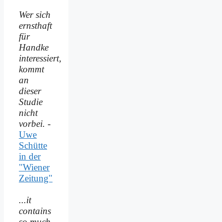
Wer sich
ernsthaft
für
Handke
interessiert,
kommt
an
dieser
Studie
nicht
vorbei.
-
Uwe
Schütte
in der
"Wiener
Zeitung"
...it
contains
so much