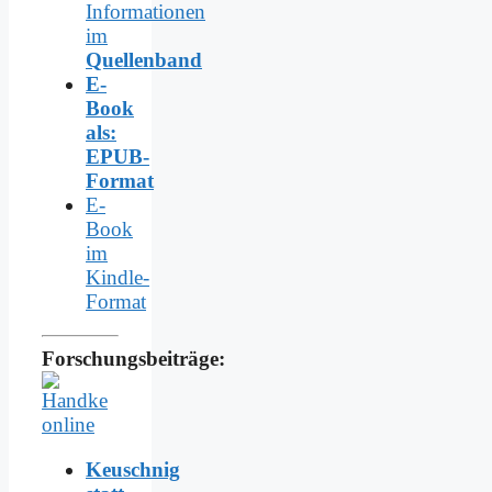
Informationen
im
Quellenband
E-
Book
als:
EPUB-
Format
E-
Book
im
Kindle-
Format
Forschungsbeiträge:
Keuschnig