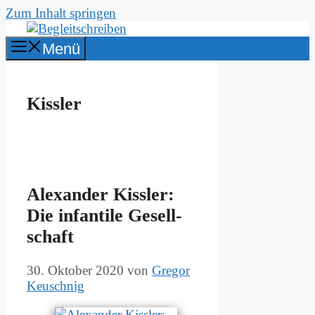
Zum Inhalt springen
Menü
Kissler
Alex­an­der Kiss­ler:
Die in­fan­ti­le Ge­sell­
schaft
30. Oktober 2020
von
Gregor
Keuschnig