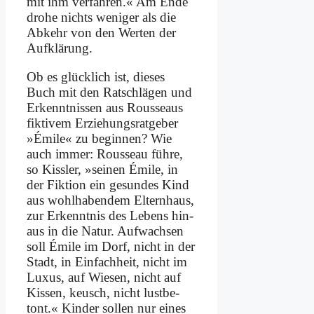
mit ihm ver­fah­ren.« Am En­de
dro­he nichts we­ni­ger als die
Ab­kehr von den Wer­ten der
Auf­klä­rung.
Ob es glück­lich ist, die­ses
Buch mit den Rat­schlä­gen und
Er­kennt­nis­sen aus Rous­se­aus
fik­ti­vem Er­zie­hungs­rat­ge­ber
»Émi­le« zu be­gin­nen? Wie
auch im­mer: Rous­se­au füh­re,
so Kiss­ler, »sei­nen Émi­le, in
der Fik­ti­on ein ge­sun­des Kind
aus wohl­ha­ben­dem El­tern­haus,
zur Er­kennt­nis des Le­bens hin­
aus in die Na­tur. Auf­wach­sen
soll Émi­le im Dorf, nicht in der
Stadt, in Ein­fach­heit, nicht im
Lu­xus, auf Wie­sen, nicht auf
Kis­sen, keusch, nicht lust­be­
tont.« Kin­der sol­len nur ei­nes