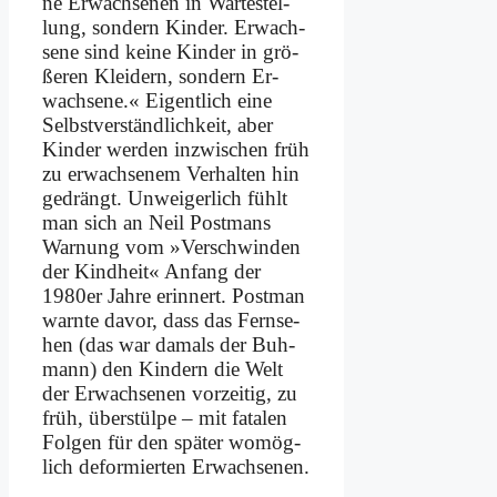
ne Er­wach­se­nen in War­te­stel­
lung, son­dern Kin­der. Er­wach­
se­ne sind kei­ne Kin­der in grö­
ße­ren Klei­dern, son­dern Er­
wach­se­ne.« Ei­gent­lich ei­ne
Selbst­ver­ständ­lich­keit, aber
Kin­der wer­den in­zwi­schen früh
zu er­wach­se­nem Ver­hal­ten hin
ge­drängt. Un­wei­ger­lich fühlt
man sich an Neil Post­mans
War­nung vom »Ver­schwin­den
der Kind­heit« An­fang der
1980er Jah­re er­in­nert. Post­man
warn­te da­vor, dass das Fern­se­
hen (das war da­mals der Buh­
mann) den Kin­dern die Welt
der Er­wach­se­nen vor­zei­tig, zu
früh, über­stül­pe – mit fa­ta­len
Fol­gen für den spä­ter wo­mög­
lich de­for­mier­ten Er­wach­se­nen.