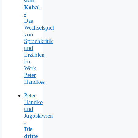
statt
Kobal
-
Das
Wechselspiel
von
Sprachkritik
und
Erzählen
im
Werk
Peter
Handkes
Peter
Handke
und
Jugoslawien
-
Die
dritte