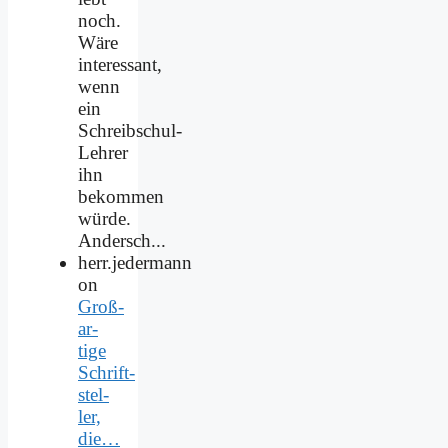
noch.
Wäre
interessant,
wenn
ein
Schreibschul-
Lehrer
ihn
bekommen
würde.
Andersch...
herr.jedermann
on
Groß­
ar­
ti­ge
Schrift­
stel­
ler,
die…