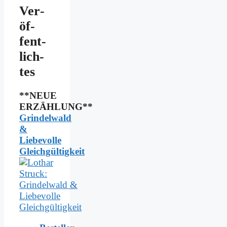
Ver­
öf­
fent­
lich­
tes
**NEUE
ERZÄHLUNG**
Grindelwald
&
Liebevolle
Gleichgültigkeit