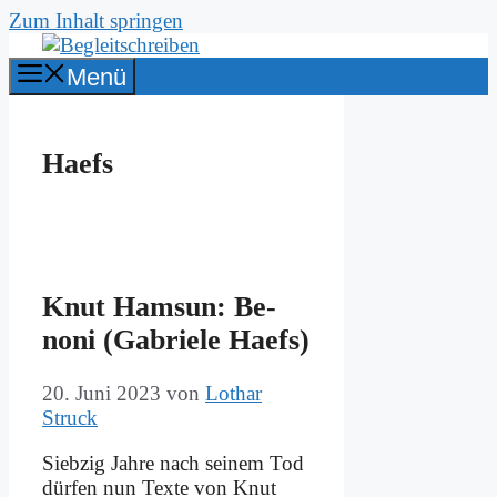
Zum Inhalt springen
Menü
Haefs
Knut Ham­sun: Be­
noni (Ga­brie­le Haefs)
20. Juni 2023
von
Lothar
Struck
Sieb­zig Jah­re nach sei­nem Tod
dür­fen nun Tex­te von Knut