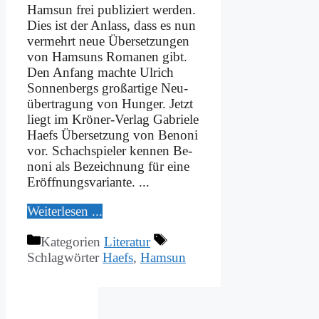
Ham­sun frei pu­bli­ziert wer­den.
Dies ist der An­lass, dass es nun
ver­mehrt neue Über­set­zun­gen
von Ham­suns Ro­ma­nen gibt.
Den An­fang mach­te Ul­rich
Son­nen­bergs groß­ar­ti­ge Neu­
über­tra­gung von Hun­ger. Jetzt
liegt im Krö­­ner-Ver­­lag Ga­brie­le
Haefs Über­set­zung von Be­noni
vor. Schach­spie­ler ken­nen Be­
noni als Be­zeich­nung für ei­ne
Er­öff­nungs­va­ri­an­te. ...
Wei­ter­le­sen ...
Kategorien
Literatur
Schlagwörter
Haefs
,
Hamsun