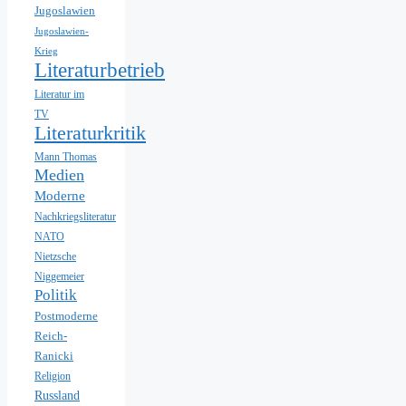
Jugoslawien
Jugoslawien-
Krieg
Literaturbetrieb
Literatur im
TV
Literaturkritik
Mann Thomas
Medien
Moderne
Nachkriegsliteratur
NATO
Nietzsche
Niggemeier
Politik
Postmoderne
Reich-
Ranicki
Religion
Russland