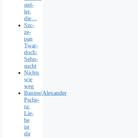
stel­
ler,
die…
Szc­
ze­
pan
Twar­
doch:
Sehn­
sucht
Nichts
wie
weg
Banine/Alexander
Psche­
ra:
Lie­
be
ist
dir