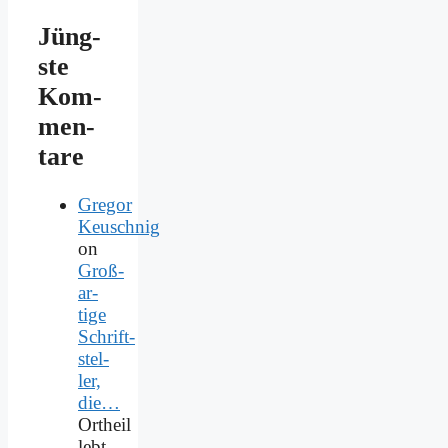
Jüng­
ste
Kom­
men­
ta­re
Gregor
Keuschnig
on
Groß­
ar­
ti­ge
Schrift­
stel­
ler,
die…
Ortheil
lebt