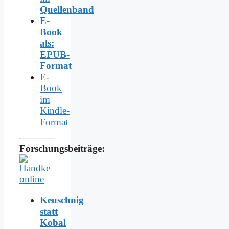
Quellenband
E-
Book
als:
EPUB-
Format
E-
Book
im
Kindle-
Format
Forschungsbeiträge:
Keuschnig
statt
Kobal