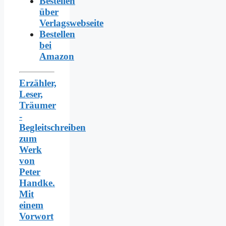
Bestellen
über
Verlagswebseite
Bestellen
bei
Amazon
Erzähler,
Leser,
Träumer
-
Begleitschreiben
zum
Werk
von
Peter
Handke.
Mit
einem
Vorwort