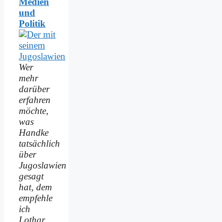
Medien
und
Politik
Wer
mehr
darüber
erfahren
möchte,
was
Handke
tatsächlich
über
Jugoslawien
gesagt
hat, dem
empfehle
ich
Lothar