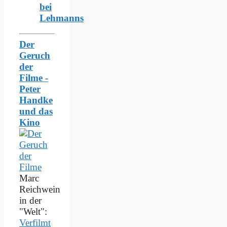
bei
Lehmanns
Der
Geruch
der
Filme -
Peter
Handke
und das
Kino
Marc
Reichwein
in der
"Welt":
Verfilmt