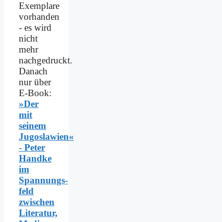
Exemplare
vorhanden
- es wird
nicht
mehr
nachgedruckt.
Danach
nur über
E-Book:
»Der
mit
seinem
Jugoslawien«
- Peter
Handke
im
Spannungs­
feld
zwischen
Literatur,