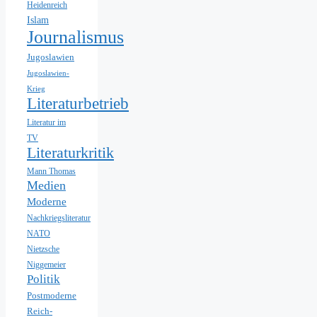
Heidenreich
Islam
Journalismus
Jugoslawien
Jugoslawien-
Krieg
Literaturbetrieb
Literatur im
TV
Literaturkritik
Mann Thomas
Medien
Moderne
Nachkriegsliteratur
NATO
Nietzsche
Niggemeier
Politik
Postmoderne
Reich-