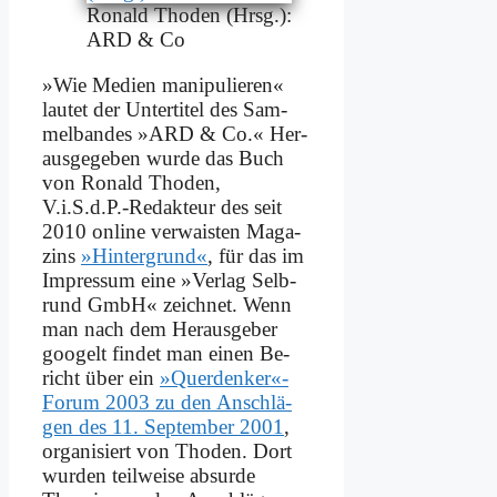
Ro­nald Tho­den (Hrsg.):
ARD & Co
»Wie Me­di­en ma­ni­pu­lie­ren«
lau­tet der Un­ter­ti­tel des Sam­
mel­ban­des »ARD & Co.« Her­
aus­ge­ge­ben wur­de das Buch
von Ro­nald Tho­den,
V.i.S.d.P.-Redakteur des seit
2010 on­line ver­wai­sten Ma­ga­
zins
»Hin­ter­grund«
, für das im
Im­pres­sum ei­ne »Ver­lag Selb­
rund GmbH« zeich­net. Wenn
man nach dem Her­aus­ge­ber
goo­gelt fin­det man ei­nen Be­
richt über ein
»Querdenker«-
Forum 2003 zu den An­schlä­
gen des 11. Sep­tem­ber 2001
,
or­ga­ni­siert von Tho­den. Dort
wur­den teil­wei­se ab­sur­de