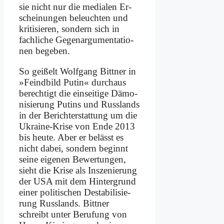
sie nicht nur die me­dia­len Er­
schei­nun­gen be­leuch­ten und
kri­ti­sie­ren, son­dern sich in
fach­li­che Ge­gen­ar­gu­men­ta­tio­
nen be­ge­ben.
So gei­ßelt Wolf­gang Bitt­ner in
»Feind­bild Pu­tin« durch­aus
be­rech­tigt die ein­sei­ti­ge Dä­mo­
ni­sie­rung Pu­tins und Russ­lands
in der Be­richt­erstat­tung um die
Ukrai­ne-Kri­se von En­de 2013
bis heu­te. Aber er be­lässt es
nicht da­bei, son­dern be­ginnt
sei­ne ei­ge­nen Be­wer­tun­gen,
sieht die Kri­se als In­sze­nie­rung
der USA mit dem Hin­ter­grund
ei­ner po­li­ti­schen De­sta­bi­li­sie­
rung Russ­lands. Bitt­ner
schreibt un­ter Be­ru­fung von