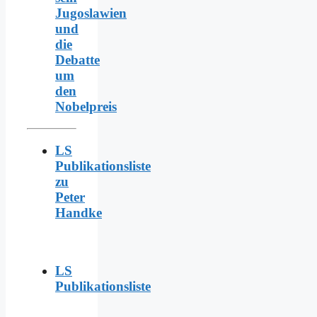
Jugoslawien
und
die
Debatte
um
den
Nobelpreis
LS
Publikationsliste
zu
Peter
Handke
LS
Publikationsliste