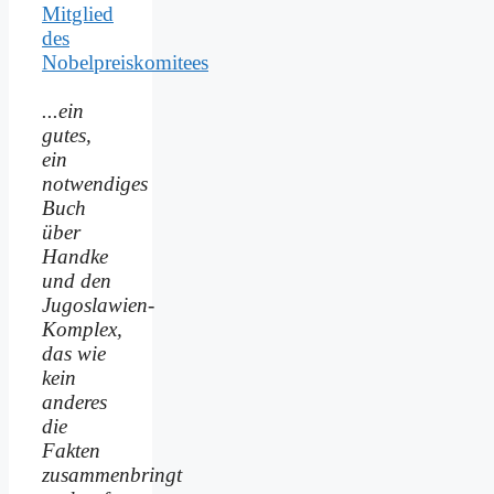
Mitglied
des
Nobelpreiskomitees
...ein
gutes,
ein
notwendiges
Buch
über
Handke
und den
Jugoslawien-
Komplex,
das wie
kein
anderes
die
Fakten
zusammenbringt