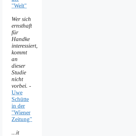
"Welt"
Wer sich
ernsthaft
für
Handke
interessiert,
kommt
an
dieser
Studie
nicht
vorbei.
-
Uwe
Schütte
in der
"Wiener
Zeitung"
...it