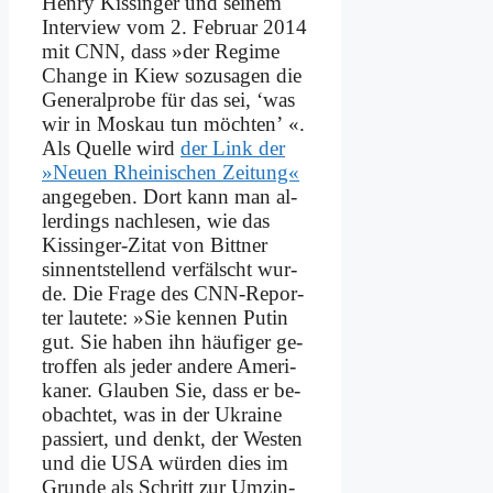
Hen­ry Kis­sin­ger und sei­nem
In­ter­view vom 2. Fe­bru­ar 2014
mit CNN, dass »der Re­gime
Ch­an­ge in Kiew so­zu­sa­gen die
Ge­ne­ral­pro­be für das sei, ‘was
wir in Mos­kau tun möch­ten’ «.
Als Quel­le wird
der Link der
»Neu­en Rhei­ni­schen Zei­tung«
an­ge­ge­ben. Dort kann man al­
ler­dings nach­le­sen, wie das
Kis­sin­ger-Zi­tat von Bitt­ner
sinn­ent­stel­lend ver­fälscht wur­
de. Die Fra­ge des CNN-Re­por­
ter lau­te­te: »Sie ken­nen Pu­tin
gut. Sie ha­ben ihn häu­fi­ger ge­
trof­fen als je­der an­de­re Ame­ri­
ka­ner. Glau­ben Sie, dass er be­
ob­ach­tet, was in der Ukrai­ne
pas­siert, und denkt, der We­sten
und die USA wür­den dies im
Grun­de als Schritt zur Um­zin­