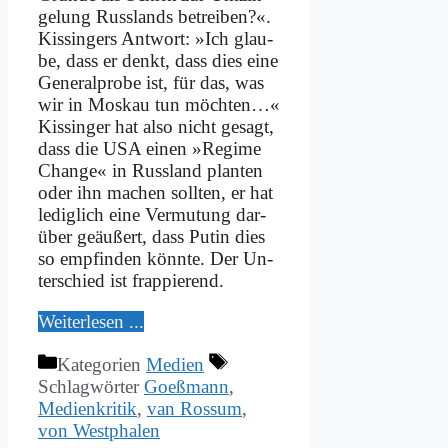
ge­lung Russ­lands be­trei­ben?«.
Kis­sin­gers Ant­wort: »Ich glau­
be, dass er denkt, dass dies ei­ne
Ge­ne­ral­pro­be ist, für das, was
wir in Mos­kau tun möch­ten…«
Kis­sin­ger hat al­so nicht ge­sagt,
dass die USA ei­nen »Re­gime
Ch­an­ge« in Russ­land plan­ten
oder ihn ma­chen soll­ten, er hat
le­dig­lich ei­ne Ver­mu­tung dar­
über ge­äu­ßert, dass Pu­tin dies
so emp­fin­den könn­te. Der Un­
ter­schied ist frap­pie­rend.
Wei­ter­le­sen ...
Kategorien
Medien
Schlagwörter
Goeßmann
,
Medienkritik
,
van Rossum
,
von Westphalen