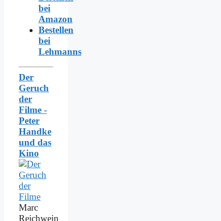
bei
Amazon
Bestellen
bei
Lehmanns
Der
Geruch
der
Filme -
Peter
Handke
und das
Kino
Marc
Reichwein