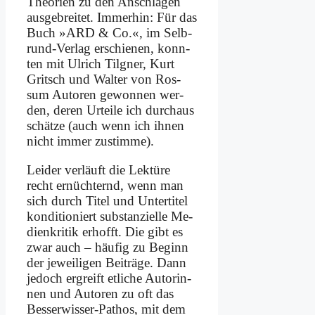
Theo­rien zu den An­schlä­gen
aus­ge­brei­tet. Im­mer­hin: Für das
Buch »ARD & Co.«, im Selb­
rund-Ver­lag er­schie­nen, konn­
ten mit Ul­rich Til­g­ner, Kurt
Grit­sch und Wal­ter von Ros­
sum Au­toren ge­won­nen wer­
den, de­ren Ur­tei­le ich durch­aus
schät­ze (auch wenn ich ih­nen
nicht im­mer zu­stim­me).
Lei­der ver­läuft die Lek­tü­re
recht er­nüch­ternd, wenn man
sich durch Ti­tel und Un­ter­ti­tel
kon­di­tio­niert sub­stan­zi­el­le Me­
di­en­kri­tik er­hofft. Die gibt es
zwar auch – häu­fig zu Be­ginn
der je­wei­li­gen Bei­trä­ge. Dann
je­doch er­greift et­li­che Au­torin­
nen und Au­toren zu oft das
Bes­ser­wis­ser-Pa­thos, mit dem