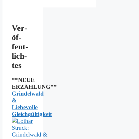
Ver­
öf­
fent­
lich­
tes
**NEUE
ERZÄHLUNG**
Grindelwald
&
Liebevolle
Gleichgültigkeit