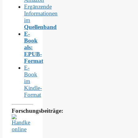
Ergänzende
Informationen
im
Quellenband
E-
Book
als:
EPUB-
Format
E-
Book
im
Kindle-
Format
Forschungsbeiträge: