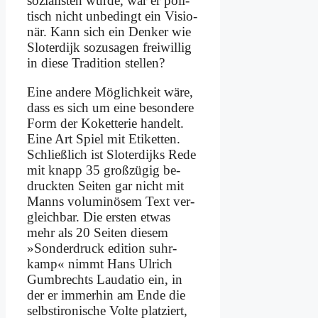
so­zia­li­sten wur­de, war er po­li­
tisch nicht un­be­dingt ein Vi­sio­
när. Kann sich ein Den­ker wie
Slo­ter­di­jk so­zu­sa­gen frei­wil­lig
in die­se Tra­di­ti­on stel­len?
Ei­ne an­de­re Mög­lich­keit wä­re,
dass es sich um ei­ne be­son­de­re
Form der Ko­ket­te­rie han­delt.
Ei­ne Art Spiel mit Eti­ket­ten.
Schließ­lich ist Slo­ter­di­jks Re­de
mit knapp 35 groß­zü­gig be­
druck­ten Sei­ten gar nicht mit
Manns vo­lu­mi­nö­sem Text ver­
gleich­bar. Die er­sten et­was
mehr als 20 Sei­ten die­sem
»Son­der­druck edi­ti­on suhr­
kamp« nimmt Hans Ul­rich
Gum­b­rechts Lau­da­tio ein, in
der er im­mer­hin am En­de die
selbst­iro­ni­sche Vol­te plat­ziert,