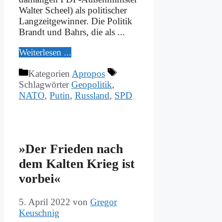
Wal­ter Scheel) als po­li­ti­scher
Lang­zeit­ge­win­ner. Die Po­li­tik
Brandt und Bahrs, die als ...
Wei­ter­le­sen ...
Kategorien
Apropos
Schlagwörter
Geopolitik
,
NATO
,
Putin
,
Russland
,
SPD
»Der Frie­den nach
dem Kal­ten Krieg ist
vor­bei«
5. April 2022
von
Gregor
Keuschnig