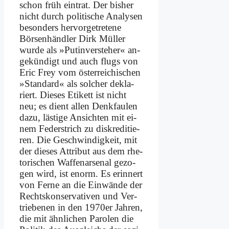
schon früh ein­trat. Der bis­her
nicht durch po­li­ti­sche Ana­ly­sen
be­son­ders her­vor­ge­tre­te­ne
Börsen­händler Dirk Mül­ler
wur­de als »Putin­ver­ste­her« an­
ge­kün­digt und auch flugs von
Eric Frey vom öster­rei­chi­schen
»Stan­dard« als sol­cher de­kla­
riert. Die­ses Eti­kett ist nicht
neu; es dient al­len Denk­fau­len
da­zu, lä­sti­ge An­sich­ten mit ei­
nem Fe­der­strich zu dis­kre­di­tie­
ren. Die Ge­schwin­dig­keit, mit
der die­ses At­tri­but aus dem rhe­
to­ri­schen Waf­fen­ar­se­nal ge­zo­
gen wird, ist enorm. Es er­in­nert
von Fer­ne an die Ein­wän­de der
Rechts­kon­ser­va­ti­ven und Ver­
trie­be­nen in den 1970er Jah­ren,
die mit ähn­li­chen Pa­ro­len die