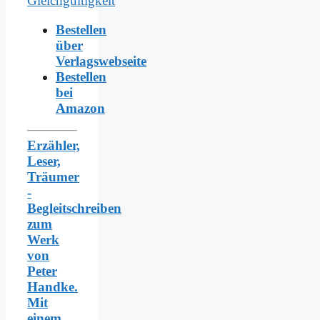
Bestellen
über
Verlagswebseite
Bestellen
bei
Amazon
Erzähler,
Leser,
Träumer
-
Begleitschreiben
zum
Werk
von
Peter
Handke.
Mit
einem