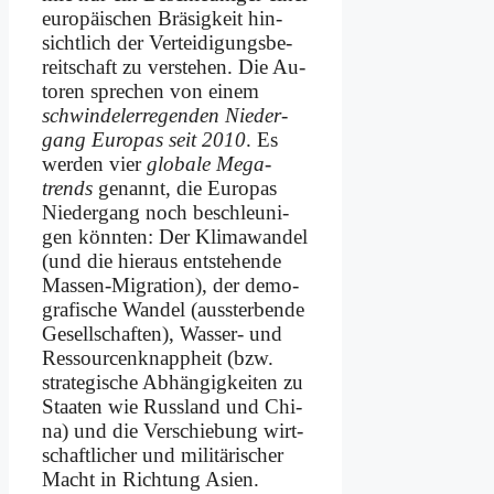
eu­ro­päi­schen Brä­sig­keit hin­
sicht­lich der Ver­tei­di­gungs­be­
reit­schaft zu ver­ste­hen. Die Au­
toren spre­chen von ei­nem
schwin­del­erre­gen­den Nie­der­
gang Eu­ro­pas seit 2010
. Es
wer­den vier
glo­ba­le Me­ga­
trends
ge­nannt, die Eu­ro­pas
Nie­der­gang noch be­schleu­ni­
gen könn­ten: Der Kli­ma­wan­del
(und die hier­aus ent­ste­hen­de
Mas­sen-Mi­gra­ti­on), der de­mo­
gra­fi­sche Wan­del (aus­ster­ben­de
Ge­sell­schaf­ten), Was­ser- und
Res­sour­cen­knapp­heit (bzw.
stra­te­gi­sche Ab­hän­gig­kei­ten zu
Staa­ten wie Russ­land und Chi­
na) und die Ver­schie­bung wirt­
schaft­li­cher und mi­li­tä­ri­scher
Macht in Rich­tung Asi­en.