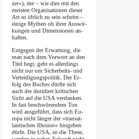
zer«), der – wie dies mit den
mei­sten Or­ga­ni­sa­tio­nen die­ser
Art so üb­lich zu sein scheint –
ei­ni­ge My­then ob ih­rer Aus­wir­
kun­gen und Di­men­sio­nen an­
haf­ten.
Ent­ge­gen der Er­war­tung, die
man nach dem Vor­wort an den
Ti­tel hegt, geht es al­ler­dings
nicht nur um Si­cher­heits- und
Ver­tei­di­gungs­po­li­tik. Der Er­
folg des Bu­ches dürf­te sich
auch der de­zi­diert kri­ti­schen
Sicht auf die USA ver­dan­ken.
In fast be­schwö­ren­dem Ton
wird aus­ge­führt, dass sich Eu­
ro­pa nicht län­ger der »trans­at­
lan­ti­schen Il­lu­si­on« hin­ge­ben
dür­fe. Die USA, so die The­se,
wer­den in na­her Zu­kunft nicht