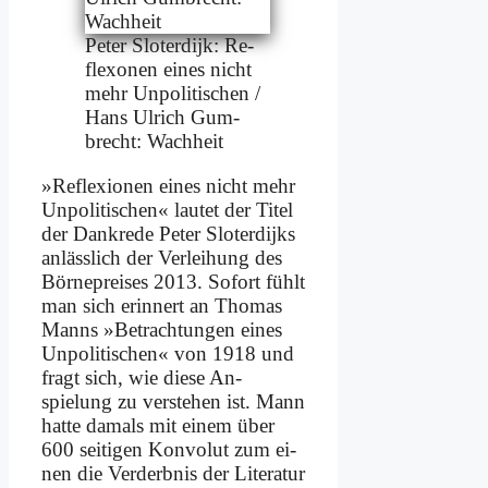
Pe­ter Slo­ter­di­jk: Re­
flexo­nen ei­nes nicht
mehr Un­po­li­ti­schen /
Hans Ul­rich Gum­
brecht: Wach­heit
»Re­fle­xio­nen ei­nes nicht mehr
Un­po­li­ti­schen« lau­tet der Ti­tel
der Dank­re­de Pe­ter Slo­ter­di­jks
an­läss­lich der Ver­lei­hung des
Börn­e­prei­ses 2013. So­fort fühlt
man sich er­in­nert an Tho­mas
Manns »Be­trach­tun­gen ei­nes
Un­politischen« von 1918 und
fragt sich, wie die­se An­
spielung zu ver­ste­hen ist. Mann
hat­te da­mals mit ei­nem über
600 sei­ti­gen Kon­vo­lut zum ei­
nen die Ver­derb­nis der Li­te­ra­tur