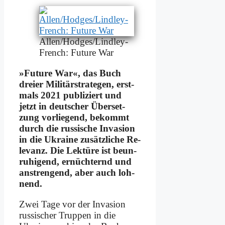
Al­len/Hod­ge­s/­Lind­ley-
French: Fu­ture War
»Fu­ture War«, das Buch
drei­er Mi­li­tär­stra­te­gen, erst­
mals 2021 pu­bli­ziert und
jetzt in deut­scher Über­set­
zung vor­lie­gend, be­kommt
durch die rus­si­sche In­va­si­on
in die Ukrai­ne zu­sätz­li­che Re­
le­vanz. Die Lek­tü­re ist be­un­
ru­hi­gend, er­nüch­ternd und
an­stren­gend, aber auch loh­
nend.
Zwei Ta­ge vor der In­va­si­on
rus­si­scher Trup­pen in die