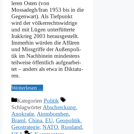
le­ren Osten (von
Mossadegh/Iran 1953 bis in die
Ge­gen­wart). Als Tief­punkt
wird der völ­ker­rechts­wid­ri­ge
und mit Lü­gen un­ter­füt­ter­te
Irak­krieg 2003 her­aus­ge­stellt.
Im­mer­hin wür­den die Af­fä­ren
und Miss­grif­fe der Au­ßen­po­li­
tik im Nach­hin­ein min­de­stens
teil­wei­se öf­fent­lich auf­ge­ar­bei­
tet – an­ders als et­wa in Dik­ta­tu­
ren.
Wei­ter­le­sen ...
Kategorien
Politik
Schlagwörter
Abschreckung
,
Anokratie
,
Atombomben
,
Braml
,
China
,
EU
,
Geopolitik
,
Geostrategie
,
NATO
,
Russland
,