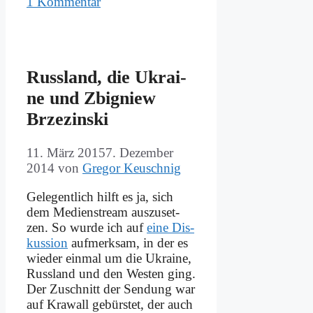
1 Kommentar
Russ­land, die Ukrai­
ne und Zbi­gniew
Brze­zin­ski
11. März 2015
7. Dezember
2014
von
Gregor Keuschnig
Ge­le­gent­lich hilft es ja, sich
dem Me­di­en­stream aus­zu­set­
zen. So wur­de ich auf
ei­ne Dis­
kus­si­on
auf­merk­sam, in der es
wie­der ein­mal um die Ukrai­ne,
Russ­land und den We­sten ging.
Der Zu­schnitt der Sen­dung war
auf Kra­wall ge­bür­stet, der auch