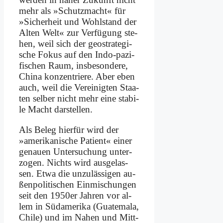
mehr als »Schutz­macht« für
»Si­cher­heit und Wohl­stand der
Al­ten Welt« zur Ver­fü­gung ste­
hen, weil sich der geo­stra­te­gi­
sche Fo­kus auf den In­do-pa­zi­
fi­schen Raum, ins­be­son­de­re,
Chi­na kon­zen­trie­re. Aber eben
auch, weil die Ver­ei­nig­ten Staa­
ten sel­ber nicht mehr ei­ne sta­bi­
le Macht dar­stel­len.
Als Be­leg hier­für wird der
»ame­ri­ka­ni­sche Pa­ti­ent« ei­ner
ge­nau­en Un­ter­su­chung un­ter­
zo­gen. Nichts wird aus­ge­las­
sen. Et­wa die un­zu­läs­si­gen au­
ßen­po­li­ti­schen Ein­mi­schun­gen
seit den 1950er Jah­ren vor al­
lem in Süd­ame­ri­ka (Gua­te­ma­la,
Chi­le) und im Na­hen und Mitt­