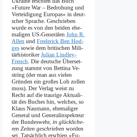
Ukrai­ne er­schien das Buch
»Fu­ture War – Be­dro­hung und
Ver­tei­di­gung Eu­ro­pas« in deut­
scher Spra­che. Ge­schrie­ben
wur­de es von den bei­den ehe­
ma­li­gen US-Ge­ne­rä­len
John R.
Al­len
und
Fre­de­rick Ben Hod­
ges
so­wie dem bri­ti­schen Mi­li­
tär­hi­sto­ri­ker
Ju­li­an Lind­ley-
French
. Die deut­sche Über­set­
zung stammt von Bet­ti­na Ve­
string (der man aus vie­len
Grün­den ein gro­ßes Lob zol­len
muss). Der Ver­lag weist zu
Recht auf die trau­ri­ge Ak­tua­li­
tät des Bu­ches hin, wel­ches, so
Klaus Nau­mann, ehe­ma­li­ger
Ge­ne­ral und Ge­ne­ral­inspek­teur
der Bun­des­wehr,
in glück­li­che­
ren Zei­ten ge­schrie­ben
wor­den
sei. Tat­säch­lich er­schien »Fu­