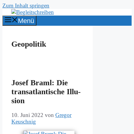
Zum Inhalt springen
Menü
Geopolitik
Jo­sef Braml: Die
trans­at­lan­ti­sche Il­lu­
si­on
10. Juni 2022
von
Gregor
Keuschnig