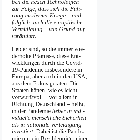
ben die neu­en Tech­no­lo­gien
zur Fol­ge, dass sich die Füh­
rung mo­der­ner Krie­ge – und
folg­lich auch die eu­ro­päi­sche
Ver­tei­di­gung – von Grund auf
ver­än­dert.
Lei­der sind, so die im­mer wie­
der­hol­te Prä­mis­se, die­se Ent­
wick­lun­gen durch die Co­vid-
19-Pan­de­mie ins­be­son­de­re in
Eu­ro­pa, aber auch in den USA,
aus dem Fo­kus ge­ra­ten. Die
Staa­ten hät­ten, wie es leicht
vor­wurfs­voll – vor al­lem in
Rich­tung Deutsch­land – heißt,
in der Pan­de­mie
lie­ber in in­di­
vi­du­el­le mensch­li­che Si­cher­heit
als in na­tio­na­le Ver­tei­di­gung
in­ve­stiert
. Da­bei ist die Pan­de­
mie nur ein Be­schleu­ni­ger ei­ner