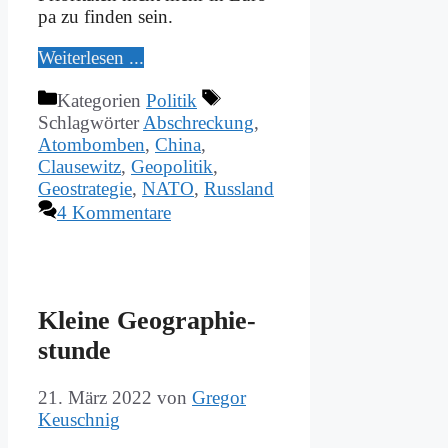
pa zu fin­den sein.
Wei­ter­le­sen ...
Kategorien
Politik
Schlagwörter
Abschreckung
,
Atombomben
,
China
,
Clausewitz
,
Geopolitik
,
Geostrategie
,
NATO
,
Russland
4 Kommentare
Klei­ne Geo­gra­phie­
stun­de
21. März 2022
von
Gregor
Keuschnig