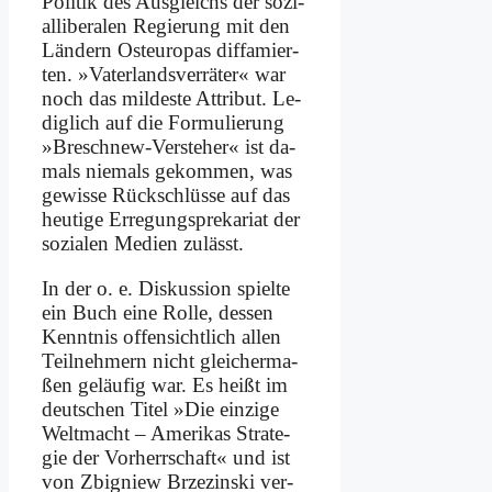
Po­li­tik des Aus­gleichs der so­zi­
al­li­be­ra­len Re­gie­rung mit den
Län­dern Ost­eu­ro­pas dif­fa­mier­
ten. »Vaterlands­verräter« war
noch das mil­de­ste At­tri­but. Le­
dig­lich auf die For­mu­lie­rung
»Bre­sch­new-Ver­ste­her« ist da­
mals nie­mals ge­kom­men, was
ge­wis­se Rück­schlüs­se auf das
heu­ti­ge Er­re­gungs­pre­ka­ri­at der
so­zia­len Me­di­en zu­lässt.
In der o. e. Dis­kus­si­on spiel­te
ein Buch ei­ne Rol­le, des­sen
Kennt­nis of­fen­sicht­lich al­len
Teil­neh­mern nicht glei­cher­ma­
ßen ge­läu­fig war. Es heißt im
deut­schen Ti­tel »Die ein­zi­ge
Welt­macht – Ame­ri­kas Stra­te­
gie der Vor­herr­schaft« und ist
von Zbi­gniew Brze­zin­ski ver­