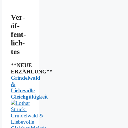
Ver­
öf­
fent­
lich­
tes
**NEUE
ERZÄHLUNG**
Grindelwald
&
Liebevolle
Gleichgültigkeit