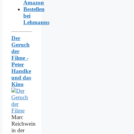
Amazon
Bestellen
bei
Lehmanns
Der
Geruch
der
Filme -
Peter
Handke
und das
Kino
Marc
Reichwein
in der