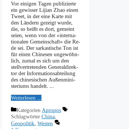
Vor ei­ni­gen Ta­gen pu­bli­zier­te
ein ge­wis­ser Li­ji­an Zhao ei­nen
Tweet, in der ei­ne Kar­te mit
den Län­dern ge­zeigt wur­de,
die, so heißt es dort, ge­meint
sei­en, wenn von der »in­ter­na­
tio­na­len Ge­mein­schaft« die Re­
de sei. Der sar­ka­sti­sche Ton ist
für ei­nen Chi­ne­sen un­ge­wöhn­
lich, zu­mal es sich um den
stell­ver­tre­ten­den Ge­ne­ral­di­rek­
tor der In­for­ma­ti­ons­ab­tei­lung
des chi­ne­si­schen Au­ßen­mi­ni­
ste­ri­ums han­delt. ...
Wei­ter­le­sen ...
Kategorien
Apropos
Schlagwörter
China
,
Geopolitik
,
Westen