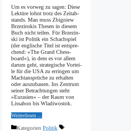
Um es vor­weg zu sa­gen: Die­se
Lek­tü­re lohnt trotz des Zeit­ab­
stands. Man muss Zbi­gniew
Brze­zinskis The­sen in die­sem
Buch nicht tei­len. Für Brze­zin­
ski ist Po­li­tik ein Schach­spiel
(der eng­li­sche Ti­tel ist ent­spre­
chend: »The Grand Ch­ess­
board«), in dem es vor al­lem
dar­um geht, stra­te­gi­sche Vor­tei­
le für die USA zu er­rin­gen um
Macht­an­sprü­che zu er­hal­ten
oder aus­zu­bau­en. Ins Zen­trum
sei­ner Be­trach­tun­gen steht
»Eu­ra­si­en« – der Raum von
Lis­sa­bon bis Wla­di­wo­stok.
Wei­ter­le­sen ...
Kategorien
Politik