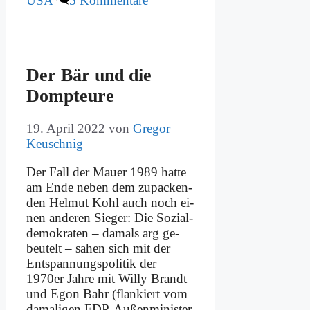
USA
5 Kommentare
Der Bär und die
Domp­teu­re
19. April 2022
von
Gregor
Keuschnig
Der Fall der Mau­er 1989 hat­te
am En­de ne­ben dem zu­packen­
den Hel­mut Kohl auch noch ei­
nen an­de­ren Sie­ger: Die So­zi­al­
de­mo­kra­ten – da­mals arg ge­
beu­telt – sa­hen sich mit der
Ent­span­nungs­po­li­tik der
1970er Jah­re mit Wil­ly Brandt
und Egon Bahr (flan­kiert vom
da­ma­li­gen FDP-Au­­ßen­­mi­­ni­­ster