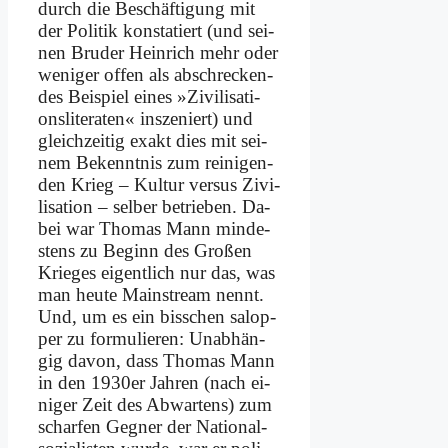
durch die Be­schäf­ti­gung mit
der Po­li­tik kon­sta­tiert (und sei­
nen Bru­der Hein­rich mehr oder
we­ni­ger of­fen als ab­schrecken­
des Bei­spiel ei­nes »Zi­vi­li­sa­ti­
ons­li­te­ra­ten« in­sze­niert) und
gleich­zei­tig ex­akt dies mit sei­
nem Be­kennt­nis zum rei­ni­gen­
den Krieg – Kul­tur ver­sus Zi­vi­
li­sa­ti­on – sel­ber be­trie­ben. Da­
bei war Tho­mas Mann min­de­
stens zu Be­ginn des Gro­ßen
Krie­ges ei­gent­lich nur das, was
man heu­te Main­stream nennt.
Und, um es ein biss­chen sa­lop­
per zu for­mu­lie­ren: Un­ab­hän­
gig da­von, dass Tho­mas Mann
in den 1930er Jah­ren (nach ei­
ni­ger Zeit des Ab­war­tens) zum
schar­fen Geg­ner der Na­tio­nal­