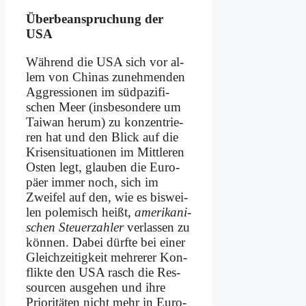
Über­be­an­spru­chung der
USA
Wäh­rend die USA sich vor al­
lem von Chi­nas zu­neh­men­den
Ag­gres­sio­nen im süd­pa­zi­fi­
schen Meer (ins­be­son­de­re um
Tai­wan her­um) zu kon­zen­trie­
ren hat und den Blick auf die
Kri­sen­si­tua­tio­nen im Mitt­le­ren
Osten legt, glau­ben die Eu­ro­
pä­er im­mer noch, sich im
Zwei­fel auf den, wie es bis­wei­
len po­le­misch heißt,
ame­ri­ka­ni­
schen Steu­er­zah­ler
ver­las­sen zu
kön­nen. Da­bei dürf­te bei ei­ner
Gleich­zei­tig­keit meh­re­rer Kon­
flik­te den USA rasch die Res­
sour­cen aus­ge­hen und ih­re
Prio­ri­tä­ten nicht mehr in Eu­ro­