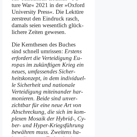
ture War« 2021 in der »Ox­ford
Uni­ver­si­ty Press«. Die Lek­tü­re
zer­streut den Ein­druck rasch,
da­mals sei­en we­sent­lich glück­
li­che­re Zei­ten ge­we­sen.
Die Kern­the­sen des Bu­ches
sind schnell um­ris­sen:
Er­stens
er­for­dert die Ver­tei­di­gung Eu­
ro­pas im zu­künf­ti­gen Krieg ein
neu­es, um­fas­sen­des Si­cher­
heits­kon­zept, in dem in­di­vi­du­el­
le Si­cher­heit und na­tio­na­le
Ver­tei­di­gung mit­ein­an­der har­
mo­nie­ren. Bei­de sind un­ver­
zicht­bar für ei­ne neue Art von
Ab­schreckung, die sich im kom­
ple­xen Mo­sa­ik der Hybrid‑, Cy­
ber- und Hy­per-Kriegs­füh­rung
be­wäh­ren muss. Zwei­tens ha­