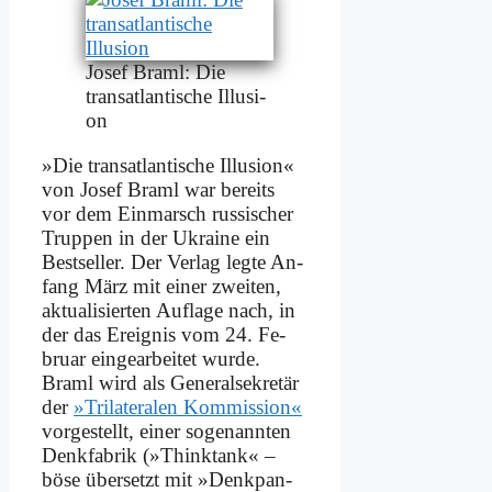
Jo­sef Braml: Die
trans­at­lan­ti­sche Il­lu­si­
on
»Die trans­at­lan­ti­sche Il­lu­si­on«
von Jo­sef Braml war be­reits
vor dem Ein­marsch rus­si­scher
Trup­pen in der Ukrai­ne ein
Best­sel­ler. Der Ver­lag leg­te An­
fang März mit ei­ner zwei­ten,
ak­tua­li­sier­ten Auf­la­ge nach, in
der das Er­eig­nis vom 24. Fe­
bru­ar ein­ge­ar­bei­tet wur­de.
Braml wird als Ge­ne­ral­se­kre­tär
der
»Tri­la­te­ra­len Kom­mis­si­on«
vor­ge­stellt, ei­ner so­ge­nann­ten
Denk­fa­brik (»Thinktank« –
bö­se über­setzt mit »Denk­pan­