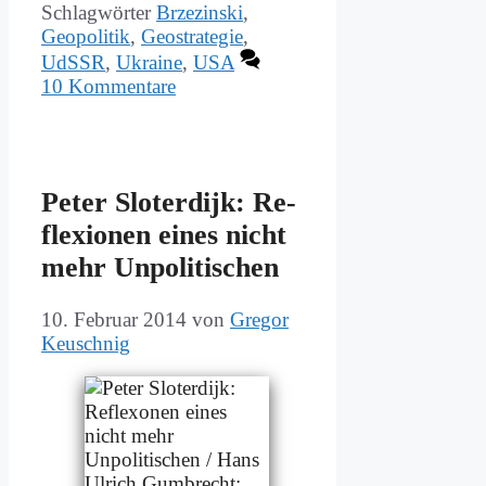
Schlagwörter
Brzezinski
,
Geopolitik
,
Geostrategie
,
UdSSR
,
Ukraine
,
USA
10 Kommentare
Pe­ter Slo­ter­di­jk: Re­
fle­xio­nen ei­nes nicht
mehr Un­po­li­ti­schen
10. Februar 2014
von
Gregor
Keuschnig