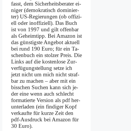
fasst, dem Si­cher­heits­be­ra­ter ei­
ni­ger (de­mo­kra­tisch do­mi­nier­
ter) US-Re­gie­run­gen (ob of­fi­zi­
ell oder in­of­fi­zi­ell). Das Buch
ist von 1997 und gilt of­fen­bar
als Ge­heim­tipp. Bei Ama­zon ist
das gün­stig­ste An­ge­bot ak­tu­ell
bei rund 190 Eu­ro; für ein Ta­
schen­buch ein stol­zer Preis. Die
Links auf die ko­sten­lo­se Zur­
ver­fü­gung­stel­lung set­ze ich
jetzt nicht um mich nicht straf­
bar zu ma­chen – aber mit ein
biss­chen Su­chen kann sich je­
der ei­ne wenn auch schlecht
for­ma­tier­te Ver­si­on als pdf her­
un­ter­la­den (ein fin­di­ger Kopf
ver­kauf­te für kur­ze Zeit den
pdf-Aus­druck bei Ama­zon für
30 Eu­ro).