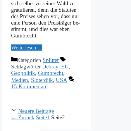
sich sel­ber zu sei­ner Wahl zu
gra­tu­lie­ren, denn die Sta­tu­ten
des Prei­ses se­hen vor, dass nur
ei­ne Per­son den Preis­trä­ger be­
stimmt, und dies war eben
Gum­brecht.
Wei­ter­le­sen ...
Kategorien
Splitter
Schlagwörter
Debray
,
EU
,
Geopolitik
,
Gumbrecht
,
Medien
,
Sloterdijk
,
USA
15 Kommentare
Neuere Beiträge
←
Zurück
Seite
1
Seite
2