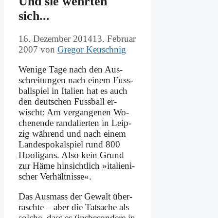
Und sie wehr­ten
sich...
16. Dezember 2014
13. Februar
2007
von
Gregor Keuschnig
We­ni­ge Ta­ge nach den Aus­
schrei­tun­gen nach ei­nem Fuss­
ball­spiel in Ita­li­en hat es auch
den deut­schen Fuss­ball er­
wischt: Am ver­gan­ge­nen Wo­
chen­en­de ran­da­lier­ten in Leip­
zig wäh­rend und nach ei­nem
Lan­des­po­kal­spiel rund 800
Hoo­li­gans. Al­so kein Grund
zur Hä­me hin­sicht­lich »ita­lie­ni­
scher Ver­hält­nis­se«.
Das Aus­mass der Ge­walt über­
rasch­te – aber die Tat­sa­che als
sol­che, dass es (ins­be­son­de­re in