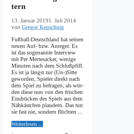
tern
13. Januar 2019
1. Juli 2014
von
Gregor Keuschnig
Fuß­­ball-Deut­sch­­land hat sei­nen
neu­en Auf- bzw. An­re­ger. Es
ist das so­ge­nann­te In­ter­view
mit Per Mer­te­sacker, we­ni­ge
Mi­nu­ten nach dem Schluß­pfiff.
Es ist ja längst zur (Un-)Sitte
ge­wor­den, Spie­ler di­rekt nach
dem Spiel zu be­fra­gen, als wür­
den die­se nun von den fri­schen
Ein­drücken des Spiels aus dem
Näh­käst­chen plau­dern. Das tun
sie fast nie, son­dern flüch­ten ...
Wei­ter­le­sen ...