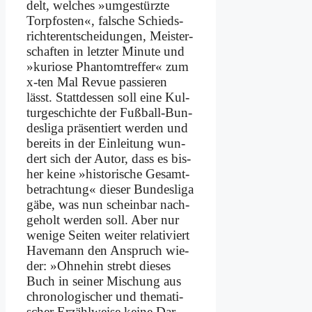
delt, wel­ches »um­ge­stürz­te
Tor­pfo­sten«, fal­sche Schieds­
rich­ter­ent­schei­dun­gen, Mei­ster­
schaf­ten in letz­ter Mi­nu­te und
»ku­rio­se Phan­tom­tref­fer« zum
x‑ten Mal Re­vue pas­sie­ren
lässt. Statt­des­sen soll ei­ne Kul­
tur­ge­schich­te der Fuß­ball-Bun­
des­li­ga prä­sen­tiert wer­den und
be­reits in der Ein­leitung wun­
dert sich der Au­tor, dass es bis­
her kei­ne »his­torische Ge­samt­
be­trach­tung« die­ser Bun­des­li­ga
gä­be, was nun schein­bar nach­
ge­holt wer­den soll. Aber nur
we­ni­ge Sei­ten wei­ter re­la­ti­viert
Ha­ve­mann den An­spruch wie­
der: »Oh­ne­hin strebt die­ses
Buch in sei­ner Mi­schung aus
chro­no­lo­gi­scher und the­ma­ti­
scher Er­zähl­wei­se kei­ne Dar­