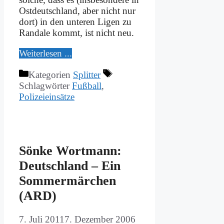
Ost­deutsch­land, aber nicht nur
dort) in den un­te­ren Li­gen zu
Ran­da­le kommt, ist nicht neu.
Wei­ter­le­sen ...
Kategorien
Splitter
Schlagwörter
Fußball
,
Polizeieinsätze
Sön­ke Wort­mann:
Deutsch­land – Ein
Som­mer­mär­chen
(ARD)
7. Juli 2011
7. Dezember 2006