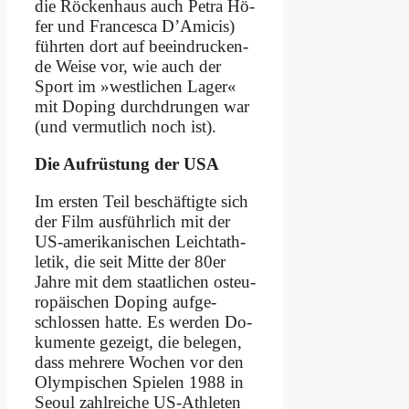
die Röcken­haus auch Pe­tra Hö­
fer und Fran­ce­s­ca D’A­micis)
führ­ten dort auf be­ein­drucken­
de Wei­se vor, wie auch der
Sport im »west­li­chen La­ger«
mit Do­ping durch­drun­gen war
(und ver­mut­lich noch ist).
Die Auf­rü­stung der USA
Im er­sten Teil be­schäf­tig­te sich
der Film aus­führ­lich mit der
US-ame­ri­ka­ni­schen Leicht­ath­
le­tik, die seit Mit­te der 80er
Jah­re mit dem staat­li­chen ost­eu­
ro­päi­schen Do­ping auf­ge­
schlos­sen hat­te. Es wer­den Do­
ku­men­te ge­zeigt, die be­le­gen,
dass meh­re­re Wo­chen vor den
Olym­pi­schen Spie­len 1988 in
Seo­ul zahl­rei­che US-Ath­le­ten