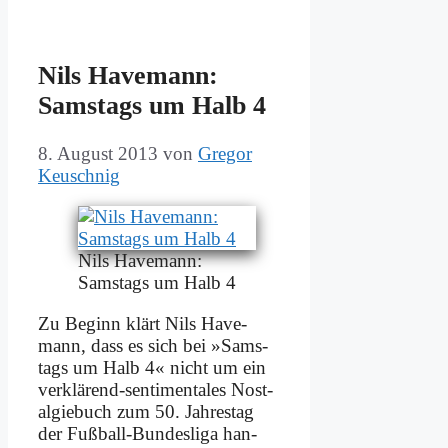
Nils Ha­ve­mann:
Sams­tags um Halb 4
8. August 2013
von
Gregor
Keuschnig
Nils Ha­ve­mann:
Sams­tags um Halb 4
Zu Be­ginn klärt Nils Ha­ve­
mann, dass es sich bei »Sams­
tags um Halb 4« nicht um ein
ver­klä­rend-sen­ti­men­ta­les Nost­
al­gie­buch zum 50. Jah­res­tag
der Fuß­ball-Bun­des­li­ga han­