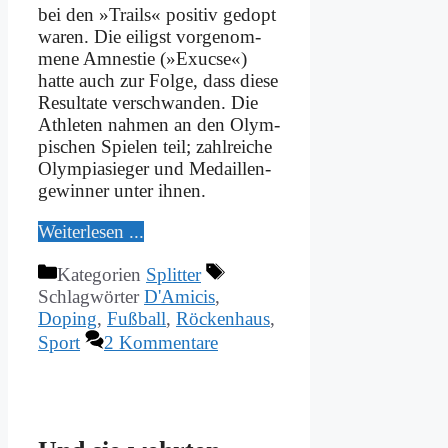
bei den »Trails« po­si­tiv ge­dopt
wa­ren. Die ei­ligst vor­ge­nom­
me­ne Am­ne­stie (»Exuc­se«)
hat­te auch zur Fol­ge, dass die­se
Re­sul­ta­te ver­schwan­den. Die
Ath­le­ten nah­men an den Olym­
pi­schen Spie­len teil; zahl­rei­che
Olym­pia­sie­ger und Me­dail­len­
ge­win­ner un­ter ih­nen.
Wei­ter­le­sen ...
Kategorien
Splitter
Schlagwörter
D'Amicis
,
Doping
,
Fußball
,
Röckenhaus
,
Sport
2 Kommentare