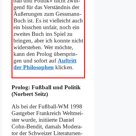
ball und Po­li­tik« nicht zwin­
gend für das Ver­ständ­nis der
Äu­ße­run­gen zum Ge­ss­mann-
Buch ist. Es ist viel­leicht auch
ein biss­chen un­fair, noch ein
zwei­tes Buch ins Spiel zu
brin­gen, aber ich konn­te nicht
wi­der­ste­hen. Wer möch­te,
kann den Pro­log über­sprin­
gen und so­fort auf
Auf­tritt
der Phi­lo­so­phen
klicken.
Pro­log: Fuß­ball und Po­li­tik
(Nor­bert Seitz)
Als bei der Fuß­ball-WM 1998
Gast­ge­ber Frank­reich Welt­mei­
ster wur­de, in­iti­ier­te Da­ni­el
Cohn-Ben­dit, da­mals Mo­de­ra­
tor der Schwei­zer Li­te­ra­tur­sen­