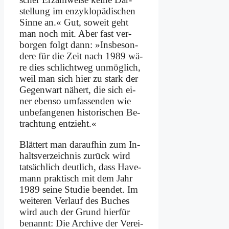
stel­lung im en­zy­klo­pä­di­schen
Sin­ne an.« Gut, so­weit geht
man noch mit. Aber fast ver­
bor­gen folgt dann: »Ins­be­son­
de­re für die Zeit nach 1989 wä­
re dies schlicht­weg un­mög­lich,
weil man sich hier zu stark der
Ge­gen­wart nä­hert, die sich ei­
ner eben­so um­fas­sen­den wie
un­be­fan­ge­nen hi­sto­ri­schen Be­
trach­tung ent­zieht.«
Blät­tert man dar­auf­hin zum In­
halts­ver­zeich­nis zu­rück wird
tat­säch­lich deut­lich, dass Ha­ve­
mann prak­tisch mit dem Jahr
1989 sei­ne Stu­die be­en­det. Im
wei­te­ren Ver­lauf des Bu­ches
wird auch der Grund hier­für
be­nannt: Die Ar­chi­ve der Ver­ei­