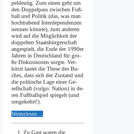
pel­deu­tig. Zum ei­nen geht um
den Dop­pel­pass zwi­schen Fuß­
ball und Po­li­tik (das, was man
hoch­tra­bend In­ter­de­pen­den­zen
nen­nen könn­te), zum an­de­ren
wird auf die Mög­lich­keit der
dop­pel­ten Staats­bür­ger­schaft
an­ge­spielt, die En­de der 1990er
Jah­ren in Deutsch­land für gro­
ße Dis­kus­sio­nen sorg­te. Ver­
kürzt lau­tet die The­se des Bu­
ches, dass sich der Zu­stand und
die po­li­ti­sche La­ge ei­ner Ge­
sell­schaft (vul­go: Na­ti­on) in de­
ren Fuß­ball­spiel spie­gelt (und
um­ge­kehrt!).
Wei­ter­le­sen ...
Zu Gast waren die