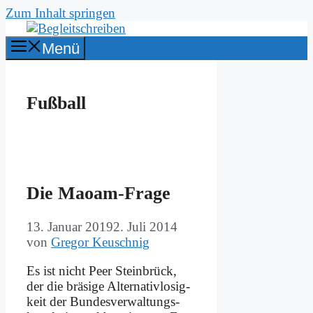
Zum Inhalt springen
Menü
Fußball
Die Maoam-Fra­ge
13. Januar 2019
2. Juli 2014
von
Gregor Keuschnig
Es ist nicht Peer Stein­brück,
der die brä­si­ge Al­ter­na­tiv­lo­sig­
keit der Bundesverwaltungs­