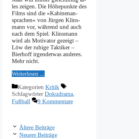
les zei­gen. Die Hö­he­punk­te des
Films sind die »Ka­bi­nen­an­
spra­chen« von Jür­gen Klins­
mann vor, wäh­rend und auch
nach dem Spiel. Klins­mann
wird als Mo­ti­va­tor ge­zeigt –
Löw der ru­hi­ge Tak­ti­ker –
Bier­hoff ir­gend­et­was an­de­res.
Mehr nicht.
Wei­ter­le­sen ...
Kategorien
Kritik
Schlagwörter
Dokudrama
,
Fußball
9 Kommentare
Ältere Beiträge
Neuere Beiträge