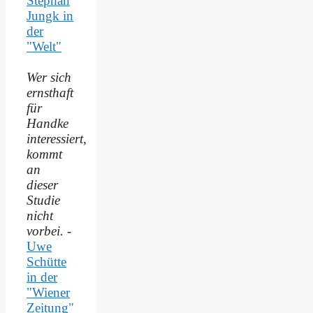
Stephan
Jungk in
der
"Welt"
Wer sich
ernsthaft
für
Handke
interessiert,
kommt
an
dieser
Studie
nicht
vorbei.
-
Uwe
Schütte
in der
"Wiener
Zeitung"