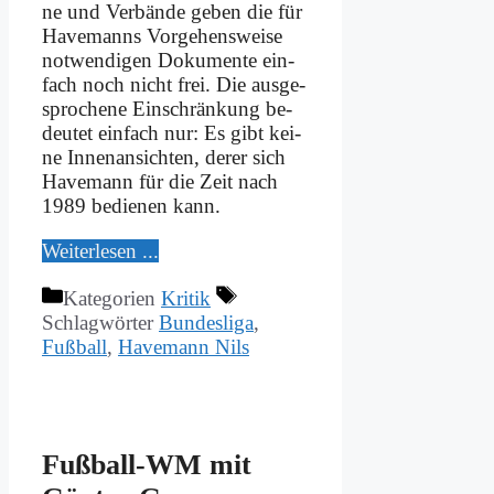
ne und Ver­bän­de ge­ben die für
Ha­ve­manns Vor­ge­hens­wei­se
not­wen­di­gen Do­ku­men­te ein­
fach noch nicht frei. Die aus­ge­
spro­che­ne Ein­schrän­kung be­
deu­tet ein­fach nur: Es gibt kei­
ne In­nen­an­sich­ten, de­rer sich
Ha­ve­mann für die Zeit nach
1989 be­die­nen kann.
Wei­ter­le­sen ...
Kategorien
Kritik
Schlagwörter
Bundesliga
,
Fußball
,
Havemann Nils
Fuß­ball-WM mit