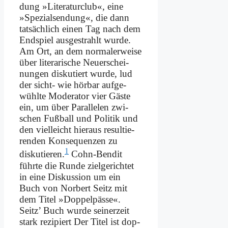
dung »Li­te­ra­tur­club«, ei­ne
»Spe­zi­al­sen­dung«, die dann
tat­säch­lich ei­nen Tag nach dem
End­spiel aus­ge­strahlt wur­de.
Am Ort, an dem nor­ma­ler­wei­se
über li­te­ra­ri­sche Neu­erschei­
nun­gen dis­ku­tiert wur­de, lud
der sicht- wie hör­bar auf­ge­
wühl­te Mo­de­ra­tor vier Gä­ste
ein, um über Par­al­le­len zwi­
schen Fuß­ball und Po­li­tik und
den viel­leicht hier­aus re­sul­tie­
ren­den Kon­se­quen­zen zu
1
disku­tieren.
Cohn-Ben­dit
führ­te die Run­de ziel­ge­rich­tet
in ei­ne Dis­kus­si­on um ein
Buch von Nor­bert Seitz mit
dem Ti­tel »Dop­pel­päs­se«.
Seitz’ Buch wur­de sei­ner­zeit
stark re­zi­piert Der Ti­tel ist dop­