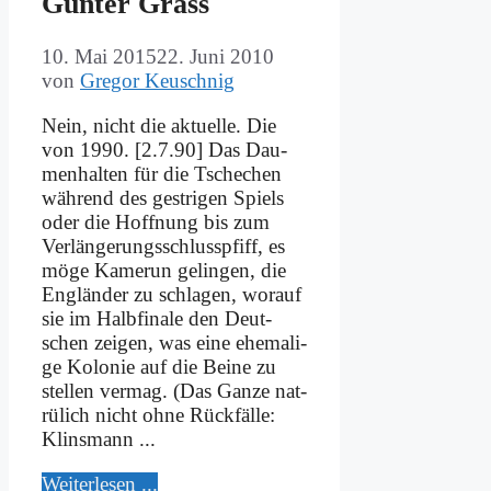
Gün­ter Grass
10. Mai 2015
22. Juni 2010
von
Gregor Keuschnig
Nein, nicht die ak­tu­el­le. Die
von 1990. [2.7.90] Das Dau­
men­hal­ten für die Tsche­chen
wäh­rend des gest­ri­gen Spiels
oder die Hoff­nung bis zum
Ver­län­ge­rungs­schluss­pfiff, es
mö­ge Ka­me­run ge­lin­gen, die
Eng­län­der zu schla­gen, wor­auf
sie im Halb­fi­na­le den Deut­
schen zei­gen, was ei­ne ehe­ma­li­
ge Ko­lo­nie auf die Bei­ne zu
stel­len ver­mag. (Das Gan­ze na­t­
rü­lich nicht oh­ne Rück­fäl­le:
Klins­mann ...
Wei­ter­le­sen ...