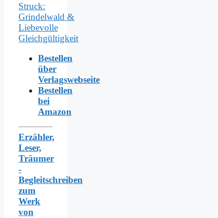
Bestellen
über
Verlagswebseite
Bestellen
bei
Amazon
Erzähler,
Leser,
Träumer
-
Begleitschreiben
zum
Werk
von