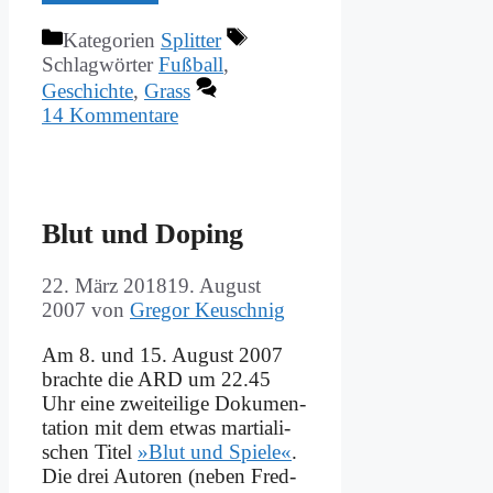
Kategorien
Splitter
Schlagwörter
Fußball
,
Geschichte
,
Grass
14 Kommentare
Blut und Do­ping
22. März 2018
19. August
2007
von
Gregor Keuschnig
Am 8. und 15. Au­gust 2007
brach­te die ARD um 22.45
Uhr ei­ne zwei­tei­li­ge Do­ku­men­
ta­ti­on mit dem et­was mar­tia­li­
schen Ti­tel
»Blut und Spie­le«
.
Die drei Au­toren (ne­ben Fred­