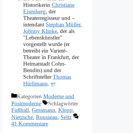
Historikerin
Christiane
Eisenberg
, der
Theaterregisseur und –
intendant
Stephan Müller
,
Johnny Klinke
, der als
"Lebenskünstler"
vorgestellt wurde (er
betreibt ein Varieté-
Theater in Frankfurt, der
Heimatstadt Cohn-
Bendits) und der
Schriftsteller
Thomas
Hürlimann
.
↩
Kategorien
Moderne und
Postmoderne
Schlagwörter
Fußball
,
Gessmann
,
Klopp
,
Nietzsche
,
Rousseau
,
Seitz
41 Kommentare