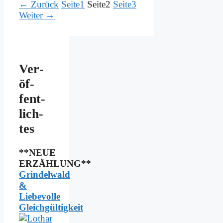
←
Zurück
Seite
1
Seite
2
Seite
3
Weiter
→
Ver­
öf­
fent­
lich­
tes
**NEUE
ERZÄHLUNG**
Grindelwald
&
Liebevolle
Gleichgültigkeit