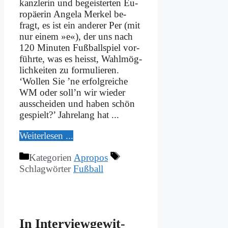
kanzlerin und be­gei­ster­ten Eu­
ro­päe­rin An­ge­la Mer­kel be­
fragt, es ist ein an­de­rer Per (mit
nur ei­nem »e«), der uns nach
120 Mi­nu­ten Fuß­ball­spiel vor­
führ­te, was es heisst, Wahl­mög­
lich­kei­ten zu for­mu­lie­ren.
‘Wol­len Sie ’ne er­folg­rei­che
WM oder soll’n wir wie­der
aus­schei­den und ha­ben schön
ge­spielt?’ Jah­re­lang hat ...
Wei­ter­le­sen ...
Kategorien
Apropos
Schlagwörter
Fußball
In In­ter­view­ge­wit­