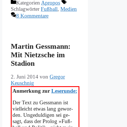
Kategorien
Apropos
Schlagwörter
Fußball
,
Medien
8 Kommentare
Mar­tin Ge­ss­mann:
Mit Nietz­sche im
Sta­di­on
2. Juni 2014
von
Gregor
Keuschnig
An­mer­kung zur
Le­se­run­de:
Der Text zu Ge­ss­mann ist
viel­leicht et­was lang ge­wor­
den. Un­ge­dul­di­gen sei ge­
sagt, dass der Pro­log »Fuß­