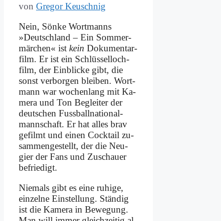
von
Gregor Keuschnig
Nein, Sön­ke Wort­manns
»Deutsch­land – Ein Som­mer­
mär­chen« ist
kein
Do­ku­men­tar­
film. Er ist ein Schlüs­sel­loch­
film, der Ein­blicke gibt, die
sonst ver­bor­gen blei­ben. Wort­
mann war wo­chen­lang mit Ka­
me­ra und Ton Be­glei­ter der
deut­schen Fuss­ball­na­tio­nal­
mann­schaft. Er hat al­les brav
ge­filmt und ei­nen Cock­tail zu­
sam­men­ge­stellt, der die Neu­
gier der Fans und Zu­schau­er
be­frie­digt.
Nie­mals gibt es ei­ne ru­hi­ge,
ein­zel­ne Ein­stel­lung. Stän­dig
ist die Ka­me­ra in Be­we­gung.
Man will im­mer gleich­zei­tig al­