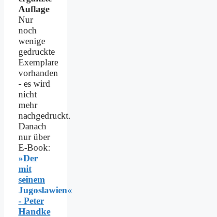
Auflage
Nur
noch
wenige
gedruckte
Exemplare
vorhanden
- es wird
nicht
mehr
nachgedruckt.
Danach
nur über
E-Book:
»Der
mit
seinem
Jugoslawien«
- Peter
Handke