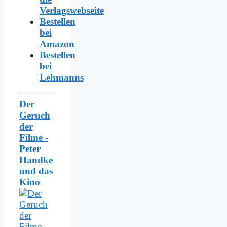
Verlagswebseite
Bestellen
bei
Amazon
Bestellen
bei
Lehmanns
Der
Geruch
der
Filme -
Peter
Handke
und das
Kino