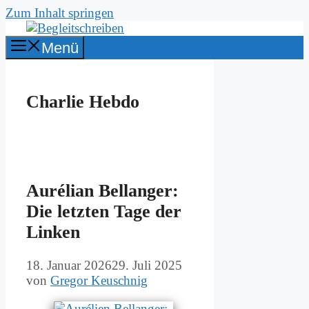
Zum Inhalt springen
Menü
Charlie Hebdo
Au­ré­li­an Bel­lan­ger:
Die letz­ten Ta­ge der
Lin­ken
18. Januar 2026
29. Juli 2025
von
Gregor Keuschnig