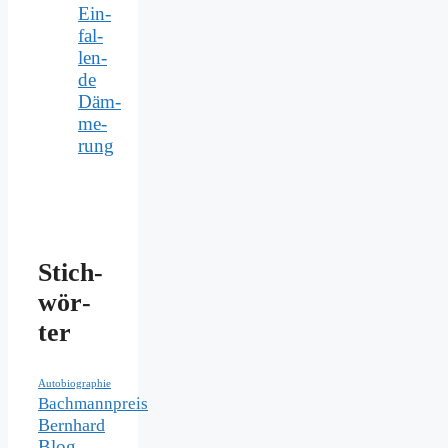
Ein­
fal­
len­
de
Däm­
me­
rung
Stich­
wör­
ter
Autobiographie
Bachmannpreis
Bernhard
Blog