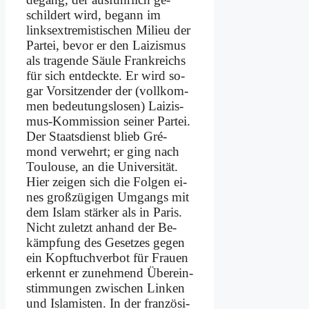
schil­dert wird, be­gann im
links­extre­mi­sti­schen Mi­lieu der
Par­tei, be­vor er den Lai­zis­mus
als tra­gen­de Säu­le Frank­reichs
für sich ent­deck­te. Er wird so­
gar Vor­sit­zen­der der (voll­kom­
men be­deu­tungs­lo­sen) Lai­zis­
mus-Kom­mis­si­on sei­ner Par­tei.
Der Staats­dienst blieb Gré­
mond ver­wehrt; er ging nach
Tou­lou­se, an die Uni­ver­si­tät.
Hier zei­gen sich die Fol­gen ei­
nes groß­zü­gi­gen Um­gangs mit
dem Is­lam stär­ker als in Pa­ris.
Nicht zu­letzt an­hand der Be­
kämp­fung des Ge­set­zes ge­gen
ein Kopf­tuch­ver­bot für Frau­en
er­kennt er zu­neh­mend Über­ein­
stim­mun­gen zwi­schen Lin­ken
und Is­la­mi­sten. In der fran­zö­si­