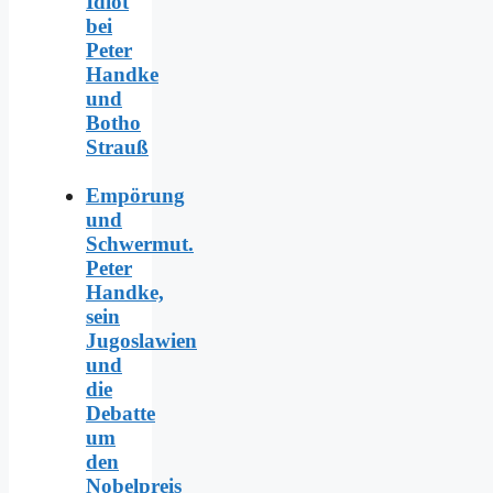
Idiot
bei
Peter
Handke
und
Botho
Strauß
Empörung
und
Schwermut.
Peter
Handke,
sein
Jugoslawien
und
die
Debatte
um
den
Nobelpreis