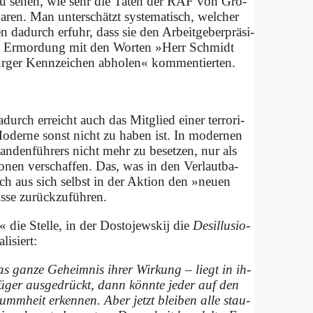
cht zu se­hen, wie sehr die Ta­ten der RAF von Grö­
ren. Man un­ter­schätzt sy­ste­ma­tisch, wel­cher
en da­durch er­fuhr, dass sie den Ar­beit­ge­ber­prä­si­
i­ne Er­mor­dung mit den Wor­ten »Herr Schmidt
er Kenn­zei­chen ab­ho­len« kom­men­tier­ten.
­durch er­reicht auch das Mit­glied ei­ner ter­ro­ri­
Mo­der­ne sonst nicht zu ha­ben ist. In mo­der­nen
Ban­den­füh­rers nicht mehr zu be­set­zen, nur als
­tio­nen ver­schaf­fen. Das, was in den Ver­laut­ba­
ich aus sich selbst in der Ak­ti­on den »neu­en
­se zu­rück­zu­füh­ren.
die Stel­le, in der Do­sto­jew­skij die
Des­il­lu­sio­
li­siert:
s gan­ze Ge­heim­nis ih­rer Wir­kung – liegt in ih­
ger aus­ge­drückt, dann könn­te je­der auf den
 Dumm­heit er­ken­nen. Aber jetzt blei­ben al­le stau­