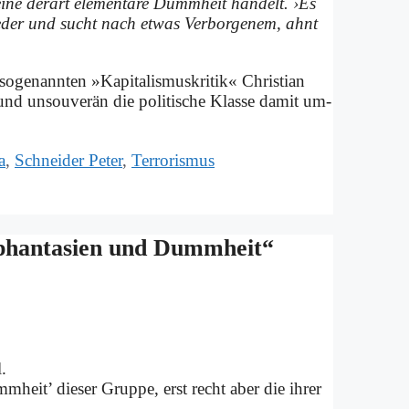
­ne der­art ele­men­ta­re Dumm­heit han­delt. ›Es
 je­der und sucht nach et­was Ver­bor­ge­nem, ahnt
e­nann­ten »Ka­pi­ta­lis­mus­kri­tik« Chri­sti­an
nd un­sou­ve­rän die po­li­ti­sche Klas­se da­mit um­
a
,
Schneider Peter
,
Terrorismus
phan­ta­sien und Dumm­heit“
.
­heit’ die­ser Grup­pe, erst recht aber die ih­rer