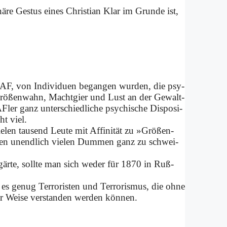
­nä­re Ge­stus ei­nes Chri­sti­an Klar im Grun­de ist,
AF, von In­di­vi­du­en be­gan­gen wur­den, die psy­
 »Grö­ßen­wahn, Macht­gier und Lust an der Ge­walt­
ler ganz un­ter­schied­li­che psy­chi­sche Dis­po­si­
ht viel.
­len tau­send Leu­te mit Af­fi­ni­tät zu »Grö­ßen­
en un­end­lich vie­len Dum­men ganz zu schwei­
är­te, soll­te man sich we­der für 1870 in Ruß­
es ge­nug Ter­ro­ri­sten und Ter­ro­ris­mus, die oh­ne
ter Wei­se ver­stan­den wer­den kön­nen.