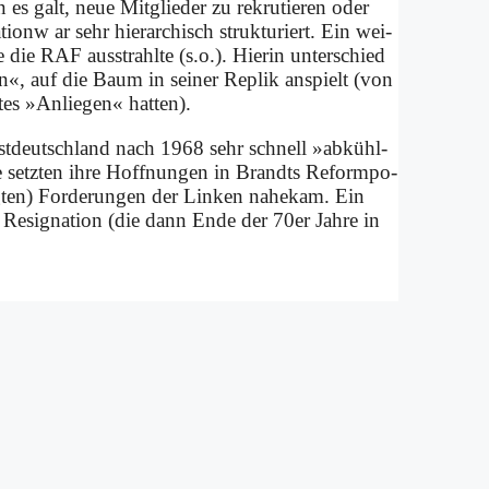
es galt, neue Mit­glie­der zu re­kru­tie­ren oder
ti­onw ar sehr hier­ar­chisch struk­tu­riert. Ein wei­
die die RAF aus­strahl­te (s.o.). Hier­in un­ter­schied
en«, auf die Baum in sei­ner Re­plik an­spielt (von
­tes »An­lie­gen« hat­ten).
est­deutsch­land nach 1968 sehr schnell »ab­kühl­
e­le setz­ten ih­re Hoff­nun­gen in Brandts Re­form­po­
ssig­ten) For­de­run­gen der Lin­ken na­he­kam. Ein
 Re­si­gna­ti­on (die dann En­de der 70er Jah­re in