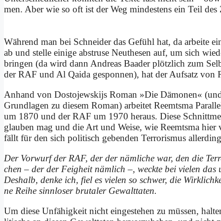
men. Aber wie so oft ist der Weg min­de­stens ein Teil des 
Wäh­rend man bei Schnei­der das Ge­fühl hat, da ar­bei­te ei
ab und stel­le ei­ni­ge ab­stru­se Neu­the­sen auf, um sich wie
brin­gen (da wird dann An­dre­as Baa­der plötz­lich zum Selbst­
der RAF und Al Qai­da ge­spon­nen), hat der Auf­satz von Ree
An­hand von Do­sto­jew­skijs Ro­man »Die Dä­mo­nen« (und un­
Grund­la­gen zu die­sem Ro­man) ar­bei­tet Reemts­ma Par­al­le­le
um 1870 und der RAF um 1970 her­aus. Die­se Schnitt­men­ge
glau­ben mag und die Art und Wei­se, wie Reemts­ma hier vor
fällt für den sich po­li­tisch ge­ben­den Ter­ro­ris­mus al­ler­di
Der Vor­wurf der RAF, der der näm­li­che war, den die Ter­r
chen – der der Feig­heit näm­lich –, weck­te bei vie­len das u
Des­halb, den­ke ich, fiel es vie­len so schwer, die Wirk­lich­
ne Rei­he sinn­lo­ser bru­ta­ler Ge­walt­ta­ten.
Um die­se Un­fä­hig­keit nicht ein­ge­ste­hen zu müs­sen, hal­ten