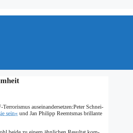
mm­heit
F-Ter­ro­ris­mus auseinandersetzen:Peter Schnei­
sie sein«
und Jan Phil­ipp Reemts­mas bril­lan­te
wohl bei­de zu ei­nem ähn­li­chen Re­sul­tat kom­