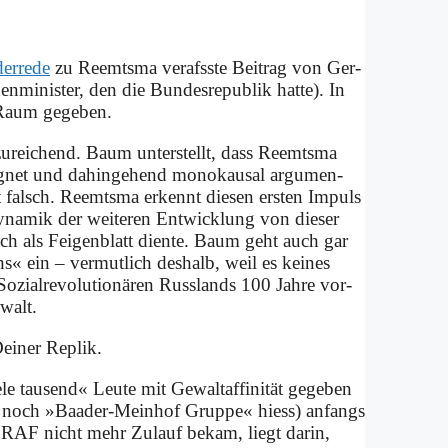
er­re­de
zu Reemts­ma ver­afss­te Bei­trag von Ger­
nen­mi­ni­ster, den die Bun­des­re­pu­blik hat­te). In
Raum ge­ge­ben.
u­rei­chend. Baum un­ter­stellt, dass Reemts­ma
ug­net und da­hin­ge­hend mo­no­kau­sal ar­gu­men­
st falsch. Reemts­ma er­kennt die­sen er­sten Im­puls
na­mik der wei­te­ren Ent­wick­lung von die­ser
noch als Fei­gen­blatt dien­te. Baum geht auch gar
hs« ein – ver­mut­lich des­halb, weil es kei­nes
­zi­al­re­vo­lu­tio­nä­ren Russ­lands 100 Jah­re vor­
­walt.
ei­ner Re­plik.
 tau­send« Leu­te mit Ge­walt­a­ffi­ni­tät ge­ge­ben
gs noch »Baa­der-Mein­hof Grup­pe« hiess) an­fangs
RAF nicht mehr Zu­lauf be­kam, liegt dar­in,