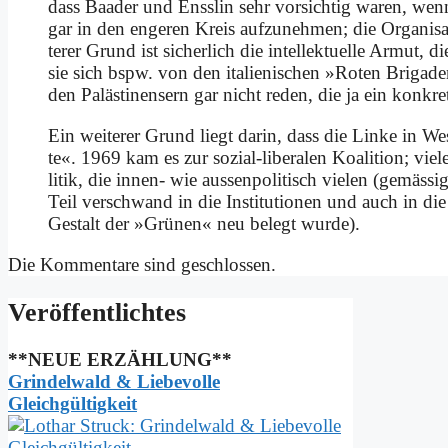
dass Baa­der und Ens­slin sehr vor­sich­tig wa­ren, wenn 
gar in den en­ge­ren Kreis auf­zu­neh­men; die Or­ga­ni­sa­
te­rer Grund ist si­cher­lich die in­tel­lek­tu­el­le Ar­mut, 
sie sich bspw. von den ita­lie­ni­schen »Ro­ten Bri­ga­d
den Pa­lä­sti­nen­sern gar nicht re­den, die ja ein kon­kre
Ein wei­te­rer Grund liegt dar­in, dass die Lin­ke in W
te«. 1969 kam es zur so­zi­al-li­be­ra­len Ko­ali­ti­on; vi
li­tik, die in­nen- wie au­ssen­po­li­tisch vie­len (ge­mä­
Teil ver­schwand in die In­sti­tu­tio­nen und auch in die
Ge­stalt der »Grü­nen« neu be­legt wur­de).
Die Kommentare sind geschlossen.
Ver­öf­fent­lich­tes
**NEUE ERZÄHLUNG**
Grindelwald & Liebevolle
Gleichgültigkeit