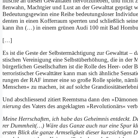
li­ti­sche an die­sen Ge­walt­ta­ten her­vor­zu­he­ben, und ni
ßen­wahn, Macht­gier und Lust an der Ge­walt­tat ge­prägt wa­
Be­deu­tungs­ge­winn ei­ne Rei­he be­deu­tungs­lo­ser In­di­vi­du­
den­ten in ei­nen Kof­fer­raum sperr­ten und schließ­lich se
kann ihn (…) in ei­nem grü­nen Au­di 100 mit Bad Hom­bur­g
[…]
Es ist die Ge­ste der Selbst­er­mäch­ti­gung zur Ge­walt­tat – da
sti­schen Ver­ei­ni­gung ei­ne Selbst­über­hö­hung, die in der 
bür­ger­li­chen Ge­sell­schaf­ten ist die Rol­le des Heer- oder 
ter­ro­ri­sti­scher Ge­walt­tä­ter kann man sich ähn­li­che Sen­sa
run­gen der RAF im­mer ei­ne so gro­ße Rol­le spiel­te, näm­l
Men­schen« zu ma­chen, ist auf sol­che Gran­dio­si­täts­er­leb­nis
Und ab­schlie­ssend zi­tiert Reemts­ma dann den »Dä­mo­nen« 
nie­rung
des Va­ters des an­ge­klag­ten »Re­vo­lu­tio­närs« ver­ba­
Mei­ne Herr­schaf­ten, ich ha­be das Ge­heim­nis ent­deckt. Da
rer Dumm­heit(…) Wä­re das Gan­ze auch nur ei­ne Spur klü­
er­sten Blick die gan­ze Arm­se­lig­keit die­ser kurz­sich­ti­gen