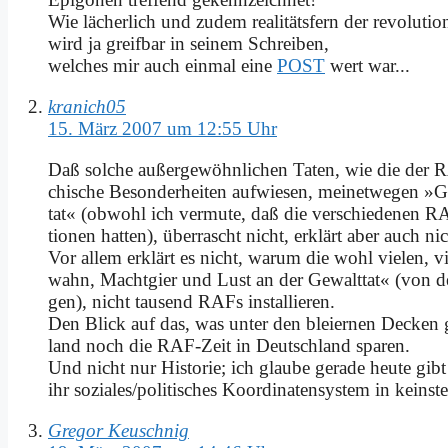
Wie lä­cher­lich und zu­dem rea­li­täts­fern der re­vo­lu­tio
wird ja greif­bar in sei­nem Schrei­ben,
wel­ches mir auch ein­mal ei­ne
POST
wert war...
kranich05
15. März 2007 um 12:55 Uhr
Daß sol­che au­ßer­ge­wöhn­li­chen Ta­ten, wie die der R
chi­sche Be­son­der­hei­ten auf­wie­sen, mei­net­we­gen
tat« (ob­wohl ich ver­mu­te, daß die ver­schie­de­nen RAF­
tio­nen hat­ten), über­rascht nicht, er­klärt aber auch nic
Vor al­lem er­klärt es nicht, war­um die wohl vie­len, vie
wahn, Macht­gier und Lust an der Ge­walt­tat« (von d
gen), nicht tau­send RAFs in­stal­lie­ren.
Den Blick auf das, was un­ter den blei­er­nen Decken g
land noch die RAF-Zeit in Deutsch­land spa­ren.
Und nicht nur Hi­sto­rie; ich glau­be ge­ra­de heu­te gibt 
ihr soziales/politisches Ko­or­di­na­ten­sy­stem in kein­s
Gregor Keuschnig