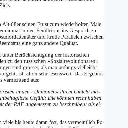
Ziels.
n Alt-68er sei­nen Frust zum wie­der­hol­ten Ma­le
­der ein­mal in den Feuil­le­tons ins Ge­spräch zu
mord­at­ten­tä­ter und kru­de Par­al­le­len zwi­schen
mts­ma ei­ne ganz an­de­re Qua­li­tät.
ter Be­rück­sich­ti­gung der hi­sto­ri­schen
n zu den rus­si­schen »So­zi­al­re­vo­lu­tio­nä­ren«
n sind grö­sser, als man an­fangs viel­leicht
­geht, ist schon sehr le­sens­wert. Das Er­geb­nis
ngs ver­nich­tend aus:
o­ri­sten in den »Dä­mo­nen« ih­rem Um­feld ma­
n­be­hag­li­che Ge­fühl: Die könn­ten recht ha­ben.
keit der RAF an­ge­mes­sen zu be­schrei­ben: als ei­
 vie­le bis heu­te dar­an fest, das ver­meint­lich Po­