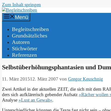
Zum Inhalt springen
Menü
Be­gleit­schrei­ben
Grund­sätz­li­ches
Au­toren
Stich­wör­ter
Re­fe­ren­zen
Selbst­über­hö­hungs­phan­ta­sien und Du
11. März 2015
12. März 2007
von
Gregor Keuschnig
Zwei Ar­ti­kel in der ak­tu­el­len ZEIT, die sich mit dem RA
ders sich auf­klä­re­risch ge­ben­der Auf­satz
»Rä­cher wol­len 
Ana­ly­se
»Lust an Ge­walt«
.
Un­ter­schied­li­cher könn­ten die Tex­te fast nicht sein – ob­