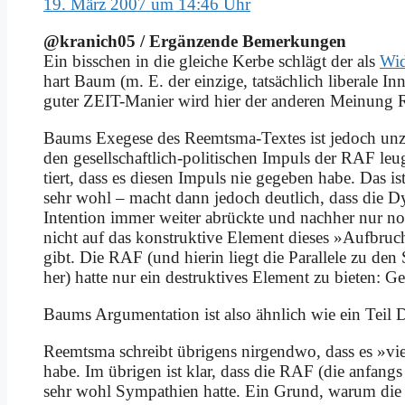
19. März 2007 um 14:46 Uhr
@kranich05 / Er­gän­zen­de Be­mer­kun­gen
Ein biss­chen in die glei­che Ker­be schlägt der als
Wi­d
hart Baum (m. E. der ein­zi­ge, tat­säch­lich li­be­ra­le In­
gu­ter ZEIT-Ma­nier wird hier der an­de­ren Mei­nung 
Baums Ex­ege­se des Reemts­ma-Tex­tes ist je­doch un­z
den ge­sell­schaft­lich-po­li­ti­schen Im­puls der RAF le
tiert, dass es die­sen Im­puls nie ge­ge­ben ha­be. Das i
sehr wohl – macht dann je­doch deut­lich, dass die Dy­
In­ten­ti­on im­mer wei­ter ab­rück­te und nach­her nur 
nicht auf das kon­struk­ti­ve Ele­ment die­ses »Auf­bruc
gibt. Die RAF (und hier­in liegt die Par­al­le­le zu den So
her) hat­te nur ein de­struk­ti­ves Ele­ment zu bie­ten: Ge
Baums Ar­gu­men­ta­ti­on ist al­so ähn­lich wie ein Teil D
Reemts­ma schreibt üb­ri­gens nir­gend­wo, dass es »vie­le
ha­be. Im üb­ri­gen ist klar, dass die RAF (die an­fan
sehr wohl Sym­pa­thien hat­te. Ein Grund, war­um die 