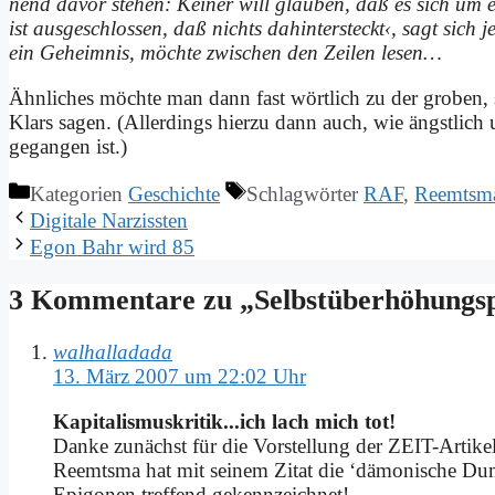
nend da­vor ste­hen: Kei­ner will glau­ben, daß es sich um ei
ist aus­ge­schlos­sen, daß nichts da­hin­ter­steckt‹, sagt sich
ein Ge­heim­nis, möch­te zwi­schen den Zei­len le­sen…
Ähn­li­ches möch­te man dann fast wört­lich zu der gro­ben, so­g
Klars sa­gen. (Al­ler­dings hier­zu dann auch, wie ängst­lich u
ge­gan­gen ist.)
Kategorien
Geschichte
Schlagwörter
RAF
,
Reemtsm
Di­gi­ta­le Nar­ziss­ten
Egon Bahr wird 85
3 Kommentare zu „Selbst­über­hö­hungs­
walhalladada
13. März 2007 um 22:02 Uhr
Kapitalismuskritik...ich lach mich tot!
Dan­ke zu­nächst für die Vor­stel­lung der ZEIT-Ar­ti­kel
Reemts­ma hat mit sei­nem Zi­tat die ‘dä­mo­ni­sche Dumm
Epi­go­nen tref­fend ge­kenn­zeich­net!