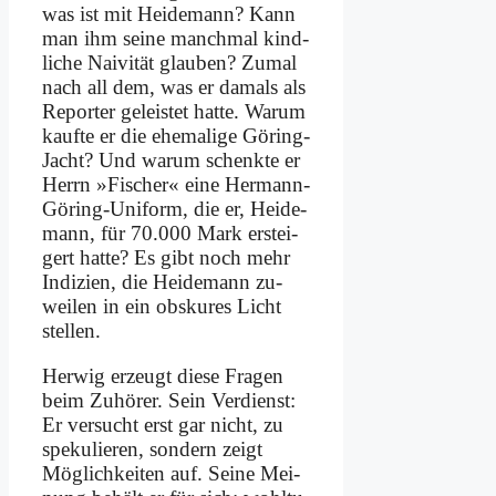
was ist mit Hei­de­mann? Kann
man ihm sei­ne manch­mal kind­
li­che Nai­vi­tät glau­ben? Zu­mal
nach all dem, was er da­mals als
Re­por­ter ge­lei­stet hat­te. War­um
kauf­te er die ehe­ma­li­ge Gö­ring-
Jacht? Und war­um schenk­te er
Herrn »Fi­scher« ei­ne Her­mann-
Gö­ring-Uni­form, die er, Hei­de­
mann, für 70.000 Mark er­stei­
gert hat­te? Es gibt noch mehr
In­di­zi­en, die Hei­de­mann zu­
wei­len in ein ob­sku­res Licht
stel­len.
Her­wig er­zeugt die­se Fra­gen
beim Zu­hö­rer. Sein Ver­dienst:
Er ver­sucht erst gar nicht, zu
spe­ku­lie­ren, son­dern zeigt
Mög­lich­kei­ten auf. Sei­ne Mei­