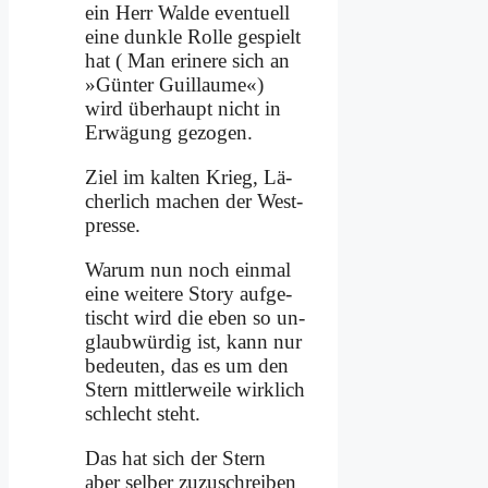
ein Herr Wal­de even­tu­ell
ei­ne dunk­le Rol­le ge­spielt
hat ( Man er­i­ne­re sich an
»Gün­ter Guil­laume«)
wird über­haupt nicht in
Er­wä­gung ge­zo­gen.
Ziel im kal­ten Krieg, Lä­
cher­lich ma­chen der West­
pres­se.
War­um nun noch ein­mal
ei­ne wei­te­re Sto­ry auf­ge­
tischt wird die eben so un­
glaub­wür­dig ist, kann nur
be­deu­ten, das es um den
Stern mitt­ler­wei­le wirk­lich
schlecht steht.
Das hat sich der Stern
aber sel­ber zu­zu­schrei­ben