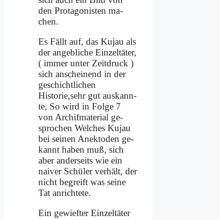
den Prot­ago­ni­sten ma­
chen.
Es Fällt auf, das Ku­jau als
der an­geb­li­che Ein­zel­tä­ter,
( im­mer un­ter Zeit­druck )
sich an­schei­nend in der
ge­schicht­li­chen
Historie,sehr gut aus­kann­
te, So wird in Fol­ge 7
von Ar­chif­ma­te­ri­al ge­
spro­chen Wel­ches Ku­jau
bei sei­nen An­ek­to­den ge­
kannt ha­ben muß, sich
aber an­der­seits wie ein
nai­ver Schü­ler ver­hält, der
nicht be­greift was sei­ne
Tat an­rich­te­te.
Ein ge­wief­ter Ein­zel­tä­ter