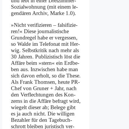
und lebt in ei­ner Drei­zim­mer-
So­zi­al­woh­nung (mit ei­nem le­
gen­dä­ren Ar­chiv, Mar­ke 1.0).
»Nicht ve­ri­fi­zie­ren – fal­si­fi­zie­
ren!« Die­se jour­na­li­sti­sche
Grund­re­gel ha­be er ver­ges­sen,
so Wal­de im Te­le­fo­nat mit Her­
wig. Selbst­kri­tik nach mehr als
30 Jah­ren. Pu­bli­zi­stisch löst die
Af­fä­re beim »stern« ein Erd­be­
ben aus. In­zwi­schen ha­be man
sich da­von er­holt, so die The­se.
Als Frank Thom­sen, heu­te PR-
Chef von Gru­ner + Jahr, nach
den Ver­flech­tun­gen des Kon­
zerns in die Af­fä­re be­fragt wird,
wie­gelt die­ser ab; Be­le­ge gibt
es ja auch nicht. Die wil­li­gen
Be­zah­ler für den Ta­ge­buch­
schrott blei­ben ju­ri­stisch ver­