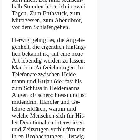
halb Stun­den hör­te ich in zwei
Ta­gen. Zum Früh­stück, zum
Mit­tag­essen, zum Abend­brot,
vor dem Schla­fen­ge­hen.
Her­wig ge­lingt es, die An­ge­le­
gen­heit, die ei­gent­lich hin­läng­
lich be­kannt ist, auf ei­ne neue
Art le­ben­dig wer­den zu las­sen.
Man hört Auf­zeich­nun­gen der
Te­le­fo­na­te zwi­schen Hei­de­
mann und Ku­jau (der fast bis
zum Schluss in Hei­de­manns
Au­gen »Fi­scher« hiess) und ist
mit­ten­drin. Händ­ler und Ge­
lehr­te er­klä­ren, war­um und
wel­che Men­schen sich für Hit­
ler-De­vo­tio­na­li­en in­ter­es­sie­ren
und Zeit­zeu­gen ver­blüf­fen mit
ih­ren Be­ob­ach­tun­gen. Her­wig