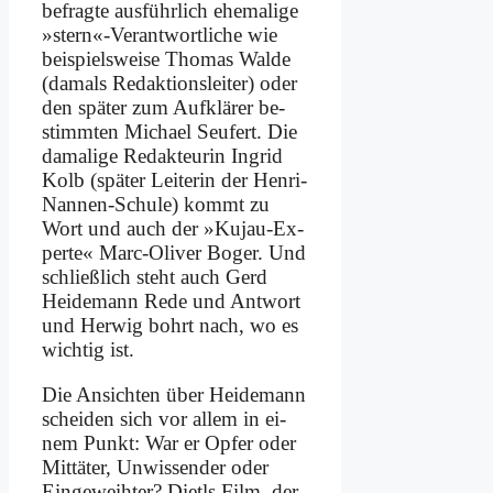
be­frag­te aus­führ­lich ehe­ma­li­ge
»stern«-Verantwortliche wie
bei­spiels­wei­se Tho­mas Wal­de
(da­mals Re­dak­ti­ons­lei­ter) oder
den spä­ter zum Auf­klä­rer be­
stimm­ten Mi­cha­el Se­ufert. Die
da­ma­li­ge Re­dak­teu­rin In­grid
Kolb (spä­ter Lei­te­rin der Hen­ri-
Nan­nen-Schu­le) kommt zu
Wort und auch der »Ku­jau-Ex­
per­te« Marc-Oli­ver Bo­ger. Und
schließ­lich steht auch Gerd
Hei­de­mann Re­de und Ant­wort
und Her­wig bohrt nach, wo es
wich­tig ist.
Die An­sich­ten über Hei­de­mann
schei­den sich vor al­lem in ei­
nem Punkt: War er Op­fer oder
Mit­tä­ter, Un­wis­sen­der oder
Ein­ge­weih­ter? Dietls Film, der,