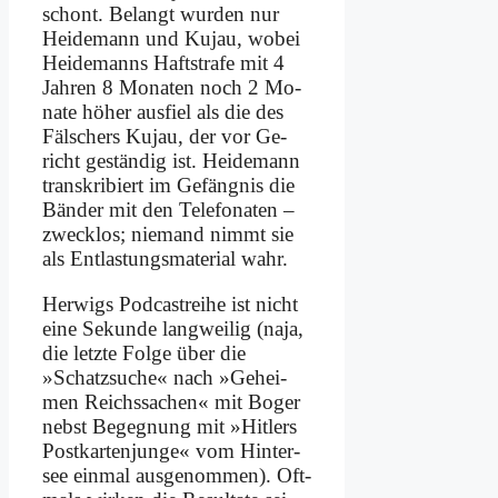
schont. Be­langt wur­den nur
Hei­de­mann und Ku­jau, wo­bei
Hei­de­manns Haft­stra­fe mit 4
Jah­ren 8 Mo­na­ten noch 2 Mo­
na­te hö­her aus­fiel als die des
Fäl­schers Ku­jau, der vor Ge­
richt ge­stän­dig ist. Hei­de­mann
tran­skri­biert im Ge­fäng­nis die
Bän­der mit den Te­le­fo­na­ten –
zweck­los; nie­mand nimmt sie
als Ent­la­stungs­ma­te­ri­al wahr.
Her­wigs Pod­ca­st­rei­he ist nicht
ei­ne Se­kun­de lang­wei­lig (na­ja,
die letz­te Fol­ge über die
»Schatz­su­che« nach »Ge­hei­
men Reichs­sa­chen« mit Bo­ger
nebst Be­geg­nung mit »Hit­lers
Post­kar­ten­jun­ge« vom Hin­ter­
see ein­mal aus­ge­nom­men). Oft­