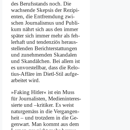
des Be­rufs­stands noch. Die
wach­sen­de Skep­sis der Re­zi­pi­
en­ten, die Ent­frem­dung zwi­
schen Jour­na­lis­mus und Pu­bli­
kum nährt sich aus den im­mer
spä­ter sich im­mer mehr als feh­
ler­haft und ten­den­zi­ös her­aus­
stel­len­den Be­richt­erstat­tun­gen
und zu­neh­men­den Skan­da­len
und Skan­däl­chen. Bei al­lem ist
es un­vor­stell­bar, dass die Re­lo­
ti­us-Af­fä­re im Dietl-Stil auf­ge­
ar­bei­tet wird.
»Fa­king Hit­ler« ist ein Muss
für Jour­na­li­sten, Me­di­en­in­ter­es­
sier­te und –kri­ti­ker. Es weist
na­tur­ge­mäss in die Ver­gan­gen­
heit – und trotz­dem in die Ge­
gen­wart. Man kommt aus dem