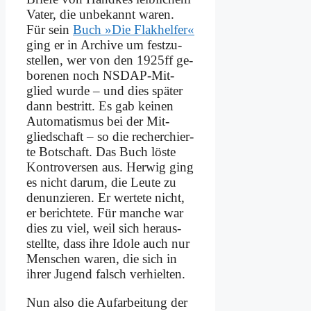
Va­ter, die un­be­kannt wa­ren.
Für sein
Buch »Die Flak­hel­fer«
ging er in Ar­chi­ve um fest­zu­
stel­len, wer von den 1925ff ge­
bo­re­nen noch NSDAP-Mit­
glied wur­de – und dies spä­ter
dann be­stritt. Es gab kei­nen
Au­to­ma­tis­mus bei der Mit­
glied­schaft – so die re­cher­chier­
te Bot­schaft. Das Buch lö­ste
Kon­tro­ver­sen aus. Her­wig ging
es nicht dar­um, die Leu­te zu
de­nun­zie­ren. Er wer­te­te nicht,
er be­rich­te­te. Für man­che war
dies zu viel, weil sich her­aus­
stell­te, dass ih­re Ido­le auch nur
Men­schen wa­ren, die sich in
ih­rer Ju­gend falsch ver­hiel­ten.
Nun al­so die Auf­ar­bei­tung der