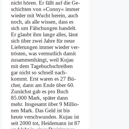
nicht hö­ren. Er fällt auf die Ge­
schich­ten von »Con­ny« im­mer
wie­der mit Wucht her­ein, auch
noch, als al­le wis­sen, dass es
sich um Fäl­schun­gen han­delt.
Er glaubt ihm lan­ge al­les, lässt
sich über zwei Jah­re für neue
Lie­fe­run­gen im­mer wie­der ver­
trö­sten, was ver­mut­lich da­mit
zu­sam­men­hängt, weil Ku­jau
mit dem Ta­ge­buch­schrei­ben
gar nicht so schnell nach­
kommt. Erst wa­ren es 27 Bü­
cher, dann am En­de über 60.
Zu­nächst gab es pro Buch
85.000 Mark, spä­ter dann
mehr. Ins­ge­samt über 9 Mil­lio­
nen Mark. Das Geld ist bis
heu­te ver­schwun­den. Ku­jau ist
seit 2000 tot, Hei­de­mann ist 87