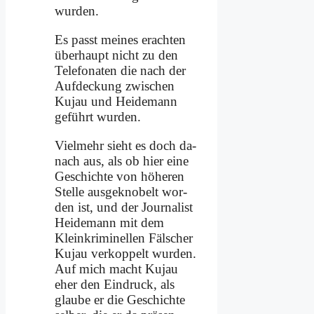
wur­den.
Es passt mei­nes er­ach­ten
über­haupt nicht zu den
Te­le­fo­na­ten die nach der
Auf­deckung zwi­schen
Ku­jau und Hei­de­mann
ge­führt wur­den.
Viel­mehr sieht es doch da­
nach aus, als ob hier ei­ne
Ge­schich­te von hö­he­ren
Stel­le aus­ge­kno­belt wor­
den ist, und der Jour­na­list
Hei­de­mann mit dem
Klein­kri­mi­nel­len Fäl­scher
Ku­jau ver­kop­pelt wur­den.
Auf mich macht Ku­jau
eher den Ein­druck, als
glau­be er die Ge­schich­te