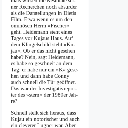
mals wir­ken die Re­sul­ta­te sei­
ner Re­cher­chen noch ab­sur­der
als die Dar­stel­lun­gen in Dietls
Film. Et­wa wenn es um den
omi­nö­sen Herrn »Fi­scher«
geht. Hei­de­mann steht ei­nes
Ta­ges vor Ku­jaus Haus. Auf
dem Klin­gel­schild steht »Ku­
jau«. Ob er das nicht ge­se­hen
ha­be? Nein, sagt Hei­de­mann,
es ha­be so ge­schneit an dem
Tag; er ha­be nur ein »K« ge­se­
hen und dann ha­be Con­ny
auch schnell die Tür ge­öff­net.
Das war der In­ve­sti­ga­tiv­re­por­
ter des »stern« der 1980er Jah­
re?
Schnell stellt sich her­aus, dass
Ku­jau ein no­to­ri­scher und auch
ein cle­ve­rer Lüg­ner war. Aber