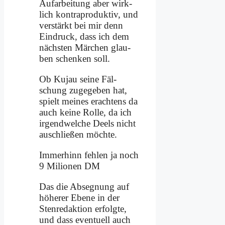
Auf­ar­bei­tung aber wirk­
lich kon­tra­pro­duk­tiv, und
ver­stärkt bei mir denn
Ein­druck, dass ich dem
näch­sten Mär­chen glau­
ben schen­ken soll.
Ob Ku­jau sei­ne Fäl­
schung zu­ge­ge­ben hat,
spielt mei­nes er­ach­tens da
auch kei­ne Rol­le, da ich
ir­gend­wel­che Deels nicht
auschlie­ßen möch­te.
Im­mer­hinn feh­len ja noch
9 Mi­li­o­nen DM
Das die Ab­seg­nung auf
hö­he­rer Ebe­ne in der
Sten­re­dak­ti­on er­folg­te,
und dass even­tu­ell auch