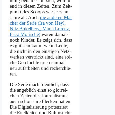
nung be­hält er für sich; wohl­tu­
end in die­sen Zei­ten. Zum Zeit­
punkt des Scoops war er zehn
Jah­re alt. Auch
die an­de­ren Ma­
cher der Se­rie (Isa von Heyl,
Nilz Bo­kel­berg, Ma­ria Lo­renz,
Fri­sa Mo­ri­sche)
wa­ren da­mals
noch Kin­der. Es zeigt sich, dass
es gut sein kann, wenn Leu­te,
die nicht in den ein­sti­gen Netz­
wer­ken ver­strickt sind, ei­ne sol­
che Ge­schich­te noch ein­mal
neu auf­ar­bei­ten und re­cher­chie­
ren.
Die Se­rie macht deut­lich, dass
die an­geb­lich einst so glor­rei­
chen Zei­ten des Jour­na­lis­mus
auch schon ih­re Flecken hat­ten.
Die Di­gi­ta­li­sie­rung po­ten­ziert
die Ei­tel­kei­ten und Ruhm­sucht