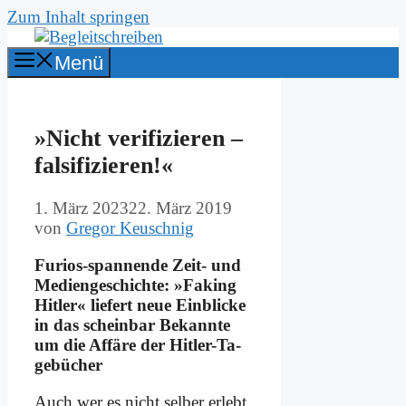
Zum Inhalt springen
Menü
»Nicht ve­ri­fi­zie­ren –
fal­si­fi­zie­ren!«
1. März 2023
22. März 2019
von
Gregor Keuschnig
Fu­ri­os-span­nen­de Zeit- und
Me­di­en­ge­schich­te: »Fa­king
Hit­ler« lie­fert neue Ein­blicke
in das schein­bar Be­kann­te
um die Af­fä­re der Hit­ler-Ta­
ge­bü­cher
Auch wer es nicht sel­ber er­lebt