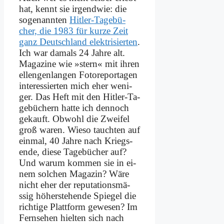
hat, kennt sie ir­gend­wie: die
so­ge­nann­ten
Hit­ler-Ta­ge­bü­
cher, die 1983 für kur­ze Zeit
ganz Deutsch­land elek­tri­sier­ten
.
Ich war da­mals 24 Jah­re alt.
Ma­ga­zi­ne wie »stern« mit ih­ren
el­len­gen­lan­gen Fo­to­re­por­ta­gen
in­ter­es­sier­ten mich eher we­ni­
ger. Das Heft mit den Hit­ler-Ta­
ge­bü­chern hat­te ich den­noch
ge­kauft. Ob­wohl die Zwei­fel
groß wa­ren. Wie­so tauch­ten auf
ein­mal, 40 Jah­re nach Kriegs­
en­de, die­se Ta­ge­bü­cher auf?
Und war­um kom­men sie in ei­
nem sol­chen Ma­ga­zin? Wä­re
nicht eher der re­pu­ta­ti­ons­mä­
ssig hö­her­ste­hen­de Spie­gel die
rich­ti­ge Platt­form ge­we­sen? Im
Fern­se­hen hiel­ten sich nach