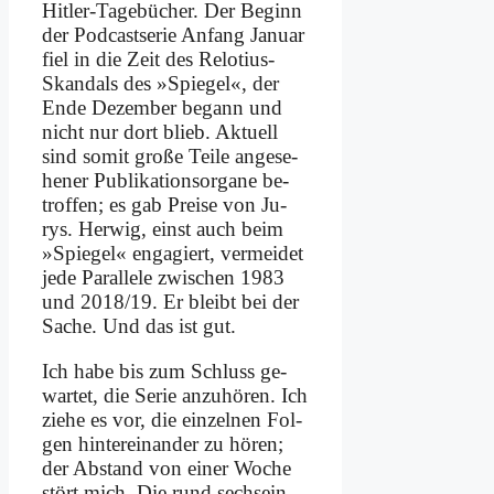
Hit­ler-Ta­ge­bü­cher. Der Be­ginn
der Pod­cast­se­rie An­fang Ja­nu­ar
fiel in die Zeit des Re­lo­ti­us-
Skan­dals des »Spie­gel«, der
En­de De­zem­ber be­gann und
nicht nur dort blieb. Ak­tu­ell
sind so­mit gro­ße Tei­le an­ge­se­
he­ner Pu­bli­ka­ti­ons­or­ga­ne be­
trof­fen; es gab Prei­se von Ju­
rys. Her­wig, einst auch beim
»Spie­gel« en­ga­giert, ver­mei­det
je­de Par­al­le­le zwi­schen 1983
und 2018/19. Er bleibt bei der
Sa­che. Und das ist gut.
Ich ha­be bis zum Schluss ge­
war­tet, die Se­rie an­zu­hö­ren. Ich
zie­he es vor, die ein­zel­nen Fol­
gen hin­ter­ein­an­der zu hö­ren;
der Ab­stand von ei­ner Wo­che
stört mich. Die rund sechs­ein­