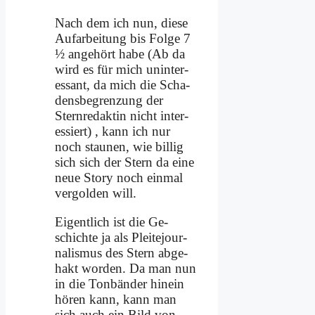
Nach dem ich nun, die­se
Auf­ar­bei­tung bis Fol­ge 7
½ an­ge­hört ha­be (Ab da
wird es für mich un­in­ter­
es­sant, da mich die Scha­
dens­be­gren­zung der
Stern­re­dak­tin nicht in­ter­
es­siert) , kann ich nur
noch stau­nen, wie bil­lig
sich sich der Stern da ei­ne
neue Sto­ry noch ein­mal
ver­gol­den will.
Ei­gent­lich ist die Ge­
schich­te ja als Plei­te­jour­
na­lis­mus des Stern ab­ge­
hakt wor­den. Da man nun
in die Ton­bän­der hin­ein
hö­ren kann, kann man
sich auch ein Bild von