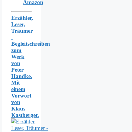
Amazon
Erzähler,
Leser,
Träumer
-
Begleitschreiben
zum
Werk
von
Peter
Handke.
Mit
einem
Vorwort
von
Klaus
Kastberger.