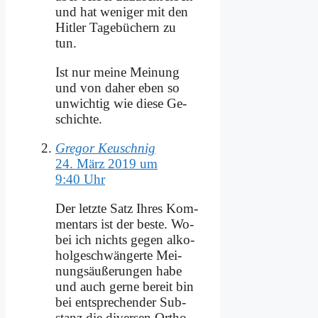
und hat we­ni­ger mit den
Hit­ler Ta­ge­bü­chern zu
tun.
Ist nur mei­ne Mei­nung
und von da­her eben so
un­wich­tig wie die­se Ge­
schich­te.
Gregor Keuschnig
24. März 2019 um
9:40 Uhr
Der letz­te Satz Ih­res Kom­
men­tars ist der be­ste. Wo­
bei ich nichts ge­gen al­ko­
hol­ge­schwän­ger­te Mei­
nungs­äu­ße­run­gen ha­be
und auch ger­ne be­reit bin
bei ent­spre­chen­der Sub­
stanz die di­ver­sen Or­tho­