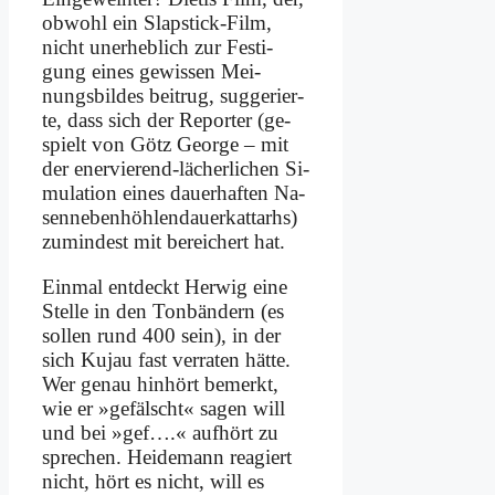
ob­wohl ein Slap­stick-Film,
nicht un­er­heb­lich zur Fe­sti­
gung ei­nes ge­wis­sen Mei­
nungs­bil­des bei­trug, sug­ge­rier­
te, dass sich der Re­por­ter (ge­
spielt von Götz Ge­or­ge – mit
der ener­vie­rend-lä­cher­li­chen Si­
mu­la­ti­on ei­nes dau­er­haf­ten Na­
sen­ne­ben­höh­len­dau­er­k­at­tarhs)
zu­min­dest mit be­rei­chert hat.
Ein­mal ent­deckt Her­wig ei­ne
Stel­le in den Ton­bän­dern (es
sol­len rund 400 sein), in der
sich Ku­jau fast ver­ra­ten hät­te.
Wer ge­nau hin­hört be­merkt,
wie er »ge­fälscht« sa­gen will
und bei »gef….« auf­hört zu
spre­chen. Hei­de­mann re­agiert
nicht, hört es nicht, will es