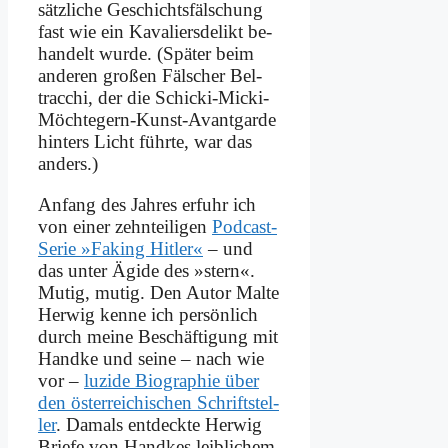
sätz­li­che Ge­schichts­fäl­schung
fast wie ein Ka­va­liers­de­likt be­
han­delt wur­de. (Spä­ter beim
an­de­ren gro­ßen Fäl­scher Bel­
trac­chi, der die Schicki-Micki-
Möch­te­gern-Kunst-Avant­gar­de
hin­ters Licht führ­te, war das
an­ders.)
An­fang des Jah­res er­fuhr ich
von ei­ner zehn­tei­li­gen
Pod­cast-
Se­rie »Fa­king Hit­ler«
– und
das un­ter Ägi­de des »stern«.
Mu­tig, mu­tig. Den Au­tor Mal­te
Her­wig ken­ne ich per­sön­lich
durch mei­ne Be­schäf­ti­gung mit
Hand­ke und sei­ne – nach wie
vor –
lu­zi­de Bio­gra­phie über
den öster­rei­chi­schen Schrift­stel­
ler
. Da­mals ent­deck­te Her­wig
Brie­fe von Hand­kes leib­li­chem