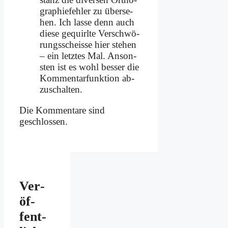
gra­phie­feh­ler zu über­se­
hen. Ich las­se denn auch
die­se ge­quirl­te Ver­schwö­
rungs­schei­sse hier ste­hen
– ein letz­tes Mal. An­son­
sten ist es wohl bes­ser die
Kom­men­tar­funk­ti­on ab­
zu­schal­ten.
Die Kommentare sind
geschlossen.
Ver­
öf­
fent­