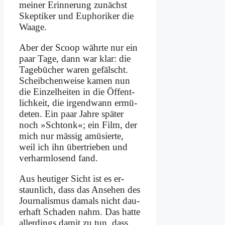
mei­ner Er­in­ne­rung zu­nächst
Skep­ti­ker und Eu­pho­ri­ker die
Waa­ge.
Aber der Scoop währ­te nur ein
paar Ta­ge, dann war klar: die
Ta­ge­bü­cher wa­ren ge­fälscht.
Scheib­chen­wei­se ka­men nun
die Ein­zel­hei­ten in die Öf­fent­
lich­keit, die ir­gend­wann er­mü­
de­ten. Ein paar Jah­re spä­ter
noch »Schtonk«; ein Film, der
mich nur mä­ssig amü­sier­te,
weil ich ihn über­trie­ben und
ver­harm­lo­send fand.
Aus heu­ti­ger Sicht ist es er­
staun­lich, dass das An­se­hen des
Jour­na­lis­mus da­mals nicht dau­
er­haft Scha­den nahm. Das hat­te
al­ler­dings da­mit zu tun, dass