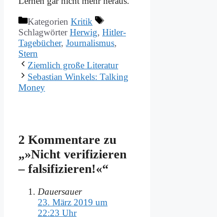
Ler­nen gar nicht mehr her­aus.
Kategorien
Kritik
Schlagwörter
Herwig
,
Hitler-
Tagebücher
,
Journalismus
,
Stern
Ziem­lich gro­ße Li­te­ra­tur
Se­ba­sti­an Win­kels: Tal­king
Mo­ney
2 Kommentare zu
„»Nicht ve­ri­fi­zie­ren
– fal­si­fi­zie­ren!«“
Dauersauer
23. März 2019 um
22:23 Uhr