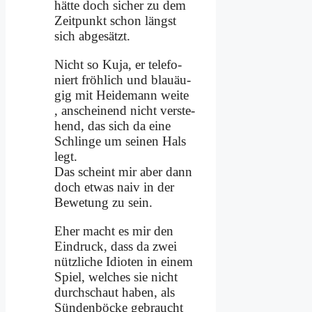
hät­te doch si­cher zu dem
Zeit­punkt schon längst
sich ab­ge­sätzt.
Nicht so Ku­ja, er te­le­fo­
niert fröh­lich und blau­äu­
gig mit Hei­de­mann wei­te
, an­schei­nend nicht ver­ste­
hend, das sich da ei­ne
Schlin­ge um sei­nen Hals
legt.
Das scheint mir aber dann
doch et­was na­iv in der
Be­we­tung zu sein.
Eher macht es mir den
Ein­druck, dass da zwei
nütz­li­che Idio­ten in ei­nem
Spiel, wel­ches sie nicht
durch­schaut ha­ben, als
Sün­den­böcke ge­braucht