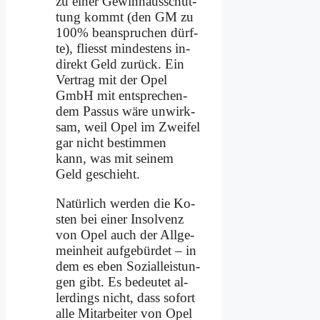
zu ei­ner Ge­winn­aus­schüt­
tung kommt (den GM zu
100% be­an­spru­chen dürf­
te), fliesst min­de­stens in­
di­rekt Geld zu­rück. Ein
Ver­trag mit der Opel
GmbH mit ent­spre­chen­
dem Pas­sus wä­re un­wirk­
sam, weil Opel im Zwei­fel
gar nicht be­stim­men
kann, was mit sei­nem
Geld ge­schieht.
Na­tür­lich wer­den die Ko­
sten bei ei­ner In­sol­venz
von Opel auch der All­ge­
mein­heit auf­ge­bür­det – in
dem es eben So­zi­al­lei­stun­
gen gibt. Es be­deu­tet al­
ler­dings nicht, dass so­fort
al­le Mit­ar­bei­ter von Opel