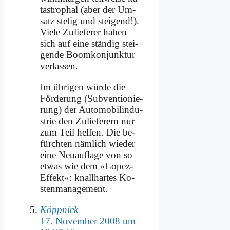
ta­stro­phal (aber der Um­
satz ste­tig und stei­gend!).
Vie­le Zu­lie­fe­rer ha­ben
sich auf ei­ne stän­dig stei­
gen­de Boom­kon­junk­tur
ver­las­sen.
Im üb­ri­gen wür­de die
För­de­rung (Sub­ven­tio­nie­
rung) der Au­to­mo­bil­in­du­
strie den Zu­lie­fe­rern nur
zum Teil hel­fen. Die be­
fürch­ten näm­lich wie­der
ei­ne Neu­auf­la­ge von so
et­was wie dem »Lo­pez-
Ef­fekt«: knall­har­tes Ko­
sten­ma­nage­ment.
Köppnick
17. November 2008 um