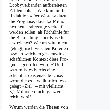
Lob­by­ver­bän­den auf­be­rei­te­ten
Zah­len ab­hält. Wie kommt die
Re­dak­ti­on »Der We­sten« da­zu,
die Pro­gno­se, dass 3,2 Mil­lio­
nen neue Fahr­zeu­ge ver­kauft
wer­den sol­len, als Richt­li­nie für
die Be­ur­tei­lung ei­ner Kri­se her­
an­zu­zie­hen? War­um wird nicht
ge­fragt, nach wel­chen Kri­te­ri­en
bzw. in wel­chem ge­samt­wirt­
schaft­li­chen Kon­text die­se Pro­
gno­se ge­trof­fen wur­de? Und
war­um ist es be­reits ei­ne
schein­bar exi­sten­zi­el­le Kri­se,
wenn die­ses – will­kür­lich fest­
ge­legt »Ziel« – mit viel­leicht
3,1 Mil­lio­nen nicht ganz er­
reicht wird?
War­um wer­den die The­sen von