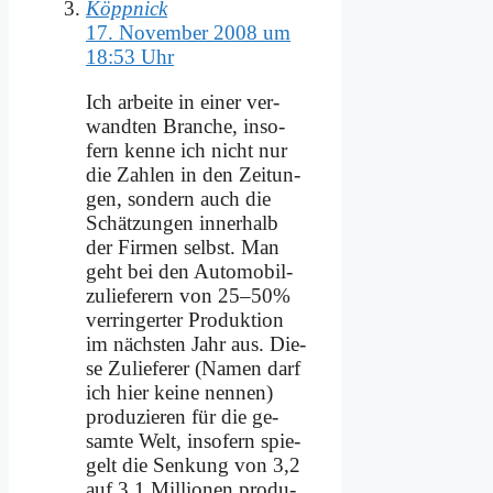
Köppnick
17. November 2008 um
18:53 Uhr
Ich ar­bei­te in ei­ner ver­
wand­ten Bran­che, in­so­
fern ken­ne ich nicht nur
die Zah­len in den Zei­tun­
gen, son­dern auch die
Schät­zun­gen in­ner­halb
der Fir­men selbst. Man
geht bei den Au­to­mo­bil­
zu­lie­fe­rern von 25–50%
ver­rin­ger­ter Pro­duk­ti­on
im näch­sten Jahr aus. Die­
se Zu­lie­fe­rer (Na­men darf
ich hier kei­ne nen­nen)
pro­du­zie­ren für die ge­
sam­te Welt, in­so­fern spie­
gelt die Sen­kung von 3,2
auf 3,1 Mil­lio­nen pro­du­