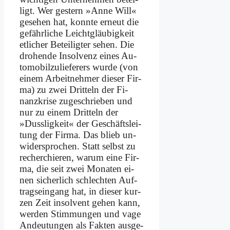
ligt. Wer ge­stern »An­ne Will«
ge­se­hen hat, konn­te er­neut die
ge­fähr­li­che Leicht­gläu­big­keit
et­li­cher Be­tei­lig­ter se­hen. Die
dro­hen­de In­sol­venz ei­nes Au­
to­mo­bil­zu­lie­fe­rers wur­de (von
ei­nem Ar­beit­neh­mer die­ser Fir­
ma) zu zwei Drit­teln der Fi­
nanz­kri­se zu­ge­schrie­ben und
nur zu ei­nem Drit­teln der
»Duss­lig­keit« der Ge­schäfts­lei­
tung der Fir­ma. Das blieb un­
wi­der­spro­chen. Statt selbst zu
re­cher­chie­ren, war­um ei­ne Fir­
ma, die seit zwei Mo­na­ten ei­
nen si­cher­lich schlech­ten Auf­
trags­ein­gang hat, in die­ser kur­
zen Zeit in­sol­vent ge­hen kann,
wer­den Stim­mun­gen und va­ge
An­deu­tun­gen als Fak­ten aus­ge­