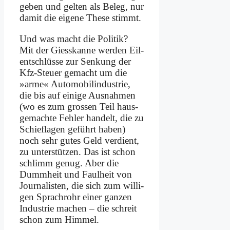
ge­ben und gel­ten als Be­leg, nur
da­mit die ei­ge­ne The­se stimmt.
Und was macht die Po­li­tik?
Mit der Giess­kan­ne wer­den Eil­
ent­schlüs­se zur Sen­kung der
Kfz-Steu­er ge­macht um die
»ar­me« Au­to­mo­bil­in­du­strie,
die bis auf ei­ni­ge Aus­nah­men
(wo es zum gro­ssen Teil haus­
ge­mach­te Feh­ler han­delt, die zu
Schief­la­gen ge­führt ha­ben)
noch sehr gu­tes Geld ver­dient,
zu un­ter­stüt­zen. Das ist schon
schlimm ge­nug. Aber die
Dumm­heit und Faul­heit von
Jour­na­li­sten, die sich zum wil­li­
gen Sprach­rohr ei­ner gan­zen
In­du­strie ma­chen – die schreit
schon zum Him­mel.