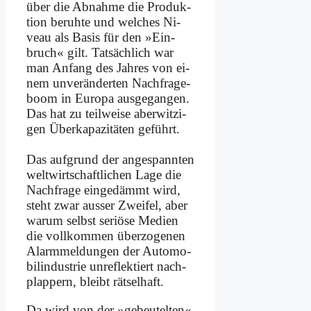
über die Ab­nah­me die Pro­duk­
ti­on be­ruh­te und wel­ches Ni­
veau als Ba­sis für den »Ein­
bruch« gilt. Tat­säch­lich war
man An­fang des Jah­res von ei­
nem un­ver­än­der­ten Nach­fra­ge­
boom in Eu­ro­pa aus­ge­gan­gen.
Das hat zu teil­wei­se aber­wit­zi­
gen Über­ka­pa­zi­tä­ten ge­führt.
Das auf­grund der an­ge­spann­ten
welt­wirt­schaft­li­chen La­ge die
Nach­fra­ge ein­ge­dämmt wird,
steht zwar au­sser Zwei­fel, aber
war­um selbst se­riö­se Me­di­en
die voll­kom­men über­zo­ge­nen
Alarm­mel­dun­gen der Au­to­mo­
bil­in­du­strie un­re­flek­tiert nach­
plap­pern, bleibt rät­sel­haft.
Da wird von der »ge­beu­tel­ten«