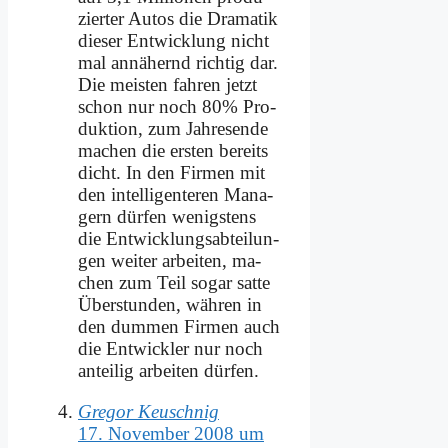
zier­ter Au­tos die Dra­ma­tik
die­ser Ent­wick­lung nicht
mal an­nä­hernd rich­tig dar.
Die mei­sten fah­ren jetzt
schon nur noch 80% Pro­
duk­ti­on, zum Jah­res­en­de
ma­chen die er­sten be­reits
dicht. In den Fir­men mit
den in­tel­li­gen­te­ren Ma­na­
gern dür­fen we­nig­stens
die Ent­wick­lungs­ab­tei­lun­
gen wei­ter ar­bei­ten, ma­
chen zum Teil so­gar sat­te
Über­stun­den, wäh­ren in
den dum­men Fir­men auch
die Ent­wick­ler nur noch
an­tei­lig ar­bei­ten dür­fen.
Gregor Keuschnig
17. November 2008 um