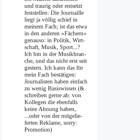
und trau­rig oder ent­setzt
fest­stel­len: Die Jour­nail­le
liegt ja völ­lig schief in
mei­nem Fach; ist das et­wa
in den an­de­ren »Fä­chern«
ge­nau­so: in Po­li­tik, Wirt­
schaft, Mu­sik, Sport...?
Ich bin in der Mu­sik­bran­
che, und das nicht erst seit
ge­stern. Ich kann das für
mein Fach be­stä­ti­gen:
Jour­na­li­sten ha­ben ein­fach
zu we­nig Ba­sis­wis­sen (&
schrei­ben ger­ne ab: von
Kol­le­gen die eben­falls
kei­ne Ah­nung ha­ben,
...oder von der mit­ge­lie­
fer­ten Re­kla­me, sor­ry:
Pro­mo­ti­on)