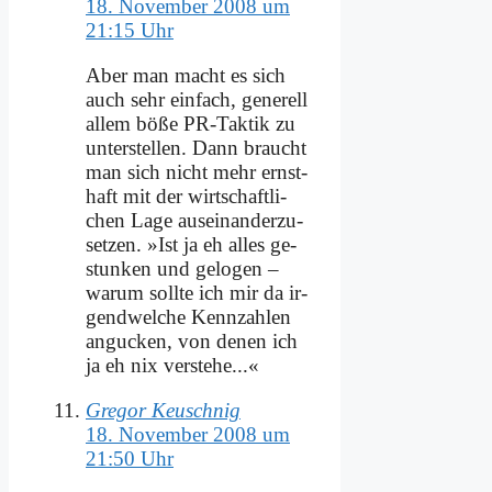
18. November 2008 um
21:15 Uhr
Aber man macht es sich
auch sehr ein­fach, ge­ne­rell
al­lem bö­ße PR-Tak­tik zu
un­ter­stel­len. Dann braucht
man sich nicht mehr ernst­
haft mit der wirt­schaft­li­
chen La­ge aus­ein­an­der­zu­
set­zen. »Ist ja eh al­les ge­
stun­ken und ge­lo­gen –
war­um soll­te ich mir da ir­
gend­wel­che Kenn­zah­len
an­gucken, von de­nen ich
ja eh nix ver­ste­he...«
Gregor Keuschnig
18. November 2008 um
21:50 Uhr