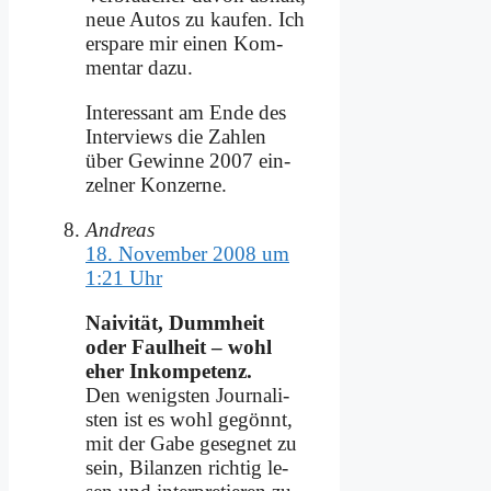
neue Au­tos zu kau­fen. Ich
er­spa­re mir ei­nen Kom­
men­tar da­zu.
In­ter­es­sant am En­de des
In­ter­views die Zah­len
über Ge­win­ne 2007 ein­
zel­ner Kon­zer­ne.
Andreas
18. November 2008 um
1:21 Uhr
Nai­vi­tät, Dumm­heit
oder Faul­heit – wohl
eher In­kom­pe­tenz.
Den we­nig­sten Jour­na­li­
sten ist es wohl ge­gönnt,
mit der Ga­be ge­seg­net zu
sein, Bi­lan­zen rich­tig le­