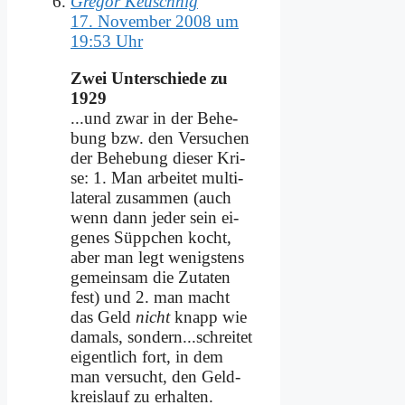
Gregor Keuschnig
17. November 2008 um
19:53 Uhr
Zwei Un­ter­schie­de zu
1929
...und zwar in der Be­he­
bung bzw. den Ver­su­chen
der Be­he­bung die­ser Kri­
se: 1. Man ar­bei­tet mul­ti­
la­te­ral zu­sam­men (auch
wenn dann je­der sein ei­
ge­nes Süpp­chen kocht,
aber man legt we­nig­stens
ge­mein­sam die Zu­ta­ten
fest) und 2. man macht
das Geld
nicht
knapp wie
da­mals, sondern...schreitet
ei­gent­lich fort, in dem
man ver­sucht, den Geld­
kreis­lauf zu er­hal­ten.