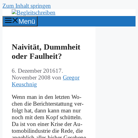
Zum Inhalt springen
Menü
Nai­vi­tät, Dumm­heit
oder Faul­heit?
6. Dezember 2016
17.
November 2008
von
Gregor
Keuschnig
Wenn man in den letz­ten Wo­
chen die Be­richt­erstat­tung ver­
folgt hat, dann kann man nur
noch mit dem Kopf schüt­teln.
Da ist von ei­ner Kri­se der Au­
to­mo­bil­in­du­strie die Re­de, die
an­geb­lich al­les bis­her Ge­se­he­ne