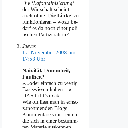
Die ‘
La­fon­tai­ni­sie­rung’
der Wirt­schaft scheint
auch oh­ne ‘
Die Lin­ke
’ zu
funk­tio­nie­ren – wo­zu be­
darf es da noch ei­ner po­li­
ti­schen Par­ti­zi­pa­ti­on?
Jeeves
17. November 2008 um
17:53 Uhr
Nai­vi­tät, Dumm­heit,
Faul­heit?
»...oder ein­fach zu we­nig
Ba­sis­wis­sen ha­ben ...«
DAS trifft’s ex­akt.
Wie oft liest man in ernst­
zu­neh­men­den Blogs
Kom­men­ta­re von Leu­ten
die sich in ei­ner be­stimm­
ten Ma­te­rie aus­ken­nen