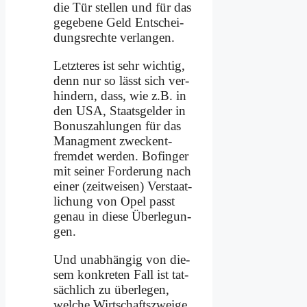
die Tür stel­len und für das
ge­ge­be­ne Geld Ent­schei­
dungs­rech­te ver­lan­gen.
Letz­te­res ist sehr wich­tig,
denn nur so lässt sich ver­
hin­dern, dass, wie z.B. in
den USA, Staats­gel­der in
Bo­nus­zah­lun­gen für das
Ma­nag­ment zweck­ent­
frem­det wer­den. Bo­fin­ger
mit sei­ner For­de­rung nach
ei­ner (zeit­wei­sen) Ver­staat­
li­chung von Opel passt
ge­nau in die­se Über­le­gun­
gen.
Und un­ab­hän­gig von die­
sem kon­kre­ten Fall ist tat­
säch­lich zu über­le­gen,
wel­che Wirt­schafts­zwei­ge