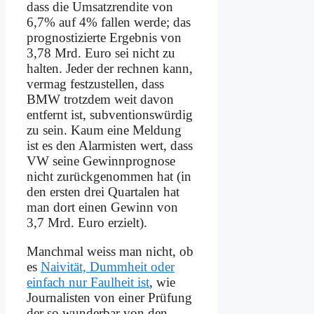
dass die Um­satz­ren­di­te von
6,7% auf 4% fal­len wer­de; das
pro­gno­sti­zier­te Er­geb­nis von
3,78 Mrd. Eu­ro sei nicht zu
hal­ten. Je­der der rech­nen kann,
ver­mag fest­zu­stel­len, dass
BMW trotz­dem weit da­von
ent­fernt ist, sub­ven­ti­ons­wür­dig
zu sein. Kaum ei­ne Mel­dung
ist es den Alar­mi­sten wert, dass
VW sei­ne Ge­winn­pro­gno­se
nicht zu­rück­ge­nom­men hat (in
den er­sten drei Quar­ta­len hat
man dort ei­nen Ge­winn von
3,7 Mrd. Eu­ro er­zielt).
Manch­mal weiss man nicht, ob
es
Nai­vi­tät, Dumm­heit oder
ein­fach nur Faul­heit ist
, wie
Jour­na­li­sten von ei­ner Prü­fung
der so wun­der­bar von den