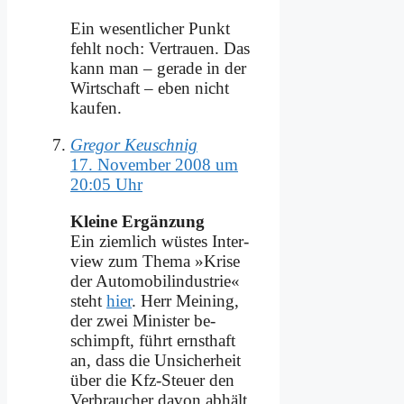
Ein we­sent­li­cher Punkt
fehlt noch: Ver­trau­en. Das
kann man – ge­ra­de in der
Wirt­schaft – eben nicht
kau­fen.
Gregor Keuschnig
17. November 2008 um
20:05 Uhr
Klei­ne Er­gän­zung
Ein ziem­lich wü­stes In­ter­
view zum The­ma »Kri­se
der Au­to­mo­bil­in­du­strie«
steht
hier
. Herr Mei­ning,
der zwei Mi­ni­ster be­
schimpft, führt ernst­haft
an, dass die Un­si­cher­heit
über die Kfz-Steu­er den
Ver­brau­cher da­von ab­hält,