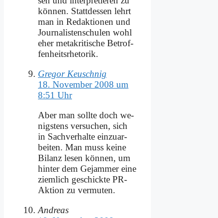
sen und in­ter­pre­tie­ren zu
kön­nen. Statt­des­sen lehrt
man in Re­dak­tio­nen und
Jour­na­li­sten­schu­len wohl
eher me­ta­kri­ti­sche Be­trof­
fen­heits­rhe­to­rik.
Gregor Keuschnig
18. November 2008 um
8:51 Uhr
Aber man soll­te doch we­
nig­stens ver­su­chen, sich
in Sach­ver­hal­te ein­zu­ar­
bei­ten. Man muss kei­ne
Bi­lanz le­sen kön­nen, um
hin­ter dem Ge­jam­mer ei­ne
ziem­lich ge­schick­te PR-
Ak­ti­on zu ver­mu­ten.
Andreas