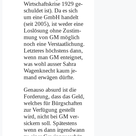
Wirt­schafts­kri­se 1929 ge­
schul­det ist). Da es sich
um ei­ne GmbH han­delt
(seit 2005), ist we­der ei­ne
Los­lö­sung oh­ne Zu­stim­
mung von GM mög­lich
noch ei­ne Ver­staat­li­chung.
Letz­te­res höch­stens dann,
wenn man GM ent­eig­net,
was wohl au­sser Sahra
Wa­gen­knecht kaum je­
mand er­wä­gen dürf­te.
Ge­nau­so ab­surd ist die
For­de­rung, dass das Geld,
wel­ches für Bürg­schaf­ten
zur Ver­fü­gung ge­stellt
wird, nicht bei GM ver­
sickern soll. Spä­te­stens
wenn es dann ir­gend­wann