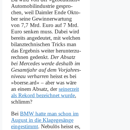
Au­to­mo­bil­in­du­strie ge­spro­
chen, weil Daim­ler En­de Ok­to­
ber sei­ne Ge­winn­erwar­tung
von 7,7 Mrd. Eu­ro auf 7 Mrd.
Eu­ro sen­ken muss. Da­bei wird
be­reits an­ge­deu­tet, mit wel­chen
bi­lanz­tech­ni­schen Tricks man
das Er­geb­nis wei­ter her­un­ter­zu­
rech­nen ge­denkt.
Der Ab­satz
bei Mer­ce­des wer­de des­halb im
Ge­samt­jahr auf dem Vor­jah­res­
ni­veau ver­har­ren
heisst es bei
»boerse.ard« – aber was wä­re
an ei­nem Ab­satz, der
sei­ner­zeit
als Re­kord be­zeich­net wur­de
,
schlimm?
Bei
BMW hat­te man schon im
Au­gust in die Kla­ge­ge­sän­ge
ein­ge­stimmt
. Ne­bu­lös heisst es,