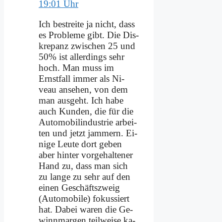
19:01 Uhr
Ich be­strei­te ja nicht, dass
es Pro­ble­me gibt. Die Dis­
kre­panz zwi­schen 25 und
50% ist al­ler­dings sehr
hoch. Man muss im
Ernst­fall im­mer als Ni­
veau an­se­hen, von dem
man aus­geht. Ich ha­be
auch Kun­den, die für die
Au­to­mo­bil­in­du­strie ar­bei­
ten und jetzt jam­mern. Ei­
ni­ge Leu­te dort ge­ben
aber hin­ter vor­ge­hal­te­ner
Hand zu, dass man sich
zu lan­ge zu sehr auf den
ei­nen Ge­schäfts­zweig
(Au­to­mo­bi­le) fo­kus­siert
hat. Da­bei wa­ren die Ge­
winn­mar­gen teil­wei­se ka­