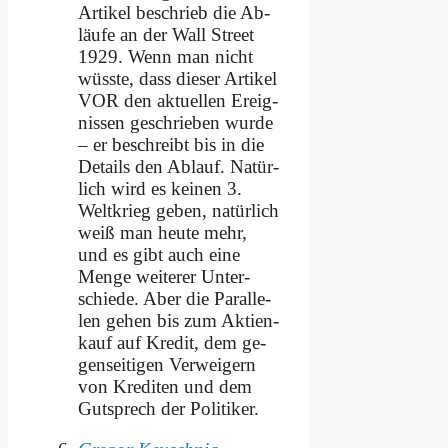
Ar­ti­kel be­schrieb die Ab­
läu­fe an der Wall Street
1929. Wenn man nicht
wüss­te, dass die­ser Ar­ti­kel
VOR den ak­tu­el­len Er­eig­
nis­sen ge­schrie­ben wur­de
– er be­schreibt bis in die
De­tails den Ab­lauf. Na­tür­
lich wird es kei­nen 3.
Welt­krieg ge­ben, na­tür­lich
weiß man heu­te mehr,
und es gibt auch ei­ne
Men­ge wei­te­rer Un­ter­
schie­de. Aber die Par­al­le­
len ge­hen bis zum Ak­ti­en­
kauf auf Kre­dit, dem ge­
gen­sei­ti­gen Ver­wei­gern
von Kre­di­ten und dem
Gutsprech der Po­li­ti­ker.