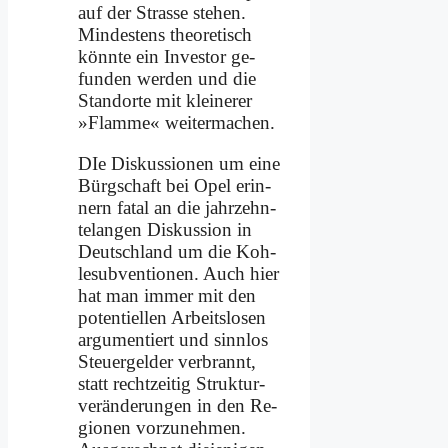
auf der Stra­sse ste­hen.
Min­de­stens theo­re­tisch
könn­te ein In­ve­stor ge­
fun­den wer­den und die
Stand­or­te mit klei­ne­rer
»Flam­me« wei­ter­ma­chen.
DIe Dis­kus­sio­nen um ei­ne
Bürg­schaft bei Opel er­in­
nern fa­tal an die jahr­zehn­
te­lan­gen Dis­kus­si­on in
Deutsch­land um die Koh­
le­sub­ven­tio­nen. Auch hier
hat man im­mer mit den
po­ten­ti­el­len Ar­beits­lo­sen
ar­gu­men­tiert und sinn­los
Steu­er­gel­der ver­brannt,
statt recht­zei­tig Struk­tur­
ver­än­de­run­gen in den Re­
gio­nen vor­zu­neh­men.