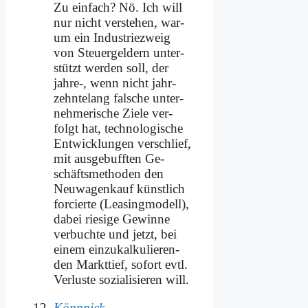
Zu ein­fach? Nö. Ich will
nur nicht ver­ste­hen, war­
um ein In­du­strie­zweig
von Steu­er­gel­dern un­ter­
stützt wer­den soll, der
jahre‑, wenn nicht jahr­
zehn­te­lang fal­sche un­ter­
neh­me­ri­sche Zie­le ver­
folgt hat, tech­no­lo­gi­sche
Ent­wick­lun­gen ver­schlief,
mit aus­ge­buff­ten Ge­
schäfts­me­tho­den den
Neu­wa­gen­kauf künst­lich
for­cier­te (Lea­sing­mo­dell),
da­bei rie­si­ge Ge­win­ne
ver­buch­te und jetzt, bei
ei­nem ein­zu­kal­ku­lie­ren­
den Markt­tief, so­fort evtl.
Ver­lu­ste so­zia­li­sie­ren will.
Köppnick