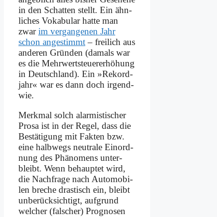
in den Schat­ten stellt. Ein ähn­
li­ches Vo­ka­bu­lar hat­te man
zwar
im ver­gan­ge­nen Jahr
schon an­ge­stimmt
– frei­lich aus
an­de­ren Grün­den (da­mals war
es die Mehr­wert­steu­er­erhö­hung
in Deutsch­land). Ein »Re­kord­
jahr« war es dann doch ir­gend­
wie.
Merk­mal solch alar­mi­sti­scher
Pro­sa ist in der Re­gel, dass die
Be­stä­ti­gung mit Fak­ten bzw.
ei­ne halb­wegs neu­tra­le Ein­ord­
nung des Phä­no­mens un­ter­
bleibt. Wenn be­haup­tet wird,
die Nach­fra­ge nach Au­to­mo­bi­
len bre­che dra­stisch ein, bleibt
un­be­rück­sich­tigt, auf­grund
wel­cher (fal­scher) Pro­gno­sen