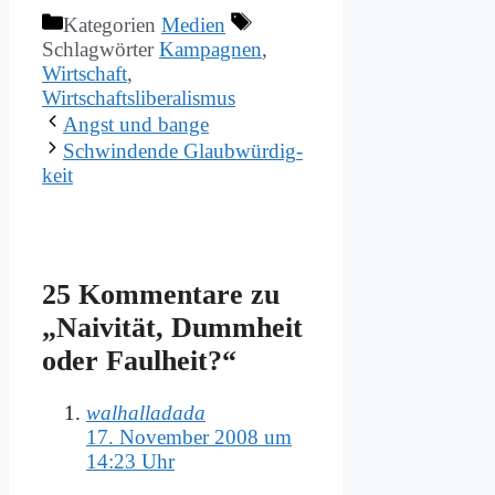
Kategorien
Medien
Schlagwörter
Kampagnen
,
Wirtschaft
,
Wirtschaftsliberalismus
Angst und ban­ge
Schwin­den­de Glaub­wür­dig­
keit
25 Kommentare zu
„Nai­vi­tät, Dumm­heit
oder Faul­heit?“
walhalladada
17. November 2008 um
14:23 Uhr