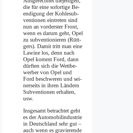
Aus­ge­rech­net die­je­ni­gen,
die für ei­ne so­for­ti­ge Be­
en­di­gung der Koh­le­sub­
ven­tio­nen ein­tre­ten sind
nun an vor­der­ster Front,
wenn es dar­um geht, Opel
zu sub­ven­tio­nie­ren (Rütt­
gers). Da­mit tritt man ei­ne
La­wi­ne los, denn nach
Opel kommt Ford, dann
dürf­ten sich die Wett­be­
wer­ber von Opel und
Ford be­schwe­ren und sei­
ner­seits in ih­ren Län­dern
Sub­ven­tio­nen er­hal­ten,
usw.
Ins­ge­samt be­trach­tet geht
es der Au­to­mo­bil­in­du­strie
in Deutsch­land sehr gut –
auch wenn es gra­vie­ren­de