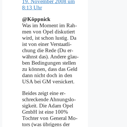
19. November 2008 um
8:13 Uhr
@Köppnick
Was im Mo­ment im Rah­
men von Opel dis­ku­tiert
wird, ist schon lu­stig. Da
ist von ei­ner Ver­staat­li­
chung die Re­de (Du er­
wähnst das). An­de­re glau­
ben Be­din­gun­gen stel­len
zu kön­nen, dass das Geld
dann nicht doch in den
USA bei GM ver­sickert.
Bei­des zeigt ei­ne er­
schrecken­de Ah­nungs­lo­
sig­keit. Die Adam Opel
GmbH ist ei­ne 100%
Toch­ter von Ge­ne­ral Mo­
tors (was üb­ri­gens der