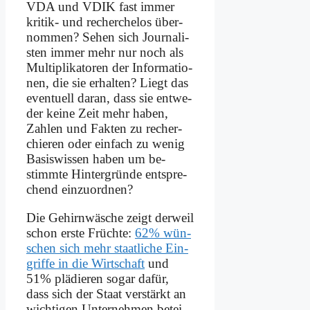
VDA und VDIK fast im­mer
kri­tik- und re­cher­che­los über­
nom­men? Se­hen sich Jour­na­li­
sten im­mer mehr nur noch als
Mul­ti­pli­ka­to­ren der In­for­ma­tio­
nen, die sie er­hal­ten? Liegt das
even­tu­ell dar­an, dass sie ent­we­
der kei­ne Zeit mehr ha­ben,
Zah­len und Fak­ten zu re­cher­
chie­ren oder ein­fach zu we­nig
Ba­sis­wis­sen ha­ben um be­
stimm­te Hin­ter­grün­de ent­spre­
chend ein­zu­ord­nen?
Die Ge­hirn­wä­sche zeigt der­weil
schon er­ste Früch­te:
62% wün­
schen sich mehr staat­li­che Ein­
grif­fe in die Wirt­schaft
und
51% plä­die­ren so­gar da­für,
dass sich der Staat ver­stärkt an
wich­ti­gen Un­ter­neh­men be­tei­