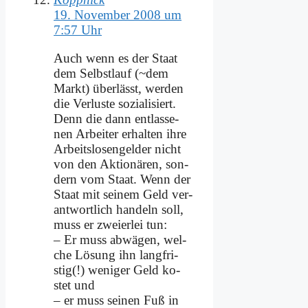
19. November 2008 um
7:57 Uhr
Auch wenn es der Staat
dem Selbst­lauf (~dem
Markt) über­lässt, wer­den
die Ver­lu­ste so­zia­li­siert.
Denn die dann ent­las­se­
nen Ar­bei­ter er­hal­ten ih­re
Ar­beits­lo­sen­gel­der nicht
von den Ak­tio­nä­ren, son­
dern vom Staat. Wenn der
Staat mit sei­nem Geld ver­
ant­wort­lich han­deln soll,
muss er zwei­er­lei tun:
– Er muss ab­wä­gen, wel­
che Lö­sung ihn lang­fri­
stig(!) we­ni­ger Geld ko­
stet und
– er muss sei­nen Fuß in