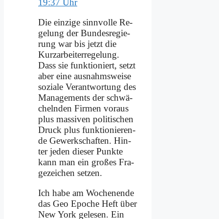
19:37 Uhr
Die ein­zi­ge sinn­vol­le Re­
ge­lung der Bun­des­re­gie­
rung war bis jetzt die
Kurz­ar­bei­ter­re­ge­lung.
Dass sie funk­tio­niert, setzt
aber ei­ne aus­nahms­wei­se
so­zia­le Ver­ant­wor­tung des
Ma­nage­ments der schwä­
cheln­den Fir­men vor­aus
plus mas­si­ven po­li­ti­schen
Druck plus funk­tio­nie­ren­
de Ge­werk­schaf­ten. Hin­
ter je­den die­ser Punk­te
kann man ein gro­ßes Fra­
ge­zei­chen set­zen.
Ich ha­be am Wo­chen­en­de
das Geo Epo­che Heft über
New York ge­le­sen. Ein