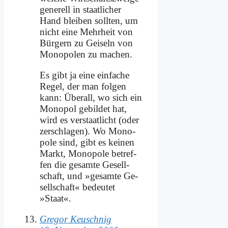
ge­ne­rell in staat­li­cher
Hand blei­ben soll­ten, um
nicht ei­ne Mehr­heit von
Bür­gern zu Gei­seln von
Mo­no­po­len zu ma­chen.
Es gibt ja ei­ne ein­fa­che
Re­gel, der man fol­gen
kann: Über­all, wo sich ein
Mo­no­pol ge­bil­det hat,
wird es ver­staat­licht (oder
zer­schla­gen). Wo Mo­no­
po­le sind, gibt es kei­nen
Markt, Mo­no­po­le be­tref­
fen die ge­sam­te Ge­sell­
schaft, und »ge­sam­te Ge­
sell­schaft« be­deu­tet
»Staat«.
Gregor Keuschnig