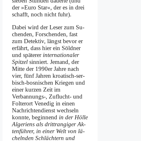
sie­ben Stun­den dau­er­te (und
der »Eu­ro Star«, der es in drei
schafft, noch nicht fuhr).
Da­bei wird der Le­ser zum Su­
chen­den, For­schen­den, fast
zum De­tek­tiv, längst be­vor er
er­fährt, dass hier ein Söld­ner
und spä­te­rer
in­ter­na­tio­na­ler
Spit­zel
sin­niert. Je­mand, der
Mit­te der 1990er Jah­re nach
vier, fünf Jah­ren kroa­tisch-ser­
bisch-bos­ni­schen Krie­gen und
ei­ner kur­zen Zeit im
Verbannungs‑, Zu­flucht- und
Fol­ter­ort Ve­ne­dig in ei­nen
Nach­rich­ten­dienst wech­seln
konn­te, be­gin­nend
in der Höl­le
Al­ge­ri­ens als dritt­ran­gi­ger Ak­
ten­füh­rer, in ei­ner Welt von lä­
cheln­den Schläch­tern und