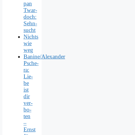
pan
Twar­
doch:
Sehn­
sucht
Nichts
wie
weg
Banine/Alexander
Psche­
ra:
Lie­
be
ist
dir
ver­
bo­
ten
–
Ernst