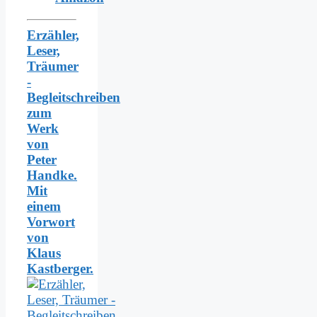
Erzähler,
Leser,
Träumer
-
Begleitschreiben
zum
Werk
von
Peter
Handke.
Mit
einem
Vorwort
von
Klaus
Kastberger.