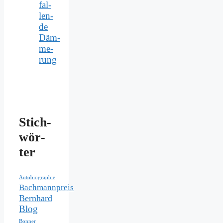
fal­
len­
de
Däm­
me­
rung
Stich­
wör­
ter
Autobiographie
Bachmannpreis
Bernhard
Blog
Bonner