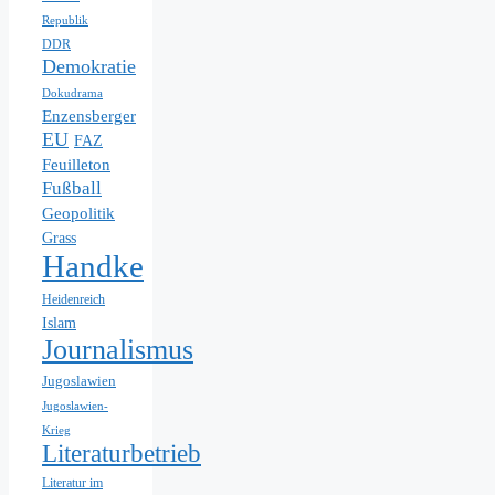
Republik
DDR
Demokratie
Dokudrama
Enzensberger
EU
FAZ
Feuilleton
Fußball
Geopolitik
Grass
Handke
Heidenreich
Islam
Journalismus
Jugoslawien
Jugoslawien-
Krieg
Literaturbetrieb
Literatur im