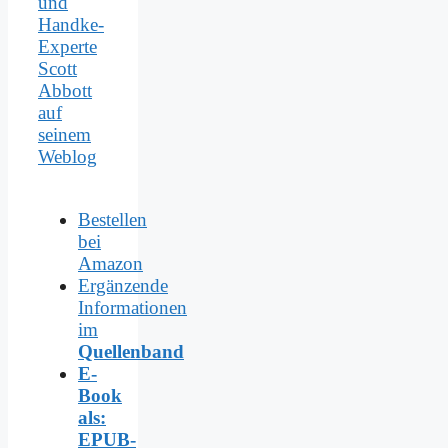
und
Handke-
Experte
Scott
Abbott
auf
seinem
Weblog
Bestellen
bei
Amazon
Ergänzende
Informationen
im
Quellenband
E-
Book
als:
EPUB-