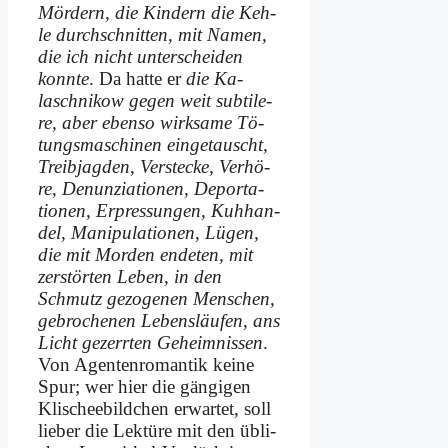
Mör­dern, die Kin­dern die Keh­
le durch­schnit­ten, mit Na­men,
die ich nicht un­ter­schei­den
konn­te
. Da hat­te er
die Ka­
lasch­ni­kow ge­gen weit sub­ti­le­
re, aber eben­so wirk­sa­me Tö­
tungs­ma­schi­nen ein­ge­tauscht,
Treib­jag­den, Ver­stecke, Ver­hö­
re, De­nun­zia­tio­nen, De­por­ta­
tio­nen, Er­pres­sun­gen, Kuh­han­
del, Ma­ni­pu­la­tio­nen, Lü­gen,
die mit Mor­den en­de­ten, mit
zer­stör­ten Le­ben, in den
Schmutz ge­zo­ge­nen Men­schen,
ge­bro­che­nen Le­bens­läu­fen, ans
Licht ge­zerr­ten Ge­heim­nis­sen
.
Von Agen­ten­ro­man­tik kei­ne
Spur; wer hier die gän­gi­gen
Kli­schee­bild­chen er­war­tet, soll
lie­ber die Lek­tü­re mit den üb­li­