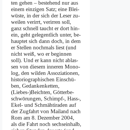
ten ge­hen – be­stehend nur aus
ei­nem ein­zi­gen Satz; ei­ne Blei­
wü­ste, in der sich der Le­ser zu­
wei­len ver­irrt, ver­ir­ren soll,
ganz schnell taucht er dort hin­
ein, geht ge­le­gent­lich un­ter, be­
haup­tet sich dann doch, in dem
er Stel­len noch­mals liest (und
nicht weiß, wo er be­gin­nen
soll). Und er kann nicht ab­las­
sen von die­sem in­ne­ren Mo­no­
log, den wil­den As­so­zia­tio­nen,
hi­sto­rio­gra­phi­schen Ein­schü­
ben, Ge­dan­ken­ket­ten,
(Liebes-)Beichten, Göt­ter­be­
schwö­run­gen, Schimpf‑, Hass‑,
Ekel- und Schmäh­ti­ra­den auf
der Zug­fahrt von Mai­land nach
Rom am 8. De­zem­ber 2004,
als die Fahrt noch sechs­ein­halb,