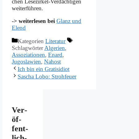
chen Le­se­zir­kel-Ver­däch­ti­gen
wei­ter­füh­ren.
-> wei­ter­le­sen bei
Glanz und
Elend
Kategorien
Literatur
Schlagwörter
Algerien
,
Assoziationen
,
Enard
,
Jugoslawien
,
Nahost
Ich bin ein Gra­ti­sidi­ot
Sa­scha Lo­bo: Stroh­feu­er
Ver­
öf­
fent­
lich­