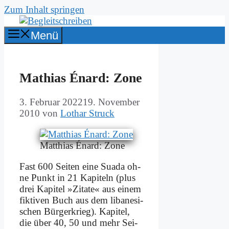
Zum Inhalt springen
Menü
Ma­thi­as Énard: Zo­ne
3. Februar 2022
19. November
2010
von
Lothar Struck
Mat­thi­as Énard: Zo­ne
Fast 600 Sei­ten ei­ne Sua­da oh­
ne Punkt in 21 Ka­pi­teln (plus
drei Ka­pi­tel »Zi­ta­te« aus ei­nem
fik­ti­ven Buch aus dem li­ba­ne­si­
schen Bür­ger­krieg). Ka­pi­tel,
die über 40, 50 und mehr Sei­