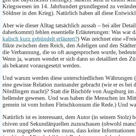
Kriegs­we­sen im 14. Jahr­hun­dert grund­le­gend zu ver­än­de
Söld­ner in den Krieg). Na­tür­lich ha­ben all die­se Ent­wic
Aber wie die­ser All­tag tat­säch­lich aus­sah – bei al­ler De­tai
da­her­kommt) feh­len es­sen­ti­el­le Er­läu­te­run­gen: Was war d
ka­lisch kurz ge­bün­delt er­läu­tert?
) Was zeich­net ei­ne »Fre
flik­te zwi­schen dem Reich, den Ade­li­gen und den Städ­ten
die Ver­ban­nung, die so oft aus­ge­spro­chen wur­de, be­deu­te­
Wenn ja, war­um wen­det er sich dann so de­tail­liert den Z
als be­kannt vor­aus­ge­setzt wer­den.
Und war­um wer­den die­se un­ter­schied­li­chen Wäh­run­gen (G
ei­ne ge­wis­se Re­la­ti­on zu­ein­an­der ge­bracht (wie er es bei
Nörd­lin­gen macht)? Statt die Bi­schö­fe von Augs­burg im An­
hel­len­der ge­we­sen. Und was ha­ben die Men­schen im Mit­tel­
ge­mein ist vom ho­hen Fleisch­kon­sum die Re­de.) Und wa
Na­tür­lich ist es in­ter­es­sant, dem Au­tor (in sei­nem Stolz)
chi­ven und Se­kun­där­quel­len zu­zu­schau­en (ob­wohl manch­
wenn zu­ge­ge­ben wer­den muss, dass kei­ne In­for­ma­tio­nen vo