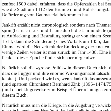
zen­fest 1509 da­bei, er­fah­ren, dass die Op­fer­zah­len bei 
wie die Stadt um 1412 den Brun­nen- und Rohr­lei­tungs­ba
Be­för­de­rung von Bau­ma­te­ri­al be­kom­men hat.
Jan­krift er­zählt nicht chro­no­lo­gisch son­dern nach The­men­
springt er nach Lust und Lau­ne durch die Jahr­hun­der­te (un
re Auf­deckung und Be­stra­fung springt er von ei­nem Sze­
1513, dann die Schil­de­rung ei­nes Vor­falls um 1355, 
Ein­mal wird die Neu­zeit mit der Ent­deckung der »neu­en
we­ni­ge Zei­len wei­ter ist man zu­rück im Jahr 1438. Ei­ne ir­g
lich­keit die­ser Epo­che fin­det sich aber nir­gend­wo.
Na­tür­lich soll die »gro­sse Po­li­tik« in die­sem Buch nicht di
dass die Fug­ger und ih­re enor­me Wir­kungs­macht tat­säch­l
ka­pi­tel). Und packend wird es, wenn Jan­krift das au­sser­or­
(und spä­te­ren Chro­ni­sten) Bern­hard Zink (1396–1474/75) 
(und da­bei klu­ger­wei­se zum Bei­spiel Über­trei­bun­gen zu­r
die­sem Buch.
Na­tür­lich muss man die Krie­ge, in die Augs­burg ver­wickel
gen die baye­ri­schen Her­zö­ge). Jan­krift stellt in ei­nem seh