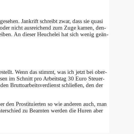
n­ge­se­hen. Jan­krift schreibt zwar, dass sie qua­si
t oder nicht aus­rei­chend zum Zu­ge ka­men, den­
i­ben. An die­ser Heu­che­lei hat sich we­nig ge­än­
­ge­stellt. Wenn das stimmt, was ich jetzt bei ober­
üs­sen im Schnitt pro Ar­beits­tag 30 Eu­ro Steu­er­
en Brut­to­ar­beits­ver­dienst schlie­ßen, den der
cher den Pro­sti­tu­ier­ten so wie an­de­ren auch, man
­ter­schied zu Be­am­ten wer­den die Hu­ren aber