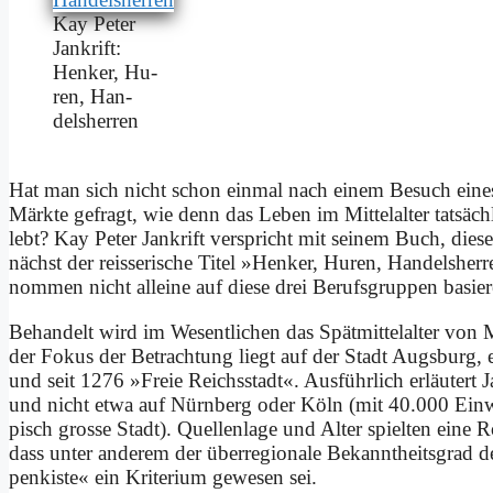
Kay Pe­ter
Jan­krift:
Hen­ker, Hu­
ren, Han­
dels­her­ren
Hat man sich nicht schon ein­mal nach ei­nem Be­such ei­nes der
Märk­te ge­fragt, wie denn das Le­ben im Mit­tel­al­ter tat­sä
lebt? Kay Pe­ter Jan­krift ver­spricht mit sei­nem Buch, die­se
nächst der rei­sse­ri­sche Ti­tel »Hen­ker, Hu­ren, Han­dels­her­
nom­men nicht al­lei­ne auf die­se drei Be­rufs­grup­pen ba­sie­
Be­han­delt wird im We­sent­li­chen das Spät­mit­tel­al­ter von
der Fo­kus der Be­trach­tung liegt auf der Stadt Augs­burg
und seit 1276 »Freie Reichs­stadt«. Aus­führ­lich er­läu­tert 
und nicht et­wa auf Nürn­berg oder Köln (mit 40.000 Ein­woh­n
pisch gro­sse Stadt).
Quel­len­la­ge und Al­ter spiel­ten ei­ne R
dass un­ter an­de­rem der über­re­gio­na­le Be­kannt­heits­grad 
pen­ki­ste« ein Kri­te­ri­um ge­we­sen sei.