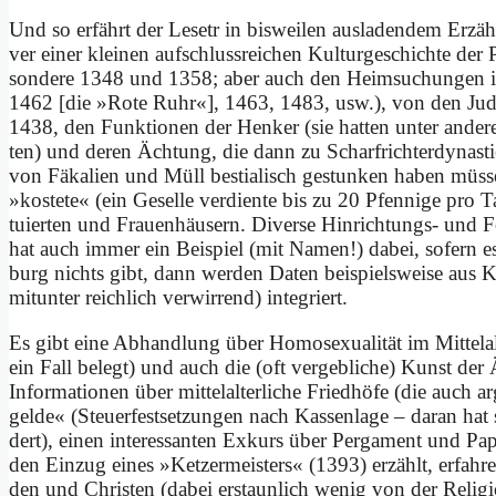
Und so er­fährt der Le­setr in bis­wei­len aus­la­den­dem Er­zähl
ver ei­ner klei­nen auf­schluss­rei­chen Kul­tur­ge­schich­te de
son­de­re 1348 und 1358; aber auch den Heim­su­chun­gen 
1462 [die »Ro­te Ruhr«], 1463, 1483, usw.), von den Ju­de
1438, den Funk­tio­nen der Hen­ker (sie hat­ten un­ter an­de­r
ten) und de­ren Äch­tung, die dann zu Scharf­rich­ter­dy­na­st
von Fä­ka­li­en und Müll be­stia­lisch ge­stun­ken ha­ben müs­s
»ko­ste­te« (ein Ge­sel­le ver­dien­te bis zu 20 Pfen­ni­ge pro 
tu­ier­ten und Frau­en­häu­sern. Di­ver­se Hin­rich­tungs- und Fo
hat auch im­mer ein Bei­spiel (mit Na­men!) da­bei, so­fern 
burg nichts gibt, dann wer­den Da­ten bei­spiels­wei­se au
mit­un­ter reich­lich ver­wir­rend) in­te­griert.
Es gibt ei­ne Ab­hand­lung über Ho­mo­se­xua­li­tät im Mit­tel­
ein Fall be­legt) und auch die (oft ver­geb­li­che) Kunst der Ä
In­for­ma­tio­nen über mit­tel­al­ter­li­che Fried­hö­fe (die auc
gel­de« (Steu­er­fest­set­zun­gen nach Kas­sen­la­ge – dar­an ha
dert), ei­nen in­ter­es­san­ten Ex­kurs über Per­ga­ment und P
den Ein­zug ei­nes »Ket­zer­mei­sters« (1393) er­zählt, er­fah­ren
den und Chri­sten (da­bei er­staun­lich we­nig von der Re­li­g