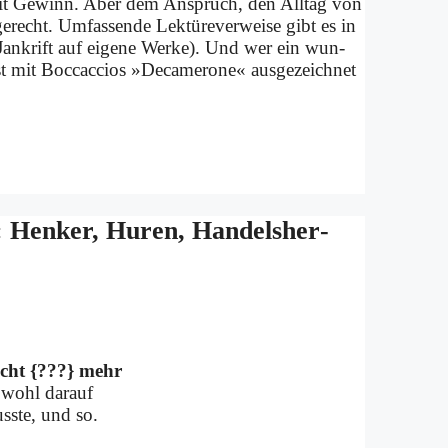
 mit Ge­winn. Aber dem An­spruch, den All­tag von
e­recht. Um­fas­sen­de Lek­tü­re­ver­wei­se gibt es in
Jan­krift auf ei­ge­ne Wer­ke). Und wer ein wun­
ist mit Boc­c­ac­ci­os »De­ca­me­ro­ne« aus­ge­zeich­net
Hen­ker, Hu­ren, Han­dels­her­
leicht {???} mehr
t wohl dar­auf
uss­te, und so.