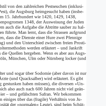
­stil von den zahl­rei­chen Pest­seu­chen (in­klu­si­
r Pest), die Augs­burg heim­ge­sucht ha­ben (ins­be­
im 15. Jahr­hun­dert wie 1420, 1429, 1438,
n­po­gro­men 1348, der Aus­wei­sung der Ju­den
em auch die Auf­ga­be die Ab­trit­te sau­ber zu hal­
ien führ­te. Man lernt, dass die Stra­ssen auf­grund
en, dass die Dien­ste ei­ner Hu­re zwei Pfen­ni­ge
Tag) und den Un­ter­schied zwi­schen frei­en Pro­sti­
l­ter­me­tho­den wer­den er­läu­tert – und Jan­krift
es die Quel­len her­ge­ben. Wenn es aber aus Augs­
s Köln, Mün­chen, Ulm oder Nürn­berg locker (und
al­ter und so­gar über So­do­mie (aber da­von ist nur
rz­te (und Quack­sal­ber) wird er­läu­tert. Es gibt
h arg ge­stun­ken ha­ben müs­sen), die di­ver­sen »Un­
t sich al­so auch nach 600 Jah­ren nicht viel ge­än­
a­pier – und ge­fälsch­ten Sa­fran. Wir be­kom­men
 ei­ni­ges über das (fra­gi­le) Ver­hält­nis von Ju­
io­si­tät der »nor­ma­len« Leu­te), sind beim Schüt­