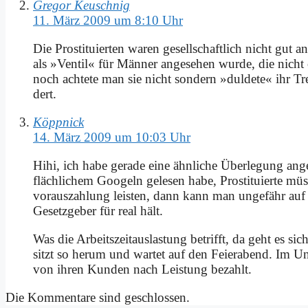
Gregor Keuschnig
11. März 2009 um 8:10 Uhr
Die Pro­sti­tu­ier­ten wa­ren ge­sell­schaft­lich nicht gut a
als »Ven­til« für Män­ner an­ge­se­hen wur­de, die nich
noch ach­te­te man sie nicht son­dern »dul­de­te« ihr Tre
dert.
Köppnick
14. März 2009 um 10:03 Uhr
Hihi, ich ha­be ge­ra­de ei­ne ähn­li­che Über­le­gung an
fläch­li­chem Goo­geln ge­le­sen ha­be, Pro­sti­tu­ier­te m
vor­aus­zah­lung lei­sten, dann kann man un­ge­fähr auf d
Ge­setz­ge­ber für re­al hält.
Was die Ar­beits­zeit­aus­la­stung be­trifft, da geht es si­
sitzt so her­um und war­tet auf den Fei­er­abend. Im Un
von ih­ren Kun­den nach Lei­stung be­zahlt.
Die Kommentare sind geschlossen.