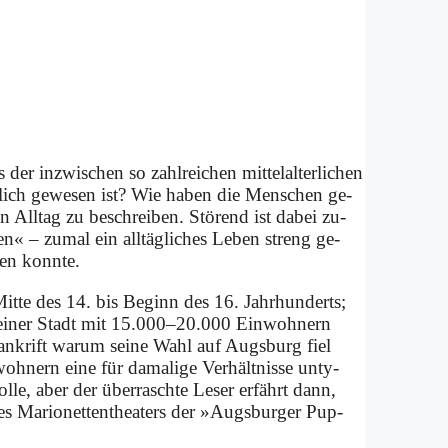
 in­zwi­schen so zahl­rei­chen mit­tel­al­ter­li­chen
ch­lich ge­we­sen ist? Wie ha­ben die Men­schen ge­
n All­tag zu be­schrei­ben. Stö­rend ist da­bei zu­
ren« – zu­mal ein all­täg­li­ches Le­ben streng ge­
ren konn­te.
 Mit­te des 14. bis Be­ginn des 16. Jahr­hun­derts;
, ei­ner Stadt mit 15.000–20.000 Ein­woh­nern
Jan­krift war­um sei­ne Wahl auf Augs­burg fiel
ern ei­ne für da­ma­li­ge Ver­hält­nis­se un­ty­
ol­le, aber der über­rasch­te Le­ser er­fährt dann,
des Ma­rio­net­ten­thea­ters der »Augs­bur­ger Pup­