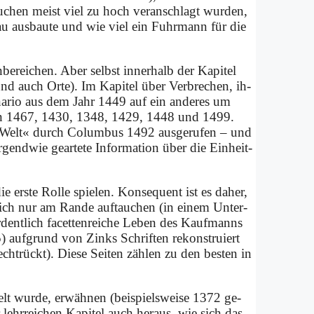
Seu­chen meist viel zu hoch ver­an­schlagt wur­den,
u aus­bau­te und wie viel ein Fuhr­mann für die
be­rei­chen. Aber selbst in­ner­halb der Ka­pi­tel
d auch Or­te). Im Ka­pi­tel über Ver­bre­chen, ih­
na­rio aus dem Jahr 1449 auf ein an­de­res um
dann 1467, 1430, 1348, 1429, 1448 und 1499.
 Welt« durch Co­lum­bus 1492 aus­ge­ru­fen – und
end­wie ge­ar­te­te In­for­ma­ti­on über die Ein­heit­
e er­ste Rol­le spie­len. Kon­se­quent ist es da­her,
ich nur am Ran­de auf­tau­chen (in ei­nem Un­ter­
dent­lich fa­cet­ten­rei­che Le­ben des Kauf­manns
auf­grund von Zinks Schrif­ten re­kon­stru­iert
echt­rückt). Die­se Sei­ten zäh­len zu den be­sten in
t wur­de, er­wäh­nen (bei­spiels­wei­se 1372 ge­
r lehr­rei­chen Ka­pi­tel auch her­aus, wie sich das