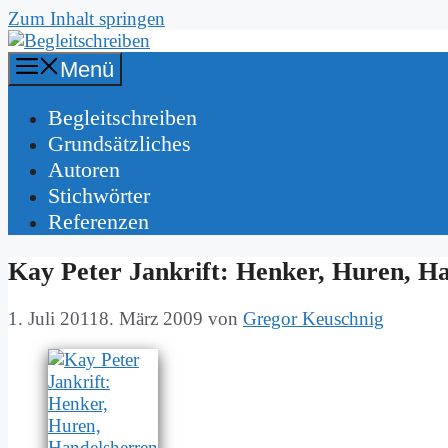
Zum Inhalt springen
Menü
Be­gleit­schrei­ben
Grund­sätz­li­ches
Au­toren
Stich­wör­ter
Re­fe­ren­zen
Kay Pe­ter Jan­krift: Hen­ker, Hu­ren, Han
1. Juli 2011
8. März 2009
von
Gregor Keuschnig