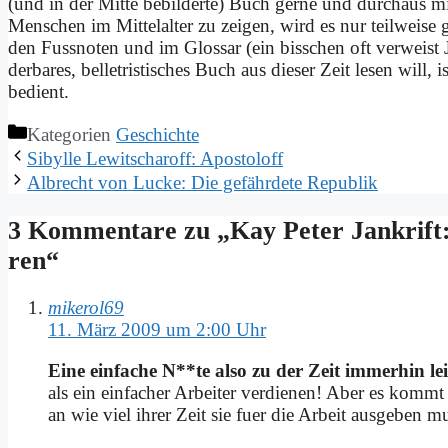
(und in der Mit­te be­bil­der­te) Buch ger­ne und durch­aus
Men­schen im Mit­tel­al­ter zu zei­gen, wird es nur teil­wei­se g
den Fuss­no­ten und im Glos­sar (ein biss­chen oft ver­weist 
der­ba­res, bel­le­tri­sti­sches Buch aus die­ser Zeit le­sen will, 
be­dient.
Kategorien
Geschichte
Si­byl­le Le­witschar­off: Apo­stol­off
Al­brecht von Lucke: Die ge­fähr­de­te Re­pu­blik
3 Kommentare zu „Kay Pe­ter Jan­krift: 
ren“
mikerol69
11. März 2009 um 2:00 Uhr
Ei­ne ein­fa­che N**te al­so zu der Zeit im­mer­hin 
als ein ein­fa­cher Ar­bei­ter ver­die­nen! Aber es komm
an wie viel ih­rer Zeit sie fuer die Ar­beit aus­ge­ben m