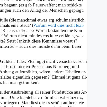
rn be­gann (es gab Feu­er­waf­fen; man schick­te
k­lun­gen auch den All­tag der Men­schen ge­prägt.
l­fül­le (die manch­mal et­was arg schul­mei­ster­lich
a­mals ei­ne Stadt? (
War­um wird dies nicht le­xi­
ie Reichs­stadt« aus? Wor­in be­stan­den die Kon­
? War­um nicht min­de­stens kurz er­klä­ren, was
te? Setzt Jan­krift die­se Kennt­nis­se vor­aus?
ünf­ten zu – auch dies müss­te dann beim Le­ser
ul­den, Ta­ler, Pfen­ni­ge) nicht ver­suchs­wei­se in
 den Pro­sti­tu­ier­ten-Prei­sen aus Nürn­berg und
hang auf­zu­zäh­len, wä­ren an­de­re Ta­bel­len er­
al­ter ei­gent­lich ge­ges­sen? (Ein­mal ist ganz all­
s hat man ge­trun­ken?
 bei der Aus­brei­tung all sei­ner Fund­stücke aus Ar­
mal Un­ter­ka­pi­tel auch förm­lich »ab­stür­zen«,
r­lie­gen). Man liest die­ses schön auf­be­rei­te­te