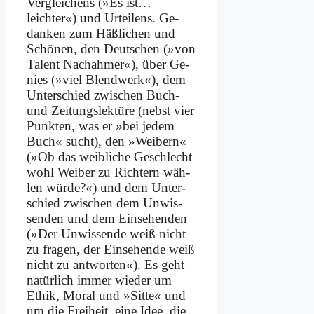
Ver­glei­chens (»Es ist…
leichter«) und Ur­tei­lens. Ge­
dan­ken zum Häß­li­chen und
Schö­nen, den Deut­schen (»von
Ta­lent Nach­ah­mer«), über Ge­
nies (»viel Blend­werk«), dem
Un­ter­schied zwi­schen Buch-
und Zei­tungs­lek­tü­re (nebst vier
Punk­ten, was er »bei je­dem
Buch« sucht), den »Wei­bern«
(»Ob das weib­li­che Ge­schlecht
wohl Wei­ber zu Rich­tern wäh­
len wür­de?«) und dem Un­ter­
schied zwi­schen dem Un­wis­
sen­den und dem Ein­se­hen­den
(»Der Un­wis­sen­de weiß nicht
zu fra­gen, der Ein­se­hen­de weiß
nicht zu ant­wor­ten«). Es geht
na­tür­lich im­mer wie­der um
Ethik, Mo­ral und »Sit­te« und
um die Frei­heit, ei­ne Idee, die