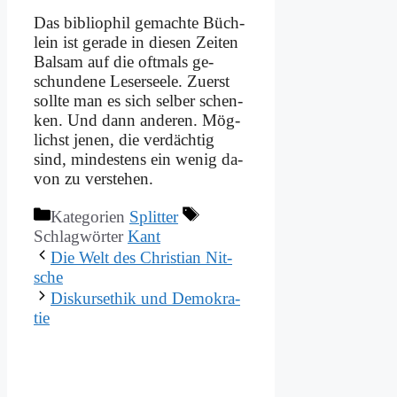
Das bi­blio­phil ge­mach­te Büch­
lein ist ge­ra­de in die­sen Zei­ten
Bal­sam auf die oft­mals ge­
schun­de­ne Le­ser­see­le. Zu­erst
soll­te man es sich sel­ber schen­
ken. Und dann an­de­ren. Mög­
lichst je­nen, die ver­däch­tig
sind, min­de­stens ein we­nig da­
von zu ver­ste­hen.
Kategorien
Splitter
Schlagwörter
Kant
Die Welt des Chri­sti­an Nit­
sche
Dis­kurs­ethik und De­mo­kra­
tie