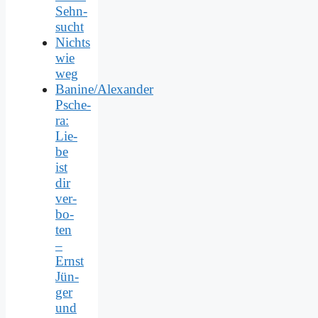
Sehn­
sucht
Nichts
wie
weg
Banine/Alexander
Psche­
ra:
Lie­
be
ist
dir
ver­
bo­
ten
–
Ernst
Jün­
ger
und