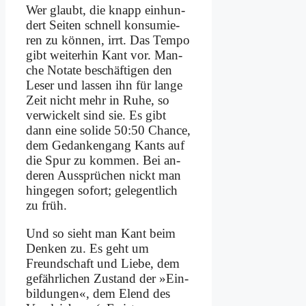
Wer glaubt, die knapp ein­hun­
dert Sei­ten schnell kon­su­mie­
ren zu kön­nen, irrt. Das Tem­po
gibt wei­ter­hin Kant vor. Man­
che No­ta­te be­schäf­ti­gen den
Le­ser und las­sen ihn für lan­ge
Zeit nicht mehr in Ru­he, so
ver­wickelt sind sie. Es gibt
dann ei­ne so­li­de 50:50 Chan­ce,
dem Ge­dan­ken­gang Kants auf
die Spur zu kom­men. Bei an­
de­ren Aus­sprü­chen nickt man
hin­ge­gen so­fort; ge­le­gent­lich
zu früh.
Und so sieht man Kant beim
Den­ken zu. Es geht um
Freund­schaft und Lie­be, dem
ge­fähr­li­chen Zu­stand der »Ein­
bil­dun­gen«, dem Elend des