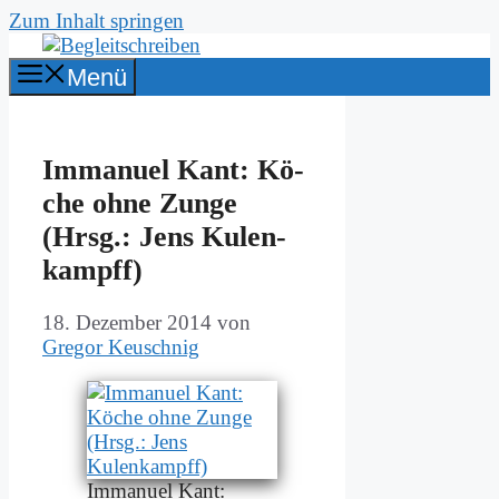
Zum Inhalt springen
Menü
Im­ma­nu­el Kant: Kö­
che oh­ne Zun­ge
(Hrsg.: Jens Ku­len­
kampff)
18. Dezember 2014
von
Gregor Keuschnig
Im­ma­nu­el Kant: