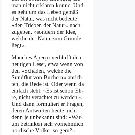
man nicht er­klä­ren kön­ne. Und
es geht um das Le­ben ge­mäß
der Na­tur, was nicht be­deu­te
»den Trie­ben der Na­tur« nach­
zu­ge­ben, »son­dern der Idee,
wel­che der Na­tur zum Grun­de
liegt«.
Man­ches Aper­çu ver­blüfft den
heu­ti­gen Le­ser, et­wa wenn von
den »Schä­den, wel­che die
Sünd­flut von Bü­chern« an­rich­
ten, die Re­de ist. Oder wenn da
ein­fach steht: »Es ist schon Eh­
re, nicht ver­ach­tet zu wer­den.«
Und dann for­mu­liert er Fra­gen,
de­ren Ant­wor­ten heu­te mehr
denn je un­be­kannt sind: »War­
um be­trin­ken sich vor­nehm­lich
nor­di­sche Völ­ker so gern?«