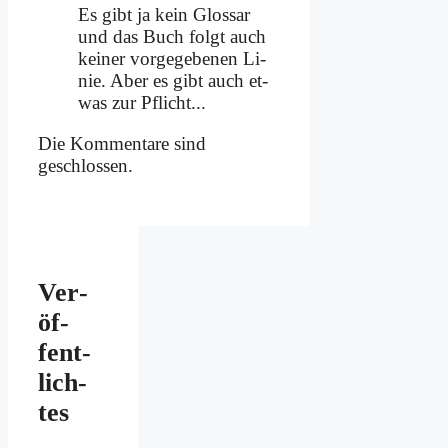
Es gibt ja kein Glos­sar
und das Buch folgt auch
kei­ner vor­ge­ge­be­nen Li­
nie. Aber es gibt auch et­
was zur Pflicht...
Die Kommentare sind
geschlossen.
Ver­
öf­
fent­
lich­
tes