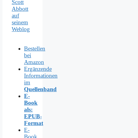
Scott
Abbott
auf
seinem
Weblog
Bestellen
bei
Amazon
Ergänzende
Informationen
im
Quellenband
E-
Book
als:
EPUB-
Format
E-
Book