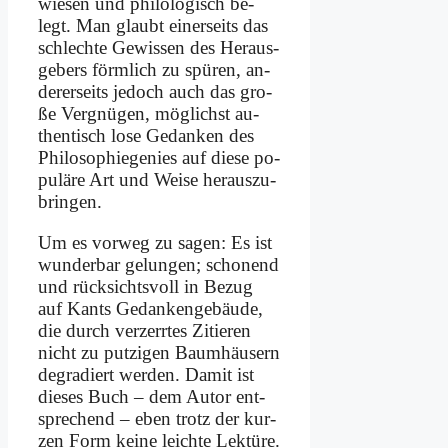
wie­sen und phi­lo­lo­gisch be­
legt. Man glaubt ei­ner­seits das
schlech­te Ge­wis­sen des Her­aus­
ge­bers förm­lich zu spü­ren, an­
de­rer­seits je­doch auch das gro­
ße Ver­gnü­gen, mög­lichst au­
then­tisch lo­se Ge­dan­ken des
Phi­lo­so­phie­ge­nies auf die­se po­
pu­lä­re Art und Wei­se her­aus­zu­
brin­gen.
Um es vor­weg zu sa­gen: Es ist
wun­der­bar ge­lun­gen; scho­nend
und rück­sichts­voll in Be­zug
auf Kants Ge­dan­ken­ge­bäu­de,
die durch ver­zerr­tes Zi­tie­ren
nicht zu put­zi­gen Baum­häu­sern
de­gra­diert wer­den. Da­mit ist
die­ses Buch – dem Au­tor ent­
spre­chend – eben trotz der kur­
zen Form kei­ne leich­te Lek­tü­re.