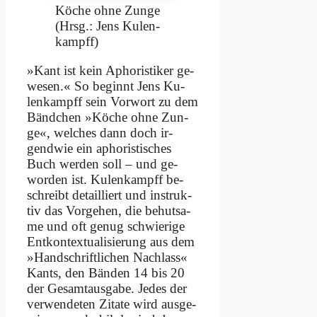
Kö­che oh­ne Zun­ge
(Hrsg.: Jens Ku­len­
kampff)
»Kant ist kein Apho­ri­sti­ker ge­
we­sen.« So be­ginnt Jens Ku­
len­kampff sein Vor­wort zu dem
Bänd­chen »Kö­che oh­ne Zun­
ge«, wel­ches dann doch ir­
gend­wie ein apho­ri­sti­sches
Buch wer­den soll – und ge­
wor­den ist. Ku­len­kampff be­
schreibt de­tail­liert und in­struk­
tiv das Vor­ge­hen, die be­hut­sa­
me und oft ge­nug schwie­ri­ge
Entkontex­tualisierung aus dem
»Hand­schrift­li­chen Nach­lass«
Kants, den Bän­den 14 bis 20
der Ge­samt­aus­ga­be. Je­des der
ver­wen­de­ten Zi­ta­te wird aus­ge­