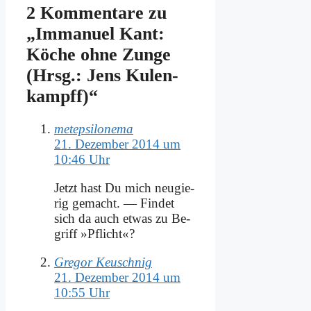
2 Kommentare zu
„Im­ma­nu­el Kant:
Kö­che oh­ne Zun­ge
(Hrsg.: Jens Ku­len­
kampff)“
metepsilonema
21. Dezember 2014 um
10:46 Uhr
Jetzt hast Du mich neu­gie­
rig ge­macht. — Fin­det
sich da auch et­was zu Be­
griff »Pflicht«?
Gregor Keuschnig
21. Dezember 2014 um
10:55 Uhr