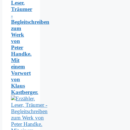
Leser,
Träumer
-
Begleitschreiben
zum
Werk
von
Peter
Handke.
Mit
einem
Vorwort
von
Klaus
Kastberger.