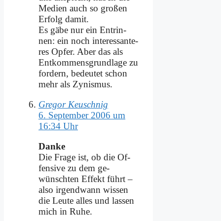
Me­di­en auch so gro­ßen
Er­folg da­mit.
Es gä­be nur ein Ent­rin­
nen: ein noch in­ter­es­san­te­
res Op­fer. Aber das als
Ent­kom­mens­grund­la­ge zu
for­dern, be­deu­tet schon
mehr als Zy­nis­mus.
Gregor Keuschnig
6. September 2006 um
16:34 Uhr
Dan­ke
Die Fra­ge ist, ob die Of­
fen­si­ve zu dem ge­
wünsch­ten Ef­fekt führt –
al­so ir­gend­wann wis­sen
die Leu­te al­les und las­sen
mich in Ru­he.