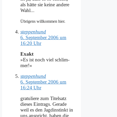
als hät­te sie kei­ne an­de­re
Wahl...
Üb­ri­gens will­kom­men hier.
steppenhund
6. September 2006 um
16:20 Uhr
Ex­akt
»Es ist noch viel schlim­
mer!«
steppenhund
6. September 2006 um
16:24 Uhr
gra­tu­lie­re zum Ti­tel­satz
die­ses Ein­trags. Ge­ra­de
weil es den Jagd­in­stinkt in
uns an­spricht, ha­ben die