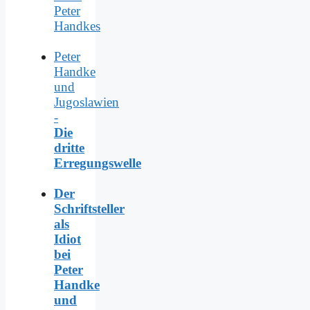
Peter
Handkes
Peter
Handke
und
Jugoslawien
-
Die
dritte
Erregungswelle
Der
Schriftsteller
als
Idiot
bei
Peter
Handke
und