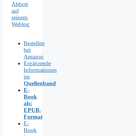
Abbott
auf
seinem
Weblog
Bestellen
bei
Amazon
Ergänzende
Informationen
im
Quellenband
E-
Book
als:
EPUB-
Format
E-
Book