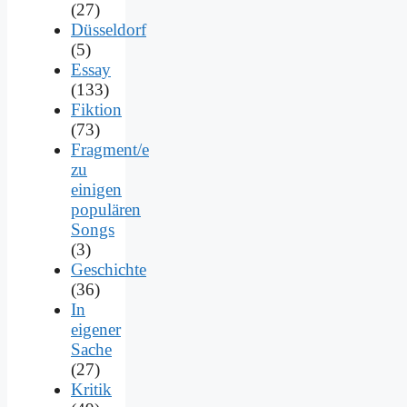
(27)
Düsseldorf
(5)
Essay
(133)
Fiktion
(73)
Fragment/e
zu
einigen
populären
Songs
(3)
Geschichte
(36)
In
eigener
Sache
(27)
Kritik