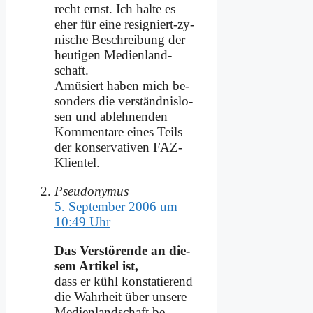
recht ernst. Ich hal­te es
eher für ei­ne re­si­gniert-zy­
ni­sche Be­schrei­bung der
heu­ti­gen Me­di­en­land­
schaft.
Amü­siert ha­ben mich be­
son­ders die ver­ständ­nis­lo­
sen und ab­leh­nen­den
Kom­men­ta­re ei­nes Teils
der kon­ser­va­ti­ven FAZ-
Kli­en­tel.
Pseudonymus
5. September 2006 um
10:49 Uhr
Das Ver­stö­ren­de an die­
sem Ar­ti­kel ist,
dass er kühl kon­sta­tie­rend
die Wahr­heit über un­se­re
Me­di­en­land­schaft be­