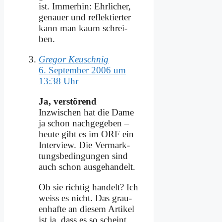
ist. Im­mer­hin: Ehr­li­cher,
ge­nau­er und re­flek­tier­ter
kann man kaum schrei­
ben.
Gregor Keuschnig
6. September 2006 um
13:38 Uhr
Ja, ver­stö­rend
In­zwi­schen hat die Da­me
ja schon nach­ge­ge­ben –
heu­te gibt es im ORF ein
In­ter­view. Die Ver­mark­
tungs­be­din­gun­gen sind
auch schon aus­ge­han­delt.
Ob sie rich­tig han­delt? Ich
weiss es nicht. Das grau­
en­haf­te an die­sem Ar­ti­kel
ist ja, dass es so scheint,