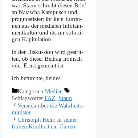
war. Staun schreibt die­sen Brief
an Na­ta­scha Kam­pusch und
pro­gno­sti­ziert ihr kein Ent­rin­
nen aus der me­dia­len In­fo­tain­
ment­kul­tur und rät zur so­for­ti­
gen Ka­pi­tu­la­ti­on.
In der Dis­kus­si­on wird ge­strit­
ten, ob die­ser Bei­trag iro­nisch
oder Ernst ge­meint ist.
Ich be­fürch­te, bei­des.
Kategorien
Medien
Schlagwörter
FAZ
,
Staun
Ver­such über die Wahr­heits­
mi­ni­ster
Chri­stoph Hein: In sei­ner
frü­hen Kind­heit ein Gar­ten