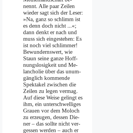
nennt. Al­le paar Zei­len
wie­der sagt sich der Le­ser:
»Na, ganz so schlimm ist
es denn doch nicht ...«;
dann denkt er nach und
muss sich ein­ge­ste­hen: Es
ist noch viel schlim­mer!
Be­wun­derns­wert, wie
Staun sei­ne gan­ze Hoff­
nungs­lo­sig­keit und Me­
lan­cho­lie über das un­um­
gäng­lich kom­men­de
Spek­ta­kel zwi­schen die
Zei­len zu le­gen ver­mag.
Auf die­se Wei­se ge­lingt es
ihm, ein un­ter­schwel­li­ges
Grau­en vor dem Mo­loch
zu er­zeu­gen, des­sen Die­
ner – das soll­te nicht ver­
ges­sen wer­den – auch er