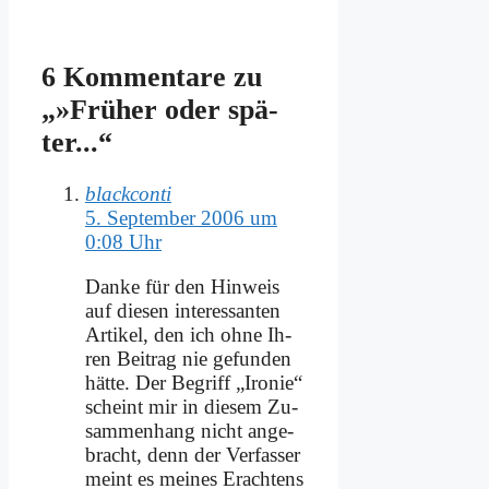
6 Kommentare zu
„»Frü­her oder spä­
ter...“
blackconti
5. September 2006 um
0:08 Uhr
Dan­ke für den Hin­weis
auf die­sen in­ter­es­san­ten
Ar­ti­kel, den ich oh­ne Ih­
ren Bei­trag nie ge­fun­den
hät­te. Der Be­griff „Iro­nie“
scheint mir in die­sem Zu­
sam­men­hang nicht an­ge­
bracht, denn der Ver­fas­ser
meint es mei­nes Er­ach­tens