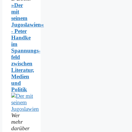
»Der
mit
seinem
Jugoslawien«
- Peter
Handke
im
Spannungs­
feld
zwischen
Literatur,
Medien
und
Politik
Wer
mehr
darüber