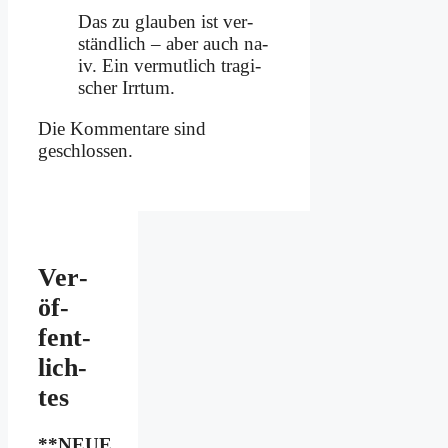
Das zu glau­ben ist ver­
ständ­lich – aber auch na­
iv. Ein ver­mut­lich tra­gi­
scher Irr­tum.
Die Kommentare sind
geschlossen.
Ver­
öf­
fent­
lich­
tes
**NEUE