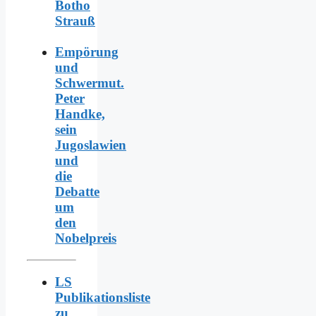
Botho
Strauß
Empörung
und
Schwermut.
Peter
Handke,
sein
Jugoslawien
und
die
Debatte
um
den
Nobelpreis
LS
Publikationsliste
zu