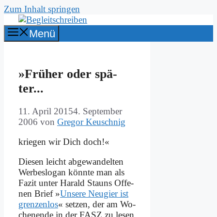
Zum Inhalt springen
Menü
»Frü­her oder spä­
ter...
11. April 2015
4. September
2006
von
Gregor Keuschnig
krie­gen wir Dich doch!«
Die­sen leicht ab­ge­wan­del­ten
Wer­be­slo­gan könn­te man als
Fa­zit un­ter Ha­rald Stauns Of­fe­
nen Brief »
Un­se­re Neu­gier ist
gren­zen­los
« set­zen, der am Wo­
chen­en­de in der FASZ zu le­sen