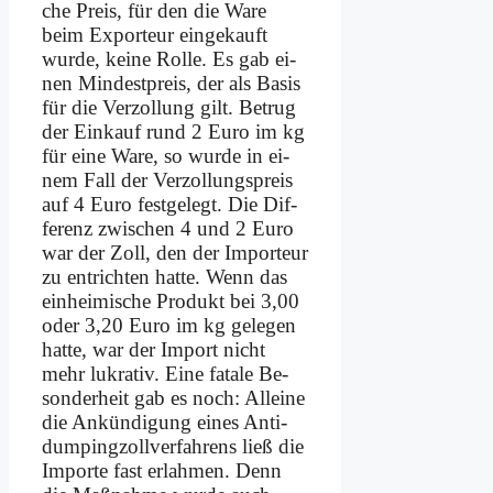
che Preis, für den die Wa­re
beim Ex­por­teur ein­ge­kauft
wur­de, kei­ne Rol­le. Es gab ei­
nen Min­dest­preis, der als Ba­sis
für die Ver­zol­lung gilt. Be­trug
der Ein­kauf rund 2 Eu­ro im kg
für ei­ne Wa­re, so wur­de in ei­
nem Fall der Ver­zol­lungs­preis
auf 4 Eu­ro fest­ge­legt. Die Dif­
fe­renz zwi­schen 4 und 2 Eu­ro
war der Zoll, den der Im­por­teur
zu ent­rich­ten hat­te. Wenn das
ein­hei­mi­sche Pro­dukt bei 3,00
oder 3,20 Eu­ro im kg ge­le­gen
hat­te, war der Im­port nicht
mehr lu­kra­tiv. Ei­ne fa­ta­le Be­
son­der­heit gab es noch: Al­lei­ne
die An­kün­di­gung ei­nes An­ti­
dum­ping­zoll­ver­fah­rens ließ die
Im­por­te fast er­lah­men. Denn