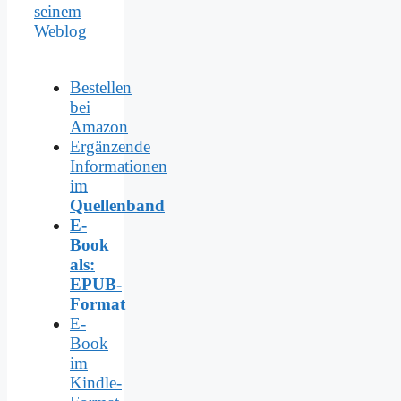
seinem
Weblog
Bestellen
bei
Amazon
Ergänzende
Informationen
im
Quellenband
E-
Book
als:
EPUB-
Format
E-
Book
im
Kindle-