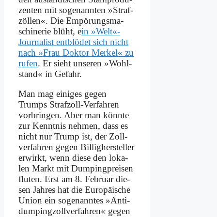
zen­ten mit so­ge­nann­ten »Straf­
zöl­len«. Die Em­pö­rungs­ma­
schi­ne­rie blüht, e
in »Welt«-
Journalist ent­blö­det sich nicht
nach »Frau Dok­tor Mer­kel« zu
ru­fen
. Er sieht un­se­ren »Wohl­
stand« in Ge­fahr.
Man mag ei­ni­ges ge­gen
Trumps Straf­zoll-Ver­fah­ren
vor­brin­gen. Aber man könn­te
zur Kennt­nis neh­men, dass es
nicht nur Trump ist, der Zoll­
ver­fah­ren ge­gen Bil­lig­her­stel­ler
er­wirkt, wenn die­se den lo­ka­
len Markt mit Dum­ping­prei­sen
flu­ten. Erst am 8. Fe­bru­ar die­
sen Jah­res hat die Eu­ro­päi­sche
Uni­on ein so­ge­nann­tes »An­ti­
dum­ping­zoll­ver­fah­ren« ge­gen