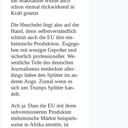
die Maß­nah­me wur­de auch
schon ein­mal rück­wir­kend in
Kraft ge­setzt.
Die Heu­che­lei liegt al­so auf der
Hand, denn selbst­ver­ständ­lich
schützt auch die EU ih­re ein­
hei­mi­sche Pro­duk­ti­on. Zu­ge­ge­
ben mit we­ni­ger Ge­pol­ter und
si­cher­lich pro­fes­sio­nel­ler. We­
sent­li­che Tei­le des deut­schen
Jour­na­lis­mus ent­decken al­ler­
dings lie­ber den Split­ter im an­
de­ren Au­ge. Zu­mal wenn es
sich um Trumps Split­ter han­
delt.
Ach ja: Dass die EU mit ih­ren
sub­ven­tio­nier­ten Pro­duk­ten
ein­hei­mi­sche Märk­te bei­spiels­
wei­se in Afri­ka zer­stört, ist