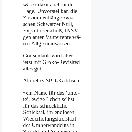
wä­ren da­zu auch in der
La­ge. Un­vor­stell­bar, die
Zu­sam­men­hän­ge zwi­
schen Schwar­zer Null,
Ex­port­über­schuß, INSM,
ge­plan­ter Müt­ter­ren­te wä­
ren All­ge­mein­wis­sen.
Gott­sei­dank wird aber
jetzt mit Gro­ko-Re­vi­si­ted
al­les gut...
Ak­tu­el­les SPD-Kad­disch
»ein Na­me für das ‘un­to­
te’, ewi­ge Le­ben selbst,
für das schreck­li­che
Schick­sal, im end­lo­sen
Wie­der­ho­lungs­kreis­lauf
des Um­her­wan­delns in
Schuld und Schmerz ge­