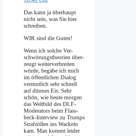
Das kann ja über­haupt
nicht sein, was Sie hier
schrei­ben.
WIR sind die Gu­ten!
Wenn ich sol­che Ver­
schwö­rungs­theo­rien über­
zeugt wei­ter­ver­brei­ten
wür­de, be­gä­be ich mich
im öf­fent­li­chen Dia­log
ver­mut­lich sehr schnell
auf dün­nes Eis. Sehr
schön, wie heu­te mor­gen
das Welt­bild des DLF-
Mo­de­ra­tors beim Flass­
beck-In­ter­view zu Trumps
Straf­zöl­len ins Wackeln
kam. Man kommt lei­der