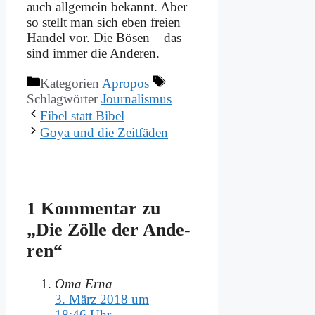
auch all­ge­mein be­kannt. Aber
so stellt man sich eben frei­en
Han­del vor. Die Bö­sen – das
sind im­mer die An­de­ren.
Kategorien
Apropos
Schlagwörter
Journalismus
Fi­bel statt Bi­bel
Go­ya und die Zeit­fä­den
1 Kommentar zu
„Die Zöl­le der An­de­
ren“
Oma Erna
3. März 2018 um
18:46 Uhr