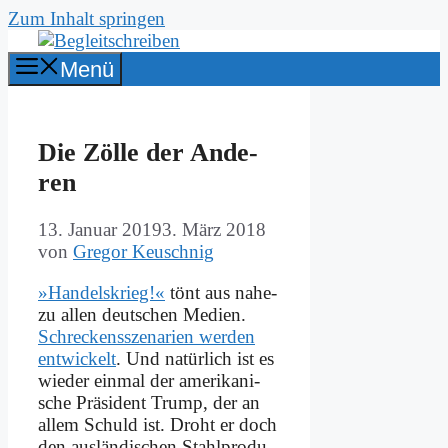
Zum Inhalt springen
Menü
Die Zöl­le der An­de­
ren
13. Januar 2019
3. März 2018
von
Gregor Keuschnig
»Han­dels­krieg!«
tönt aus na­he­
zu al­len deut­schen Me­di­en.
Schreckens­sze­na­ri­en wer­den
ent­wickelt
. Und na­tür­lich ist es
wie­der ein­mal der ame­ri­ka­ni­
sche Prä­si­dent Trump, der an
al­lem Schuld ist. Droht er doch
den aus­län­di­schen Stahl­pro­du­