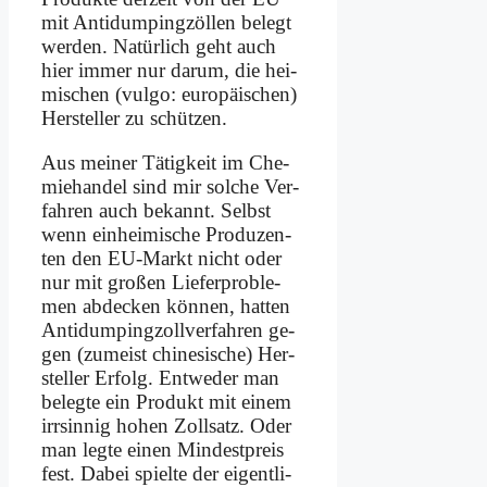
mit An­ti­dum­ping­zöl­len be­legt
wer­den. Na­tür­lich geht auch
hier im­mer nur dar­um, die hei­
mi­schen (vul­go: eu­ro­päi­schen)
Her­stel­ler zu schüt­zen.
Aus mei­ner Tä­tig­keit im Che­
mie­han­del sind mir sol­che Ver­
fah­ren auch be­kannt. Selbst
wenn ein­hei­mi­sche Pro­du­zen­
ten den EU-Markt nicht oder
nur mit gro­ßen Lie­fer­pro­ble­
men ab­decken kön­nen, hat­ten
An­ti­dum­ping­zoll­ver­fah­ren ge­
gen (zu­meist chi­ne­si­sche) Her­
stel­ler Er­folg. Ent­we­der man
be­leg­te ein Pro­dukt mit ei­nem
irr­sin­nig ho­hen Zoll­satz. Oder
man leg­te ei­nen Min­dest­preis
fest. Da­bei spiel­te der ei­gent­li­