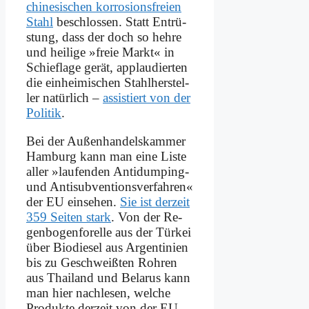
chi­ne­si­schen kor­ro­si­ons­frei­en
Stahl
be­schlos­sen. Statt Ent­rü­
stung, dass der doch so heh­re
und hei­li­ge »freie Markt« in
Schief­la­ge ge­rät, ap­plau­dier­ten
die ein­hei­mi­schen Stahl­her­stel­
ler na­tür­lich –
as­si­stiert von der
Po­li­tik
.
Bei der Au­ßen­han­dels­kam­mer
Ham­burg kann man ei­ne Li­ste
al­ler »lau­fen­den An­ti­dum­ping-
und An­ti­sub­ven­ti­ons­ver­fah­ren«
der EU ein­se­hen.
Sie ist der­zeit
359 Sei­ten stark
. Von der Re­
gen­bo­gen­fo­rel­le aus der Tür­kei
über Bio­die­sel aus Ar­gen­ti­ni­en
bis zu Ge­schweiß­ten Roh­ren
aus Thai­land und Be­la­rus kann
man hier nach­le­sen, wel­che
Pro­duk­te der­zeit von der EU