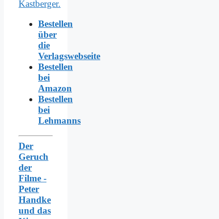
Bestellen
über
die
Verlagswebseite
Bestellen
bei
Amazon
Bestellen
bei
Lehmanns
Der
Geruch
der
Filme -
Peter
Handke
und das