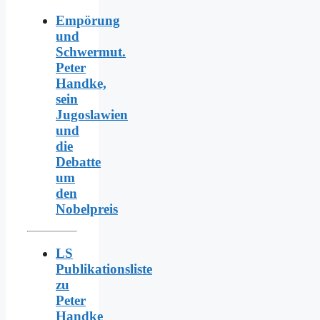
Empörung
und
Schwermut.
Peter
Handke,
sein
Jugoslawien
und
die
Debatte
um
den
Nobelpreis
LS
Publikationsliste
zu
Peter
Handke