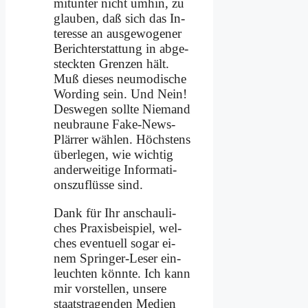
mit­un­ter nicht um­hin, zu
glau­ben, daß sich das In­
ter­es­se an aus­ge­wo­ge­ner
Be­richt­erstat­tung in ab­ge­
steck­ten Gren­zen hält.
Muß die­ses neu­mo­di­sche
Wor­ding sein. Und Nein!
Des­we­gen soll­te Nie­mand
neu­brau­ne Fake-News-
Plär­rer wäh­len. Höch­stens
über­le­gen, wie wich­tig
an­der­wei­ti­ge In­for­ma­ti­
ons­zu­flüs­se sind.
Dank für Ihr an­schau­li­
ches Pra­xis­bei­spiel, wel­
ches even­tu­ell so­gar ei­
nem Sprin­ger-Le­ser ein­
leuch­ten könn­te. Ich kann
mir vor­stel­len, un­se­re
staats­tra­gen­den Me­di­en