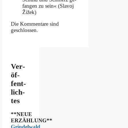
fan­gen zu sein« (Sla­voj
Žižek)
Die Kommentare sind
geschlossen.
Ver­
öf­
fent­
lich­
tes
**NEUE
ERZÄHLUNG**
Grindelwald