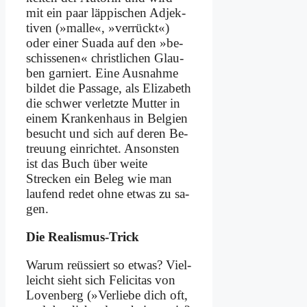
mit ein paar läp­pi­schen Ad­jek­
ti­ven (»mal­le«, »ver­rückt«)
oder ei­ner Sua­da auf den »be­
schis­se­nen« christ­li­chen Glau­
ben gar­niert. Ei­ne Aus­nah­me
bil­det die Pas­sa­ge, als Eliza­beth
die schwer ver­letz­te Mut­ter in
ei­nem Kranken­haus in Bel­gi­en
be­sucht und sich auf de­ren Be­
treu­ung ein­rich­tet. An­son­sten
ist das Buch über wei­te
Strecken ein Be­leg wie man
lau­fend re­det oh­ne et­was zu sa­
gen.
Die Rea­lis­mus-Trick
War­um re­üs­siert so et­was? Viel­
leicht sieht sich Fe­li­ci­tas von
Loven­berg (»Ver­lie­be dich oft,