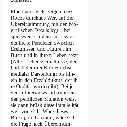
Man kann leicht zei­gen, dass
Ro­che durch­aus Wert auf die
Über­ein­stim­mung mit den bio­
gra­fi­schen De­tails legt – bei­
spiels­wei­se in dem sie be­wusst
deut­li­che Par­al­le­len zwi­schen
Er­eig­nis­sen und Fi­gu­ren im
Buch und in ih­rem Le­ben setzt
(Al­ter; Le­bens­ver­hält­nis­se; der
Un­fall der drei Brü­der nebst
me­dia­ler Dar­stel­lung; bis hin­
ein in den Er­zähl­duk­tus, der ih­
re Ora­li­tät wie­der­gibt). Bei je­
der in In­ter­views auf­kom­men­
den pein­li­chen Si­tua­ti­on weist
sie dann brüsk die­se Par­al­le­li­tät
weit von sich. Wä­re die­ses
Buch gu­te Li­te­ra­tur, wä­re sich
die Fra­ge nach Über­ein­stim­