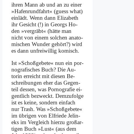
ih­ren Mann ab und an zu ei­ner
»Ha­fen­rund­fahrt« (guess what)
ein­lädt. Wenn dann Eliza­beth
ihr Ge­sicht (!) in Ge­orgs Ho­
den »ver­gräbt« (hät­te man
nicht von ei­nem sol­chen ana­to­
mi­schen Wun­der ge­hört?) wird
es dann un­frei­wil­lig ko­misch.
Ist »Schoß­ge­be­te« nun ein por­
no­gra­fi­sches Buch? Die Au­
torin er­reicht mit die­sen Be­
schrei­bun­gen eher das Ge­gen­
teil des­sen, was Por­no­gra­fie ei­
gent­lich be­zweckt. Dem­zu­fol­ge
ist es kei­ne, son­dern ein­fach
nur Trash. Was »Schoß­ge­be­te«
im üb­ri­gen von El­frie­de Je­lin­
eks im Ver­gleich hier­zu groß­ar­
ti­gen Buch »Lust« (aus dem