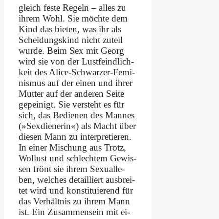
gleich fe­ste Re­geln – al­les zu
ih­rem Wohl. Sie möch­te dem
Kind das bie­ten, was ihr als
Schei­dungs­kind nicht zu­teil
wur­de. Beim Sex mit Ge­org
wird sie von der Lust­feind­lich­
keit des Ali­ce-Schwar­zer-Fe­mi­
nis­mus auf der ei­nen und ih­rer
Mut­ter auf der an­de­ren Sei­te
ge­pei­nigt. Sie ver­steht es für
sich, das Be­die­nen des Man­nes
(»Sex­die­ne­rin«) als Macht über
die­sen Mann zu in­ter­pre­tie­ren.
In ei­ner Mi­schung aus Trotz,
Wol­lust und schlech­tem Ge­wis­
sen frönt sie ih­rem Se­xu­al­le­
ben, wel­ches de­tail­liert aus­brei­
tet wird und kon­sti­tu­ie­rend für
das Ver­hält­nis zu ih­rem Mann
ist. Ein Zu­sam­men­sein mit ei­