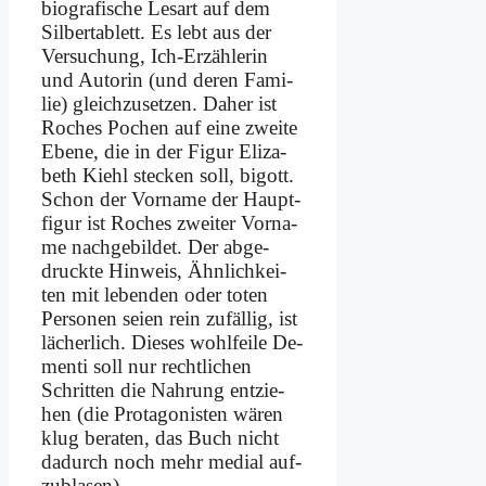
bio­gra­fi­sche Les­art auf dem
Sil­ber­ta­blett. Es lebt aus der
Ver­su­chung, Ich-Er­zäh­le­rin
und Au­torin (und de­ren Fa­mi­
lie) gleich­zu­set­zen. Da­her ist
Ro­ches Po­chen auf ei­ne zwei­te
Ebe­ne, die in der Fi­gur Eliza­
beth Kiehl stecken soll, bi­gott.
Schon der Vor­na­me der Haupt­
fi­gur ist Ro­ches zwei­ter Vor­na­
me nach­ge­bil­det. Der ab­ge­
druck­te Hin­weis, Ähn­lich­kei­
ten mit le­ben­den oder to­ten
Per­so­nen sei­en rein zu­fäl­lig, ist
lä­cher­lich. Die­ses wohl­fei­le De­
men­ti soll nur recht­li­chen
Schrit­ten die Nah­rung ent­zie­
hen (die Prot­ago­ni­sten wä­ren
klug be­ra­ten, das Buch nicht
da­durch noch mehr me­di­al auf­
zu­bla­sen).