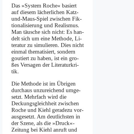
Das »Sy­stem Ro­che« ba­siert
auf die­sem lä­cher­li­chen Katz-
und-Maus-Spiel zwi­schen Fik­
tio­na­li­sie­rung und Rea­lis­mus.
Man täu­sche sich nicht: Es han­
delt sich um ei­ne Me­tho­de, Li­
te­ra­tur zu si­mu­lie­ren. Dies nicht
ein­mal the­ma­ti­siert, son­dern
gou­tiert zu ha­ben, ist ein gro­
ßes Ver­sa­gen der Li­te­ra­tur­kri­
tik.
Die Me­tho­de ist im Üb­ri­gen
durch­aus un­zu­rei­chend um­ge­
setzt. Mehr­fach wird die
Deckungs­gleich­heit zwi­schen
Ro­che und Kiehl ge­ra­de­zu vor­
aus­ge­setzt. Am deut­lich­sten in
der Sze­ne, als die »Druck«-
Zeitung bei Kiehl an­ruft und