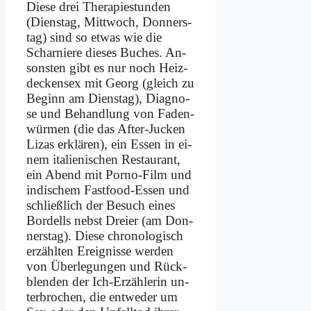
Die­se drei Therapie­stunden
(Diens­tag, Mitt­woch, Don­ners­
tag) sind so et­was wie die
Schar­nie­re die­ses Bu­ches. An­
son­sten gibt es nur noch Heiz­
decken­sex mit Ge­org (gleich zu
Be­ginn am Diens­tag), Dia­gno­
se und Be­hand­lung von Fa­den­
wür­men (die das Af­ter-Jucken
Li­zas er­klä­ren), ein Es­sen in ei­
nem ita­lie­ni­schen Re­stau­rant,
ein Abend mit Por­no-Film und
in­di­schem Fast­food-Es­sen und
schließ­lich der Be­such ei­nes
Bor­dells nebst Drei­er (am Don­
ners­tag). Die­se chro­no­lo­gisch
er­zähl­ten Er­eig­nis­se wer­den
von Über­le­gun­gen und Rück­
blenden der Ich-Er­zäh­le­rin un­
ter­bro­chen, die ent­weder um