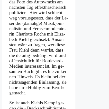
das Fo­to des Au­to­wracks am
näch­sten Tag ef­fekt­ha­sche­risch
pu­bli­ziert. Hier wird schlicht­
weg vor­aus­ge­setzt, dass der Le­
ser die (da­ma­li­ge) Mu­sik­jour­
na­li­stin und Fern­seh­mo­de­ra­to­
rin Char­lot­te Ro­che mit Eliza­
beth Kiehl gleich­setzt. An­son­
sten wä­re zu fra­gen, wer die­se
Frau Kiehl denn war/ist, dass
die der­ar­tig be­drängt wird und
of­fen­sicht­lich für Bou­le­vard-
Me­di­en in­ter­es­sant ist. Im ge­
sam­ten Buch gibt es hier­zu kei­
nen Hin­weis. Es bleibt bei der
nichts­sa­gen­den Ein­las­sung, sie
ha­be ihr »Hob­by zum Be­ruf«
ge­macht.
So ist auch Kiehls Kampf ge­
gen die »Drecks­schreib­tisch­tä­