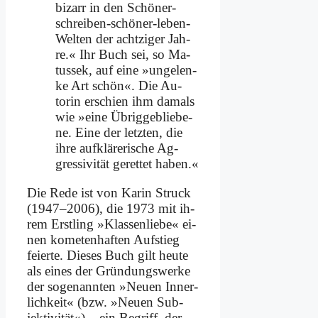
bi­zarr in den Schö­ner-
schrei­ben-schö­ner-le­ben-
Wel­ten der acht­zi­ger Jah­
re.« Ihr Buch sei, so Ma­
tus­sek, auf ei­ne »un­ge­len­
ke Art schön«. Die Au­
torin er­schien ihm da­mals
wie »ei­ne Üb­rig­ge­blie­be­
ne. Ei­ne der letz­ten, die
ih­re auf­klä­re­ri­sche Ag­
gres­si­vi­tät ge­ret­tet ha­ben.«
Die Re­de ist von Ka­rin Struck
(1947–2006), die 1973 mit ih­
rem Erst­ling »Klas­sen­lie­be« ei­
nen ko­me­ten­haf­ten Auf­stieg
fei­er­te. Die­ses Buch gilt heu­te
als ei­nes der Gründungs­werke
der so­ge­nann­ten »Neu­en In­ner­
lich­keit« (bzw. »Neu­en Sub­
jek­ti­vi­tät«) – ein Be­griff, der