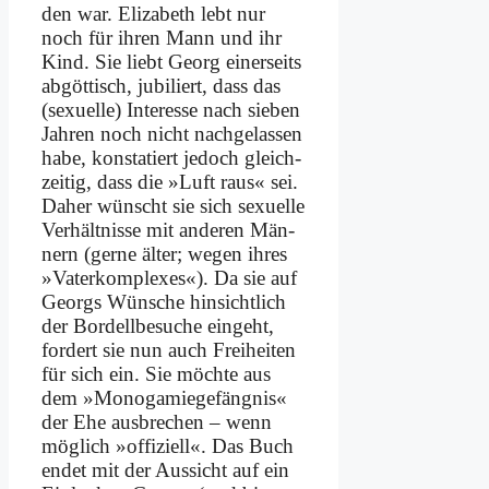
den war. Eliza­beth lebt nur
noch für ih­ren Mann und ihr
Kind. Sie liebt Ge­org ei­ner­seits
ab­göt­tisch, ju­bi­liert, dass das
(se­xu­el­le) In­ter­es­se nach sie­ben
Jah­ren noch nicht nach­ge­las­sen
ha­be, kon­sta­tiert je­doch gleich­
zei­tig, dass die »Luft raus« sei.
Da­her wünscht sie sich se­xu­el­le
Ver­hält­nis­se mit an­de­ren Män­
nern (ger­ne äl­ter; we­gen ih­res
»Vater­komplexes«). Da sie auf
Ge­orgs Wün­sche hin­sicht­lich
der Bor­dell­be­su­che ein­geht,
for­dert sie nun auch Frei­hei­ten
für sich ein. Sie möch­te aus
dem »Mo­no­ga­mie­ge­fäng­nis«
der Ehe aus­bre­chen – wenn
mög­lich »of­fi­zi­ell«. Das Buch
en­det mit der Aus­sicht auf ein