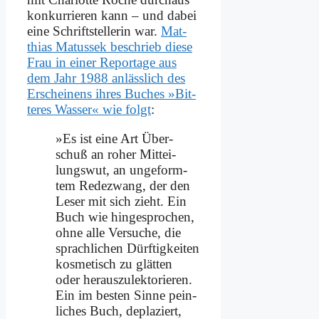
kon­kur­rie­ren kann – und da­bei
ei­ne Schrift­stel­le­rin war.
Mat­
thi­as Ma­tus­sek be­schrieb die­se
Frau in ei­ner Re­por­ta­ge aus
dem Jahr 1988 an­läss­lich des
Er­schei­nens ih­res Bu­ches »Bit­
te­res Was­ser« wie folgt
:
»Es ist ei­ne Art Über­
schuß an ro­her Mit­tei­
lungs­wut, an un­ge­form­
tem Re­de­zwang, der den
Le­ser mit sich zieht. Ein
Buch wie hin­ge­spro­chen,
oh­ne al­le Ver­su­che, die
sprach­li­chen Dürf­tig­kei­ten
kos­me­tisch zu glät­ten
oder her­aus­zu­lek­to­rie­ren.
Ein im be­sten Sin­ne pein­
li­ches Buch, de­pla­ziert,