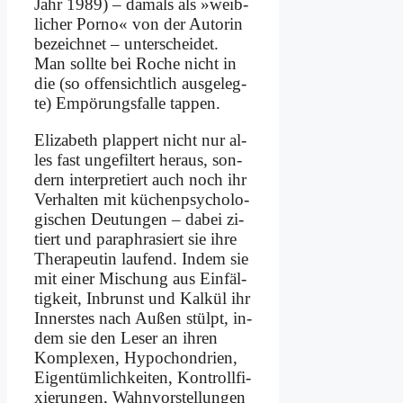
Jahr 1989) – da­mals als »weib­
li­cher Por­no« von der Au­torin
be­zeich­net – un­ter­schei­det.
Man soll­te bei Ro­che nicht in
die (so of­fen­sicht­lich aus­ge­leg­
te) Em­pö­rungs­fal­le tap­pen.
Eliza­beth plap­pert nicht nur al­
les fast un­ge­fil­tert her­aus, son­
dern in­ter­pre­tiert auch noch ihr
Ver­hal­ten mit kü­chen­psy­cho­lo­
gi­schen Deu­tun­gen – da­bei zi­
tiert und pa­ra­phra­siert sie ih­re
The­ra­peu­tin lau­fend. In­dem sie
mit ei­ner Mi­schung aus Ein­fäl­
tig­keit, In­brunst und Kal­kül ihr
In­ner­stes nach Au­ßen stülpt, in­
dem sie den Le­ser an ih­ren
Kom­ple­xen, Hy­po­chon­dri­en,
Ei­gen­tüm­lich­kei­ten, Kon­troll­fi­
xie­run­gen, Wahn­vor­stel­lun­gen