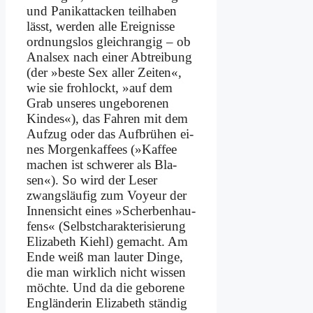
und Pa­nik­at­tacken teil­ha­ben
lässt, wer­den al­le Er­eig­nis­se
ord­nungs­los gleich­ran­gig – ob
Anal­sex nach ei­ner Ab­trei­bung
(der »be­ste Sex al­ler Zei­ten«,
wie sie froh­lockt, »auf dem
Grab un­se­res un­ge­bo­re­nen
Kin­des«), das Fah­ren mit dem
Auf­zug oder das Auf­brü­hen ei­
nes Mor­gen­kaf­fees (»Kaf­fee
ma­chen ist schwe­rer als Bla­
sen«). So wird der Le­ser
zwangs­läu­fig zum Voy­eur der
In­nen­sicht ei­nes »Scher­ben­hau­
fens« (Selbst­charakteri­sierung
Eliza­beth Kiehl) ge­macht. Am
En­de weiß man lau­ter Din­ge,
die man wirk­lich nicht wis­sen
möch­te. Und da die ge­bo­re­ne
Eng­län­de­rin Eliza­beth stän­dig