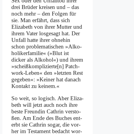
Sex oder den Un­fall­tod ih­rer
drei Brü­der krei­sen und – das
noch mehr – den Fol­gen für
sie. Man er­fährt, dass sich
Eliza­beth von ih­rer Mut­ter und
ih­rem Va­ter los­ge­sagt hat. Der
Un­fall hat­te ih­rer oh­ne­hin
schon pro­ble­ma­ti­schen »Al­ko­
ho­li­ker­fa­mi­lie« (»Blut ist
dicker als Al­ko­hol«) und ih­rem
»scheißkomplizierte[n] Patch­
work-Le­ben« den »letz­ten Rest
ge­ge­ben«: »Kei­ner hat da­nach
Kon­takt zu kei­nem.«
So weit, so lo­gisch. Aber Eliza­
beth will jetzt auch noch ih­re
be­ste Freun­din Ca­th­rin ver­sto­
ßen. Am En­de des Bu­ches ent­
erbt sie Ca­th­rin so­gar, die vor­
her im Te­sta­ment be­dacht wor­