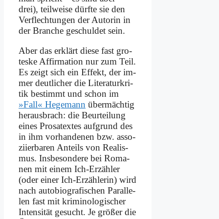
drei), teil­wei­se dürf­te sie den
Ver­flech­tun­gen der Au­torin in
der Bran­che ge­schul­det sein.
Aber das er­klärt die­se fast gro­
tes­ke Af­fir­ma­ti­on nur zum Teil.
Es zeigt sich ein Ef­fekt, der im­
mer deut­li­cher die Li­te­ra­tur­kri­
tik be­stimmt und schon im
»Fall« He­ge­mann
über­mächtig
her­aus­brach: die Be­ur­tei­lung
ei­nes Pro­sa­tex­tes auf­grund des
in ihm vor­handenen bzw. as­so­
zi­ier­ba­ren An­teils von Rea­lis­
mus. Ins­be­son­de­re bei Ro­ma­
nen mit ei­nem Ich-Er­zäh­ler
(oder ei­ner Ich-Er­zäh­le­rin) wird
nach au­to­bio­gra­fi­schen Par­al­le­
len fast mit kri­mi­no­lo­gi­scher
In­ten­si­tät ge­sucht. Je grö­ßer die