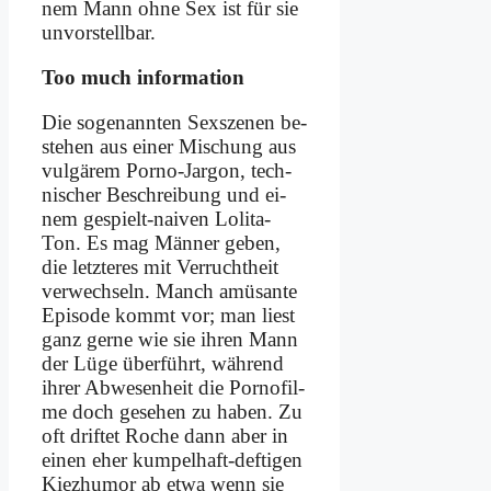
nem Mann oh­ne Sex ist für sie
un­vor­stell­bar.
Too much in­for­ma­ti­on
Die so­ge­nann­ten Sex­sze­nen be­
stehen aus ei­ner Mi­schung aus
vul­gä­rem Por­no-Jar­gon, tech­
ni­scher Be­schrei­bung und ei­
nem ge­spielt-nai­ven Lo­li­ta-
Ton. Es mag Män­ner ge­ben,
die letz­te­res mit Ver­rucht­heit
ver­wech­seln. Manch amü­san­te
Epi­so­de kommt vor; man liest
ganz ger­ne wie sie ih­ren Mann
der Lü­ge über­führt, wäh­rend
ih­rer Ab­we­sen­heit die Por­no­fil­
me doch ge­se­hen zu ha­ben. Zu
oft drif­tet Ro­che dann aber in
ei­nen eher kum­pel­haft-def­ti­gen
Kiez­hu­mor ab et­wa wenn sie