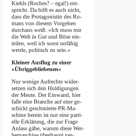
Kiehls (Ro­ches? – egal!) ent­
spricht. Da hilft es auch nicht,
dass die Prot­ago­ni­stin des Ro­
mans von die­sem Vor­ge­hen
durch­aus weiß: »Ich muss mir
die Welt in Gut und Bö­se ein­
tei­len, weil ich sonst un­fä­hig
wer­de, po­li­tisch zu sein.«
Klei­ner Aus­flug zu ei­ner
»Üb­rig­ge­blie­be­nen«
Nur we­ni­ge Auf­rech­te wi­der­
set­zen sich den Hul­di­gun­gen
der Meu­te. Der Ein­wand, hier
fal­le ei­ne Bran­che auf ei­ne ge­
schickt ge­schmier­te PR-Ma­
schi­ne her­ein ist nur ei­ne par­ti­
el­le Er­klä­rung, die zur Fra­ge
An­lass gä­be, war­um die­se Wer­
be­ma­schi­ne über­haupt ver­