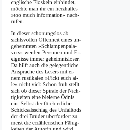
eng­li­sche Flos­keln ein­bin­det,
möch­te man ihr ein herz­haf­tes
»too much in­for­ma­ti­on« nach­
ru­fen.
In die­ser scho­nungs­los-ab­
sichts­vol­len Of­fen­heit ei­nes un­
ge­hemm­ten »Schlam­pen­pa­la­
vers« wer­den Per­so­nen und Er­
eig­nis­se im­mer ge­heim­nis­lo­ser.
Da hilft auch die ge­le­gent­li­che
An­spra­che des Le­sers mit ei­
nem ru­sti­ka­len »Fickt euch al­
le« nicht viel: Schon früh stellt
sich ob die­ser Spi­ra­le der Nich­
tig­kei­ten ei­ne blei­er­ne Öd­nis
ein. Selbst der fürch­ter­li­che
Schick­sals­schlag des Un­fall­tods
der drei Brü­der über­for­dert zu­
meist die er­zäh­le­ri­schen Fä­hig­
kei­ten der Au­torin und wird