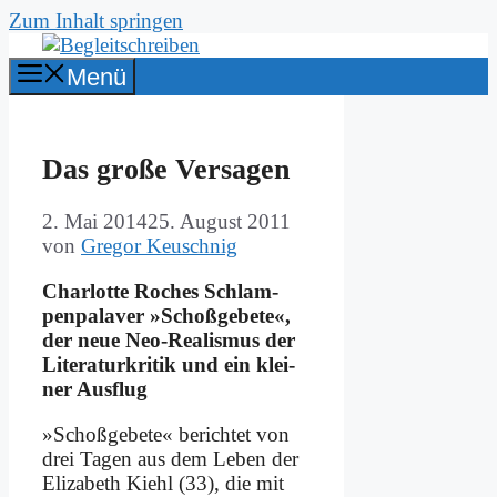
Zum Inhalt springen
Menü
Das gro­ße Ver­sa­gen
2. Mai 2014
25. August 2011
von
Gregor Keuschnig
Char­lot­te Ro­ches Schlam­
pen­pa­la­ver »Schoß­ge­be­te«,
der neue Neo-Rea­lis­mus der
Li­te­ra­tur­kri­tik und ein klei­
ner Aus­flug
»Schoß­ge­be­te« be­rich­tet von
drei Ta­gen aus dem Le­ben der
Eliza­beth Kiehl (33), die mit