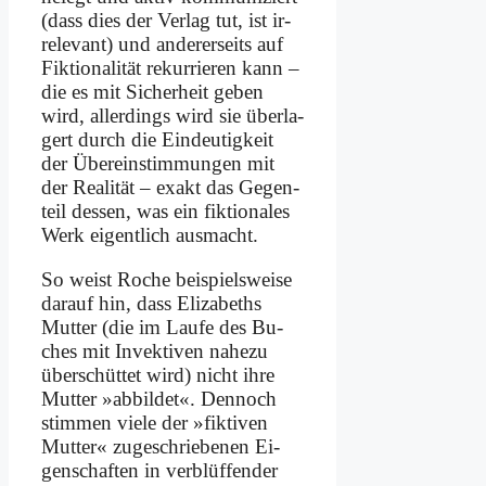
(dass dies der Ver­lag tut, ist ir­
rele­vant) und an­de­rer­seits auf
Fik­tio­na­li­tät re­kur­rie­ren kann –
die es mit Si­cher­heit ge­ben
wird, al­ler­dings wird sie über­la­
gert durch die Ein­deu­tig­keit
der Über­einstimmungen mit
der Rea­li­tät – ex­akt das Ge­gen­
teil des­sen, was ein fik­tio­na­les
Werk ei­gent­lich aus­macht.
So weist Ro­che bei­spiels­wei­se
dar­auf hin, dass Eliza­beths
Mut­ter (die im Lau­fe des Bu­
ches mit In­vek­ti­ven na­he­zu
über­schüt­tet wird) nicht ih­re
Mut­ter »ab­bil­det«. Den­noch
stim­men vie­le der »fik­ti­ven
Mut­ter« zu­ge­schrie­be­nen Ei­
gen­schaf­ten in ver­blüf­fen­der