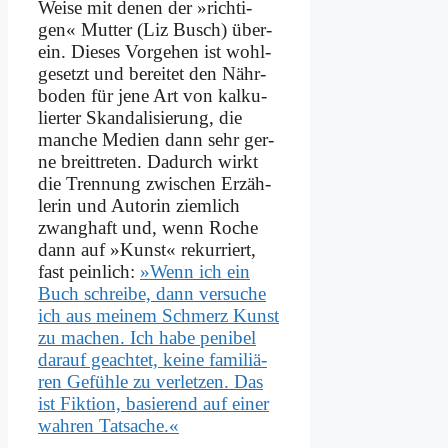
Wei­se mit de­nen der »rich­ti­
gen« Mut­ter (Liz Busch) über­
ein. Die­ses Vor­ge­hen ist wohl­
ge­setzt und be­rei­tet den Nähr­
bo­den für je­ne Art von kal­ku­
lier­ter Skan­da­li­sie­rung, die
man­che Me­di­en dann sehr ger­
ne breit­tre­ten. Da­durch wirkt
die Tren­nung zwi­schen Er­zäh­
le­rin und Au­torin ziem­lich
zwang­haft und, wenn Ro­che
dann auf »Kunst« re­kur­riert,
fast pein­lich:
»Wenn ich ein
Buch schrei­be, dann ver­su­che
ich aus mei­nem Schmerz Kunst
zu ma­chen. Ich ha­be pe­ni­bel
dar­auf ge­ach­tet, kei­ne fa­mi­liä­
ren Ge­füh­le zu ver­let­zen. Das
ist Fik­ti­on, ba­sie­rend auf ei­ner
wah­ren Tat­sa­che.«