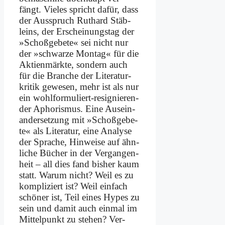
fängt. Vie­les spricht da­für, dass
der Aus­spruch Rut­hard Stäb­
leins, der Er­schei­nungs­tag der
»Schoß­ge­be­te« sei nicht nur
der »schwar­ze Mon­tag« für die
Ak­ti­en­märk­te, son­dern auch
für die Bran­che der Li­te­ra­tur­
kri­tik ge­we­sen, mehr ist als nur
ein wohl­for­mu­liert-re­si­gnie­ren­
der Apho­ris­mus. Ei­ne Aus­ein­
an­der­set­zung mit »Schoß­ge­be­
te« als Li­te­ra­tur, ei­ne Ana­ly­se
der Spra­che, Hin­wei­se auf ähn­
li­che Bü­cher in der Ver­gan­gen­
heit – all dies fand bis­her kaum
statt. War­um nicht? Weil es zu
kom­pli­ziert ist? Weil ein­fach
schö­ner ist, Teil ei­nes Hy­pes zu
sein und da­mit auch ein­mal im
Mit­tel­punkt zu ste­hen? Ver­