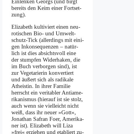
Ein­len­ken Ge­orgs (und birgt
be­reits den Keim ei­ner Fort­set­
zung).
Eliza­beth kul­ti­viert ei­nen neu­
ro­ti­schen Bio- und Um­welt­
schutz-Tick (al­ler­dings mit ei­ni­
gen In­kon­se­quen­zen – na­tür­
lich ist dies ab­sichts­voll ei­ne
der stump­fen Wi­der­ha­ken, die
im Buch ver­bor­gen sind), ist
zur Ve­ge­ta­rie­rin kon­ver­tiert
und äu­ßert sich als ra­di­ka­le
Athe­istin. In ih­rer Fa­mi­lie
herrscht ein ve­ri­ta­bler An­ti­ame­
ri­ka­nis­mus (hier­auf ist sie stolz,
auch wenn sie viel­leicht nicht
weiß, dass ihr neu­er »Gott«,
Jo­na­than Sa­fran Foer, Ame­ri­ka­
ner ist). Eliza­beth will Li­za
»frei« er­zie­hen und eta­bliert zu­