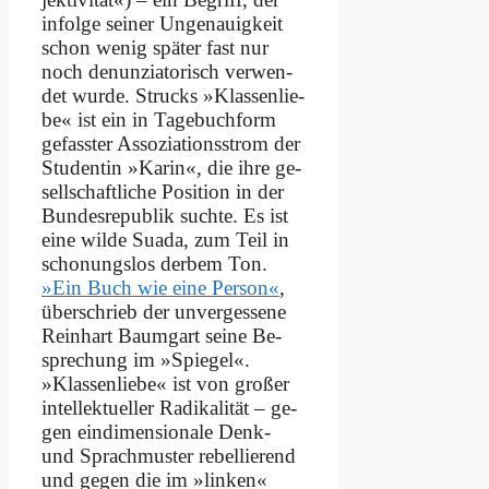
in­fol­ge sei­ner Un­ge­nau­ig­keit
schon we­nig spä­ter fast nur
noch de­nun­zia­to­risch ver­wen­
det wur­de. Strucks »Klas­sen­lie­
be« ist ein in Ta­ge­buch­form
ge­fass­ter Assoziations­strom der
Stu­den­tin »Ka­rin«, die ih­re ge­
sell­schaft­li­che Po­si­ti­on in der
Bundes­republik such­te. Es ist
ei­ne wil­de Sua­da, zum Teil in
scho­nungs­los der­bem Ton.
»Ein Buch wie ei­ne Per­son«
,
über­schrieb der un­ver­ges­se­ne
Rein­hart Baum­gart sei­ne Be­
spre­chung im »Spie­gel«.
»Klas­sen­lie­be« ist von gro­ßer
in­tel­lek­tu­el­ler Ra­di­ka­li­tät – ge­
gen ein­di­men­sio­na­le Denk-
und Sprach­mu­ster re­bel­lie­rend
und ge­gen die im »lin­ken«