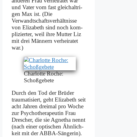
an­de­ren Frau ver­hei­ra­tet war
und Va­ter vom fast gleich­alt­ri­
gen Max ist. (Die
Verwandtschaftsver­hältnisse
von Eliza­beth sind noch kom­
pli­zier­ter, weil ih­re Mut­ter Liz
mit drei Män­nern ver­hei­ra­tet
war.)
Char­lot­te Ro­che:
Schoß­ge­be­te
Durch den Tod der Brü­der
trau­ma­ti­siert, geht Eliza­beth seit
acht Jah­ren drei­mal pro Wo­che
zur Psy­cho­the­ra­peu­tin Frau
Dre­scher, die sie Agne­tha nennt
(nach ei­ner op­ti­schen Ähn­lich­
keit mit der AB­BA-Sän­ge­rin).