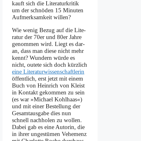
kauft sich die Li­te­ra­tur­kri­tik
um der schnö­den 15 Mi­nu­ten
Auf­merk­sam­keit wil­len?
Wie we­nig Be­zug auf die Li­te­
ra­tur der 70er und 80er Jah­re
ge­nom­men wird. Liegt es dar­
an, dass man die­se nicht mehr
kennt? Wun­dern wür­de es
nicht, oute­te sich doch kürz­lich
ei­ne Li­te­ra­tur­wis­sen­schaft­le­rin
öf­fent­lich, erst jetzt mit ei­nem
Buch von Hein­rich von Kleist
in Kon­takt ge­kom­men zu sein
(es war »Mi­cha­el Kohl­haas«)
und mit ei­ner Be­stel­lung der
Ge­samt­aus­ga­be dies nun
schnell nach­ho­len zu wol­len.
Da­bei gab es ei­ne Au­torin, die
in ih­rer un­ge­stü­men Ve­he­menz
mit Char­lot­te Ro­che durch­aus