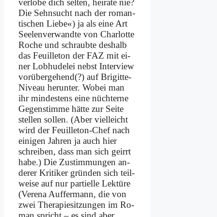
ver­lo­be dich sel­ten, hei­ra­te nie?
Die Sehn­sucht nach der ro­man­
ti­schen Lie­be«) ja als ei­ne Art
See­len­ver­wand­te von Char­lot­te
Ro­che und schraub­te des­halb
das Feuil­le­ton der FAZ mit ei­
ner Lob­hu­de­lei nebst In­ter­view
vor­über­ge­hend(?) auf Bri­git­te-
Ni­veau her­un­ter. Wo­bei man
ihr min­de­stens ei­ne nüch­ter­ne
Ge­gen­stim­me hät­te zur Sei­te
stel­len sol­len. (Aber viel­leicht
wird der Feuil­le­ton-Chef nach
ei­ni­gen Jah­ren ja auch hier
schrei­ben, dass man sich ge­irrt
ha­be.) Die Zu­stim­mun­gen an­
de­rer Kri­ti­ker grün­den sich teil­
wei­se auf nur par­ti­el­le Lek­tü­re
(Ve­re­na Auf­fer­mann, die von
zwei The­ra­pie­sit­zun­gen im Ro­
man spricht – es sind aber