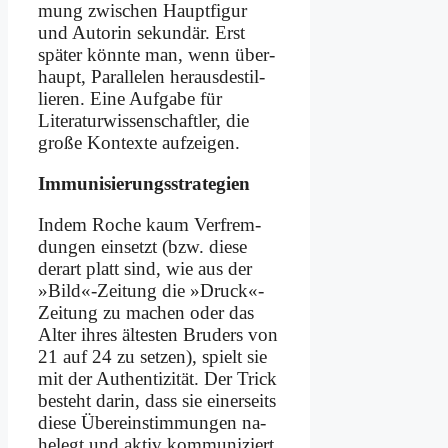
mung zwi­schen Haupt­fi­gur
und Au­torin se­kun­där. Erst
spä­ter könn­te man, wenn über­
haupt, Par­al­le­len her­aus­de­stil­
lie­ren. Ei­ne Auf­ga­be für
Literatur­wissenschaftler, die
gro­ße Kon­tex­te auf­zei­gen.
Im­mu­ni­sie­rungs­stra­te­gien
In­dem Ro­che kaum Ver­frem­
dun­gen ein­setzt (bzw. die­se
der­art platt sind, wie aus der
»Bild«-Zeitung die »Druck«-
Zeitung zu ma­chen oder das
Al­ter ih­res äl­te­sten Bru­ders von
21 auf 24 zu set­zen), spielt sie
mit der Au­then­ti­zi­tät. Der Trick
be­steht dar­in, dass sie ei­ner­seits
die­se Über­ein­stim­mun­gen na­
he­legt und ak­tiv kom­mu­ni­ziert