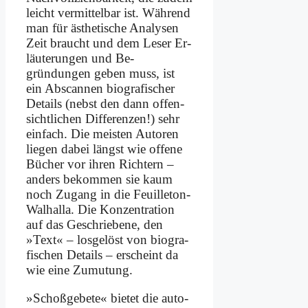
leicht ver­mit­tel­bar ist. Wäh­rend
man für äs­the­ti­sche Ana­ly­sen
Zeit braucht und dem Le­ser Er­
läu­te­run­gen und Be­
gründungen ge­ben muss, ist
ein Ab­scan­nen bio­gra­fi­scher
De­tails (nebst den dann of­fen­
sicht­li­chen Dif­fe­ren­zen!) sehr
ein­fach. Die mei­sten Au­toren
lie­gen da­bei längst wie of­fe­ne
Bü­cher vor ih­ren Rich­tern –
an­ders be­kom­men sie kaum
noch Zu­gang in die Feuil­le­ton-
Wal­hal­la. Die Kon­zen­tra­ti­on
auf das Ge­schrie­be­ne, den
»Text« – los­ge­löst von bio­gra­
fi­schen De­tails – er­scheint da
wie ei­ne Zu­mu­tung.
»Schoß­ge­be­te« bie­tet die au­to­