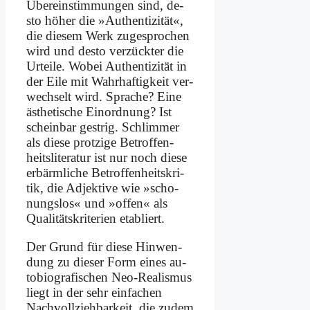
Über­ein­stim­mun­gen sind, de­
sto hö­her die »Au­then­ti­zi­tät«,
die die­sem Werk zu­ge­spro­chen
wird und de­sto ver­zück­ter die
Ur­tei­le. Wo­bei Au­then­ti­zi­tät in
der Ei­le mit Wahr­haf­tig­keit ver­
wech­selt wird. Spra­che? Ei­ne
äs­the­ti­sche Ein­ord­nung? Ist
schein­bar gest­rig. Schlim­mer
als die­se prot­zi­ge Betroffen­
heitsliteratur ist nur noch die­se
er­bärm­li­che Be­trof­fen­heits­kri­
tik, die Ad­jek­ti­ve wie »scho­
nungs­los« und »of­fen« als
Qua­li­täts­kri­te­ri­en eta­bliert.
Der Grund für die­se Hin­wen­
dung zu die­ser Form ei­nes au­
to­bio­gra­fi­schen Neo-Rea­lis­mus
liegt in der sehr ein­fa­chen
Nach­voll­zieh­bar­keit, die zu­dem