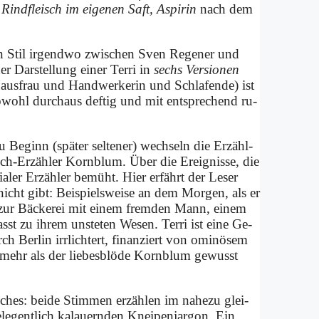
ind­fleisch im ei­ge­nen Saft, Aspi­rin
nach dem
n Stil ir­gend­wo zwi­schen Sven Re­ge­ner und
r Dar­stel­lung ei­ner Ter­ri in
sechs Ver­sio­nen
 Haus­frau und Hand­wer­ke­rin und Schla­fen­de) ist
b­wohl durch­aus def­tig und mit ent­spre­chend ru­
zu Be­ginn (spä­ter sel­te­ner) wech­seln die Er­zähl­
Ich-Er­zäh­ler Korn­blum. Über die Er­eig­nis­se, die
ler Er­zäh­ler be­müht. Hier er­fährt der Le­ser
icht gibt: Bei­spiels­wei­se an dem Mor­gen, als er
 zur Bäcke­rei mit ei­nem frem­den Mann, ei­nem
sst zu ih­rem un­ste­ten We­sen. Ter­ri ist ei­ne Ge­
ch Ber­lin irr­lich­tert, fi­nan­ziert von omi­nö­sem
 mehr als der lie­bes­blö­de Korn­blum ge­wusst
ches: bei­de Stim­men er­zäh­len im na­he­zu glei­
le­gent­lich kalau­ernden Knei­pen­jar­gon. Ein