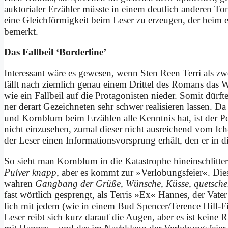
aukt­oria­ler Er­zäh­ler müss­te in ei­nem deut­lich an­de­ren 
ei­ne Gleich­för­mig­keit beim Le­ser zu er­zeu­gen, der beim er
be­merkt.
Das Fall­beil ‘Bor­der­line’
In­ter­es­sant wä­re es ge­we­sen, wenn Sten Reen Ter­ri als zwei­
fällt nach ziem­lich ge­nau ei­nem Drit­tel des Ro­mans das W
wie ein Fall­beil auf die Prot­ago­ni­sten nie­der. So­mit dürf­t
ner der­art Ge­zeich­ne­ten sehr schwer rea­li­sie­ren las­sen. 
und Korn­blum beim Er­zäh­len al­le Kennt­nis hat, ist der Per­
nicht ein­zu­se­hen, zu­mal die­ser nicht aus­rei­chend vom I
der Le­ser ei­nen In­for­ma­ti­ons­vor­sprung er­hält, den er in 
So sieht man Korn­blum in die Ka­ta­stro­phe hin­ein­schlit
Pul­ver knapp
, aber es kommt zur »Ver­lo­bungs­fei­er«. Die­
wah­ren
Gang­bang der Grü­ße, Wün­sche, Küs­se, quet­sch
fast wört­lich ge­sprengt, als Ter­ris »Ex« Han­nes, der Va­ter 
lich mit je­dem (wie in ei­nem Bud Spencer/Terence Hill-F
Le­ser reibt sich kurz dar­auf die Au­gen, aber es ist kei­ne R