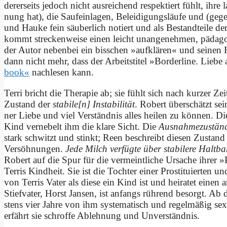
de­rer­seits je­doch nicht aus­rei­chend re­spek­tiert fühlt, ih­re
nung hat), die Sauf­ein­la­gen, Be­lei­di­gungs­läu­fe und (ge­ge
und Hau­ke fein säu­ber­lich no­tiert und als Be­stand­tei­le d
kommt strecken­wei­se ei­nen leicht un­an­ge­neh­men, päd­ago­g
der Au­tor ne­ben­bei ein biss­chen »auf­klä­ren« und sei­nen
dann nicht mehr, dass der Ar­beits­ti­tel »Bor­der­line. Lie­
book«
nach­le­sen kann.
Ter­ri bricht die The­ra­pie ab; sie fühlt sich nach kur­zer Ze
Zu­stand der
stabile[n] In­sta­bi­li­tät
. Ro­bert über­schätzt sei­
ner Lie­be und viel Ver­ständ­nis al­les hei­len zu kön­nen. D
Kind ver­ne­belt ihm die kla­re Sicht. Die
Aus­nah­me­zu­stän­
stark schwitzt und stinkt; Reen be­schreibt die­sen Zu­stand
Ver­söhnungen.
Je­de Milch ver­füg­te über sta­bi­le­re Halt­bar
Ro­bert auf die Spur für die ver­meint­li­che Ur­sa­che ih­rer
Ter­ris Kind­heit. Sie ist die Toch­ter ei­ner Pro­sti­tu­ier­ten u
von Ter­ris Va­ter als die­se ein Kind ist und hei­ra­tet ei­ne
Stief­va­ter, Horst Jan­sen, ist an­fangs rüh­rend be­sorgt. A
stens vier Jah­re von ihm sy­ste­ma­tisch und re­gel­mä­ßig se­xu
er­fährt sie schrof­fe Ab­leh­nung und Un­ver­ständ­nis.