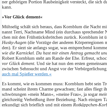
ner ge­hö­ri­gen Por­ti­on Raub­ei­nig­keit ver­steckt, die sich
kann.
»Vor Glück de­ment«
Müh­se­lig schält sich her­aus, dass Korn­blum die Nacht mit 
nannt Ter­ri, Nach­na­me Mind (ein durch­aus spre­chen­de
chen mit den Früh­stücks­bröt­chen zu­rück. Korn­blum ist üb
Hus­ky-Au­gen
(die Vor­zü­ge der an­de­ren Kör­perregionen mö­g
den). Er siezt sie an­fangs so­gar, was ent­spre­chend kom­me
wie die Kar­nickel. Du hast mir ei­nen An­trag ge­macht und
Ro­bert Korn­blum steht am Ran­de der Ehe. Er­freut, schocki
vor Glück de­ment
. Und sie hat nun den er­sten ge­mein­sa
zwi­schen Sehn­sucht und Angst vor der Ver­bürger­lichung,
auch mal Spie­ßer wer­den.«
Es kommt, wie es kom­men muss: Korn­blum hebt sein Troc
mand scheint ih­rem Charme ge­wach­sen; fast al­les fliegt 
schwö­run­gen »mein Mann«, »mei­ne Frau«, ja so­gar
mei
gleich­zei­tig Ver­hei­ßung ih­rer Be­zie­hung. Nach ei­ni­ge
er­kun­digt sich brief­lich und mit ei­nem
Rot­käpp­chen-Kor