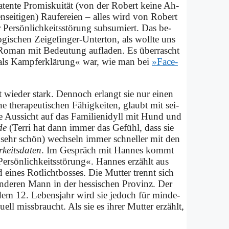
 la­ten­te Pro­mis­kui­tät (von der Ro­bert kei­ne Ah­
n­sei­ti­gen) Rau­fe­rei­en – al­les wird von Ro­bert
er Persönlich­keitsstörung sub­su­miert. Das be­
i­schen Zei­ge­fin­ger-Un­ter­ton, als woll­te uns
 Ro­man mit Be­deu­tung auf­la­den. Es über­rascht
be als Kamp­fer­klä­rung« war, wie man bei
»Face­
it wie­der stark. Den­noch er­langt sie nur ei­nen
ne the­ra­peu­ti­schen Fä­hig­kei­ten, glaubt mit sei­
ie Aus­sicht auf das Fa­mi­li­en­idyll mit Hund und
de
(Ter­ri hat dann im­mer das Ge­fühl, dass sie
 sehr schön) wech­seln im­mer schnel­ler mit den
­keits­da­ten
. Im Ge­spräch mit Han­nes kommt
 »Persönlichkeits­störung«. Han­nes er­zählt aus
nd ei­nes Rot­licht­bos­ses. Die Mut­ter trennt sich
n an­de­ren Mann in der hes­si­schen Pro­vinz. Der
b dem 12. Le­bens­jahr wird sie je­doch für min­de­
­ell miss­braucht. Als sie es ih­rer Mut­ter er­zählt,