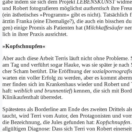
ga­be in­dem sie sich dem Pro­jekt
LEBENSKUNST
wid­met
und Ro­bert fo­to­gra­fie­ren mög­lichst
au­then­tisch
ih­re Freu
(ein äs­the­ti­sches »Pro­gramm« gibt es nicht). Tat­sächlich
ärz­tin Fran­ka (ei­ne Ehe­ma­li­ge?), die auch ein biss­chen d
gen) ei­ni­ge Pro­mis als Pa­ti­en­ten hat (
Milch­kaf­fe­säu­fer
nen
lich in ih­rer Pra­xis aus­rich­tet.
»Kopf­schnup­fen«
Aber auch die­se Ar­beit Ter­ris läuft nicht oh­ne Pro­ble­me.
am Tag und ver­führt so­gar Hau­ke, was sie spä­ter je nac
cher Scham be­rührt. Die Er­öff­nung der
sozial­porno­grafi
war­ten ein vol­ler Er­folg zu wer­den, aber es kommt aber­mals 
mer fin­den sich im Kran­ken­haus wie­der und Ro­bert und Te
haft:
weib­lich und brun­nen­tief
) ken­nen, die sich mit Bor­de
Kli­nik­auf­ent­halt über­re­det.
Spä­te­stens als Bor­der­line am En­de des zwei­ten Drit­tels als 
taucht, wird Ter­ri vom Au­tor, den Prot­ago­ni­sten und vom L
die Be­zeich­nung, die Ju­les ge­fun­den hat:
Kopf­schnupfen
all­gül­ti­gen Dia­gno­se: Dass sich Ter­ri von Ro­bert ei­ner­sei