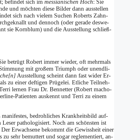
; be­fin­det sich im
mes­sia­ni­schen Hoch
: Sie
n­de und möch­ten die­se Bil­der dann aus­stel­len
 fin­det sich nach vie­lem Su­chen Ro­berts Zahn­
urch­ge­knallt und den­noch (oder ge­ra­de des­we­
nt sie Korn­blum) und die Aus­stel­lung schließ­
 Sie be­trügt Ro­bert im­mer wie­der, oft mehr­mals
h Stim­mung mit gro­ßem Tri­umph oder un­end­li­
sche[n]
Aus­stel­lung scheint dann fast wi­der Er­
zu ei­ner def­ti­gen Prü­ge­lei. Et­li­che Teil­neh­
r­ri ler­nen Frau Dr. Ben­net­ter (Ro­bert macho­
r­line-Pa­ti­en­ten aus­kennt und Ter­ri zu ei­nem
ma­ni­fe­stes, be­droh­li­ches Krank­heits­bild auf­
e­ser pa­tho­lo­gi­siert. Noch am schön­sten ist
. Der Er­wach­se­ne be­kommt die Ge­wiss­heit ei­ner
ts zu sehr be­mut­tert und so­gar re­gle­men­tiert, an­