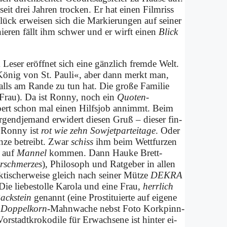
 seit drei Jah­ren trocken. Er hat ei­nen Film­riss
ück er­wei­sen sich die Mark­ierungen auf sei­ner
­nie­ren fällt ihm schwer und er wirft ei­nen
Blick
e­ser er­öff­net sich ei­ne gänz­lich frem­de Welt.
r Kö­nig von St. Pau­li«, aber dann merkt man,
n­falls am Ran­de zu tun hat. Die gro­ße Fa­mi­lie
er Frau). Da ist Ron­ny, noch ein
Quoten-
­bert schon mal ei­nen Hilfs­job an­nimmt. Beim
r­gend­je­mand er­wi­dert die­sen Gruß – die­ser fin­
n Ron­ny ist
rot wie zehn Sowjet­partei­tage
. Oder
än­ze be­treibt. Zwar
schiss
ihm beim Wett­fur­zen
s auf
Man­nel
kom­men. Dann Hau­ke Brett­
­schmer­zes
), Phi­lo­soph und Rat­ge­ber in al­len
k­ti­scher­wei­se gleich nach sei­ner Müt­ze
DEKRA
e lie­bes­tol­le Ka­ro­la und ei­ne Frau,
herr­lich
ack­stein
ge­nannt (ei­ne Pro­sti­tu­ier­te auf ei­ge­ne
 Dop­pel­korn
-Mahn­wa­che nebst Fo­to Kork­pinn­
n Vorstadt­krokodile für Er­wach­se­ne ist hin­ter ei­