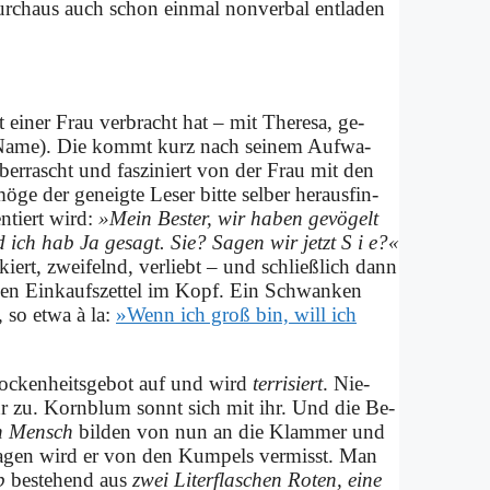
 durch­aus auch schon ein­mal non­ver­bal ent­la­den
ei­ner Frau ver­bracht hat – mit The­re­sa, ge­
r Na­me). Die kommt kurz nach sei­nem Auf­wa­
er­rascht und fas­zi­niert von der Frau mit den
e der ge­neig­te Le­ser bit­te sel­ber her­aus­fin­
n­tiert wird:
»Mein Be­ster, wir ha­ben ge­vö­gelt
 ich hab Ja ge­sagt. Sie? Sa­gen wir jetzt S i e?«
ert, zwei­felnd, ver­liebt – und schließ­lich dann
­men Ein­kaufs­zettel im Kopf. Ein Schwan­ken
 so et­wa à la:
»Wenn ich groß bin, will ich
ken­heits­ge­bot auf und wird
ter­ri­siert
. Nie­
ihr zu. Korn­blum sonnt sich mit ihr. Und die Be­
n Mensch
bil­den von nun an die Klam­mer und
n Ta­gen wird er von den Kum­pels ver­misst. Man
b
be­stehend aus
zwei Li­ter­fla­schen Ro­ten, ei­ne