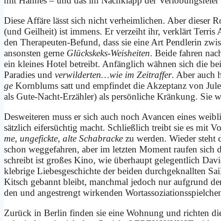
mit Han­nes – und das im Nach­klapp der Ver­lo­bungs­fei­er 
Die­se Af­fä­re lässt sich nicht ver­heim­li­chen. Aber die­ser R
(und Geil­heit) ist im­mens. Er ver­zeiht ihr, ver­klärt Ter­ris 
den The­ra­peu­ten-Be­fund, dass sie ei­ne Art Pend­le­rin zwi
an­son­sten ger­ne
Glücks­keks-Wei­s­hei­ten
. Bei­de fah­ren nac
ein klei­nes Ho­tel be­treibt. An­fäng­lich wäh­nen sich die b
Pa­ra­dies und
verwilderten…wie im Zeit­raf­fer
. Aber auch hi
ge
Korn­bl­ums satt und emp­fin­det die Ak­zep­tanz von Ju­le
als Gu­te-Nacht-Er­zäh­ler) als per­sön­li­che Krän­kung. Si
Des­wei­te­ren muss er sich auch noch Avan­cen ei­nes weib­li­
sätz­lich ei­fer­süch­tig macht. Schließ­lich treibt sie es mit 
me, un­ge­fick­te, al­te Schab­racke
zu wer­den. Wie­der steht
schon weg­ge­fah­ren, aber im letz­ten Mo­ment rau­fen sich
schreibt ist gro­ßes Ki­no, wie über­haupt ge­le­gent­lich Da
kleb­ri­ge Lie­bes­ge­schich­te der bei­den durch­ge­knall­ten 
Kitsch ge­bannt bleibt, manch­mal je­doch nur auf­grund der po
den und an­ge­strengt wir­ken­den Wort­as­so­zia­ti­ons­spiel­che
Zu­rück in Ber­lin fin­den sie ei­ne Woh­nung und rich­ten die­