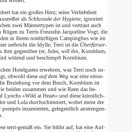
mit Ro­bert.
o­bert hat ein gro­ßes Herz; sei­ne Ver­liebt­heit
Aus­rei­ßer als
Schluss­akt der Hy­gie­ne
, igno­riert
­schen zwei Män­ner­ty­pen ist und ver­traut auch
h Rü­gen zu Ter­ris Freun­din Jac­que­line Vogt, die
ei­den in ih­rem not­dürf­ti­gen Cam­ping­bus wie im
er zer­bricht die Idyl­le; Ter­ri ist die
Über­für­sor­
s ihm ge­gen­über (er, Ju­les,
will ihn
, Korn­blum,
e wird wü­tend und be­schimpft Korn­blum.
chen Ho­tel­ga­stes er­weh­ren, was Ter­ri noch zu­
Vogt, ob­wohl die­se
auf dem Weg
war ei­ne
ein­sa­
 die Be­zie­hung vor dem Bruch, Korn­blum ist
 die bei­den zu­sam­men und wie Reen das be­
­vid Lynchs »Wild at He­art« und die­se künst­lich-
Sail­or und Lu­la durch­schim­mert, wo­bei meist der
m­pös in­sze­nier­ten, ge­le­gent­lich an­stren­gen­
n.
se ter­ri-ge­mäß ein. Sie blüht auf, hat ei­ne Auf­