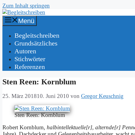
Zum Inhalt springen
Menü
Be­gleit­schrei­ben
Grund­sätz­li­ches
Au­toren
Stich­wör­ter
Re­fe­ren­zen
Sten Reen: Korn­blum
25. März 2018
10. Juni 2010
von
Gregor Keuschnig
Sten Reen: Korn­blum
Ro­bert Korn­blum,
halbintellektuelle[r], alternde[r] Pen­n
Jah­re), Dach­decker und Ge­le­gen­heits­bau­ar­bei­ter, wacht n