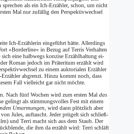
Ton spre­chen als ein Ich-Er­zäh­ler, schon, um nicht
­sten Mal nur zu­fäl­lig den Per­spek­tiv­wech­sel
te Ich-Er­zäh­le­rin ein­ge­führt hät­te. Al­ler­dings
ort »Border­line« in Be­zug auf Ter­ris Ver­hal­ten
e sich ei­ne halb­wegs kon­zi­se Er­zähl­hal­tung ei­
Da der Ro­man je­doch im Prä­ter­itum er­zählt wird
spek­tiv­wech­sel zu ei­nem aukt­oria­len Er­zäh­ler
ch-Er­zäh­ler ab­grenzt. Hin­zu kommt noch, dass
die­sem Fall viel­leicht gar nicht möch­te.
­tern. Nach fünf Wo­chen wird zum er­sten Mal
das
se ge­lingt als stim­mungs­vol­les Fest mit ei­nem
en­den Um­ar­mun­gen
, wird dann plötz­lich aber
von Ju­les, auf­taucht. Je­der prü­gelt sich schließ­
ilm) und Ter­ri macht sich aus dem Staub. Der
ück­blen­de, die ihm da er­zählt wird: Ter­ri schläft