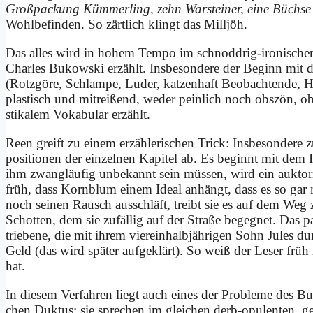
Groß­packung Küm­mer­ling, zehn War­stei­ner, ei­ne Büch­se R
Wohl­be­fin­den. So zärt­lich klingt das Mill­jöh.
Das al­les wird in ho­hem Tem­po im schnodd­rig-iro­ni­sche
Charles Bu­kow­ski er­zählt. Ins­be­son­de­re der Be­ginn mit de
(Rotz­gö­re, Schlam­pe, Lu­der, kat­zen­haft Be­ob­ach­ten­de,
pla­stisch und mit­rei­ßend, we­der pein­lich noch ob­szön, o
sti­ka­lem Vo­ka­bu­lar er­zählt.
Reen greift zu ei­nem er­zäh­le­ri­schen Trick: Ins­be­son­de­re 
po­si­tio­nen der ein­zel­nen Ka­pi­tel ab. Es be­ginnt mit dem 
ihm zwang­läu­fig un­be­kannt sein müs­sen, wird ein aukt­oria­
früh, dass Korn­blum ei­nem Ide­al an­hängt, dass es so gar n
noch sei­nen Rausch aus­schläft, treibt sie es auf dem Weg
Schot­ten, dem sie zu­fäl­lig auf der Stra­ße be­geg­net. Das pa
trie­be­ne, die mit ih­rem vier­ein­halb­jäh­ri­gen Sohn Ju­les dur
Geld (das wird spä­ter auf­ge­klärt). So weiß der Le­ser früh
hat.
In die­sem Ver­fah­ren liegt auch ei­nes der Pro­ble­me des Bu­
chen Duk­tus; sie spre­chen im glei­chen derb-opu­len­ten, ge­