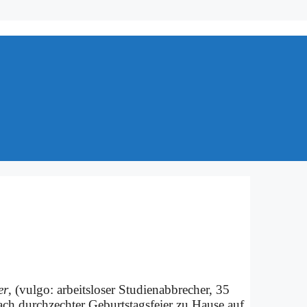
er
, (vul­go: ar­beits­lo­ser Stu­di­en­ab­bre­cher, 35
ach durch­zech­ter Ge­burts­tags­fei­er zu Hau­se auf.