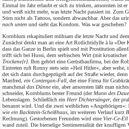
Ein­mal im Jahr er­laubt er sich zu trin­ken, an­son­sten ist er
und weiß nicht mehr, was letz­te Nacht pas­siert ist. Zum Gl
Stirn nicht als Tat­toos, son­dern ab­wasch­bar. Aber das uri
nach un­ten
und sieht das Kon­dom. Was war ge­sche­hen?
Korn­blum re­ka­pi­tu­liert müh­sam die letz­te Nacht und dem L
Zu­nächst denkt man an ei­ne Art Rot­licht­idyl­le à la »De
dass das Gan­ze in Ber­lin spielt und mit Pro­sti­tu­ti­on al­le
trifft sich bei Hus­si, dem ser­bi­schen Wirt (mit kroa­ti­sch
Trockene[r]
.
Ihm ge­hört ei­ne Gerüst­baufirma, bei der Ro
Ein­tre­ten ruft Ron­ny stets sein »Heil Hit­ler«, aber we­he, i
det sich dann durch­ge­prü­gelt auf der Stra­ße wie­der, den
Man­fred,
ein Con­ter­gan-Fall
, der ei­ne Fir­ma für Grab­kr
manch­mal
das Dün­ne
ein, aber an­son­sten läßt man nicht
schnei­der, Korn­bl­ums be­ster Freund (der
Mann des Dau­er
Le­bens­la­gen. Schließ­lich ein
Herr Dich­ter­sän­ger
, der pra
be­nannt wird. Und die zwei weib­li­chen »An­ge­hö­ri­gen«: Di
wie ein Back­stein-Scheiß­haus
, im wei­te­ren Ver­lauf kurz
B
Rech­nung). Ge­stor­be­nen Freun­den wird ei­ne
Vier-Ce-Ell
wand zu­teil. Die bier­se­li­ge Sen­ti­men­ta­li­tät der knuf­fi­ge