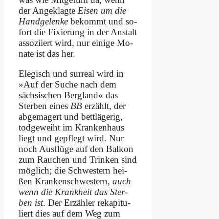
der An­ge­klag­te
Ei­sen um die
Hand­ge­len­ke
be­kommt und so­
fort die Fi­xie­rung in der An­stalt
as­so­zi­iert wird, nur ei­ni­ge Mo­
na­te ist das her.
Ele­gisch und sur­re­al wird in
»Auf der Su­che nach dem
säch­si­schen Berg­land« das
Ster­ben ei­nes
BB
er­zählt, der
ab­ge­ma­gert und bett­lä­ge­rig,
tod­ge­weiht im Kran­ken­haus
liegt und ge­pflegt wird. Nur
noch Aus­flü­ge auf den Bal­kon
zum Rau­chen und Trin­ken sind
mög­lich; die Schwe­stern hei­
ßen Kran­ken­schwe­stern,
auch
wenn die Krank­heit das Ster­
ben ist
. Der Er­zäh­ler re­ka­pi­tu­
liert dies auf dem Weg zum