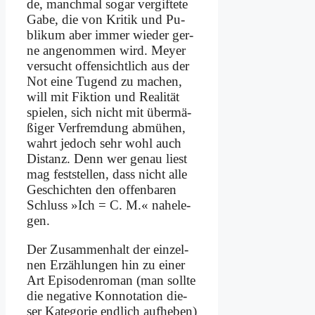
de, manch­mal so­gar ver­gif­te­te
Ga­be, die von Kri­tik und Pu­
bli­kum aber im­mer wie­der ger­
ne an­ge­nom­men wird. Mey­er
ver­sucht of­fen­sicht­lich aus der
Not ei­ne Tu­gend zu ma­chen,
will mit Fik­ti­on und Rea­li­tät
spie­len, sich nicht mit über­mä­
ßi­ger Ver­frem­dung ab­mü­hen,
wahrt je­doch sehr wohl auch
Di­stanz. Denn wer ge­nau liest
mag fest­stel­len, dass nicht al­le
Ge­schich­ten den of­fen­ba­ren
Schluss »Ich = C. M.« na­he­le­
gen.
Der Zu­sam­men­halt der ein­zel­
nen Er­zäh­lun­gen hin zu ei­ner
Art Epi­so­den­ro­man (man soll­te
die ne­ga­ti­ve Kon­no­ta­ti­on die­
ser Ka­te­go­rie end­lich auf­he­ben)