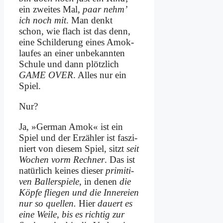
ein zwei­tes Mal,
paar nehm’
ich noch mit
. Man denkt
schon, wie flach ist das denn,
ei­ne Schil­de­rung ei­nes Amok­
lau­fes an ei­ner un­be­kann­ten
Schu­le und dann plötz­lich
GAME OVER
. Al­les nur ein
Spiel.
Nur?
Ja, »Ger­man Amok« ist ein
Spiel und der Er­zäh­ler ist fas­zi­
niert von die­sem Spiel, sitzt
seit
Wo­chen vorm Rech­ner
. Das ist
na­tür­lich kei­nes die­ser
pri­mi­ti­
ven Bal­ler­spie­le
, in de­nen
die
Köp­fe flie­gen und die In­ne­rei­en
nur so quel­len.
Hier
dau­ert es
ei­ne Wei­le, bis es rich­tig zur