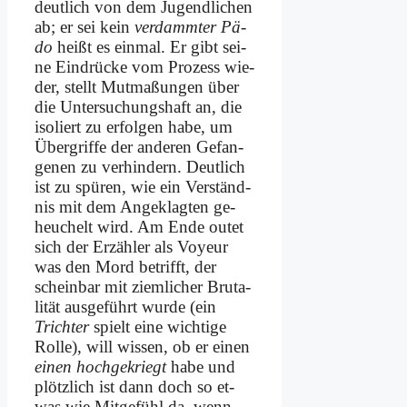
deut­lich von dem Ju­gend­li­chen
ab; er sei kein
ver­damm­ter Pä­
do
heißt es ein­mal. Er gibt sei­
ne Ein­drücke vom Pro­zess wie­
der, stellt Mut­ma­ßun­gen über
die Unter­suchungshaft an, die
iso­liert zu er­fol­gen ha­be, um
Über­grif­fe der an­de­ren Ge­fan­
ge­nen zu ver­hin­dern. Deut­lich
ist zu spü­ren, wie ein Ver­ständ­
nis mit dem Ange­klagten ge­
heu­chelt wird. Am En­de outet
sich der Er­zäh­ler als Voy­eur
was den Mord be­trifft, der
schein­bar mit ziem­li­cher Bru­ta­
li­tät aus­ge­führt wur­de (ein
Trich­ter
spielt ei­ne wich­ti­ge
Rol­le), will wis­sen, ob er ei­nen
ei­nen hoch­ge­kriegt
ha­be und
plötz­lich ist dann doch so et­
was wie Mit­ge­fühl da, wenn