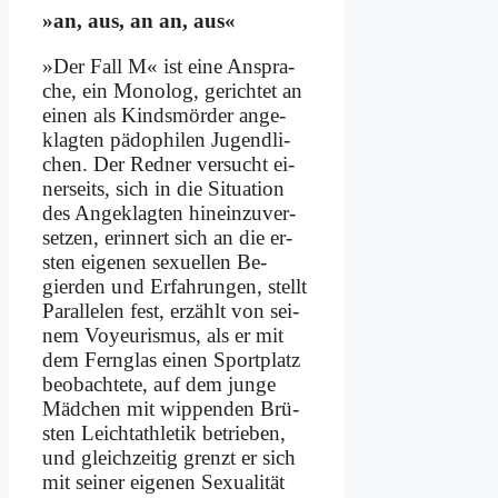
»an, aus, an an, aus«
»Der Fall M« ist ei­ne An­spra­
che, ein Mo­no­log, ge­rich­tet an
ei­nen als Kinds­mör­der ange­
klagten pä­do­phi­len Ju­gend­li­
chen. Der Red­ner ver­sucht ei­
ner­seits, sich in die Si­tua­ti­on
des An­ge­klag­ten hin­ein­zu­ver­
set­zen, er­in­nert sich an die er­
sten ei­ge­nen se­xu­el­len Be­
gierden und Er­fah­run­gen, stellt
Par­al­le­len fest, er­zählt von sei­
nem Voy­eu­ris­mus, als er mit
dem Fern­glas ei­nen Sport­platz
be­ob­ach­te­te, auf dem jun­ge
Mäd­chen mit wip­pen­den Brü­
sten Leicht­ath­le­tik be­trie­ben,
und gleich­zei­tig grenzt er sich
mit sei­ner ei­ge­nen Sexu­alität