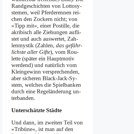
Rand­geschichten von Lot­to­sy­
ste­men, weil Pfer­de­ren­nen rei­
chen den Zockern nicht; von
»Tipp mit«, ei­ner Po­stil­le, die
akri­bisch al­le Zie­hun­gen auf­li­
stet und auch aus­wer­tet, Zah­
len­my­stik (Zah­len,
das ge­fähr­
lich­ste al­ler Gif­te
), vom Rou­
lette (spä­ter ein Haupt­mo­tiv
wer­dend) und na­tür­lich vom
Klein­ge­winn ver­spre­chen­den,
aber si­che­ren Black-Jack-Sy­
stem, wel­ches die Spiel­ban­ken
durch ei­ne Re­gel­än­de­rung un­
ter­ban­den.
Un­ter­schätz­te Städ­te
Und dann, im zwei­ten Teil von
»Tri­bü­ne«, ist man auf den