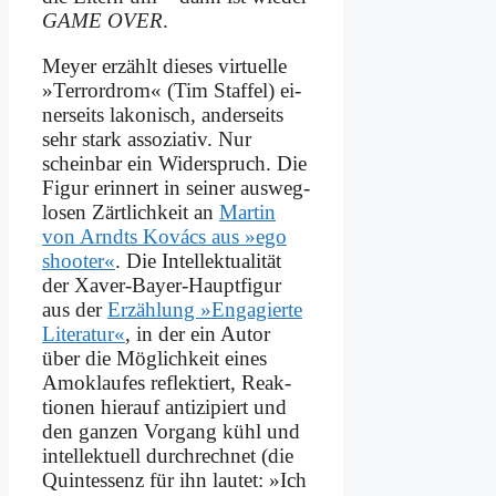
GAME OVER
.
Mey­er er­zählt die­ses vir­tu­el­le
»Ter­ror­d­rom« (Tim Staf­fel) ei­
ner­seits la­ko­nisch, an­der­seits
sehr stark as­so­zia­tiv. Nur
schein­bar ein Wi­der­spruch. Die
Fi­gur er­in­nert in sei­ner aus­weg­
lo­sen Zärt­lich­keit an
Mar­tin
von Arndts Ko­vács aus »ego
shoo­ter«
. Die Intellek­tualität
der Xa­ver-Bay­er-Haupt­fi­gur
aus der
Er­zäh­lung »En­ga­gier­te
Li­te­ra­tur«
, in der ein Au­tor
über die Mög­lich­keit ei­nes
Amok­lau­fes re­flek­tiert, Re­ak­
tio­nen hier­auf an­ti­zi­piert und
den gan­zen Vor­gang kühl und
in­tel­lek­tu­ell durch­rech­net (die
Quint­essenz für ihn lau­tet: »Ich