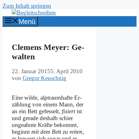
Zum Inhalt springen
Menü
Cle­mens Mey­er: Ge­
wal­ten
22. Januar 2015
5. April 2010
von
Gregor Keuschnig
Ei­ne wil­de, alp­traum­haf­te Er­
zäh­lung von ei­nem Mann, der
an ein Bett ge­fes­selt,
fi­xiert
ist
und ge­ra­de des­halb schier
unge­ahnte Kräf­te be­kommt,
be­ginnt
mit dem Bett zu rei­ten
,
es be­wegt sich so­gar und er