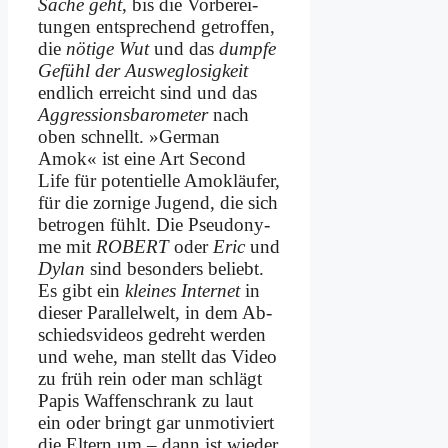
Sa­che geht
, bis die Vor­be­rei­
tun­gen ent­spre­chend ge­trof­fen,
die
nö­ti­ge Wut
und das
dump­fe
Ge­fühl der Aus­weg­lo­sig­keit
end­lich er­reicht sind und das
Ag­gres­si­ons­ba­ro­me­ter
nach
oben schnellt. »Ger­man
Amok« ist ei­ne Art Se­cond
Life für po­ten­ti­el­le Amok­läu­fer,
für die zor­ni­ge Ju­gend, die sich
be­tro­gen fühlt. Die Pseud­ony­
me mit
ROBERT
oder
Eric
und
Dy­lan
sind be­son­ders be­liebt.
Es gibt ein
klei­nes In­ter­net
in
die­ser Par­al­lel­welt, in dem Ab­
schieds­vi­de­os ge­dreht wer­den
und we­he, man stellt das Vi­deo
zu früh rein oder man schlägt
Pa­pis Waf­fen­schrank zu laut
ein oder bringt gar un­mo­ti­viert
die El­tern um – dann ist wie­der