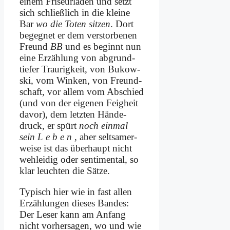
ei­nem Fri­seur­la­den und setzt
sich schließ­lich in die klei­ne
Bar
wo die To­ten sit­zen
. Dort
be­geg­net er dem ver­stor­be­nen
Freund
BB
und es be­ginnt nun
ei­ne Er­zäh­lung von ab­grund­
tie­fer Trau­rig­keit, von Bu­kow­
ski, vom Win­ken, von Freund­
schaft, vor al­lem vom Ab­schied
(und von der ei­ge­nen Feig­heit
da­vor), dem letz­ten Hän­de­
druck, er spürt
noch ein­mal
sein L e b e n
, aber selt­sa­mer­
wei­se ist das über­haupt nicht
weh­lei­dig oder sen­ti­men­tal, so
klar leuch­ten die Sät­ze.
Ty­pisch hier wie in fast al­len
Er­zäh­lun­gen die­ses Ban­des:
Der Le­ser kann am An­fang
nicht vor­her­sa­gen, wo und wie