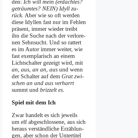
den:
Ich will mein (er­dach­tes?
ge­träum­tes? NEIN) Idyll zu­
rück
. Aber wie so oft wer­den
die­se Idyl­len fast nur im Feh­len
prä­sent, im­mer wie­der treibt
ihn die Su­che nach der ver­lo­re­
nen Sehn­sucht. Und so rat­tert
es im Au­tor im­mer wei­ter, wie
fast ex­em­pla­risch an ei­nem
Licht­schal­ter ge­zeigt wird, mit
an, aus, an an, aus
und wenn
der Schal­ter auf dem
Grat zwi­
schen an und aus ver­harrt
summt und
briz­zelt es
.
Spiel mit dem Ich
Zwar han­delt es sich je­weils
um elf ab­ge­schlos­se­ne, aus sich
her­aus ver­ständ­li­che Er­zäh­lun­
gen, aber schon der Un­ter­ti­tel