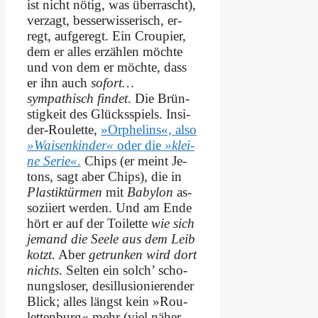
ist nicht nö­tig, was über­rascht),
ver­zagt, bes­ser­wis­se­risch, er­
regt, auf­ge­regt. Ein Crou­pier,
dem er al­les er­zäh­len möch­te
und von dem er möch­te, dass
er ihn auch
sofort…
sympathisch fin­det
. Die Brün­
stig­keit des Glücks­spiels. In­si­
der-Rou­lette,
»Or­phe­lins«, al­so
»Wai­sen­kin­der«
oder die
»klei­
ne Se­rie«
.
Chips (er meint Je­
tons, sagt aber Chips), die in
Pla­stik­tür­men
mit
Ba­by­lon
as­
so­zi­iert wer­den. Und am En­de
hört er auf der Toi­let­te
wie sich
je­mand die See­le aus dem Leib
kotzt.
Aber
ge­trun­ken wird dort
nichts
. Sel­ten ein solch’ scho­
nungs­lo­ser, des­il­lu­sio­nie­ren­der
Blick; al­les längst kein »Rou­
letten­burg« mehr (viel nä­her