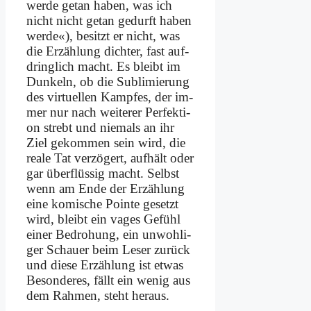
wer­de ge­tan ha­ben, was ich
nicht nicht ge­tan ge­durft ha­ben
wer­de«), be­sitzt er nicht, was
die Er­zäh­lung dich­ter, fast auf­
dring­lich macht. Es bleibt im
Dun­keln, ob die Sub­li­mie­rung
des vir­tu­el­len Kamp­fes, der im­
mer nur nach wei­te­rer Per­fek­ti­
on strebt und nie­mals an ihr
Ziel ge­kom­men sein wird, die
rea­le Tat ver­zö­gert, auf­hält oder
gar über­flüs­sig macht. Selbst
wenn am En­de der Er­zäh­lung
ei­ne ko­mi­sche Poin­te ge­setzt
wird, bleibt ein va­ges Ge­fühl
ei­ner Be­dro­hung, ein un­woh­li­
ger Schau­er beim Le­ser zu­rück
und die­se Er­zäh­lung ist et­was
Be­son­de­res, fällt ein we­nig aus
dem Rah­men, steht her­aus.