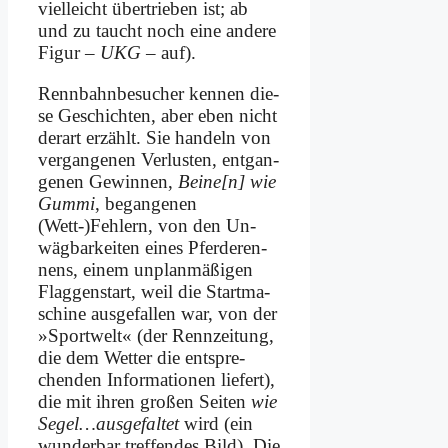
viel­leicht über­trie­ben ist; ab
und zu taucht noch ei­ne an­de­re
Fi­gur –
UKG
– auf).
Renn­bahn­be­su­cher ken­nen die­
se Ge­schich­ten, aber eben nicht
der­art er­zählt. Sie han­deln von
ver­gan­ge­nen Ver­lu­sten, ent­gan­
ge­nen Ge­win­nen,
Beine[n] wie
Gum­mi
, be­gan­ge­nen
(Wett-)Fehlern, von den Un­
wäg­bar­kei­ten ei­nes Pfer­de­ren­
nens, ei­nem un­plan­mä­ßi­gen
Flag­gen­start, weil die Start­ma­
schi­ne aus­ge­fal­len war, von der
»Sport­welt« (der Renn­zeitung,
die dem Wet­ter die ent­spre­
chen­den In­for­ma­tio­nen lie­fert),
die mit ih­ren gro­ßen Sei­ten
wie
Segel…ausgefaltet
wird (ein
wun­der­bar tref­fen­des Bild). Die