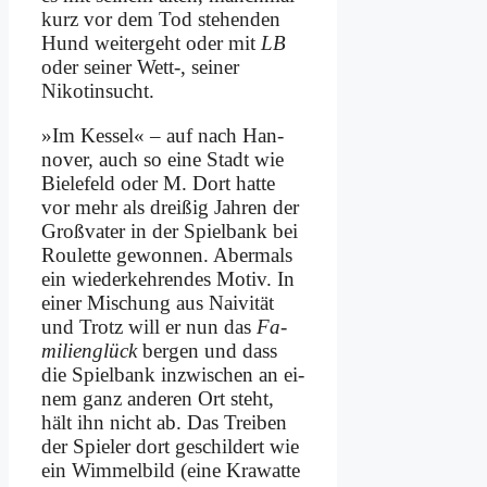
kurz vor dem Tod ste­hen­den
Hund wei­ter­geht oder mit
LB
oder sei­ner Wett‑, sei­ner
Nikotin­sucht.
»Im Kes­sel« – auf nach Han­
no­ver, auch so ei­ne Stadt wie
Bie­le­feld oder M. Dort hat­te
vor mehr als drei­ßig Jah­ren der
Groß­va­ter in der Spiel­bank bei
Rou­lette ge­won­nen. Aber­mals
ein wie­der­keh­ren­des Mo­tiv. In
ei­ner Mi­schung aus Nai­vi­tät
und Trotz will er nun das
Fa­
mi­li­en­glück
ber­gen und dass
die Spiel­bank in­zwi­schen an ei­
nem ganz an­de­ren Ort steht,
hält ihn nicht ab. Das Trei­ben
der Spie­ler dort ge­schil­dert wie
ein Wim­mel­bild (ei­ne Kra­wat­te