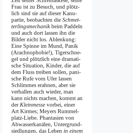
Zeit sei­ner Schreibas­ke­se, sei­ne
Frau ist zu Be­such, und plötz­
lich sind sie auf die­ser Kanu­
partie, be­ob­ach­ten die
Schmet­
ter­lings­me­cha­nik
beim Pad­deln
und auch dort las­sen ihn die
Bil­der nicht los. Ab­len­kung:
Ei­ne Spin­ne im Mund, Pa­nik
(Arach­no­pho­bie!), Ti­gersch­ne­
gel und plötz­lich ei­ne dra­ma­ti­
sche Si­tua­ti­on, Kin­der, die auf
dem Fluss trei­ben sol­len, pa­ni­
sche Ru­fe vom Ufer las­sen
Schlim­mes er­ah­nen, aber sie
ver­hal­len auch wie­der, man
kann nichts ma­chen, kommt an
der
Klein­mes­se
vor­bei, ei­ner
Art Kir­mes; Mey­ers Rum­mel­
platz-Lie­be. Phan­ta­sien von
Ab­was­ser­ka­nä­len, Un­ter­grund­
sied­lun­gen, das Le­ben
in ei­nem