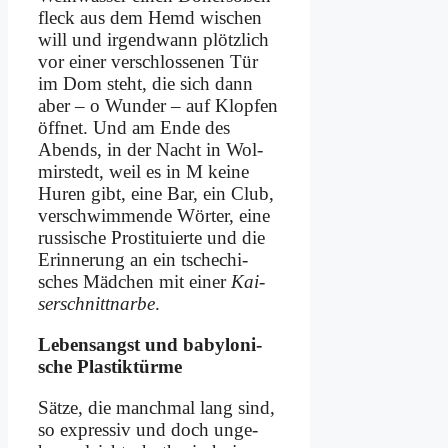
fleck aus dem Hemd wi­schen
will und ir­gend­wann plötz­lich
vor ei­ner ver­schlos­se­nen Tür
im Dom steht, die sich dann
aber – o Wun­der – auf Klop­fen
öff­net. Und am En­de des
Abends, in der Nacht in Wol­
mir­stedt, weil es in M kei­ne
Hu­ren gibt, ei­ne Bar, ein Club,
ver­schwim­men­de Wör­ter, ei­ne
rus­si­sche Pro­sti­tu­ier­te und die
Er­in­ne­rung an ein tsche­chi­
sches Mäd­chen mit ei­ner
Kai­
ser­schnitt­nar­be
.
Le­bens­angst und ba­by­lo­ni­
sche Pla­stik­tür­me
Sät­ze, die manch­mal lang sind,
so ex­pres­siv und doch un­ge­