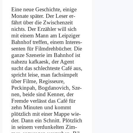
Ei­ne neue Ge­schich­te, ei­ni­ge
Mo­na­te spä­ter. Der Le­ser er­
fährt über die Zwi­schen­zeit
nichts. Der Er­zäh­ler will sich
mit ei­nem Mann am Leip­zi­ger
Bahn­hof tref­fen, ei­nem In­ter­es­
sen­ten für Film­dreh­bü­cher. Die
gan­ze Sze­ne­rie im Bahn­hof ist
na­he­zu kaf­ka­esk, der Agent
sucht das schlech­te­ste Ca­fé aus,
spricht lei­se, man fach­sim­pelt
über Fil­me, Regiss­eure,
Peckin­pah, Bog­d­a­no­vich, Sze­
nen, bei­de sind Ken­ner, der
Frem­de ver­lässt das Ca­fé für
zehn Mi­nu­ten und kommt
plötz­lich mit ei­ner Map­pe wie­
der. Dann ein Schnitt. Plötz­lich
in sei­nem ver­dun­kel­ten Zim­