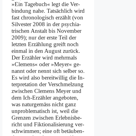
»Ein Ta­ge­buch« legt die Ver­
bin­dung na­he. Tat­säch­lich wird
fast chro­no­lo­gisch er­zählt (von
Sil­ve­ster 2008 in der psych­ia­
tri­schen An­stalt bis No­vem­ber
2009); nur der er­ste Teil der
letz­ten Er­zäh­lung greift noch
ein­mal in den Au­gust zu­rück.
Der Er­zäh­ler wird mehr­mals
»Cle­mens« oder »Mey­er« ge­
nannt oder nennt sich sel­ber so.
Es wird al­so be­reit­wil­lig die In­
ter­pre­ta­ti­on der Ver­schmel­zung
zwi­schen Cle­mens Mey­er und
dem Ich-Er­zäh­ler an­ge­bo­ten,
was na­tur­ge­mäss nicht ganz
un­pro­ble­ma­tisch ist, weil die
Gren­zen zwi­schen Er­leb­nis­be­
richt und Fik­tio­na­li­sie­rung ver­
schwim­men; ei­ne oft be­täu­ben­