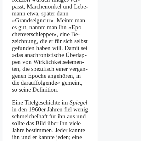
passt, Mär­chen­on­kel und Le­be­
mann et­wa, spä­ter dann
»Grand­sei­gneur«. Mein­te man
es gut, nann­te man ihn »Epo­
chen­ver­schlep­per«, ei­ne Be­
zeich­nung, die er für sich selbst
ge­fun­den ha­ben will. Da­mit sei
»das ana­chro­ni­sti­sche Über­lap­
pen von Wirk­lich­keits­ele­men­
ten, die spe­zi­fisch ei­ner ver­gan­
ge­nen Epo­che an­ge­hö­ren, in
die dar­auf­fol­gen­de« ge­meint,
so sei­ne De­fi­ni­ti­on.
Ei­ne Ti­tel­ge­schich­te im
Spie­gel
in den 1960er Jah­ren fiel we­nig
schmei­chel­haft für ihn aus und
soll­te das Bild über ihn vie­le
Jah­re be­stim­men. Je­der kann­te
ihn und er kann­te je­den; ei­ne