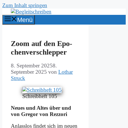
Zum Inhalt springen
Menü
Zoom auf den Epo­
chen­ver­schlep­per
8. September 2025
8.
September 2025
von
Lothar
Struck
Schreib­heft 105
Neu­es und Al­tes über und
von Gre­gor von Rezz­ori
An­lass­los fin­det sich im neu­en