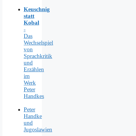
Keuschnig
statt
Kobal
-
Das
Wechselspiel
von
Sprachkritik
und
Erzählen
im
Werk
Peter
Handkes
Peter
Handke
und
Jugoslawien