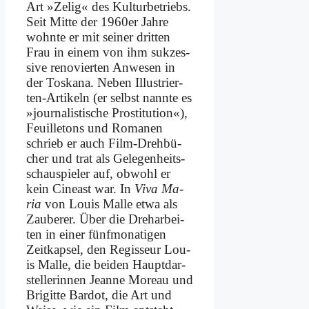
Art »Ze­lig« des Kul­tur­be­triebs.
Seit Mit­te der 1960er Jah­re
wohn­te er mit sei­ner drit­ten
Frau in ei­nem von ihm suk­zes­
si­ve re­no­vier­ten An­we­sen in
der Tos­ka­na. Ne­ben Il­lu­strier­
ten-Ar­ti­keln (er selbst nann­te es
»jour­na­li­sti­sche Pro­sti­tu­ti­on«),
Feuil­le­tons und Ro­ma­nen
schrieb er auch Film-Dreh­bü­
cher und trat als Ge­le­gen­heits­
schau­spie­ler auf, ob­wohl er
kein Ci­ne­ast war. In
Vi­va Ma­
ria
von Lou­is Mal­le et­wa als
Zau­be­rer. Über die Dreh­ar­bei­
ten in ei­ner fünf­mo­na­ti­gen
Zeit­kap­sel, den Re­gis­seur Lou­
is Mal­le, die bei­den Haupt­dar­
stel­le­rin­nen Jean­ne Mo­reau und
Bri­git­te Bar­dot, die Art und