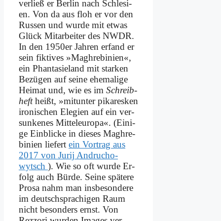
ver­ließ er Ber­lin nach Schle­si­
en. Von da aus floh er vor den
Rus­sen und wur­de mit et­was
Glück Mit­ar­bei­ter des NWDR.
In den 1950er Jah­ren er­fand er
sein fik­ti­ves »Ma­ghre­bi­ni­en«,
ein Phan­ta­sie­land mit star­ken
Be­zü­gen auf sei­ne ehe­ma­li­ge
Hei­mat und, wie es im
Schreib­
heft
heißt, »mit­un­ter pi­kar­esken
iro­ni­schen Ele­gi­en auf ein ver­
sun­ke­nes Mit­tel­eu­ro­pa«. (Ei­ni­
ge Ein­blicke in die­ses Ma­ghre­
bi­ni­en lie­fert
ein Vor­trag aus
2017 von Ju­rij An­drucho­
wytsch
). Wie so oft wur­de Er­
folg auch Bür­de. Sei­ne spä­te­re
Pro­sa nahm man ins­be­son­de­re
im deutsch­spra­chi­gen Raum
nicht be­son­ders ernst. Von
Rezz­ori wur­den Images ver­