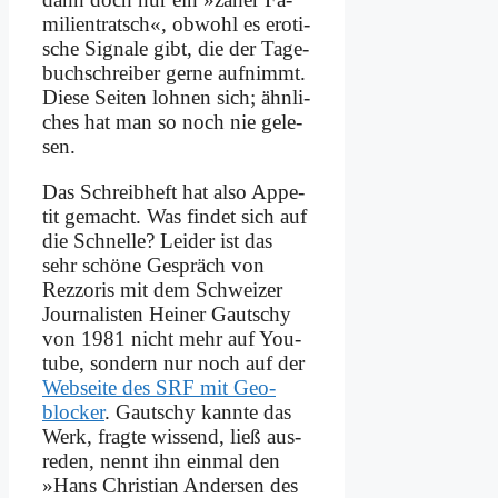
mi­li­en­tratsch«, ob­wohl es ero­ti­
sche Si­gna­le gibt, die der Ta­ge­
buch­schrei­ber ger­ne auf­nimmt.
Die­se Sei­ten loh­nen sich; ähn­li­
ches hat man so noch nie ge­le­
sen.
Das Schreib­heft hat al­so Ap­pe­
tit ge­macht. Was fin­det sich auf
die Schnel­le? Lei­der ist das
sehr schö­ne Ge­spräch von
Rezz­oris mit dem Schwei­zer
Jour­na­li­sten Hei­ner Gaut­schy
von 1981 nicht mehr auf You­
tube, son­dern nur noch auf der
Web­sei­te des SRF mit Ge­o­
blocker
. Gaut­schy kann­te das
Werk, frag­te wis­send, ließ aus­
re­den, nennt ihn ein­mal den
»Hans Chri­sti­an An­der­sen des