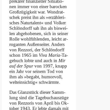
pre­kä­rer fi­nan­zi­el­ler Si­tua­tio­
nen im­mer von ei­ner ba­rocken
Groß­zü­gig­keit war. Wond­rat­
schek preist ihn als »er­zäh­le­ri­
sches Na­tur­ta­lent« und Vol­ker
Schlön­dorff sah ihn als bis­wei­
len ab­ge­ho­be­nen, sich in sei­ner
Rol­le wohl­füh­len­den, leicht ar­
ro­gan­ten Au­ßen­sei­ter. An­ders
von Rezz­ori, der Schlön­dorff
schon 1965 im
Vi­va Ma­ria
-Ta­
ge­buch lob­te und auch in
Mir
auf der Spur
von 1997, knapp
ein Jahr vor sei­nem Tod von
ihm als »be­gabt, hu­mor­voll,
welt­ein­sich­tig« schwärm­te.
Das Glanz­stück die­ser Samm­
lung sind die Ta­ge­buch­aus­zü­ge
von Rezz­oris von April bis Ok­
to­ber 1943. Er leb­te da­mals mit