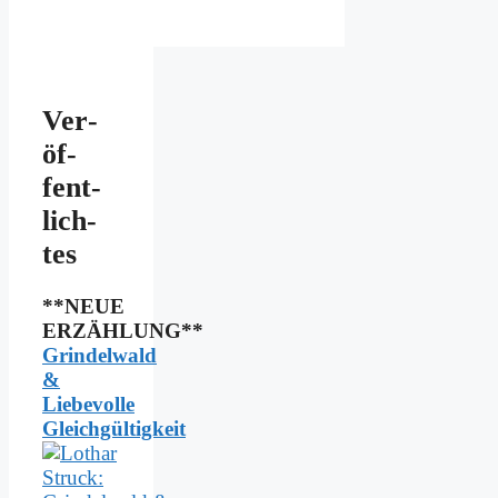
Ver­
öf­
fent­
lich­
tes
**NEUE
ERZÄHLUNG**
Grindelwald
&
Liebevolle
Gleichgültigkeit