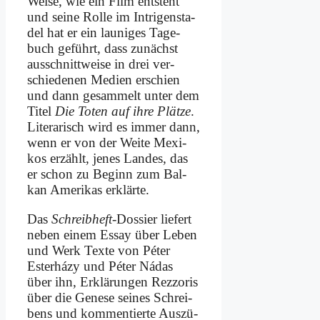
Wei­se, wie ein Film ent­steht
und sei­ne Rol­le im In­tri­gen­sta­
del hat er ein lau­ni­ges Ta­ge­
buch ge­führt, dass zu­nächst
aus­schnitt­wei­se in drei ver­
schie­de­nen Me­di­en er­schien
und dann ge­sam­melt un­ter dem
Ti­tel
Die To­ten auf ih­re Plät­ze
.
Li­te­ra­risch wird es im­mer dann,
wenn er von der Wei­te Me­xi­
kos er­zählt, je­nes Lan­des, das
er schon zu Be­ginn zum Bal­
kan Ame­ri­kas er­klär­te.
Das
Schreib­heft
-Dos­sier lie­fert
ne­ben ei­nem Es­say über Le­ben
und Werk Tex­te von Pé­ter
Ester­há­zy und Pé­ter Ná­das
über ihn, Er­klä­run­gen Rezz­oris
über die Ge­ne­se sei­nes Schrei­
bens und kom­men­tier­te Aus­zü­