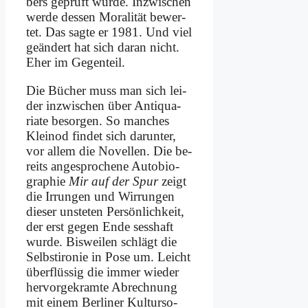
bers ge­prüft wur­de. In­zwi­schen
wer­de des­sen Mo­ra­li­tät be­wer­
tet. Das sag­te er 1981. Und viel
ge­än­dert hat sich dar­an nicht.
Eher im Ge­gen­teil.
Die Bü­cher muss man sich lei­
der in­zwi­schen über An­ti­qua­
ria­te be­sor­gen. So man­ches
Klein­od fin­det sich dar­un­ter,
vor al­lem die No­vel­len. Die be­
reits an­ge­spro­che­ne Au­to­bio­
gra­phie
Mir auf der Spur
zeigt
die Ir­run­gen und Wir­run­gen
die­ser un­ste­ten Per­sön­lich­keit,
der erst ge­gen En­de sess­haft
wur­de. Bis­wei­len schlägt die
Selbst­iro­nie in Po­se um. Leicht
über­flüs­sig die im­mer wie­der
her­vor­ge­kram­te Ab­rech­nung
mit ei­nem Ber­li­ner Kul­tur­so­