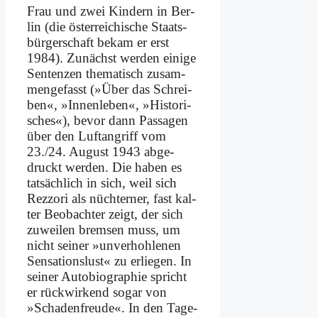
Frau und zwei Kin­dern in Ber­
lin (die öster­rei­chi­sche Staats­
bür­ger­schaft be­kam er erst
1984). Zu­nächst wer­den ei­ni­ge
Sen­ten­zen the­ma­tisch zu­sam­
men­ge­fasst (»Über das Schrei­
ben«, »In­nen­le­ben«, »Hi­sto­ri­
sches«), be­vor dann Pas­sa­gen
über den Luft­an­griff vom
23./24. Au­gust 1943 ab­ge­
druckt wer­den. Die ha­ben es
tat­säch­lich in sich, weil sich
Rezz­ori als nüch­ter­ner, fast kal­
ter Be­ob­ach­ter zeigt, der sich
zu­wei­len brem­sen muss, um
nicht sei­ner »un­ver­hoh­le­nen
Sen­sa­ti­ons­lust« zu er­lie­gen. In
sei­ner Au­to­bio­gra­phie spricht
er rück­wir­kend so­gar von
»Scha­den­freu­de«. In den Ta­ge­