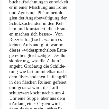
buch­auf­zeich­nun­gen ent­wickelt
er in ei­ner Mi­schung aus Iro­nie
und Zy­nis­mus Phä­no­me­no­lo­
gien der Angst­be­wäl­ti­gung der
Schutz­su­chen­den in den Kel­
lern und kon­sta­tiert, die »Frau­
en ma­chen sich bes­ser«. Von
Rezz­ori fragt sich, war­um es
kei­nen Auf­stand gibt, war­um
die­ses »wi­der­spruchs­lo­se Er­tra­
gen« bei gleich­zei­ti­ger Des­il­lu­
sio­nie­rung, was die Zu­kunft
an­geht. Groß­ar­tig die Schil­de­
rung wie fast un­mit­tel­bar nach
dem über­stan­de­nen Luft­an­griff
in den fri­schen Rui­nen ge­fei­ert
und ge­tanzt wird, der Luft­
schutz­wart kocht nachts um 4
Uhr ei­ne Sup­pe, aber aus dem
»An­fang ei­ner Or­gie« wird
dann doch nur ein »zä­her Fa­