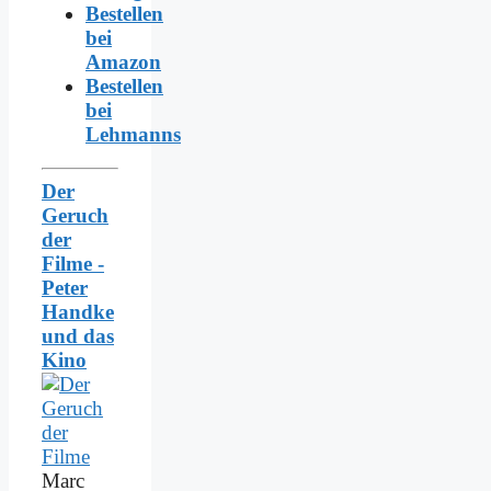
Bestellen
bei
Amazon
Bestellen
bei
Lehmanns
Der
Geruch
der
Filme -
Peter
Handke
und das
Kino
Marc