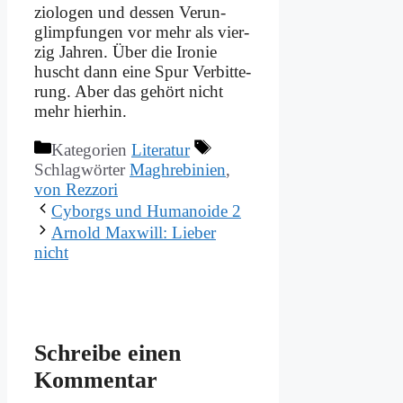
zio­lo­gen und des­sen Ver­un­
glimp­fun­gen vor mehr als vier­
zig Jah­ren. Über die Iro­nie
huscht dann ei­ne Spur Ver­bit­te­
rung. Aber das ge­hört nicht
mehr hier­hin.
Kategorien
Literatur
Schlagwörter
Maghrebinien
,
von Rezzori
Cy­borgs und Hu­ma­no­ide 2
Ar­nold Max­will: Lie­ber
nicht
Schreibe einen
Kommentar