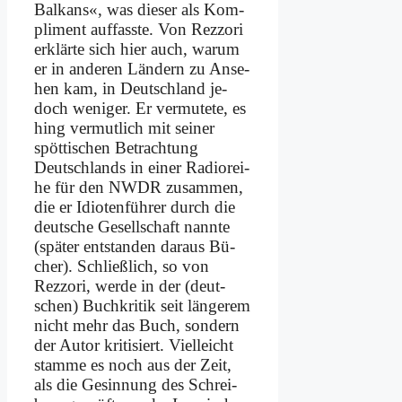
Bal­kans«, was die­ser als Kom­
pli­ment auf­fass­te. Von Rezz­ori
er­klär­te sich hier auch, war­um
er in an­de­ren Län­dern zu An­se­
hen kam, in Deutsch­land je­
doch we­ni­ger. Er ver­mu­te­te, es
hing ver­mut­lich mit sei­ner
spöt­ti­schen Be­trach­tung
Deutsch­lands in ei­ner Ra­dio­rei­
he für den NWDR zu­sam­men,
die er Idio­ten­füh­rer durch die
deut­sche Ge­sell­schaft nann­te
(spä­ter ent­stan­den dar­aus Bü­
cher). Schließ­lich, so von
Rezz­ori, wer­de in der (deut­
schen) Buch­kri­tik seit län­ge­rem
nicht mehr das Buch, son­dern
der Au­tor kri­ti­siert. Viel­leicht
stam­me es noch aus der Zeit,
als die Ge­sin­nung des Schrei­