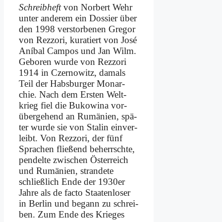
Schreib­heft
von Nor­bert Wehr
un­ter an­de­rem ein Dos­sier über
den 1998 ver­stor­be­nen Gre­gor
von Rezz­ori, ku­ra­tiert von Jo­sé
Aní­bal Cam­pos und Jan Wilm.
Ge­bo­ren wur­de von Rezz­ori
1914 in Czer­no­witz, da­mals
Teil der Habs­bur­ger Mon­ar­
chie. Nach dem Er­sten Welt­
krieg fiel die Bu­ko­wi­na vor­
über­ge­hend an Ru­mä­ni­en, spä­
ter wur­de sie von Sta­lin ein­ver­
leibt. Von Rezz­ori, der fünf
Spra­chen flie­ßend be­herrsch­te,
pen­del­te zwi­schen Öster­reich
und Ru­mä­ni­en, stran­de­te
schließ­lich En­de der 1930er
Jah­re als de fac­to Staa­ten­lo­ser
in Ber­lin und be­gann zu schrei­
ben. Zum En­de des Krie­ges