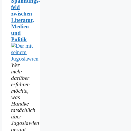
Spannungs­
feld
zwischen
Literatur,
Medien
und
Politik
Wer
mehr
darüber
erfahren
möchte,
was
Handke
tatsächlich
über
Jugoslawien
gesagt