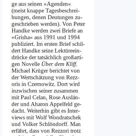
ge aus sei­nen »Agen­den«
(meist knap­pe Ta­ges­be­schrei­
bun­gen, de­nen Deu­tun­gen zu­
ge­schrie­ben wer­den). Von Pe­ter
Hand­ke wer­den zwei Brie­fe an
»Gri­sha« aus 1991 und 1994
pu­bli­ziert. Im er­sten Brief schil­
dert Hand­ke sei­ne Lek­tü­re­ein­
drücke der tat­säch­lich groß­ar­ti­
gen No­vel­le
Über dem Kliff
.
Mi­cha­el Krü­ger be­rich­tet von
der Wert­schät­zung von Rezz­
oris in Czer­no­witz. Dort wird
in­zwi­schen sei­ner zu­sam­men
mit Paul Ce­lan, Ro­se Aus­län­
der und Aha­ron Ap­pel­feld ge­
dacht. Wei­ter­hin gibt es In­ter­
views mit Wolf Wond­rat­schek
und Vol­ker Schlön­dorff. Man
er­fährt, dass von Rezz­ori trotz