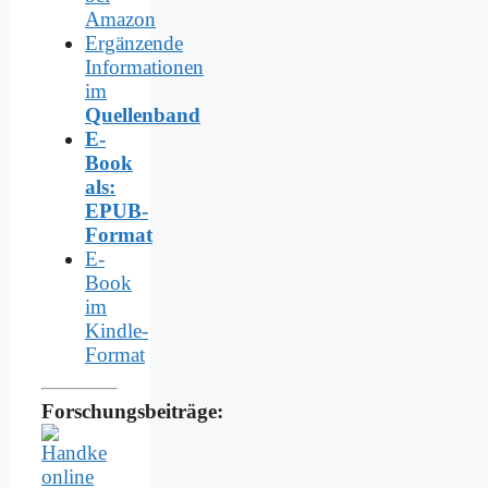
Amazon
Ergänzende
Informationen
im
Quellenband
E-
Book
als:
EPUB-
Format
E-
Book
im
Kindle-
Format
Forschungsbeiträge: