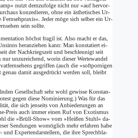
l­camp« nutzt dem­zu­fol­ge nicht nur »auf her­vor­
h­aus kon­ze­die­ren, oh­ne ein äs­the­ti­sches Ur­
e Fern­seh­pra­xis«. Je­der mö­ge sich sel­ber ein Ur­
rn­se­hen sein soll­te.
n­ta­ti­on höchst fra­gil ist. Al­so macht er das,
n­sinns her­an­zie­hen kann: Man kon­sta­tiert ei­
seit der Nach­kriegs­zeit und be­schleu­nigt seit
nur un­zu­rei­chend, wor­in die­ser Wer­te­wan­del
vat­fern­se­hens ge­grif­fen (auch die »soft­por­ni­gen
 ge­nau da­mit aus­ge­drückt wer­den soll, bleibt
ln­den Ge­sell­schaft sehr wohl ge­wis­se Kon­stan­
o­test ge­gen die­se No­mi­nie­rung.) Was für das
­tät, die sich jen­seits von An­bie­de­run­gen an
­me-Preis auch im­mer ei­nen Ruf von Exo­tis­mus
an wohl die »Brüll-Show« vom »Hei­ßen Stuhl« da­
e­ser Sen­dun­gen wo­mög­lich mehr er­fah­ren ha­be
er- und Experten­darstellern, die ih­re Sprech­bla­