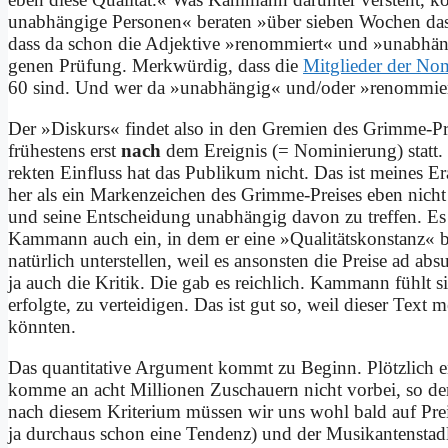
unab­hängige Per­so­nen« be­ra­ten »über sie­ben Wo­chen das
dass da schon die Ad­jek­ti­ve »re­nom­miert« und »un­ab­hän­g
ge­nen Prü­fung. Merk­wür­dig, dass die
Mit­glie­der der No­
60 sind. Und wer da »un­ab­hän­gig« und/oder »re­nom­miert« 
Der »Dis­kurs« fin­det al­so in den Gre­mi­en des Grim­me-Prei­s
frü­he­stens erst
nach
dem Er­eig­nis (= No­mi­nie­rung) statt. 
rek­ten Ein­fluss hat das Pu­bli­kum nicht. Das ist mei­nes Er
her als ein Mar­ken­zei­chen des Grim­me-Prei­ses eben nicht
und sei­ne Ent­schei­dung un­ab­hän­gig da­von zu tref­fen. E
Kammann auch ein, in dem er ei­ne »Qua­li­täts­kon­stanz« 
na­tür­lich un­ter­stel­len, weil es an­son­sten die Prei­se ad a
ja auch die Kri­tik. Die gab es reich­lich. Kammann fühlt sic
er­folg­te, zu ver­tei­di­gen. Das ist gut so, weil die­ser Text
könn­ten.
Das quan­ti­ta­ti­ve Ar­gu­ment kommt zu Be­ginn. Plötz­lic
kom­me an acht Mil­lio­nen Zu­schau­ern nicht vor­bei, so der 
nach die­sem Kri­te­ri­um müs­sen wir uns wohl bald auf Prei
ja durch­aus schon ei­ne Ten­denz) und der Mu­si­kan­ten­sta