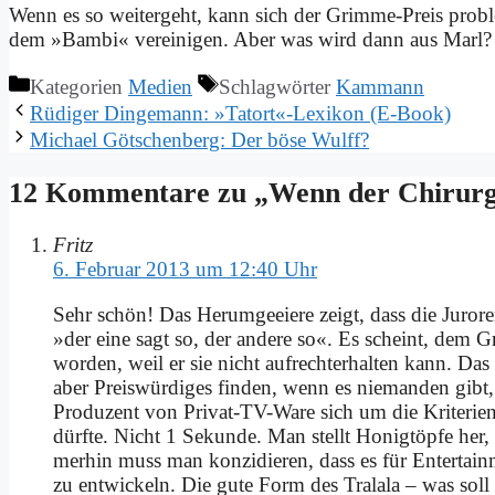
Wenn es so wei­ter­geht, kann sich der Grim­me-Preis pro­b
dem »Bam­bi« ver­ei­ni­gen. Aber was wird dann aus Marl?
Kategorien
Medien
Schlagwörter
Kammann
Rü­di­ger Din­ge­mann: »Tatort«-Lexikon (E‑Book)
Mi­cha­el Götschen­berg: Der bö­se Wulff?
12 Kommentare zu „Wenn der Chir­urg mit
Fritz
6. Februar 2013 um 12:40 Uhr
Sehr schön! Das Her­um­ge­eie­re zeigt, dass die Ju­ro­re
»der ei­ne sagt so, der an­de­re so«. Es scheint, dem Gri
wor­den, weil er sie nicht auf­recht­erhal­ten kann. Da
aber Preis­wür­di­ges fin­den, wenn es nie­man­den gibt, 
Pro­du­zent von Pri­vat-TV-Wa­re sich um die Kri­te­ri
dürf­te. Nicht 1 Se­kun­de. Man stellt Ho­nig­töp­fe her,
mer­hin muss man kon­zi­die­ren, dass es für En­ter­tain­m
zu ent­wickeln. Die gu­te Form des Tra­la­la – was soll d