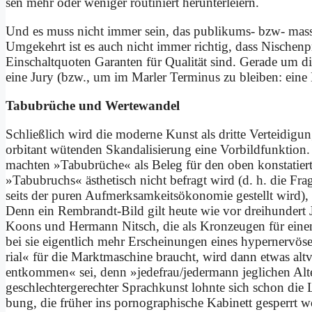
sen mehr oder we­ni­ger rou­ti­niert her­un­ter­lei­ern.
Und es muss nicht im­mer sein, das pu­bli­kums- bzw- mas­se
Um­ge­kehrt ist es auch nicht im­mer rich­tig, dass Ni­schen­p
Ein­schalt­quo­ten Ga­ran­ten für Qua­li­tät sind. Ge­ra­de um d
ei­ne Ju­ry (bzw., um im Mar­ler Ter­mi­nus zu blei­ben: ei­ne 
Ta­bu­brü­che und Wer­te­wan­del
Schließ­lich wird die mo­der­ne Kunst als drit­te Ver­tei­di­gungs
or­bi­tant wü­ten­den Skan­da­li­sie­rung ei­ne Vor­bild­funk­ti
mach­ten »Ta­bu­brü­che« als Be­leg für den oben kon­sta­tie
»Ta­bu­bruchs« äs­the­tisch nicht be­fragt wird (d. h. die Fra
seits der pu­ren Aufmerksamkeits­ökonomie ge­stellt wird), bl
Denn ein Rem­brandt-Bild gilt heu­te wie vor drei­hun­dert Jah
Ko­ons und Her­mann Nit­sch, die als Kron­zeu­gen für ei­nen 
bei sie ei­gent­lich mehr Er­schei­nun­gen ei­nes hy­per­ner­vö
ri­al« für die Markt­ma­schi­ne braucht, wird dann et­was al
ent­kom­men« sei, denn »jedefrau/jedermann jeg­li­chen Al­ters«
ge­schlech­ter­ge­rech­ter Sprach­kunst lohn­te sich schon die
bung, die frü­her ins por­no­gra­phi­sche Ka­bi­nett ge­sperrt 