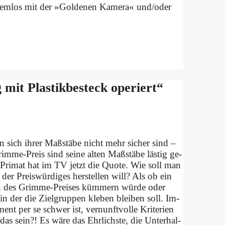
lem­los mit der »Gol­de­nen Ka­me­ra« und/oder
 Pla­stik­be­steck ope­riert“
n sich ih­rer Maß­stä­be nicht mehr si­cher sind –
m­me-Preis sind sei­ne al­ten Maß­stä­be lä­stig ge­
s Pri­mat hat im TV jetzt die Quo­te. Wie soll man
der Preis­wür­di­ges her­stel­len will? Als ob ein
­en des Grim­me-Prei­ses küm­mern wür­de oder
 in der die Ziel­grup­pen kle­ben blei­ben soll. Im­
ent per se schwer ist, ver­nunft­vol­le Kri­te­ri­en
as sein?! Es wä­re das Ehr­lich­ste, die Un­ter­hal­