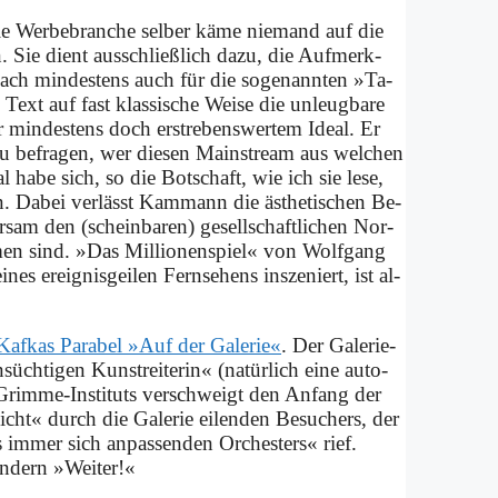
t die Wer­be­bran­che sel­ber kä­me nie­mand auf die
 Sie dient aus­schließ­lich da­zu, die Auf­merk­
ach min­de­stens auch für die so­ge­nann­ten »Ta­
ext auf fast klas­si­sche Wei­se die un­leug­ba­re
ber min­de­stens doch er­stre­bens­wer­tem Ide­al. Er
 zu be­fra­gen, wer die­sen Main­stream aus wel­chen
l ha­be sich, so die Bot­schaft, wie ich sie le­se,
ln. Da­bei ver­lässt Kammann die äs­the­ti­schen Be­
or­sam den (schein­ba­ren) ge­sell­schaft­li­chen Nor­
­men sind. »Das Mil­lio­nen­spiel« von Wolf­gang
er­eig­nis­gei­len Fern­se­hens in­sze­niert, ist al­
af­kas Pa­ra­bel »Auf der Ga­le­rie«
. Der Ga­le­rie­
ch­ti­gen Kunst­rei­te­rin« (na­tür­lich ei­ne au­to­
s Grim­me-In­sti­tuts ver­schweigt den An­fang der
eicht« durch die Ga­le­rie ei­len­den Be­su­chers, der
im­mer sich an­pas­sen­den Or­che­sters« rief.
­dern »Wei­ter!«