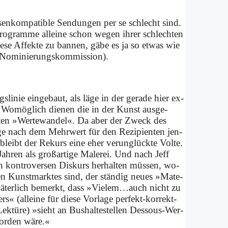
n­kom­pa­ti­ble Sen­dun­gen per se schlecht sind.
ro­gram­me al­lei­ne schon we­gen ih­rer schlech­ten
ie­se Af­fek­te zu ban­nen, gä­be es ja so et­was wie
No­mi­nie­rungs­kom­mis­si­on).
­li­nie ein­ge­baut, als lä­ge in der ge­ra­de hier ex­
­on. Wo­mög­lich die­nen die in der Kunst aus­ge­
r­ten »Wer­te­wan­del«. Da aber der Zweck des
­ge nach dem Mehr­wert für den Re­zi­pi­en­ten jen­
eibt der Re­kurs ei­ne eher ver­un­glück­te Vol­te.
­ren als groß­ar­ti­ge Ma­le­rei. Und nach Jeff
kon­tro­ver­sen Dis­kurs her­hal­ten müs­sen, wo­
­sen Kunst­mark­tes sind, der stän­dig neu­es »Ma­te­
t­vä­ter­lich be­merkt, dass »Vielem…auch nicht zu
 (al­lei­ne für die­se Vor­la­ge per­fekt-kor­rekt-
 Lek­tü­re) »sieht an Bus­haltestellen Des­sous-Wer­
wor­den wä­re.«