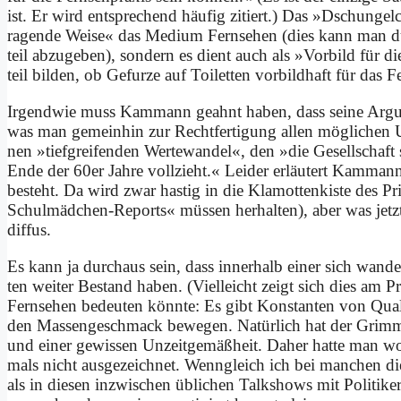
ist. Er wird ent­spre­chend häu­fig zi­tiert.) Das »Dschun­ge
ra­gen­de Wei­se« das Me­di­um Fern­se­hen (dies kann man durc
teil ab­zu­ge­ben), son­dern es dient auch als »Vor­bild für di
teil bil­den, ob Ge­fur­ze auf Toi­let­ten vor­bild­haft für das Fe
Ir­gend­wie muss Kammann ge­ahnt ha­ben, dass sei­ne Ar­gu­me
was man ge­mein­hin zur Recht­fer­ti­gung al­len mög­li­chen U
nen »tief­grei­fen­den Wer­te­wan­del«, den »die Ge­sell­schaft 
En­de der 60er Jah­re voll­zieht.« Lei­der er­läu­tert Kammann 
be­steht. Da wird zwar ha­stig in die Kla­mot­ten­ki­ste des Pri­
Schul­mäd­chen-Re­ports« müs­sen her­hal­ten), aber was jetzt
dif­fus.
Es kann ja durch­aus sein, dass in­ner­halb ei­ner sich wan­de
ten wei­ter Be­stand ha­ben. (Viel­leicht zeigt sich dies am Pr
Fern­se­hen be­deu­ten könn­te: Es gibt Kon­stan­ten von Qua­li
den Mas­sen­ge­schmack be­we­gen. Na­tür­lich hat der Grim
und ei­ner ge­wis­sen Un­zeit­ge­mäß­heit. Da­her hat­te m
mals nicht aus­ge­zeich­net. Wenn­gleich ich bei man­chen di
als in die­sen in­zwi­schen üb­li­chen Talk­shows mit Po­li­ti­k