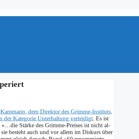
pe­riert
ammann, dem Di­rek­tor des Grim­me-In­sti­tuts,
r Ka­te­go­rie Un­ter­hal­tung ver­tei­digt
. Es ist
: »…die Stär­ke des Grim­me-Prei­ses ist nicht al­
rn sie be­steht auch und vor al­lem im Dis­kurs über
kommt gleich da­nach: Rund »60 re­nom­mier­te,