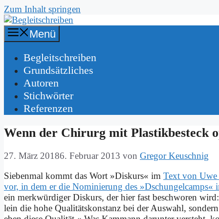
Zum Inhalt springen
Menü
Be­gleit­schrei­ben
Grund­sätz­li­ches
Au­toren
Stich­wör­ter
Re­fe­ren­zen
Wenn der Chir­urg mit Pla­stik­be­steck o
27. März 2018
6. Februar 2013
von
Gregor Keuschnig
Sie­ben­mal kommt das Wort »Dis­kurs« im
Text von Uwe K
vor, in dem er die No­mi­nie­rung des »Dschun­gel­camps« in de
ein merk­wür­di­ger Dis­kurs, der hier fast be­schwo­ren wird
lein die ho­he Qua­li­täts­kon­stanz bei der Aus­wahl, son­de
eben die­se Qua­li­tät.« Was Kammann dar­un­ter ver­steht, 