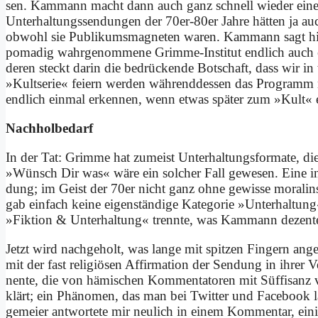
sen. Kammann macht dann auch ganz schnell wie­der ei­nen 
Unterhaltungs­sendungen der 70er-80er Jah­re hät­ten ja au
ob­wohl sie Pu­bli­kums­ma­gne­ten wa­ren. Kammann sagt hie
po­ma­dig wahr­ge­nom­me­ne Grim­me-In­sti­tut end­lich 
de­ren steckt dar­in die be­drücken­de Bot­schaft, dass wir i
»Kult­se­rie« fei­ern wer­den wäh­rend­des­sen das Pro­gramm
end­lich ein­mal er­ken­nen, wenn et­was spä­ter zum »Kult« e
Nach­hol­be­darf
In der Tat: Grim­me hat zu­meist Un­ter­hal­tungs­for­ma­te, die
»Wünsch Dir was« wä­re ein sol­cher Fall ge­we­sen. Ei­ne in vi
dung; im Geist der 70er nicht ganz oh­ne ge­wis­se mo­ra­lin
gab ein­fach kei­ne ei­gen­stän­di­ge Ka­te­go­rie »Un­ter­hal­t
»Fik­ti­on & Un­ter­hal­tung« trenn­te, was Kammann de­zen­te
Jetzt wird nach­ge­holt, was lan­ge mit spit­zen Fin­gern an­ge
mit der fast re­li­giö­sen Af­fir­ma­ti­on der Sen­dung in ih­rer 
nen­te, die von hä­mi­schen Kom­men­ta­to­ren mit Süf­fi­sanz 
klärt; ein Phä­no­men, das man bei Twit­ter und Face­book lä
ge­mei­er ant­wor­te­te mir neu­lich in ei­nem Kom­men­tar, ei­n