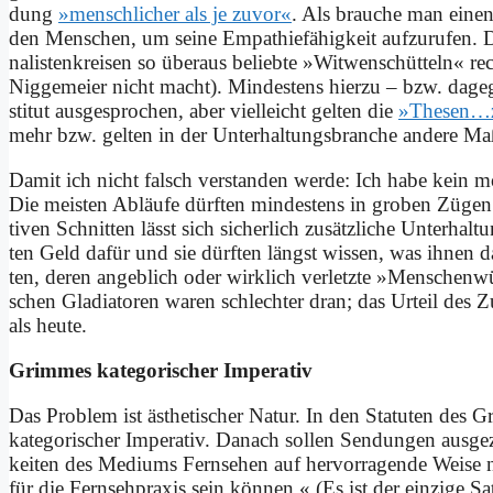
dung
»mensch­li­cher als je zu­vor«
. Als brau­che man ei­ne
den Men­schen, um sei­ne Em­pa­thie­fä­hig­keit auf­zu­ru­fen
na­li­sten­krei­sen so über­aus be­lieb­te »Wit­wen­schüt­teln« 
Nig­ge­mei­er nicht macht). Min­de­stens hier­zu – bzw. da­g
sti­tut aus­ge­spro­chen, aber viel­leicht gel­ten die
»Thesen…zum
mehr bzw. gel­ten in der Un­ter­hal­tungs­bran­che an­de­re Maß
Da­mit ich nicht falsch ver­stan­den wer­de: Ich ha­be kein 
Die mei­sten Ab­läu­fe dürf­ten min­de­stens in gro­ben Zü­gen i
ti­ven Schnit­ten lässt sich si­cher­lich zu­sätz­li­che Un­ter­h
ten Geld da­für und sie dürf­ten längst wis­sen, was ih­nen d
ten, de­ren an­geb­lich oder wirk­lich ver­letz­te »Men­schen­wü
schen Gla­dia­to­ren wa­ren schlech­ter dran; das Ur­teil des Zu
als heu­te.
Grim­mes ka­te­go­ri­scher Im­pe­ra­tiv
Das Pro­blem ist äs­the­ti­scher Na­tur. In den Sta­tu­ten des G
ka­te­go­ri­scher Im­pe­ra­tiv. Da­nach sol­len Sen­dun­gen aus­g
kei­ten des Me­di­ums Fern­se­hen auf her­vor­ra­gen­de Wei­s
für die Fern­seh­pra­xis sein kön­nen.« (Es ist der ein­zi­ge S