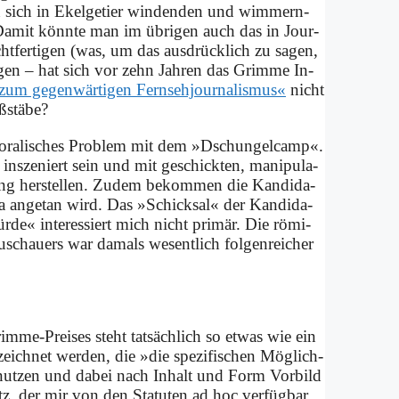
n sich in Ekel­ge­tier win­den­den und wim­mern­
. Da­mit könn­te man im üb­ri­gen auch das in Jour­
recht­fertigen (was, um das aus­drück­lich zu sa­gen,
e­gen – hat sich vor zehn Jah­ren das Grim­me In­
 ge­gen­wär­ti­gen Fern­seh­jour­na­lis­mus«
nicht
­stä­be?
mo­ra­li­sches Pro­blem mit dem »Dschun­gel­camp«.
n­sze­niert sein und mit ge­schick­ten, ma­ni­pu­la­
al­tung her­stel­len. Zu­dem be­kom­men die Kan­di­da­
a an­ge­tan wird. Das »Schick­sal« der Kan­di­da­
r­de« in­ter­es­siert mich nicht pri­mär. Die rö­mi­
­schau­ers war da­mals we­sent­lich fol­gen­rei­cher
rim­me-Prei­ses steht tat­säch­lich so et­was wie ein
e­zeich­net wer­den, die »die spe­zi­fi­schen Mög­lich­
e nut­zen und da­bei nach In­halt und Form Vor­bild
atz, der mir von den Sta­tu­ten ad hoc ver­füg­bar