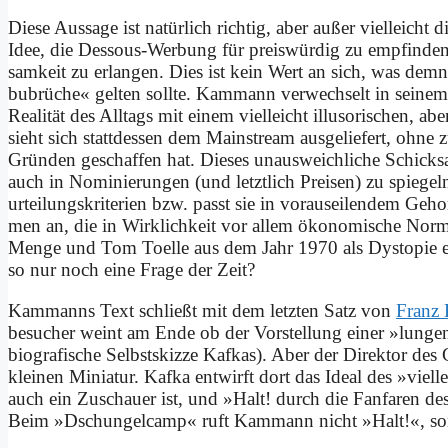
Die­se Aus­sa­ge ist na­tür­lich rich­tig, aber au­ßer viel­leich
Idee, die Des­sous-Wer­bung für preis­wür­dig zu emp­fin­den.
sam­keit zu er­lan­gen. Dies ist kein Wert an sich, was dem­n
bu­brü­che« gel­ten soll­te. Kammann ver­wech­selt in sei­nem T
Rea­li­tät des All­tags mit ei­nem viel­leicht il­lu­so­ri­schen, a
sieht sich statt­des­sen dem Main­stream aus­ge­lie­fert, oh­ne
Grün­den ge­schaf­fen hat. Die­ses un­aus­weich­li­che Schick­sa
auch in No­mi­nie­run­gen (und letzt­lich Prei­sen) zu spie­ge
ur­tei­lungs­kri­te­ri­en bzw. passt sie in vor­aus­ei­len­dem Ge­h
men an, die in Wirk­lich­keit vor al­lem öko­no­mi­sche Nor
Men­ge und Tom Toel­le aus dem Jahr 1970 als Dys­to­pie ei­nes 
so nur noch ei­ne Fra­ge der Zeit?
Kammanns Text schließt mit dem letz­ten Satz von
Franz K
be­su­cher weint am En­de ob der Vor­stel­lung ei­ner »lun­gen­sü
bio­gra­fi­sche Selbst­skiz­ze Kaf­kas). Aber der Di­rek­tor de
klei­nen Mi­nia­tur. Kaf­ka ent­wirft dort das Ide­al des »viel­l
auch ein Zu­schau­er ist, und »Halt! durch die Fan­fa­ren des 
Beim »Dschun­gel­camp« ruft Kammann nicht »Halt!«, son