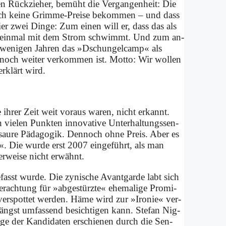
Rück­zie­her, be­müht die Ver­gan­gen­heit: Die
ch kei­ne Grim­me-Prei­se be­kom­men – und dass
r zwei Din­ge: Zum ei­nen will er, dass das als
auch ein­mal mit dem Strom schwimmt. Und zum an­
n we­ni­gen Jah­ren das »Dschun­gel­camp« als
 noch wei­ter ver­kom­men ist. Mot­to: Wir wol­len
r­klärt wird.
 ih­rer Zeit weit vor­aus wa­ren, nicht er­kannt.
e­len Punk­ten in­no­va­ti­ve Un­ter­hal­tungs­sen­
­saure Päd­ago­gik. Den­noch oh­ne Preis. Aber es
ung«. Die wur­de erst 2007 ein­ge­führt, als man
r­wei­se nicht er­wähnt.
­fasst wur­de. Die zy­ni­sche Avant­gar­de labt sich
Ver­ach­tung für »ab­ge­stürz­te« ehe­ma­li­ge Pro­mi­
ver­spot­tet wer­den. Hä­me wird zur »Iro­nie« ver­
ngst um­fas­send be­sich­ti­gen kann. Ste­fan Nig­
i­ge der Kan­di­da­ten er­schie­nen durch die Sen­