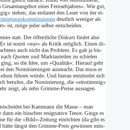
 Ge­samt­an­ge­bot ei­nes Fernseh­jahres«. Wie gut,
ig« ste­hen, das ent­la­stet den Le­ser von der ei­
mi­nie­rungs­kom­mis­sio­nen
deut­lich we­ni­ger als
ist, mö­ge je­der sel­ber ent­schei­den.
es statt. Der öf­fent­li­che Dis­kurs fin­det al­so
Er ist so­mit »nur« als Kri­tik mög­lich. Ei­nen di­
­ach­tens auch nicht das Pro­blem. Es galt ja bis­
 nach Quo­ten und Markt­an­tei­len zu schie­len
s ging, so die Idee, um »Qua­li­tät«. Hier­auf geht
bei den No­mi­nie­run­gen aus­macht. Das muss er
b­sur­dum füh­ren wür­de. Und hier­an ent­zün­det sich
h be­ru­fen, die No­mi­nie­rung, die »ein­stim­mig«
 mehr zeigt, als zehn Grim­me-Prei­se aus­sa­gen
h ent­schei­det bei Kammann die Mas­se – man
dann ein biss­chen re­si­gna­ti­ve Te­nor. Gin­ge es
­se für die »Bild«-Zeitung ein­rich­ten (da gibt es
dl hät­te längst den Grim­me-Preis ge­win­nen müs­