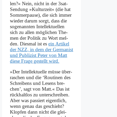
len?« Nein, nicht in der 3sat-
Sen­dung »Kul­tur­zeit« (die hat
Som­mer­pau­se), die sich im­mer
wie­der dar­um sorgt, dass die
so­ge­nann­ten In­tel­lek­tu­el­len
sich zu al­len mög­li­chen The­
men der Po­li­tik zu Wort mel­
den. Dies­mal ist es
ein Ar­ti­kel
der NZZ, in dem der Ger­ma­nist
und Pu­bli­zist Pe­ter von Matt
die­se Fra­ge ge­stellt wird.
»Der In­tel­lek­tu­el­le müs­se über­
ra­schen und die ‘Rou­ti­nen des
Schrei­bens und Le­sens bre­
chen’, sagt von Matt.« Das ist
rück­halt­los zu un­ter­schrei­ben.
Aber was pas­siert ei­gent­lich,
wenn ge­nau das ge­schieht?
Klop­fen dann nicht die glei­