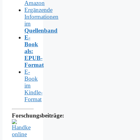
Amazon
Ergänzende
Informationen
im
Quellenband
E-
Book
als:
EPUB-
Format
E-
Book
im
Kindle-
Format
Forschungsbeiträge: