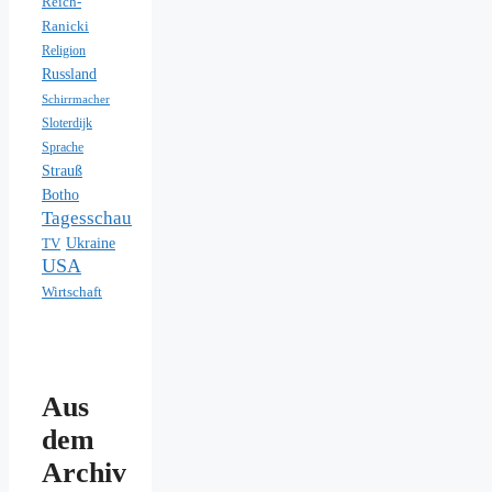
Reich-
Ranicki
Religion
Russland
Schirrmacher
Sloterdijk
Sprache
Strauß
Botho
Tagesschau
Ukraine
TV
USA
Wirtschaft
Aus
dem
Archiv