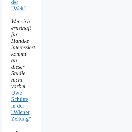
der
"Welt"
Wer sich
ernsthaft
für
Handke
interessiert,
kommt
an
dieser
Studie
nicht
vorbei.
-
Uwe
Schütte
in der
"Wiener
Zeitung"
...it