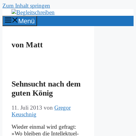
Zum Inhalt springen
Menü
von Matt
Sehn­sucht nach dem
gu­ten Kö­nig
11. Juli 2013
von
Gregor
Keuschnig
Wie­der ein­mal wird ge­fragt:
»Wo blei­ben die In­tel­lek­tu­el­