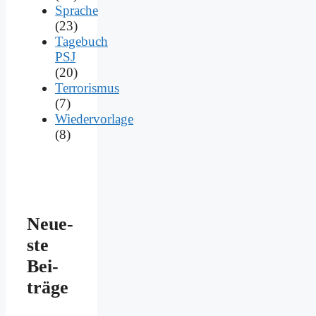
Sprache
(23)
Tagebuch
PSJ
(20)
Terrorismus
(7)
Wiedervorlage
(8)
Neue­
ste
Bei­
trä­ge