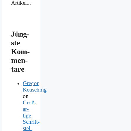
Artikel...
Jüng­
ste
Kom­
men­
ta­re
Gregor
Keuschnig
on
Groß­
ar­
ti­ge
Schrift­
stel­