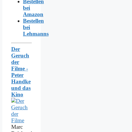
Bestellen
bei
Amazon
Bestellen
bei
Lehmanns
Der
Geruch
der
Filme -
Peter
Handke
und das
Kino
Marc