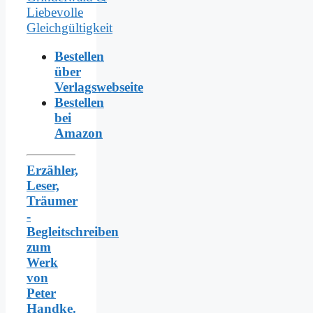
Bestellen
über
Verlagswebseite
Bestellen
bei
Amazon
Erzähler,
Leser,
Träumer
-
Begleitschreiben
zum
Werk
von
Peter
Handke.