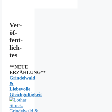
Ver­
öf­
fent­
lich­
tes
**NEUE
ERZÄHLUNG**
Grindelwald
&
Liebevolle
Gleichgültigkeit