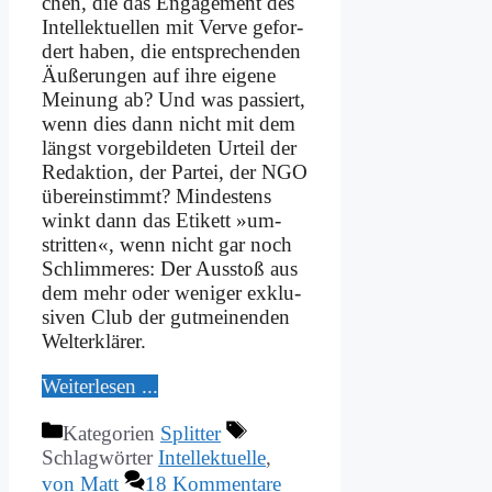
chen, die das En­ga­ge­ment des
In­tel­lek­tu­el­len mit Ver­ve ge­for­
dert ha­ben, die ent­spre­chen­den
Äu­ße­run­gen auf ih­re ei­ge­ne
Mei­nung ab? Und was pas­siert,
wenn dies dann nicht mit dem
längst vor­ge­bil­de­ten Ur­teil der
Re­dak­ti­on, der Par­tei, der NGO
über­ein­stimmt? Min­de­stens
winkt dann das Eti­kett »um­
strit­ten«, wenn nicht gar noch
Schlim­me­res: Der Aus­stoß aus
dem mehr oder we­ni­ger ex­klu­
si­ven Club der gut­mei­nen­den
Welt­erklä­rer.
Wei­ter­le­sen ...
Kategorien
Splitter
Schlagwörter
Intellektuelle
,
von Matt
18 Kommentare