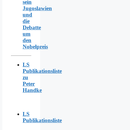
sein
Jugoslawien
und
die
Debatte
um
den
Nobelpreis
LS
Publikationsliste
zu
Peter
Handke
LS
Publikationsliste