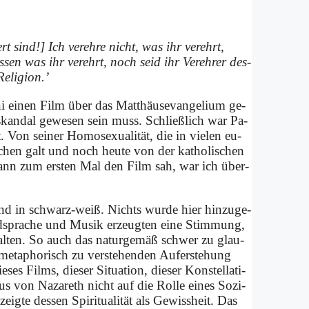
rt sind!] Ich ver­eh­re nicht, was ihr ver­ehrt,
s­sen was ihr ver­ehrt, noch seid ihr Ver­eh­rer des­
­li­gi­on.’
ni ei­nen Film über das Mat­thä­us­evan­ge­li­um ge­
­skan­dal ge­we­sen sein muss. Schließ­lich war Pa­
 Von sei­ner Ho­mo­se­xua­li­tät, die in vie­len eu­
e­chen galt und noch heu­te von der ka­tho­li­schen
 dann zum er­sten Mal den Film sah, war ich über­
und in schwarz-weiß. Nichts wur­de hier hin­zu­ge­
ld­spra­che und Mu­sik er­zeug­ten ei­ne Stim­mung,
hal­ten. So auch das na­tur­ge­mäß schwer zu glau­
 me­ta­pho­risch zu ver­ste­hen­den Auf­er­ste­hung
ses Films, die­ser Si­tua­ti­on, die­ser Kon­stel­la­ti­
e­sus von Na­za­reth nicht auf die Rol­le ei­nes So­zi­
eig­te des­sen Spi­ri­tua­li­tät als Ge­wiss­heit. Das