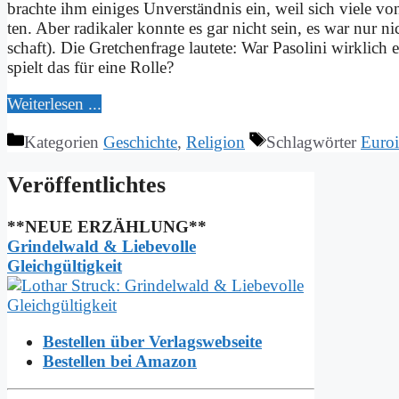
brach­te ihm ei­ni­ges Un­ver­ständ­nis ein, weil sich vie­le von 
ten. Aber ra­di­ka­ler konn­te es gar nicht sein, es war nur nich
schaft). Die Gret­chen­fra­ge lau­te­te: War Pa­so­li­ni wirk­lich
spielt das für ei­ne Rol­le?
Wei­ter­le­sen ...
Kategorien
Geschichte
,
Religion
Schlagwörter
Euro
Ver­öf­fent­lich­tes
**NEUE ERZÄHLUNG**
Grindelwald & Liebevolle
Gleichgültigkeit
Bestellen über Verlagswebseite
Bestellen bei Amazon