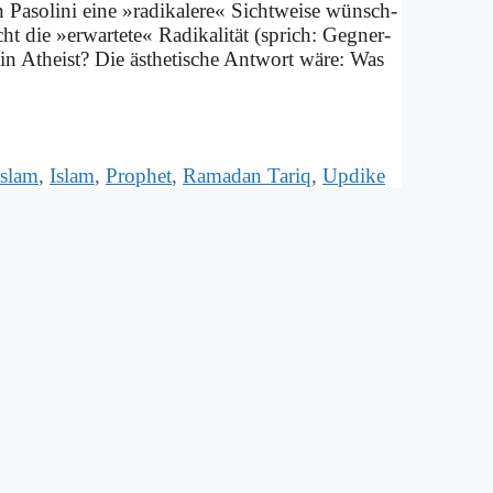
Pa­so­li­ni ei­ne »ra­di­ka­le­re« Sicht­wei­se wünsch­
t die »er­war­te­te« Ra­di­ka­li­tät (sprich: Geg­ner­
 ein Athe­ist? Die äs­the­ti­sche Ant­wort wä­re: Was
islam
,
Islam
,
Prophet
,
Ramadan Tariq
,
Updike