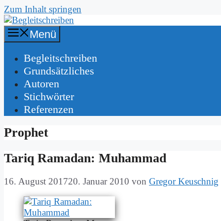
Zum Inhalt springen
Menü
Be­gleit­schrei­ben
Grund­sätz­li­ches
Au­toren
Stich­wör­ter
Re­fe­ren­zen
Prophet
Ta­riq Ra­ma­dan: Mu­ham­mad
16. August 2017
20. Januar 2010
von
Gregor Keuschnig