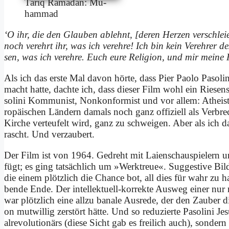
Ta­riq Ra­ma­dan: Mu­
ham­mad
‘O ihr, die den Glau­ben ab­lehnt, [de­ren Her­zen ver­schlei­e
noch ver­ehrt ihr, was ich ver­eh­re! Ich bin kein Ver­eh­rer de
sen, was ich ver­eh­re. Euch eu­re Re­li­gi­on, und mir mei­ne Re
Als ich das er­ste Mal da­von hör­te, dass Pier Pao­lo Pa­so­li­
macht hat­te, dach­te ich, dass die­ser Film wohl ein Rie­sen
so­li­ni Kom­mu­nist, Non­kon­for­mist und vor al­lem: Athe­ist.
ro­päi­schen Län­dern da­mals noch ganz of­fi­zi­ell als Ver­br
Kir­che ver­teu­felt wird, ganz zu schwei­gen. Aber als ich
rascht. Und ver­zau­bert.
Der Film ist von 1964. Ge­dreht mit Lai­en­schau­spie­lern 
fügt; es ging tat­säch­lich um »Werk­treue«. Sug­ge­sti­ve Bi
die ei­nem plötz­lich die Chan­ce bot, all dies für wahr zu 
ben­de En­de. Der in­tel­lek­tu­ell-kor­rek­te Aus­weg ei­ner nur
war plötz­lich ei­ne all­zu ba­na­le Aus­re­de, der den Zau­ber die­
on mut­wil­lig zer­stört hät­te. Und so re­du­zier­te Pa­so­li­ni J
al­re­vo­lu­tio­närs (die­se Sicht gab es frei­lich auch), son­dern z