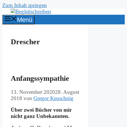
Zum Inhalt springen
Menü
Drescher
An­fangs­sym­pa­thie
13. November 2020
28. August
2018
von
Gregor Keuschnig
Über zwei Bü­cher von mir
nicht ganz Un­be­kann­ten.