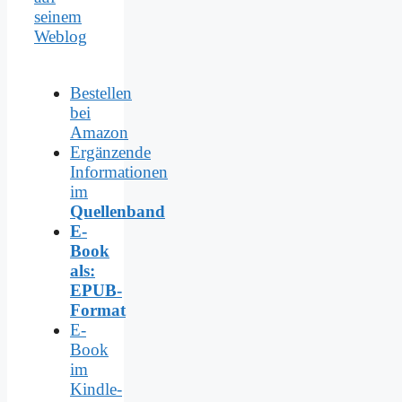
seinem
Weblog
Bestellen
bei
Amazon
Ergänzende
Informationen
im
Quellenband
E-
Book
als:
EPUB-
Format
E-
Book
im
Kindle-