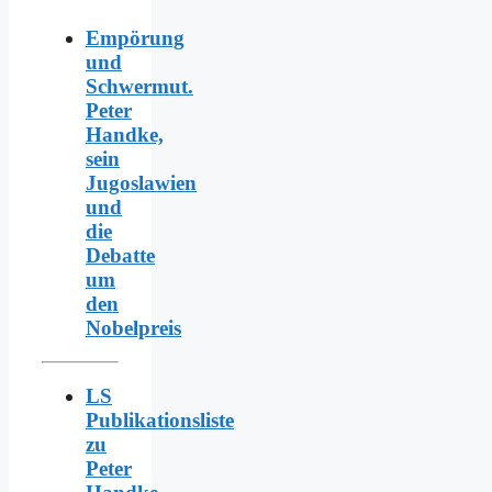
Empörung
und
Schwermut.
Peter
Handke,
sein
Jugoslawien
und
die
Debatte
um
den
Nobelpreis
LS
Publikationsliste
zu
Peter