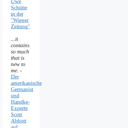
Uwe
Schütte
in der
"Wiener
Zeitung"
...it
contains
so much
that is
new to
me.
-
Der
amerikanische
Germanist
und
Handke-
Experte
Scott
Abbott
auf