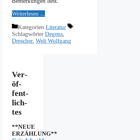
Be­mer­kun­gen liest.
Wei­ter­le­sen ...
Kategorien
Literatur
Schlagwörter
Degens
,
Drescher
,
Welt Wolfgang
Ver­
öf­
fent­
lich­
tes
**NEUE
ERZÄHLUNG**