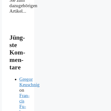
Sie zum
dazugehörigen
Artikel...
Jüng­
ste
Kom­
men­
ta­re
Gregor
Keuschnig
on
Fran­
cis
Fu­