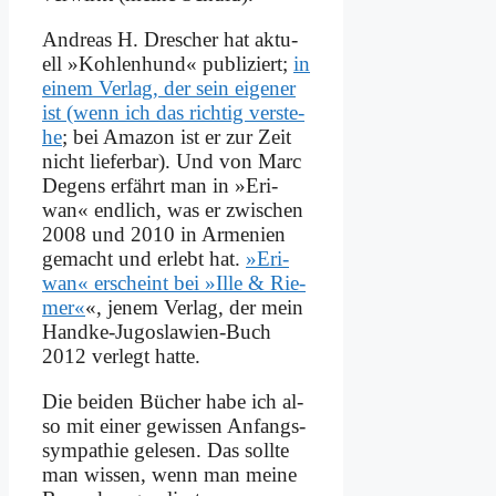
An­dre­as H. Dre­scher hat ak­tu­
ell »Koh­len­hund« pu­bli­ziert;
in
ei­nem Ver­lag, der sein ei­ge­ner
ist (wenn ich das rich­tig ver­ste­
he
; bei Ama­zon ist er zur Zeit
nicht lie­fer­bar). Und von Marc
De­gens er­fährt man in »Eri­
wan« end­lich, was er zwi­schen
2008 und 2010 in Ar­me­ni­en
ge­macht und er­lebt hat.
»Eri­
wan« er­scheint bei »Il­le & Rie­
mer«
«, je­nem Ver­lag, der mein
Hand­ke-Ju­go­sla­wi­en-Buch
2012 ver­legt hat­te.
Die bei­den Bü­cher ha­be ich al­
so mit ei­ner ge­wis­sen An­fangs­
sym­pa­thie ge­le­sen. Das soll­te
man wis­sen, wenn man mei­ne