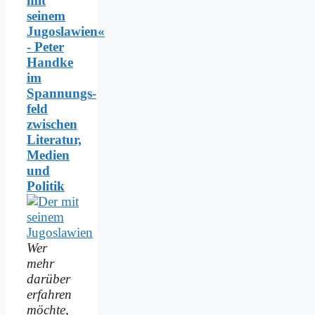
mit
seinem
Jugoslawien«
- Peter
Handke
im
Spannungs­
feld
zwischen
Literatur,
Medien
und
Politik
Wer
mehr
darüber
erfahren
möchte,