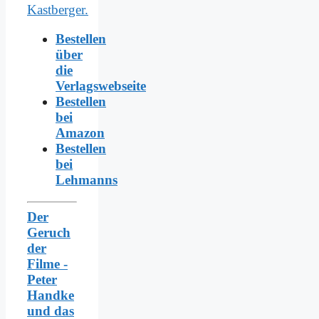
Bestellen
über
die
Verlagswebseite
Bestellen
bei
Amazon
Bestellen
bei
Lehmanns
Der
Geruch
der
Filme -
Peter
Handke
und das