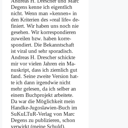
An­dre­as H. Dre­scher und Marc
De­gens ken­ne ich ei­gent­lich
nicht. Wenn man »ken­nen« in
den Kri­te­ri­en des »re­al life« de­
fi­niert. Wir ha­ben uns noch nie
ge­se­hen. Wir korrespon­dieren
zu­wei­len bzw. ha­ben kor­re­
spon­diert. Die Be­kannt­schaft
ist vi­ral und sehr spo­ra­disch.
An­dre­as H. Dre­scher schick­te
mir vor vie­len Jah­ren ein Ma­
nu­skript, dass ich ziem­lich gut
fand. Sei­ne zwei­te Ver­si­on hat­
te ich dann ir­gend­wie nicht
mehr ge­le­sen, da ich sel­ber an
ei­nem Buch­pro­jekt ar­bei­te­te.
Da war die Mög­lich­keit mein
Hand­ke-Ju­go­sla­wi­en-Buch im
SuKuL­TuR-Ver­lag von Marc
De­gens zu pu­bli­zie­ren, schon
ver­wirkt (mei­ne Schuld).