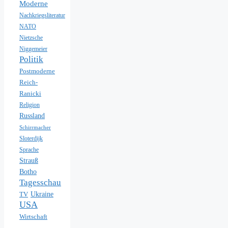
Moderne
Nachkriegsliteratur
NATO
Nietzsche
Niggemeier
Politik
Postmoderne
Reich-
Ranicki
Religion
Russland
Schirrmacher
Sloterdijk
Sprache
Strauß
Botho
Tagesschau
Ukraine
TV
USA
Wirtschaft