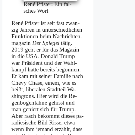
Re­né Pfi­ster: Ein fal­
sches Wort
Re­né Pfi­ster ist seit fast zwan­
zig Jah­ren in un­ter­schied­li­chen
Funk­tio­nen beim Nach­rich­ten­
ma­ga­zin
Der Spie­gel
tä­tig.
2019 geht er für das Ma­ga­zin
in die USA. Do­nald Trump
war Prä­si­dent und der Wahl­
kampf hat­te be­reits be­gon­nen.
Er kam mit sei­ner Fa­mi­lie nach
Che­vy Cha­se, ei­nem, wie es
heißt, li­be­ra­len Stadt­teil Wa­
shing­tons. Hier wird die Re­
gen­bo­gen­fah­ne ge­hisst und
man ge­niert sich für Trump.
Aber rasch be­kommt die­ses pa­
ra­die­si­sche Bild Ris­se, et­wa
wenn ihm je­mand er­zählt, dass