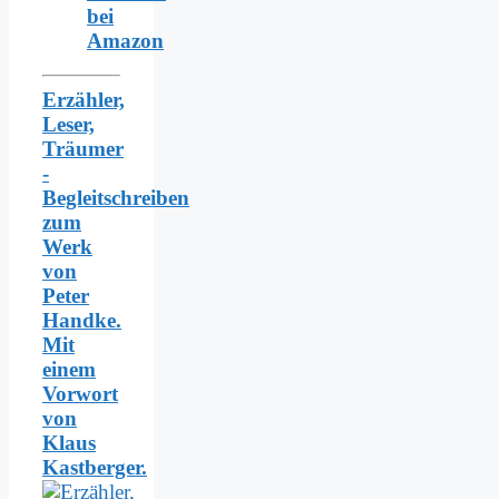
bei
Amazon
Erzähler,
Leser,
Träumer
-
Begleitschreiben
zum
Werk
von
Peter
Handke.
Mit
einem
Vorwort
von
Klaus
Kastberger.