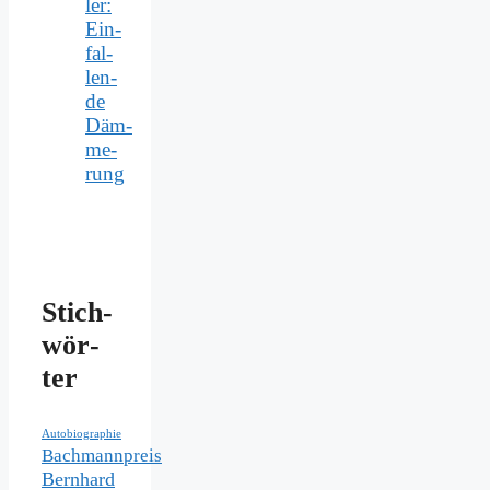
ler:
Ein­
fal­
len­
de
Däm­
me­
rung
Stich­
wör­
ter
Autobiographie
Bachmannpreis
Bernhard