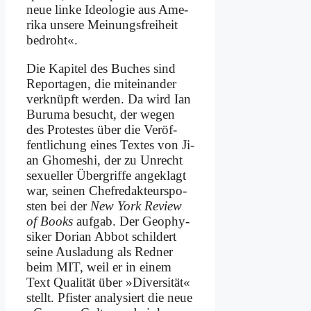
neue lin­ke Ideo­lo­gie aus Ame­
ri­ka un­se­re Mei­nungs­frei­heit
be­droht«.
Die Ka­pi­tel des Bu­ches sind
Re­por­ta­gen, die mit­ein­an­der
ver­knüpft wer­den. Da wird Ian
Buru­ma be­sucht, der we­gen
des Pro­te­stes über die Ver­öf­
fent­li­chung ei­nes Tex­tes von Ji­
an Ghome­shi, der zu Un­recht
se­xu­el­ler Über­grif­fe an­ge­klagt
war, sei­nen Chef­re­dak­teurs­po­
sten bei der
New York Re­view
of Books
auf­gab. Der Geo­phy­
si­ker Do­ri­an Ab­bot schil­dert
sei­ne Aus­la­dung als Red­ner
beim MIT, weil er in ei­nem
Text Qua­li­tät über »Di­ver­si­tät«
stellt. Pfi­ster ana­ly­siert die neue