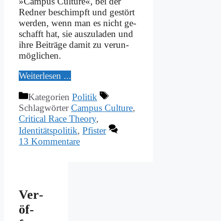
»Cam­pus Cul­tu­re«, bei der
Red­ner be­schimpft und ge­stört
wer­den, wenn man es nicht ge­
schafft hat, sie aus­zu­la­den und
ih­re Bei­trä­ge da­mit zu ver­un­
mög­li­chen.
Wei­ter­le­sen ...
Kategorien
Politik
Schlagwörter
Campus Culture
,
Critical Race Theory
,
Identitätspolitik
,
Pfister
13 Kommentare
Ver­
öf­