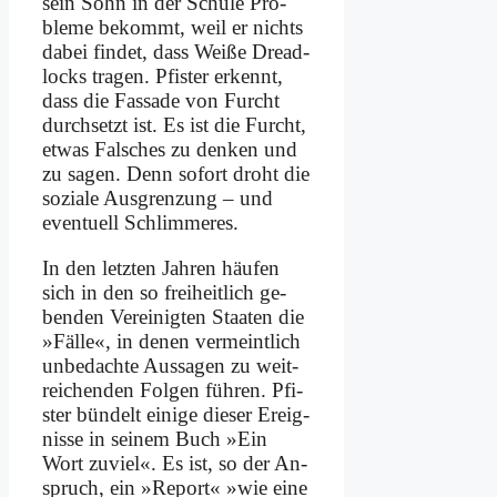
sein Sohn in der Schu­le Pro­
ble­me be­kommt, weil er nichts
da­bei fin­det, dass Wei­ße Dre­ad­
locks tra­gen. Pfi­ster er­kennt,
dass die Fas­sa­de von Furcht
durch­setzt ist. Es ist die Furcht,
et­was Fal­sches zu den­ken und
zu sa­gen. Denn so­fort droht die
so­zia­le Aus­gren­zung – und
even­tu­ell Schlim­me­res.
In den letz­ten Jah­ren häu­fen
sich in den so frei­heit­lich ge­
ben­den Ver­ei­nig­ten Staa­ten die
»Fäl­le«, in de­nen ver­meint­lich
un­be­dach­te Aus­sa­gen zu weit­
rei­chen­den Fol­gen füh­ren. Pfi­
ster bün­delt ei­ni­ge die­ser Er­eig­
nis­se in sei­nem Buch »Ein
Wort zu­viel«. Es ist, so der An­
spruch, ein »Re­port« »wie ei­ne