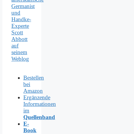
Germanist
und
Handke-
Experte
Scott
Abbott
auf
seinem
Weblog
Bestellen
bei
Amazon
Ergänzende
Informationen
im
Quellenband
E-
Book