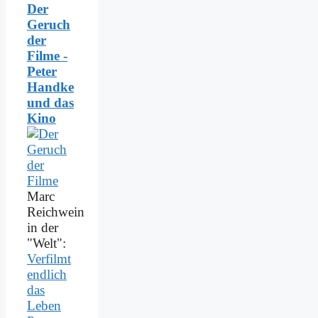
Der
Geruch
der
Filme -
Peter
Handke
und das
Kino
Marc
Reichwein
in der
"Welt":
Verfilmt
endlich
das
Leben