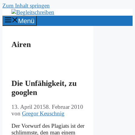
Zum Inhalt springen
Menü
Airen
Die Un­fä­hig­keit, zu
goog­len
13. April 2015
8. Februar 2010
von
Gregor Keuschnig
Der Vor­wurf des Pla­gi­ats ist der
schlimm­ste, den man ei­nem