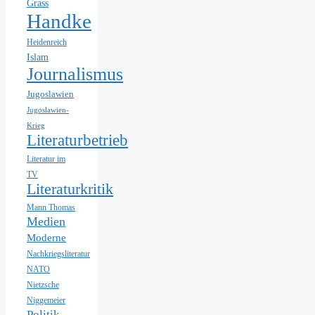
Grass
Handke
Heidenreich
Islam
Journalismus
Jugoslawien
Jugoslawien-
Krieg
Literaturbetrieb
Literatur im
TV
Literaturkritik
Mann Thomas
Medien
Moderne
Nachkriegsliteratur
NATO
Nietzsche
Niggemeier
Politik