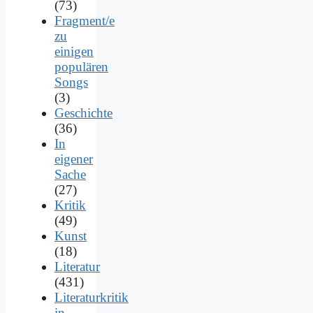
(73)
Fragment/e
zu
einigen
populären
Songs
(3)
Geschichte
(36)
In
eigener
Sache
(27)
Kritik
(49)
Kunst
(18)
Literatur
(431)
Literaturkritik
in