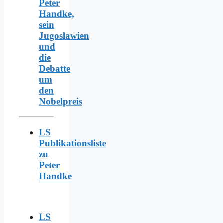
Peter
Handke,
sein
Jugoslawien
und
die
Debatte
um
den
Nobelpreis
LS
Publikationsliste
zu
Peter
Handke
LS