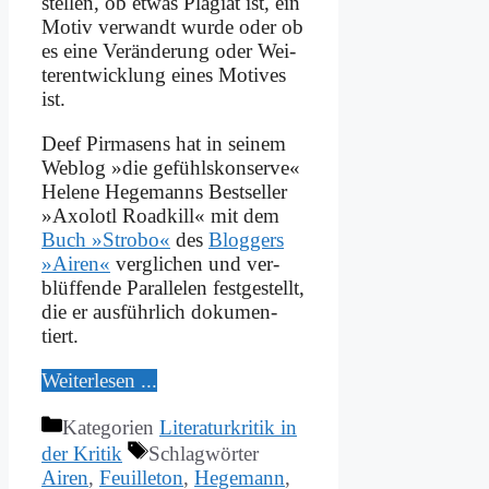
stel­len, ob et­was Pla­gi­at ist, ein
Mo­tiv ver­wandt wur­de oder ob
es ei­ne Ver­än­de­rung oder Wei­
ter­ent­wick­lung ei­nes Mo­ti­ves
ist.
Deef Pir­ma­sens hat in sei­nem
Web­log »die ge­fühls­kon­ser­ve«
He­le­ne He­ge­manns Best­sel­ler
»Axolotl Road­kill« mit dem
Buch »Stro­bo«
des
Blog­gers
»Ai­ren«
ver­gli­chen und ver­
blüf­fen­de Par­al­le­len fest­ge­stellt,
die er aus­führ­lich do­ku­men­
tiert.
Wei­ter­le­sen ...
Kategorien
Literaturkritik in
der Kritik
Schlagwörter
Airen
,
Feuilleton
,
Hegemann
,