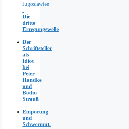
Jugoslawien
-
Die
dritte
Erregungswelle
Der
Schriftsteller
als
Idiot
bei
Peter
Handke
und
Botho
Strauß
Empörung
und
Schwermut.