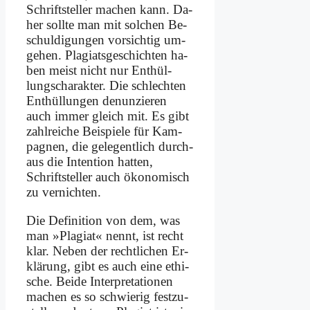
Schrift­stel­ler ma­chen kann. Da­
her soll­te man mit sol­chen Be­
schul­di­gun­gen vor­sich­tig um­
ge­hen. Pla­gi­ats­ge­schich­ten ha­
ben meist nicht nur Ent­hül­
lungs­cha­rak­ter. Die schlech­ten
Ent­hül­lun­gen de­nun­zie­ren
auch im­mer gleich mit. Es gibt
zahl­rei­che Bei­spie­le für Kam­
pa­gnen, die ge­le­gent­lich durch­
aus die In­ten­ti­on hat­ten,
Schrift­stel­ler auch öko­no­misch
zu ver­nich­ten.
Die De­fi­ni­ti­on von dem, was
man »Pla­gi­at« nennt, ist recht
klar. Ne­ben der recht­li­chen Er­
klä­rung, gibt es auch ei­ne ethi­
sche. Bei­de In­ter­pre­ta­tio­nen
ma­chen es so schwie­rig fest­zu­