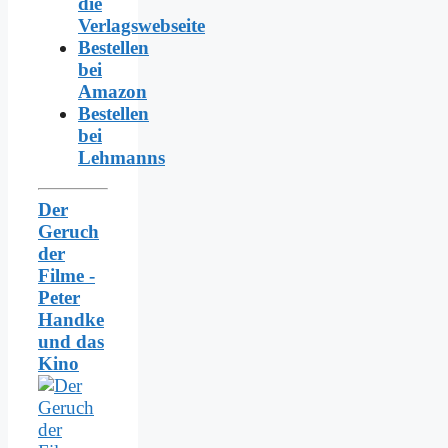
die
Verlagswebseite
Bestellen
bei
Amazon
Bestellen
bei
Lehmanns
Der
Geruch
der
Filme -
Peter
Handke
und das
Kino