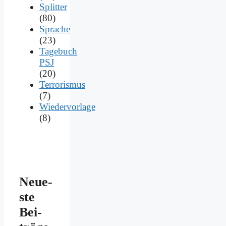
Splitter
(80)
Sprache
(23)
Tagebuch
PSJ
(20)
Terrorismus
(7)
Wiedervorlage
(8)
Neue­
ste
Bei­