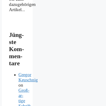
dazugehörigen
Artikel...
Jüng­
ste
Kom­
men­
ta­re
Gregor
Keuschnig
on
Groß­
ar­
ti­ge
Schrift­