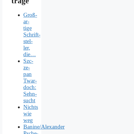
trä­ge
Groß­
ar­
ti­ge
Schrift­
stel­
ler,
die…
Szc­
ze­
pan
Twar­
doch:
Sehn­
sucht
Nichts
wie
weg
Banine/Alexander
Psche­