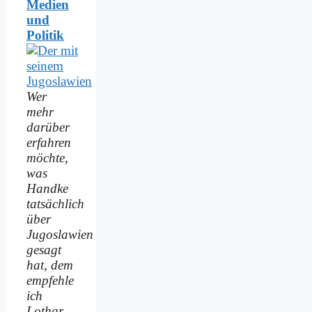
Medien
und
Politik
Wer
mehr
darüber
erfahren
möchte,
was
Handke
tatsächlich
über
Jugoslawien
gesagt
hat, dem
empfehle
ich
Lothar