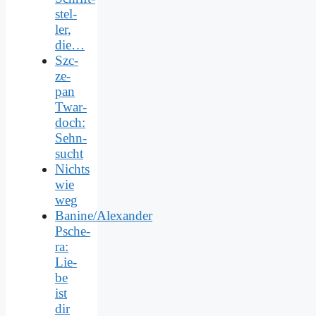
stel­
ler,
die…
Szc­
ze­
pan
Twar­
doch:
Sehn­
sucht
Nichts
wie
weg
Banine/Alexander
Psche­
ra:
Lie­
be
ist
dir