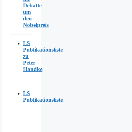
Debatte
um
den
Nobelpreis
LS
Publikationsliste
zu
Peter
Handke
LS
Publikationsliste