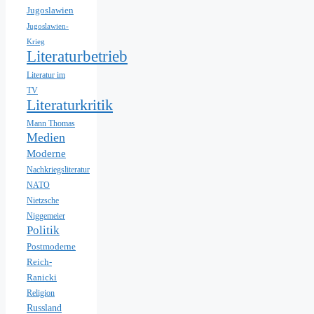
Jugoslawien
Jugoslawien-
Krieg
Literaturbetrieb
Literatur im
TV
Literaturkritik
Mann Thomas
Medien
Moderne
Nachkriegsliteratur
NATO
Nietzsche
Niggemeier
Politik
Postmoderne
Reich-
Ranicki
Religion
Russland