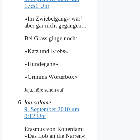
17:51 Uhr
»Im Zwie­bel­gang« wär’
aber gar nicht ge­gan­gen...
Bei Grass gin­ge noch:
»Katz und Krebs«
»Hun­de­gang«
»Grimms Wör­ter­box«
Ja­ja, hö­re schon auf.
lou-salome
9. September 2010 um
0:12 Uhr
Eras­mus von Rot­ter­dam:
»Das Lob an die Nar­ren«