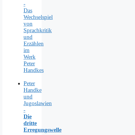
-
Das
Wechselspiel
von
Sprachkritik
und
Erzählen
im
Werk
Peter
Handkes
Peter
Handke
und
Jugoslawien
-
Die
dritte
Erregungswelle