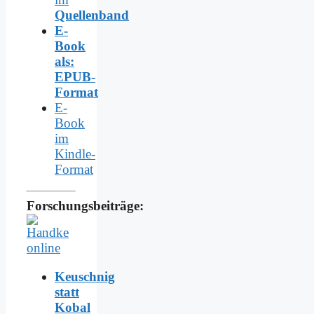
Quellenband
E-
Book
als:
EPUB-
Format
E-
Book
im
Kindle-
Format
Forschungsbeiträge:
Keuschnig
statt
Kobal