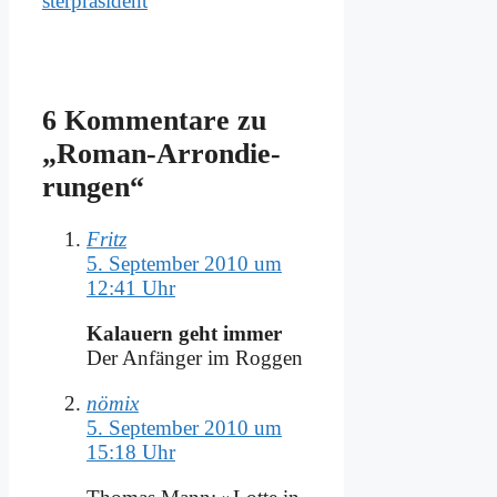
ster­prä­si­dent
6 Kommentare zu
„Ro­man-Ar­ron­die­
run­gen“
Fritz
5. September 2010 um
12:41 Uhr
Ka­lau­ern geht im­mer
Der An­fän­ger im Rog­gen
nömix
5. September 2010 um
15:18 Uhr