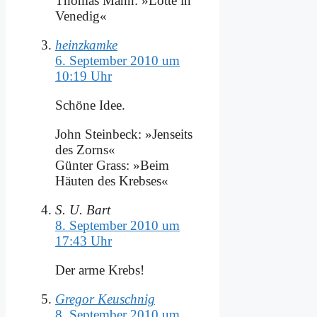
Tho­mas Mann: »Lot­te in
Ve­ne­dig«
heinzkamke
6. September 2010 um
10:19 Uhr
Schö­ne Idee.
John Stein­beck: »Jen­seits
des Zorns«
Gün­ter Grass: »Beim
Häu­ten des Kreb­ses«
S. U. Bart
8. September 2010 um
17:43 Uhr
Der ar­me Krebs!
Gregor Keuschnig
8. September 2010 um