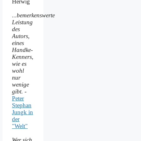
Herwig
...bemerkenswerte
Leistung
des
Autors,
eines
Handke-
Kenners,
wie es
wohl
nur
wenige
gibt.
-
Peter
Stephan
Jungk in
der
"Welt"
Wer sich