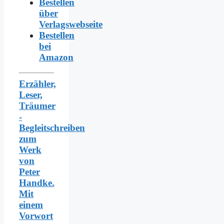
Bestellen
über
Verlagswebseite
Bestellen
bei
Amazon
Erzähler,
Leser,
Träumer
-
Begleitschreiben
zum
Werk
von
Peter
Handke.
Mit
einem
Vorwort