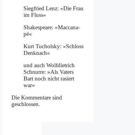
Sieg­fried Lenz: »Die Frau
im Fluss«
Shake­speare: »Mac­ca­na­
pé«
Kurt Tu­chol­sky: »Schloss
Denk­nach«
und auch Wolf­diet­rich
Schnur­re: »Als Va­ters
Bart noch nicht ra­siert
war«
Die Kommentare sind
geschlossen.