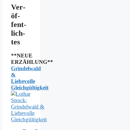
Ver­
öf­
fent­
lich­
tes
**NEUE
ERZÄHLUNG**
Grindelwald
&
Liebevolle
Gleichgültigkeit