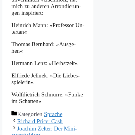
mich zu an­de­ren Ar­ron­die­run­
gen in­spi­riert:
Hein­rich Mann: »Pro­fes­sor Un­
ter­tan«
Tho­mas Bern­hard: »Aus­ge­
hen«
Her­mann Lenz: »Herbst­zeit«
El­frie­de Je­li­nek: »Die Lie­bes­
spie­le­rin«
Wolf­diet­rich Schnur­re: »Fun­ke
im Schat­ten«
Kategorien
Sprache
Ri­chard Pri­ce: Cash
Joa­chim Zel­ter: Der Mi­ni­