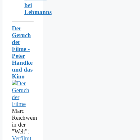
bei
Lehmanns
Der
Geruch
der
Filme -
Peter
Handke
und das
Kino
Marc
Reichwein
in der
"Welt":
Verfilmt