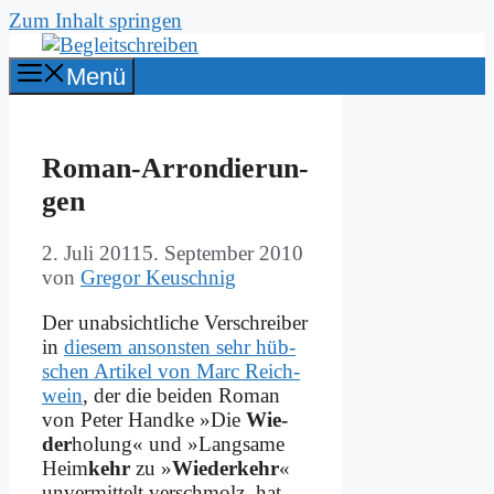
Zum Inhalt springen
Menü
Ro­man-Ar­ron­die­run­
gen
2. Juli 2011
5. September 2010
von
Gregor Keuschnig
Der un­ab­sicht­li­che Ver­schrei­ber
in
die­sem an­son­sten sehr hüb­
schen Ar­ti­kel von Marc Reich­
wein
, der die bei­den Ro­man
von Pe­ter Hand­ke »Die
Wie­
der
ho­lung« und »Lang­sa­me
Heim
kehr
zu »
Wie­der­kehr
«
un­ver­mit­telt ver­schmolz, hat