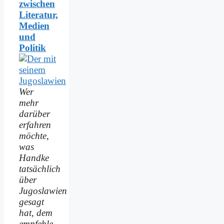
zwischen
Literatur,
Medien
und
Politik
Wer
mehr
darüber
erfahren
möchte,
was
Handke
tatsächlich
über
Jugoslawien
gesagt
hat, dem
empfehle