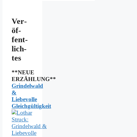
Ver­
öf­
fent­
lich­
tes
**NEUE
ERZÄHLUNG**
Grindelwald
&
Liebevolle
Gleichgültigkeit