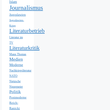
Islam
Journalismus
Jugoslawien
Jugoslawien-
Krieg
Literaturbetrieb
Literatur im
TV
Literaturkritik
Mann Thomas
Medien
Moderne
Nachkriegsliteratur
NATO
Nietzsche
Niggemeier
Politik
Postmoderne
Reich-
Ranicki