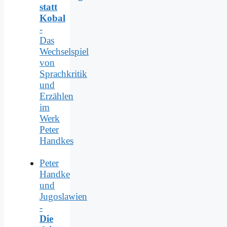
statt
Kobal
-
Das
Wechselspiel
von
Sprachkritik
und
Erzählen
im
Werk
Peter
Handkes
Peter
Handke
und
Jugoslawien
-
Die