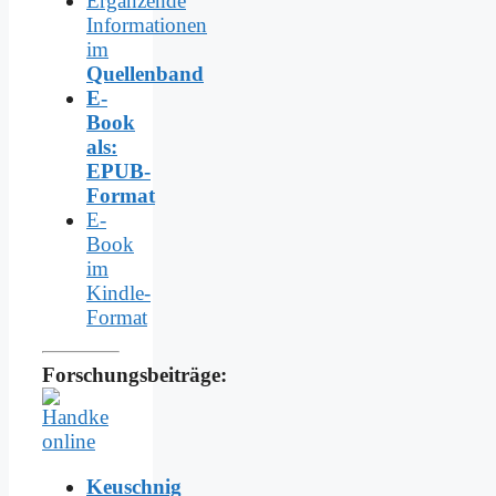
Ergänzende
Informationen
im
Quellenband
E-
Book
als:
EPUB-
Format
E-
Book
im
Kindle-
Format
Forschungsbeiträge:
Keuschnig