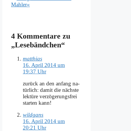
Mahler«
4 Kommentare zu
„Le­se­bänd­chen“
matthias
16. April 2014 um
19:37 Uhr
zu­rück an den an­fang na­
tür­lich: da­mit die näch­ste
lek­tü­re ver­zö­ge­rungs­frei
star­ten kann!
wildgans
16. April 2014 um
20:21 Uhr