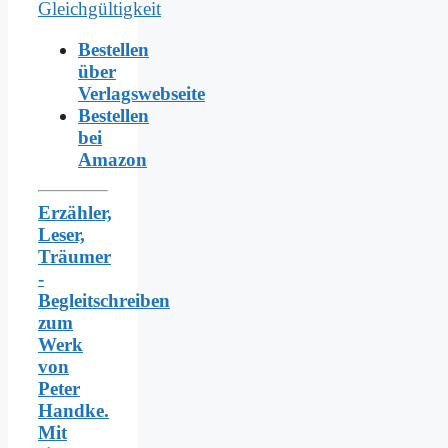
Bestellen
über
Verlagswebseite
Bestellen
bei
Amazon
Erzähler,
Leser,
Träumer
-
Begleitschreiben
zum
Werk
von
Peter
Handke.
Mit