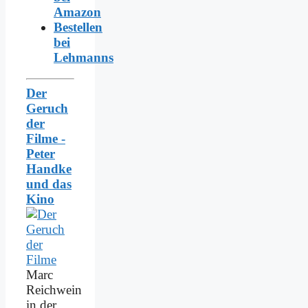
Amazon
Bestellen
bei
Lehmanns
Der
Geruch
der
Filme -
Peter
Handke
und das
Kino
Marc
Reichwein
in der