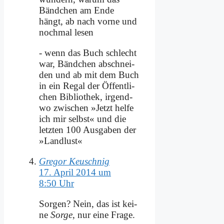
Bänd­chen am En­de
hängt, ab nach vor­ne und
noch­mal le­sen
- wenn das Buch schlecht
war, Bänd­chen ab­schnei­
den und ab mit dem Buch
in ein Re­gal der Öf­fent­li­
chen Bi­blio­thek, ir­gend­
wo zwi­schen »Jetzt hel­fe
ich mir selbst« und die
letz­ten 100 Aus­ga­ben der
»Land­lust«
Gregor Keuschnig
17. April 2014 um
8:50 Uhr
Sor­gen? Nein, das ist kei­
ne
Sor­ge
, nur ei­ne Fra­ge.