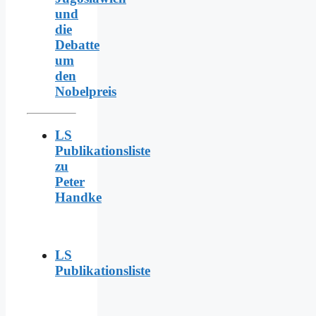
und
die
Debatte
um
den
Nobelpreis
LS
Publikationsliste
zu
Peter
Handke
LS
Publikationsliste