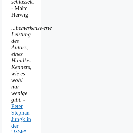
schlüsselt.
- Malte
Herwig
...bemerkenswerte
Leistung
des
Autors,
eines
Handke-
Kenners,
wie es
wohl
nur
wenige
gibt.
-
Peter
Stephan
Jungk in
der
"Welt"