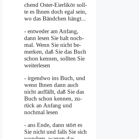
chend Oster-Ei­er­li­kör soll­
te es Ih­nen doch egal sein,
wo das Bänd­chen hängt...
- ent­we­der am An­fang,
dann le­sen Sie halt noch­
mal. Wenn Sie nicht be­
mer­ken, daß Sie das Buch
schon ken­nen, soll­ten Sie
wei­ter­le­sen
- ir­gend­wo ins Buch, und
wenn Ih­nen dann auch
nicht auf­fällt, daß Sie das
Buch schon ken­nen, zu­
rück an An­fang und
noch­mal le­sen
- ans En­de, dann stört es
Sie nicht und falls Sie sich
wun­dern, war­um das