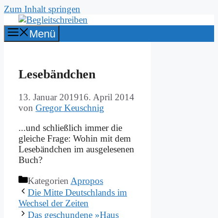
Zum Inhalt springen
Menü
Le­se­bänd­chen
13. Januar 2019
16. April 2014
von
Gregor Keuschnig
...und schließ­lich im­mer die
glei­che Fra­ge: Wo­hin mit dem
Le­se­bänd­chen im aus­ge­le­se­nen
Buch?
Kategorien
Apropos
Die Mit­te Deutsch­lands im
Wech­sel der Zei­ten
Das ge­schun­de­ne »Haus