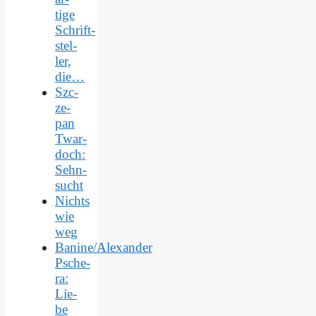
ti­ge
Schrift­
stel­
ler,
die…
Szc­
ze­
pan
Twar­
doch:
Sehn­
sucht
Nichts
wie
weg
Banine/Alexander
Psche­
ra:
Lie­
be