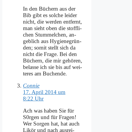
In den Bü­chern aus der
Bib gibt es sol­che lei­der
nicht, die wer­den ent­fernt,
man sieht oben die stoff­li­
chen Stum­mel­chen, an­
geb­lich aus Hy­gie­ne­grün­
den; so­mit stellt sich da
nicht die Fra­ge. Bei den
Bü­chern, die mir ge­hö­ren,
be­las­se ich sie bis auf wei­
te­res am Bu­chen­de.
Connie
17. April 2014 um
8:22 Uhr
Ach was ha­ben Sie für
S0rgen und für Fra­gen!
Wer Sor­gen hat, hat auch
Li­kör und nach aus­rei­