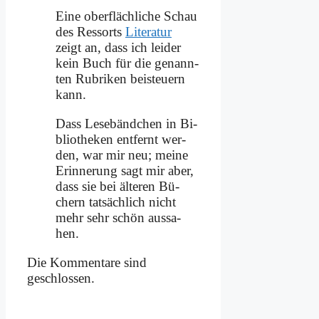
Ei­ne ober­fläch­li­che Schau
des Res­sorts
Li­te­ra­tur
zeigt an, dass ich lei­der
kein Buch für die ge­nann­
ten Ru­bri­ken bei­steu­ern
kann.
Dass Le­se­bänd­chen in Bi­
blio­the­ken ent­fernt wer­
den, war mir neu; mei­ne
Er­in­ne­rung sagt mir aber,
dass sie bei äl­te­ren Bü­
chern tat­säch­lich nicht
mehr sehr schön aus­sa­
hen.
Die Kommentare sind
geschlossen.