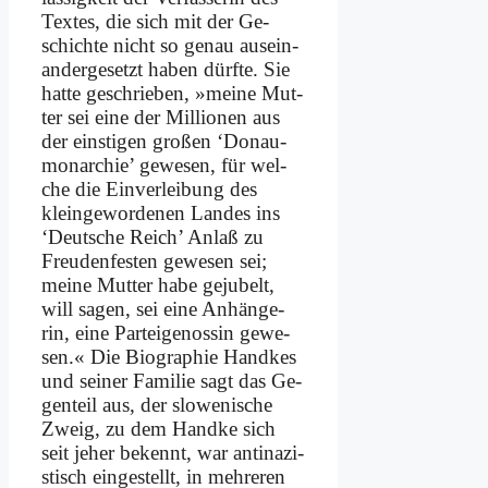
Tex­tes, die sich mit der Ge­
schich­te nicht so ge­nau aus­ein­
an­der­ge­setzt ha­ben dürf­te. Sie
hat­te ge­schrie­ben, »mei­ne Mut­
ter sei ei­ne der Mil­lio­nen aus
der ein­sti­gen gro­ßen ‘Do­nau­
mon­ar­chie’ ge­we­sen, für wel­
che die Ein­ver­lei­bung des
klein­ge­wor­de­nen Lan­des ins
‘Deut­sche Reich’ An­laß zu
Freu­den­fe­sten ge­we­sen sei;
mei­ne Mut­ter ha­be ge­ju­belt,
will sa­gen, sei ei­ne An­hän­ge­
rin, ei­ne Par­tei­ge­nos­sin ge­we­
sen.« Die Bio­gra­phie Hand­kes
und sei­ner Fa­mi­lie sagt das Ge­
gen­teil aus, der slo­we­ni­sche
Zweig, zu dem Hand­ke sich
seit je­her be­kennt, war an­ti­na­zi­
stisch ein­ge­stellt, in meh­re­ren