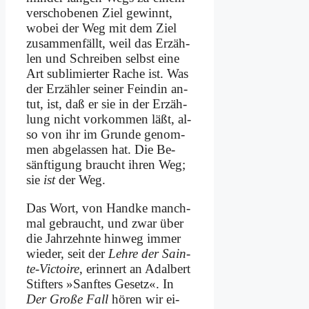
ver­scho­be­nen Ziel ge­winnt,
wo­bei der Weg mit dem Ziel
zu­sam­men­fällt, weil das Er­zäh­
len und Schrei­ben selbst ei­ne
Art sub­li­mier­ter Ra­che ist. Was
der Er­zäh­ler sei­ner Fein­din an­
tut, ist, daß er sie in der Er­zäh­
lung nicht vor­kom­men läßt, al­
so von ihr im Grun­de ge­nom­
men ab­ge­las­sen hat. Die Be­
sänf­ti­gung braucht ih­ren Weg;
sie
ist
der Weg.
Das Wort, von Hand­ke manch­
mal ge­braucht, und zwar über
die Jahr­zehn­te hin­weg im­mer
wie­der, seit der
Leh­re der Sain­
te-Vic­toire
, er­in­nert an Adal­bert
Stif­ters »Sanf­tes Ge­setz«. In
Der Gro­ße Fall
hö­ren wir ei­