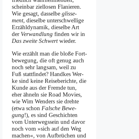
schein­bar ziel­lo­sen Fla­nie­ren.
Wie ge­sagt, das­sel­be
glis­se­
ment
, die­sel­be un­ter­schwel­li­ge
Er­zähl­dyna­mik, die­sel­be Art
der
Ver­wand­lung
fin­den wir in
Das zwei­te Schwert
wie­der.
Wie er­zählt man die blo­ße Fort­
be­we­gung, die oft ge­nug auch
noch sehr lang­sam, weil zu
Fuß statt­fin­det? Hand­kes Wer­
ke sind kei­ne Rei­se­be­rich­te, die
Kun­de aus der Frem­de tun,
eher äh­neln sie Road Mo­vies,
wie Wim Wen­ders sie dreh­te
(et­wa schon
Fal­sche Be­we­
gung
!), es sind Ge­schich­ten
vom Un­ter­wegs­sein und da­vor
noch vom »sich auf den Weg
ma­chen«, von Auf­brü­chen und