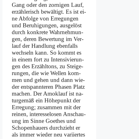
Gang oder den zor­ni­gen Lauf,
er­zäh­le­risch be­wäl­tigt. Es ist ei­
ne Ab­fol­ge von Er­re­gun­gen
und Be­ru­hi­gun­gen, aus­ge­löst
durch kon­kre­te Wahr­neh­mun­
gen, de­ren Be­wer­tung im Ver­
lauf der Hand­lung eben­falls
wech­seln kann. So kommt es
in ei­nem fort zu In­ten­si­vie­run­
gen des Er­zähl­tons, zu Stei­ge­
run­gen, die wie Wel­len kom­
men und ge­hen und dann wie­
der ent­spann­te­ren Pha­sen Platz
ma­chen. Der Amok­lauf ist na­
tur­ge­mäß ein Hö­he­punkt der
Er­re­gung; zu­sam­men mit der
rei­nen, in­ter­es­se­lo­sen An­schau­
ung im Sin­ne Goe­thes und
Scho­pen­hau­ers durch­zieht er
als im­mer wie­der neu va­ri­ier­tes