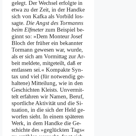
ge­legt. Der Wech­sel er­folg­te in
et­wa zu der Zeit, in der Hand­ke
sich von Kaf­ka als Vor­bild los­
sag­te.
Die Angst des Tor­manns
beim Elf­me­ter
zum Bei­spiel be­
ginnt so: »Dem Mon­teur Jo­sef
Bloch der frü­her ein be­kann­ter
Tor­mann ge­we­sen war, wur­de,
als er sich am Vor­mit­tag zur Ar­
beit mel­de­te, mit­ge­teilt, daß er
ent­las­sen sei.« Kom­pak­te Syn­
tax und viel (für not­wen­dig ge­
hal­te­ne) Mit­tei­lung, wie in den
Ge­schich­ten Kleists. Un­ver­mit­
telt er­fah­ren wir Na­men, Be­ruf,
sport­li­che Ak­ti­vi­tät und die Si­
tua­ti­on, in die sich der Held ge­
wor­fen sieht. In ei­nem spä­te­ren
Werk, in dem Hand­ke die Ge­
schich­te des »ge­glück­ten Tags«