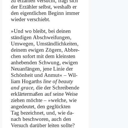
zu er­zäh­len ver­sucht, fragt sich
der Er­zäh­ler selbst, wes­halb er
den ei­gent­li­chen Be­ginn im­mer
wie­der ver­schiebt.
»Und wo bleibt, bei dei­nen
stän­di­gen Ab­schwei­fun­gen,
Um­we­gen, Um­ständ­lich­kei­ten,
dei­nem ewi­gen Zö­gern, Ab­bre­
chen so­fort mit dem klein­sten
an­he­ben­den Schwung, ewi­gen
Neu­an­fän­gen, je­ne Li­nie der
Schön­heit und An­mut« – Wil­
liam Ho­garths
li­ne of be­au­ty
and grace
, die der Schrei­ben­de
er­klär­ter­ma­ßen auf sei­ne Wei­se
zie­hen möch­te – »wel­che, wie
an­ge­deu­tet, den ge­glück­ten
Tag be­zeich­net, und, wie da­
nach be­schwo­ren, auch den
Ver­such dar­über lei­ten soll­te?