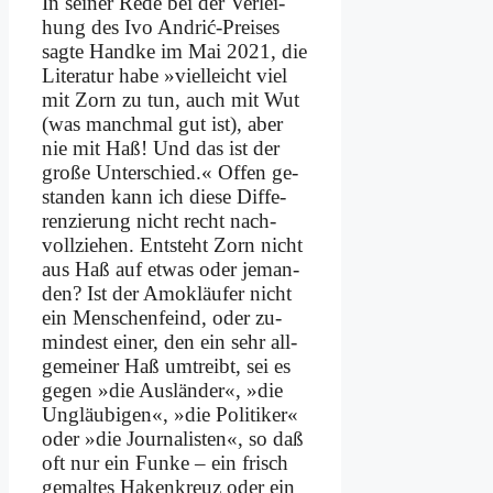
In sei­ner Re­de bei der Ver­lei­
hung des Ivo An­drić-Prei­ses
sag­te Hand­ke im Mai 2021, die
Li­te­ra­tur ha­be »viel­leicht viel
mit Zorn zu tun, auch mit Wut
(was manch­mal gut ist), aber
nie mit Haß! Und das ist der
gro­ße Un­ter­schied.« Of­fen ge­
stan­den kann ich die­se Dif­fe­
ren­zie­rung nicht recht nach­
voll­zie­hen. Ent­steht Zorn nicht
aus Haß auf et­was oder je­man­
den? Ist der Amok­läu­fer nicht
ein Men­schen­feind, oder zu­
min­dest ei­ner, den ein sehr all­
ge­mei­ner Haß um­treibt, sei es
ge­gen »die Aus­län­der«, »die
Un­gläu­bi­gen«, »die Po­li­ti­ker«
oder »die Jour­na­li­sten«, so daß
oft nur ein Fun­ke – ein frisch
ge­mal­tes Ha­ken­kreuz oder ein