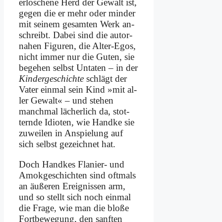
er­lo­sche­ne Herd der Ge­walt ist,
ge­gen die er mehr oder min­der
mit sei­nem ge­sam­ten Werk an­
schreibt. Da­bei sind die au­tor­
na­hen Fi­gu­ren, die Al­ter-Egos,
nicht im­mer nur die Gu­ten, sie
be­ge­hen selbst Un­ta­ten – in der
Kin­der­ge­schich­te
schlägt der
Va­ter ein­mal sein Kind »mit al­
ler Ge­walt« – und ste­hen
manch­mal lä­cher­lich da, stot­
tern­de Idio­ten, wie Hand­ke sie
zu­wei­len in An­spie­lung auf
sich selbst ge­zeich­net hat.
Doch Hand­kes Fla­nier- und
Amok­ge­schich­ten sind oft­mals
an äu­ße­ren Er­eig­nis­sen arm,
und so stellt sich noch ein­mal
die Fra­ge, wie man die blo­ße
Fort­be­we­gung, den sanf­ten