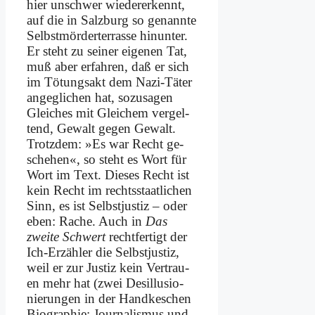
hier un­schwer wie­der­erkennt,
auf die in Salz­burg so ge­nann­te
Selbst­mör­der­ter­ras­se hin­un­ter.
Er steht zu sei­ner ei­ge­nen Tat,
muß aber er­fah­ren, daß er sich
im Tö­tungs­akt dem Na­zi-Tä­ter
an­ge­gli­chen hat, so­zu­sa­gen
Glei­ches mit Glei­chem ver­gel­
tend, Ge­walt ge­gen Ge­walt.
Trotz­dem: »Es war Recht ge­
sche­hen«, so steht es Wort für
Wort im Text. Die­ses Recht ist
kein Recht im rechts­staat­li­chen
Sinn, es ist Selbst­ju­stiz – oder
eben: Ra­che. Auch in
Das
zwei­te Schwert
recht­fer­tigt der
Ich-Er­zäh­ler die Selbst­ju­stiz,
weil er zur Ju­stiz kein Ver­trau­
en mehr hat (zwei Des­il­lu­sio­
nie­run­gen in der Hand­ke­schen
Bio­gra­phie: Jour­na­lis­mus und