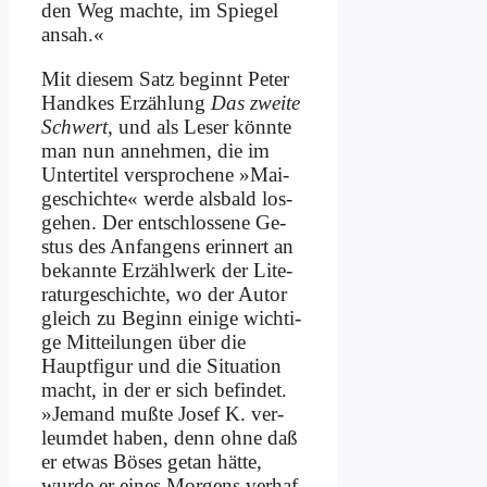
den Weg mach­te, im Spie­gel
an­sah.«
Mit die­sem Satz be­ginnt Pe­ter
Hand­kes Er­zäh­lung
Das zwei­te
Schwert
, und als Le­ser könn­te
man nun an­neh­men, die im
Un­ter­ti­tel ver­spro­che­ne »Mai­
ge­schich­te« wer­de als­bald los­
ge­hen. Der ent­schlos­se­ne Ge­
stus des An­fan­gens er­in­nert an
be­kann­te Er­zähl­werk der Li­te­
ra­tur­ge­schich­te, wo der Au­tor
gleich zu Be­ginn ei­ni­ge wich­ti­
ge Mit­tei­lun­gen über die
Haupt­fi­gur und die Si­tua­ti­on
macht, in der er sich be­fin­det.
»Je­mand muß­te Jo­sef K. ver­
leum­det ha­ben, denn oh­ne daß
er et­was Bö­ses ge­tan hät­te,
wur­de er ei­nes Mor­gens ver­haf­