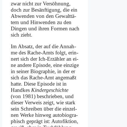
zwar nicht zur Ver­söh­nung,
doch zur Be­sänf­ti­gung, die ein
Ab­wen­den von den Ge­walt­tä­
tern und Hin­wen­den zu den
Din­gen und ih­ren For­men nach
sich zieht.
Im Ab­satz, der auf die An­nah­
me des Ra­che-Amts folgt, er­in­
nert sich der Ich-Er­zäh­ler an ei­
ne an­de­re Epi­so­de, ei­ne ein­zi­ge
in sei­ner Bio­gra­phie, in der er
sich das Ra­che-Amt an­ge­maßt
hat­te. Die­se Epi­so­de ist in
Hand­kes
Kin­der­ge­schich­te
(von 1981) be­schrie­ben, und
die­ser Ver­weis zeigt, wie stark
sein Schrei­ben über die ein­zel­
nen Wer­ke hin­weg au­to­bio­gra­
phisch ge­prägt ist: Au­to­fik­ti­on,