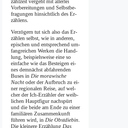
zähl­zeit ver­geht mit al­ler­lei
Vor­be­rei­tun­gen und Selbst­be­
fra­gun­gen hin­sicht­lich des Er­
zäh­lens.
Ver­zö­gern tut sich al­so das Er­
zäh­len selbst, wie in an­de­ren,
epi­schen und ent­spre­chend um­
fang­rei­chen Wer­ken die Hand­
lung, bei­spiels­wei­se ei­ne so
ein­fa­che wie das Be­stei­gen ei­
nes dem­nächst ab­fah­ren­den
Bu­ses in
Die mo­ra­wi­sche
Nacht
oder der Auf­bruch zu ei­
ner re­gio­na­len Rei­se, auf wel­
cher der Ich-Er­zäh­ler der weib­
li­chen Haupt­fi­gur nach­spürt
und die bei­de am En­de zu ei­ner
fa­mi­liä­ren Zu­sam­men­kunft
füh­ren wird, in
Die Obst­die­bin
.
Die klei­ne­re Er­zäh­lung
Das