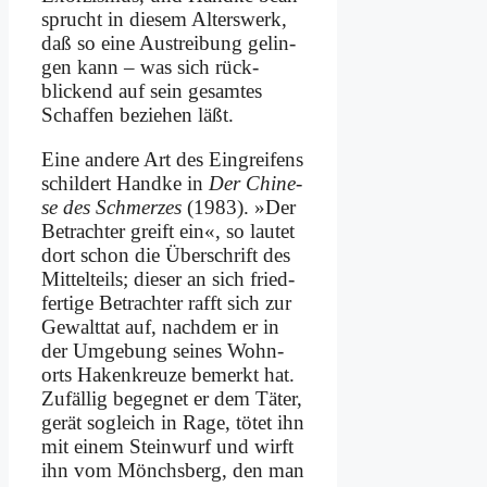
sprucht in die­sem Al­ters­werk,
daß so ei­ne Aus­trei­bung ge­lin­
gen kann – was sich rück­
blickend auf sein ge­sam­tes
Schaf­fen be­zie­hen läßt.
Ei­ne an­de­re Art des Ein­grei­fens
schil­dert Hand­ke in
Der Chi­ne­
se des Schmer­zes
(1983). »Der
Be­trach­ter greift ein«, so lau­tet
dort schon die Über­schrift des
Mit­tel­teils; die­ser an sich fried­
fer­ti­ge Be­trach­ter rafft sich zur
Ge­walt­tat auf, nach­dem er in
der Um­ge­bung sei­nes Wohn­
orts Ha­ken­kreu­ze be­merkt hat.
Zu­fäl­lig be­geg­net er dem Tä­ter,
ge­rät so­gleich in Ra­ge, tö­tet ihn
mit ei­nem Stein­wurf und wirft
ihn vom Mönchs­berg, den man