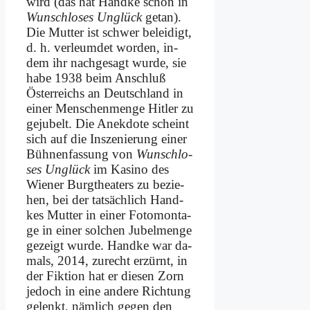
wird (das hat Hand­ke schon in
Wunsch­lo­ses Un­glück
ge­tan).
Die Mut­ter ist schwer be­lei­digt,
d. h. ver­leum­det wor­den, in­
dem ihr nach­ge­sagt wur­de, sie
ha­be 1938 beim An­schluß
Öster­reichs an Deutsch­land in
ei­ner Men­schen­men­ge Hit­ler zu
ge­ju­belt. Die An­ek­do­te scheint
sich auf die In­sze­nie­rung ei­ner
Büh­nen­fas­sung von
Wunsch­lo­
ses Un­glück
im Ka­si­no des
Wie­ner Burg­thea­ters zu be­zie­
hen, bei der tat­säch­lich Hand­
kes Mut­ter in ei­ner Fo­to­mon­ta­
ge in ei­ner sol­chen Ju­bel­men­ge
ge­zeigt wur­de. Hand­ke war da­
mals, 2014, zu­recht er­zürnt, in
der Fik­ti­on hat er die­sen Zorn
je­doch in ei­ne an­de­re Rich­tung
ge­lenkt, näm­lich ge­gen den