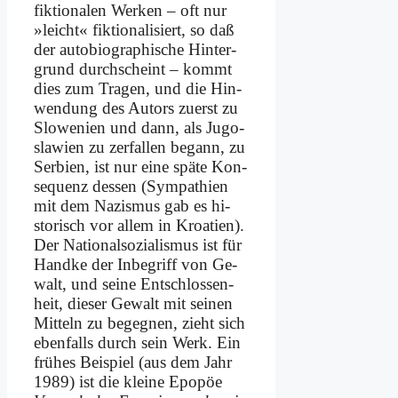
fik­tio­na­len Wer­ken – oft nur
»leicht« fik­tio­na­li­siert, so daß
der au­to­bio­gra­phi­sche Hin­ter­
grund durch­scheint – kommt
dies zum Tra­gen, und die Hin­
wen­dung des Au­tors zu­erst zu
Slo­we­ni­en und dann, als Ju­go­
sla­wi­en zu zer­fal­len be­gann, zu
Ser­bi­en, ist nur ei­ne spä­te Kon­
se­quenz des­sen (Sym­pa­thien
mit dem Na­zis­mus gab es hi­
sto­risch vor al­lem in Kroa­ti­en).
Der Na­tio­nal­so­zia­lis­mus ist für
Hand­ke der In­be­griff von Ge­
walt, und sei­ne Ent­schlos­sen­
heit, die­ser Ge­walt mit sei­nen
Mit­teln zu be­geg­nen, zieht sich
eben­falls durch sein Werk. Ein
frü­hes Bei­spiel (aus dem Jahr
1989) ist die klei­ne Epo­pöe