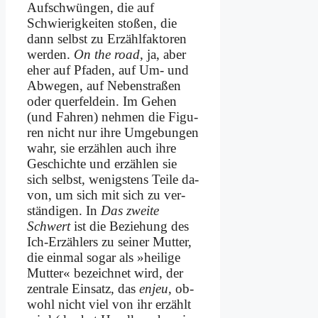
Auf­schwün­gen, die auf
Schwie­rig­kei­ten sto­ßen, die
dann selbst zu Er­zähl­fak­to­ren
wer­den.
On the road
, ja, aber
eher auf Pfa­den, auf Um- und
Ab­we­gen, auf Ne­ben­stra­ßen
oder quer­feld­ein. Im Ge­hen
(und Fah­ren) neh­men die Fi­gu­
ren nicht nur ih­re Um­ge­bun­gen
wahr, sie er­zäh­len auch ih­re
Ge­schich­te und er­zäh­len sie
sich selbst, we­nig­stens Tei­le da­
von, um sich mit sich zu ver­
stän­di­gen. In
Das zwei­te
Schwert
ist die Be­zie­hung des
Ich-Er­zäh­lers zu sei­ner Mut­ter,
die ein­mal so­gar als »hei­li­ge
Mut­ter« be­zeich­net wird, der
zen­tra­le Ein­satz, das
en­jeu
, ob­
wohl nicht viel von ihr er­zählt