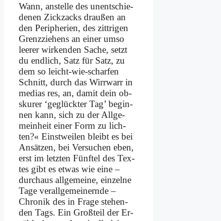
Wann, an­stel­le des un­ent­schie­
de­nen Zick­zacks drau­ßen an
den Pe­ri­phe­rien, des zitt­ri­gen
Grenz­zie­hens an ei­ner um­so
lee­rer wir­ken­den Sa­che, setzt
du end­lich, Satz für Satz, zu
dem so leicht-wie-schar­fen
Schnitt, durch das Wirr­warr in
me­di­as res, an, da­mit dein ob­
sku­rer ‘ge­glück­ter Tag’ be­gin­
nen kann, sich zu der All­ge­
mein­heit ei­ner Form zu lich­
ten?« Einst­wei­len bleibt es bei
An­sät­zen, bei Ver­su­chen eben,
erst im letz­ten Fünf­tel des Tex­
tes gibt es et­was wie ei­ne –
durch­aus all­ge­mei­ne, ein­zel­ne
Ta­ge ver­all­ge­mei­nern­de –
Chro­nik des in Fra­ge ste­hen­
den Tags. Ein Groß­teil der Er­