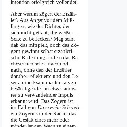
in­ten­ti­on er­folg­reich voll­endet.
Aber war­um zö­gert der Er­zäh­
ler? Aus Angst vor dem Miß­
lin­gen, wie der Dich­ter, der
sich nicht ge­traut, die wei­ße
Sei­te zu be­flecken? Mag sein,
daß das mit­spielt, doch das Zö­
gern ge­winnt selbst er­zäh­le­ri­
sche Be­deu­tung, in­dem das Ra­
che­stre­ben selbst nach und
nach, oh­ne daß der Er­zäh­ler
dar­über re­flek­tier­te und den Le­
ser auf­merk­sam mach­te, als zu
be­sänf­ti­gen­der, in et­was an­de­
res zu ver­wan­deln­der Im­puls
er­kannt wird. Das Zö­gern ist
im Fall von
Das zwei­te Schwert
ein Zö­gern vor der Ra­che, das
die Ge­stalt ei­nes mehr oder
min­der lan­gen Wegs zu ei­nem