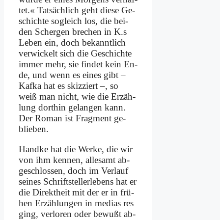
tet.« Tat­säch­lich geht die­se Ge­
schich­te so­gleich los, die bei­
den Scher­gen bre­chen in K.s
Le­ben ein, doch be­kannt­lich
ver­wickelt sich die Ge­schich­te
im­mer mehr, sie fin­det kein En­
de, und wenn es ei­nes gibt –
Kaf­ka hat es skiz­ziert –, so
weiß man nicht, wie die Er­zäh­
lung dort­hin ge­lan­gen kann.
Der Ro­man ist Frag­ment ge­
blie­ben.
Hand­ke hat die Wer­ke, die wir
von ihm ken­nen, al­le­samt ab­
ge­schlos­sen, doch im Ver­lauf
sei­nes Schrift­stel­ler­le­bens hat er
die Di­rekt­heit mit der er in frü­
hen Er­zäh­lun­gen in me­di­as res
ging, ver­lo­ren oder be­wußt ab­