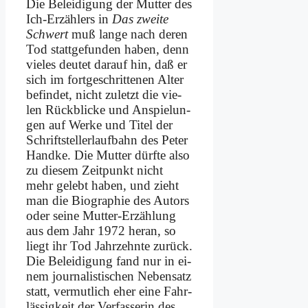
Die Be­lei­di­gung der Mut­ter des
Ich-Er­zäh­lers in
Das zwei­te
Schwert
muß lan­ge nach de­ren
Tod statt­ge­fun­den ha­ben, denn
vie­les deu­tet dar­auf hin, daß er
sich im fort­ge­schrit­te­nen Al­ter
be­fin­det, nicht zu­letzt die vie­
len Rück­blicke und An­spie­lun­
gen auf Wer­ke und Ti­tel der
Schrift­stel­ler­lauf­bahn des Pe­ter
Hand­ke. Die Mut­ter dürf­te al­so
zu die­sem Zeit­punkt nicht
mehr ge­lebt ha­ben, und zieht
man die Bio­gra­phie des Au­tors
oder sei­ne Mut­ter-Er­zäh­lung
aus dem Jahr 1972 her­an, so
liegt ihr Tod Jahr­zehn­te zu­rück.
Die Be­lei­di­gung fand nur in ei­
nem jour­na­li­sti­schen Ne­ben­satz
statt, ver­mut­lich eher ei­ne Fahr­
läs­sig­keit der Ver­fas­se­rin des