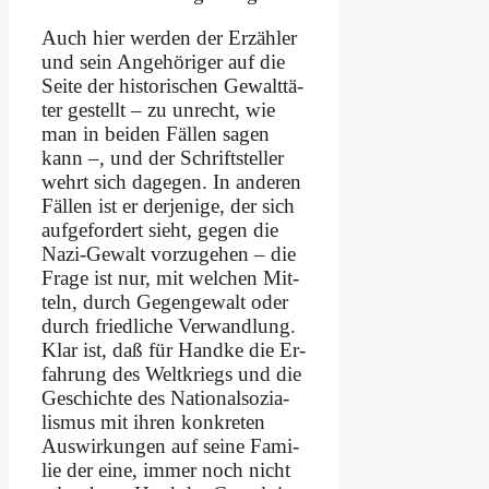
Auch hier wer­den der Er­zäh­ler
und sein An­ge­hö­ri­ger auf die
Sei­te der hi­sto­ri­schen Ge­walt­tä­
ter ge­stellt – zu un­recht, wie
man in bei­den Fäl­len sa­gen
kann –, und der Schrift­stel­ler
wehrt sich da­ge­gen. In an­de­ren
Fäl­len ist er der­je­ni­ge, der sich
auf­ge­for­dert sieht, ge­gen die
Na­zi-Ge­walt vor­zu­ge­hen – die
Fra­ge ist nur, mit wel­chen Mit­
teln, durch Ge­gen­ge­walt oder
durch fried­li­che Ver­wand­lung.
Klar ist, daß für Hand­ke die Er­
fah­rung des Welt­kriegs und die
Ge­schich­te des Na­tio­nal­so­zia­
lis­mus mit ih­ren kon­kre­ten
Aus­wir­kun­gen auf sei­ne Fa­mi­
lie der ei­ne, im­mer noch nicht