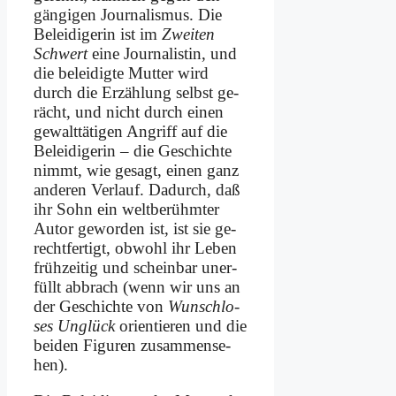
gän­gi­gen Jour­na­lis­mus. Die
Be­lei­di­ge­rin ist im
Zwei­ten
Schwert
ei­ne Jour­na­li­stin, und
die be­lei­dig­te Mut­ter wird
durch die Er­zäh­lung selbst ge­
rächt, und nicht durch ei­nen
ge­walt­tä­ti­gen An­griff auf die
Be­lei­di­ge­rin – die Ge­schich­te
nimmt, wie ge­sagt, ei­nen ganz
an­de­ren Ver­lauf. Da­durch, daß
ihr Sohn ein welt­be­rühm­ter
Au­tor ge­wor­den ist, ist sie ge­
recht­fer­tigt, ob­wohl ihr Le­ben
früh­zei­tig und schein­bar un­er­
füllt ab­brach (wenn wir uns an
der Ge­schich­te von
Wunsch­lo­
ses Un­glück
ori­en­tie­ren und die
bei­den Fi­gu­ren zu­sam­mense­
hen).