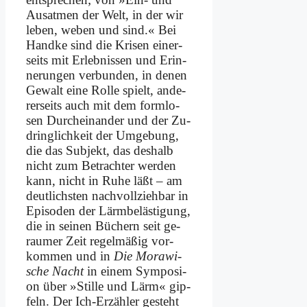
Aus­at­men der Welt, in der wir
le­ben, we­ben und sind.« Bei
Hand­ke sind die Kri­sen ei­ner­
seits mit Er­leb­nis­sen und Er­in­
ne­run­gen ver­bun­den, in de­nen
Ge­walt ei­ne Rol­le spielt, an­de­
rer­seits auch mit dem form­lo­
sen Durch­ein­an­der und der Zu­
dring­lich­keit der Um­ge­bung,
die das Sub­jekt, das des­halb
nicht zum Be­trach­ter wer­den
kann, nicht in Ru­he läßt – am
deut­lich­sten nach­voll­zieh­bar in
Epi­so­den der Lärm­be­lä­sti­gung,
die in sei­nen Bü­chern seit ge­
rau­mer Zeit re­gel­mä­ßig vor­
kom­men und in
Die Mo­ra­wi­
sche Nacht
in ei­nem Sym­po­si­
on über »Stil­le und Lärm« gip­
feln. Der Ich-Er­zäh­ler ge­steht