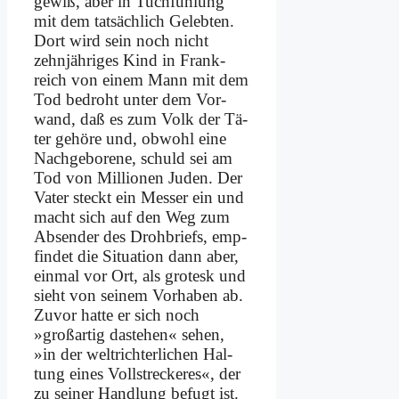
ge­wiß, aber in Tuch­füh­lung
mit dem tat­säch­lich Ge­leb­ten.
Dort wird sein noch nicht
zehn­jäh­ri­ges Kind in Frank­
reich von ei­nem Mann mit dem
Tod be­droht un­ter dem Vor­
wand, daß es zum Volk der Tä­
ter ge­hö­re und, ob­wohl ei­ne
Nach­ge­bo­re­ne, schuld sei am
Tod von Mil­lio­nen Ju­den. Der
Va­ter steckt ein Mes­ser ein und
macht sich auf den Weg zum
Ab­sen­der des Droh­briefs, emp­
fin­det die Si­tua­ti­on dann aber,
ein­mal vor Ort, als gro­tesk und
sieht von sei­nem Vor­ha­ben ab.
Zu­vor hat­te er sich noch
»groß­ar­tig da­ste­hen« se­hen,
»in der welt­rich­ter­li­chen Hal­
tung ei­nes Voll­strecke­res«, der
zu sei­ner Hand­lung be­fugt ist.