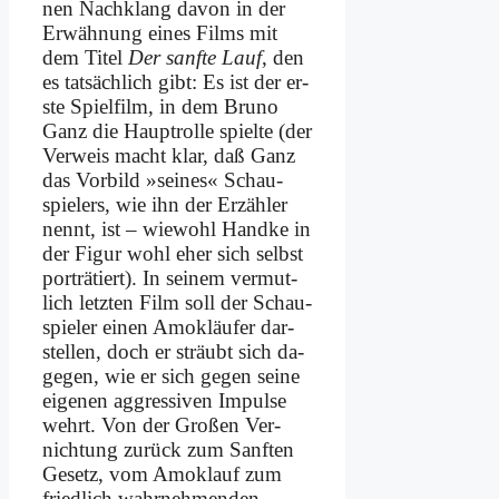
nen Nach­klang da­von in der
Er­wäh­nung ei­nes Films mit
dem Ti­tel
Der sanf­te Lauf
, den
es tat­säch­lich gibt: Es ist der er­
ste Spiel­film, in dem Bru­no
Ganz die Haupt­rol­le spiel­te (der
Ver­weis macht klar, daß Ganz
das Vor­bild »sei­nes« Schau­
spie­lers, wie ihn der Er­zäh­ler
nennt, ist – wie­wohl Hand­ke in
der Fi­gur wohl eher sich selbst
por­trä­tiert). In sei­nem ver­mut­
lich letz­ten Film soll der Schau­
spie­ler ei­nen Amok­läu­fer dar­
stel­len, doch er sträubt sich da­
ge­gen, wie er sich ge­gen sei­ne
ei­ge­nen ag­gres­si­ven Im­pul­se
wehrt. Von der Gro­ßen Ver­
nich­tung zu­rück zum Sanf­ten
Ge­setz, vom Amok­lauf zum
fried­lich wahr­neh­men­den,