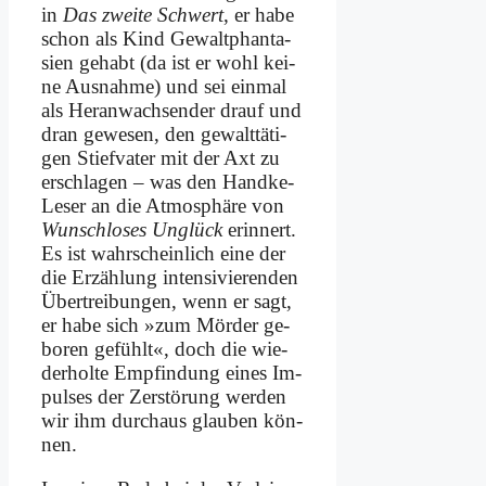
in
Das zwei­te Schwert
, er ha­be
schon als Kind Ge­walt­phan­ta­
sien ge­habt (da ist er wohl kei­
ne Aus­nah­me) und sei ein­mal
als Her­an­wach­sen­der drauf und
dran ge­we­sen, den ge­walt­tä­ti­
gen Stief­va­ter mit der Axt zu
er­schla­gen – was den Hand­ke-
Le­ser an die At­mo­sphä­re von
Wunsch­lo­ses Un­glück
er­in­nert.
Es ist wahr­schein­lich ei­ne der
die Er­zäh­lung in­ten­si­vie­ren­den
Über­trei­bun­gen, wenn er sagt,
er ha­be sich »zum Mör­der ge­
bo­ren ge­fühlt«, doch die wie­
der­hol­te Emp­fin­dung ei­nes Im­
pul­ses der Zer­stö­rung wer­den
wir ihm durch­aus glau­ben kön­
nen.