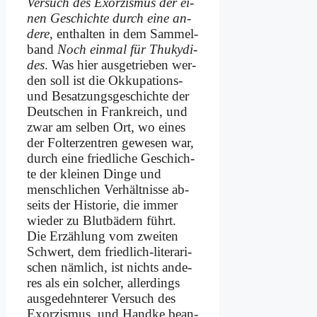
Ver­such des Ex­or­zis­mus der ei­
nen Ge­schich­te durch ei­ne an­
de­re
, ent­hal­ten in dem Sam­mel­
band
Noch ein­mal für Thuky­di­
des
. Was hier aus­ge­trie­ben wer­
den soll ist die Ok­ku­pa­ti­ons-
und Be­sat­zungs­ge­schich­te der
Deut­schen in Frank­reich, und
zwar am sel­ben Ort, wo ei­nes
der Fol­ter­zen­tren ge­we­sen war,
durch ei­ne fried­li­che Ge­schich­
te der klei­nen Din­ge und
mensch­li­chen Ver­hält­nis­se ab­
seits der Hi­sto­rie, die im­mer
wie­der zu Blut­bä­dern führt.
Die Er­zäh­lung vom zwei­ten
Schwert, dem fried­lich-li­te­ra­ri­
schen näm­lich, ist nichts an­de­
res als ein sol­cher, al­ler­dings
aus­ge­dehn­te­rer Ver­such des
Ex­or­zis­mus, und Hand­ke be­an­