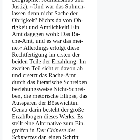
Ju­stiz). »Und war das Süh­nen­
las­sen denn nicht Sa­che der
Ob­rig­keit? Nichts da von Ob­
rig­keit und Amt­lich­keit! Ein
Amt da­ge­gen wohl: Das Ra­
che-Amt, und es war das mei­
ne.« Al­ler­dings er­folgt die­se
Recht­fer­ti­gung im er­sten der
bei­den Tei­le der Er­zäh­lung. Im
zwei­ten Teil sieht er da­von ab
und er­setzt das Ra­che-Amt
durch das li­te­ra­ri­sche Schrei­ben
be­zie­hungs­wei­se Nicht-Schrei­
ben, die rhe­to­ri­sche El­lip­se, das
Aus­spa­ren der Bö­se­wicht­in.
Ge­nau dar­in be­steht der gro­ße
Er­zähl­bo­gen die­ses Werks. Es
stellt ei­ne Al­ter­na­ti­ve zum Ein­
grei­fen in
Der Chi­ne­se des
Schmer­zes
dar, ei­nen Schritt