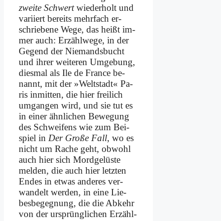
zwei­te Schwert
wie­der­holt und
va­ri­iert be­reits mehr­fach er­
schrie­be­ne We­ge, das heißt im­
mer auch: Er­zähl­we­ge, in der
Ge­gend der Nie­mands­bucht
und ih­rer wei­te­ren Um­ge­bung,
dies­mal als Ile de France be­
nannt, mit der »Welt­stadt« Pa­
ris in­mit­ten, die hier frei­lich
um­gan­gen wird, und sie tut es
in ei­ner ähn­li­chen Be­we­gung
des Schwei­fens wie zum Bei­
spiel in
Der Gro­ße Fall
, wo es
nicht um Ra­che geht, ob­wohl
auch hier sich Mord­ge­lü­ste
mel­den, die auch hier letz­ten
En­des in et­was an­de­res ver­
wan­delt wer­den, in ei­ne Lie­
bes­be­geg­nung, die die Ab­kehr
von der ur­sprüng­li­chen Er­zähl­