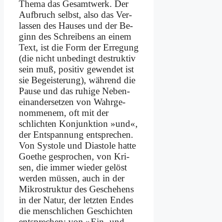
The­ma das Ge­samt­werk. Der
Auf­bruch selbst, al­so das Ver­
las­sen des Hau­ses und der Be­
ginn des Schrei­bens an ei­nem
Text, ist die Form der Er­re­gung
(die nicht un­be­dingt de­struk­tiv
sein muß, po­si­tiv ge­wen­det ist
sie Be­gei­ste­rung), wäh­rend die
Pau­se und das ru­hi­ge Ne­ben­
ein­an­der­set­zen von Wahr­ge­
nom­me­nem, oft mit der
schlich­ten Kon­junk­ti­on »und«,
der Ent­span­nung ent­spre­chen.
Von Sy­stole und Dia­sto­le hat­te
Goe­the ge­spro­chen, von Kri­
sen, die im­mer wie­der ge­löst
wer­den müs­sen, auch in der
Mi­kro­struk­tur des Ge­sche­hens
in der Na­tur, der letz­ten En­des
die mensch­li­chen Ge­schich­ten
ent­spre­chen; von »Ein- und