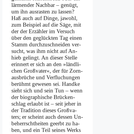
lär­men­der Nach­bar – ge­nügt,
um ihn aus­ra­sten zu las­sen?
Haß auch auf Din­ge, ja­wohl,
zum Bei­spiel auf die Sä­ge, mit
der der Er­zäh­ler im Ver­such
über den ge­glück­ten Tag ei­nen
Stamm durch­zu­schnei­den ver­
sucht, was ihm nicht auf An­
hieb ge­lingt. An die­ser Stel­le
er­in­nert er sich an den »länd­li­
chen Groß­va­ter«, der für Zorn­
aus­brü­che und Ver­flu­chun­gen
be­rühmt ge­we­sen sei. Hand­ke
sieht sich und sein Tun – wenn
der bio­gra­phi­sche Brücken­
schlag er­laubt ist – seit je­her in
der Tra­di­ti­on die­ses Groß­va­
ters; er scheint auch des­sen Un­
be­herrscht­hei­ten ge­erbt zu ha­
ben, und ein Teil sei­nes Werks