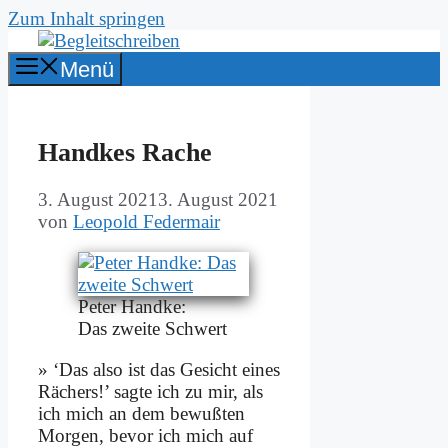
Zum Inhalt springen
Menü
Hand­kes Ra­che
3. August 2021
3. August 2021
von
Leopold Federmair
Pe­ter Hand­ke:
Das zwei­te Schwert
» ‘Das al­so ist das Ge­sicht ei­nes
Rä­chers!’ sag­te ich zu mir, als
ich mich an dem be­wuß­ten
Mor­gen, be­vor ich mich auf