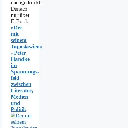
nachgedruckt.
Danach
nur über
E-Book:
»Der
mit
seinem
Jugoslawien«
- Peter
Handke
im
Spannungs­
feld
zwischen
Literatur,
Medien
und
Politik