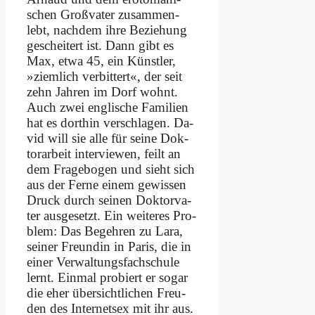
schen Groß­va­ter zu­sam­men­
lebt, nach­dem ih­re Be­zie­hung
ge­schei­tert ist. Dann gibt es
Max, et­wa 45, ein Künst­ler,
»ziem­lich ver­bit­tert«, der seit
zehn Jah­ren im Dorf wohnt.
Auch zwei eng­li­sche Fa­mi­li­en
hat es dort­hin ver­schla­gen. Da­
vid will sie al­le für sei­ne Dok­
tor­ar­beit in­ter­view­en, feilt an
dem Fra­ge­bo­gen und sieht sich
aus der Fer­ne ei­nem ge­wis­sen
Druck durch sei­nen Dok­tor­va­
ter aus­ge­setzt. Ein wei­te­res Pro­
blem: Das Be­geh­ren zu La­ra,
sei­ner Freun­din in Pa­ris, die in
ei­ner Ver­wal­tungs­fach­schu­le
lernt. Ein­mal pro­biert er so­gar
die eher über­sicht­li­chen Freu­
den des In­ter­net­sex mit ihr aus.