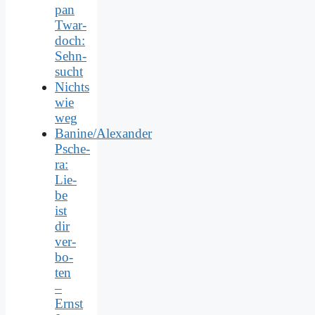
pan
Twar­
doch:
Sehn­
sucht
Nichts
wie
weg
Banine/Alexander
Psche­
ra:
Lie­
be
ist
dir
ver­
bo­
ten
–
Ernst