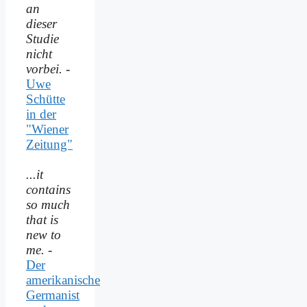
an
dieser
Studie
nicht
vorbei.
-
Uwe
Schütte
in der
"Wiener
Zeitung"
...it
contains
so much
that is
new to
me.
-
Der
amerikanische
Germanist