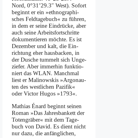
Nord, 0°31’29.3″ West). So­fort
be­ginnt er ein »eth­no­gra­phi­
sches Feld­ta­ge­buch« zu füh­ren,
in dem er sei­ne Ein­drücke, aber
auch sei­ne Ar­beits­fort­schrit­te
do­ku­men­tie­ren möch­te. Es ist
De­zem­ber und kalt, die Ein­
rich­tung eher haus­backen, in
der Du­sche tum­melt sich Un­ge­
zie­fer. Aber im­mer­hin funk­tio­
niert das WLAN. Manch­mal
liest er Ma­li­now­skis »Ar­go­nau­
ten des west­li­chen Pa­zi­fik«
oder Vic­tor Hu­gos »1793«.
Ma­thi­as Énard be­ginnt sei­nen
Ro­man »Das Jah­res­ban­kett der
To­ten­grä­ber« mit dem Ta­ge­
buch von Da­vid. Es dient nicht
nur da­zu, die an­fäng­li­chen,