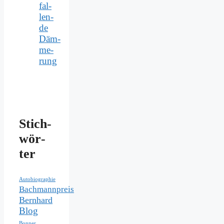
fal­
len­
de
Däm­
me­
rung
Stich­
wör­
ter
Autobiographie
Bachmannpreis
Bernhard
Blog
Bonner