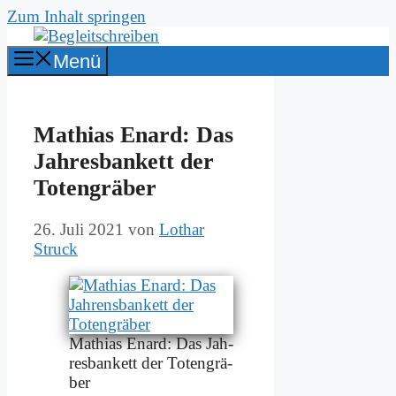
Zum Inhalt springen
Menü
Ma­thi­as Enard: Das
Jah­res­ban­kett der
To­ten­grä­ber
26. Juli 2021
von
Lothar
Struck
Ma­thi­as Enard: Das Jah­
res­ban­kett der To­ten­grä­
ber