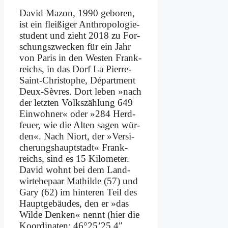
Da­vid Ma­zon, 1990 ge­bo­ren,
ist ein flei­ßi­ger An­thro­po­lo­gie­
stu­dent und zieht 2018 zu For­
schungs­zwecken für ein Jahr
von Pa­ris in den We­sten Frank­
reichs, in das Dorf La Pierre-
Saint-Chri­sto­phe, Dé­part­ment
Deux-Sè­v­res. Dort le­ben »nach
der letz­ten Volks­zäh­lung 649
Ein­woh­ner« oder »284 Herd­
feu­er, wie die Al­ten sa­gen wür­
den«. Nach Ni­ort, der »Ver­si­
che­rungs­haupt­stadt« Frank­
reichs, sind es 15 Ki­lo­me­ter.
Da­vid wohnt bei dem Land­
wir­t­ehe­paar Mat­hil­de (57) und
Ga­ry (62) im hin­te­ren Teil des
Haupt­ge­bäu­des, den er »das
Wil­de Den­ken« nennt (hier die
Ko­or­di­na­ten: 46°25’25.4″