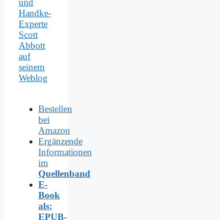
und
Handke-
Experte
Scott
Abbott
auf
seinem
Weblog
Bestellen
bei
Amazon
Ergänzende
Informationen
im
Quellenband
E-
Book
als:
EPUB-