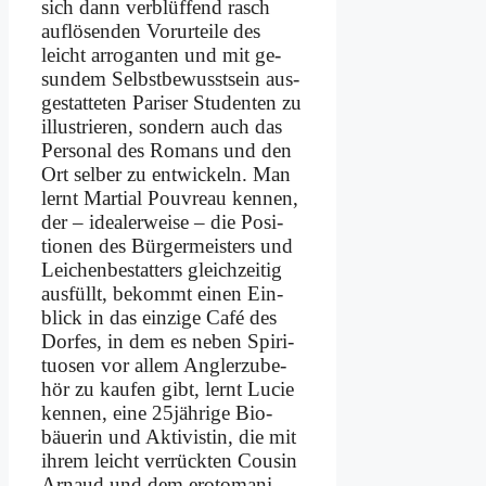
sich dann ver­blüf­fend rasch
auf­lö­sen­den Vor­ur­tei­le des
leicht ar­ro­gan­ten und mit ge­
sun­dem Selbst­be­wusst­sein aus­
ge­stat­te­ten Pa­ri­ser Stu­den­ten zu
il­lu­strie­ren, son­dern auch das
Per­so­nal des Ro­mans und den
Ort sel­ber zu ent­wickeln. Man
lernt Mar­ti­al Pou­vreau ken­nen,
der – idea­ler­wei­se – die Po­si­
tio­nen des Bür­ger­mei­sters und
Lei­chen­be­stat­ters gleich­zei­tig
aus­füllt, be­kommt ei­nen Ein­
blick in das ein­zi­ge Ca­fé des
Dor­fes, in dem es ne­ben Spi­ri­
tuo­sen vor al­lem Ang­ler­zu­be­
hör zu kau­fen gibt, lernt Lu­cie
ken­nen, ei­ne 25jährige Bio­
bäue­rin und Ak­ti­vi­stin, die mit
ih­rem leicht ver­rück­ten Cou­sin
Ar­naud und dem ero­to­ma­ni­