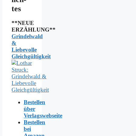
tes
**NEUE
ERZÄHLUNG**
Grindelwald
&
Liebevolle
Gleichgültigkeit
Bestellen
über
Verlagswebseite
Bestellen
bei
Amazon