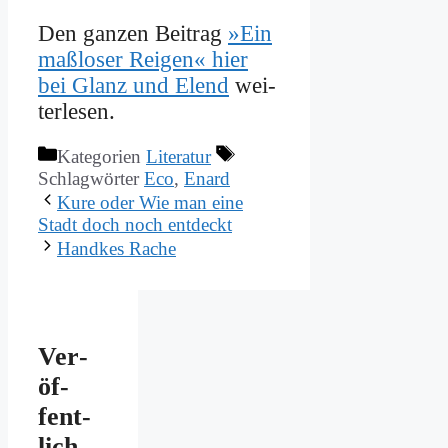
Den gan­zen Bei­trag
»Ein
maß­lo­ser Rei­gen« hier
bei Glanz und Elend
wei­
ter­le­sen.
Kategorien
Literatur
Schlagwörter
Eco
,
Enard
Ku­re oder Wie man ei­ne
Stadt doch noch ent­deckt
Hand­kes Ra­che
Ver­
öf­
fent­
lich­