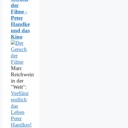
der
Filme -
Peter
Handke
und das
Kino
Marc
Reichwein
in der
"Welt":
Verfilmt
endlich
das
Leben
Peter
Handkes!