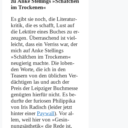
zu An­ke Stel­lings »Schäf­chen
im Trocke­nen«
Es gibt sie noch, die Li­te­ra­tur­
kri­tik, die es schafft, Lust auf
die Lek­tü­re ei­nes Bu­ches zu er­
zeu­gen. Über­ra­schend ist viel­
leicht, dass ein Ver­riss war, der
mich auf An­ke Stel­lings
»Schäf­chen im Trocke­nen«
neu­gie­rig mach­te. Die lo­ben­
den Wor­te, die ich in den
Teasern von den üb­li­chen Ver­
däch­ti­gen las und auch der
Preis der Leip­zi­ger Buch­mes­se
ge­nüg­ten hier­für nicht. Es be­
durf­te der fu­rio­sen Phil­ip­pi­ka
von Iris Ra­disch (lei­der jetzt
hin­ter ei­ner
Paywall
). Vor al­
lem, weil hier von »Ge­sin­
nungs­äs­the­tik« die Re­de ist,