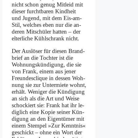
nicht schon ge­nug Mit­leid mit
die­ser furcht­ba­ren Kind­heit
und Ju­gend, mit dem Eis-am-
Stil, wel­ches eben nur die an­
de­ren Mit­schü­ler hat­ten – der
el­ter­li­che Kühl­schrank nicht.
Der Aus­lö­ser für die­sen Brand­
brief an die Toch­ter ist die
Woh­nungs­kün­di­gung, die sie
von Frank, ei­nem aus je­ner
Freun­des­cli­que in des­sen Woh­
nung sie zur Un­ter­mie­te wohnt,
er­hält. We­ni­ger die Kün­di­gung
an sich als die Art und Wei­se
schockiert sie: Frank hat ihr le­
dig­lich ei­ne Ko­pie sei­ner Kün­
di­gung an den Ei­gen­tü­mer mit
ei­nem Stem­pel »Zur Kennt­nis«
ge­schickt – oh­ne ein Wort der