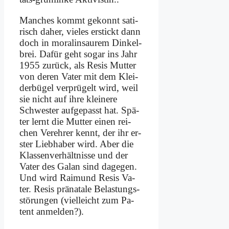
Man­ches kommt ge­konnt sa­ti­
risch da­her, vie­les er­stickt dann
doch in mo­ra­lin­saurem Din­kel­
brei. Da­für geht so­gar ins Jahr
1955 zu­rück, als Re­sis Mut­ter
von de­ren Va­ter mit dem Klei­
der­bü­gel ver­prü­gelt wird, weil
sie nicht auf ih­re klei­ne­re
Schwe­ster auf­ge­passt hat. Spä­
ter lernt die Mut­ter ei­nen rei­
chen Ver­eh­rer kennt, der ihr er­
ster Lieb­ha­ber wird. Aber die
Klas­sen­ver­hält­nis­se und der
Va­ter des Ga­lan sind da­ge­gen.
Und wird Rai­mund Re­sis Va­
ter. Re­sis prä­na­ta­le Be­la­stungs­
stö­run­gen (viel­leicht zum Pa­
tent an­mel­den?).