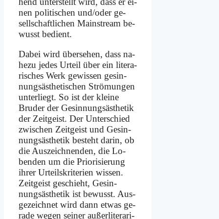
hend un­ter­stellt wird, dass er ei­
nen po­li­ti­schen und/oder ge­
sell­schaft­li­chen Main­stream be­
wusst be­dient.
Da­bei wird über­se­hen, dass na­
he­zu je­des Ur­teil über ein li­te­ra­
ri­sches Werk ge­wis­sen ge­sin­
nungs­äs­the­ti­schen Strö­mun­gen
un­ter­liegt. So ist der klei­ne
Bru­der der Ge­sin­nungs­äs­the­tik
der Zeit­geist. Der Un­ter­schied
zwi­schen Zeit­geist und Ge­sin­
nungs­äs­the­tik be­steht dar­in, ob
die Aus­zeich­nen­den, die Lo­
ben­den um die Prio­ri­sie­rung
ih­rer Ur­teils­kri­te­ri­en wis­sen.
Zeit­geist ge­schieht, Ge­sin­
nungs­äs­the­tik ist be­wusst. Aus­
ge­zeich­net wird dann et­was ge­
ra­de we­gen sei­ner au­ßer­li­te­ra­ri­