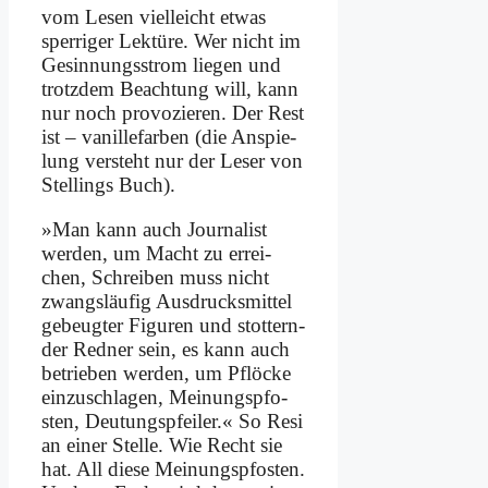
vom Le­sen viel­leicht et­was
sper­ri­ger Lek­tü­re. Wer nicht im
Ge­sin­nungs­strom lie­gen und
trotz­dem Be­ach­tung will, kann
nur noch pro­vo­zie­ren. Der Rest
ist – va­nil­le­far­ben (die An­spie­
lung ver­steht nur der Le­ser von
Stel­lings Buch).
»Man kann auch Jour­na­list
wer­den, um Macht zu er­rei­
chen, Schrei­ben muss nicht
zwangs­läu­fig Aus­drucks­mit­tel
ge­beug­ter Fi­gu­ren und stot­tern­
der Red­ner sein, es kann auch
be­trie­ben wer­den, um Pflöcke
ein­zu­schla­gen, Mei­nungs­pfo­
sten, Deu­tungs­pfei­ler.« So Re­si
an ei­ner Stel­le. Wie Recht sie
hat. All die­se Mei­nungs­pfo­sten.