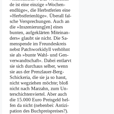
de ist ei­ne ein­zi­ge »Wo­chen­
end­lü­ge«, die Herbst­fe­ri­en ei­ne
»Herbst­fe­ri­en­lü­ge«. Über­all fal­
sche Ver­spre­chun­gen. Auch an
die »Inszenierung[en] ei­nes
bun­ten, auf­ge­klär­ten Mit­ein­an­
ders« glaubt sie nicht. Die Sa­
men­spen­de im Freun­des­kreis
nebst Patch­work­idyll ver­höhnt
sie als »bun­te Wahl- und Gen­
ver­wandt­schaft«. Da­bei ent­larvt
sie sich durch­aus sel­ber, wenn
sie aus der Prenz­lau­er-Berg-
Schicke­ria, die sie ja so hasst,
nicht weg­zie­hen möch­te; bloß
nicht nach Mar­zahn, zum Un­
ter­schich­ten­vier­tel. Aber auch
die 15.000 Eu­ro Preis­geld hel­
fen da nicht (ne­ben­bei: An­ti­zi­
pa­ti­on des Buch­preis­prei­ses?).