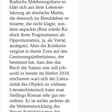
Ra­dischs Ab­leh­nungs­fu­ror er­
klärt sich aus ih­rer Le­bens­er­
fah­rung als drei­fa­che Mut­ter,
die den­noch im Be­rufs­le­ben re­
üs­sier­te, die nicht klag­te, son­
dern an­pack­te (Re­si wür­de Ra­
disch ih­ren Prag­ma­tis­mus als
Op­por­tu­nis­mus, ja, als Ver­rat,
aus­le­gen). Aber die Kri­ti­ke­rin
ver­gisst in ih­rem Zorn auf den
Ge­sin­nungs­äs­the­tizi­mus, der
be­stimmt hat, dass dies das
Buch der Sai­son sein soll (ob­
wohl es be­reits im Herbst 2018
er­schie­nen war) sich der Li­te­r­a­
ri­zi­tät des Ob­jekts zu wid­men.
Li­te­ra­tur­hi­sto­risch kann man
Stel­lings Ro­man sehr gut ein­
ord­nen. Er ist nichts an­de­res als
die Wei­ter­ent­wick­lung des
Neu­en Sub­jek­ti­vis­mus der