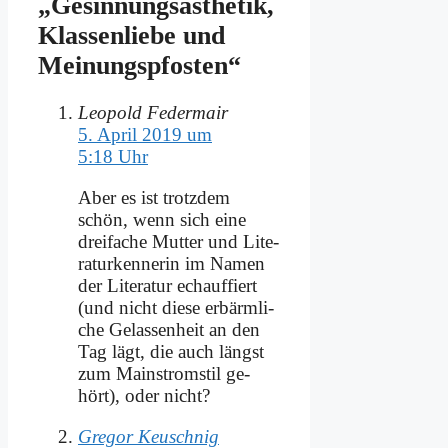
„Ge­sin­nungs­äs­the­tik,
Klas­sen­lie­be und
Mei­nungs­pfo­sten“
Leopold Federmair
5. April 2019 um
5:18 Uhr
Aber es ist trotz­dem
schön, wenn sich ei­ne
drei­fa­che Mut­ter und Li­te­
ra­tur­ken­ne­rin im Na­men
der Li­te­ra­tur echauf­fiert
(und nicht die­se er­bärm­li­
che Ge­las­sen­heit an den
Tag lägt, die auch längst
zum Main­strom­stil ge­
hört), oder nicht?
Gregor Keuschnig