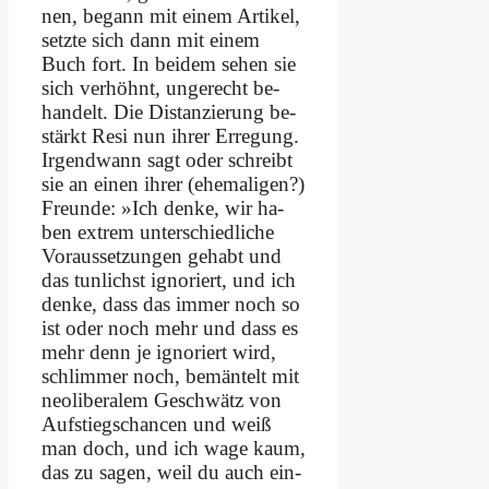
nen, be­gann mit ei­nem Ar­ti­kel,
setz­te sich dann mit ei­nem
Buch fort. In bei­dem se­hen sie
sich ver­höhnt, un­ge­recht be­
han­delt. Die Di­stan­zie­rung be­
stärkt Re­si nun ih­rer Er­re­gung.
Ir­gend­wann sagt oder schreibt
sie an ei­nen ih­rer (ehe­ma­li­gen?)
Freun­de: »Ich den­ke, wir ha­
ben ex­trem un­ter­schied­li­che
Vor­aus­set­zun­gen ge­habt und
das tun­lichst igno­riert, und ich
den­ke, dass das im­mer noch so
ist oder noch mehr und dass es
mehr denn je igno­riert wird,
schlim­mer noch, be­män­telt mit
neo­li­be­ra­lem Ge­schwätz von
Auf­stiegs­chan­cen und weiß
man doch, und ich wa­ge kaum,
das zu sa­gen, weil du auch ein­