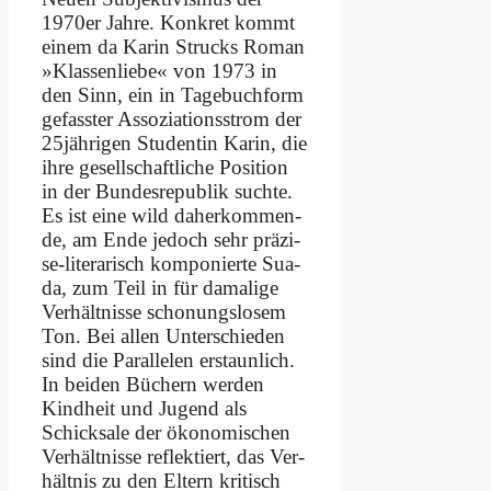
1970er Jah­re. Kon­kret kommt
ei­nem da Ka­rin Strucks Ro­man
»Klas­sen­lie­be« von 1973 in
den Sinn, ein in Ta­ge­buch­form
ge­fass­ter As­so­zia­ti­ons­strom der
25jährigen Stu­den­tin Ka­rin, die
ih­re ge­sell­schaft­li­che Po­si­ti­on
in der Bun­des­re­pu­blik such­te.
Es ist ei­ne wild da­her­kom­men­
de, am En­de je­doch sehr prä­zi­
se-li­te­ra­risch kom­po­nier­te Sua­
da, zum Teil in für da­ma­li­ge
Ver­hält­nis­se scho­nungs­lo­sem
Ton. Bei al­len Un­ter­schie­den
sind die Par­al­le­len er­staun­lich.
In bei­den Bü­chern wer­den
Kind­heit und Ju­gend als
Schick­sa­le der öko­no­mi­schen
Ver­hält­nis­se re­flek­tiert, das Ver­
hält­nis zu den El­tern kri­tisch