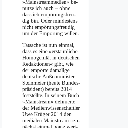
»Main­stream­m­e­di­en« be­
nut­ze ich auch – oh­ne
dass ich em­pö­rungs­freu­
dig bin. Oder min­de­stens
nicht em­pö­rungs­freu­dig
um der Em­pö­rung wil­len.
Tat­sa­che ist nun ein­mal,
dass es ei­ne »er­staun­li­che
Ho­mo­ge­ni­tät in deut­schen
Re­dak­tio­nen« gibt, wie
der em­pör­te da­ma­li­ge
deut­sche Au­ßen­mi­ni­ster
Stein­mei­er (heu­te Bun­des­
prä­si­dent) be­reits 2014
fest­stell­te. In sei­nem Buch
»Main­stream« de­fi­nier­te
der Me­di­en­wis­sen­schaft­ler
Uwe Krü­ger 2014 den
me­dia­len Main­stream »zu­
nächst ein­mal, ganz wert­