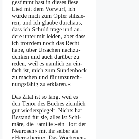
ge­stimmt hast in die­ses fie­se
Lied mit dem Vor­wurf, ich
wür­de mich zum Op­fer sti­li­sie­
ren, und ich glau­be durch­aus,
dass ich Schuld tra­ge und an­
de­re un­ter mir lei­den, aber dass
ich trotz­dem noch das Recht
ha­be, über Ur­sa­chen nach­zu­
den­ken und auch dar­über zu
re­den, weil es näm­lich zu ein­
fach ist, mich zum Sün­den­bock
zu ma­chen und für un­zu­rech­
nungs­fä­hig zu er­klä­ren.«
Das Zi­tat ist so lang, weil es
den Te­nor des Bu­ches ziem­lich
gut wie­der­spie­gelt. Nichts hat
Be­stand für sie, al­les ist Schi­
mä­re, die Fa­mi­lie »ein Hort der
Neu­ro­sen« mit ihr sel­ber als
»Herr­sche­rin«. Das Wo­chen­en­