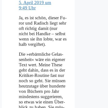
5. April 2019 um
9:49 Uhr
Ja, es ist schön, die­ser Fu­
ror und Ra­disch liegt sehr
oft rich­tig da­mit (nur
nicht bei Hand­ke – selbst
wenn sie ihn lob­te, war es
halb ver­gif­tet).
Die »er­bärm­li­che Ge­las­
sen­heit« wä­re ein ei­ge­ner
Text wert. Mei­ne The­se
geht da­hin, dass es in der
Kri­ti­ker-Rou­ti­ne fast nur
noch so geht. Sie müs­sen
heut­zu­ta­ge über hun­der­te
von Bü­chern pro Jahr
min­de­stens sug­ge­rie­ren,
so et­was wie ei­nen Über­
blick zu ha­ben. Sie müs­