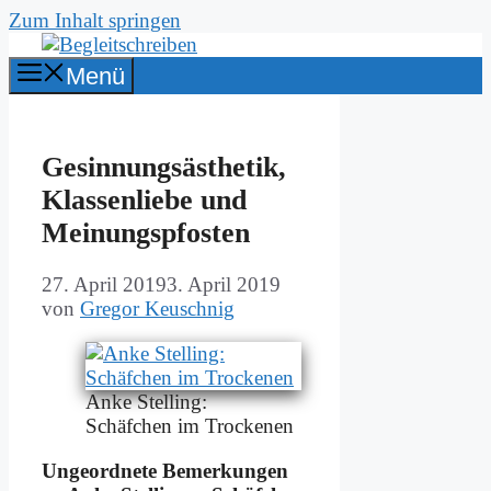
Zum Inhalt springen
Menü
Ge­sin­nungs­äs­the­tik,
Klas­sen­lie­be und
Mei­nungs­pfo­sten
27. April 2019
3. April 2019
von
Gregor Keuschnig
An­ke Stel­ling:
Schäf­chen im Trocke­nen
Un­ge­ord­ne­te Be­mer­kun­gen