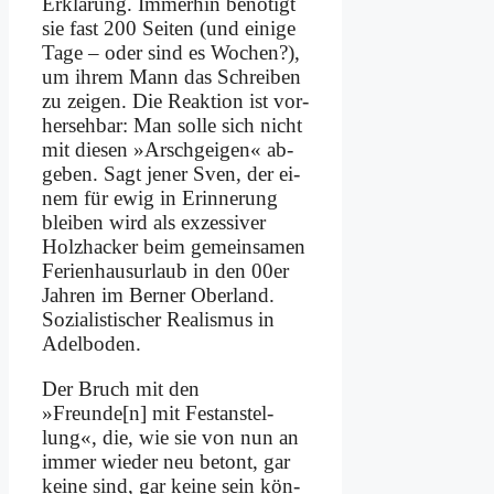
Er­klä­rung. Im­mer­hin be­nö­tigt
sie fast 200 Sei­ten (und ei­ni­ge
Ta­ge – oder sind es Wo­chen?),
um ih­rem Mann das Schrei­ben
zu zei­gen. Die Re­ak­ti­on ist vor­
her­seh­bar: Man sol­le sich nicht
mit die­sen »Arsch­gei­gen« ab­
ge­ben. Sagt je­ner Sven, der ei­
nem für ewig in Er­in­ne­rung
blei­ben wird als ex­zes­si­ver
Holz­hacker beim ge­mein­sa­men
Fe­ri­en­haus­ur­laub in den 00er
Jah­ren im Ber­ner Ober­land.
So­zia­li­sti­scher Rea­lis­mus in
Adel­bo­den.
Der Bruch mit den
»Freunde[n] mit Fest­an­stel­
lung«, die, wie sie von nun an
im­mer wie­der neu be­tont, gar
kei­ne sind, gar kei­ne sein kön­