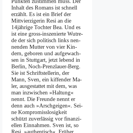
Punk­ten zu­stim­men muss. Der
In­halt des Ro­mans ist schnell
er­zählt. Es ist ein Brief der
Mitt­vier­zi­ge­rin Re­si an die
14jährige Toch­ter Bea. Und es
ist ei­ne gross-in­sze­nier­te Wut­re­
de der sich po­li­tisch links nen­
nen­den Mut­ter von vier Kin­
dern, ge­bo­ren und auf­ge­wach­
sen in Stutt­gart, jetzt le­bend in
Ber­lin, Noch-Prenz­lau­er-Berg.
Sie ist Schrift­stel­le­rin, der
Mann, Sven, ein kif­fen­der Ma­
ler, aus­ge­stat­tet mit dem, was
man in­zwi­schen »Hal­tung«
nennt. Die Freun­de nennt er
denn auch »Arsch­gei­gen«. Sei­
ne Kom­pro­miss­lo­sig­keit
schützt zu­ver­läs­sig vor fi­nan­zi­
el­len Ein­nah­men. Sven ist, so
Re­si, »au­then­tisch«. Frü­her