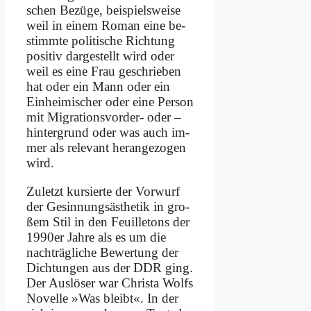
schen Be­zü­ge, bei­spiels­wei­se
weil in ei­nem Ro­man ei­ne be­
stimm­te po­li­ti­sche Rich­tung
po­si­tiv dar­ge­stellt wird oder
weil es ei­ne Frau ge­schrie­ben
hat oder ein Mann oder ein
Ein­hei­mi­scher oder ei­ne Per­son
mit Mi­gra­ti­ons­vor­der- oder –
hin­ter­grund oder was auch im­
mer als re­le­vant her­an­ge­zo­gen
wird.
Zu­letzt kur­sier­te der Vor­wurf
der Ge­sin­nungs­äs­the­tik in gro­
ßem Stil in den Feuil­le­tons der
1990er Jah­re als es um die
nach­träg­li­che Be­wer­tung der
Dich­tun­gen aus der DDR ging.
Der Aus­lö­ser war Chri­sta Wolfs
No­vel­le »Was bleibt«. In der