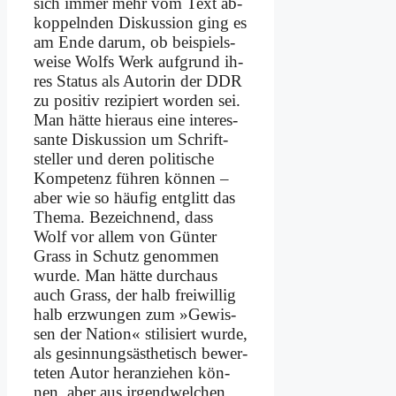
sich im­mer mehr vom Text ab­
kop­peln­den Dis­kus­si­on ging es
am En­de dar­um, ob bei­spiels­
wei­se Wolfs Werk auf­grund ih­
res Sta­tus als Au­torin der DDR
zu po­si­tiv re­zi­piert wor­den sei.
Man hät­te hier­aus ei­ne in­ter­es­
san­te Dis­kus­si­on um Schrift­
stel­ler und de­ren po­li­ti­sche
Kom­pe­tenz füh­ren kön­nen –
aber wie so häu­fig ent­glitt das
The­ma. Be­zeich­nend, dass
Wolf vor al­lem von Gün­ter
Grass in Schutz ge­nom­men
wur­de. Man hät­te durch­aus
auch Grass, der halb frei­wil­lig
halb er­zwun­gen zum »Ge­wis­
sen der Na­ti­on« sti­li­siert wur­de,
als ge­sin­nungs­äs­the­tisch be­wer­
te­ten Au­tor her­an­zie­hen kön­
nen, aber aus ir­gend­wel­chen