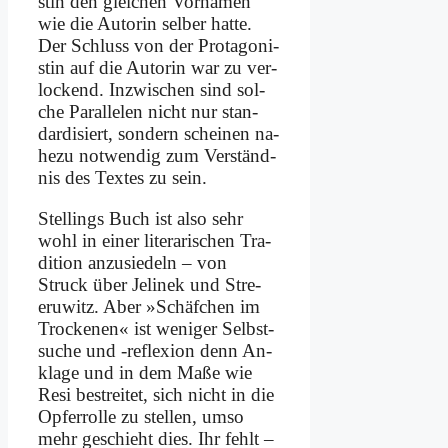
stin den glei­chen Vor­na­men
wie die Au­torin sel­ber hat­te.
Der Schluss von der Prot­ago­ni­
stin auf die Au­torin war zu ver­
lockend. In­zwi­schen sind sol­
che Par­al­le­len nicht nur stan­
dar­di­siert, son­dern schei­nen na­
he­zu not­wen­dig zum Ver­ständ­
nis des Tex­tes zu sein.
Stel­lings Buch ist al­so sehr
wohl in ei­ner li­te­ra­ri­schen Tra­
di­ti­on an­zu­sie­deln – von
Struck über Je­li­nek und Stre­
eru­witz. Aber »Schäf­chen im
Trocke­nen« ist we­ni­ger Selbst­
su­che und ‑re­fle­xi­on denn An­
kla­ge und in dem Ma­ße wie
Re­si be­strei­tet, sich nicht in die
Op­fer­rol­le zu stel­len, um­so
mehr ge­schieht dies. Ihr fehlt –