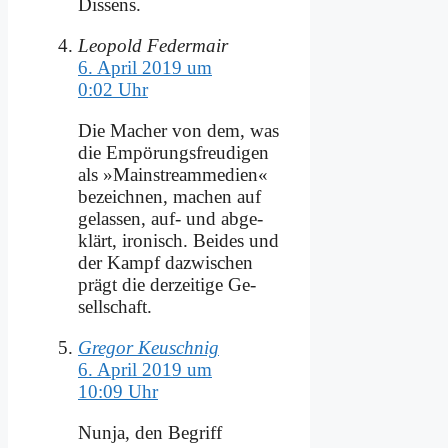
Dis­sens.
Leopold Federmair
6. April 2019 um
0:02 Uhr
Die Ma­cher von dem, was
die Em­pö­rungs­freu­di­gen
als »Main­stream­m­e­di­en«
be­zeich­nen, ma­chen auf
ge­las­sen, auf- und ab­ge­
klärt, iro­nisch. Bei­des und
der Kampf da­zwi­schen
prägt die der­zei­ti­ge Ge­
sell­schaft.
Gregor Keuschnig
6. April 2019 um
10:09 Uhr
Nun­ja, den Be­griff