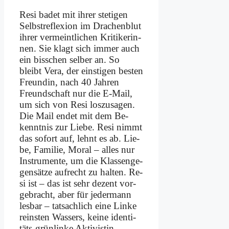
Re­si ba­det mit ih­rer ste­ti­gen
Selbst­re­fle­xi­on im Dra­chen­blut
ih­rer ver­meint­li­chen Kri­ti­ke­rin­
nen. Sie klagt sich im­mer auch
ein biss­chen sel­ber an. So
bleibt Ve­ra, der ein­sti­gen be­sten
Freun­din, nach 40 Jah­ren
Freund­schaft nur die E‑Mail,
um sich von Re­si los­zu­sa­gen.
Die Mail en­det mit dem Be­
kennt­nis zur Lie­be. Re­si nimmt
das so­fort auf, lehnt es ab. Lie­
be, Fa­mi­lie, Mo­ral – al­les nur
In­stru­men­te, um die Klas­sen­ge­
gen­sät­ze auf­recht zu hal­ten. Re­
si ist – das ist sehr de­zent vor­
ge­bracht, aber für je­der­mann
les­bar – tat­sach­lich ei­ne Lin­ke
rein­sten Was­sers, kei­ne iden­ti­
täts-grün­lin­ke Ak­ti­vi­stin..