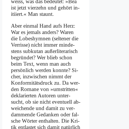
weiss, was das be­deu­tet: »Bea
ist jetzt vier­zehn und ge­hört in­
iti­iert.« Man staunt.
Aber ein­mal Hand aufs Herz:
War es je­mals an­ders? Wa­ren
die Lo­bes­hym­nen (sel­te­ner die
Ver­ris­se) nicht im­mer min­de­
stens sub­ku­tan au­ßer­li­te­ra­risch
be­grün­det? Wer blieb schon
beim Text, wenn man auch
per­sön­lich wer­den konn­te? Si­
cher, in­zwi­schen nimmt der
Kon­for­mi­täts­druck zu. Da wer­
den Ro­ma­ne von »um­strit­ten«
de­kla­rier­ten Au­toren un­ter­
sucht, ob sie nicht even­tu­ell ab­
wei­chen­de und da­mit zu ver­
dam­men­de Ge­dan­ken oder fal­
sche Wör­ter ent­hal­ten. Die Kri­
tik ent­la­stet sich da­mit na­tür­lich