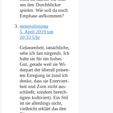
sen den Durch­blicker
spie­len
. Wie soll da noch
Em­pha­se auf­kom­men?
metepsilonema
5. April 2019 um
20:33 Uhr
Ge­las­sen­heit, tat­säch­li­che,
se­he ich fast nir­gends. Ich
hal­te sie für ein ho­hes
Gut, ge­ra­de weil sie Wi­
der­part der über­all prä­sen­
ten Er­re­gung ist (und ich
den­ke, dass sie Ener­viert­
heit und Zorn nicht aus­
schließt, son­dern be­rech­
tig­ten kul­ti­viert). Ein Stil
ist sie al­ler­dings nicht,
viel­leicht er­klärt das den