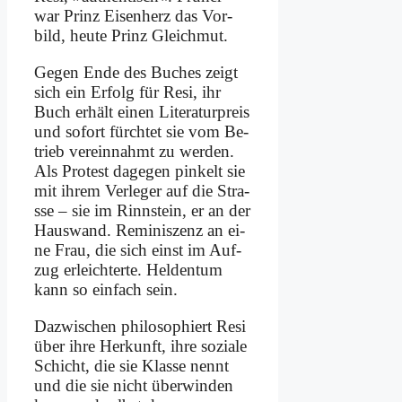
war Prinz Ei­sen­herz das Vor­
bild, heu­te Prinz Gleich­mut.
Ge­gen En­de des Bu­ches zeigt
sich ein Er­folg für Re­si, ihr
Buch er­hält ei­nen Li­te­ra­tur­preis
und so­fort fürch­tet sie vom Be­
trieb ver­ein­nahmt zu wer­den.
Als Pro­test da­ge­gen pin­kelt sie
mit ih­rem Ver­le­ger auf die Stra­
sse – sie im Rinn­stein, er an der
Haus­wand. Re­mi­nis­zenz an ei­
ne Frau, die sich einst im Auf­
zug er­leich­ter­te. Hel­den­tum
kann so ein­fach sein.
Da­zwi­schen phi­lo­so­phiert Re­si
über ih­re Her­kunft, ih­re so­zia­le
Schicht, die sie Klas­se nennt
und die sie nicht über­win­den