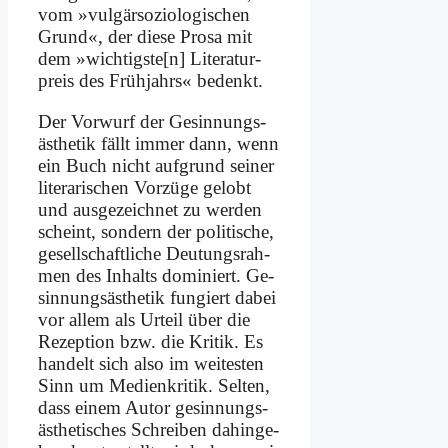
vom »vul­gär­so­zio­lo­gi­schen
Grund«, der die­se Pro­sa mit
dem »wichtigste[n] Li­te­ra­tur­
preis des Früh­jahrs« be­denkt.
Der Vor­wurf der Ge­sin­nungs­
äs­the­tik fällt im­mer dann, wenn
ein Buch nicht auf­grund sei­ner
li­te­ra­ri­schen Vor­zü­ge ge­lobt
und aus­ge­zeich­net zu wer­den
scheint, son­dern der po­li­ti­sche,
ge­sell­schaft­li­che Deu­tungs­rah­
men des In­halts do­mi­niert. Ge­
sin­nungs­äs­the­tik fun­giert da­bei
vor al­lem als Ur­teil über die
Re­zep­ti­on bzw. die Kri­tik. Es
han­delt sich al­so im wei­te­sten
Sinn um Me­di­en­kri­tik. Sel­ten,
dass ei­nem Au­tor ge­sin­nungs­
äs­the­ti­sches Schrei­ben da­hin­ge­