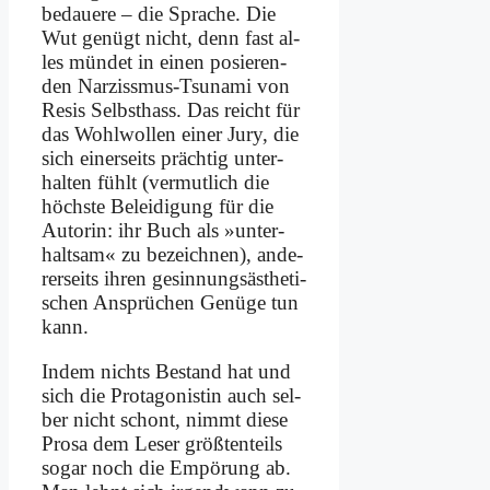
be­daue­re – die Spra­che. Die
Wut ge­nügt nicht, denn fast al­
les mün­det in ei­nen po­sie­ren­
den Nar­ziss­mus-Tsu­na­mi von
Re­sis Selbst­hass. Das reicht für
das Wohl­wol­len ei­ner Ju­ry, die
sich ei­ner­seits präch­tig un­ter­
hal­ten fühlt (ver­mut­lich die
höch­ste Be­lei­di­gung für die
Au­torin: ihr Buch als »un­ter­
halt­sam« zu be­zeich­nen), an­de­
rer­seits ih­ren ge­sin­nungs­äs­the­ti­
schen An­sprü­chen Ge­nü­ge tun
kann.
In­dem nichts Be­stand hat und
sich die Prot­ago­ni­stin auch sel­
ber nicht schont, nimmt die­se
Pro­sa dem Le­ser größ­ten­teils
so­gar noch die Em­pö­rung ab.