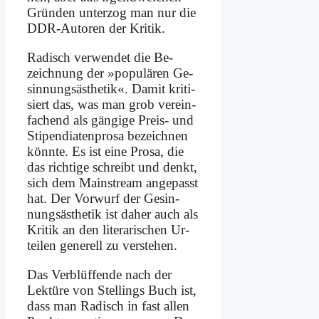
Grün­den un­ter­zog man nur die
DDR-Au­toren der Kri­tik.
Ra­disch ver­wen­det die Be­
zeich­nung der »po­pu­lä­ren Ge­
sin­nungs­äs­the­tik«. Da­mit kri­ti­
siert das, was man grob ver­ein­
fa­chend als gän­gi­ge Preis- und
Sti­pen­dia­ten­pro­sa be­zeich­nen
könn­te. Es ist ei­ne Pro­sa, die
das rich­ti­ge schreibt und denkt,
sich dem Main­stream an­ge­passt
hat. Der Vor­wurf der Ge­sin­
nungs­äs­the­tik ist da­her auch als
Kri­tik an den li­te­ra­ri­schen Ur­
tei­len ge­ne­rell zu ver­ste­hen.
Das Ver­blüf­fen­de nach der
Lek­tü­re von Stel­lings Buch ist,
dass man Ra­disch in fast al­len