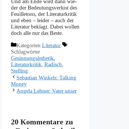
Und am En­de wird dann wie­
der der Be­deu­tungs­ver­lust des
Feuil­le­tons, der Li­te­ra­tur­kri­tik
und eben – lei­der – auch der
Li­te­ra­tur be­klagt. Da­bei wol­len
doch al­le nur das Be­ste.
Kategorien
Literatur
Schlagwörter
Gesinnungsästhetik
,
Literaturkritik
,
Radisch
,
Stelling
Se­ba­sti­an Win­kels: Tal­king
Mo­ney
An­ge­la Leh­ner: Va­ter un­ser
20 Kommentare zu