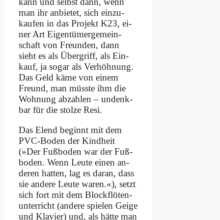
kann und selbst dann, wenn
man ihr an­bie­tet, sich ein­zu­
kau­fen in das Pro­jekt K23, ei­
ner Art Ei­gen­tü­mer­ge­mein­
schaft von Freun­den, dann
sieht es als Über­griff, als Ein­
kauf, ja so­gar als Ver­höh­nung.
Das Geld kä­me von ei­nem
Freund, man müss­te ihm die
Woh­nung ab­zah­len – un­denk­
bar für die stol­ze Re­si.
Das Elend be­ginnt mit dem
PVC-Bo­den der Kind­heit
(»Der Fuß­bo­den war der Fuß­
bo­den. Wenn Leu­te ei­nen an­
de­ren hat­ten, lag es dar­an, dass
sie an­de­re Leu­te wa­ren.«), setzt
sich fort mit dem Block­flö­ten­
un­ter­richt (an­de­re spie­len Gei­ge
und Kla­vier) und, als hät­te man