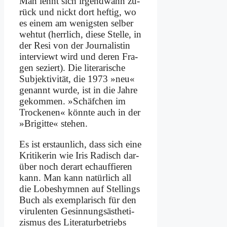
Man lehnt sich ir­gend­wann zu­
rück und nickt dort hef­tig, wo
es ei­nem am we­nig­sten sel­ber
weh­tut (herr­lich, die­se Stel­le, in
der Re­si von der Jour­na­li­stin
in­ter­viewt wird und de­ren Fra­
gen se­ziert). Die li­te­ra­ri­sche
Sub­jek­ti­vi­tät, die 1973 »neu«
ge­nannt wur­de, ist in die Jah­re
ge­kom­men. »Schäf­chen im
Trocke­nen« könn­te auch in der
»Bri­git­te« ste­hen.
Es ist er­staun­lich, dass sich ei­ne
Kri­ti­ke­rin wie Iris Ra­disch dar­
über noch der­art echauf­fie­ren
kann. Man kann na­tür­lich all
die Lo­bes­hym­nen auf Stel­lings
Buch als ex­em­pla­risch für den
vi­ru­len­ten Ge­sin­nungs­äs­the­ti­
zis­mus des Li­te­ra­tur­be­triebs