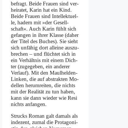
be­fragt. Bei­de Frau­en sind ver­
hei­ra­tet, Ka­rin hat ein Kind.
Bei­de Frau­en sind In­tel­lek­tu­el­
le, ha­dern mit »der Ge­sell­
schaft«. Auch Ka­rin fühlt sich
ge­fan­gen in ih­rer Klas­se (da­her
der Ti­tel des Bu­ches). Sie sieht
sich un­fä­hig dort al­lei­ne aus­zu­
bre­chen – und flüch­tet sich in
ein Ver­hält­nis mit ei­nem Dich­
ter (zu­ge­ge­ben, ein an­de­rer
Ver­lauf). Mit den Maul­hel­den-
Lin­ken, die auf ab­strak­ten Mo­
del­len her­um­rei­ten, die nichts
mit der Rea­li­tät zu tun ha­ben,
kann sie dann wie­der wie Re­si
nichts an­fan­gen.
Strucks Ro­man galt da­mals als
in­de­zent, zu­mal die Prot­ago­ni­