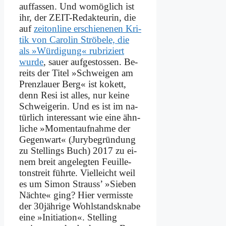
auf­fas­sen. Und wo­mög­lich ist
ihr, der ZEIT-Re­dak­teu­rin, die
auf
zeit­on­line er­schie­ne­nen Kri­
tik von Ca­ro­lin Strö­be­le, die
als »Wür­di­gung« ru­bri­ziert
wur­de
, sau­er auf­ge­sto­ssen. Be­
reits der Ti­tel »Schwei­gen am
Prenz­lau­er Berg« ist ko­kett,
denn Re­si ist al­les, nur kei­ne
Schwei­ge­rin. Und es ist im na­
tür­lich in­ter­es­sant wie ei­ne ähn­
li­che »Mo­ment­auf­nah­me der
Ge­gen­wart« (Ju­ry­be­grün­dung
zu Stel­lings Buch) 2017 zu ei­
nem breit an­ge­leg­ten Feuil­le­
ton­streit führ­te. Viel­leicht weil
es um Si­mon Strauss’ »Sie­ben
Näch­te« ging? Hier ver­miss­te
der 30jährige Wohl­stands­kna­be
ei­ne »In­itia­ti­on«. Stel­ling