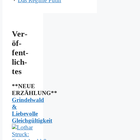
Das Re­gime Pu­tin
Ver­
öf­
fent­
lich­
tes
**NEUE
ERZÄHLUNG**
Grindelwald
&
Liebevolle
Gleichgültigkeit