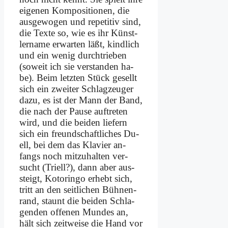
ei­ge­nen Kom­po­si­tio­nen, die
aus­ge­wo­gen und re­pe­ti­tiv sind,
die Tex­te so, wie es ihr Künst­
ler­na­me er­war­ten läßt, kind­lich
und ein we­nig durch­trie­ben
(so­weit ich sie ver­stan­den ha­
be). Beim letz­ten Stück ge­sellt
sich ein zwei­ter Schlag­zeu­ger
da­zu, es ist der Mann der Band,
die nach der Pau­se auf­tre­ten
wird, und die bei­den lie­fern
sich ein freund­schaft­li­ches Du­
ell, bei dem das Kla­vier an­
fangs noch mit­zu­hal­ten ver­
sucht (Tri­ell?), dann aber aus­
steigt, Ko­torin­go er­hebt sich,
tritt an den seit­li­chen Büh­nen­
rand, staunt die bei­den Schla­
gen­den of­fe­nen Mun­des an,
hält sich zeit­wei­se die Hand vor