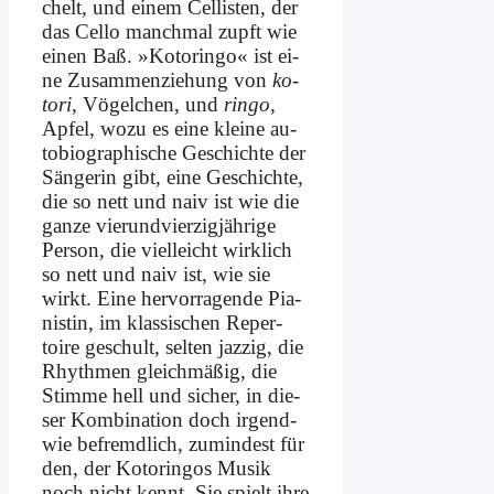
chelt, und ei­nem Cel­li­sten, der
das Cel­lo manch­mal zupft wie
ei­nen Baß. »Ko­torin­go« ist ei­
ne Zu­sam­men­zie­hung von
ko­
to­ri
, Vö­gel­chen, und
rin­go
,
Ap­fel, wo­zu es ei­ne klei­ne au­
to­bio­gra­phi­sche Ge­schich­te der
Sän­ge­rin gibt, ei­ne Ge­schich­te,
die so nett und na­iv ist wie die
gan­ze vier­und­vier­zig­jäh­ri­ge
Per­son, die viel­leicht wirk­lich
so nett und na­iv ist, wie sie
wirkt. Ei­ne her­vor­ra­gen­de Pia­
ni­stin, im klas­si­schen Re­per­
toire ge­schult, sel­ten jaz­zig, die
Rhyth­men gleich­mä­ßig, die
Stim­me hell und si­cher, in die­
ser Kom­bi­na­ti­on doch ir­gend­
wie be­fremd­lich, zu­min­dest für
den, der Ko­torin­gos Mu­sik
noch nicht kennt. Sie spielt ih­re