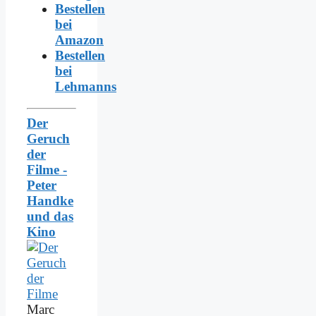
Bestellen
bei
Amazon
Bestellen
bei
Lehmanns
Der
Geruch
der
Filme -
Peter
Handke
und das
Kino
Marc