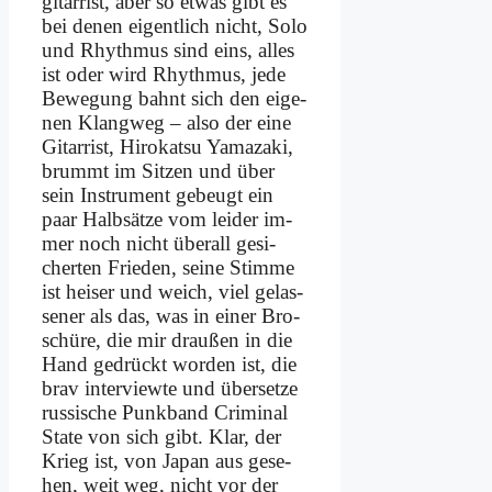
gi­tar­rist, aber so et­was gibt es
bei de­nen ei­gent­lich nicht, So­lo
und Rhyth­mus sind eins, al­les
ist oder wird Rhyth­mus, je­de
Be­we­gung bahnt sich den ei­ge­
nen Klang­weg – al­so der ei­ne
Gi­tar­rist, Hi­ro­katsu Yama­za­ki,
brummt im Sit­zen und über
sein In­stru­ment ge­beugt ein
paar Halb­sät­ze vom lei­der im­
mer noch nicht über­all ge­si­
cher­ten Frie­den, sei­ne Stim­me
ist hei­ser und weich, viel ge­las­
se­ner als das, was in ei­ner Bro­
schü­re, die mir drau­ßen in die
Hand ge­drückt wor­den ist, die
brav in­ter­view­te und über­set­ze
rus­si­sche Punk­band Cri­mi­nal
Sta­te von sich gibt. Klar, der
Krieg ist, von Ja­pan aus ge­se­
hen, weit weg, nicht vor der