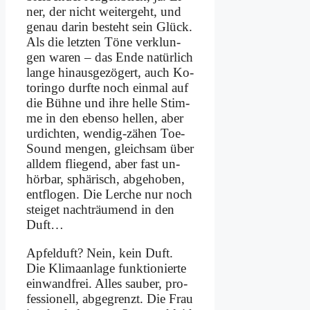
ner, der nicht wei­ter­geht, und
ge­nau dar­in be­steht sein Glück.
Als die letz­ten Tö­ne ver­klun­
gen wa­ren – das En­de na­tür­lich
lan­ge hin­aus­ge­zö­gert, auch Ko­
torin­go durf­te noch ein­mal auf
die Büh­ne und ih­re hel­le Stim­
me in den eben­so hel­len, aber
ur­dich­ten, wen­dig-zä­hen Toe-
Sound men­gen, gleich­sam über
all­dem flie­gend, aber fast un­
hör­bar, sphä­risch, ab­ge­ho­ben,
ent­flo­gen. Die Ler­che nur noch
stei­get nach­träu­mend in den
Duft…
Ap­fel­duft? Nein, kein Duft.
Die Kli­ma­an­la­ge funk­tio­nier­te
ein­wand­frei. Al­les sau­ber, pro­
fes­sio­nell, ab­ge­grenzt. Die Frau