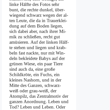
lin­ke Hälf­te des Fo­tos sehr
bunt, die rech­te dun­kel, über­
wie­gend schwarz we­gen der al­
ten Leu­te, die da in Trau­er­klei­
dung auf dem Bo­den lie­gen,
sich da­bei aber, nach ih­rer Mi­
mik zu schlie­ßen, recht gut
amü­sie­ren. Auf der lin­ken Hälf­
te ste­hen und lie­gen und krab­
beln fast nack­te, nur mit Win­
deln be­klei­de­te Ba­bys auf der
grü­nen Wie­se, ein paar Tie­re
sind auch da, ei­ne gro­ße
Schild­krö­te, ein Fuchs, ein
klei­nes Nas­horn, und in der
Mit­te des Gan­zen, schwarz-
weiß oder grau-weiß, der
Atom­pilz, das Zen­tral­mo­tiv der
gan­zen An­ord­nung. Le­ben und
Tod? Le­ben und Le­ben. Oder