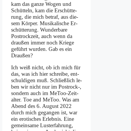
kam das gan­ze Wo­gen und
Schüt­teln, kam die Er­schüt­te­
rung, die mich be­traf, aus die­
sem Kör­per. Mu­si­ka­li­sche Er­
schüt­te­rung. Wun­der­ba­re
Postrock­zeit, auch wenn da
drau­ßen im­mer noch Krie­ge
ge­führt wur­den. Gab es ein
Drau­ßen?
Ich weiß nicht, ob ich mich für
das, was ich hier schrei­be, ent­
schul­di­gen muß. Schließ­lich le­
ben wir nicht nur im Postrock‑,
son­dern auch im Me­Too-Zeit­
al­ter. Toe and Me­Too. Was am
Abend des 6. Au­gust 2022
durch mich ge­gan­gen ist, war
ein ero­ti­sches Er­leb­nis. Ei­ne
ge­mein­sa­me Lust­erfah­rung,