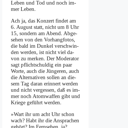
Le­ben und Tod und noch im­
mer Le­ben.
Ach ja, das Kon­zert fin­det am
6. Au­gust statt, nicht um 8 Uhr
15, son­dern am Abend. Ab­ge­
se­hen von den Vor­hang­fo­tos,
die bald im Dun­kel ver­schwin­
den wer­den, ist nicht viel da­
von zu mer­ken. Der Mo­de­ra­tor
sagt pflicht­schul­dig ein paar
Wor­te, auch die Jün­ge­ren, auch
die Al­ter­na­ti­ven sol­len an die­
sem Tag dar­an er­in­nert wer­den
und nicht ver­ges­sen, daß es im­
mer noch Atom­waf­fen gibt und
Krie­ge ge­führt wer­den.
»Wart ihr um acht Uhr schon
wach? Habt ihr die An­spra­chen
ge­hört? Im Fern­se­hen, ja?