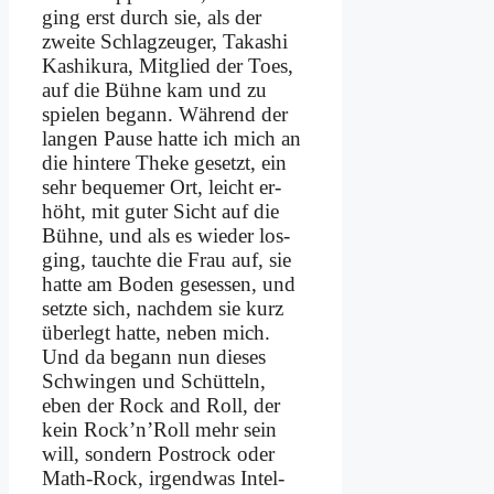
ging erst durch sie, als der
zwei­te Schlag­zeu­ger, Taka­shi
Ka­shi­ku­ra, Mit­glied der Toes,
auf die Büh­ne kam und zu
spie­len be­gann. Wäh­rend der
lan­gen Pau­se hat­te ich mich an
die hin­te­re The­ke ge­setzt, ein
sehr be­que­mer Ort, leicht er­
höht, mit gu­ter Sicht auf die
Büh­ne, und als es wie­der los­
ging, tauch­te die Frau auf, sie
hat­te am Bo­den ge­ses­sen, und
setz­te sich, nach­dem sie kurz
über­legt hat­te, ne­ben mich.
Und da be­gann nun die­ses
Schwin­gen und Schüt­teln,
eben der Rock and Roll, der
kein Rock’n’Roll mehr sein
will, son­dern Post­rock oder
Math-Rock, ir­gend­was In­tel­