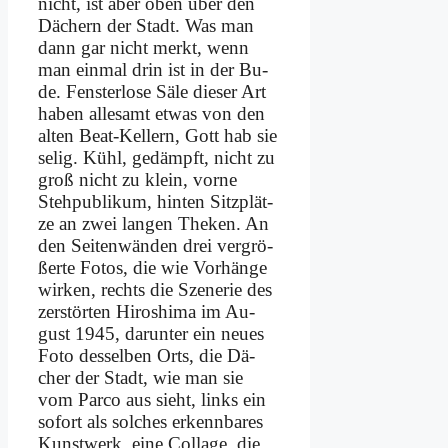
nicht, ist aber oben über den
Dä­chern der Stadt. Was man
dann gar nicht merkt, wenn
man ein­mal drin ist in der Bu­
de. Fen­ster­lo­se Sä­le die­ser Art
ha­ben al­le­samt et­was von den
al­ten Beat-Kel­lern, Gott hab sie
se­lig. Kühl, ge­dämpft, nicht zu
groß nicht zu klein, vor­ne
Steh­pu­bli­kum, hin­ten Sitz­plät­
ze an zwei lan­gen The­ken. An
den Sei­ten­wän­den drei ver­grö­
ßer­te Fo­tos, die wie Vor­hän­ge
wir­ken, rechts die Sze­ne­rie des
zer­stör­ten Hi­ro­shi­ma im Au­
gust 1945, dar­un­ter ein neu­es
Fo­to des­sel­ben Orts, die Dä­
cher der Stadt, wie man sie
vom Par­co aus sieht, links ein
so­fort als sol­ches er­kenn­ba­res
Kunst­werk, ei­ne Col­la­ge, die