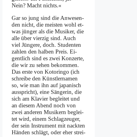
Nein? Macht nichts.«
Gar so jung sind die An­we­sen­
den nicht, die mei­sten wohl et­
was jün­ger als die Mu­si­ker, die
al­le über vier­zig sind. Auch
viel Jün­ge­re, doch. Stu­den­ten
zah­len den hal­ben Preis. Ei­
gent­lich sind es zwei Kon­zer­te,
die wir zu se­hen be­kom­men.
Das er­ste von Ko­torin­go (ich
schrei­be den Künst­ler­na­men
so, wie man ihn auf ja­pa­nisch
aus­spricht), ei­ne Sän­ge­rin, die
sich am Kla­vier be­glei­tet und
an die­sem Abend noch von
zwei an­de­ren Mu­si­kern be­glei­
tet wird, ei­nem Schlag­zeu­ger,
der sein In­stru­ment mit nack­ten
Hän­den schlägt, oder eher strei­