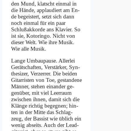
den Mund, klatscht ein­mal in
die Hän­de, ap­plau­diert am En­
de be­gei­stert, setzt sich dann
noch ein­mal für ein paar
Schluß­ak­kor­de ans Kla­vier. So
ist sie, Ko­torin­go. Nicht von
die­ser Welt. Wie ih­re Mu­sik.
Wie al­le Mu­sik.
Lan­ge Um­bau­pau­se. Al­ler­lei
Ge­rät­schaf­ten, Ver­stär­ker, Syn­
the­si­zer, Ver­zer­rer. Die bei­den
Gi­tar­ri­sten von Toe, ge­stan­de­ne
Män­ner, ste­hen ein­an­der ge­
gen­über, mit viel Leer­raum
zwi­schen ih­nen, da­mit sich die
Klän­ge rich­tig be­geg­nen; hin­
ten in der Mit­te das Schlag­
zeug, der Bas­sist wie üb­lich ein
we­nig ab­seits. Auch der Lead­