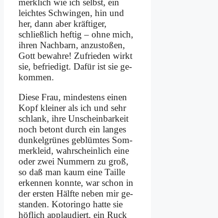
merk­lich wie ich selbst, ein
leich­tes Schwin­gen, hin und
her, dann aber kräf­ti­ger,
schließ­lich hef­tig – oh­ne mich,
ih­ren Nach­barn, an­zu­sto­ßen,
Gott be­wah­re! Zu­frie­den wirkt
sie, be­frie­digt. Da­für ist sie ge­
kom­men.
Die­se Frau, min­de­stens ei­nen
Kopf klei­ner als ich und sehr
schlank, ih­re Un­schein­bar­keit
noch be­tont durch ein lan­ges
dun­kel­grü­nes ge­blüm­tes Som­
mer­kleid, wahr­schein­lich ei­ne
oder zwei Num­mern zu groß,
so daß man kaum ei­ne Tail­le
er­ken­nen konn­te, war schon in
der er­sten Hälf­te ne­ben mir ge­
stan­den. Ko­torin­go hat­te sie
höf­lich ap­plau­diert, ein Ruck