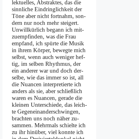
lek­tu­el­les, Ab­strak­tes, das die
sinn­li­che Ein­dring­lich­keit der
Tö­ne aber nicht fort­nahm, son­
dern nur noch mehr stei­gert.
Un­will­kür­lich be­gann ich mit­
zu­emp­fin­den, was die Frau
emp­fand, ich spür­te die Mu­sik
in ih­rem Kör­per, be­weg­te mich
selbst, wenn auch we­ni­ger hef­
tig, im sel­ben Rhyth­mus, der
ein an­de­rer war und doch der­
sel­be, wie das im­mer so ist, all
die Nu­an­cen in­ter­pre­tier­te ich
an­ders als sie, aber schließ­lich
wa­ren es Nu­an­cen, ge­ra­de die
klei­nen Un­ter­schie­de, das leich­
te Ge­gen­ein­an­der­schwin­gen,
brach­ten uns noch nä­her zu­
sam­men. Mehr­mals schiel­te ich
zu ihr hin­über, viel konn­te ich
in dem Drei­vier­tel­dun­kel nicht