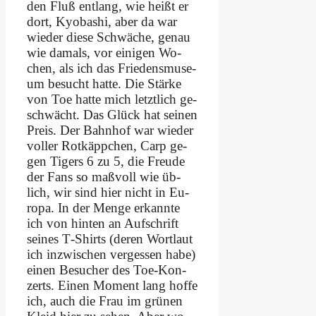
den Fluß ent­lang, wie heißt er
dort, Kyo­ba­shi, aber da war
wie­der die­se Schwä­che, ge­nau
wie da­mals, vor ei­ni­gen Wo­
chen, als ich das Frie­dens­mu­se­
um be­sucht hat­te. Die Stär­ke
von Toe hat­te mich letzt­lich ge­
schwächt. Das Glück hat sei­nen
Preis. Der Bahn­hof war wie­der
vol­ler Rot­käpp­chen, Carp ge­
gen Ti­gers 6 zu 5, die Freu­de
der Fans so maß­voll wie üb­
lich, wir sind hier nicht in Eu­
ro­pa. In der Men­ge er­kann­te
ich von hin­ten an Auf­schrift
sei­nes T‑Shirts (de­ren Wort­laut
ich in­zwi­schen ver­ges­sen ha­be)
ei­nen Be­su­cher des Toe-Kon­
zerts. Ei­nen Mo­ment lang hof­fe
ich, auch die Frau im grü­nen