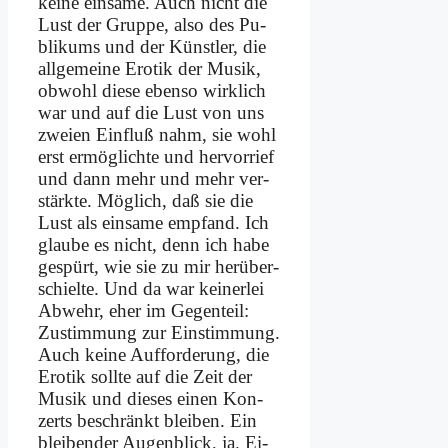
kei­ne ein­sa­me. Auch nicht die
Lust der Grup­pe, al­so des Pu­
bli­kums und der Künst­ler, die
all­ge­mei­ne Ero­tik der Mu­sik,
ob­wohl die­se eben­so wirk­lich
war und auf die Lust von uns
zwei­en Ein­fluß nahm, sie wohl
erst er­mög­lich­te und her­vor­rief
und dann mehr und mehr ver­
stärk­te. Mög­lich, daß sie die
Lust als ein­sa­me emp­fand. Ich
glau­be es nicht, denn ich ha­be
ge­spürt, wie sie zu mir her­über­
schiel­te. Und da war kei­ner­lei
Ab­wehr, eher im Ge­gen­teil:
Zu­stim­mung zur Ein­stim­mung.
Auch kei­ne Auf­for­de­rung, die
Ero­tik soll­te auf die Zeit der
Mu­sik und die­ses ei­nen Kon­
zerts be­schränkt blei­ben. Ein
blei­ben­der Au­gen­blick, ja. Ei­