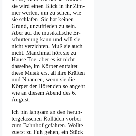
sie wird ei­nen Blick in ihr Zim­
mer wer­fen, um zu se­hen, wie
sie schla­fen. Sie hat kei­nen
Grund, un­zu­frie­den zu sein.
Aber auf die mu­si­ka­li­sche Er­
schüt­te­rung kann und will sie
nicht ver­zich­ten. Muß sie auch
nicht. Manch­mal hört sie zu
Hau­se Toe, aber es ist nicht
das­sel­be, im Kör­per ent­fal­tet
die­se Mu­sik erst all ih­re Kräf­ten
und Nu­an­cen, wenn sie die
Kör­per der Hö­ren­den so an­geht
wie an die­sem Abend des 6.
Au­gust.
Ich bin lang­sam an den her­un­
ter­ge­las­se­nen Rolläden vor­bei
zum Bahn­hof ge­fah­ren. Woll­te
zu­erst zu Fuß ge­hen, ein Stück