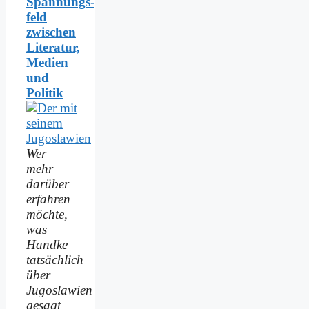
Spannungs­
feld
zwischen
Literatur,
Medien
und
Politik
Wer
mehr
darüber
erfahren
möchte,
was
Handke
tatsächlich
über
Jugoslawien
gesagt