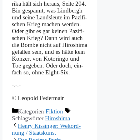
ri­ka hält sich her­aus, Sei­te 204.
Bin ge­spannt, was Lind­bergh
und sei­ne Lands­leu­te im Pa­zi­fi­
schen Krieg ma­chen wer­den.
Oder gibt es gar kei­nen Pa­zi­fi­
schen Krieg? Dann wird auch
die Bom­be nicht auf Hi­ro­shi­ma
ge­fal­len sein, und es hät­te kein
Kon­zert von Ko­torin­go und
Toe ge­ge­ben. Oder doch, ein­
fach so, oh­ne Eight-Six.
-.-.-
© Leo­pold Fe­der­mair
Kategorien
Fiktion
Schlagwörter
Hiroshima
Hen­ry Kis­sin­ger: Welt­ord­
nung / Staats­kunst