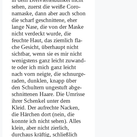
se­hen, zu­erst die wei­ße Co­ro­
na­mas­ke, dann aber auch schon
die scharf ge­schnit­te­ne, eher
lan­ge Na­se, die von der Mas­ke
nicht ver­deckt wur­de, die
feuch­te Haut, das ziem­lich fla­
che Ge­sicht, über­haupt nicht
sicht­bar, wenn sie es mir nicht
we­nig­stens ganz leicht zu­wand­
te oder ich mich ganz leicht
nach vorn neig­te, die schnur­ge­
ra­den, dunk­len, knapp über
den Schul­tern un­ge­stuft ab­ge­
schnit­te­nen Haa­re. Die Um­ris­se
ih­rer Schen­kel un­ter dem
Kleid. Der auf­rech­te Nacken,
die Här­chen dort (nein, die
konn­te ich nicht se­hen). Al­les
klein, aber nicht zier­lich,
durch­aus kräf­tig, schließ­lich