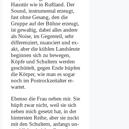
Haus­tür wie in Ruß­land. Der
Sound, in­stru­men­tal er­zeugt,
fast oh­ne Ge­sang, den die
Grup­pe auf der Büh­ne er­zeugt,
ist ge­wal­tig, da­bei al­les an­de­re
als Noi­se, im Ge­gen­teil, sehr
dif­fe­ren­ziert, nu­an­ciert und ex­
akt, aber die küh­len Lands­leu­te
be­gin­nen sich zu be­we­gen,
Köp­fe und Schul­tern wer­den
ge­schüt­telt, ge­gen En­de hüp­fen
die Kör­per, wie man es so­gar
noch im Postrock­zeit­al­ter er­
war­tet.
Eben­so die Frau ne­ben mir. Sie
hüpft zwar nicht, weil sie sich
ne­ben mich ge­setzt hat, in der
hin­ter­sten Rei­he, aber sie zuckt
mit den Schul­tern, an­fangs un­