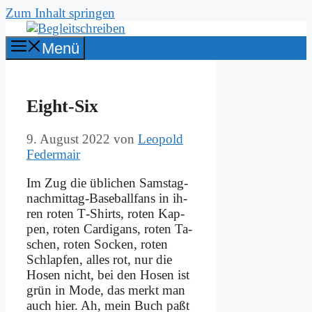
Zum Inhalt springen
Menü
Eight-Six
9. August 2022
von
Leopold
Federmair
Im Zug die üb­li­chen Sams­tag­
nach­mit­tag-Base­ball­fans in ih­
ren ro­ten T‑Shirts, ro­ten Kap­
pen, ro­ten Car­di­gans, ro­ten Ta­
schen, ro­ten Socken, ro­ten
Schlap­fen, al­les rot, nur die
Ho­sen nicht, bei den Ho­sen ist
grün in Mo­de, das merkt man
auch hier. Ah, mein Buch paßt