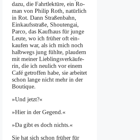
da­zu, die Fahrt­lek­tü­re, ein Ro­
man von Phil­ip Roth, na­tür­lich
in Rot. Dann Stra­ßen­bahn,
Ein­kaufs­stra­ße, Shou­ten­gai,
Par­co, das Kauf­haus für jun­ge
Leu­te, wo ich frü­her oft ein­
kau­fen war, als ich mich noch
halb­wegs jung fühl­te, plau­dern
mit mei­ner Lieb­lings­ver­käu­fe­
rin, die ich neu­lich vor ei­nem
Ca­fé ge­trof­fen ha­be, sie ar­bei­tet
schon lan­ge nicht mehr in der
Bou­tique.
»Und jetzt?«
»Hier in der Ge­gend.«
»Da gibt es doch nichts.«
Sie hat sich schon frü­her für