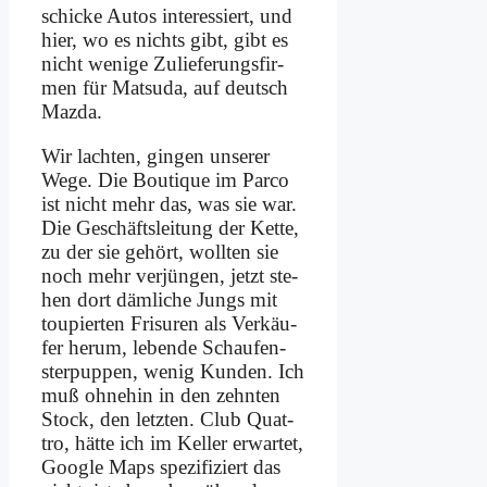
schicke Au­tos in­ter­es­siert, und
hier, wo es nichts gibt, gibt es
nicht we­ni­ge Zu­lie­fe­rungs­fir­
men für Mat­su­da, auf deutsch
Maz­da.
Wir lach­ten, gin­gen un­se­rer
We­ge. Die Bou­tique im Par­co
ist nicht mehr das, was sie war.
Die Ge­schäfts­lei­tung der Ket­te,
zu der sie ge­hört, woll­ten sie
noch mehr ver­jün­gen, jetzt ste­
hen dort däm­li­che Jungs mit
tou­pier­ten Fri­su­ren als Ver­käu­
fer her­um, le­ben­de Schau­fen­
ster­pup­pen, we­nig Kun­den. Ich
muß oh­ne­hin in den zehn­ten
Stock, den letz­ten. Club Quat­
tro, hät­te ich im Kel­ler er­war­tet,
Goog­le Maps spe­zi­fi­ziert das