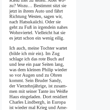
Kleid hier zu se­hen. Aber wo­
zu? Wo­zu… Be­stimmt sitzt sie
jetzt in ih­rem Au­to und fährt
Rich­tung We­sten, sa­gen wir,
nach Hats­ukai­i­chi. Oder sie
geht zu Fuß in ir­gend­ein na­hes
Wohn­vier­tel. Viel­leicht hat sie
es jetzt schon ein we­nig ei­lig.
Ich auch, mei­ne Toch­ter war­tet
(bil­de ich mir ein). Im Zug
schla­ge ich das ro­te Buch auf
und le­se ein paar Sei­ten lang,
was dem klei­nen Phil­ip wie­der
so vor Au­gen und zu Oh­ren
kommt. Sein Bru­der San­dy,
der Vier­zehn­jäh­ri­ge, ist zu­sam­
men mit sei­ner Tan­te ins Wei­ße
Haus ein­ge­la­den. Dort re­si­diert
Charles Lind­bergh, in Eu­ro­pa
ist wie­der mal Krieg und Ame­