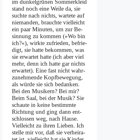
im dun­kel­grü­nen Som­mer­kleid
stand noch ei­ne Wei­le da, sie
such­te nach nichts, war­te­te auf
nie­man­den, brauch­te viel­leicht
ein paar Mi­nu­ten, um zur Be­
sin­nung zu kom­men (»Wo bin
ich?«), wirk­te zu­frie­den, be­frie­
digt, sie hat­te be­kom­men, was
sie er­war­tet hat­te (ich aber viel
mehr, denn ich hat­te gar nichts
er­war­tet). Ei­ne fast nicht wahr­
zu­neh­men­de Kopf­be­we­gung,
als wür­de sie sich be­dan­ken.
Bei den Mu­si­kern? Bei mir?
Beim Saal, bei der Mu­sik? Sie
schau­te in kei­ne be­stimm­te
Rich­tung und ging dann ent­
schlos­sen weg, nach Hau­se.
Viel­leicht zu ih­ren Lie­ben. Ich
stel­le mir vor, daß sie ver­hei­ra­
tet ist, viel­leicht hat sie Kin­der,