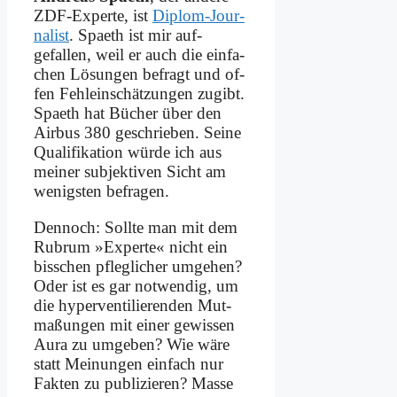
ZDF-Ex­per­te, ist
Di­plom-Jour­
na­list
. Spaeth ist mir auf­
gefallen, weil er auch die ein­fa­
chen Lö­sun­gen be­fragt und of­
fen Fehl­ein­schät­zun­gen zu­gibt.
Spaeth hat Bü­cher über den
Air­bus 380 ge­schrie­ben. Sei­ne
Qua­li­fi­ka­ti­on wür­de ich aus
mei­ner sub­jek­ti­ven Sicht am
we­nig­sten be­fra­gen.
Den­noch: Soll­te man mit dem
Ru­brum »Ex­per­te« nicht ein
biss­chen pfleg­li­cher um­ge­hen?
Oder ist es gar not­wen­dig, um
die hy­per­ven­ti­lie­ren­den Mut­
ma­ßun­gen mit ei­ner ge­wis­sen
Au­ra zu um­ge­ben? Wie wä­re
statt Mei­nun­gen ein­fach nur
Fak­ten zu pu­bli­zie­ren? Mas­se