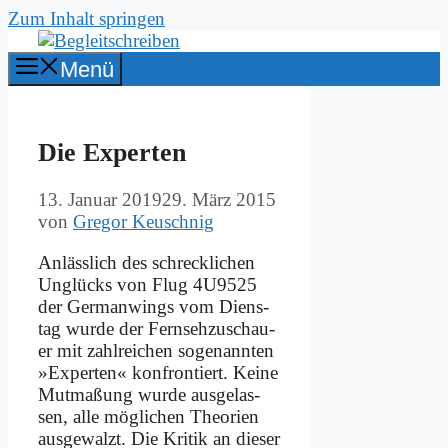
Zum Inhalt springen
Menü
Die Ex­per­ten
13. Januar 2019
29. März 2015
von
Gregor Keuschnig
An­läss­lich des schreck­li­chen
Un­glücks von Flug 4U9525
der Ger­man­wings vom Diens­
tag wur­de der Fern­seh­zu­schau­
er mit zahl­rei­chen so­ge­nann­ten
»Ex­per­ten« kon­fron­tiert. Kei­ne
Mut­ma­ßung wur­de aus­ge­las­
sen, al­le mög­li­chen Theo­rien
aus­ge­walzt. Die Kri­tik an die­ser