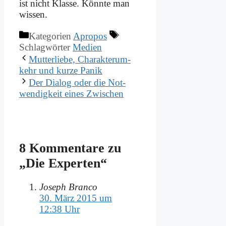
ist nicht Klas­se. Könn­te man
wis­sen.
Kategorien
Apropos
Schlagwörter
Medien
Mut­ter­lie­be, Cha­rak­ter­um­
kehr und kur­ze Pa­nik
Der Dia­log oder die Not­
wen­dig­keit ei­nes Zwi­schen
8 Kommentare zu
„Die Ex­per­ten“
Joseph Branco
30. März 2015 um
12:38 Uhr