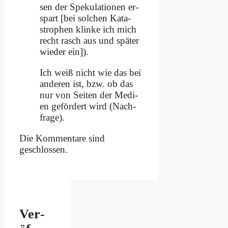
sen der Spe­ku­la­tio­nen er­
spart [bei sol­chen Ka­ta­
stro­phen klin­ke ich mich
recht rasch aus und spä­ter
wie­der ein]).
Ich weiß nicht wie das bei
an­de­ren ist, bzw. ob das
nur von Sei­ten der Me­di­
en ge­för­dert wird (Nach­
fra­ge).
Die Kommentare sind
geschlossen.
Ver­