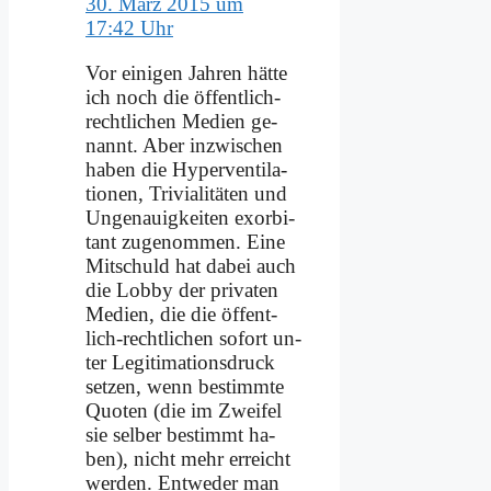
30. März 2015 um
17:42 Uhr
Vor ei­ni­gen Jah­ren hät­te
ich noch die öf­fent­lich-
recht­li­chen Me­di­en ge­
nannt. Aber in­zwi­schen
ha­ben die Hy­per­ven­ti­la­
tio­nen, Tri­via­li­tä­ten und
Un­ge­nau­ig­kei­ten ex­or­bi­
tant zu­ge­nom­men. Ei­ne
Mit­schuld hat da­bei auch
die Lob­by der pri­va­ten
Me­di­en, die die öf­fent­
lich-recht­li­chen so­fort un­
ter Le­gi­ti­ma­ti­ons­druck
set­zen, wenn be­stimm­te
Quo­ten (die im Zwei­fel
sie sel­ber be­stimmt ha­
ben), nicht mehr er­reicht
wer­den. Ent­we­der man