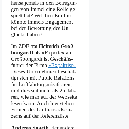
han­sa je­mals in den Be­fra­gun­
gen von Im­mel ei­ne Rol­le ge­
spielt hat? Wel­chen Ein­fluss
könn­te Im­mels En­ga­ge­ment
bei der Be­wer­tung des Un­
glücks ha­ben?
Im ZDF trat
Hein­rich Groß­
bon­gardt
als »Ex­per­te« auf.
Groß­bon­gardt ist Geschäfts­
führer der Fir­ma
»Ex­pair­ti­se«
.
Die­ses Un­ter­neh­men be­schäf­
tigt sich mit Pu­blic Re­la­ti­ons
für Luft­fahrt­or­ga­ni­sa­tio­nen,
und dies seit mehr als 25 Jah­
ren, wie man auf der Web­sei­te
le­sen kann. Auch hier ste­hen
Fir­men des Luft­han­sa-Kon­
zerns auf der Re­fe­renz­li­ste.
An­dre­as Spaeth
, der an­de­re