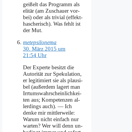
gei­ßelt das Pro­gramm als
eli­tär (am Zu­schau­er vor­
bei) oder als tri­vi­al (ef­fekt­
ha­sche­risch). Was fehlt ist
der Mut.
metepsilonema
30. März 2015 um
21:54 Uhr
Der Ex­per­te be­sitzt die
Au­to­ri­tät zur Spe­ku­la­ti­on,
er le­gi­ti­miert sie als plau­si­
bel (au­ßer­dem la­gert man
Irr­tums­wahr­schein­lich­kei­
ten aus; Kom­pe­ten­zen al­
ler­dings auch). — Ich
den­ke mir mitt­ler­wei­le:
War­um nicht ein­fach nur
war­ten? Wer will denn un­