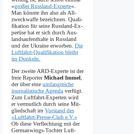
»
gro­ßer Russ­land-Ex­per­te
«.
Man könn­te ihn al­so als All­
zweck­waf­fe be­zeich­nen. Qua­li­
fi­ka­ti­on für sei­ne Russ­land-Ex­
per­ti­se hat er sich durch Aus­
lands­auf­ent­hal­te in Russ­land
und der Ukrai­ne er­wor­ben.
Die
Luft­fahrt-Qua­li­fi­ka­ti­on bleibt
im Dun­keln.
Der zwei­te ARD-Ex­per­te ist der
freie Re­por­ter
Mi­cha­el Im­mel
,
der über ei­ne
umfang­reiche
jour­na­li­sti­sche Agen­da
ver­fügt.
Zum Luft­fahrt-Ex­per­ten wird
er ver­mut­lich durch sei­ne Mit­
glied­schaft im
Vor­stand des
»Luft­fahrt-Pres­se-Club e.V.«
Ob die­se Ver­flech­tung mit der
Ger­man­wings-Toch­ter Luft­