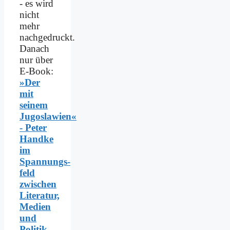
- es wird
nicht
mehr
nachgedruckt.
Danach
nur über
E-Book:
»Der
mit
seinem
Jugoslawien«
- Peter
Handke
im
Spannungs­
feld
zwischen
Literatur,
Medien
und
Politik