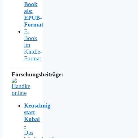
Book
als:
EPUB-
Format
E-
Book
im
Kindle-
Format
Forschungsbeiträge:
Keuschnig
statt
Kobal
-
Das