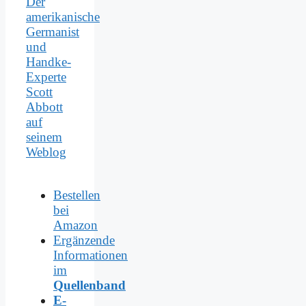
Der
amerikanische
Germanist
und
Handke-
Experte
Scott
Abbott
auf
seinem
Weblog
Bestellen
bei
Amazon
Ergänzende
Informationen
im
Quellenband
E-