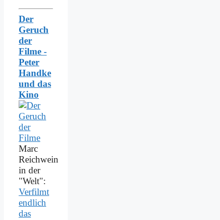
Der
Geruch
der
Filme -
Peter
Handke
und das
Kino
Marc
Reichwein
in der
"Welt":
Verfilmt
endlich
das