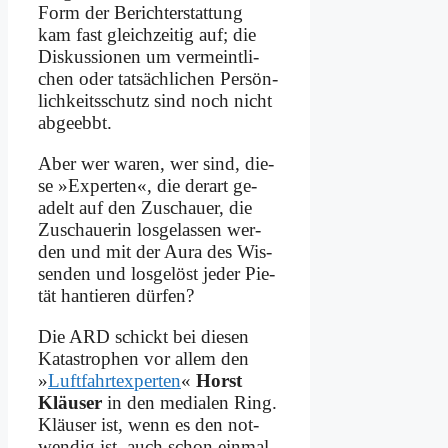
Form der Be­richt­erstat­tung
kam fast gleich­zei­tig auf; die
Dis­kus­sio­nen um ver­meint­li­
chen oder tat­säch­li­chen Per­sön­
lich­keits­schutz sind noch nicht
ab­ge­ebbt.
Aber wer wa­ren, wer sind, die­
se »Ex­per­ten«, die der­art ge­
adelt auf den Zu­schau­er, die
Zu­schaue­rin los­ge­las­sen wer­
den und mit der Au­ra des Wis­
sen­den und los­ge­löst je­der Pie­
tät han­tie­ren dür­fen?
Die ARD schickt bei die­sen
Ka­ta­stro­phen vor al­lem den
»
Luft­fahrt­ex­per­ten
«
Horst
Kläu­ser
in den me­dia­len Ring.
Kläu­ser ist, wenn es den not­
wen­dig ist, auch schon ein­mal