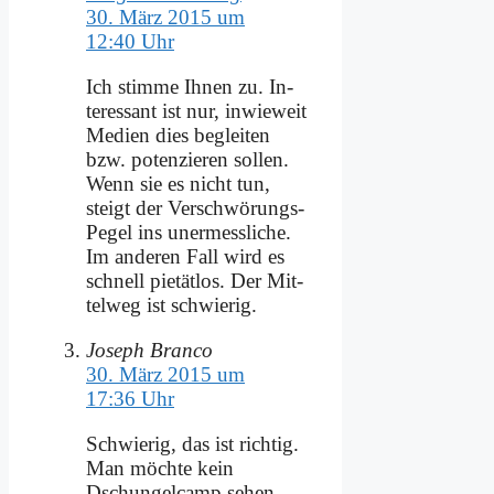
30. März 2015 um
12:40 Uhr
Ich stim­me Ih­nen zu. In­
ter­es­sant ist nur, in­wie­weit
Me­di­en dies be­glei­ten
bzw. po­ten­zie­ren sol­len.
Wenn sie es nicht tun,
steigt der Ver­schwö­rungs-
Pe­gel ins un­er­mess­li­che.
Im an­de­ren Fall wird es
schnell pie­tät­los. Der Mit­
tel­weg ist schwie­rig.
Joseph Branco
30. März 2015 um
17:36 Uhr
Schwie­rig, das ist rich­tig.
Man möch­te kein
Dschun­gel­camp se­hen,