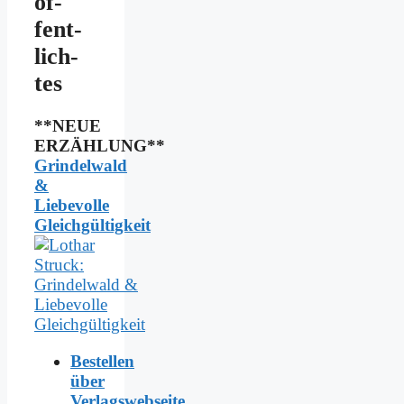
öf­
fent­
lich­
tes
**NEUE
ERZÄHLUNG**
Grindelwald
&
Liebevolle
Gleichgültigkeit
Bestellen
über
Verlagswebseite