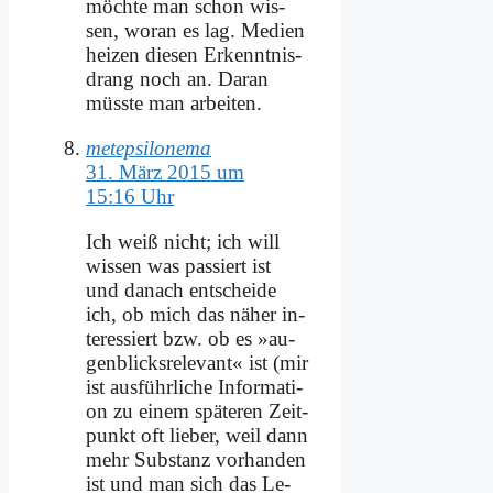
möch­te man schon wis­
sen, wor­an es lag. Me­di­en
hei­zen die­sen Er­kennt­nis­
drang noch an. Dar­an
müss­te man ar­bei­ten.
metepsilonema
31. März 2015 um
15:16 Uhr
Ich weiß nicht; ich will
wis­sen was pas­siert ist
und da­nach ent­schei­de
ich, ob mich das nä­her in­
ter­es­siert bzw. ob es »au­
gen­blicks­re­le­vant« ist (mir
ist aus­führ­li­che In­for­ma­ti­
on zu ei­nem spä­te­ren Zeit­
punkt oft lie­ber, weil dann
mehr Sub­stanz vor­han­den
ist und man sich das Le­