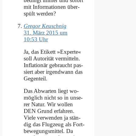
be­dingt im­mer und so­fort
mit In­for­ma­tio­nen über­
spült wer­den?
Gregor Keuschnig
31. März 2015 um
10:53 Uhr
Ja, das Eti­kett »Ex­per­te«
soll Au­to­ri­tät ver­mit­teln.
In­fla­tio­när ge­braucht pas­
siert aber ir­gend­wann das
Ge­gen­teil.
Das Ab­war­ten liegt wo­
mög­lich nicht so in un­se­
rer Na­tur. Wir wol­len
DEN Grund er­fah­ren.
Vie­le ver­wen­den ja stän­
dig das Flug­zeug als Fort­
be­we­gungs­mit­tel. Da