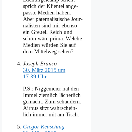
sprich der Kli­en­tel an­ge­
pass­te Me­di­en ha­ben.
Aber pa­ter­na­li­sti­sche Jour­
na­li­sten sind mir eben­so
ein Greu­el. Reich und
schön wä­re pri­ma. Wel­che
Me­di­en wür­den Sie auf
dem Mit­tel­weg se­hen?
Joseph Branco
30. März 2015 um
17:39 Uhr
P.S.: Nig­ge­mei­er hat den
Im­mel ziem­lich lä­cher­lich
ge­macht. Zum schau­dern.
Air­bus sitzt wahr­schein­
lich im­mer mit am Tisch.
Gregor Keuschnig