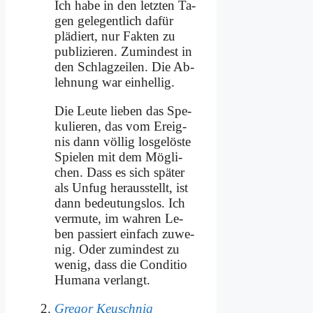
Ich ha­be in den letz­ten Ta­
gen ge­le­gent­lich da­für
plä­diert, nur Fak­ten zu
pu­bli­zie­ren. Zu­min­dest in
den Schlag­zei­len. Die Ab­
leh­nung war ein­hel­lig.
Die Leu­te lie­ben das Spe­
ku­lie­ren, das vom Er­eig­
nis dann völ­lig los­ge­lö­ste
Spie­len mit dem Mög­li­
chen. Dass es sich spä­ter
als Un­fug her­aus­stellt, ist
dann be­deu­tungs­los. Ich
ver­mu­te, im wah­ren Le­
ben pas­siert ein­fach zu­we­
nig. Oder zu­min­dest zu
we­nig, dass die Con­di­tio
Hu­ma­na ver­langt.
Gregor Keuschnig