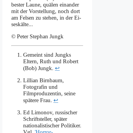
be­ster Lau­ne, quä­len ein­an­der
mit der Vor­stel­lung, noch dort
am Fel­sen zu ste­hen, in der Ei­
ses­käl­te...
© Pe­ter Ste­phan Jungk
Gemeint sind Jungks
Eltern, Ruth und Robert
(Bob) Jungk.
↩
Lillian Birnbaum,
Fotografin und
Filmproduzentin, seine
spätere Frau.
↩
Ed Limonov, russischer
Schriftsteller, später
nationalistischer Politiker.
Vgl.
'Horror-