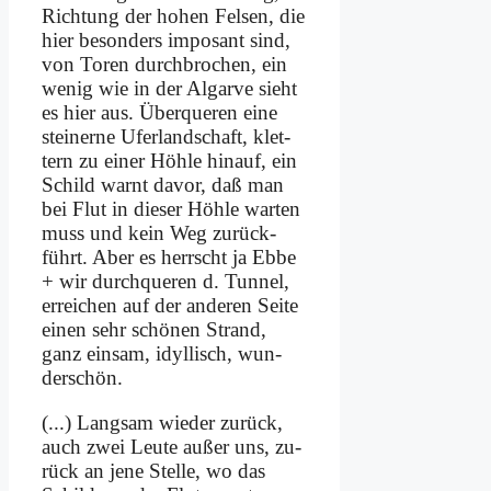
Rich­tung der ho­hen Fel­sen, die
hier be­son­ders im­po­sant sind,
von To­ren durch­bro­chen, ein
we­nig wie in der Al­gar­ve sieht
es hier aus. Über­que­ren ei­ne
stei­ner­ne Ufer­land­schaft, klet­
tern zu ei­ner Höh­le hin­auf, ein
Schild warnt da­vor, daß man
bei Flut in die­ser Höh­le war­ten
muss und kein Weg zu­rück­
führt. Aber es herrscht ja Eb­be
+ wir durch­que­ren d. Tun­nel,
er­rei­chen auf der an­de­ren Sei­te
ei­nen sehr schö­nen Strand,
ganz ein­sam, idyl­lisch, wun­
der­schön.
(...) Lang­sam wie­der zu­rück,
auch zwei Leu­te au­ßer uns, zu­
rück an je­ne Stel­le, wo das