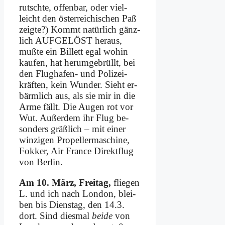
rutsch­te, of­fen­bar, oder viel­
leicht den öster­rei­chi­schen Paß
zeig­te?) Kommt na­tür­lich gänz­
lich AUFGELÖST her­aus,
muß­te ein Bil­lett egal wo­hin
kau­fen, hat her­um­ge­brüllt, bei
den Flug­ha­fen- und Po­li­zei­
kräf­ten, kein Wun­der. Sieht er­
bärm­lich aus, als sie mir in die
Ar­me fällt. Die Au­gen rot vor
Wut. Au­ßer­dem ihr Flug be­
son­ders gräß­lich – mit ei­ner
win­zi­gen Propeller­maschine,
Fok­ker, Air France Di­rekt­flug
von Ber­lin.
Am 10. März, Frei­tag,
flie­gen
L. und ich nach Lon­don, blei­
ben bis Diens­tag, den 14.3.
dort. Sind dies­mal
bei­de
von