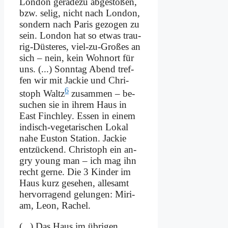
Lon­don ge­ra­de­zu ab­ge­sto­ßen,
bzw. se­lig, nicht nach Lon­don,
son­dern nach Pa­ris ge­zo­gen zu
sein. Lon­don hat so et­was trau­
rig-Dü­ste­res, viel-zu-Gro­ßes an
sich – nein, kein Wohn­ort für
uns. (...) Sonn­tag Abend tref­
fen wir mit Jackie und Chri­
6
stoph Waltz
zu­sam­men – be­
su­chen sie in ih­rem Haus in
East Finch­ley. Es­sen in ei­nem
in­disch-ve­ge­ta­ri­schen Lo­kal
na­he Eu­s­ton Sta­ti­on. Jackie
ent­zückend. Chri­stoph ein an­
gry young man – ich mag ihn
recht ger­ne. Die 3 Kin­der im
Haus kurz ge­se­hen, al­le­samt
her­vor­ra­gend ge­lun­gen: Mi­ri­
am, Le­on, Ra­chel.
(...) Das Haus im üb­ri­gen