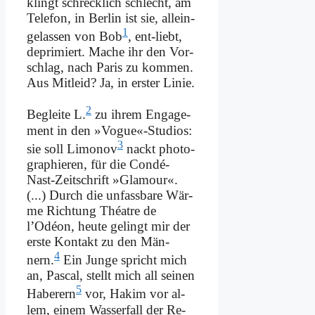
klingt schreck­lich schlecht, am
Te­le­fon, in Ber­lin ist sie, al­lein­
1
ge­las­sen von Bob
, ent-liebt,
de­pri­miert. Ma­che ihr den Vor­
schlag, nach Pa­ris zu kom­men.
Aus Mit­leid? Ja, in er­ster Li­nie.
2
Be­glei­te L.
zu ih­rem En­ga­ge­
ment in den »Vogue«-Studios:
3
sie soll Li­mo­nov
nackt pho­to­
gra­phie­ren, für die Con­dé-
Nast-Zeit­schrift »Gla­mour«.
(...) Durch die un­fass­ba­re Wär­
me Rich­tung Thé­at­re de
l’Odéon, heu­te ge­lingt mir der
er­ste Kon­takt zu den Män­
4
nern.
Ein Jun­ge spricht mich
an, Pas­cal, stellt mich all sei­nen
5
Ha­be­rern
vor, Ha­kim vor al­
lem, ei­nem Was­ser­fall der Re­