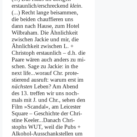
erstaunlich/erschreckend
klein
.
(...) Recht lan­ge bei­sam­men,
die bei­den chauf­fie­ren uns
dann nach Hau­se, zum Ho­tel
Wil­bra­ham. Die Ähn­lich­keit
zwi­schen Jackie und mir, die
Ähn­lich­keit zwi­schen L. +
Chri­stoph er­staun­lich – d.h. die
Paa­re wä­ren auch an­ders zu mi­
schen. Sa­ge zu Jackie: in the
next life...worauf Chr. pro­te­
stie­rend aus­ruft: war­um erst im
näch­sten
Le­ben? Am Abend
des 13. tref­fen wir uns noch­
mals mit J. und Chr., se­hen den
Film »Scan­dal«, am Lei­ce­ster
Squa­re – Ge­schich­te der Chri­
sti­ne Keeler...Danach Chri­
stophs WUT, weil die Pubs +
Al­ko­hol-Aus­schank­stel­len um