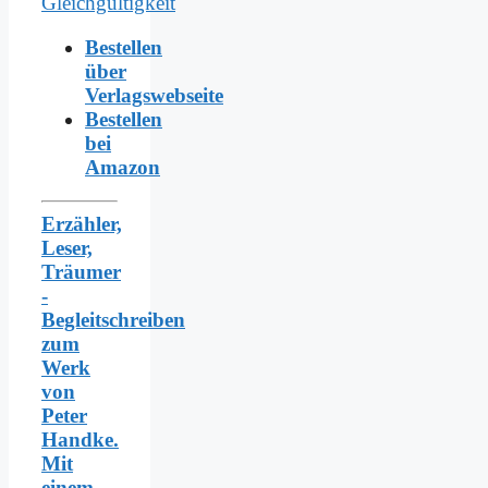
Bestellen
über
Verlagswebseite
Bestellen
bei
Amazon
Erzähler,
Leser,
Träumer
-
Begleitschreiben
zum
Werk
von
Peter
Handke.
Mit
einem