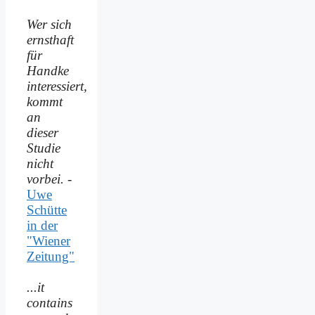
Wer sich
ernsthaft
für
Handke
interessiert,
kommt
an
dieser
Studie
nicht
vorbei.
-
Uwe
Schütte
in der
"Wiener
Zeitung"
...it
contains