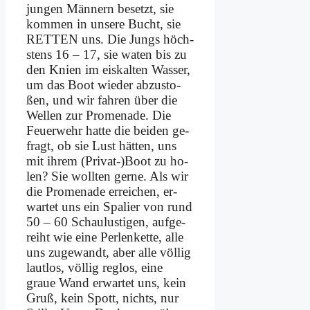
jun­gen Män­nern be­setzt, sie
kom­men in un­se­re Bucht, sie
RETTEN uns. Die Jungs höch­
stens 16 – 17, sie wa­ten bis zu
den Knien im eis­kal­ten Was­ser,
um das Boot wie­der ab­zu­sto­
ßen, und wir fah­ren über die
Wel­len zur Pro­me­na­de. Die
Feu­er­wehr hat­te die bei­den ge­
fragt, ob sie Lust hät­ten, uns
mit ih­rem (Privat-)Boot zu ho­
len? Sie woll­ten ger­ne. Als wir
die Pro­me­na­de er­rei­chen, er­
war­tet uns ein Spa­lier von rund
50 – 60 Schau­lu­sti­gen, auf­ge­
reiht wie ei­ne Per­len­ket­te, al­le
uns zu­ge­wandt, aber al­le völ­lig
laut­los, völ­lig reg­los, ei­ne
graue Wand er­war­tet uns, kein
Gruß, kein Spott, nichts, nur