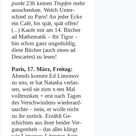
punkt
23h kei­nen
Trop­fen
mehr
aus­schen­ken. Welch Un­ter­
schied zu Pa­ris! An je­der Ecke
ein Ca­fé, bis spät, spät of­fen!
(...) Kau­fe mir am 14. Bü­cher
ad Ma­the­ma­tik – für Ti­gor –
bin schon ganz un­ge­dul­dig,
die­se Bü­cher (auch ei­nes ad
Des­car­tes) zu le­sen!
Pa­ris, 17. März, Frei­tag:
Abends kommt Ed Li­mo­nov
zu uns, er hat Na­ta­sha ver­las­
sen, weil sie zum x‑ten Mal
voll­trun­ken + erst nach Ta­gen
des Ver­schwin­dens wie­der­auf­
tauch­te – nein, er wol­le nicht
zu ihr zu­rück. Er­zählt Ge­
schich­ten aus ih­rer bei­der Ver­
gan­gen­heit – das al­les klingt
wie Li­mo­nov-Li­te­ra­tur. Sein