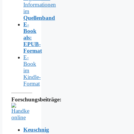
Informationen
im
Quellenband
E-
Book
als:
EPUB-
Format
E-
Book
im
Kindle-
Format
Forschungsbeiträge:
Keuschnig