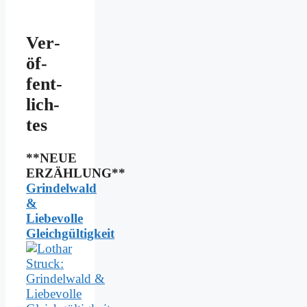
Ver­
öf­
fent­
lich­
tes
**NEUE
ERZÄHLUNG**
Grindelwald
&
Liebevolle
Gleichgültigkeit