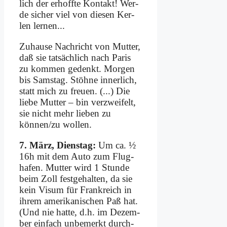
lich der er­hoff­te Kon­takt! Wer­
de si­cher viel von die­sen Ker­
len ler­nen...
Zu­hau­se Nach­richt von Mut­ter,
daß sie tat­säch­lich nach Pa­ris
zu kom­men ge­denkt. Mor­gen
bis Sams­tag. Stöh­ne in­ner­lich,
statt mich zu freu­en. (...) Die
lie­be Mut­ter – bin ver­zwei­felt,
sie nicht mehr lie­ben zu
können/zu wol­len.
7. März, Diens­tag:
Um ca. ½
16h mit dem Au­to zum Flug­
ha­fen. Mut­ter wird 1 Stun­de
beim Zoll fest­ge­hal­ten, da sie
kein Vi­sum für Frank­reich in
ih­rem ame­ri­ka­ni­schen Paß hat.
(Und nie hat­te, d.h. im De­zem­
ber ein­fach un­be­merkt durch­