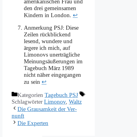
amerikanischen Frau und
den drei gemeinsamen
Kindern in London.
↩
Anmerkung PSJ: Diese
Zeilen rückblickend
lesend, wundere und
ärgere ich mich, auf
Limonovs unerträgliche
Meinungsäußerungen im
Tagebuch März 1989
nicht näher eingegangen
zu sein
↩
Kategorien
Tagebuch PSJ
Schlagwörter
Limonov
,
Waltz
Die Grau­sam­keit der Ver­
nunft
Die Ex­per­ten