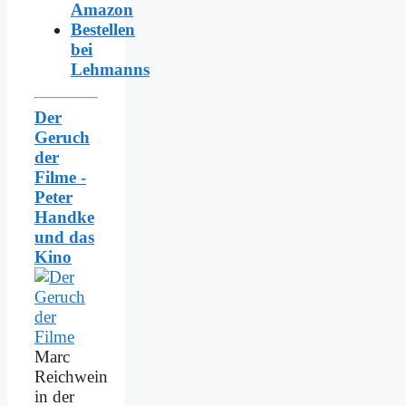
Amazon
Bestellen
bei
Lehmanns
Der
Geruch
der
Filme -
Peter
Handke
und das
Kino
Marc
Reichwein
in der