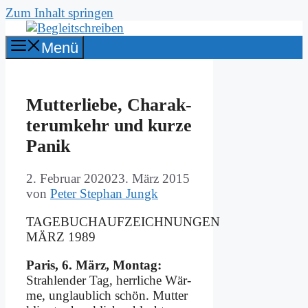
Zum Inhalt springen
Menü
Mut­ter­lie­be, Cha­rak­
ter­um­kehr und kur­ze
Pa­nik
2. Februar 2020
23. März 2015
von
Peter Stephan Jungk
TAGEBUCHAUFZEICHNUNGEN
MÄRZ 1989
Pa­ris, 6. März, Mon­tag:
Strah­len­der Tag, herr­li­che Wär­
me, un­glaub­lich schön. Mut­ter