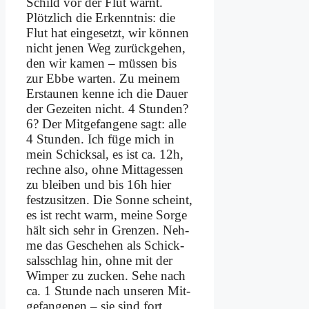
Schild vor der Flut warnt.
Plötz­lich die Er­kennt­nis: die
Flut hat ein­ge­setzt, wir kön­nen
nicht je­nen Weg zu­rück­ge­hen,
den wir ka­men – müs­sen bis
zur Eb­be war­ten. Zu mei­nem
Er­stau­nen ken­ne ich die Dau­er
der Ge­zei­ten nicht. 4 Stun­den?
6? Der Mit­ge­fan­ge­ne sagt: al­le
4 Stun­den. Ich fü­ge mich in
mein Schick­sal, es ist ca. 12h,
rech­ne al­so, oh­ne Mittag­essen
zu blei­ben und bis 16h hier
fest­zu­sit­zen. Die Son­ne scheint,
es ist recht warm, mei­ne Sor­ge
hält sich sehr in Gren­zen. Neh­
me das Ge­sche­hen als Schick­
sals­schlag hin, oh­ne mit der
Wim­per zu zucken. Se­he nach
ca. 1 Stun­de nach un­se­ren Mit­
ge­fan­ge­nen – sie sind fort.