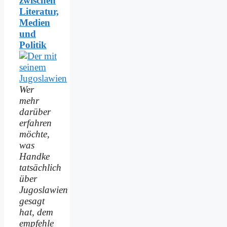
zwischen
Literatur,
Medien
und
Politik
Wer
mehr
darüber
erfahren
möchte,
was
Handke
tatsächlich
über
Jugoslawien
gesagt
hat, dem
empfehle