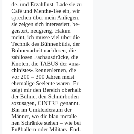
de- und Er­zähl­lust. La­de sie zu
Ca­fé und Men­the-Tee ein, wir
spre­chen über mein An­lie­gen,
sie zei­gen sich in­ter­es­siert, be­
gei­stert, neu­gie­rig. Ha­kim
meint, ich müs­se viel über die
Tech­nik des Büh­nen­bilds, der
Büh­nen­ar­beit nach­le­sen, die
zahl­lo­sen Fach­aus­drücke, die
Kno­ten, die TABUS der »ma­
chi­ni­stes« ken­nen­ler­nen, die
vor 200 – 300 Jah­ren meist
ehe­ma­li­ge See­leu­te wa­ren. Er
zeigt mir den Be­reich ober­halb
der Büh­ne, den Schnür­bo­den
so­zu­sa­gen, CINTRE ge­nannt.
Bin im Um­klei­de­raum der
Män­ner, wo die blau-me­tal­le­
nen Schrän­ke ste­hen – wie bei
Fuß­bal­lern oder Mi­li­tärs. End­