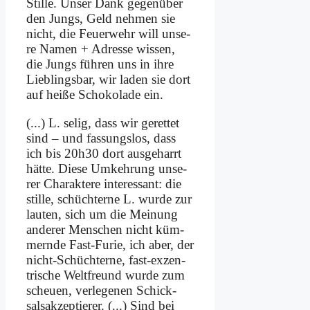
Stil­le. Un­ser Dank ge­gen­über
den Jungs, Geld neh­men sie
nicht, die Feu­er­wehr will un­se­
re Na­men + Adres­se wis­sen,
die Jungs füh­ren uns in ih­re
Lieb­lings­bar, wir la­den sie dort
auf hei­ße Scho­ko­la­de ein.
(...) L. se­lig, dass wir ge­ret­tet
sind – und fas­sungs­los, dass
ich bis 20h30 dort aus­ge­harrt
hät­te. Die­se Um­keh­rung un­se­
rer Cha­rak­te­re in­ter­es­sant: die
stil­le, schüch­ter­ne L. wur­de zur
lau­ten, sich um die Mei­nung
an­de­rer Men­schen nicht küm­
mern­de Fast-Fu­rie, ich aber, der
nicht-Schüch­ter­ne, fast-ex­zen­
tri­sche Welt­freund wur­de zum
scheu­en, ver­le­ge­nen Schick­
sals­ak­zep­tie­rer. (...) Sind bei