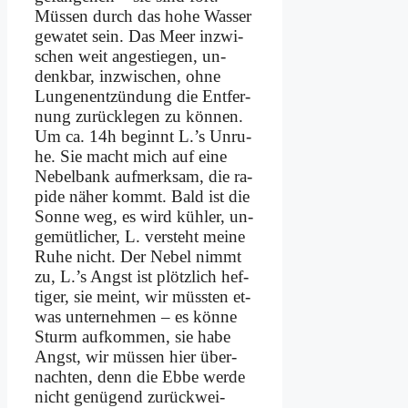
Müs­sen durch das ho­he Was­ser
ge­wa­tet sein. Das Meer in­zwi­
schen weit an­ge­stie­gen, un­
denk­bar, in­zwi­schen, oh­ne
Lun­gen­ent­zün­dung die Ent­fer­
nung zu­rück­le­gen zu kön­nen.
Um ca. 14h be­ginnt L.’s Un­ru­
he. Sie macht mich auf ei­ne
Ne­bel­bank auf­merk­sam, die ra­
pi­de nä­her kommt. Bald ist die
Son­ne weg, es wird küh­ler, un­
ge­müt­li­cher, L. ver­steht mei­ne
Ru­he nicht. Der Ne­bel nimmt
zu, L.’s Angst ist plötz­lich hef­
ti­ger, sie meint, wir müss­ten et­
was un­ter­neh­men – es kön­ne
Sturm auf­kom­men, sie ha­be
Angst, wir müs­sen hier über­
nach­ten, denn die Eb­be wer­de
nicht ge­nü­gend zu­rück­wei­