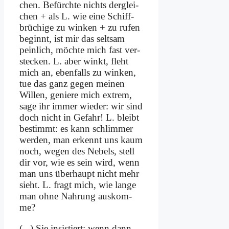
chen. Be­fürch­te nichts der­glei­
chen + als L. wie ei­ne Schiff­
brü­chi­ge zu win­ken + zu ru­fen
be­ginnt, ist mir das selt­sam
pein­lich, möch­te mich fast ver­
stecken. L. aber winkt, fleht
mich an, eben­falls zu win­ken,
tue das ganz ge­gen mei­nen
Wil­len, ge­nie­re mich ex­trem,
sa­ge ihr im­mer wie­der: wir sind
doch nicht in Ge­fahr! L. bleibt
be­stimmt: es kann schlim­mer
wer­den, man er­kennt uns kaum
noch, we­gen des Ne­bels, stell
dir vor, wie es sein wird, wenn
man uns über­haupt nicht mehr
sieht. L. fragt mich, wie lan­ge
man oh­ne Nah­rung aus­kom­
me?
(...) Sie in­si­stiert: wenn dann