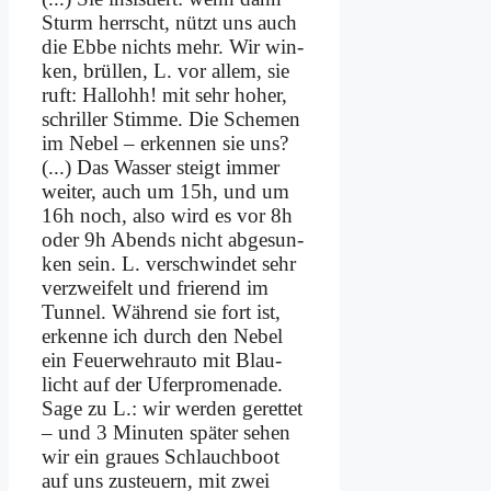
Sturm herrscht, nützt uns auch
die Eb­be nichts mehr. Wir win­
ken, brül­len, L. vor al­lem, sie
ruft: Hal­lohh! mit sehr ho­her,
schril­ler Stim­me. Die Sche­men
im Ne­bel – er­ken­nen sie uns?
(...) Das Was­ser steigt im­mer
wei­ter, auch um 15h, und um
16h noch, al­so wird es vor 8h
oder 9h Abends nicht ab­ge­sun­
ken sein. L. ver­schwindet sehr
ver­zwei­felt und frie­rend im
Tun­nel. Wäh­rend sie fort ist,
er­ken­ne ich durch den Ne­bel
ein Feu­er­wehr­au­to mit Blau­
licht auf der Ufer­pro­me­na­de.
Sa­ge zu L.: wir wer­den ge­ret­tet
– und 3 Mi­nu­ten spä­ter se­hen
wir ein grau­es Schlauch­boot
auf uns zu­steu­ern, mit zwei