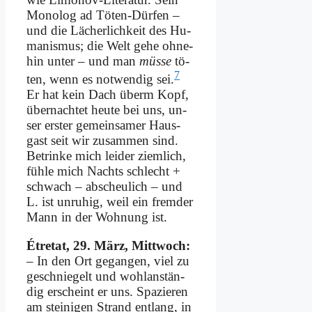
Mo­no­log ad Tö­ten-Dür­fen –
und die Lä­cher­lich­keit des Hu­
ma­nis­mus; die Welt ge­he oh­ne­
hin un­ter – und man
müs­se
tö­
7
ten, wenn es not­wen­dig sei.
Er hat kein Dach überm Kopf,
über­nach­tet heu­te bei uns, un­
ser er­ster ge­mein­sa­mer Haus­
gast seit wir zu­sam­men sind.
Be­trin­ke mich lei­der ziem­lich,
füh­le mich Nachts schlecht +
schwach – ab­scheu­lich – und
L. ist un­ru­hig, weil ein frem­der
Mann in der Woh­nung ist.
Étretat, 29. März, Mitt­woch:
– In den Ort ge­gan­gen, viel zu
ge­schnie­gelt und wohl­an­stän­
dig er­scheint er uns. Spa­zie­ren
am stei­ni­gen Strand ent­lang, in