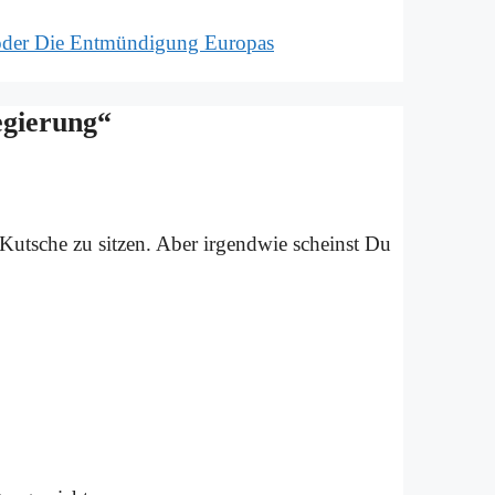
oder Die Ent­mün­di­gung Eu­ro­pas
gie­rung“
er Kut­sche zu sit­zen. Aber ir­gend­wie scheinst Du