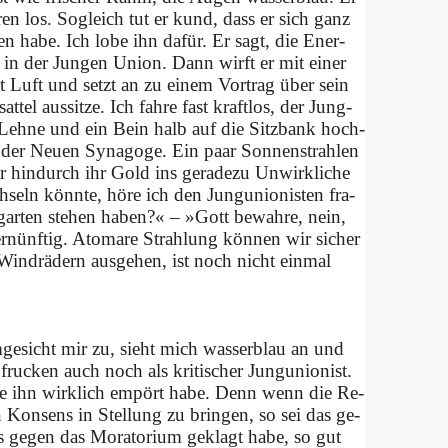
­ren los. So­gleich tut er kund, dass er sich ganz
en ha­be. Ich lo­be ihn da­für. Er sagt, die En­er­
ts in der Jun­gen Uni­on. Dann wirft er mit ei­ner
t Luft und setzt an zu ei­nem Vor­trag über sein
l aus­sit­ze. Ich fah­re fast kraft­los, der Jung­
ie Leh­ne und ein Bein halb auf die Sitz­bank hoch­
 der Neu­en Syn­ago­ge. Ein paar Son­nen­strah­len
 hin­durch ihr Gold ins ge­ra­de­zu Un­wirk­li­che
­seln könn­te, hö­re ich den Jung­unio­ni­sten fra­
ar­ten ste­hen ha­ben?« – »Gott be­wah­re, nein,
r­nünf­tig. Ato­ma­re Strah­lung kön­nen wir si­cher
 Wind­rä­dern aus­ge­hen, ist noch nicht ein­mal
­ge­sicht mir zu, sieht mich was­ser­blau an und
f­rucken auch noch als kri­ti­scher Jung­unio­nist.
 die ihn wirk­lich em­pört ha­be. Denn wenn die Re­
hen Kon­sens in Stel­lung zu brin­gen, so sei das ge­
 ge­gen das Mo­ra­to­ri­um ge­klagt ha­be, so gut