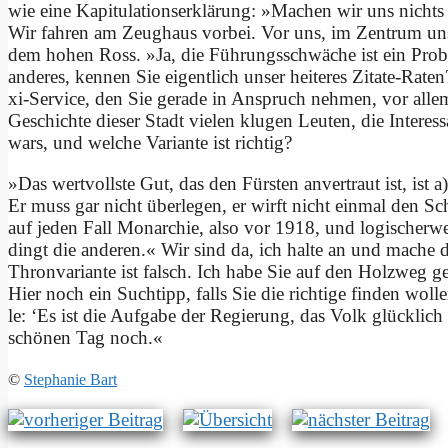
wie ei­ne Ka­pi­tu­la­ti­ons­er­klä­rung: »Ma­chen wir uns nic
Wir fah­ren am Zeug­haus vor­bei. Vor uns, im Zen­trum un­se
dem ho­hen Ross. »Ja, die Füh­rungs­schwä­che ist ein Pro­
an­de­res, ken­nen Sie ei­gent­lich un­ser hei­te­res Zi­ta­te-Ra
xi-Ser­vice, den Sie ge­ra­de in An­spruch neh­men, vor al­l
Ge­schich­te die­ser Stadt vie­len klu­gen Leu­ten, die In­ter­es
wars, und wel­che Va­ri­an­te ist rich­tig?
»Das wert­voll­ste Gut, das den Für­sten an­ver­traut ist, ist a)
Er muss gar nicht über­le­gen, er wirft nicht ein­mal den S
auf je­den Fall Mon­ar­chie, al­so vor 1918, und logischer­wei
dingt die an­de­ren.« Wir sind da, ich hal­te an und ma­che d
Thron­va­ri­an­te ist falsch. Ich ha­be Sie auf den Holz­weg ge­s
Hier noch ein Such­tipp, falls Sie die rich­ti­ge fin­den wol­le
le: ‘Es ist die Auf­ga­be der Re­gie­rung, das Volk glück­lich
schö­nen Tag noch.«
©
Ste­pha­nie Bart