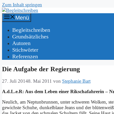
Zum Inhalt springen
Menü
Be­gleit­schrei­ben
Grund­sätz­li­ches
Au­toren
Stich­wör­ter
Re­fe­ren­zen
Die Auf­ga­be der Re­gie­rung
27. Juli 2014
8. Mai 2011
von
Stephanie Bart
A.d.L.e.R: Aus dem Le­ben ei­ner Rik­scha­fah­re­rin – N
Neu­lich, am Nep­tun­brun­nen, un­ter schwe­ren Wol­ken, ste
ge­wich­ste Schu­he, dun­kel­blaue Jeans und der blü­ten­wei­
das Jacket von den schma­len Schul­tern fällt. Sei­ne Haut i