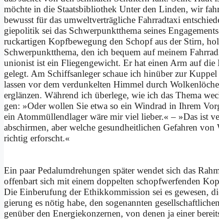
möch­te in die Staats­bi­blio­thek Un­ter den Lin­den, wir fah
be­wusst für das umwelt­verträgliche Fahr­rad­ta­xi ent­schie­d
gie­po­li­tik sei das Schwer­punkt­the­ma sei­nes En­ga­ge­men
ruck­ar­ti­gen Kopf­be­we­gung den Schopf aus der Stirn, hol
Schwer­punkt­the­ma, den ich be­quem auf mei­nem Fahrrad­satte
unio­nist ist ein Flie­gen­ge­wicht. Er hat ei­nen Arm auf d
ge­legt. Am Schiffs­an­le­ger schaue ich hin­über zur Kup­pel
las­sen vor dem ver­dun­kel­ten Him­mel durch Wol­ken­lö­cher
er­glän­zen. Wäh­rend ich über­le­ge, wie ich das The­ma wech
gen: »Oder wol­len Sie et­wa so ein Wind­rad in Ih­rem Vor­g
ein Atom­müll­end­la­ger wä­re mir viel lie­ber.« – »Das ist ve
ab­schir­men, aber wel­che ge­sund­heit­li­chen Ge­fah­ren von
rich­tig er­forscht.«
Ein paar Pe­dal­um­dre­hun­gen spä­ter wen­det sich das Rahm
of­fen­bart sich mit ei­nem dop­pel­ten schopf­wer­fen­den Kop­
Die Ein­be­ru­fung der Ethik­kom­mis­si­on sei es ge­we­sen,
gie­rung es nö­tig ha­be, den so­ge­nann­ten ge­sell­schaft­li­c
gen­über den Energie­konzernen, von de­nen ja ei­ner be­reits