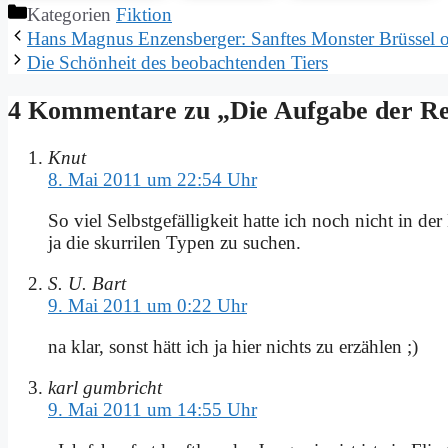
Kategorien
Fiktion
Hans Ma­gnus En­zens­ber­ger: Sanf­tes Mon­ster Brüs­sel 
Die Schön­heit des be­ob­ach­ten­den Tiers
4 Kommentare zu „Die Auf­ga­be der Re­
Knut
8. Mai 2011 um 22:54 Uhr
So viel Selbst­ge­fäl­lig­keit hat­te ich noch nicht in d
ja die skur­ri­len Ty­pen zu su­chen.
S. U. Bart
9. Mai 2011 um 0:22 Uhr
na klar, sonst hätt ich ja hier nichts zu er­zäh­len ;)
karl gumbricht
9. Mai 2011 um 14:55 Uhr