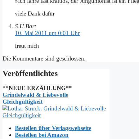
»Ich fah­re fast kraft­los, der Jung­unio­nist ist ein Flie
vie­le Dank da­für
S.U.Bart
10. Mai 2011 um 0:01 Uhr
freut mich
Die Kommentare sind geschlossen.
Ver­öf­fent­lich­tes
**NEUE ERZÄHLUNG**
Grindelwald & Liebevolle
Gleichgültigkeit
Bestellen über Verlagswebseite
Bestellen bei Amazon