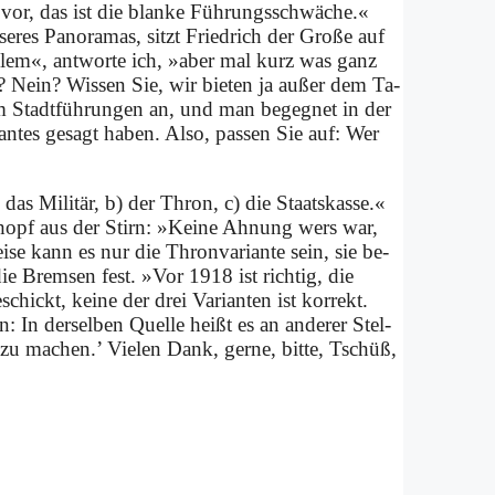
hts vor, das ist die blan­ke Führungs­schwäche.«
­res Pan­ora­mas, sitzt Fried­rich der Gro­ße auf
blem«, ant­wor­te ich, »aber mal kurz was ganz
­ten? Nein? Wis­sen Sie, wir bie­ten ja au­ßer dem Ta­
em Stadt­füh­run­gen an, und man be­geg­net in der
­san­tes ge­sagt ha­ben. Al­so, pas­sen Sie auf: Wer
 das Mi­li­tär, b) der Thron, c) die Staats­kas­se.«
chopf aus der Stirn: »Kei­ne Ah­nung wers war,
se kann es nur die Thron­va­ri­an­te sein, sie be­
ie Brem­sen fest. »Vor 1918 ist rich­tig, die
chickt, kei­ne der drei Va­ri­an­ten ist kor­rekt.
n: In der­sel­ben Quel­le heißt es an an­de­rer Stel­
 zu ma­chen.’ Vie­len Dank, ger­ne, bit­te, Tschüß,