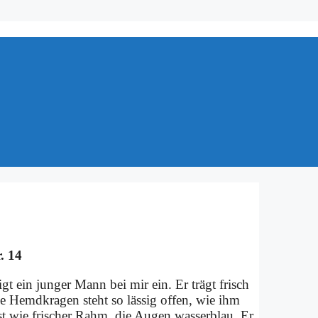
r. 14
igt ein jun­ger Mann bei mir ein. Er trägt frisch
ße Hemd­kra­gen steht so läs­sig of­fen, wie ihm
st wie fri­scher Rahm, die Au­gen was­ser­blau. Er