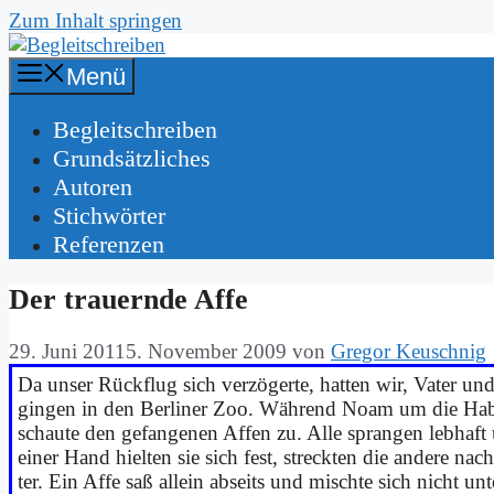
Zum Inhalt springen
Menü
Be­gleit­schrei­ben
Grund­sätz­li­ches
Au­toren
Stich­wör­ter
Re­fe­ren­zen
Der trau­ern­de Af­fe
29. Juni 2011
5. November 2009
von
Gregor Keuschnig
Da un­ser Rück­flug sich ver­zö­ger­te, hat­ten wir, Va­ter 
gin­gen in den Ber­li­ner Zoo. Wäh­rend Noam um die Ha­bi­ta
schau­te den ge­fan­ge­nen Af­fen zu. Al­le spran­gen leb­haf
ei­ner Hand hiel­ten sie sich fest, streck­ten die an­de­re n
ter. Ein Af­fe saß al­lein ab­seits und misch­te sich nicht un­