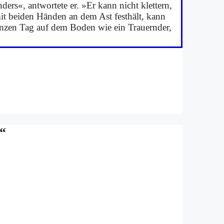
­ders«, ant­wor­te­te er. »Er kann nicht klet­tern,
it bei­den Hän­den an dem Ast fest­hält, kann
gan­zen Tag auf dem Bo­den wie ein Trau­ern­der,
e“