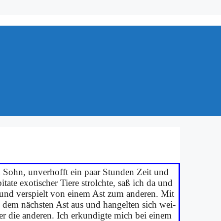
und Sohn, un­ver­hofft ein paar Stun­den Zeit und
­te exo­ti­scher Tie­re strolch­te, saß ich da und
t und ver­spielt von ei­nem Ast zum an­de­ren. Mit
ach dem näch­sten Ast aus und han­gel­ten sich wei­
ter die an­de­ren. Ich er­kun­dig­te mich bei ei­nem