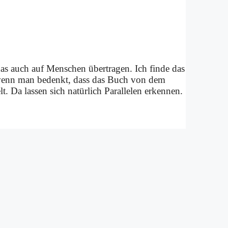
 das auch auf Men­schen über­tra­gen. Ich fin­de das
ann, wenn man be­denkt, dass das Buch von dem
 Da las­sen sich na­tür­lich Par­al­le­len er­ken­nen.