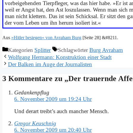
vor­bei­ge­hen­den Tier­pfle­ger, was das hier ha­be. »Er ist an
weil er Angst hat, den Ast los­zu­las­sen. Wenn man sich m
man nicht klet­tern. Das ist sein Schick­sal. Er sitzt den 
der vom Le­ben um ihn her­um iso­liert ist.«
Aus
»Hit­ler be­sie­gen« von Av­ra­ham Burg
[Sei­te 28] &#8211.
Kategorien
Splitter
Schlagwörter
Burg Avraham
Wolf­gang Her­mann: Kon­struk­ti­on ei­ner Stadt
Der Bal­ken im Au­ge der Jour­na­li­sten
3 Kommentare zu „Der trau­ern­de Af­f
Gedankenpflug
6. November 2009 um 19:24 Uhr
Und der­art treibt’s auch man­cher Mensch.
Gregor Keuschnig
6. November 2009 um 20:40 Uhr