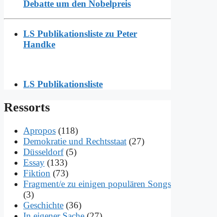
Debatte um den Nobelpreis
LS Publikationsliste zu Peter
Handke
LS Publikationsliste
Res­sorts
Apropos
(118)
Demokratie und Rechtsstaat
(27)
Düsseldorf
(5)
Essay
(133)
Fiktion
(73)
Fragment/e zu einigen populären Songs
(3)
Geschichte
(36)
In eigener Sache
(27)