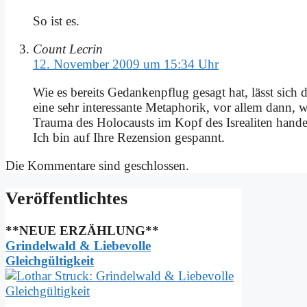
So ist es.
Count Lecrin
12. November 2009 um 15:34 Uhr
Wie es be­reits Ge­dan­ken­pflug ge­sagt hat, lässt sich
ei­ne sehr in­ter­es­san­te Me­ta­pho­rik, vor al­lem d
Trau­ma des Ho­lo­causts im Kopf des Is­rea­li­ten han­delt.
Ich bin auf Ih­re Re­zen­si­on ge­spannt.
Die Kommentare sind geschlossen.
Ver­öf­fent­lich­tes
**NEUE ERZÄHLUNG**
Grindelwald & Liebevolle
Gleichgültigkeit