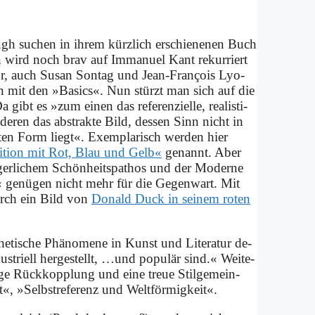
rügh su­chen in ih­rem kürz­lich er­schie­ne­nen Buch
nn wird noch brav auf Im­ma­nu­el Kant re­kur­riert
or, auch Su­san Son­tag und Jean-Fran­çois Ly­o­
 mit den »Ba­sics«. Nun stürzt man sich auf die
ibt es »zum ei­nen das re­fe­ren­zi­el­le, rea­li­sti­
e­ren das ab­strak­te Bild, des­sen Sinn nicht in
u­ten Form liegt«. Ex­em­pla­risch wer­den hier
i­ti­on mit Rot, Blau und Gelb«
ge­nannt. Aber
­ger­li­chem Schön­heits­pa­thos und der Mo­der­ne
e« ge­nü­gen nicht mehr für die Ge­gen­wart. Mit
 durch ein Bild von
Do­nald Duck in sei­nem ro­ten
­ti­sche Phä­no­me­ne in Kunst und Li­te­ra­tur de­
striell her­ge­stellt, …und po­pu­lär sind.« Wei­te­
i­ge Rück­kopp­lung und ei­ne treue Stil­ge­mein­
«, »Selbst­re­fe­renz und Welt­för­mig­keit«.