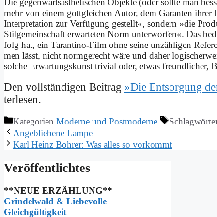
Die ge­gen­warts­äs­the­ti­schen Ob­jek­te (oder soll­te man bes
mehr von ei­nem gott­glei­chen Au­tor, dem Ga­ran­ten ih­rer 
In­ter­pre­ta­ti­on zur Ver­fü­gung ge­stellt«, son­dern »die Pro­
Stil­ge­mein­schaft er­war­te­ten Norm un­ter­wor­fen«. Das b
folg hat, ein Ta­ran­ti­no-Film oh­ne sei­ne un­zäh­li­gen Re­f
men lässt, nicht norm­ge­recht wä­re und da­her lo­gi­scher­wei
sol­che Er­war­tungs­kunst tri­vi­al oder, et­was freund­li­cher, 
Den voll­stän­di­gen Bei­trag
»Die Ent­sor­gung de
ter­le­sen.
Kategorien
Moderne und Postmoderne
Schlagwörte
An­ge­blie­be­ne Lam­pe
Karl Heinz Boh­rer: Was al­les so vor­kommt
Ver­öf­fent­lich­tes
**NEUE ERZÄHLUNG**
Grindelwald & Liebevolle
Gleichgültigkeit