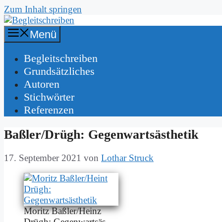
Zum Inhalt springen
Menü
Be­gleit­schrei­ben
Grund­sätz­li­ches
Au­toren
Stich­wör­ter
Re­fe­ren­zen
Baßler/Drügh: Ge­gen­warts­äs­the­tik
17. September 2021
von
Lothar Struck
Mo­ritz Baßler/Heinz
Drügh: Ge­gen­warts­äs­