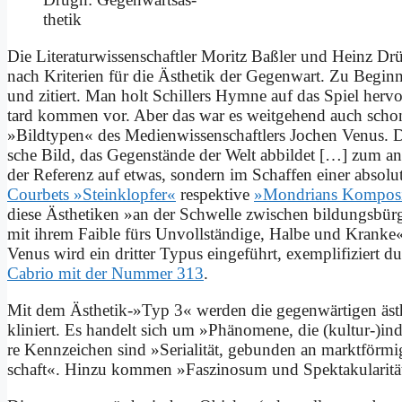
the­tik
Die Li­te­ra­tur­wis­sen­schaft­ler Mo­ritz Baß­ler und Heinz D
nach Kri­te­ri­en für die Äs­the­tik der Ge­gen­wart. Zu Be­gi
und zi­tiert. Man holt Schil­lers Hym­ne auf das Spiel her­v
tard kom­men vor. Aber das war es weit­ge­hend auch schon
»Bild­ty­pen« des Me­di­en­wis­sen­schaft­lers Jo­chen Ve­nus. Da g
sche Bild, das Ge­gen­stän­de der Welt ab­bil­det […] zum an­d
der Re­fe­renz auf et­was, son­dern im Schaf­fen ei­ner ab­so­l
Cour­bets »Stein­klop­fer«
re­spek­ti­ve
»Mon­dri­ans Kom­po­s
die­se Äs­the­ti­ken »an der Schwel­le zwi­schen bil­dungs­bür
mit ih­rem Fai­ble fürs Un­voll­stän­di­ge, Hal­be und Kran­k
Ve­nus wird ein drit­ter Ty­pus ein­ge­führt, ex­em­pli­fi­ziert
Ca­brio mit der Num­mer 313
.
Mit dem Ästhetik-»Typ 3« wer­den die ge­gen­wär­ti­gen äs­the
kli­niert. Es han­delt sich um »Phä­no­me­ne, die (kultur-)indu
re Kenn­zei­chen sind »Se­ria­li­tät, ge­bun­den an markt­för­m
schaft«. Hin­zu kom­men »Fas­zi­no­sum und Spek­ta­ku­la­ri­tät