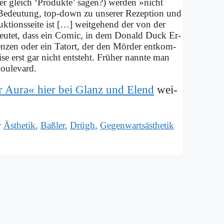
­ser gleich ‘Pro­duk­te’ sa­gen?) wer­den »nicht
Be­deu­tung, top-down zu un­se­rer Re­zep­ti­on und
duk­ti­ons­sei­te ist […] weit­ge­hend der von der
e­deu­tet, dass ein Co­mic, in dem Do­nald Duck Er­
e­ren­zen oder ein Tat­ort, der den Mör­der ent­kom­
­se erst gar nicht ent­steht. Frü­her nann­te man
Bou­le­vard.
r Au­ra« hier bei Glanz und Elend
wei­
r
Ästhetik
,
Baßler
,
Drügh
,
Gegenwartsästhetik