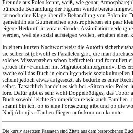
Freun­de aus Po­len kennt, weiß, wie ge­nau Atmosphäre(n) u
büh­ren­de Be­hand­lung der Fi­gu­ren wur­de be­reits hin­ge­wie­
tät noch ei­ne Kla­ge über die Be­hand­lung von Po­len im 
ge­mein­hin als Gut­men­schen apo­stro­phier­ten ein paar klei
ei­ge­ne Her­kunft in vor­aus­ei­len­der As­si­mi­la­ti­on ver­leu
wer­den, weil sie so­zi­al auf­stei­gen wol­len, er­hal­ten ei­nen k
In ei­nem kur­zen Nach­wort weist die Au­torin si­cher­heits­hal
sie sel­ber ist (ob­wohl es Par­al­le­len gibt, die man durch­a
sol­ches Miss­ver­ste­hen schon be­fürch­tet) und for­mu­liert e
spruch für »Fa­mi­li­en mit Migrationshinter­grund«. Des er­s
zwei­te soll das Buch in ei­nen ir­gend­wie so­zio­kul­tu­rel­len 
scheint je­doch et­was auf­ge­setzt, als be­dür­fe es ei­ner Recht
selbst. Tat­säch­lich han­delt es sich bei »Sit­zen vier Po­len 
lo­re. Da­für gibt es sehr wohl Dop­pel­bö­di­ges, das To­bor a
Buch so­wohl leich­te Som­mer­lek­tü­re wie auch Fa­mi­li­en
spannt bin ich, ob es ei­ne Fort­set­zung gibt und ob die wo­m
Nadj Abon­jis »Tau­ben flie­gen auf« kom­men könn­te.
Die kur­siv ge­setz­ten Pas­sa­gen sind Zi­ta­te aus dem be­spro­che­nen Buc