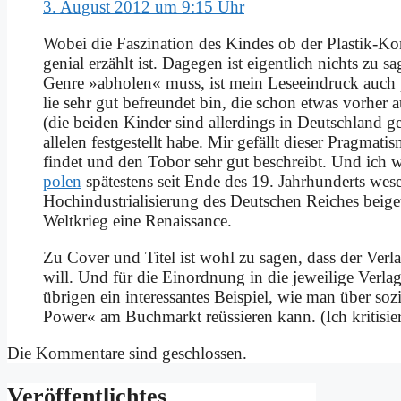
3. August 2012 um 9:15 Uhr
Wo­bei die Fas­zi­na­ti­on des Kin­des ob der Pla­stik-
ge­ni­al er­zählt ist. Da­ge­gen ist ei­gent­lich nichts zu 
Gen­re »ab­ho­len« muss, ist mein Le­se­ein­druck auch 
lie sehr gut be­freun­det bin, die schon et­was vor­he
(die bei­den Kin­der sind al­ler­dings in Deutsch­land ge­
al­le­len fest­ge­stellt ha­be. Mir ge­fällt die­ser Prag­ma
fin­det und den To­bor sehr gut be­schreibt. Und ich w
po­len
spä­te­stens seit En­de des 19. Jahr­hun­derts we­se
Hoch­in­du­stria­li­sie­rung des Deut­schen Rei­ches bei­
Welt­krieg ei­ne Re­nais­sance.
Zu Co­ver und Ti­tel ist wohl zu sa­gen, dass der Ver­lag 
will. Und für die Ein­ord­nung in die je­wei­li­ge Ver­l
üb­ri­gen ein in­ter­es­san­tes Bei­spiel, wie man über so­
Power« am Buch­markt re­üs­sie­ren kann. (Ich kri­ti­sie­r
Die Kommentare sind geschlossen.
Ver­öf­fent­lich­tes