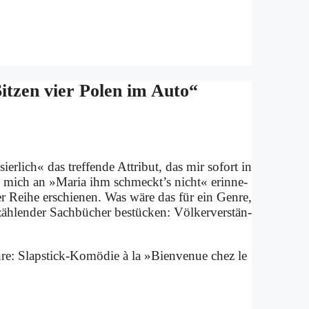
t­zen vier Po­len im Au­to“
r­lich« das tref­fen­de At­tri­but, das mir so­fort in
mich an »Ma­ria ihm schmeckt’s nicht« er­in­ne­
ser Rei­he er­schie­nen. Was wä­re das für ein Gen­re,
äh­len­der Sach­bü­cher be­stücken: Völ­ker­ver­stän­
n­re: Slap­stick-Ko­mö­die à la »Bien­ve­nue chez le