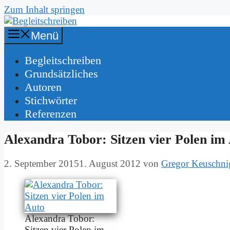
Zum Inhalt springen
Menü
Be­gleit­schrei­ben
Grund­sätz­li­ches
Au­toren
Stich­wör­ter
Re­fe­ren­zen
Alex­an­dra To­bor: Sit­zen vier Po­len im
2. September 2015
1. August 2012
von
Gregor Keuschni
Alex­an­dra To­bor:
Sit­zen vier Po­len im