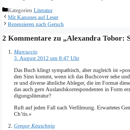
Kategorien
Literatur
Mit Ka­no­nes auf Le­ser
Re­zen­sie­ren nach Ge­ruch
2 Kommentare zu „Alex­an­dra To­bor: Si
Marcuccio
3. August 2012 um 8:47 Uhr
Das Buch klingt sym­pa­thisch, aber zu­gleich ist »pos­sie
den Sinn kommt, wenn ich das Buch­co­ver se­he und 
re und di­ver­se ähn­li­che Ab­le­ger, die im For­mat die­
das auch gern Aus­lands­kor­re­spon­den­ten in Form er­z
di­gungs­li­te­ra­tur?
Ruft auf je­den Fall nach Ver­fil­mung. Er­war­te­tes Ge
Ch’tis.«
Gregor Keuschnig