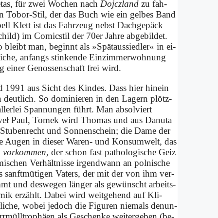
re­tas, für zwei Wo­chen nach
Do­jcz­land
zu fah­
hen To­bor-Stil, der das Buch wie ein gel­bes Band
ell Klett ist das Fahr­zeug nebst Dach­ge­päck
hild) im Co­mic­stil der 70er Jah­re ab­ge­bil­det.
bleibt man, be­ginnt als »Spät­aus­sied­ler« in ei­
li­che, an­fangs stin­ken­de Ein­zim­mer­woh­nung
 ei­ner Ge­nos­sen­schaft frei wird.
 1991 aus Sicht des Kin­des. Dass hier hin­ein
len deut­lich. So do­mi­nie­ren in den La­gern plötz­
ler­lei Span­nun­gen führt. Man ab­sol­viert
a­weł Paul, To­mek wird Tho­mas und aus Da­nu­ta
en Stu­ben­recht und Son­nen­schein; die Da­me der
ße Au­gen in die­ser Wa­ren- und Kon­sum­welt, das
en vor­kom­men
, der schon fast pa­tho­lo­gi­sche Geiz
­schen Ver­hält­nis­se ir­gend­wann an pol­ni­sche
s sanft­mü­ti­gen Va­ters, der mit der von ihm ver­
mmt und des­we­gen län­ger als ge­wünscht ar­beits­
­mik er­zählt. Da­bei wird weit­ge­hend auf Kli­
­li­che, wo­bei je­doch die Fi­gu­ren nie­mals de­nun­
­müll­tro­phä­en als Ge­schen­ke wei­ter­ge­ben (be­