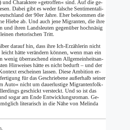
nd Cha­rak­te­re »ge­trof­fen« sind. Auf die ge­
sen. Da­bei gibt es we­der fal­sche Sen­ti­men­ta­li­
Deutsch­land der 90er Jah­re. Eher be­kom­men die
­ne Hie­be ab. Und auch je­ne Mi­gran­ten, die ih­re
g­nen und ih­ren Lands­leu­ten ge­gen­über hoch­nä­sig
lei­nen rhe­to­ri­schen Tritt.
­ber dar­auf hin, dass ih­re Ich-Er­zäh­le­rin nicht
us leicht hät­te ver­än­dern kön­nen, wenn man ein
in we­nig über­ra­schend ei­nen All­ge­mein­heits­an­
ten Hin­wei­ses hät­te es nicht be­durft – und der
Kon­text er­schei­nen las­sen. Die­se Am­bi­ti­on er­
­fer­ti­gung für das Ge­schrie­be­ne au­ßer­halb sei­ner
im Au­to« nicht um dau­er­lu­sti­ge Mi­gran­ten­folk­
l­ler­dings ge­schickt ver­steckt. Und so ist das
- und so­gar am En­de Ent­wick­lungs­ro­man. Ge­
ög­lich li­te­ra­risch in die Nä­he von Me­lin­da
h.