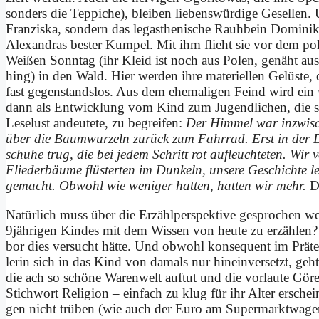
son­ders die Tep­pi­che), blei­ben lie­bens­wür­di­ge Ge­sel­l
Fran­zis­ka, son­dern das leg­asthe­ni­sche Rauh­bein Do­mi­n
Alex­an­dras be­ster Kum­pel. Mit ihm flieht sie vor dem p
Wei­ßen Sonn­tag (ihr Kleid ist noch aus Po­len, ge­näht aus e
hing) in den Wald. Hier wer­den ih­re ma­te­ri­el­len Ge­lü­ste,
fast ge­gen­stands­los. Aus dem ehe­ma­li­gen Feind wird ein
dann als Ent­wick­lung vom Kind zum Ju­gend­li­chen, die sic
Le­se­lust an­deu­te­te, zu be­grei­fen:
Der Him­mel war in­zwi­sch
über die Baum­wur­zeln zu­rück zum Fahr­rad. Erst in der D
schu­he trug, die bei je­dem Schritt rot auf­leuch­te­ten. Wir 
Flie­der­bäu­me flü­ster­ten im Dun­keln, un­se­re Ge­schich­t
ge­macht. Ob­wohl wie we­ni­ger hat­ten, hat­ten wir mehr.
Da
Na­tür­lich muss über die Er­zähl­per­spek­ti­ve ge­spro­chen w
9jährigen Kin­des mit dem Wis­sen von heu­te zu er­zäh­len? 
bor dies ver­sucht hät­te. Und ob­wohl kon­se­quent im Prä­te
le­rin sich in das Kind von da­mals nur hinein­versetzt, geht
die ach so schö­ne Waren­welt auf­tut und die vor­lau­te Gö­re
Stich­wort Re­li­gi­on – ein­fach zu klug für ihr Al­ter er­sc
gen nicht trü­ben (wie auch der Eu­ro am Su­per­markt­wa­gen e