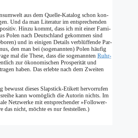
Kon­sum­welt aus dem Quel­le-Ka­ta­log schon kon­
sa­gen. Und da man Li­te­ra­tur im ent­spre­chen­den
po­si­tiv. Hin­zu kommt, dass ich mit ei­ner Fa­mi­
r aus Po­len nach Deutsch­land ge­kom­men sind
bo­ren) und in ei­ni­gen De­tails ver­blüf­fen­de Par­
­tis­mus, den man bei (so­ge­nann­ten) Po­len häu­fig
a­ge mal die The­se, dass die so­ge­nann­ten
Ruhr­
nt­lich zur öko­no­mi­schen Pro­spe­ri­tät und
getra­gen ha­ben. Das er­leb­te nach dem Zwei­ten
be­wusst die­ses Slap­stick-Eti­kett her­vor­ru­fen
ags­rei­he kann wo­mög­lich die Au­torin nichts. Im
zia­le Netz­wer­ke mit ent­spre­chen­der »Fol­lower-
e das nicht, möch­te es nur fest­stel­len.)