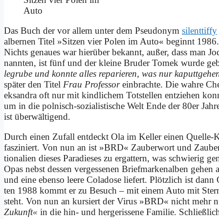
Au­to
Das Buch der vor al­lem un­ter dem Pseud­onym
si­lent­tiffy
al­ber­nen Ti­tel »Sit­zen vier Po­len im Au­to« be­ginnt 1986.
Nichts ge­nau­es war hier­über be­kannt, au­ßer, dass man Jod 
nann­ten, ist fünf und der klei­ne Bru­der To­mek wur­de ge­b
le­gru­be und konn­te al­les re­pa­rie­ren, was nur ka­putt­ge­he
spä­ter den Ti­tel
Frau Pro­fes­sor
ein­brach­te. Die wah­re Che
eksan­dra oft nur mit kind­li­chem Tot­stel­len ent­zie­hen kon
um in die pol­nisch-so­zia­li­sti­sche Welt En­de der 80er Jah­
ist über­wäl­ti­gend.
Durch ei­nen Zu­fall ent­deckt Ola im Kel­ler ei­nen Quel­le-Ka
fas­zi­niert. Von nun an ist »BRD« Zau­ber­wort und Zau­ber­
tio­na­li­en die­ses Pa­ra­die­ses zu er­gat­tern, was schwie­rig g
Opas nebst des­sen ver­ges­se­nen Brief­mar­ken­al­ben ge­hen an
und ei­ne eben­so lee­re Co­la­do­se lie­fert. Plötz­lich ist da
ten 1988 kommt er zu Be­such – mit ei­nem Au­to mit Stern
steht. Von nun an kur­siert der Vi­rus »BRD« nicht mehr nur
Zu­kunft«
in die hin- und her­ge­ris­se­ne Fa­mi­lie. Schließ