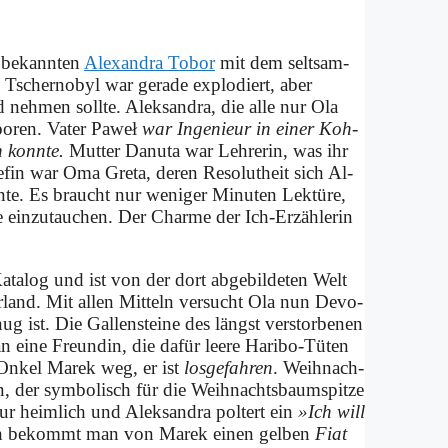
be­kann­ten
Alex­an­dra To­bor
mit dem selt­sam-
 Tscher­no­byl war ge­ra­de ex­plo­diert, aber
neh­men soll­te. Al­eksan­dra, die al­le nur Ola
o­ren. Va­ter Pa­weł
war In­ge­nieur in ei­ner Koh­
n konn­te.
Mut­ter Da­nu­ta war Leh­re­rin, was ihr
­fin war Oma Gre­ta, de­ren Re­so­lut­heit sich Al­
n­te. Es braucht nur we­ni­ger Mi­nu­ten Lek­tü­re,
re ein­zu­tau­chen. Der Charme der Ich-Er­zäh­le­rin
­ta­log und ist von der dort ab­ge­bil­de­ten Welt
land. Mit al­len Mit­teln ver­sucht Ola nun De­vo­
e­nug ist. Die Gal­len­stei­ne des längst ver­stor­be­nen
 ei­ne Freun­din, die da­für lee­re Ha­ri­bo-Tü­ten
nn On­kel Ma­rek weg, er ist
los­ge­fah­ren
. Weih­nach­
, der sym­bo­lisch für die Weihnachts­baumspitze
 heim­lich und Al­eksan­dra pol­tert ein
»Ich will
­lich be­kommt man von Ma­rek ei­nen gel­ben
Fi­at