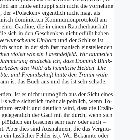
en. Und am En­de ent­puppt sich nicht die vor­neh­me
ik, der »Polacken« ei­gent­lich nicht mag, als
ol­nisch do­mi­nier­ten Kommunion­protokoll am
i­ner Gar­di­ne, die in ei­nem Rau­cher­haus­halt
 die sich in den Ge­schen­ken nicht er­füllt ha­ben,
ver­wun­sche­nes Ein­horn
und der Schluss ist
h schon in der sich fast ma­nisch ein­stel­len­den
en vio­lett wie ein La­ven­del­feld. Wir tau­mel­ten
äm­me­rung ent­deck­te ich, dass Do­mi­nik Blink­
ver­lie­ßen den Wald als heim­li­che Hel­den. Die
e leb­te, und Freund­schaft hat­te den Traum wahr
nn ist das Buch aus und das ist sehr scha­de.
er­den. Ist es nicht un­mög­lich aus der Sicht ei­nes
Es wä­re si­cher­lich mehr als pein­lich, wenn To­
r­itum er­zählt und deut­lich wird, dass die Er­zäh­
 ge­le­gent­lich der Gaul mit ihr durch, wenn sich
 plötz­lich ein biss­chen sehr na­iv oder auch –
heint. Aber dies sind Aus­nah­men, die das Ver­gnü­
in läss­li­cher Feh­ler ist). Wer Be­kann­te oder