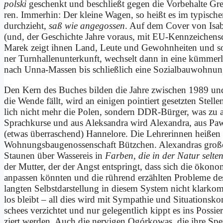
pol­ski
ge­schenkt und be­schließt ge­gen die Vor­be­hal­te G
ren. Im­mer­hin: Der klei­ne Wa­gen, so heißt es im ty­pi­sc
durch­zieht,
saß wie an­ge­gos­sen
. Auf dem Co­ver von Isa­b
(und, der Ge­schich­te Jah­re vor­aus, mit EU-Kenn­zei­chen­­sc
Ma­rek zeigt ih­nen Land, Leu­te und Ge­wohn­hei­ten und so 
ner Turn­hal­len­un­ter­kunft, wech­selt dann in ei­ne küm­mer­
nach Un­na-Mas­sen bis schließ­lich ei­ne So­zi­al­bau­woh­nung
Den Kern des Bu­ches bil­den die Jah­re zwi­schen 1989 und
die Wen­de fällt, wird an ei­ni­gen poin­tiert ge­setz­ten Stel­
lich nicht mehr die Po­len, son­dern DDR-Bür­ger, was zu al­
Sprach­kur­se und aus Al­eksan­dra wird Alex­an­dra, aus P
(et­was über­ra­schend) Han­ne­lo­re. Die Leh­re­rin­nen hei­ß
Woh­nungs­bau­ge­nos­sen­schaft Bütz­chen. Alex­an­dras gro­
Stau­nen über Was­ser­eis in
Far­ben, die in der Na­tur sel­t
der Mut­ter, der der Angst ent­springt, dass sich die öko­no­mi
an­pas­sen könn­ten und die rüh­rend er­zähl­ten Pro­ble­me de
lang­ten Selbst­darstellung in die­sem Sy­stem nicht klar­ko
los bleibt – all dies wird mit Sym­pa­thie und Si­tua­ti­ons­ko
schees ver­zich­tet und nur ge­le­gent­lich kippt es ins Pos­sier
ziert wer­den. Auch die ner­vi­gen Ogór­ko­was, die ih­re Sperr