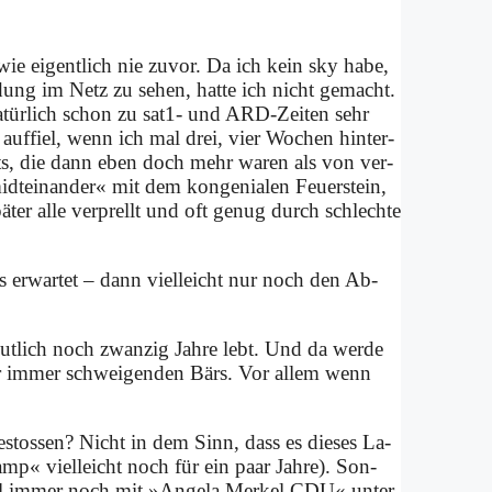
wie ei­gent­lich nie zu­vor. Da ich kein sky ha­be,
ung im Netz zu se­hen, hat­te ich nicht ge­macht.
­tür­lich schon zu sa­t1- und ARD-Zei­ten sehr
auf­fiel, wenn ich mal drei, vier Wo­chen hin­ter­
ghts, die dann eben doch mehr wa­ren als von ver­
tein­an­der« mit dem kon­ge­nia­len Feu­er­stein,
­ter al­le ver­prellt und oft ge­nug durch schlech­te
 er­war­tet – dann viel­leicht nur noch den Ab­
t­lich noch zwan­zig Jah­re lebt. Und da wer­de
für im­mer schwei­gen­den Bärs. Vor al­lem wenn
ge­sto­ssen? Nicht in dem Sinn, dass es die­ses La­
mp« viel­leicht noch für ein paar Jah­re). Son­
kel im­mer noch mit »An­ge­la Mer­kel CDU« un­ter­