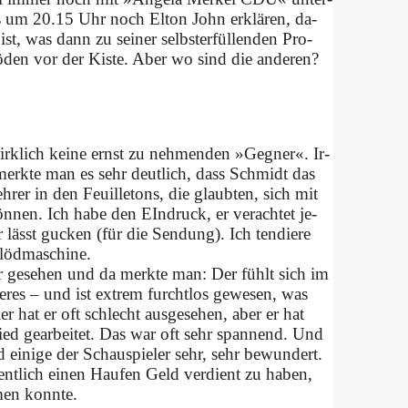
s um 20.15 Uhr noch El­ton John er­klä­ren, da­
t, was dann zu sei­ner selbst­er­fül­len­den Pro­
ö­den vor der Ki­ste. Aber wo sind die an­de­ren?
irk­lich kei­ne ernst zu neh­men­den »Geg­ner«. Ir­
merk­te man es sehr deut­lich, dass Schmidt das
r­eh­rer in den Feuil­le­tons, die glaub­ten, sich mit
ön­nen. Ich ha­be den EIn­druck, er ver­ach­tet je­
 lässt gucken (für die Sen­dung). Ich ten­die­re
löd­ma­schi­ne.
ter ge­se­hen und da merk­te man: Der fühlt sich im
de­res – und ist ex­trem furcht­los ge­we­sen, was
er hat er oft schlecht aus­ge­se­hen, aber er hat
ied ge­ar­bei­tet. Das war oft sehr span­nend. Und
 ei­ni­ge der Schau­spie­ler sehr, sehr be­wun­dert.
ent­lich ei­nen Hau­fen Geld ver­dient zu ha­ben,
men konn­te.