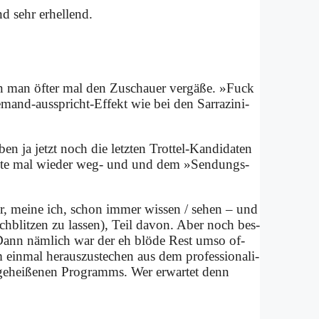
d sehr er­hel­lend.
nn man öf­ter mal den Zu­schau­er ver­gä­ße. »Fuck
and-aus­spricht-Ef­fekt wie bei den Sar­ra­zi­ni­
n ja jetzt noch die letz­ten Trot­tel-Kan­di­da­ten
ich­ste mal wie­der weg- und und dem »Sen­dungs­
er, mei­ne ich, schon im­mer wis­sen / se­hen – und
h­blit­zen zu las­sen), Teil da­von. Aber noch bes­
ann näm­lich war der eh blö­de Rest um­so of­
ein­mal her­aus­zu­ste­chen aus dem pro­fes­sio­na­li­
 ge­hei­ße­nen Pro­gramms. Wer er­war­tet denn