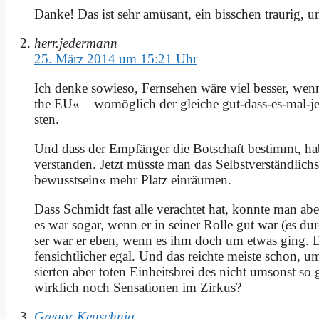
Dan­ke! Das ist sehr amü­sant, ein biss­chen trau­rig, un
herr.jedermann
25. März 2014 um 15:21 Uhr
Ich den­ke so­wie­so, Fern­se­hen wä­re viel bes­ser, we
the EU« – wo­mög­lich der glei­che gut-dass-es-mal-je­m
sten.
Und dass der Emp­fän­ger die Bot­schaft be­stimmt, ha­be
ver­stan­den. Jetzt müss­te man das Selbst­ver­ständ­l
be­wusst­sein« mehr Platz ein­räu­men.
Dass Schmidt fast al­le ver­ach­tet hat, konn­te man ab
es war so­gar, wenn er in sei­ner Rol­le gut war (
es
durc
ser war er eben, wenn es ihm doch um et­was ging. D
fen­sicht­li­cher egal. Und das reich­te mei­ste schon, um 
sier­ten aber to­ten Ein­heits­brei des nicht um­sonst so
wirk­lich noch Sen­sa­tio­nen im Zir­kus?
Gregor Keuschnig