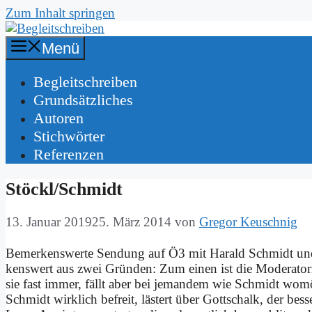
Zum Inhalt springen
Menü
Be­gleit­schrei­ben
Grund­sätz­li­ches
Au­toren
Stich­wör­ter
Re­fe­ren­zen
Stöckl/Schmidt
13. Januar 2019
25. März 2014
von
Gregor Keuschnig
Be­mer­kens­wer­te Sen­dung auf Ö3 mit Ha­rald Schmidt und
kens­wert aus zwei Grün­den: Zum ei­nen ist die Mo­de­ra­to­rin
sie fast im­mer, fällt aber bei je­man­dem wie Schmidt wo­
Schmidt wirk­lich be­freit, lä­stert über Gott­schalk, der bes­