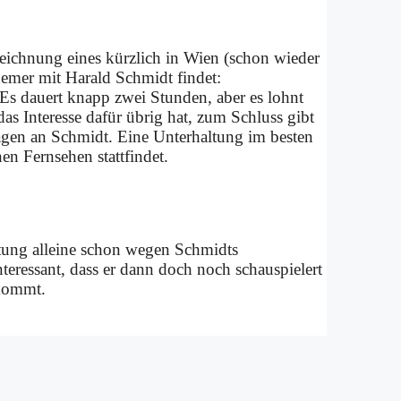
eich­nung ei­nes kürz­lich in Wien (schon wie­der
Hue­mer mit Ha­rald Schmidt fin­det:
Es dau­ert knapp zwei Stun­den, aber es lohnt
In­ter­es­se da­für üb­rig hat, zum Schluss gibt
­gen an Schmidt. Ei­ne Un­ter­hal­tung im be­sten
n Fern­se­hen statt­fin­det.
l­tung al­lei­ne schon we­gen Schmidts
ter­es­sant, dass er dann doch noch schau­spie­lert
r­kommt.