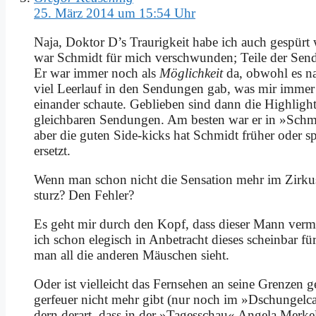
25. März 2014 um 15:54 Uhr
Na­ja, Dok­tor D’s Trau­rig­keit ha­be ich auch ge­spürt 
war Schmidt für mich ver­schwun­den; Tei­le der Sen­d
Er war im­mer noch als
Mög­lich­keit
da, ob­wohl es na
viel Leer­lauf in den Sen­dun­gen gab, was mir im­mer 
ein­an­der schau­te. Ge­blie­ben sind dann die High­li
gleich­ba­ren Sen­dun­gen. Am be­sten war er in »Schmid
aber die gu­ten Si­de-kicks hat Schmidt frü­her oder spä
er­setzt.
Wenn man schon nicht die Sen­sa­ti­on mehr im Zir­kus
sturz? Den Feh­ler?
Es geht mir durch den Kopf, dass die­ser Mann ver­mu
ich schon ele­gisch in An­be­tracht die­ses schein­bar 
man all die an­de­ren Mäus­chen sieht.
Oder ist viel­leicht das Fern­se­hen an sei­ne Gren­zen 
ger­feu­er nicht mehr gibt (nur noch im »Dschun­gel­ca
dern der­art, dass in der »Ta­ges­schau« An­ge­la Mer­