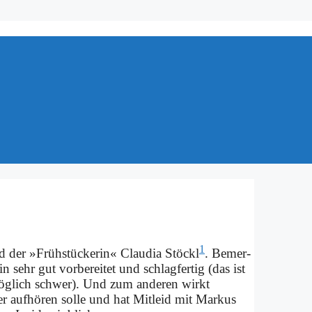
1
 der »Früh­stücke­rin« Clau­dia Stöckl
. Be­mer­
 sehr gut vor­be­rei­tet und schlag­fer­tig (das ist
mög­lich schwer). Und zum an­de­ren wirkt
ser auf­hö­ren sol­le und hat Mit­leid mit Mar­kus