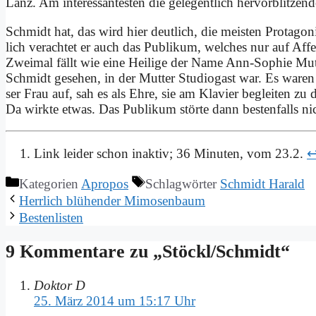
Lanz. Am in­ter­es­san­te­sten die ge­le­gent­lich her­vor­blit­zen­d
Schmidt hat, das wird hier deut­lich, die mei­sten Prot­ago­ni­s
lich ver­ach­tet er auch das Pu­bli­kum, wel­ches nur auf Af­fe
Zwei­mal fällt wie ei­ne Hei­li­ge der Na­me Ann-So­phie Mut
Schmidt ge­se­hen, in der Mut­ter Stu­dio­gast war. Es wa­re
ser Frau auf, sah es als Eh­re, sie am Kla­vier be­glei­ten zu d
Da wirk­te et­was. Das Pu­bli­kum stör­te dann be­sten­falls n
Link leider schon inaktiv; 36 Minuten, vom 23.2.
Kategorien
Apropos
Schlagwörter
Schmidt Harald
Herr­lich blü­hen­der Mi­mo­sen­baum
Be­sten­li­sten
9 Kommentare zu „Stöckl/Schmidt“
Doktor D
25. März 2014 um 15:17 Uhr