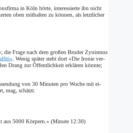
­fir­ma in Köln hör­te, in­ter­es­sier­te ihn nicht
r­ten oben mit­hal­ten zu kön­nen, als letzt­li­cher
«; die Fra­ge nach dem gro­ßen Bru­der Zy­nis­mus
­fi­ti«
. We­nig spä­ter steht dort »Die Iro­nie ver­
den Drang zur Öf­fent­lich­keit er­klä­ren könn­te;
chs­sen­dung von 30 Mi­nu­ten pro Wo­che mit ei­
rt, mag, schätzt.
t aus 5000 Kör­pern.« (Mi­nu­te 12:30)