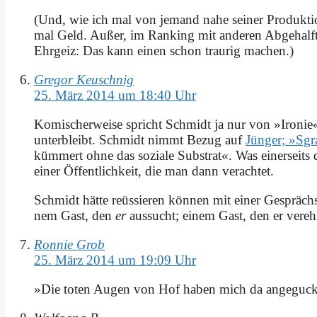
(Und, wie ich mal von je­mand na­he sei­ner Pro­duk­ti­ons
mal Geld. Au­ßer, im Ran­king mit an­de­ren Ab­ge­half­te
Ehr­geiz: Das kann ei­nen schon trau­rig ma­chen.)
Gregor Keuschnig
25. März 2014 um 18:40 Uhr
Ko­mi­scher­wei­se spricht Schmidt ja nur von »Iro­nie
un­ter­bleibt. Schmidt nimmt Be­zug auf
Jün­ger; »Sgraf
küm­mert oh­ne das so­zia­le Sub­strat«. Was ei­ner­seits 
ei­ner Öf­fent­lich­keit, die man dann ver­ach­tet.
Schmidt hät­te re­üs­sie­ren kön­nen mit ei­ner Ge­sprä
nem Gast, den
er
aus­sucht; ei­nem Gast, den er ver­eh
Ronnie Grob
25. März 2014 um 19:09 Uhr
»Die to­ten Au­gen von Hof ha­ben mich da an­ge­guck