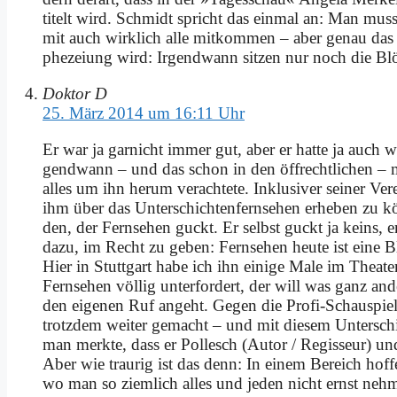
ti­telt wird. Schmidt spricht das ein­mal an: Man mus
mit auch wirk­lich al­le mit­kom­men – aber ge­nau das is
phe­zei­ung wird: Ir­gend­wann sit­zen nur noch die Bl
Doktor D
25. März 2014 um 16:11 Uhr
Er war ja gar­nicht im­mer gut, aber er hat­te ja auch w
gend­wann – und das schon in den öf­f­recht­li­chen – 
al­les um ihn her­um ver­ach­te­te. In­klu­si­ver sei­ner Ve
ihm über das Un­ter­schich­ten­fern­se­hen er­he­ben zu k
den, der Fern­se­hen guckt. Er selbst guckt ja keins, er
da­zu, im Recht zu ge­ben: Fern­se­hen heu­te ist ei­ne B
Hier in Stutt­gart ha­be ich ihn ei­ni­ge Ma­le im Thea­
Fern­se­hen völ­lig un­ter­for­dert, der will was ganz an­
den ei­ge­nen Ruf an­geht. Ge­gen die Pro­fi-Schau­spie­l
trotz­dem wei­ter ge­macht – und mit die­sem Un­ter­sch
man merk­te, dass er Pol­lesch (Au­tor / Re­gis­seur) und
Aber wie trau­rig ist das denn: In ei­nem Be­reich hof­f
wo man so ziem­lich al­les und je­den nicht ernst neh­