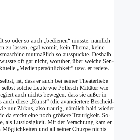
t so oder so auch „be­die­nen“ muss­te: näm­lich
ten zu las­sen, egal wo­mit, kein The­ma, kei­ne
­ma­schi­ne mut­maß­lich so aus­spuck­te. Des­halb
h wuss­te oft gar nicht, wor­über, über wel­che Sen­
­el­le „Me­di­en­per­sön­lich­keit“ usw. er re­de­te.
bst, ist, dass er auch bei sei­ner Thea­ter­lie­be
elbst sol­che Leu­te wie Pol­lesch Mit­tä­ter wie
le­giert auch nichts be­we­gen, dass sie au­ßer in
s auch die­se „Kunst“ (die avan­cier­te­re Be­scheid­
­wie nur Zir­kus, al­so trau­rig, näm­lich bald wie­der
n­de da steckt ei­ne noch grö­ße­re Trau­rig­keit. So­
 als Lust­lo­sig­keit. Mit der Ver­ach­tung kam er
n Mög­lich­kei­ten und all sei­ner Chuz­pe nichts