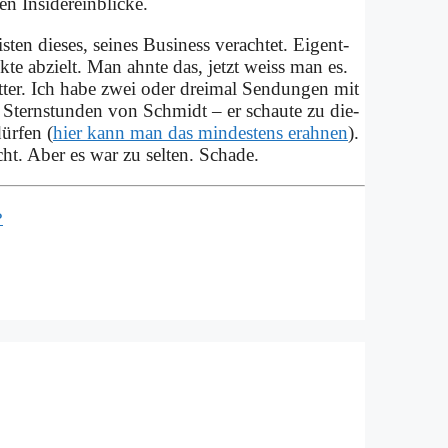
en In­si­der­ein­blicke.
ten die­ses, sei­nes Busi­ness ver­ach­tet. Ei­gent­
k­te ab­zielt. Man ahn­te das, jetzt weiss man es.
­ter. Ich ha­be zwei oder drei­mal Sen­dun­gen mit
n Stern­stun­den von Schmidt – er schau­te zu die­
ür­fen (
hier kann man das min­de­stens er­ah­nen
).
icht. Aber es war zu sel­ten. Scha­de.
↩