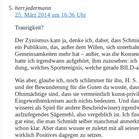
herr.jedermann
25. März 2014 um 16:36 Uhr
Trau­rig­keit?
Der Zy­nis­mus kam ja, den­ke ich, da­her, dass Schmid
ein Pu­bli­kum, das, au­ßer dem Wil­len, sich un­ter­hal­
Ge­mein­sam­kei­ten mehr hat – au­ßer, was die Kon­sens
hat­te ich ir­gend­wann auf­ge­hört, ihm zu­zu­se­hen: ic
dung, wel­ches Sport­er­eig­nis, wel­che ge­ra­de BILD-ak­tu
Was aber, glau­be ich, noch schlim­mer für ihn, H. S. sel
und der Be­wun­de­rung für die Gu­ten da wuss­te, dass s
Ohn­mäch­ti­ge sind, dass sie ver­meint­lich kunst-pri­vi­
Ein­ge­weih­ten­krei­sen auch nichts be­deu­ten. Und das
wis­se­rei als Spiel für an­de­re Be­scheid­wis­ser) ir­gend
auf­zu­fe­gen­des Sä­ge­mehl, al­so ver­geb­lich ist. Ich fi
gar ei­ne, die man Schmidt sel­ber manch­mal an­merk­te,
schon klar. Aber dann wuss­te er zu­letzt mit all sei­ne
wirk­lich Po­si­ti­ves da­ge­gen zu set­zen.